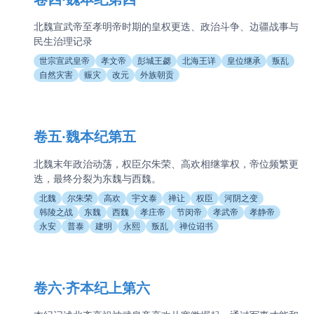
北魏宣武帝至孝明帝时期的皇权更迭、政治斗争、边疆战事与
民生治理记录
世宗宣武皇帝
孝文帝
彭城王勰
北海王详
皇位继承
叛乱
自然灾害
赈灾
改元
外族朝贡
卷五·魏本纪第五
北魏末年政治动荡，权臣尔朱荣、高欢相继掌权，帝位频繁更
迭，最终分裂为东魏与西魏。
北魏
尔朱荣
高欢
宇文泰
禅让
权臣
河阴之变
韩陵之战
东魏
西魏
孝庄帝
节闵帝
孝武帝
孝静帝
永安
普泰
建明
永熙
叛乱
禅位诏书
卷六·齐本纪上第六