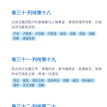
卷三十·列传第十八
记述北魏范阳卢氏家族数代人物事迹，展现其儒学传家、仕途
沉浮与家风演变。
卢玄
卢度世
卢伯源
卢思道
崔浩
北魏
范阳
儒雅
官爵
家族传承
卷三十一·列传第十九
高允历仕北魏五帝，博通经史，参与修国史，直谏敢言，智保
性命于国史之狱，终成一代儒宗。
高允
崔浩
国史之狱
历法争论
北魏
谏言
律令修订
儒学
天文术数
清廉
卷三十二·列传第二十