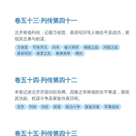
卷五十三·列传第四十一
北齐将领列传，记载万俟普、慕容绍宗等人物生平及战功，展
现其忠勇与权谋。
万俟普
可朱浑元
刘丰
破六韩常
韩陵之战
河阴之战
慕容绍宗
侯景之乱
斛律羌举
傅伏
卷五十四·列传第四十二
本卷记述北齐开国功臣孙腾、高隆之等将领的生平事迹，展现
其功勋、权谋斗争及家族兴衰历程。
北齐
列传
功臣
权谋
政治斗争
家族兴衰
军事战役
卷五十五·列传第四十三