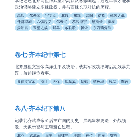
本纪记述北齐高祖神武皇帝高欢从寒微崛起，通过军事才能和
政治谋略建立东魏政权，并与西魏长期对抗的历程。
高欢
尔朱荣
宇文泰
北魏
东魏
晋阳
信都
韩陵之战
迁都邺城
六镇起义
尔朱兆
慕容绍宗
斛斯椿
窦泰
娄昭君
玉壁之战
鲜卑
敕勒歌
禅让
东西魏分裂
卷七·齐本纪中第七
北齐显祖文宣帝高洋生平及统治，载其军政功绩与后期残暴荒
淫，兼述继位者事。
显祖文宣帝
禅让
天保
库莫奚
蠕蠕
筑长城
残暴
谶言
卷八·齐本纪下第八
记载北齐武成帝至后主亡国的历史，展现皇权更迭、外战频
发、天象示警与王朝衰亡过程。
北齐
武成帝
后主
斛律光
段韶
禅位
周军
突厥