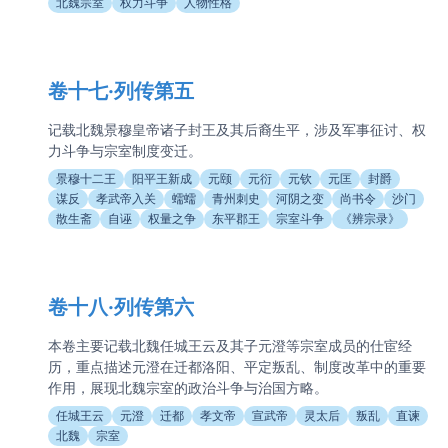
北魏宗室
权力斗争
人物性格
卷十七·列传第五
记载北魏景穆皇帝诸子封王及其后裔生平，涉及军事征讨、权
力斗争与宗室制度变迁。
景穆十二王
阳平王新成
元颐
元衍
元钦
元匡
封爵
谋反
孝武帝入关
蠕蠕
青州刺史
河阴之变
尚书令
沙门
散生斋
自诬
权量之争
东平郡王
宗室斗争
《辨宗录》
卷十八·列传第六
本卷主要记载北魏任城王云及其子元澄等宗室成员的仕宦经
历，重点描述元澄在迁都洛阳、平定叛乱、制度改革中的重要
作用，展现北魏宗室的政治斗争与治国方略。
任城王云
元澄
迁都
孝文帝
宣武帝
灵太后
叛乱
直谏
北魏
宗室