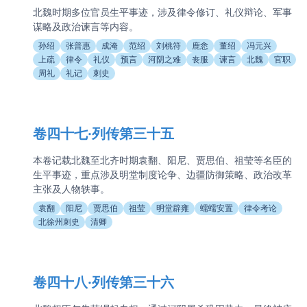
北魏时期多位官员生平事迹，涉及律令修订、礼仪辩论、军事
谋略及政治谏言等内容。
孙绍
张普惠
成淹
范绍
刘桃符
鹿悆
董绍
冯元兴
上疏
律令
礼仪
预言
河阴之难
丧服
谏言
北魏
官职
周礼
礼记
刺史
卷四十七·列传第三十五
本卷记载北魏至北齐时期袁翻、阳尼、贾思伯、祖莹等名臣的
生平事迹，重点涉及明堂制度论争、边疆防御策略、政治改革
主张及人物轶事。
袁翻
阳尼
贾思伯
祖莹
明堂辟雍
蠕蠕安置
律令考论
北徐州刺史
清卿
卷四十八·列传第三十六