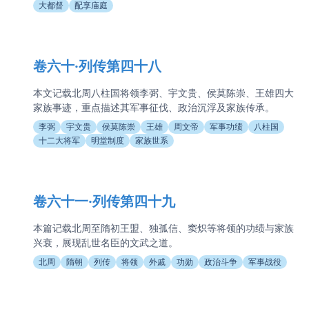
大都督
配享庙庭
卷六十·列传第四十八
本文记载北周八柱国将领李弼、宇文贵、侯莫陈崇、王雄四大
家族事迹，重点描述其军事征伐、政治沉浮及家族传承。
李弼
宇文贵
侯莫陈崇
王雄
周文帝
军事功绩
八柱国
十二大将军
明堂制度
家族世系
卷六十一·列传第四十九
本篇记载北周至隋初王盟、独孤信、窦炽等将领的功绩与家族
兴衰，展现乱世名臣的文武之道。
北周
隋朝
列传
将领
外戚
功勋
政治斗争
军事战役