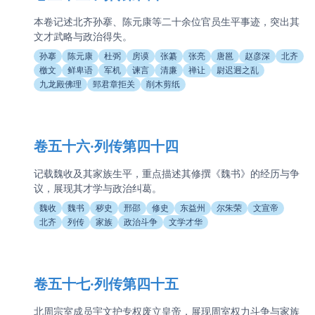
本卷记述北齐孙搴、陈元康等二十余位官员生平事迹，突出其
文才武略与政治得失。
孙搴
陈元康
杜弼
房谟
张纂
张亮
唐邕
赵彦深
北齐
檄文
鲜卑语
军机
谏言
清廉
禅让
尉迟迥之乱
九龙殿佛理
郅君章拒关
削木剪纸
卷五十六·列传第四十四
记载魏收及其家族生平，重点描述其修撰《魏书》的经历与争
议，展现其才学与政治纠葛。
魏收
魏书
秽史
邢邵
修史
东益州
尔朱荣
文宣帝
北齐
列传
家族
政治斗争
文学才华
卷五十七·列传第四十五
北周宗室成员宇文护专权废立皇帝，展现周室权力斗争与家族