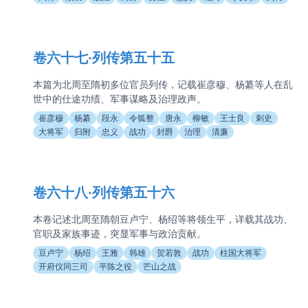
卷六十七·列传第五十五
本篇为北周至隋初多位官员列传，记载崔彦穆、杨纂等人在乱
世中的仕途功绩、军事谋略及治理政声。
崔彦穆
杨纂
段永
令狐整
唐永
柳敏
王士良
刺史
大将军
归附
忠义
战功
封爵
治理
清廉
卷六十八·列传第五十六
本卷记述北周至隋朝豆卢宁、杨绍等将领生平，详载其战功、
官职及家族事迹，突显军事与政治贡献。
豆卢宁
杨绍
王雅
韩雄
贺若敦
战功
柱国大将军
开府仪同三司
平陈之役
芒山之战