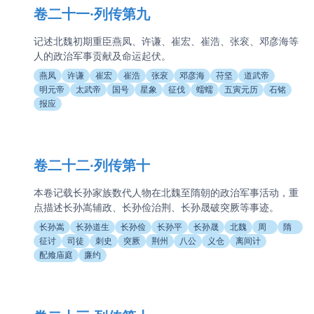
卷二十一·列传第九
记述北魏初期重臣燕凤、许谦、崔宏、崔浩、张衮、邓彦海等
人的政治军事贡献及命运起伏。
燕凤
许谦
崔宏
崔浩
张衮
邓彦海
苻坚
道武帝
明元帝
太武帝
国号
星象
征伐
蠕蠕
五寅元历
石铭
报应
卷二十二·列传第十
本卷记载长孙家族数代人物在北魏至隋朝的政治军事活动，重
点描述长孙嵩辅政、长孙俭治荆、长孙晟破突厥等事迹。
长孙嵩
长孙道生
长孙俭
长孙平
长孙晟
北魏
周
隋
征讨
司徒
刺史
突厥
荆州
八公
义仓
离间计
配飨庙庭
廉约