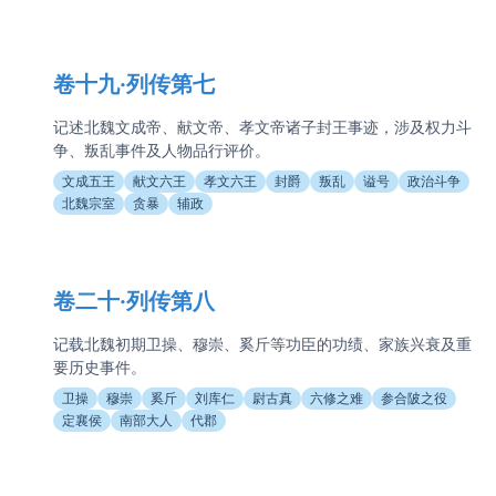
卷十九·列传第七
记述北魏文成帝、献文帝、孝文帝诸子封王事迹，涉及权力斗
争、叛乱事件及人物品行评价。
文成五王
献文六王
孝文六王
封爵
叛乱
谥号
政治斗争
北魏宗室
贪暴
辅政
卷二十·列传第八
记载北魏初期卫操、穆崇、奚斤等功臣的功绩、家族兴衰及重
要历史事件。
卫操
穆崇
奚斤
刘库仁
尉古真
六修之难
参合陂之役
定襄侯
南部大人
代郡