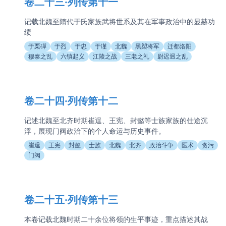
卷二十三·列传第十一
记载北魏至隋代于氏家族武将世系及其在军事政治中的显赫功
绩
于栗磾
于烈
于忠
于谨
北魏
黑槊将军
迁都洛阳
穆泰之乱
六镇起义
江陵之战
三老之礼
尉迟迥之乱
卷二十四·列传第十二
记述北魏至北齐时期崔逞、王宪、封懿等士族家族的仕途沉
浮，展现门阀政治下的个人命运与历史事件。
崔逞
王宪
封懿
士族
北魏
北齐
政治斗争
医术
贪污
门阀
卷二十五·列传第十三
本卷记载北魏时期二十余位将领的生平事迹，重点描述其战