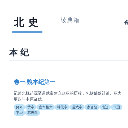
北史
读典籍
本纪
卷一·魏本纪第一
记述北魏起源至道武帝建立政权的历程，包括部落迁徙、权力
更迭与中原征伐。
鲜卑
黄帝
宣帝推寅
神元帝
道武帝
参合陂
南迁
代国
平城
慕容氏