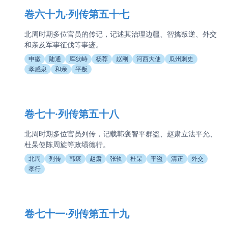
卷六十九·列传第五十七
北周时期多位官员的传记，记述其治理边疆、智擒叛逆、外交
和亲及军事征伐等事迹。
申徽
陆通
厍狄峙
杨荐
赵刚
河西大使
瓜州刺史
孝感泉
和亲
平叛
卷七十·列传第五十八
北周时期多位官员列传，记载韩褒智平群盗、赵肃立法平允、
杜杲使陈周旋等政绩德行。
北周
列传
韩褒
赵肃
张轨
杜杲
平盗
清正
外交
孝行
卷七十一·列传第五十九