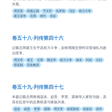
兴衰。
周宗室
邵惠公颢
宇文护
叱罗协
冯迁
权力斗争
废立皇帝
北周
禅代
东征
卷五十八·列传第四十六
记载北周诸王生平及权力斗争，反映周隋交替时宗室倾轧与政
治变革。
周文帝
诸王
北周
隋文帝
权力斗争
诛杀
列传
分封
郡县制
历史教训
卷五十九·列传第四十七
本篇记载北周将领寇洛、赵贵、李贤、梁御等人家世功勋，及
其在乱世中的忠勇权谋与家族兴衰。
寇洛
赵贵
李贤
梁御
周文帝
侯莫陈悦
贺拔岳
原州