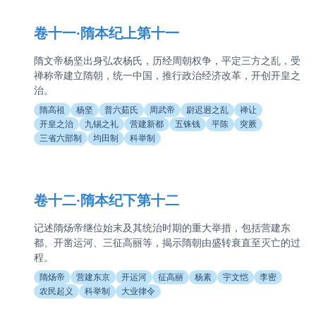
卷十一·隋本纪上第十一
隋文帝杨坚出身弘农杨氏，历经周朝权争，平定三方之乱，受
禅称帝建立隋朝，统一中国，推行政治经济改革，开创开皇之
治。
隋高祖
杨坚
普六茹氏
周武帝
尉迟迥之乱
禅让
开皇之治
九锡之礼
营建新都
五铢钱
平陈
突厥
三省六部制
均田制
科举制
卷十二·隋本纪下第十二
记述隋炀帝继位始末及其统治时期的重大举措，包括营建东
都、开凿运河、三征高丽等，揭示隋朝由盛转衰直至灭亡的过
程。
隋炀帝
营建东京
开运河
征高丽
杨素
宇文恺
李密
农民起义
科举制
大业律令