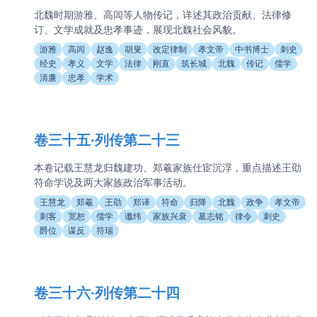
北魏时期游雅、高闾等人物传记，详述其政治贡献、法律修
订、文学成就及忠孝事迹，展现北魏社会风貌。
游雅
高闾
赵逸
胡叟
改定律制
孝文帝
中书博士
刺史
经史
孝义
文学
法律
刚直
筑长城
北魏
传记
儒学
清廉
忠孝
学术
卷三十五·列传第二十三
本卷记载王慧龙归魏建功、郑羲家族仕宦沉浮，重点描述王劭
符命学说及两大家族政治军事活动。
王慧龙
郑羲
王劭
郑译
符命
归降
北魏
政争
孝文帝
刺客
宽恕
儒学
谶纬
家族兴衰
墓志铭
律令
刺史
爵位
谋反
符瑞
卷三十六·列传第二十四