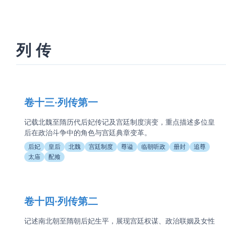
列传
卷十三·列传第一
记载北魏至隋历代后妃传记及宫廷制度演变，重点描述多位皇
后在政治斗争中的角色与宫廷典章变革。
后妃
皇后
北魏
宫廷制度
尊谥
临朝听政
册封
追尊
太庙
配飨
卷十四·列传第二
记述南北朝至隋朝后妃生平，展现宫廷权谋、政治联姻及女性