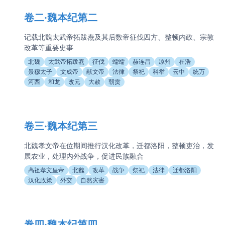
卷二·魏本纪第二
记载北魏太武帝拓跋焘及其后数帝征伐四方、整顿内政、宗教
改革等重要史事
北魏
太武帝拓跋焘
征伐
蠕蠕
赫连昌
凉州
崔浩
景穆太子
文成帝
献文帝
法律
祭祀
科举
云中
统万
河西
和龙
改元
大赦
朝贡
卷三·魏本纪第三
北魏孝文帝在位期间推行汉化改革，迁都洛阳，整顿吏治，发
展农业，处理内外战争，促进民族融合
高祖孝文皇帝
北魏
改革
战争
祭祀
法律
迁都洛阳
汉化政策
外交
自然灾害
卷四·魏本纪第四