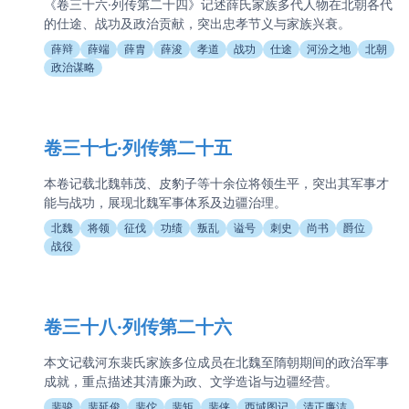
《卷三十六·列传第二十四》记述薛氏家族多代人物在北朝各代
的仕途、战功及政治贡献，突出忠孝节义与家族兴衰。
薛辩
薛端
薛胄
薛浚
孝道
战功
仕途
河汾之地
北朝
政治谋略
卷三十七·列传第二十五
本卷记载北魏韩茂、皮豹子等十余位将领生平，突出其军事才
能与战功，展现北魏军事体系及边疆治理。
北魏
将领
征伐
功绩
叛乱
谥号
刺史
尚书
爵位
战役
卷三十八·列传第二十六
本文记载河东裴氏家族多位成员在北魏至隋朝期间的政治军事
成就，重点描述其清廉为政、文学造诣与边疆经营。
裴骏
裴延俊
裴佗
裴矩
裴侠
西域图记
清正廉洁