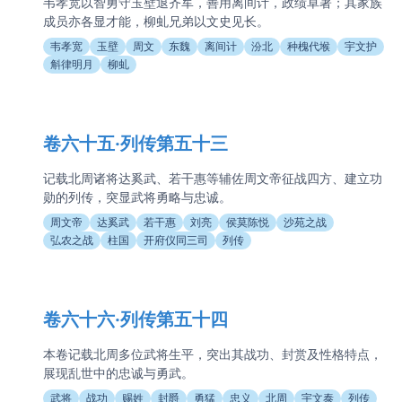
韦孝宽以智勇守玉壁退齐军，善用离间计，政绩卓著；其家族
成员亦各显才能，柳虬兄弟以文史见长。
韦孝宽
玉壁
周文
东魏
离间计
汾北
种槐代堠
宇文护
斛律明月
柳虬
卷六十五·列传第五十三
记载北周诸将达奚武、若干惠等辅佐周文帝征战四方、建立功
勋的列传，突显武将勇略与忠诚。
周文帝
达奚武
若干惠
刘亮
侯莫陈悦
沙苑之战
弘农之战
柱国
开府仪同三司
列传
卷六十六·列传第五十四
本卷记载北周多位武将生平，突出其战功、封赏及性格特点，
展现乱世中的忠诚与勇武。
武将
战功
赐姓
封爵
勇猛
忠义
北周
宇文泰
列传