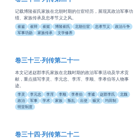
记载博陵崔氏家族在北朝时期的仕宦经历，展现其政治军事功
绩、家族传承及忠孝节义之风。
崔鉴
崔辩
崔挺
博陵崔氏
北朝仕宦
忠孝节义
政治斗争
军事功勋
家族传承
文学修养
卷三十三·列传第二十一
本文记述赵郡李氏家族在北魏时期的政治军事活动及学术贡
献，重点描写李灵、李元忠、李浑、李顺、李孝伯等人物事
迹。
李灵
李元忠
李浑
李顺
李孝伯
李谧
赵郡李氏
北魏
政治
军事
学术
家族
叛乱
出使
赈灾
均田制
明堂制度
卷三十四·列传第二十二