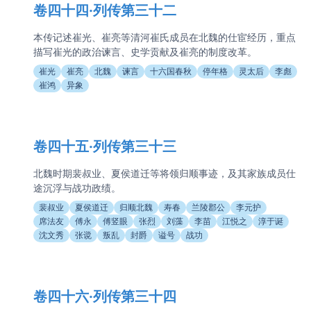
卷四十四·列传第三十二
本传记述崔光、崔亮等清河崔氏成员在北魏的仕宦经历，重点
描写崔光的政治谏言、史学贡献及崔亮的制度改革。
崔光
崔亮
北魏
谏言
十六国春秋
停年格
灵太后
李彪
崔鸿
异象
卷四十五·列传第三十三
北魏时期裴叔业、夏侯道迁等将领归顺事迹，及其家族成员仕
途沉浮与战功政绩。
裴叔业
夏侯道迁
归顺北魏
寿春
兰陵郡公
李元护
席法友
傅永
傅竖眼
张烈
刘藻
李苗
江悦之
淳于诞
沈文秀
张谠
叛乱
封爵
谥号
战功
卷四十六·列传第三十四