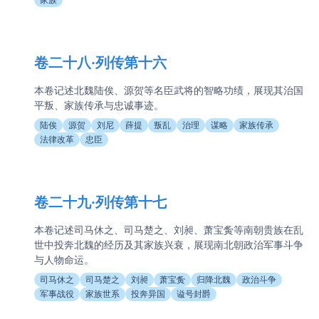
卷二十八·列传第十六
本卷记述北魏陆俟、源贺等名臣武将的智略功绩，展现其治国
平叛、家族传承与忠诚事迹。
陆俟
源贺
刘尼
薛提
叛乱
治理
谋略
家族传承
法律改革
忠臣
卷二十九·列传第十七
本卷记述司马休之、司马楚之、刘昶、萧宝夤等南朝贵族在乱
世中投奔北魏的经历及其家族兴衰，展现南北朝政治军事斗争
与人物命运。
司马休之
司马楚之
刘昶
萧宝夤
归降北魏
政治斗争
军事战役
家族世系
投奔异国
谥号封爵