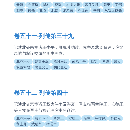
辛雄
高道穆
杨机
费穆
河阴之难
赏罚制度
御史
尚书
刺史
铸钱
礼仪
北魏
尔朱荣
孝庄帝
凉书
永安五铢钱
卷五十一·列传第三十九
记述北齐宗室诸王生平，展现其功绩、权争及悲剧命运，突显
忠诚与权谋交织的历史画卷。
北齐宗室
赵郡王琛
清河王岳
政治斗争
战功
孝道
谋反
权臣构陷
忠臣义士
朝代更迭
卷五十二·列传第四十
记述北齐宗室诸王权力斗争及兴衰，重点描写兰陵王、安德王
等人物在军事与宫廷冲突中的命运。
北齐宗室
权力斗争
兰陵王
安德王
后主
宇文邕
斛律光
和士开
武成帝
孝昭帝