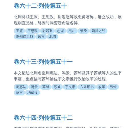
卷六十二·列传第五十
北周将领王罴、王思政、尉迟迥等以忠勇著称，屡立战功，展
现刚直品格，终因时局变迁命运各异。
王罴
王思政
尉迟迥
忠诚
战功
节俭
颍川之战
荆州保卫战
谏言
北周
卷六十三·列传第五十一
本文记述北周名臣周惠达、冯景、苏绰及其子苏威等人的生平
事迹，重点描写苏绰辅佐宇文泰推行政治改革的过程。
周惠达
冯景
苏绰
苏威
宇文泰
六条诏书
改革
节俭
谏言
均赋役
卷六十四·列传第五十二