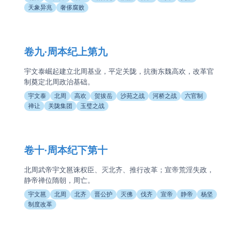
天象异兆
奢侈腐败
卷九·周本纪上第九
宇文泰崛起建立北周基业，平定关陇，抗衡东魏高欢，改革官
制奠定北周政治基础。
宇文泰
北周
高欢
贺拔岳
沙苑之战
河桥之战
六官制
禅让
关陇集团
玉璧之战
卷十·周本纪下第十
北周武帝宇文邕诛权臣、灭北齐、推行改革；宣帝荒淫失政，
静帝禅位隋朝，周亡。
宇文邕
北周
北齐
晋公护
灭佛
伐齐
宣帝
静帝
杨坚
制度改革