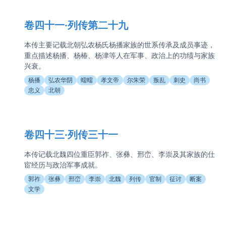
卷四十一·列传第二十九
本传主要记载北朝弘农杨氏杨播家族的世系传承及成员事迹，
重点描述杨播、杨椿、杨津等人在军事、政治上的功绩与家族
兴衰。
杨播
弘农华阴
蠕蠕
孝文帝
尔朱荣
叛乱
刺史
尚书
忠义
北朝
卷四十三·列传三十一
本传记载北魏四位重臣郭祚、张彝、邢峦、李崇及其家族的仕
宦经历与政治军事成就。
郭祚
张彝
邢峦
李崇
北魏
列传
官制
征讨
断案
文学