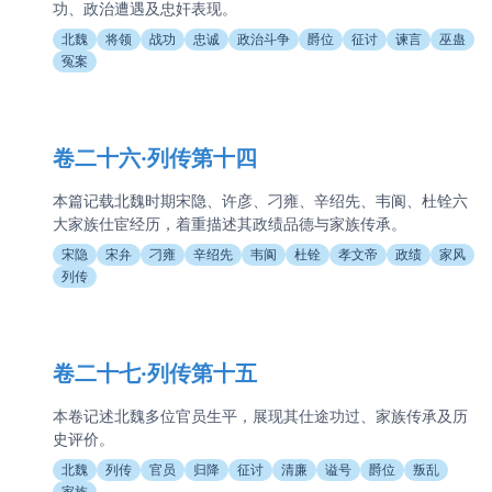
功、政治遭遇及忠奸表现。
北魏
将领
战功
忠诚
政治斗争
爵位
征讨
谏言
巫蛊
冤案
卷二十六·列传第十四
本篇记载北魏时期宋隐、许彦、刁雍、辛绍先、韦阆、杜铨六
大家族仕宦经历，着重描述其政绩品德与家族传承。
宋隐
宋弁
刁雍
辛绍先
韦阆
杜铨
孝文帝
政绩
家风
列传
卷二十七·列传第十五
本卷记述北魏多位官员生平，展现其仕途功过、家族传承及历
史评价。
北魏
列传
官员
归降
征讨
清廉
谥号
爵位
叛乱
家族