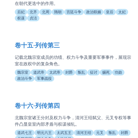
在朝代更迭中的作用。
后妃
北齐
北周
隋朝
宫廷斗争
政治联姻
皇后
太妃
权谋
贞洁
卷十五·列传第三
记载北魏宗室成员的功绩、权力斗争及重要军事事件，展现宗
室在政权中的复杂角色。
魏宗室
道武帝
太武帝
封爵
叛乱
征讨
赐死
功勋
政治斗争
军事战役
卷十六·列传第四
北魏宗室诸王分封及权力斗争，清河王绍弑父、元叉专权等事
件凸显皇室内部矛盾与权谋倾轧。
道武七王
明元六王
太武五王
清河王绍
元叉
叛乱
封爵