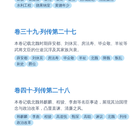
水利工程
骁果纳室
黄骢年少
卷三十九·列传第二十七
本卷记载北魏时期薛安都、刘休宾、房法寿、毕众敬、羊祉等
武将文臣的仕途沉浮及其家族兴衰。
薛安都
刘休宾
房法寿
毕众敬
羊祉
北魏
降魏
叛乱
刺史
爵位
卷四十·列传第二十八
本卷记载北魏韩麒麟、程骏、李彪等名臣事迹，展现其治国理
念与政治改革，凸显直谏、清廉之风。
韩麒麟
李彪
程骏
高道悦
甄琛
高聪
谏议
北魏
列传
政治改革