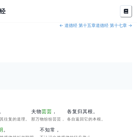
经
←
道德经 第十五章
道德经 第十七章
→
。
夫物
芸芸
，
各复归其根。
察其往复的道理。
那万物纷纷芸芸，
各自返回它的本根。
明
。
不知常，