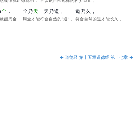
自然规律就叫做聪明，
不认识自然规律的轻妄举止，
乃
全
，
全乃
天
，天乃道，
道乃久，
正就能周全，
周全才能符合自然的“道”，
符合自然的道才能长久，
←
道德经 第十五章
道德经 第十七章
→