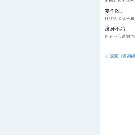
返回到它的本
妄作凶。
往往会出乱子
没身不殆。
终身不会遭到
← 返回《
道德