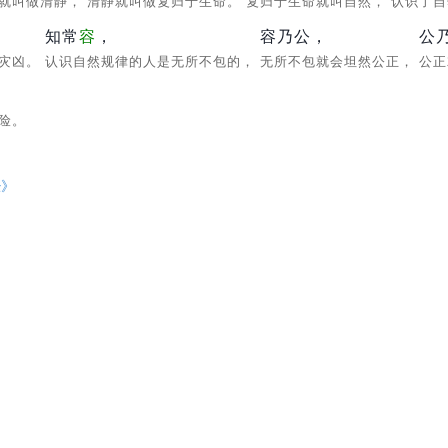
根就叫做清静，
清静就叫做复归于生命。
复归于生命就叫自然，
认识了
知常
容
，
容乃公，
公
和灾凶。
认识自然规律的人是无所不包的，
无所不包就会坦然公正，
公
危险。
经
》