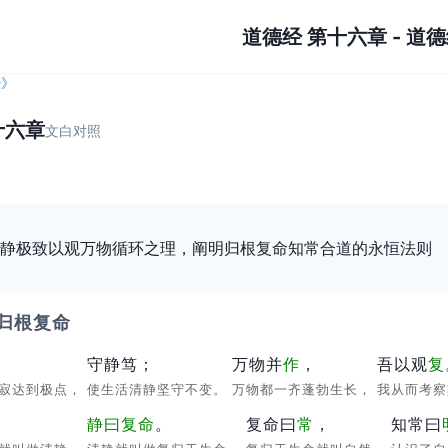
道德经 第十六章
-
道德
经
》
十六章
文白对照
静极致以观万物循环之理，阐明归根复命知常合道的永恒法则
归根复命
守静笃；
万物并
作
，
吾以观
复
虚寂达到极点，
使生活清静坚守不变。
万物都一齐蓬勃生长，
我从而考
静曰
复命
。
复命曰
常
，
知常曰