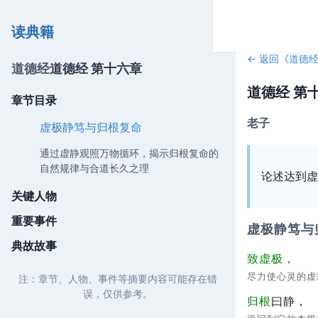
读典籍
← 返回《
道德
道德经
道德经 第十六章
道德经 第
章节目录
老子
虚极静笃与归根复命
通过虚静观照万物循环，揭示归根复命的
自然规律与合道长久之理
论述达到虚
关键人物
重要事件
虚极静笃与
典故故事
致虚极，
尽力使心灵的
注：章节、人物、事件等摘要内容可能存在错
误，仅供参考。
归根
曰静，