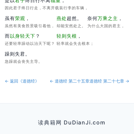
是以
君子
终日行不离
辎重
，
因此君子终日行走，不离开载装行李的车辆，
虽有
荣观
，
燕处
超然。
奈何
万乘之主
，
虽然有美食胜景吸引着他，
却能安然处之。
为什么大国的君主，
而
以身轻天下
？
轻则失根
，
还要轻率躁动以治天下呢？
轻率就会失去根本；
躁则失君。
急躁就会丧失主导。
← 返回《
道德经
》
←
道德经 第二十五章
道德经 第二十七章
→
读典籍网 DuDianJi.com