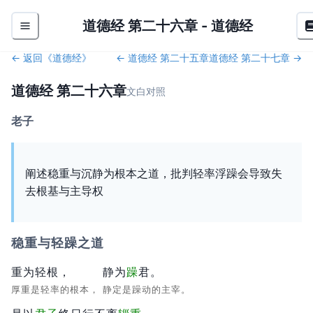
道德经 第二十六章
-
道德经
← 返回《
道德经
》
←
道德经 第二十五章
道德经 第二十七章
→
道德经 第二十六章
文白对照
老子
阐述稳重与沉静为根本之道，批判轻率浮躁会导致失
去根基与主导权
稳重与轻躁之道
重为轻根，
静为
躁
君。
厚重是轻率的根本，
静定是躁动的主宰。