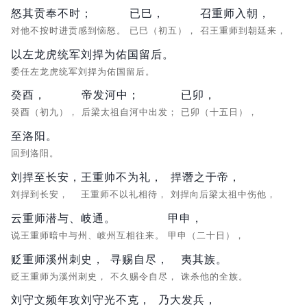
怒其贡奉不时；
已巳，
召重师入朝，
对他不按时进贡感到恼怒。
已巳（初五），
召王重师到朝廷来，
以左龙虎统军刘捍为佑国留后。
委任左龙虎统军刘捍为佑国留后。
癸酉，
帝发河中；
已卯，
癸酉（初九），
后梁太祖自河中出发；
已卯（十五日），
至洛阳。
回到洛阳。
刘捍至长安，
王重帅不为礼，
捍谮之于帝，
刘捍到长安，
王重师不以礼相待，
刘捍向后梁太祖中伤他，
云重师潜与、岐通。
甲申，
说王重师暗中与州、岐州互相往来。
甲申（二十日），
贬重师溪州刺史，
寻赐自尽，
夷其族。
贬王重师为溪州刺史，
不久赐令自尽，
诛杀他的全族。
刘守文频年攻刘守光不克，
乃大发兵，