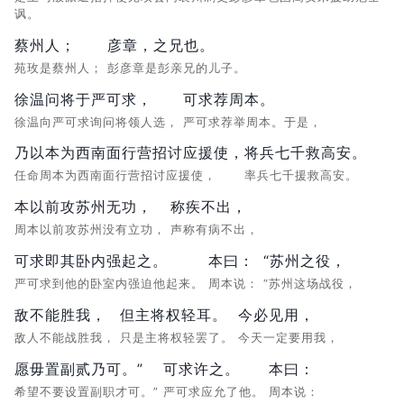
讽。
蔡州人；
彦章，之兄也。
苑玫是蔡州人；
彭彦章是彭亲兄的儿子。
徐温问将于严可求，
可求荐周本。
徐温向严可求询问将领人选，
严可求荐举周本。于是，
乃以本为西南面行营招讨应援使，
将兵七千救高安。
任命周本为西南面行营招讨应援使，
率兵七千援救高安。
本以前攻苏州无功，
称疾不出，
周本以前攻苏州没有立功，
声称有病不出，
可求即其卧内强起之。
本曰：
“苏州之役，
严可求到他的卧室内强迫他起来。
周本说：
“苏州这场战役，
敌不能胜我，
但主将权轻耳。
今必见用，
敌人不能战胜我，
只是主将权轻罢了。
今天一定要用我，
愿毋置副贰乃可。”
可求许之。
本曰：
希望不要设置副职才可。”
严可求应允了他。
周本说：