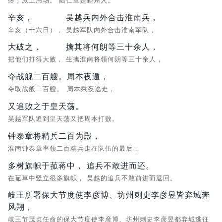
终于派上用场。
陆仁章是睦州人。
辛亥，
吴越兵内外合击淮南兵，
辛亥（十六日），
吴越军队内外合击淮南军队，
大破之，
擒其将何朗等三十余人，
把他们打得大败，
生擒淮南将领何朗等三十余人，
夺战舰二百艘。
周本夜遁，
夺取战般二百艘。
周本乘夜逃走，
又追败之于皇天荡。
吴越军队追到皇天荡又把周本打败。
钟泰章将精兵二百为殿，
淮南钟泰章率领二百精兵走在队伍的最后，
多树旗帜于菰蒋中，
追兵不敢进而还。
在菰草中竖立很多旗帜，
吴越的追兵不敢前进而返回。
岐王所署保大节度使李彦博、坊州刺史李彦昱皆弃城奔
风翔，
岐王节茂贞任命的保大节度使李彦博、坊州刺史李彦昱都弃城逃往