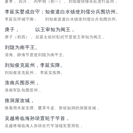
夏季，
四月，
丙申朔（初一），
刘知俊转移军队攻打延州，
李延实婴成自守；
知俊遣白水镇使刘儒分兵围坊州。
李延实环城守御；
刘知俊派遣白水镇使刘儒分兵包围坊州。
庚子，
以王审知为闽王，
庚子（初四），
后梁太祖封彰武节度使王审知为闽王，
刘隐为南平王。
清海、静海节度使刘隐为南平主。
刘知俊克延州，
李延实降。
刘知俊攻克延州，
李延实投降。
淮南兵围苏州，
淮南军队包围苏州，
推洞屋攻城，
推着用木架支撑、覆罩牛皮、形状如洞的洞屋攻城，
吴越将临海孙琰置轮于竿首，
吴越将领临海人孙琰在竹竿顶端安置滑轮，