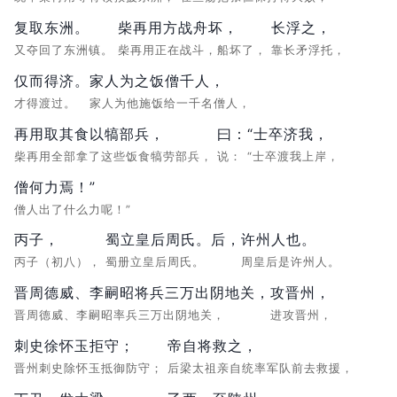
复取东洲。
柴再用方战舟坏，
长浮之，
又夺回了东洲镇。
柴再用正在战斗，船坏了，
靠长矛浮托，
仅而得济。
家人为之饭僧千人，
才得渡过。
家人为他施饭给一千名僧人，
再用取其食以犒部兵，
曰：
“士卒济我，
柴再用全部拿了这些饭食犒劳部兵，
说：
“士卒渡我上岸，
僧何力焉！”
僧人出了什么力呢！”
丙子，
蜀立皇后周氏。后，
许州人也。
丙子（初八），
蜀册立皇后周氏。
周皇后是许州人。
晋周德威、李嗣昭将兵三万出阴地关，
攻晋州，
晋周德威、李嗣昭率兵三万出阴地关，
进攻晋州，
刺史徐怀玉拒守；
帝自将救之，
晋州刺史除怀玉抵御防守；
后梁太祖亲自统率军队前去救援，