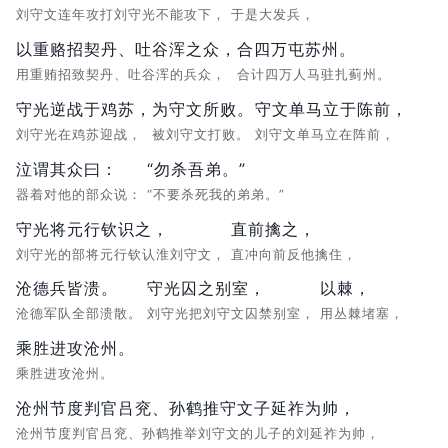
刘守文连年攻打刘守光不能攻下，
于是大发兵，
以重赂招契丹、吐谷浑之众，
合四万屯苏州。
用重贿招致契丹、吐谷浑的兵众，
合计四万人马驻扎蓟州。
守光逆战于鸡苏，
为守文所败。
守文单马立于陈前，
刘守光在鸡苏迎战，
被刘守文打败。
刘守文单马立在阵前，
泣谓其众曰：
“勿杀吾弟。”
器着对他的部众说：
“不要杀死我的弟弟。”
守光将元行钦识之，
直前擒之，
刘守光的部将元行钦认淮刘守文，
直冲向前反他擒住，
沧德兵皆溃。
守光囚之别室，
以棘，
沧德军队全部溃散。
刘守光把刘守文囚禁别室，
用丛棘堵塞，
乘胜进攻沧州。
乘胜进攻沧州。
沧州节度判官吕兖、孙鹤推守文子延祚为帅，
沧州节度判官吕兖、孙鹤推举刘守文的儿子的刘延祚为帅，