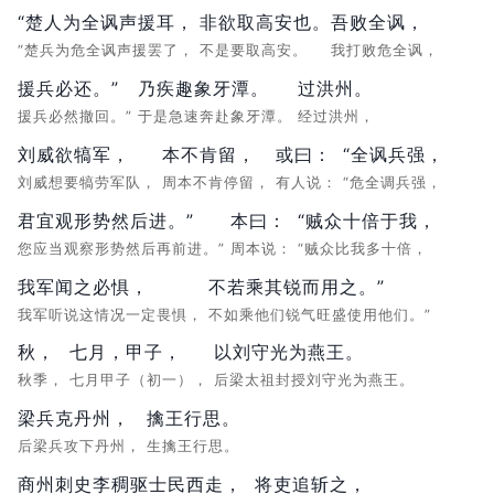
“楚人为全讽声援耳，
非欲取高安也。
吾败全讽，
“楚兵为危全讽声援罢了，
不是要取高安。
我打败危全讽，
援兵必还。”
乃疾趣象牙潭。
过洪州。
援兵必然撤回。”
于是急速奔赴象牙潭。
经过洪州，
刘威欲犒军，
本不肯留，
或曰：
“全讽兵强，
刘威想要犒劳军队，
周本不肯停留，
有人说：
“危全调兵强，
君宜观形势然后进。”
本曰：
“贼众十倍于我，
您应当观察形势然后再前进。”
周本说：
“贼众比我多十倍，
我军闻之必惧，
不若乘其锐而用之。”
我军听说这情况一定畏惧，
不如乘他们锐气旺盛使用他们。”
秋，
七月，甲子，
以刘守光为燕王。
秋季，
七月甲子（初一），
后梁太祖封授刘守光为燕王。
梁兵克丹州，
擒王行思。
后梁兵攻下丹州，
生擒王行思。
商州刺史李稠驱士民西走，
将吏追斩之，