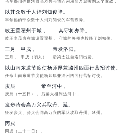
马军都指挥使河西高万兴与他的弟弟高万金听到这个变故，
以其众数千人诣刘知俊降。
率领他的部众数千人到刘知俊的军营投降。
岐王置翟州于城，
其守将亦降。
岐王李茂贞在城设置翟州，
守城的将领也投降了刘知俊。
三月，
甲戌，
帝发洛阳。
三月，
甲戌（初九），
后梁太祖自洛阳出发。
以山南东道节度使杨师厚兼潞州四面行营招讨使。
任命山南东道节度使杨师厚兼潞州四面行营招讨使。
庚辰，
帝至河中，
庚辰（十五日），
后梁太祖到达河中，
发步骑会高万兴兵取丹、延。
征发步兵、骑兵会同高万兴的军队攻取丹州、延州。
丙戌，
丙戌（二十一日），