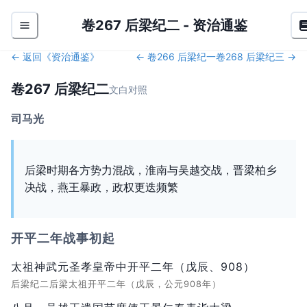
卷267 后梁纪二
-
资治通鉴
← 返回《
资治通鉴
》
←
卷266 后梁纪一
卷268 后梁纪三
→
卷267 后梁纪二
文白对照
司马光
后梁时期各方势力混战，淮南与吴越交战，晋梁柏乡
决战，燕王暴政，政权更迭频繁
开平二年战事初起
太祖神武元圣孝皇帝中开平二年（戊辰、908）
后梁纪二后梁太祖开平二年（戊辰，公元908年）