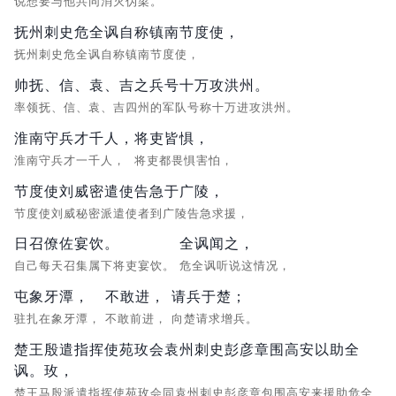
说想要与他共同消灭伪梁。
抚州刺史危全讽自称镇南节度使，
抚州刺史危全讽自称镇南节度使，
帅抚、信、袁、吉之兵号十万攻洪州。
率领抚、信、袁、吉四州的军队号称十万进攻洪州。
淮南守兵才千人，
将吏皆惧，
淮南守兵才一千人，
将吏都畏惧害怕，
节度使刘威密遣使告急于广陵，
节度使刘威秘密派遣使者到广陵告急求援，
日召僚佐宴饮。
全讽闻之，
自己每天召集属下将吏宴饮。
危全讽听说这情况，
屯象牙潭，
不敢进，
请兵于楚；
驻扎在象牙潭，
不敢前进，
向楚请求增兵。
楚王殷遣指挥使苑玫会袁州刺史彭彦章围高安以助全
讽。玫，
楚王马殷派遣指挥使苑玫会同袁州刺史彭彦章包围高安来援助危全