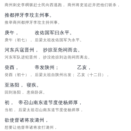
商州刺史李稠驱赶士民向西逃跑，
商州将吏追赶并把他们斩杀，
推都押牙李玟主州事。
推举商州都押牙李玟主持州事。
庚午，
改佑国军曰永平。
庚午（初七），
后梁太祖改佑国军为永平。
河东兵寇晋州，
抄掠至尧祠而去。
河东军队进犯晋州，
抄没抢掠到达尧祠而离去。
癸酉，
帝发陕州；
乙亥，
癸酉（初十），
后梁太祖自陕州出发；
乙亥（十二日），
至洛阳，
寝疾。
回到洛阳，
患病卧床。
初，
帝召山南东道节度使杨师厚，
当初，
后梁太祖召山南东道节度使杨师厚，
欲使督诸将攻潞州，
想要让他督率诸将攻打潞州，