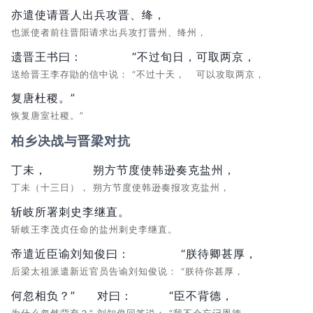
亦遣使请晋人出兵攻晋、绛，
也派使者前往晋阳请求出兵攻打晋州、绛州，
遗晋王书曰：
“不过旬日，
可取两京，
送给晋王李存勖的信中说：
“不过十天，
可以攻取两京，
复唐杜稷。”
恢复唐室社稷。”
柏乡决战与晋梁对抗
丁未，
朔方节度使韩逊奏克盐州，
丁未（十三日），
朔方节度使韩逊奏报攻克盐州，
斩岐所署刺史李继直。
斩岐王李茂贞任命的盐州刺史李继直。
帝遣近臣谕刘知俊曰：
“朕待卿甚厚，
后梁太祖派遣新近官员告谕刘知俊说：
“朕待你甚厚，
何忽相负？”
对曰：
“臣不背德，