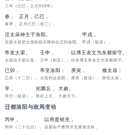
三年（己巳，公元909年）
春，
正月，己巳，
春季，
正月己巳（初三），
迁太庙神主于洛阳。
甲戌，
后梁太祖把太庙的祖宗牌的位迁到洛阳。
甲戌（疑误），
帝发大梁。
壬申，
以博王友文为东都留守。
太祖自大梁出发。
壬申（初五），
任命博王朱友文为东都留守。
已卯，
帝至洛阳；
庚寅，
飨太庙；
乙卯（十二日），
太祖到达洛阳；
庚寅（疑误），
祭祀太庙；
辛，
祀圜丘，
大赦。
辛巳（疑误），
祭祀上天，
大赦天下。
迁都洛阳与政局变动
丙申，
以用度销充，
丙申（二十九日），
后梁由于费用开支逐渐充裕，