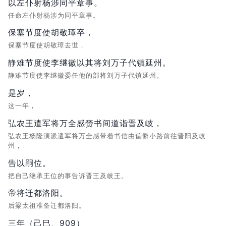
以左仆射杨涉同平章事。
任命左仆射杨涉为同平章事。
保塞节度使胡敬璋卒，
保塞节度使胡敬璋去世，
静难节度使李继徽以其将刘万子代镇延州。
静难节度使李继徽委任他的部将刘万子代镇延州。
是岁，
这一年，
弘农王遣军将万全感赍书间道诣晋及岐，
弘农王杨隆演派遣军将万全感带着书信由偏僻小路前往晋阳及岐
州，
告以嗣位。
把自己继承王位的事告诉晋王及岐王。
帝将迁都洛阳。
后梁太祖准备迁都洛阳。
三年（己巳、909）