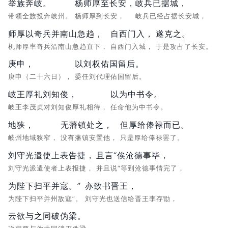
举族奔岐。
杨师厚至长安，
岐兵已据城，
带领全族投奔岐州。
杨师厚到长安，
岐兵已经占据长安城，
师厚以奇兵并南山急趋，
自西门入，
遂克之。
机师厚率奇兵沿南山急趋直下，
自西门入城，
于是攻占了长安。
庚申，
以刘权佑国留后。
庚申（二十六日），
委任刘代理佑国留后。
岐王厚礼刘知俊，
以为中书令。
岐王李茂贞对刘知俊厚礼相待，
任命他为中书令。
地狭，
无藩镇处之，
但厚给俸禄而已。
岐州地域狭窄，
没有藩镇安置他，
只是厚给俸禄罢了。
刘守光遣使上表告捷，
且言“俟沧德事毕，
刘守光派遣使者上表报捷，
并且说“等到沧德事情完了，
为陛下扫平并寇。”
亦致书晋王，
为陛下扫平并州敌寇”。
刘守光也送信给晋王李存勖，
云欲与之同破伪梁。