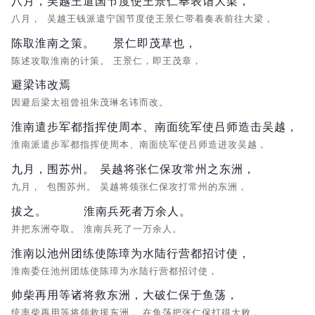
八月，
吴越王遣国节度使王景仁奉表诣大梁，
八月，
吴越王钱派遣宁国节度使王景仁带着奏表前往大梁，
陈取淮南之策。
景仁即茂草也，
陈述攻取淮南的计策。
王景仁，即王茂章，
避梁讳改焉
因避后梁太祖曾祖朱茂琳名讳而改。
淮南遣步军都指挥使周本、南面统军使吕师造击吴越，
淮南派遣步军都指挥使周本、南面统军使吕师造进攻吴越，
九月，
围苏州。
吴越将张仁保攻常州之东洲，
九月，
包围苏州。
吴越将领张仁保攻打常州的东洲，
拔之。
淮南兵死者万余人。
并把东洲夺取。
淮南兵死了一万余人。
淮南以池州团练使陈璋为水陆行营都招讨使，
淮南委任池州团练使陈璋为水陆行营都招讨使，
帅柴再用等诸将救东洲，
大破仁保于鱼荡，
统率柴再用等将领救援东洲，
在鱼荡把张仁保打得大败，