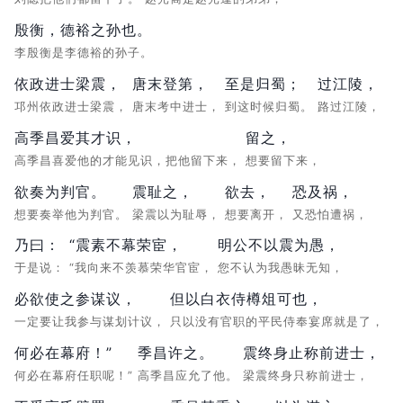
殷衡，德裕之孙也。
李殷衡是李德裕的孙子。
依政进士梁震，
唐末登第，
至是归蜀；
过江陵，
邛州依政进士梁震，
唐末考中进士，
到这时候归蜀。
路过江陵，
高季昌爱其才识，
留之，
高季昌喜爱他的才能见识，把他留下来，
想要留下来，
欲奏为判官。
震耻之，
欲去，
恐及祸，
想要奏举他为判官。
梁震以为耻辱，
想要离开，
又恐怕遭祸，
乃曰：
“震素不幕荣宦，
明公不以震为愚，
于是说：
“我向来不羡慕荣华官宦，
您不认为我愚昧无知，
必欲使之参谋议，
但以白衣侍樽俎可也，
一定要让我参与谋划计议，
只以没有官职的平民侍奉宴席就是了，
何必在幕府！”
季昌许之。
震终身止称前进士，
何必在幕府任职呢！”
高季昌应允了他。
梁震终身只称前进士，