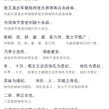
殷又遣步军都指挥使吕师周将兵击岭南，
马殷又派遣步军都指挥使吕师周率兵进攻岭南，
与清海节度使刘隐十余战，
与清海节度使刘隐打仗十余次，
取昭、贺、梧、蒙、龚、富六州。
殷土宇既广，
夺取昭、贺、梧、蒙、龚、富六州。
马殷的疆域已经广阔，
乃养士息民，
湖南遂安。
就使兵民得到休养生息，
湖南于是安居乐业。
冬，
十月，
蜀主立后宫张氏为贵妃，
徐氏为贤妃，
冬季，
十月，
前蜀主王建册立后宫张氏为贵妃，
徐氏为贤妃，
其妹为德妃。
张氏，人，
宗懿之母也。
徐氏的妹妹为德妃。
张氏是县人，
是太子王宗懿的母亲；
二徐，耕之女也。
二徐是徐耕的女儿。