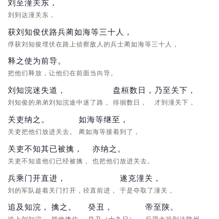
刘至潼关东，
刘到达潼关东，
获刘知俊伏路兵蔺如海等三十人，
俘获刘知俊埋伏在路上侦察敌人的兵士蔺如海等三十人，
释之使为前导。
把他们释放，让他们在前面当向导。
刘知浣迷失道，
盘桓数日，
乃至关下，
刘知俊的弟弟刘知浣途中迷了路，
徘徊数日，
才到潼关下，
关吏纳之。
如海等继至，
关吏把他们放进关去。
蔺如海等接着到了，
关吏不知其已被擒，
亦纳之。
关吏不知道他们已经被擒，
也把他们放进关去。
兵乘门开直进，
遂克潼关，
刘的军队趁着关门打开，径直前进，
于是夺取了潼关，
追及知浣，
擒之。
癸丑，
帝至陕。