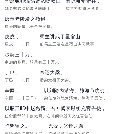
华原贼帅温韬聚从嵯峨山，
暴掠雍州诸县，
华原贼帅温韬聚从嵯峨山，
肆意抢劫雍州各县，
唐帝诸陵发之殆遍。
唐帝的陵墓几乎全被发掘。
庚戌，
蜀主讲武于星宿山，
庚戌（十二日），
前蜀主王建在星宿山讲习武事，
步骑三十万。
参加的步兵、骑兵有三十万人。
丁巳，
帝还大梁。
丁巳（十九日），
后梁太祖回大梁。
辛酉，
以刘隐为清海、静海节度使，
辛酉（二十三日），
梁任命刘隐为清海、静海节度使，
以膳部郎中赵光裔、右补阙李殷衡充官告使，
任命膳部郎中赵光裔、右补阙李殷衡充任官告使，
陷皆留之。
光裔，光逢之弟；
刘隐把他们都留下了。
赵光裔是赵光逢的弟弟；