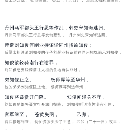
追上刘知浣，
把他擒住。
癸丑（十九日），
后梁太祖到达陕州。
丹州马军都头王行思等作乱，
刺史宋知诲逃归。
丹州马军都头王行思等发动叛乱，
丹州刺史宋知诲逃回。
帝遣刘知俊侄嗣业持诏诣同州招谕知俊；
后梁太祖派遣刘知俊的侄子刘嗣业持诏前往同州招抚谕示刘知俊；
知俊欲轻骑诣行在谢罪，
刘知俊想要轻骑前往太祖的住地自认罪过，
弟知偃止之。
杨师厚等至华州，
他的弟弟刘知偃阻止他。
杨师厚等到达华州，
知俊将聂赏开门降。
知俊闻潼关不守，
刘知俊的部将聂赏打开城门投降。
刘知俊听说潼关没有守住，
官军继至，
苍黄失图，
乙卯，
官兵接连到来，
匆忙慌张失去了主意，
乙卯（二十一日）夜里，