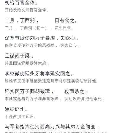
初给百官全俸。
开始发给文武百官全俸。
二月，
丁酉朔，
日有食之。
二月，
丁酉朔（初一），
发生日食。
保塞节度使刘万子暴虐，
失众心，
保塞节度使刘万子凶恶残酷，
失去众心，
且谋贰于梁，
并且图谋背叛投降大梁，
李继徽使延州牙将李延实图之。
静难节度使李继徽派遣延州牙将李延实设法除掉他。
延实因万子葬胡敬璋，
攻而杀之，
李延实趁着刘万子埋葬胡敬璋，
发动攻击并把他杀死，
遂据延州。
于是占据了延州。
马军都指挥使河西高万兴与其弟万金闻变，