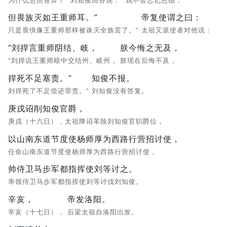
为什么忽然背弃？”
刘知俊回答说：
“我不会忘记恩德，
但畏族灭如王重师耳。”
帝复使谓之曰：
只是畏惧像王重师那样被诛灭全族罢了。”
太祖又派使者对他说：
“刘捍言重师阴结、岐，
朕今悔之无及，
“刘捍说王重师暗中交结州、岐州，
朕现在后悔不及，
捍死不足塞责。”
知俊不报。
刘捍死了不足偿还罪责。”
刘知俊没有答复。
庚戌诏削知俊官爵，
庚戌（十六日），太祖降诏革除刘知俊官职爵位，
以山南东道节度使杨师厚为西路行营招讨使，
任命山南东道节度使杨师厚为西路行营招讨使，
帅侍卫马步军都指挥使刘等讨之。
率领侍卫马步军都指挥使刘等讨伐刘知俊。
辛亥，
帝发洛阳。
辛亥（十七日），
后梁太祖自洛阳出发。