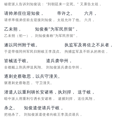
秘密派人告诉刘知俊说：
“到朝廷来一定死。”
又禀告太祖，
请帅弟侄往迎知俊，
帝许之。
六月，
请求率领弟侄前去迎接刘知俊，
太祖允许了他。
六月，
乙未朔，
知俊奏“为军民所留”，
乙未朔（初一），
刘知俊奏称“为军民所留”，
遂以同州附于岐。
执监军及将佐之不从者，
于是带领同州军民归附岐王李茂贞。
拘捕监军及不听从的将佐，
皆械送于岐。
遣兵袭华州，
全都戴上刑具押送凤翔。
刘知俊派兵袭击华州，
逐刺史蔡敬思，
以兵守潼关。
驱逐刺史蔡敬思，
守卫潼关。
潜遣人以重利啖长安诸将，
执刘捍，
送于岐，
暗中派人用重利引诱长安诸将，
逮捕刘捍，
送往凤翔，
杀之。
知俊遣使请兵于岐，
把他杀了。
刘知俊派遣使者向岐王李茂贞请兵，