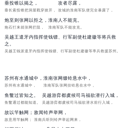
垂投锥以揭之，
攻者尽露，
垂长索投锥把洞屋戳穿掀开，
攻城的淮南军队便完全暴露了，
炮至则张网以拒之，
淮南人不能克。
炮石打来就张网拦阻，
淮南军队不能攻克。
吴越王遣牙内指挥使钱镖、行军副使杜建徽等将兵救
之。
吴越王钱派遣牙内指挥使钱镖、行军副使杜建徽等率兵救援苏州。
苏州有水通城中，
淮南张网缀铃悬水中，
苏州有水通城中，
淮南军队张网挂铃悬在水中，
鱼鳖过皆知之。
吴越游弈都虞候司马福欲潜行入城，
鱼鳖通过都能知道。
吴越游弈都虞候司马福欲潜水前行入城，
故以竿触网；
敌闻铃声举网，
故意用竿触网；
淮南兵听到铃声举起网来，