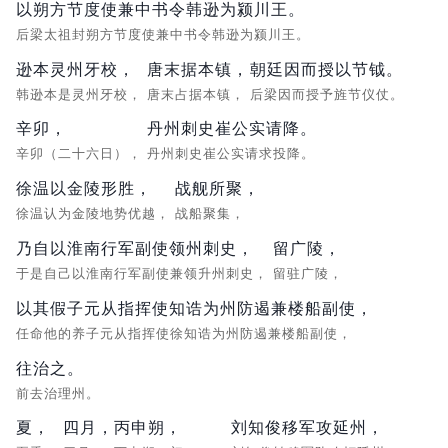
以朔方节度使兼中书令韩逊为颍川王。
后梁太祖封朔方节度使兼中书令韩逊为颍川王。
逊本灵州牙校，
唐末据本镇，
朝廷因而授以节钺。
韩逊本是灵州牙校，
唐末占据本镇，
后梁因而授予旌节仪仗。
辛卯，
丹州刺史崔公实请降。
辛卯（二十六日），
丹州刺史崔公实请求投降。
徐温以金陵形胜，
战舰所聚，
徐温认为金陵地势优越，
战船聚集，
乃自以淮南行军副使领州刺史，
留广陵，
于是自己以淮南行军副使兼领升州刺史，
留驻广陵，
以其假子元从指挥使知诰为州防遏兼楼船副使，
任命他的养子元从指挥使徐知诰为州防遏兼楼船副使，
往治之。
前去治理州。
夏，
四月，
丙申朔，
刘知俊移军攻延州，