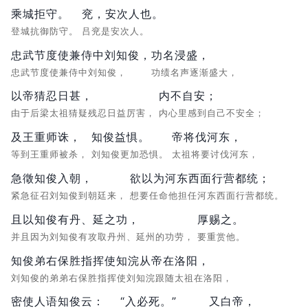
乘城拒守。
兖，安次人也。
登城抗御防守。
吕兖是安次人。
忠武节度使兼侍中刘知俊，
功名浸盛，
忠武节度使兼侍中刘知俊，
功绩名声逐渐盛大，
以帝猜忍日甚，
内不自安；
由于后梁太祖猜疑残忍日益厉害，
内心里感到自己不安全；
及王重师诛，
知俊益惧。
帝将伐河东，
等到王重师被杀，
刘知俊更加恐惧。
太祖将要讨伐河东，
急徵知俊入朝，
欲以为河东西面行营都统；
紧急征召刘知俊到朝廷来，
想要任命他担任河东西面行营都统。
且以知俊有丹、延之功，
厚赐之。
并且因为刘知俊有攻取丹州、延州的功劳，
要重赏他。
知俊弟右保胜指挥使知浣从帝在洛阳，
刘知俊的弟弟右保胜指挥使刘知浣跟随太祖在洛阳，
密使人语知俊云：
“入必死。”
又白帝，