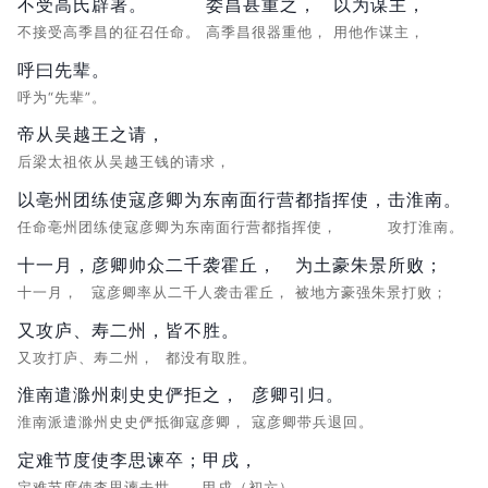
不受高氏辟署。
委昌甚重之，
以为谋主，
不接受高季昌的征召任命。
高季昌很器重他，
用他作谋主，
呼曰先辈。
呼为“先辈”。
帝从吴越王之请，
后梁太祖依从吴越王钱的请求，
以亳州团练使寇彦卿为东南面行营都指挥使，
击淮南。
任命亳州团练使寇彦卿为东南面行营都指挥使，
攻打淮南。
十一月，
彦卿帅众二千袭霍丘，
为土豪朱景所败；
十一月，
寇彦卿率从二千人袭击霍丘，
被地方豪强朱景打败；
又攻庐、寿二州，
皆不胜。
又攻打庐、寿二州，
都没有取胜。
淮南遣滁州刺史史俨拒之，
彦卿引归。
淮南派遣滁州史史俨抵御寇彦卿，
寇彦卿带兵退回。
定难节度使李思谏卒；
甲戌，
定难节度使李思谏去世，
甲戌（初六），