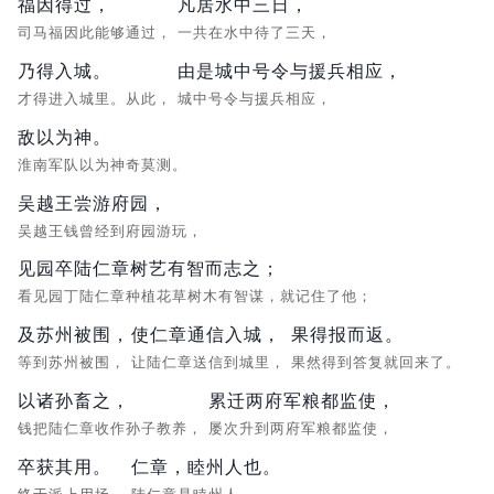
福因得过，
凡居水中三日，
司马福因此能够通过，
一共在水中待了三天，
乃得入城。
由是城中号令与援兵相应，
才得进入城里。从此，
城中号令与援兵相应，
敌以为神。
淮南军队以为神奇莫测。
吴越王尝游府园，
吴越王钱曾经到府园游玩，
见园卒陆仁章树艺有智而志之；
看见园丁陆仁章种植花草树木有智谋，就记住了他；
及苏州被围，
使仁章通信入城，
果得报而返。
等到苏州被围，
让陆仁章送信到城里，
果然得到答复就回来了。
以诸孙畜之，
累迁两府军粮都监使，
钱把陆仁章收作孙子教养，
屡次升到两府军粮都监使，
卒获其用。
仁章，睦州人也。