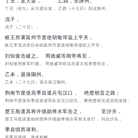
丁丑，发大梁，
乙酉，至陕州。
丁丑（初九）从大梁出发，
乙酉（十七日）到达陕州。
戊子，
戊子（二十日），
岐王所署延州节度使胡敬璋寇上平关，
岐王李茂贞所任命的延州节度使胡敬璋侵犯上平关，
刘知俊击破之。
周德威等闻帝将至，
刘知俊把岐军打败。
周德威等听说后梁太祖将要到达，
乙未，退保隰州。
乙未（二十七日）退兵保卫隰州。
荆南节度使高季昌遣兵屯汉口，
绝楚朝贡之路；
荆南节度使高季昌派遣军队在汉口驻扎，
断绝楚朝见进贡的道路；
楚王殷遣其将许德勋将水军击之，
至沙关，
楚王马殷派遣他的部将许德勋率领水军前去攻打，
到达沙头，
季昌惧而请和。
高季昌畏惧，请求和解。