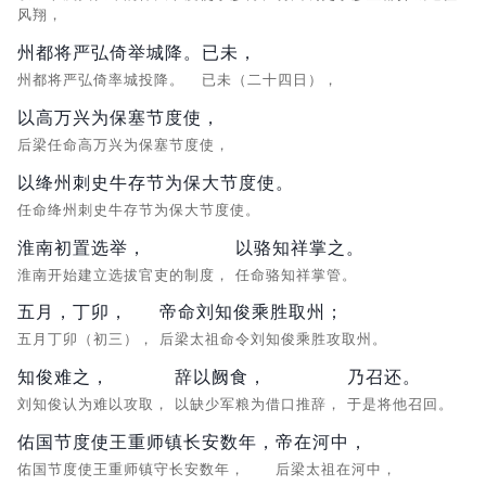
风翔，
州都将严弘倚举城降。
已未，
州都将严弘倚率城投降。
已未（二十四日），
以高万兴为保塞节度使，
后梁任命高万兴为保塞节度使，
以绛州刺史牛存节为保大节度使。
任命绛州刺史牛存节为保大节度使。
淮南初置选举，
以骆知祥掌之。
淮南开始建立选拔官吏的制度，
任命骆知祥掌管。
五月，丁卯，
帝命刘知俊乘胜取州；
五月丁卯（初三），
后梁太祖命令刘知俊乘胜攻取州。
知俊难之，
辞以阙食，
乃召还。
刘知俊认为难以攻取，
以缺少军粮为借口推辞，
于是将他召回。
佑国节度使王重师镇长安数年，
帝在河中，
佑国节度使王重师镇守长安数年，
后梁太祖在河中，