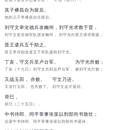
其子彝昌自为留后。
他的儿子李彝昌自任留后。
刘守文举沧德兵攻幽州，
刘守光求救于晋，
刘守文发沧德军队进攻幽州，
刘守光向晋王请求救援，
晋王遣兵五千助之。
晋王李存勖派遣五千军队援助刘守光。
丁亥，守文兵至卢台军。
为守光所败；
丁亥（十九日）刘守文兵到达芦台军，
被刘守光打败；
又战玉田，
亦败。
守文乃还。
又攻打玉田，
也失败了。
刘守文这才退回。
癸巳，
癸巳（二十五日），
中书侍郎、同平章事张策以刑部尚书致壮；
后梁中书侍郎、同平章事张策以刑部尚书退休，