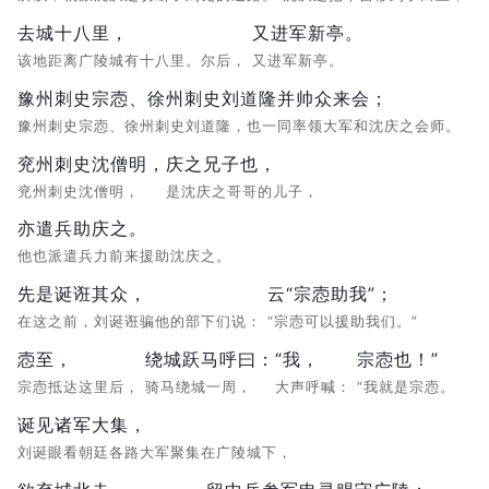
去城十八里，
又进军新亭。
该地距离广陵城有十八里。尔后，
又进军新亭。
豫州刺史宗悫、徐州刺史刘道隆并帅众来会；
豫州刺史宗悫、徐州刺史刘道隆，也一同率领大军和沈庆之会师。
兖州刺史沈僧明，
庆之兄子也，
兖州刺史沈僧明，
是沈庆之哥哥的儿子，
亦遣兵助庆之。
他也派遣兵力前来援助沈庆之。
先是诞诳其众，
云“宗悫助我”；
在这之前，刘诞诳骗他的部下们说：
“宗悫可以援助我们。”
悫至，
绕城跃马呼曰：
“我，
宗悫也！”
宗悫抵达这里后，
骑马绕城一周，
大声呼喊：
“我就是宗悫。
诞见诸军大集，
刘诞眼看朝廷各路大军聚集在广陵城下，