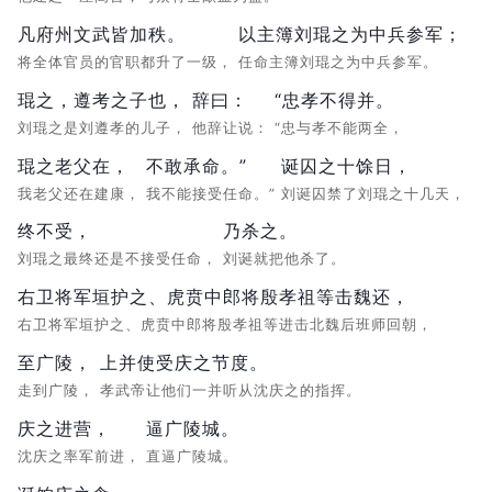
凡府州文武皆加秩。
以主簿刘琨之为中兵参军；
将全体官员的官职都升了一级，
任命主簿刘琨之为中兵参军。
琨之，遵考之子也，
辞曰：
“忠孝不得并。
刘琨之是刘遵孝的儿子，
他辞让说：
“忠与孝不能两全，
琨之老父在，
不敢承命。”
诞囚之十馀日，
我老父还在建康，
我不能接受任命。”
刘诞囚禁了刘琨之十几天，
终不受，
乃杀之。
刘琨之最终还是不接受任命，
刘诞就把他杀了。
右卫将军垣护之、虎贲中郎将殷孝祖等击魏还，
右卫将军垣护之、虎贲中郎将殷孝祖等进击北魏后班师回朝，
至广陵，
上并使受庆之节度。
走到广陵，
孝武帝让他们一并听从沈庆之的指挥。
庆之进营，
逼广陵城。
沈庆之率军前进，
直逼广陵城。