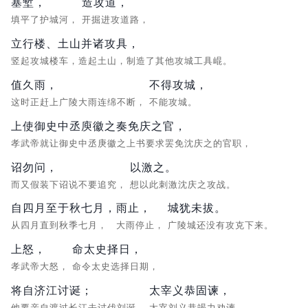
塞堑，
造攻道，
填平了护城河，
开掘进攻道路，
立行楼、土山并诸攻具，
竖起攻城楼车，造起土山，制造了其他攻城工具崐。
值久雨，
不得攻城，
这时正赶上广陵大雨连绵不断，
不能攻城。
上使御史中丞庾徽之奏免庆之官，
孝武帝就让御史中丞庚徽之上书要求罢免沈庆之的官职，
诏勿问，
以激之。
而又假装下诏说不要追究，
想以此刺激沈庆之攻战。
自四月至于秋七月，
雨止，
城犹未拔。
从四月直到秋季七月，
大雨停止，
广陵城还没有攻克下来。
上怒，
命太史择日，
孝武帝大怒，
命令太史选择日期，
将自济江讨诞；
太宰义恭固谏，
他要亲自渡过长江去讨伐刘诞。
太宰刘义恭竭力劝谏，