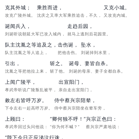
克其外城；
乘胜而进，
又克小城。
攻克广陵外城。
沈庆之又率大军乘胜追击，不久，
又攻克内城。
诞闻兵入，
走趋后园，
刘诞听说朝延大军已攻入城内，
就马上逃到后花园里。
队主沈胤之等追及之，
击伤诞，
坠水，
队主沈胤之等人追上，
把他击伤。
刘诞掉到水里，
引出，
斩之。
诞母、妻皆自杀。
沈胤之等把他拉上来，
斩了他。
刘诞的母亲、妻子全都自杀。
上闻广陵平，
出宣阳门，
孝武帝听说广陵叛乱被平，
亲自走出宣阳门，
敕左右皆呼万岁。
侍中蔡兴宗陪辇，
下令左右一起高呼万岁。
侍中蔡兴宗陪坐在辇车旁，
上顾曰：
“卿何独不呼！”
兴宗正色曰：
孝武帝回过头问他说：
“你为何不喊？”
蔡兴宗严肃地说：
“陛下今日正应涕泣行诛，