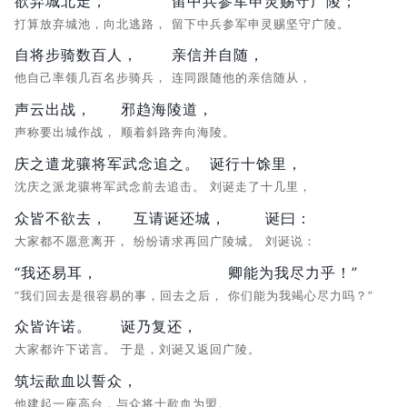
欲弃城北走，
留中兵参军申灵赐守广陵；
打算放弃城池，向北逃路，
留下中兵参军申灵赐坚守广陵。
自将步骑数百人，
亲信并自随，
他自己率领几百名步骑兵，
连同跟随他的亲信随从，
声云出战，
邪趋海陵道，
声称要出城作战，
顺着斜路奔向海陵。
庆之遣龙骧将军武念追之。
诞行十馀里，
沈庆之派龙骧将军武念前去追击。
刘诞走了十几里，
众皆不欲去，
互请诞还城，
诞曰：
大家都不愿意离开，
纷纷请求再回广陵城。
刘诞说：
“我还易耳，
卿能为我尽力乎！”
“我们回去是很容易的事，回去之后，
你们能为我竭心尽力吗？”
众皆许诺。
诞乃复还，
大家都许下诺言。
于是，刘诞又返回广陵。
筑坛歃血以誓众，
他建起一座高台，与众将士歃血为盟。