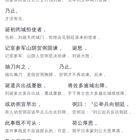
乃止。
才没有去。
诞初闭城拒使者，
当初，刘诞关闭城门，拒绝会见朝廷派来的使者，
记室参军山阴贺弼固谏，
诞怒，
记室参军、山阴人贺弼坚决劝谏，
刘诞大怒，
抽刀向之，
乃止。
抽出佩刀，直指贺弼胸膛，
贺弼才不再劝谏。后来，
诞遣兵出战屡败，
将佐多逾城出降。
刘诞多次派兵出战，屡战屡败，
手下将士也大多越出城墙投降。
或劝弼宜早出，
弼曰：
“公举兵向朝廷，
有人劝贺弼应该早点儿出去归降，
贺弼说：
“刘公起兵反抗朝廷，
此事既不可从；
荷公厚恩，
这件事我是不应该跟从的；可是，
我平日承蒙刘公大恩厚遇，