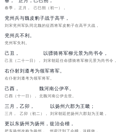
春，
正月，
己巳朔，
春季，
正月，
己巳朔（初一），
兖州兵与魏皮豹子战于高平，
刘宋兖州军队同北魏的征西将军皮豹子在高平大战，
兖州兵不利。
兖州军失利。
己丑，
以骠骑将军柳元景为尚书令，
己丑（二十一日），
刘宋朝廷任命骠骑将军柳元景为尚书令，
右仆射刘遵考为领军将军。
右仆射刘遵考为领军将军。
己酉，
魏河南公伊卒。
己酉（十一日），
北魏河南公伊去世。
三月，
乙卯，
以扬州六郡为王畿；
三月，
乙卯（初二），
刘宋朝廷把扬州六郡划为王畿，
更以东扬州为扬州，
徙治会稽，
把东扬州改称为扬州，
州府迁到了会稽，这样做，