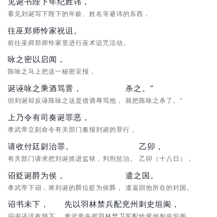
见诞书陛下年纪姓讳，
看见刘诞写下陛下的年龄、姓名等避讳的东西，
往巫郑师怜家祝诅。
前往巫师郑师怜家里进行巫术诅咒活动。
咏之密以启闻，
陈咏之马上把这一秘密呈报，
诞诬咏之乘酒骂詈，
杀之。”
但刘诞却反诬陈咏之这是借酒辱骂他，
就把陈咏之杀了。”
上乃令有司奏诞罪恶，
孝武帝立刻命令有关部门奏报刘诞的罪行，
请收付廷尉治罪。
乙卯，
有关部门请求把刘诞抓进监狱，判刑惩治。
乙卯（十八日），
诏贬诞爵为侯，
遣之国。
孝武帝下诏，将刘诞的爵位贬为侯爵，
遣返回他所在的封国。
诏书未下，
先以羽林禁兵配兖州刺史垣阆，
诏书还没有颁下，
孝武帝先把羽林禁卫军配给兖州刺史垣阆，