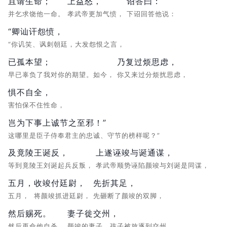
且请生命；
上益怒，
诏答曰：
并乞求饶他一命。
孝武帝更加气愤，
下诏回答他说：
“卿讪讦怨愤，
“你讥笑、讽刺朝廷，大发怨恨之言，
已孤本望；
乃复过烦思虑，
早已辜负了我对你的期望。如今，
你又来过分烦扰思虑，
惧不自全，
害怕保不住性命，
岂为下事上诚节之至邪！”
这哪里是臣子侍奉君主的忠诚、守节的榜样呢？”
及竟陵王诞反，
上遂诬竣与诞通谋，
等到竟陵王刘诞起兵反叛，
孝武帝顺势诬陷颜竣与刘诞是同谋，
五月，
收竣付廷尉，
先折其足，
五月，
将颜竣抓进廷尉，
先砸断了颜竣的双脚，
然后赐死。
妻子徙交州，
然后再命他自杀。
颜竣的妻子、孩子被放逐到交州，