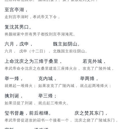
至宫亭湖，
走到宫亭湖时，孝武帝又下令，
复沈其男口。
将颜竣家中所有男子都投到宫亭湖淹死。
六月，
戊申，
魏主如阴山。
六月，
戊申（十二日），
北魏国主前往阴山。
上命沈庆之为三烽于桑里，
若克外城，
孝武帝命令沈庆之在桑里建造三座烽火台，
攻克了广陵外城，
举一烽，
克内城，
举两烽，
就燃起一堆烽火；
如果攻克了广陵内城，
就点起两堆烽火；
擒刘诞，
举三烽；
如果活捉了刘诞，
就点起三堆烽火。
玺书督趣，前后相继。
庆之焚其东门，
孝武帝督促进攻的诏书一个接着一个，
沈庆之烧了广陵城东门，