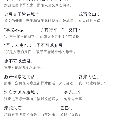
刘诞任命中军长史、濮阳人范义为左司马。
义母妻子皆在城内，
或谓义曰：
范义的母亲、妻子和孩子此时都在广陵城里，
有人对范义说：
“事必不振，
子其行乎！”
义曰：
“此事一定不能成功，
你怎么不走啊？”
范义说：
“吾，人吏也；
子不可以弃母，
“我是人家的属官。
孩子不能抛弃他的母亲，
吏不可以叛君。
官吏不能背叛他的君主。
必若何康之而活，
吾弗为也。”
如果一定要像何康之那样才能活下来，那么，
我不能这样做。”
沈庆之帅众攻城，
身先士卒，
沈庆之率领士卒向广陵城发起猛攻，
他身先士卒，
亲犯矢石，
乙巳，
亲自冒着飞箭和石头，向前冲杀。
乙巳（疑误），