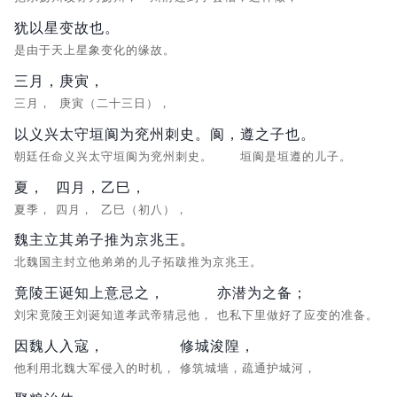
犹以星变故也。
是由于天上星象变化的缘故。
三月，
庚寅，
三月，
庚寅（二十三日），
以义兴太守垣阆为兖州刺史。阆，
遵之子也。
朝廷任命义兴太守垣阆为兖州刺史。
垣阆是垣遵的儿子。
夏，
四月，
乙巳，
夏季，
四月，
乙巳（初八），
魏主立其弟子推为京兆王。
北魏国主封立他弟弟的儿子拓跋推为京兆王。
竟陵王诞知上意忌之，
亦潜为之备；
刘宋竟陵王刘诞知道孝武帝猜忌他，
也私下里做好了应变的准备。
因魏人入寇，
修城浚隍，
他利用北魏大军侵入的时机，
修筑城墙，疏通护城河，