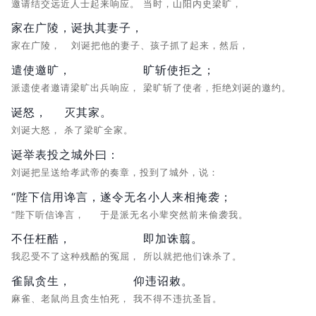
邀请结交远近人士起来响应。
当时，山阳内史梁旷，
家在广陵，
诞执其妻子，
家在广陵，
刘诞把他的妻子、孩子抓了起来，然后，
遣使邀旷，
旷斩使拒之；
派遗使者邀请梁旷出兵响应，
梁旷斩了使者，拒绝刘诞的邀约。
诞怒，
灭其家。
刘诞大怒，
杀了梁旷全家。
诞举表投之城外曰：
刘诞把呈送给孝武帝的奏章，投到了城外，说：
“陛下信用谗言，
遂令无名小人来相掩袭；
“陛下听信谗言，
于是派无名小辈突然前来偷袭我。
不任枉酷，
即加诛翦。
我忍受不了这种残酷的冤屈，
所以就把他们诛杀了。
雀鼠贪生，
仰违诏敕。
麻雀、老鼠尚且贪生怕死，
我不得不违抗圣旨。