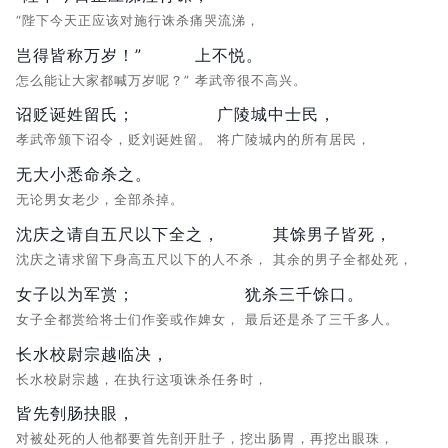
“陛下今天正应该对施行诛杀痛哭流涕，
岂得皆称万岁！”
上不悦。
怎么能让大家都喊万岁呢？”
孝武帝很不高兴。
诏贬诞姓留氏；
广陵城中士民，
孝武帝颁下诏令，贬刘诞姓留。
将广陵城内的所有居民，
无大小悉命杀之。
无论男女老少，全部杀掉。
沈庆之请自五尺以下全之，
其馀男子皆死，
沈庆之请求留下身高五尺以下的人不杀，
其余的男子全都处死，
女子以为军赏；
犹杀三千馀口。
女子全都赏给将士们作妾或作婢女，
最后还是杀了三千多人。
长水校尉宗越临决，
长水校尉宗越，在执行这项诛杀任务时，
皆先刳肠抉眼，
对被处死的人他都要首先剖开肚子，挖出肠胃，再挖出眼珠，