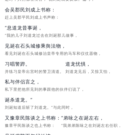
会吴郡民刘成上书称：
赶上吴郡平民刘成上书声称：
“息道龙昔事诞，
“我的儿子刘道龙过去在刘诞那儿做事，
见诞在石头城修乘舆法物，
看见刘诞在石头城修治皇帝专用的马车和仪仗器物，
习唱警跸。
道龙忧惧，
并练习皇帝出宫时的警卫清道。
刘道龙见后，又惊又怕，
私与伴侣言之，
私下里把他所见到的事跟他的伙伴们说了，
诞杀道龙。”
刘诞知道后斩了刘道龙。”与此同时，
又豫章民陈谈之上书称：
“弟咏之在诞左右，
豫章平民陈谈之也上书称：
“我弟弟陈咏之在刘诞左右任职，