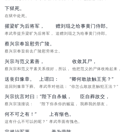
下狱死。
在狱中处死。
擢梁旷为后将军，
赠刘琨之给事黄门侍郎。
孝武帝提升梁旷为后将军，
追赠刘琨之为给事黄门侍郎。
蔡兴宗奉旨慰劳广陵。
蔡兴宗奉旨前去广陵慰劳将士。
兴宗与范义素善，
收敛其尸，
蔡兴宗和范义平素关系很好，所以，
他把范义的尸体收殓起来，
送丧归豫章。
上谓曰：
“卿何敢故触王宪？”
送回到豫章下葬。
孝武帝对他说：
“你怎么敢故意触犯王法？”
兴宗抗言对曰：
“陛下自杀贼，
臣自葬故交，
蔡兴宗顶撞说：
“陛下你杀你的贼寇，
我葬我的朋友，
何不可之有！”
上有惭色。
这有什么不可以的呢？”
孝武帝面有愧色。
宗越治军严，
善为营陈。