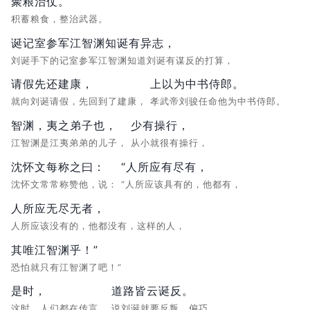
聚粮治仗。
积蓄粮食，整治武器。
诞记室参军江智渊知诞有异志，
刘诞手下的记室参军江智渊知道刘诞有谋反的打算，
请假先还建康，
上以为中书侍郎。
就向刘诞请假，先回到了建康，
孝武帝刘骏任命他为中书侍郎。
智渊，夷之弟子也，
少有操行，
江智渊是江夷弟弟的儿子，
从小就很有操行，
沈怀文每称之曰：
“人所应有尽有，
沈怀文常常称赞他，说：
“人所应该具有的，他都有，
人所应无尽无者，
人所应该没有的，他都没有，这样的人，
其唯江智渊乎！”
恐怕就只有江智渊了吧！”
是时，
道路皆云诞反。
这时，人们都在传言，
说刘诞就要反叛。偏巧，