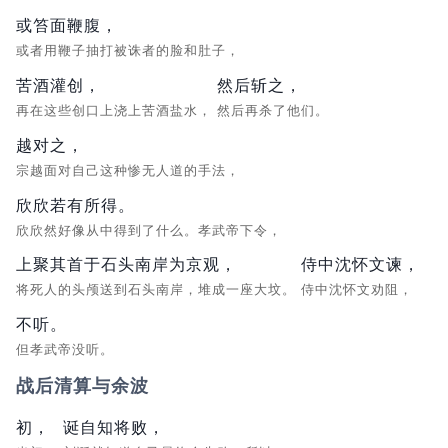
或笞面鞭腹，
或者用鞭子抽打被诛者的脸和肚子，
苦酒灌创，
然后斩之，
再在这些创口上浇上苦酒盐水，
然后再杀了他们。
越对之，
宗越面对自己这种惨无人道的手法，
欣欣若有所得。
欣欣然好像从中得到了什么。孝武帝下令，
上聚其首于石头南岸为京观，
侍中沈怀文谏，
将死人的头颅送到石头南岸，堆成一座大坟。
侍中沈怀文劝阻，
不听。
但孝武帝没听。
战后清算与余波
初，
诞自知将败，