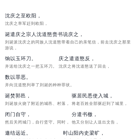
沈庆之至欧阳，
沈庆之率军赶到欧阳，
诞遣庆之宗人沈道愍赍书说庆之，
刘诞派沈庆之的同族人沈道愍带着自己的亲笔信，前去沈庆之那里
游说，
饷以玉环刀。
庆之遣道愍反，
并送给沈庆之一把玉环刀。
沈庆之将沈道愍送了回去，
数以罪恶。
并向沈道愍列举了刘诞的种种罪状。
诞焚郭邑，
驱居民悉使入城，
刘诞放火烧了附近的城邑、村落，
将老百姓全部驱赶到了城里，
闭门自守，
分遣书檄，
然后关闭城门，自行坚守。同时，
他又分别让人送出文告，
邀结远近。
时山阳内史梁旷，