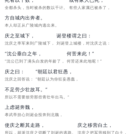
全都杀头，当时被杀的数以千计。
有些人家属已被杀了，
方自城内出奔者。
本人却正从广陵城内逃出来。
庆之至城下，
诞登楼谓之曰：
沈庆之率军来到广陵城下，
刘诞登上城楼，对沈庆之说：
“沈公垂白之年，
何苦来此！”
“沈公已到了满头白发的年龄了，
何苦还来此地呢！”
庆之曰：
“朝廷以君狂愚，
沈庆之回答说：
“朝廷认为你狂妄愚蠢，
不足劳少壮故耳。”
所以不需要烦劳那些青壮年出马。”
上虑诞奔魏，
孝武帝担心刘诞会投奔到北魏，
使庆之断其走路，
庆之移营白土，
所以，就派沈庆之切断了刘诞的逃路。
沈庆之把军营移到了白土，