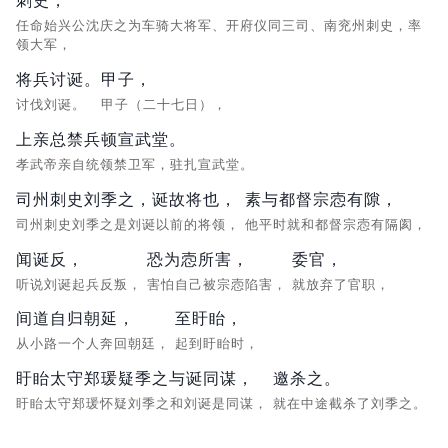
刺史，
任命始兴公沈庆之为车骑大将军、开府仪同三司、南兖州刺史，率
领大军，
将兵讨诞。
甲子，
讨伐刘诞。
甲子（二十七日），
上亲总禁兵顿宣武堂。
孝武帝亲自统领禁卫军，驻扎宣武堂。
司州刺史刘季之，诞故将也，
素与都督宗悫有隙，
司州刺史刘季之是刘诞以前的将领，
他平时就和都督宗悫有隔阂，
闻诞反，
恐为悫所害，
委官，
听说刘诞起兵反叛，
害怕自己被宗悫陷害，
就放弃了官职，
间道自归朝延，
至盱眙，
从小路一个人奔回朝廷，
起到盱眙时，
盱眙太守郑瑗疑季之与诞同谋，
邀杀之。
盱眙太守郑瑗怀疑刘季之和刘诞是同谋，
就在中途截杀了刘季之。