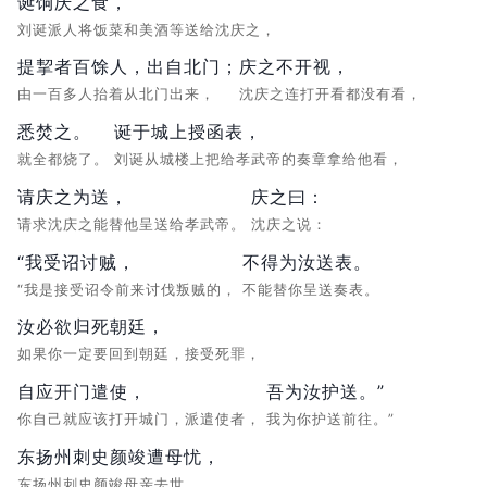
诞饷庆之食，
刘诞派人将饭菜和美酒等送给沈庆之，
提挈者百馀人，出自北门；
庆之不开视，
由一百多人抬着从北门出来，
沈庆之连打开看都没有看，
悉焚之。
诞于城上授函表，
就全都烧了。
刘诞从城楼上把给孝武帝的奏章拿给他看，
请庆之为送，
庆之曰：
请求沈庆之能替他呈送给孝武帝。
沈庆之说：
“我受诏讨贼，
不得为汝送表。
“我是接受诏令前来讨伐叛贼的，
不能替你呈送奏表。
汝必欲归死朝廷，
如果你一定要回到朝廷，接受死罪，
自应开门遣使，
吾为汝护送。”
你自己就应该打开城门，派遣使者，
我为你护送前往。”
东扬州刺史颜竣遭母忧，
东扬州刺史颜竣母亲去世，