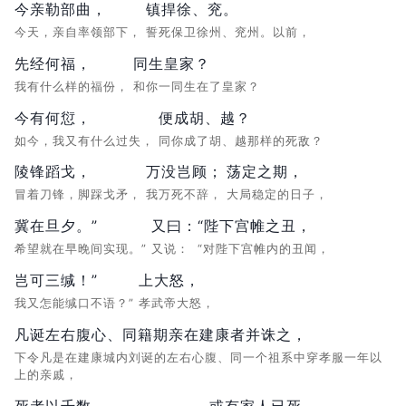
今亲勒部曲，
镇捍徐、兖。
今天，亲自率领部下，
誓死保卫徐州、兖州。以前，
先经何福，
同生皇家？
我有什么样的福份，
和你一同生在了皇家？
今有何愆，
便成胡、越？
如今，我又有什么过失，
同你成了胡、越那样的死敌？
陵锋蹈戈，
万没岂顾；
荡定之期，
冒着刀锋，脚踩戈矛，
我万死不辞，
大局稳定的日子，
冀在旦夕。”
又曰：
“陛下宫帷之丑，
希望就在早晚间实现。”
又说：
“对陛下宫帷内的丑闻，
岂可三缄！”
上大怒，
我又怎能缄口不语？”
孝武帝大怒，
凡诞左右腹心、同籍期亲在建康者并诛之，
下令凡是在建康城内刘诞的左右心腹、同一个祖系中穿孝服一年以
上的亲戚，
死者以千数，
或有家人已死，