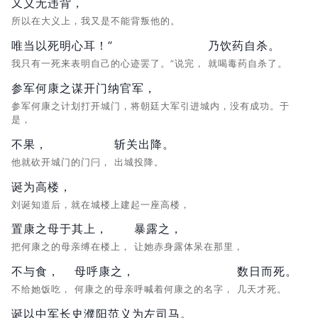
又义无违背，
所以在大义上，我又是不能背叛他的。
唯当以死明心耳！”
乃饮药自杀。
我只有一死来表明自己的心迹罢了。”说完，
就喝毒药自杀了。
参军何康之谋开门纳官军，
参军何康之计划打开城门，将朝廷大军引进城内，没有成功。于
是，
不果，
斩关出降。
他就砍开城门的门闩，
出城投降。
诞为高楼，
刘诞知道后，就在城楼上建起一座高楼，
置康之母于其上，
暴露之，
把何康之的母亲缚在楼上，
让她赤身露体呆在那里，
不与食，
母呼康之，
数日而死。
不给她饭吃，
何康之的母亲呼喊着何康之的名字，
几天才死。
诞以中军长史濮阳范义为左司马。