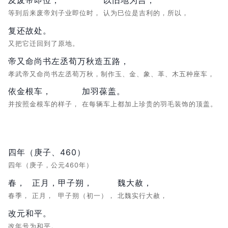
等到后来废帝刘子业即位时，
认为巳位是吉利的，所以，
复还故处。
又把它迁回到了原地。
帝又命尚书左丞荀万秋造五路，
孝武帝又命尚书左丞荀万秋，制作玉、金、象、革、木五种座车，
依金根车，
加羽葆盖。
并按照金根车的样子，
在每辆车上都加上珍贵的羽毛装饰的顶盖。
四年（庚子、460）
四年（庚子，公元460年）
春，
正月，
甲子朔，
魏大赦，
春季，
正月，
甲子朔（初一），
北魏实行大赦，
改元和平。
改年号为和平。