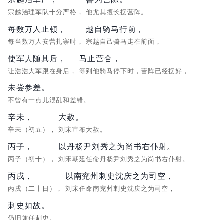
宗越治理军队十分严格，
他尤其擅长摆营阵。
每数万人止顿，
越自骑马行前，
每当数万人安营扎寨时，
宗越自己骑马走在前面，
使军人随其后，
马止营合，
让浩浩大军跟在身后，
等到他骑马停下时，营阵已经摆好，
未尝参差。
不曾有一点儿混乱和差错。
辛未，
大赦。
辛未（初五），
刘宋宣布大赦。
丙子，
以丹杨尹刘秀之为尚书右仆射。
丙子（初十），
刘宋朝廷任命丹杨尹刘秀之为尚书右仆射。
丙戌，
以南兖州刺史沈庆之为司空，
丙戌（二十日），
刘宋任命南兖州刺史沈庆之为司空，
刺史如故。
仍旧兼任刺史。