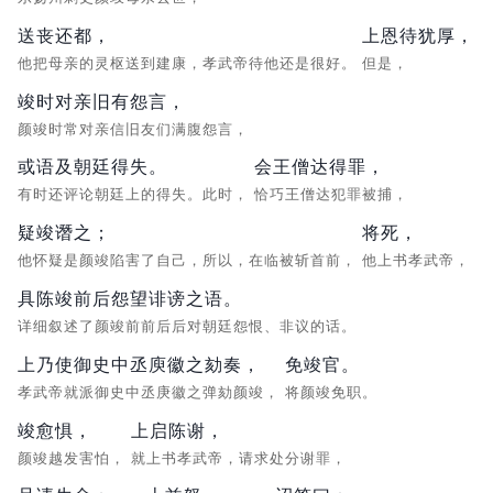
送丧还都，
上恩待犹厚，
他把母亲的灵枢送到建康，孝武帝待他还是很好。
但是，
竣时对亲旧有怨言，
颜竣时常对亲信旧友们满腹怨言，
或语及朝廷得失。
会王僧达得罪，
有时还评论朝廷上的得失。此时，
恰巧王僧达犯罪被捕，
疑竣谮之；
将死，
他怀疑是颜竣陷害了自己，所以，在临被斩首前，
他上书孝武帝，
具陈竣前后怨望诽谤之语。
详细叙述了颜竣前前后后对朝廷怨恨、非议的话。
上乃使御史中丞庾徽之劾奏，
免竣官。
孝武帝就派御史中丞庚徽之弹劾颜竣，
将颜竣免职。
竣愈惧，
上启陈谢，
颜竣越发害怕，
就上书孝武帝，请求处分谢罪，