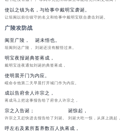
使以之镇为名，与给事中戴明宝袭诞。
让垣阆以前往镇守的名义和给事中戴明宝联合袭击刘诞。
广陵攻防战
阆至广陵，
诞未悟也。
垣阆到达广陵，
刘诞还没有醒悟过来。
明宝夜报诞典签蒋成，
戴明宝连夜通知刘诞的典签蒋成，
使明晨开门为内应。
崐命令他第二天早晨打开城门作为内应。
成以告府舍人许宗之，
蒋成马上把这事报告给了府舍人许宗之，
宗之入告诞；
诞惊起，
许宗之又赶快进去报告给了刘诞。
刘诞大吃一惊，从床上跳起，
呼左右及素所畜养数百人执蒋成，