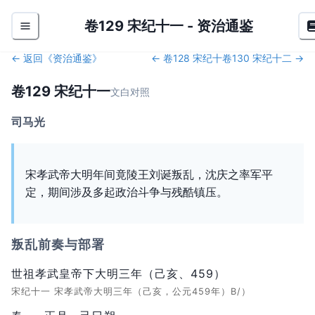
卷129 宋纪十一
-
资治通鉴
← 返回《
资治通鉴
》
←
卷128 宋纪十
卷130 宋纪十二
→
卷129 宋纪十一
文白对照
司马光
宋孝武帝大明年间竟陵王刘诞叛乱，沈庆之率军平
定，期间涉及多起政治斗争与残酷镇压。
叛乱前奏与部署
世祖孝武皇帝下大明三年（己亥、459）
宋纪十一 宋孝武帝大明三年（己亥，公元459年）B/）