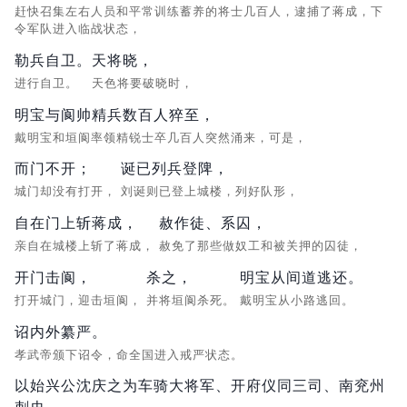
赶快召集左右人员和平常训练蓄养的将士几百人，逮捕了蒋成，下
令军队进入临战状态，
勒兵自卫。
天将晓，
进行自卫。
天色将要破晓时，
明宝与阆帅精兵数百人猝至，
戴明宝和垣阆率领精锐士卒几百人突然涌来，可是，
而门不开；
诞已列兵登陴，
城门却没有打开，
刘诞则已登上城楼，列好队形，
自在门上斩蒋成，
赦作徒、系囚，
亲自在城楼上斩了蒋成，
赦免了那些做奴工和被关押的囚徒，
开门击阆，
杀之，
明宝从间道逃还。
打开城门，迎击垣阆，
并将垣阆杀死。
戴明宝从小路逃回。
诏内外纂严。
孝武帝颁下诏令，命全国进入戒严状态。
以始兴公沈庆之为车骑大将军、开府仪同三司、南兖州