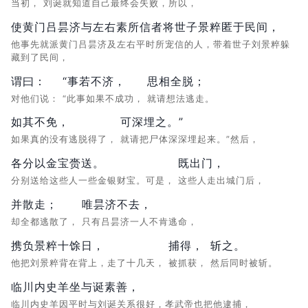
当初，
刘诞就知道自己最终会失败，所以，
使黄门吕昙济与左右素所信者将世子景粹匿于民间，
他事先就派黄门吕昙济及左右平时所宠信的人，带着世子刘景粹躲
藏到了民间，
谓曰：
“事若不济，
思相全脱；
对他们说：
“此事如果不成功，
就请想法逃走。
如其不免，
可深埋之。”
如果真的没有逃脱得了，
就请把尸体深深埋起来。”然后，
各分以金宝赍送。
既出门，
分别送给这些人一些金银财宝。可是，
这些人走出城门后，
并散走；
唯昙济不去，
却全都逃散了，
只有吕昙济一人不肯逃命，
携负景粹十馀日，
捕得，
斩之。
他把刘景粹背在背上，走了十几天，
被抓获，
然后同时被斩。
临川内史羊坐与诞素善，
临川内史羊因平时与刘诞关系很好，孝武帝也把他逮捕，