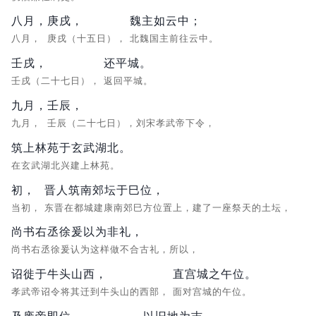
八月，
庚戌，
魏主如云中；
八月，
庚戌（十五日），
北魏国主前往云中。
壬戌，
还平城。
壬戌（二十七日），
返回平城。
九月，
壬辰，
九月，
壬辰（二十七日），刘宋孝武帝下令，
筑上林苑于玄武湖北。
在玄武湖北兴建上林苑。
初，
晋人筑南郊坛于巳位，
当初，
东晋在都城建康南郊巳方位置上，建了一座祭天的土坛，
尚书右丞徐爰以为非礼，
尚书右丞徐爰认为这样做不合古礼，所以，
诏徙于牛头山西，
直宫城之午位。
孝武帝诏令将其迁到牛头山的西部，
面对宫城的午位。
及废帝即位，
以旧地为吉，