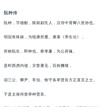
阮种传
阮种，
字德猷，
陈留尉氏人，
汉侍中胥卿八世孙也。
弱冠有殊操，
为嵇康所重。
康著《养生论》，
所称阮生，
即种也。
察孝廉，
为公府掾。
是时西虏内侵，
灾眚屡见，
百姓饑馑，
诏三公、卿尹、常伯、牧守各举贤良方正直言之士。
于是太保何曾举种贤良。