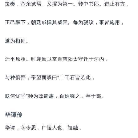
策奏，
帝亲览焉，
又擢为第一。
转中书郎。
进止有方，
正己率下，
朝廷咸惮其威容。
每为驳议，
事皆施用，
遂为楷则。
迁平原相。
时襄邑卫京自南阳太守迁于河内，
与种俱拜，
帝望而叹曰“二千石皆若此，
朕何忧乎”种为政简惠，
百姓称之，
卒于郡。
华谭传
华谭，
字令思，
广陵人也。
祖融，