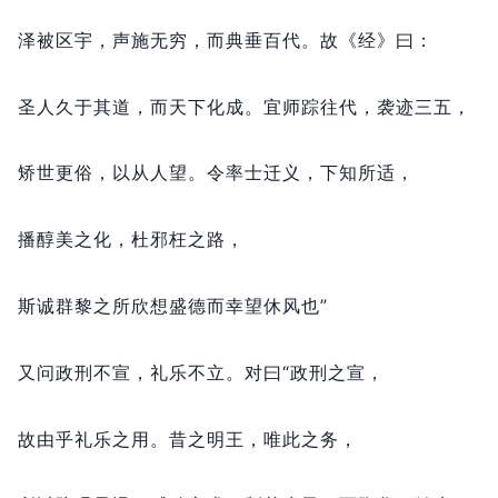
泽被区宇，
声施无穷，
而典垂百代。
故《经》曰：
圣人久于其道，
而天下化成。
宜师踪往代，
袭迹三五，
矫世更俗，
以从人望。
令率士迁义，
下知所适，
播醇美之化，
杜邪枉之路，
斯诚群黎之所欣想盛德而幸望休风也”
又问政刑不宣，
礼乐不立。
对曰“政刑之宣，
故由乎礼乐之用。
昔之明王，
唯此之务，