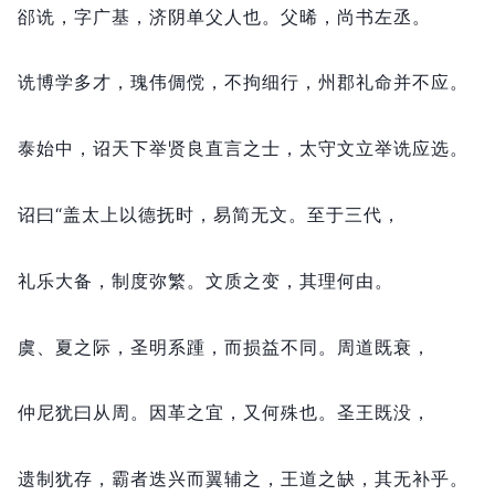
郤诜，
字广基，
济阴单父人也。
父晞，
尚书左丞。
诜博学多才，
瑰伟倜傥，
不拘细行，
州郡礼命并不应。
泰始中，
诏天下举贤良直言之士，
太守文立举诜应选。
诏曰“盖太上以德抚时，
易简无文。
至于三代，
礼乐大备，
制度弥繁。
文质之变，
其理何由。
虞、夏之际，
圣明系踵，
而损益不同。
周道既衰，
仲尼犹曰从周。
因革之宜，
又何殊也。
圣王既没，
遗制犹存，
霸者迭兴而翼辅之，
王道之缺，
其无补乎。