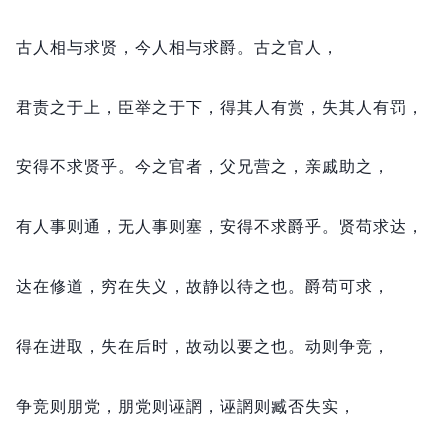
古人相与求贤，
今人相与求爵。
古之官人，
君责之于上，
臣举之于下，
得其人有赏，
失其人有罚，
安得不求贤乎。
今之官者，
父兄营之，
亲戚助之，
有人事则通，
无人事则塞，
安得不求爵乎。
贤苟求达，
达在修道，
穷在失义，
故静以待之也。
爵苟可求，
得在进取，
失在后时，
故动以要之也。
动则争竞，
争竞则朋党，
朋党则诬誷，
诬誷则臧否失实，