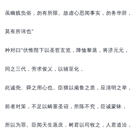
虽幽贱负俗，
勿有所限。
故虚心思闻事实，
勿务华辞，
莫有所讳也”
种对曰“伏惟陛下以圣哲玄览，
降恤黎蒸，
将济元元，
同之三代，
旁求俊乂，
以辅至化，
此诚尧、舜之用心也。
臣猥以顽鲁之质，
应清明之举，
前者对策，
不足以畴塞圣诏，
所陈不究，
臣诚蒙昧，
所以为罪。
臣闻天生蒸庶，
树君以司牧之，
人君道洽，