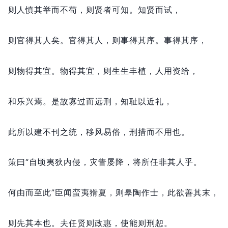
则人慎其举而不苟，
则贤者可知。
知贤而试，
则官得其人矣。
官得其人，
则事得其序。
事得其序，
则物得其宜。
物得其宜，
则生生丰植，
人用资给，
和乐兴焉。
是故寡过而远刑，
知耻以近礼，
此所以建不刊之统，
移风易俗，
刑措而不用也。
策曰“自顷夷狄内侵，
灾眚屡降，
将所任非其人乎。
何由而至此”臣闻蛮夷猾夏，
则皋陶作士，
此欲善其末，
则先其本也。
夫任贤则政惠，
使能则刑恕。