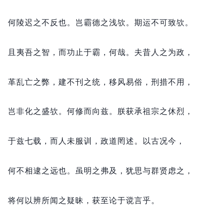
何陵迟之不反也。
岂霸德之浅欤。
期运不可致欤。
且夷吾之智，
而功止于霸，
何哉。
夫昔人之为政，
革乱亡之弊，
建不刊之统，
移风易俗，
刑措不用，
岂非化之盛欤。
何修而向兹。
朕获承祖宗之休烈，
于兹七载，
而人未服训，
政道罔述。
以古况今，
何不相逮之远也。
虽明之弗及，
犹思与群贤虑之，
将何以辨所闻之疑昧，
获至论于谠言乎。