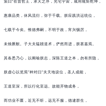
策曰“在昔哲王，
承天之序，
光宅宇宙，
咸用规矩乾坤，
惠康品类，
休风流衍，
弥于千载。
朕应践洪运统位，
七载于今矣。
惟德弗嗣，
不明于政，
宵兴惕厉，
未烛厥猷。
子大夫韫韥道术，
俨然而进，
朕甚嘉焉。
其各悉乃心，
以阐喻朕志，
深陈王道之本，
勿有所隐，
朕虚心以览焉”种对曰“夫天地设位，
圣人成能，
王道至深，
所以行化至远。
故能开物成务，
而功业不匮，
近无不听，
远无不服，
德逮群生，