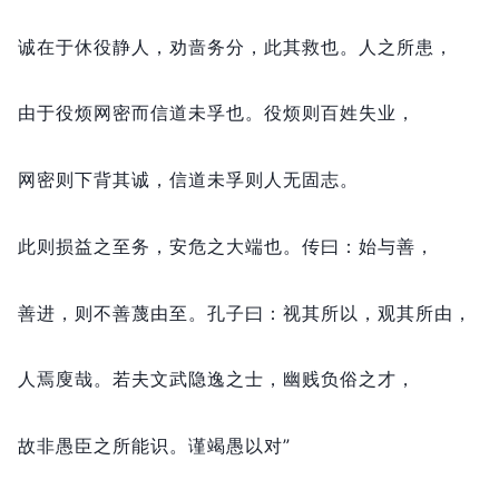
诚在于休役静人，
劝啬务分，
此其救也。
人之所患，
由于役烦网密而信道未孚也。
役烦则百姓失业，
网密则下背其诚，
信道未孚则人无固志。
此则损益之至务，
安危之大端也。
传曰：
始与善，
善进，
则不善蔑由至。
孔子曰：
视其所以，
观其所由，
人焉廋哉。
若夫文武隐逸之士，
幽贱负俗之才，
故非愚臣之所能识。
谨竭愚以对”