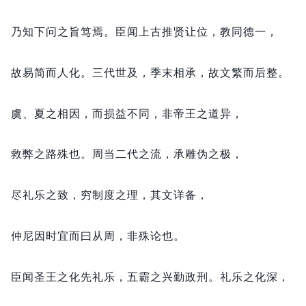
乃知下问之旨笃焉。
臣闻上古推贤让位，
教同德一，
故易简而人化。
三代世及，
季末相承，
故文繁而后整。
虞、夏之相因，
而损益不同，
非帝王之道异，
救弊之路殊也。
周当二代之流，
承雕伪之极，
尽礼乐之致，
穷制度之理，
其文详备，
仲尼因时宜而曰从周，
非殊论也。
臣闻圣王之化先礼乐，
五霸之兴勤政刑。
礼乐之化深，