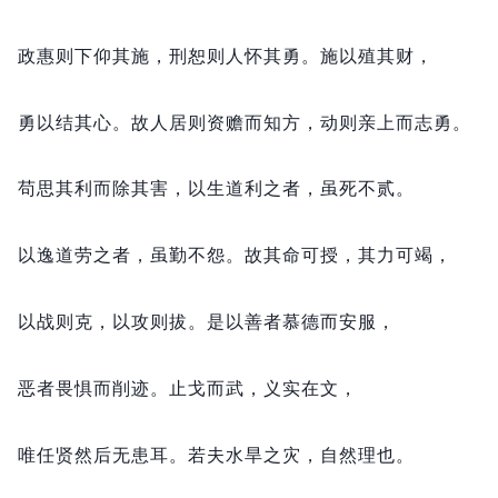
政惠则下仰其施，
刑恕则人怀其勇。
施以殖其财，
勇以结其心。
故人居则资赡而知方，
动则亲上而志勇。
苟思其利而除其害，
以生道利之者，
虽死不贰。
以逸道劳之者，
虽勤不怨。
故其命可授，
其力可竭，
以战则克，
以攻则拔。
是以善者慕德而安服，
恶者畏惧而削迹。
止戈而武，
义实在文，
唯任贤然后无患耳。
若夫水旱之灾，
自然理也。