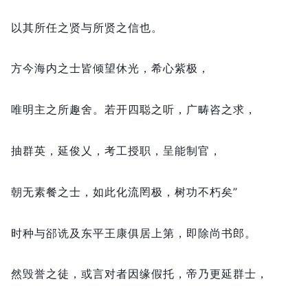
以其所任之贤与所贤之信也。
方今海内之士皆倾望休光，
希心紫极，
唯明主之所趣舍。
若开四聪之听，
广畴咨之求，
抽群英，
延俊乂，
考工授职，
呈能制官，
朝无素餐之士，
如此化流罔极，
树功不朽矣”
时种与郤诜及东平王康俱居上第，
即除尚书郎。
然毁誉之徒，
或言对者因缘假托，
帝乃更延群士，