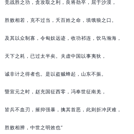
竞战胜之功，
贪攻取之利，
良将劲卒，
屈于沙漠，
胜败相若，
克不过当，
夭百姓之命，
填饿狼之口。
及其以众制寡，
令匈奴远迹，
收功祁连，
饮马瀚海，
天下之耗，
已过太半矣。
夫虚中国以事夷狄，
诚非计之得者也。
是以盗贼蜂起，
山东不振。
暨宣元之时，
赵充国征西零，
冯奉世征南羌，
皆兵不血刃，
摧抑强暴，
擒其首恶，
此则折冲厌难，
胜败相辨，
中世之明效也”