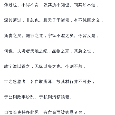
薄过也。
不得不责，
强其所不知也。
罚其所不适，
深其薄过，
非恕也。
且天子于诸侯，
有不纯臣之义，
斯责之矣。
施行之道，
宁纵不滥之矣。
今皆反是，
何也。
夫贤者天地之纪，
品物之宗，
其急之也，
故宁滥以得之，
无纵以失之也。
今则不然，
世之悠悠者，
各自取辨耳。
故其材行并不可必，
于公则政事纷乱。
于私则污秽狼籍。
自顷长吏特多此累，
有亡命而被购悬者矣，