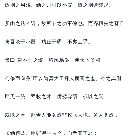
政刑之用浅。
勤之则可以小安，
堕之则遂陵迟。
所由之路本近，
故所补之功不侔也。
而齐桓失之葵丘，
夷吾沦于小器，
功止于霸，
不亦宜乎。
策曰“建不刊之统，
移风易俗，
使天下洽和，
何修而向兹”臣以为莫大于择人而官之也。
今之典刑，
匪无一统，
宰牧之才，
优劣异绩，
或以之兴，
或以之替，
此盖人能弘政非政弘人也。
舍人务政，
虽勤何益。
臣窃观乎古今，
而考其美恶：