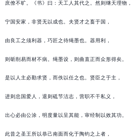
庶僚不旷。
《书》曰：
天工人其代之。
然则继天理物，
宁国安家，
非贤无以成也。
夫贤才之畜于国，
由良工之须利器，
巧匠之待绳墨也。
器用利，
则斫削易而材不病。
绳墨设，
则曲直正而众形得矣。
是以人主必勤求贤，
而佚以任之也。
贤臣之于主，
进则忠国爱人，
退则砥节洁志，
营职不干私义，
出心必由公涂，
明度量以呈其能，
审经制以效其功。
此昔之圣王所以恭己南面而化于陶钧之上者，