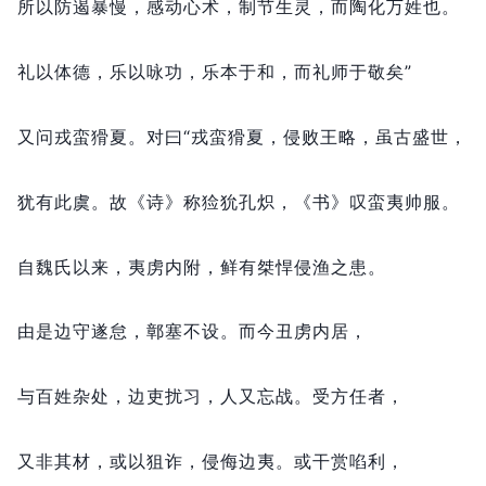
所以防遏暴慢，
感动心术，
制节生灵，
而陶化万姓也。
礼以体德，
乐以咏功，
乐本于和，
而礼师于敬矣”
又问戎蛮猾夏。
对曰“戎蛮猾夏，
侵败王略，
虽古盛世，
犹有此虞。
故《诗》称猃狁孔炽，
《书》叹蛮夷帅服。
自魏氏以来，
夷虏内附，
鲜有桀悍侵渔之患。
由是边守遂怠，
鄣塞不设。
而今丑虏内居，
与百姓杂处，
边吏扰习，
人又忘战。
受方任者，
又非其材，
或以狙诈，
侵侮边夷。
或干赏啗利，