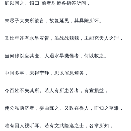
庭以问之。
诏曰“前者对策各指答所问，
未尽子大夫所欲言，
故复延见，
其具陈所怀。
又比年连有水旱灾眚，
虽战战兢兢，
未能究天人之理，
当何修以应其变。
人遇水旱饑馑者，
何以救之。
中间多事，
未得宁静，
思以省息烦务，
令百姓不失其所。
若人有所患苦者，
有宜损益，
使公私两济者，
委曲陈之。
又政在得人，
而知之至难，
唯有因人视听耳。
若有文武隐逸之士，
各举所知，