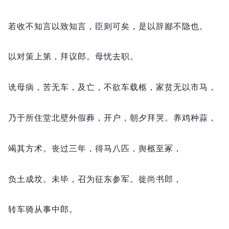
若收不知言以致知言，
臣则可矣，
是以辞鄙不隐也。
以对策上第，
拜议郎。
母忧去职。
诜母病，
苦无车，
及亡，
不欲车载柩，
家贫无以市马，
乃于所住堂北壁外假葬，
开户，
朝夕拜哭。
养鸡种蒜，
竭其方术。
丧过三年，
得马八匹，
舆柩至冢，
负土成坟。
未毕，
召为征东参军。
徙尚书郎，
转车骑从事中郎。