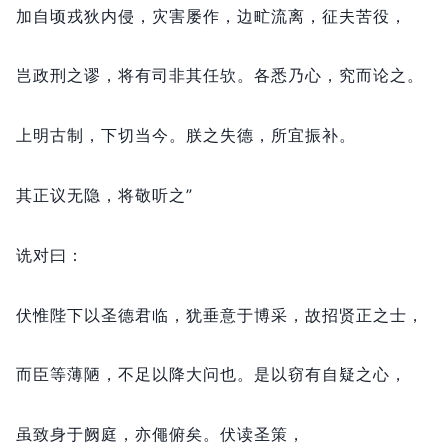
加自顷戎狄内侵，
灾害屡作，
边甿流离，
征夫苦役，
岂政刑之谬，
将有司非其任欤。
各悉乃心，
究而论之。
上明古制，
下切当今。
朕之失德，
所宜振补。
其正议无隐，
将敬听之”
诜对曰：
伏惟陛下以圣德君临，
犹垂意于博采，
故招贤正之士，
而臣等薄陋，
不足以降大问也。
是以窃有自疑之心，
虽致身于阙庭，
亦僶俯矣。
伏读圣策，