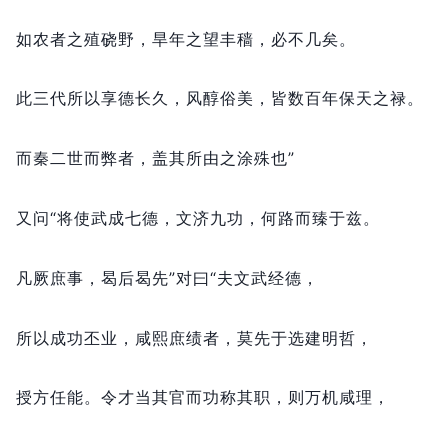
如农者之殖硗野，
旱年之望丰穑，
必不几矣。
此三代所以享德长久，
风醇俗美，
皆数百年保天之禄。
而秦二世而弊者，
盖其所由之涂殊也”
又问“将使武成七德，
文济九功，
何路而臻于兹。
凡厥庶事，
曷后曷先”对曰“夫文武经德，
所以成功丕业，
咸熙庶绩者，
莫先于选建明哲，
授方任能。
令才当其官而功称其职，
则万机咸理，