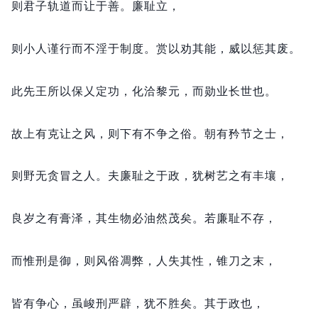
则君子轨道而让于善。
廉耻立，
则小人谨行而不淫于制度。
赏以劝其能，
威以惩其废。
此先王所以保乂定功，
化洽黎元，
而勋业长世也。
故上有克让之风，
则下有不争之俗。
朝有矜节之士，
则野无贪冒之人。
夫廉耻之于政，
犹树艺之有丰壤，
良岁之有膏泽，
其生物必油然茂矣。
若廉耻不存，
而惟刑是御，
则风俗凋弊，
人失其性，
锥刀之末，
皆有争心，
虽峻刑严辟，
犹不胜矣。
其于政也，