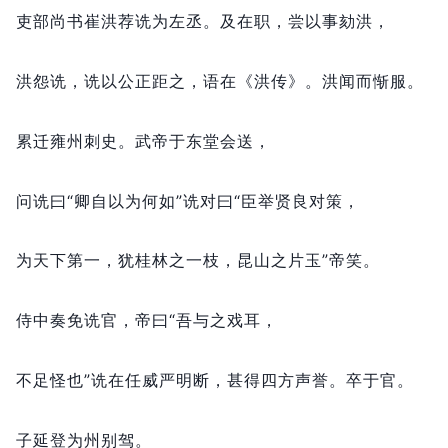
吏部尚书崔洪荐诜为左丞。
及在职，
尝以事劾洪，
洪怨诜，
诜以公正距之，
语在《洪传》。
洪闻而惭服。
累迁雍州刺史。
武帝于东堂会送，
问诜曰“卿自以为何如”诜对曰“臣举贤良对策，
为天下第一，
犹桂林之一枝，
昆山之片玉”帝笑。
侍中奏免诜官，
帝曰“吾与之戏耳，
不足怪也”诜在任威严明断，
甚得四方声誉。
卒于官。
子延登为州别驾。