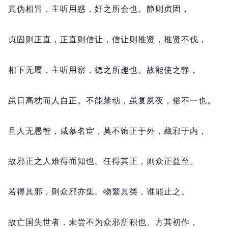
真伪相冒，
主听用惑，
奸之所会也。
静则贞固，
贞固则正直，
正直则信让，
信让则推贤，
推贤不伐，
相下无餍，
主听用察，
德之所趣也。
故能使之静，
虽日高枕而人自正。
不能禁动，
虽复夙夜，
俗不一也。
且人无愚智，
咸慕名宦，
莫不饰正于外，
藏邪于内，
故邪正之人难得而知也。
任得其正，
则众正益至。
若得其邪，
则众邪亦集。
物繁其类，
谁能止之。
故亡国失世者，
未尝不为众邪所积也。
方其初作，