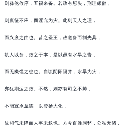
则彝伦攸序，
五福来备。
若政有愆失，
刑理颇僻，
则庶征不应，
而淫亢为灾。
此则天人之理，
而兴废之由也。
昔之圣王，
政道备而制先具，
轨人以务，
致之于本，
是以虽有水旱之眚，
而无饑馑之患也。
自顷阴阳隔并，
水旱为灾，
亦犹期运之致。
不然，
则亦有司之不帅，
不能宣承圣德，
以赞扬大化，
故和气未降而人事未叙也。
方今百姓凋弊，
公私无储，