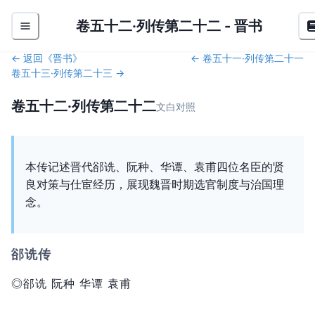
卷五十二·列传第二十二
-
晋书
← 返回《
晋书
》
←
卷五十一·列传第二十一
卷五十三·列传第二十三
→
卷五十二·列传第二十二
文白对照
本传记述晋代郤诜、阮种、华谭、袁甫四位名臣的贤
良对策与仕宦经历，展现魏晋时期选官制度与治国理
念。
郤诜传
◎郤诜 阮种 华谭 袁甫