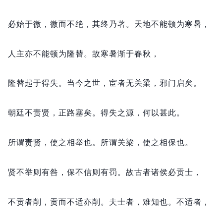
必始于微，
微而不绝，
其终乃著。
天地不能顿为寒暑，
人主亦不能顿为隆替。
故寒暑渐于春秋，
隆替起于得失。
当今之世，
宦者无关梁，
邪门启矣。
朝廷不责贤，
正路塞矣。
得失之源，
何以甚此。
所谓责贤，
使之相举也。
所谓关梁，
使之相保也。
贤不举则有咎，
保不信则有罚。
故古者诸侯必贡士，
不贡者削，
贡而不适亦削。
夫士者，
难知也。
不适者，