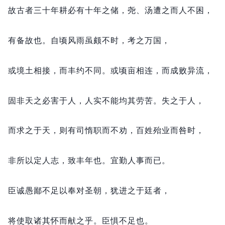
故古者三十年耕必有十年之储，
尧、汤遭之而人不困，
有备故也。
自顷风雨虽颇不时，
考之万国，
或境土相接，
而丰约不同。
或顷亩相连，
而成败异流，
固非天之必害于人，
人实不能均其劳苦。
失之于人，
而求之于天，
则有司惰职而不劝，
百姓殆业而咎时，
非所以定人志，
致丰年也。
宜勤人事而已。
臣诚愚鄙不足以奉对圣朝，
犹进之于廷者，
将使取诸其怀而献之乎。
臣惧不足也。