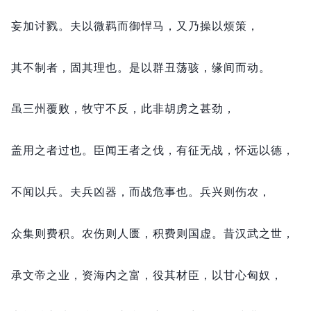
妄加讨戮。
夫以微羁而御悍马，
又乃操以烦策，
其不制者，
固其理也。
是以群丑荡骇，
缘间而动。
虽三州覆败，
牧守不反，
此非胡虏之甚劲，
盖用之者过也。
臣闻王者之伐，
有征无战，
怀远以德，
不闻以兵。
夫兵凶器，
而战危事也。
兵兴则伤农，
众集则费积。
农伤则人匮，
积费则国虚。
昔汉武之世，
承文帝之业，
资海内之富，
役其材臣，
以甘心匈奴，