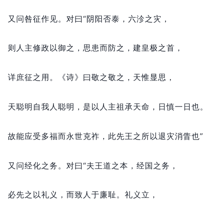
又问咎征作见。
对曰“阴阳否泰，
六沴之灾，
则人主修政以御之，
思患而防之，
建皇极之首，
详庶征之用。
《诗》曰敬之敬之，
天惟显思，
天聪明自我人聪明，
是以人主祖承天命，
日慎一日也。
故能应受多福而永世克祚，
此先王之所以退灾消眚也”
又问经化之务。
对曰“夫王道之本，
经国之务，
必先之以礼义，
而致人于廉耻。
礼义立，