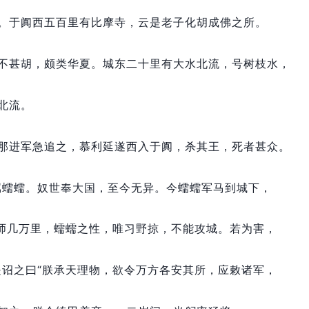
。
于阗西五百里有比摩寺，
云是老子化胡成佛之所。
不甚胡，
颇类华夏。
城东二十里有大水北流，
号树枝水，
北流。
那进军急追之，
慕利延遂西入于阗，
杀其王，
死者甚众。
属蠕蠕。
奴世奉大国，
至今无异。
今蠕蠕军马到城下，
师几万里，
蠕蠕之性，
唯习野掠，
不能攻城。
若为害，
是诏之曰“朕承天理物，
欲令万方各安其所，
应敕诸军，