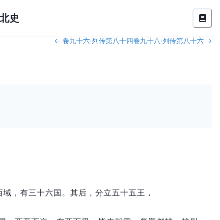
北史
←
卷九十六·列传第八十四
卷九十八·列传第八十六
→
西域，
有三十六国。
其后，
分立五十五王，