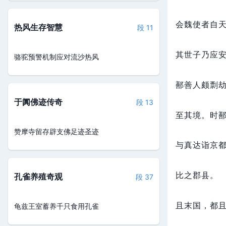
会魏使者自
热风生存智慧
段 11
其世子乃应
骆驼预警机制应对流沙热风
鄯善人颇剽
于阗佛迹传奇
段 13
至其境。
时
赞摩寺留存辟支佛足迹圣迹
与真达诣京
比之郡县。
孔雀养殖奇观
段 37
且末国，
都
龟兹王室蓄养千只食用孔雀