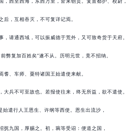
国，
西至西海，
东西万里，
皆来朝贡。
复置都护、校尉，
之后，
互相吞灭，
不可复详记焉。
事，
请通西域，
可以振威德于荒外，
又可致奇货于天府。
，
前弊复加百姓矣”遂不从。
历明元世，
竟不招纳。
焉耆、车师、粟特诸国王始遣使来献。
，
大兵不可至故也。
若报使往来，
终无所益，
欲不遣使。
是始遣行人王恩生、许纲等西使。
恩生出流沙，
招抚九国，
厚赐之。
初，
琬等受诏：
便道之国，