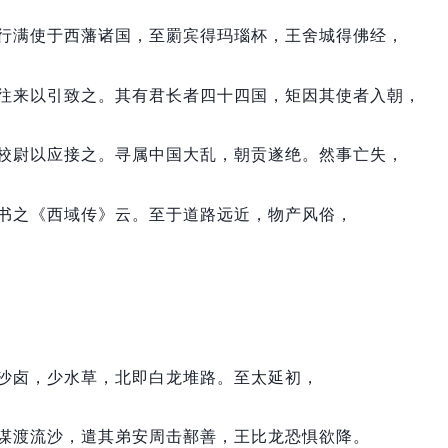
行满使于西藩诸国，
至罽宾得玛瑙杯，
王舍城得佛经，
往来以引致之。
其有君长者四十四国，
矩因其使者入朝，
校尉以应接之。
寻属中国大乱，
朝贡遂绝。
然事亡失，
书之《西域传》云。
至于道路远近，
物产风俗，
沙卤，
少水草，
北即白龙堆路。
至太延初，
谋渡流沙，
遣其弟安周击鄯善，
王比龙恐惧欲降。