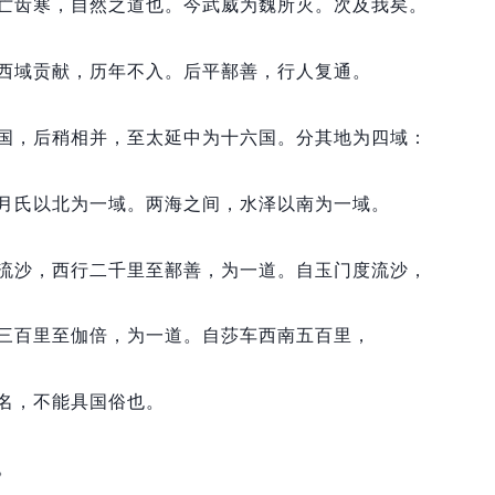
亡齿寒，
自然之道也。
今武威为魏所灭。
次及我矣。
西域贡献，
历年不入。
后平鄯善，
行人复通。
国，
后稍相并，
至太延中为十六国。
分其地为四域：
月氏以北为一域。
两海之间，
水泽以南为一域。
流沙，
西行二千里至鄯善，
为一道。
自玉门度流沙，
三百里至伽倍，
为一道。
自莎车西南五百里，
名，
不能具国俗也。
。