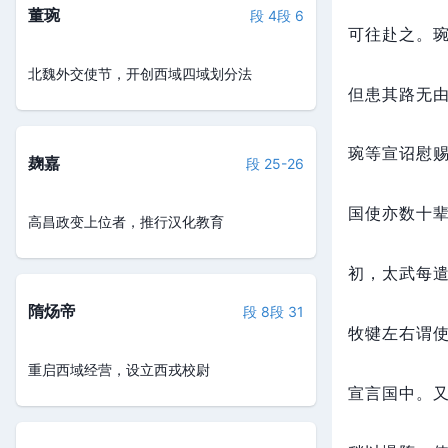
董琬
段 4
段 6
可往赴之。
北魏外交使节，开创西域四域划分法
但患其路无
琬等宣诏慰
麹嘉
段 25-26
国使亦数十
高昌政变上位者，推行汉化教育
初，
太武每
隋炀帝
段 8
段 31
牧犍左右谓使
重启西域经营，设立西戎校尉
宣言国中。