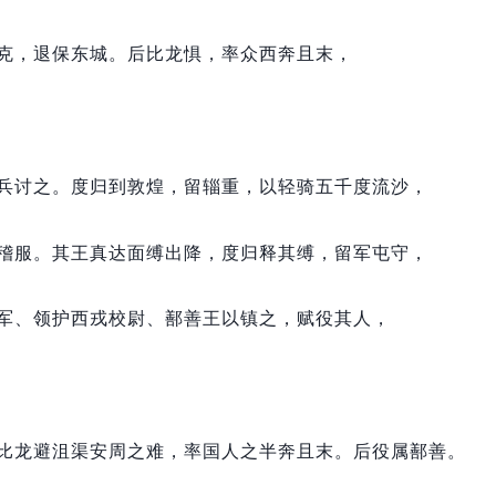
克，
退保东城。
后比龙惧，
率众西奔且末，
兵讨之。
度归到敦煌，
留辎重，
以轻骑五千度流沙，
稽服。
其王真达面缚出降，
度归释其缚，
留军屯守，
军、领护西戎校尉、鄯善王以镇之，
赋役其人，
比龙避沮渠安周之难，
率国人之半奔且末。
后役属鄯善。