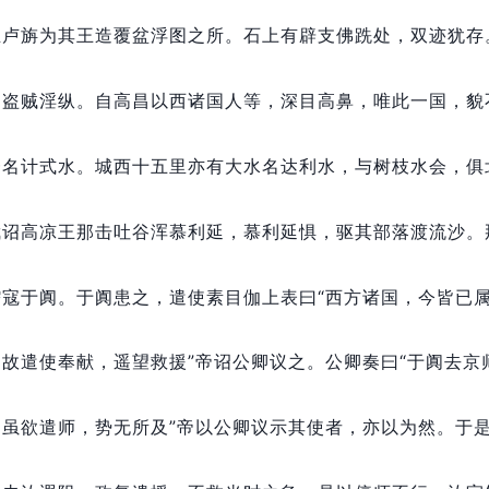
丘卢旃为其王造覆盆浮图之所。
石上有辟支佛跣处，
双迹犹存
多盗贼淫纵。
自高昌以西诸国人等，
深目高鼻，
唯此一国，
貌
一名计式水。
城西十五里亦有大水名达利水，
与树枝水会，
俱
武诏高凉王那击吐谷浑慕利延，
慕利延惧，
驱其部落渡流沙。
蠕寇于阗。
于阗患之，
遣使素目伽上表曰“西方诸国，
今皆已
，
故遣使奉献，
遥望救援”帝诏公卿议之。
公卿奏曰“于阗去京
，
虽欲遣师，
势无所及”帝以公卿议示其使者，
亦以为然。
于