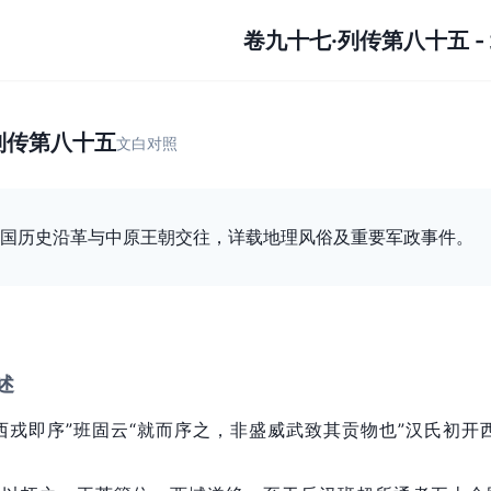
卷九十七·列传第八十五
-
》
列传第八十五
文白对照
国历史沿革与中原王朝交往，详载地理风俗及重要军政事件。
述
西戎即序”班固云“就而序之，
非盛威武致其贡物也”汉氏初开