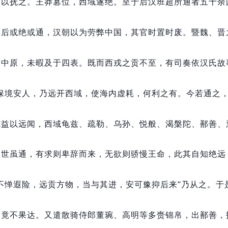
护以抚之。
王莽篡位，
西域遂绝。
至于后汉班超所通者五十余
其后或绝或通，
汉朝以为劳弊中国，
其官时置时废。
暨魏、晋
营中原，
未暇及于四表。
既而西戎之贡不至，
有司奏依汉氏故
保境安人，
乃远开西域，
使海内虚耗，
何利之有。
今若通之
德益以远闻，
西域龟兹、疏勒、乌孙、悦般、渴槃陀、鄯善、
汉世虽通，
有求则卑辞而来，
无欲则骄慢王命，
此其自知绝远
不惮遐险，
远贡方物，
当与其进，
安可豫抑后来”乃从之。
于
，
竟不果达。
又遣散骑侍郎董琬、高明等多赍锦帛，
出鄯善，