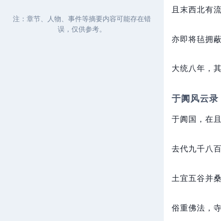
且末西北有
注：章节、人物、事件等摘要内容可能存在错
误，仅供参考。
亦即将毡拥
大统八年，
于阗风云录
于阗国，
在
去代九千八
土宜五谷并
俗重佛法，