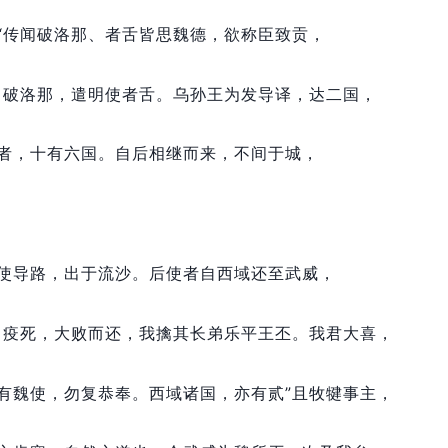
“传闻破洛那、者舌皆思魏德，
欲称臣致贡，
向破洛那，
遣明使者舌。
乌孙王为发导译，
达二国，
者，
十有六国。
自后相继而来，
不间于城，
使导路，
出于流沙。
后使者自西域还至武威，
马疫死，
大败而还，
我擒其长弟乐平王丕。
我君大喜，
有魏使，
勿复恭奉。
西域诸国，
亦有贰”且牧犍事主，