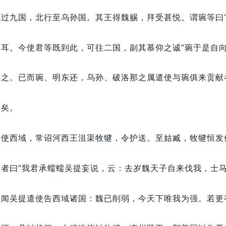
琬过九国，
北行至乌孙国。
其王得魏赐，
拜受甚悦。
谓琬等曰
由耳。
今使君等既到此，
可往二国，
副其慕仰之诚”琬于是自
赐之。
已而琬、明东还，
乌孙、破洛那之属遣使与琬俱来贡献
辈矣。
遣使西域，
常诏河西王沮渠牧犍，
令护送。
至姑臧，
牧犍恒发
者曰“我君承蠕蠕吴提妄说，
云：
去岁魏天子自来伐我，
士
又闻吴提遣使告西域诸国：
魏已削弱，
今天下唯我为强。
若更