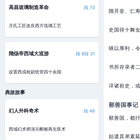
高昌玻璃制造革命
段 73
隋开皇、仁
月氏工匠改良西方琉璃工艺
史国得十舞
啖以厚利，
隋炀帝西域大巡游
段 8
段 31
书所存录者
设置西戎校尉统管四十余国
详诸前史，
典故故事
鄯善国事记
幻人外科奇术
段 46
鄯善国，
都
西域幻术师演示断喉再生医术
始遣其弟素