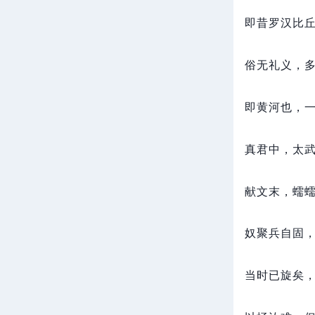
即昔罗汉比
俗无礼义，
即黄河也，
真君中，
太
献文末，
蠕
奴聚兵自固
当时已旋矣