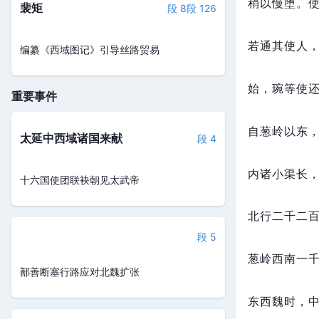
稍以慢堕。
裴矩
段 8
段 126
若通其使人
编纂《西域图记》引导丝路贸易
始，
琬等使
重要事件
自葱岭以东
太延中西域诸国来献
段 4
内诸小渠长
十六国使团联袂朝见太武帝
北行二千二
段 5
葱岭西南一
鄯善断塞行路应对北魏扩张
东西魏时，