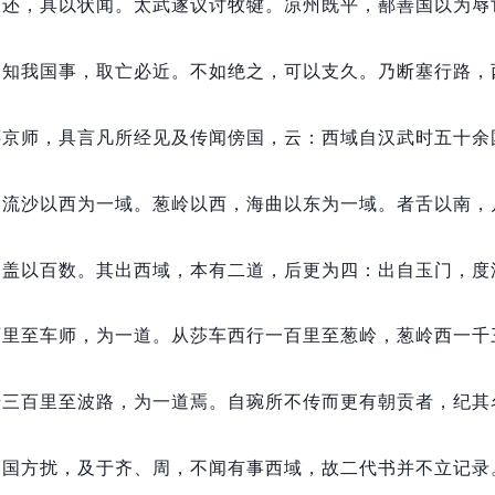
使还，
具以状闻。
太武遂议讨牧犍。
凉州既平，
鄯善国以为辱
，
知我国事，
取亡必近。
不如绝之，
可以支久。
乃断塞行路，
还京师，
具言凡所经见及传闻傍国，
云：
西域自汉武时五十余
，
流沙以西为一域。
葱岭以西，
海曲以东为一域。
者舌以南，
，
盖以百数。
其出西域，
本有二道，
后更为四：
出自玉门，
度
百里至车师，
为一道。
从莎车西行一百里至葱岭，
葱岭西一千
千三百里至波路，
为一道焉。
自琬所不传而更有朝贡者，
纪其
中国方扰，
及于齐、周，
不闻有事西域，
故二代书并不立记录