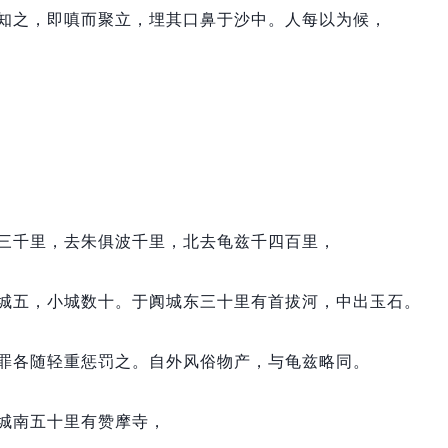
知之，
即嗔而聚立，
埋其口鼻于沙中。
人每以为候，
三千里，
去朱俱波千里，
北去龟兹千四百里，
城五，
小城数十。
于阗城东三十里有首拔河，
中出玉石。
罪各随轻重惩罚之。
自外风俗物产，
与龟兹略同。
城南五十里有赞摩寺，