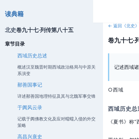
读典籍
← 返回《
北史
北史
卷九十七·列传第八十五
卷九十七·
章节目录
西域历史总述
记述西域诸
概述汉至魏晋时期西域政治格局与中原关
系演变
鄯善国事记
○西域
详述鄯善国地理特征及其与北魏军事交锋
于阗风云录
西域历史总
记载于阗佛教文化及应对蠕蠕入侵的外交
《夏书》称“
策略
高昌兴衰史