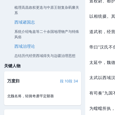
置校尉、都
梳理高昌政权更迭与中原王朝复杂羁縻关
系
以相统摄。
西域诸国志
道武初，
经
系统介绍龟兹等二十余国地理物产与特殊
风俗
西域治理论
帝曰“汉氏不
总结历代经营西域得失与边疆治理思想
太延中，
魏
关键人物
太武以西域
万度归
段 10
段 34
有司奏“九国
北魏名将，轻骑奇袭平定鄯善
为蠕蠕所执