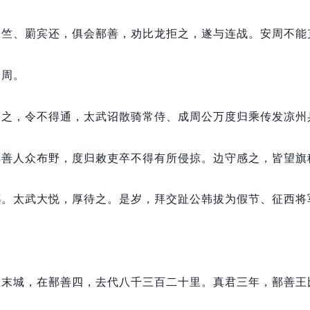
天竺、罽宾还，
俱会鄯善，
劝比龙拒之，
遂与连战。
安周不能
安周。
劫之，
令不得通，
太武诏散骑常侍、成周公万度归乘传发凉州
鄯善人众布野，
度归敕吏卒不得有所侵掠。
边守感之，
皆望旗
都。
太武大悦，
厚待之。
是岁，
拜交趾公韩拔为假节、征西将
且末城，
在鄯善四，
去代八千三百二十里。
真君三年，
鄯善王