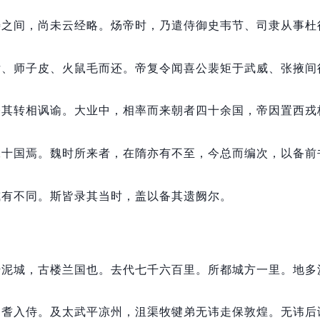
寿之间，
尚未云经略。
炀帝时，
乃遣侍御史韦节、司隶从事杜
女、师子皮、火鼠毛而还。
帝复令闻喜公裴矩于武威、张掖间
令其转相讽谕。
大业中，
相率而来朝者四十余国，
帝因置西戎
二十国焉。
魏时所来者，
在隋亦有不至，
今总而编次，
以备前
或有不同。
斯皆录其当时，
盖以备其遗阙尔。
扞泥城，
古楼兰国也。
去代七千六百里。
所都城方一里。
地多
延耆入侍。
及太武平凉州，
沮渠牧犍弟无讳走保敦煌。
无讳后