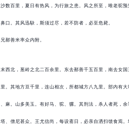
流沙数百里，
夏日有热风，
为行旅之患。
风之所至，
唯老驼预
蔽鼻口。
其风迅駃，
斯须过尽，
若不防者，
必至危毙。
其兄鄯善米率众内附。
且末西北，
葱岭之北二百余里。
东去鄯善千五百里，
南去女国
百里。
其地方亘千里，
连山相次，
所都城方八九里。
部内有大
桑、麻。
山多美玉。
有好马、驼、骡。
其刑法，
杀人者死，
余
寺塔、僧尼甚众。
王尤信尚，
每设斋日，
必亲自洒扫馈食焉。