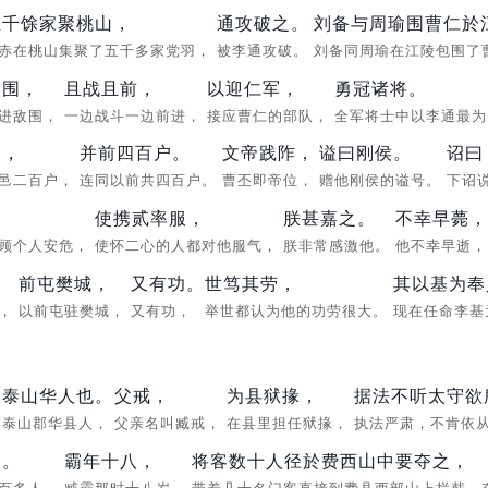
五千馀家聚桃山，
通攻破之。
刘备与周瑜围曹仁於
赤在桃山集聚了五千多家党羽，
被李通攻破。
刘备同周瑜在江陵包围了
入围，
且战且前，
以迎仁军，
勇冠诸将。
冲进敌围，
一边战斗一边前进，
接应曹仁的部队，
全军将士中以李通最
户，
并前四百户。
文帝践阼，
谥曰刚侯。
诏曰
食邑二百户，
连同以前共四百户。
曹丕即帝位，
赠他刚侯的谥号。
下诏
，
使携贰率服，
朕甚嘉之。
不幸早薨，
不顾个人安危，
使怀二心的人都对他服气，
朕非常感激他。
他不幸早逝
前屯樊城，
又有功。
世笃其劳，
其以基为奉
绪，
以前屯驻樊城，
又有功，
举世都认为他的功劳很大。
现在任命李基
，
泰山华人也。
父戒，
为县狱掾，
据法不听太守欲
泰山郡华县人，
父亲名叫臧戒，
在县里担任狱掾，
执法严肃，不肯依
人。
霸年十八，
将客数十人径於费西山中要夺之，