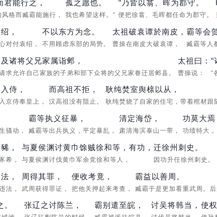
而君能行之，
孤之愿也。
"乃皆以翕、晖为郡守。
的风格而臧霸能施行，
我也希望这样。”
便把徐翕、毛晖都任命为郡守。
事绍，
不以东方为念。
太祖破袁谭於南皮，
霸等会
一心对付袁绍，
不用顾虑东部的局势。
曹操在南皮大破袁谭，
臧霸等人
弟及诸将父兄家属诣邺，
太祖曰：
请求允许自己家族的子弟和部下众将的父兄家眷迁居邺县。
曹操说：
弟入侍，
而高祖不拒，
耿纯焚室舆榇以从，
弟入京侍奉皇上，
汉高祖没有阻止。
耿纯焚烧了自家的住宅，带着棺材跟
霸等执义征暴，
清定海岱，
功莫大焉
发生骚动，
臧霸等出兵执义，平定暴乱，
肃清海滨泰山一带，
功绩特大
昌豨，
与夏侯渊讨黄巾馀贼徐和等，有功，
迁徐州刺史。
昌豕希，
与夏侯渊讨伐黄巾军余党徐和等人，
因功升任徐州刺史。
不法，
周得其罪，
便收考竟，
霸益以善周。
诞违法，
武周获得罪证，
把他关押起来考查，
臧霸于是更加看重武周。
之。
张辽之讨陈兰，
霸别遣至皖，
讨吴将韩当，
使