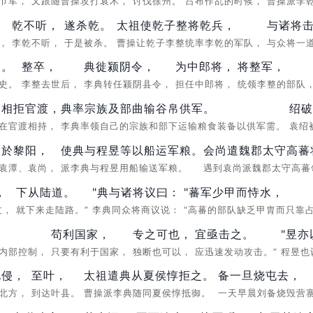
黄巾军，
又跟随曹操攻打袁术，
讨伐徐州。
吕布作乱的时候，
曹操派李
乾不听，
遂杀乾。
太祖使乾子整将乾兵，
与诸将
叛，
李乾不听，
于是被杀。
曹操让乾子李整统率李乾的军队，
与众将一
史。
整卒，
典徙颍阴令，
为中郎将，
将整军，
刺史。
李整去世后，
李典转任颍阴县令，
担任中郎将，
统领李整的部队
绍相拒官渡，
典率宗族及部曲输谷帛供军。
绍破
绍在官渡相持，
李典率领自己的宗族和部下运输粮食装备以供军需。
袁绍
尚於黎阳，
使典与程昱等以船运军粮。
会尚遣魏郡太守高蕃
攻袁潭、袁尚，
派李典与程昱用船输送军粮。
遇到袁尚派魏郡太守高蕃
，
下从陆道。
"典与诸将议曰：
"蕃军少甲而恃水，
过，
就下来走陆路。”
李典同众将商议说：
“高蕃的部队缺乏甲胄而只靠
苟利国家，
专之可也，
宜亟击之。
"昱
廷内部控制，
只要有利于国家，
独断也可以，
应迅速发动攻击。”
程昱也
北侵，
至叶，
太祖遣典从夏侯惇拒之。
备一旦烧屯去，
犯北方，
到达叶县。
曹操派李典随同夏侯惇抵御。
一天早晨刘备烧毁营