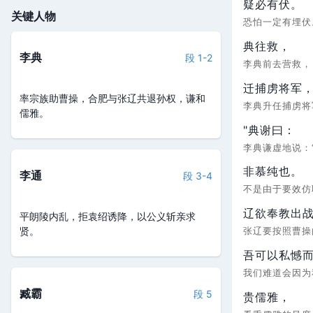
疑必有伏。
关键人物
恐怕一定有埋
典往救，
李典
段 1-2
李典前去营救
迁捕虏将军
率宗族助曹操，合肥与张辽共退孙权，谦和
李典升任捕虏
儒雅。
"典谢曰：
李典谦虚地说：
非慕纯也。
李通
段 3-4
不是由于要效仿
辽欲奉教出
平朗陵内乱，拒袁绍诱降，以公义斩亲求
贤。
张辽要按照曹
吾可以私憾
我们难道会因为
臧霸
段 5
贵儒雅，