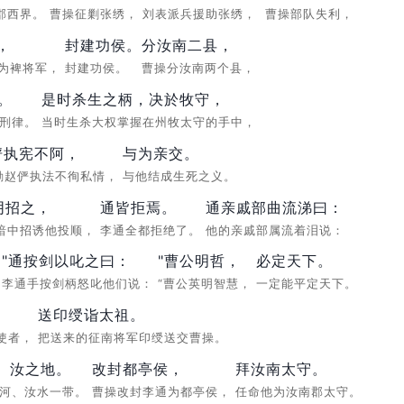
郡西界。
曹操征剿张绣，
刘表派兵援助张绣，
曹操部队失利，
，
封建功侯。
分汝南二县，
为裨将军，
封建功侯。
曹操分汝南两个县，
。
是时杀生之柄，决於牧守，
的刑律。
当时生杀大权掌握在州牧太守的手中，
俨执宪不阿，
与为亲交。
励赵俨执法不徇私情，
与他结成生死之义。
阴招之，
通皆拒焉。
通亲戚部曲流涕曰：
暗中招诱他投顺，
李通全都拒绝了。
他的亲戚部属流着泪说：
"通按剑以叱之曰：
"曹公明哲，
必定天下。
”
李通手按剑柄怒叱他们说：
“曹公英明智慧，
一定能平定天下。
，
送印绶诣太祖。
使者，
把送来的征南将军印绶送交曹操。
、汝之地。
改封都亭侯，
拜汝南太守。
淮河、汝水一带。
曹操改封李通为都亭侯，
任命他为汝南郡太守。