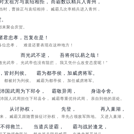
时太祖方与袁绍相拒，
而霸数以精兵入青州，
当时，曹操正与袁绍相持，
臧霸几次率精兵进入青州，
贺。
都来聚会庆贺。
"诸君忠孝，
岂复在是！
“各位忠孝，
难道还要表现在这种地方！
而光武不逆，
吾将何以易之哉！
随光武帝，
光武帝也没有阻拦，
我又凭什么改变态度呢！”
，
皆封列侯。
霸为都亭侯，
加威虏将军。
，
都被封为列侯。
臧霸为都亭侯，
加任威虏将军。
沛国武周为下邳令，
霸敬异周，
身诣令舍。
沛国人武周担任下邳县令，
臧霸尊重优待武周，
亲自到他的居处。
从讨孙权，
先登，
再入巢湖，
后来，
臧霸又跟随曹操征讨孙权，
率先占领敌军阵地。
又进入巢湖，
权不得救兰。
当遣兵逆霸，
霸与战於逢龙，