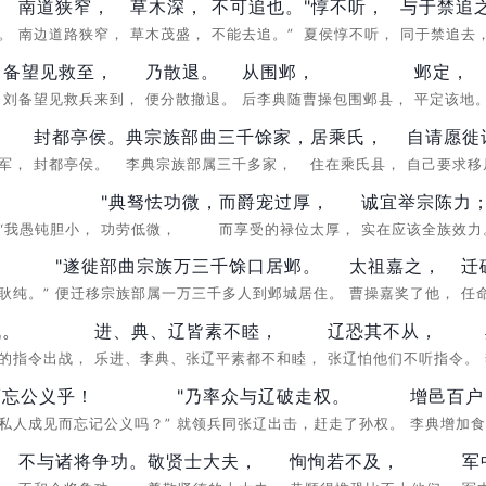
南道狭窄，
草木深，
不可追也。
"惇不听，
与于禁追
伏。
南边道路狭窄，
草木茂盛，
不能去追。”
夏侯惇不听，
同于禁追去
备望见救至，
乃散退。
从围邺，
邺定，
，
刘备望见救兵来到，
便分散撤退。
后李典随曹操包围邺县，
平定该地
，
封都亭侯。
典宗族部曲三千馀家，
居乘氏，
自请愿徙
将军，
封都亭侯。
李典宗族部属三千多家，
住在乘氏县，
自己要求移
"典驽怯功微，
而爵宠过厚，
诚宜举宗陈力
“我愚钝胆小，
功劳低微，
而享受的禄位太厚，
实在应该全族效
"遂徙部曲宗族万三千馀口居邺。
太祖嘉之，
迁
耿纯。”
便迁移宗族部属一万三千多人到邺城居住。
曹操嘉奖了他，
任
战。
进、典、辽皆素不睦，
辽恐其不从，
操的指令出战，
乐进、李典、张辽平素都不和睦，
张辽怕他们不听指令。
而忘公义乎！
"乃率众与辽破走权。
增邑百户
私人成见而忘记公义吗？”
就领兵同张辽出击，赶走了孙权。
李典增加
不与诸将争功。
敬贤士大夫，
恂恂若不及，
军