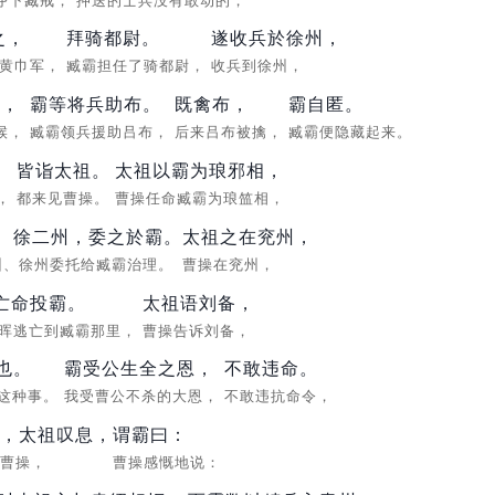
夺下臧戒，
押送的士兵没有敢动的，
之，
拜骑都尉。
遂收兵於徐州，
败黄巾军，
臧霸担任了骑都尉，
收兵到徐州，
也，
霸等将兵助布。
既禽布，
霸自匿。
候，
臧霸领兵援助吕布，
后来吕布被擒，
臧霸便隐藏起来。
皆诣太祖。
太祖以霸为琅邪相，
人，
都来见曹操。
曹操任命臧霸为琅笽相，
、徐二州，委之於霸。
太祖之在兖州，
州、徐州委托给臧霸治理。
曹操在兖州，
亡命投霸。
太祖语刘备，
晖逃亡到臧霸那里，
曹操告诉刘备，
也。
霸受公生全之恩，
不敢违命。
这种事。
我受曹公不杀的大恩，
不敢违抗命令，
祖，太祖叹息，
谓霸曰：
诉曹操，
曹操感慨地说：