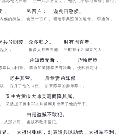
中都称他为长者。
三十六岁上去世，
他的儿子李祯承袭了爵位。
侯，
邑百户；
谥典曰愍侯。
关内侯的爵位，
食邑一百户，
赠给李典愍侯的谥号。
李通传，
起兵於朗陵，
众多归之。
时有周直者，
陵起兵，
很多人都投奔他。
当时有个叫周直的人，
。
通知恭无断，
乃独定策，
陈恭认为困难。
李通知道陈恭没有决断，
便独自定计，
尽并其营。
后恭妻弟陈郃，
首领，
吞并了他的队伍。
后来陈恭的妻弟陈..，
又生禽黄巾大帅吴霸而降其属。
墓。
又活捉了黄巾军大帅吴霸并招降了他的部下。
由是盗贼不敢犯。
他，从那以后，
盗贼不敢来侵犯。
西界。
太祖讨张绣，
刘表遣兵以助绣，
太祖军不利。