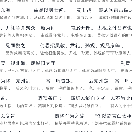
一百多人。
臧霸那时十八岁，
带着几十名门客直接到费县西部山上拦截，
命东海，
由是以勇壮闻。
黄巾起，
霸从陶谦击破
一起逃亡到东海郡，
从此以勇壮闻名于世。
黄巾起义，
臧霸跟随陶谦打
敦、尹礼等并聚众，
霸为帅，
屯於开阳。
太祖之讨吕布
、尹礼等人聚积兵众，
由臧霸任元帅，
屯驻在开阳。
曹操讨伐吕布的时
霸，
见而悦之，
使霸招吴敦、尹礼、孙观、观兄康等，
，
见到臧霸很高兴，
让他召集吴敦、尹礼、孙观、孙观的哥哥孙康等
东莞、观北海、康城阳太守，
割青
守，尹礼为东莞郡太守，孙观为北海郡太守，孙康为城阳郡太守。
把青
晖为将。
兖州乱，
翕、晖皆叛。
后兖州定，
翕、晖
为将军，
后来兖州大乱，
徐翕、毛晖都叛变了。
兖州平定后，
徐翕、毛
人首。
霸谓备曰：
"霸所以能自立者，
以不为此
霸送上徐、毛的首级，
臧霸对刘备说：
“我所以能够自立，
就因为不干
可以义告，
愿将军为之辞。
"备以霸言白太
业的君主可以用信义来打动。
希望将军替我劝说。”
刘备把臧霸的话告