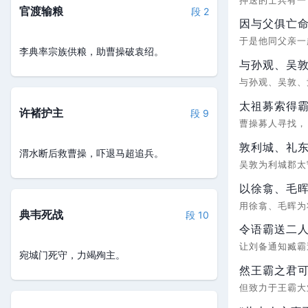
押送的士兵有
官渡输粮
段 2
因与父俱亡
于是他同父亲
李典率宗族供粮，助曹操破袁绍。
与孙观、吴
与孙观、吴敦
太祖募索得
许褚护主
段 9
曹操募人寻找
敦利城、礼
渭水断后救曹操，吓退马超追兵。
吴敦为利城郡太
以徐翕、毛
用徐翕、毛晖
典韦死战
段 10
令语霸送二
让刘备通知臧
宛城门死守，力竭殉主。
然王霸之君
但致力于王霸大