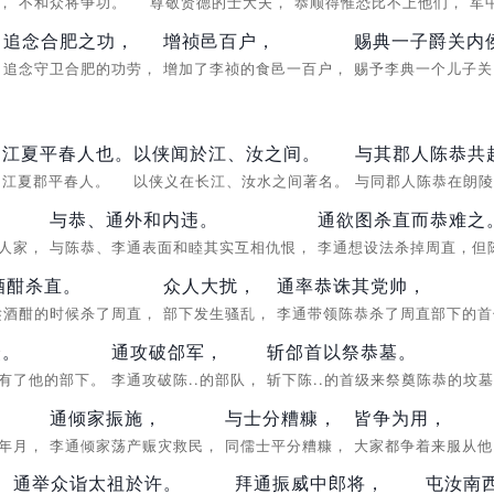
度，
不和众将争功。
尊敬贤德的士大夫，
恭顺得惟恐比不上他们，
军
追念合肥之功，
增祯邑百户，
赐典一子爵关内
，
追念守卫合肥的功劳，
增加了李祯的食邑一百户，
赐予李典一个儿子
，
江夏平春人也。
以侠闻於江、汝之间。
与其郡人陈恭共
江夏郡平春人。
以侠义在长江、汝水之间著名。
与同郡人陈恭在朗
，
与恭、通外和内违。
通欲图杀直而恭难之
户人家，
与陈恭、李通表面和睦其实互相仇恨，
李通想设法杀掉周直，但
酒酣杀直。
众人大扰，
通率恭诛其党帅，
趁酒酣的时候杀了周直，
部下发生骚乱，
李通带领陈恭杀了周直部下的
众。
通攻破郃军，
斩郃首以祭恭墓。
占有了他的部下。
李通攻破陈..的部队，
斩下陈..的首级来祭奠陈恭的坟
通倾家振施，
与士分糟糠，
皆争为用，
的年月，
李通倾家荡产赈灾救民，
同儒士平分糟糠，
大家都争着来服从
通举众诣太祖於许。
拜通振威中郎将，
屯汝南