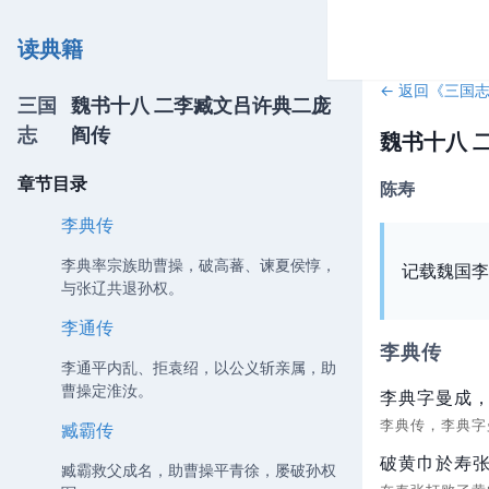
读典籍
← 返回《
三国
三国
魏书十八 二李臧文吕许典二庞
志
阎传
魏书十八 
章节目录
陈寿
李典传
李典率宗族助曹操，破高蕃、谏夏侯惇，
记载魏国李
与张辽共退孙权。
李通传
李典传
李通平内乱、拒袁绍，以公义斩亲属，助
曹操定淮汝。
李典字曼成
李典传，李典
臧霸传
破黄巾於寿
臧霸救父成名，助曹操平青徐，屡破孙权