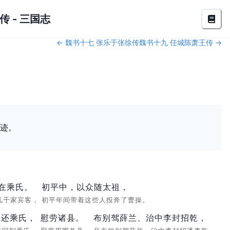
传
-
三国志
←
魏书十七 张乐于张徐传
魏书十九 任城陈萧王传
→
迹。
在乘氏。
初平中，以众随太祖，
几千家宾客，
初平年间带着这些人投奔了曹操。
乾还乘氏，
慰劳诸县。
布别驾薛兰、治中李封招乾，