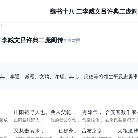
魏书十八 二李臧文吕许典二庞阎
志
》
二李臧文吕许典二庞阎传
文白对照
典、李通、臧霸、文聘、许褚、典韦、庞德等将领生平及忠勇事
，
山阳钜野人也。
典从父乾，
有雄气，
合宾客数千家
字曼成，
山阳县钜野人。
他的叔父李乾，
气概雄伟，
在乘氏县聚积了
张，
又从击袁术，
征徐州。
吕布之乱，
太祖遣