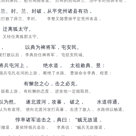
乾回到乘氏，
慰劳周围各县。
吕布的别驾薛兰、治中李封招诱李乾，
击兰、封。兰、封破，
从平兖州诸县有功，
道打败了薛兰、李封。
李整又随曹操平定兖州各县，
迁离狐太守。
，
又转任离狐郡太守。
，
以典为裨将军，
屯安民。
被打败以后，
李典担任裨将军，
屯驻安民城。
将兵屯河上，
绝水道，
太祖敕典、昱：
领兵屯扎在河的上游，
断绝了水路。
曹操命令李典、程昱：
有懈怠之心，
击之必克。
占据着上游，
有松懈的态度，
进攻他一定能取胜。
亦以为然。
遂北渡河，攻蕃，
破之，
水道得通。
认为有道理。
便向北渡河攻打高蕃，
击溃了敌人，
水路得以畅通。
惇率诸军追击之，
典曰：
"贼无故退，
寨撤退，
夏侯惇领兵追击，
李典说：
“贼兵无故撤退，