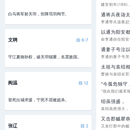
建安初年(196
白马将军射关羽，拒降骂羽殉节。
通将兵夜诣
李通带兵连夜
以通为阳安
文聘
命李通担任阳
段 6-7
通妻子号泣
守江夏御孙权，破关羽辎重，名震敌国。
李通的妻子号
太祖与袁绍
曹操与袁绍在
阎温
段 12
"今孤危独守
“现在我们孤军
冒死出城求援，宁死不屈被超杀。
绍虽强盛，
袁绍虽然强大
又击郡贼瞿
张辽
段 2
又攻打郡中的贼