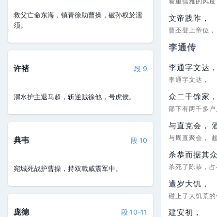
看重儒雅的风
救父亡命东海，镇青徐助曹操，破孙权於濡
文帝践阼，
须。
曹丕登上帝位
李通传
李通字文达
许褚
段 9
李通字文达，
众二千馀家
渭水护主退马超，斩逆贼徐他，号虎侯。
部下有两千多
与直克会，
与周直聚会，
典韦
段 10
杀恭而据其
杀死了陈恭，
宛城死战护曹操，持双戟威震军中。
遭岁大饥，
碰上了大饥荒
庞德
建安初，
段 10-11