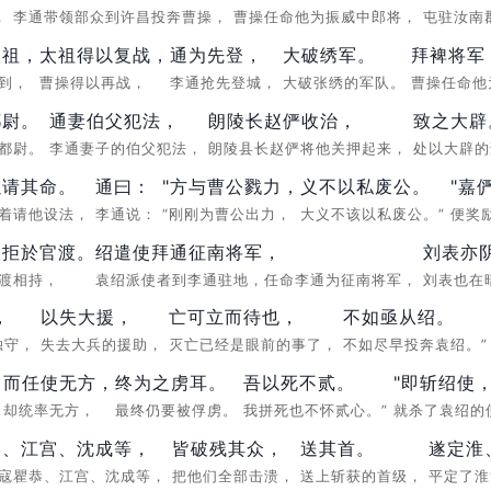
)，
李通带领部众到许昌投奔曹操，
曹操任命他为振威中郎将，
屯驻汝南
太祖，
太祖得以复战，
通为先登，
大破绣军。
拜裨将军
赶到，
曹操得以再战，
李通抢先登城，
大破张绣的军队。
曹操任命他
都尉。
通妻伯父犯法，
朗陵长赵俨收治，
致之大辟
安都尉。
李通妻子的伯父犯法，
朗陵县长赵俨将他关押起来，
处以大辟
以请其命。
通曰：
"方与曹公戮力，
义不以私废公。
"嘉
哭着请他设法，
李通说：
“刚刚为曹公出力，
大义不该以私废公。”
便奖
相拒於官渡。
绍遣使拜通征南将军，
刘表亦
官渡相持，
袁绍派使者到李通驻地，任命李通为征南将军，
刘表也在
，
以失大援，
亡可立而待也，
不如亟从绍。
独守，
失去大兵的援助，
灭亡已经是眼前的事了，
不如尽早投奔袁绍。
而任使无方，
终为之虏耳。
吾以死不贰。
"即斩绍使
，
却统率无方，
最终仍要被俘虏。
我拼死也不怀贰心。”
就杀了袁绍的
恭、江宫、沈成等，
皆破残其众，
送其首。
遂定淮
寇瞿恭、江宫、沈成等，
把他们全部击溃，
送上斩获的首级，
平定了