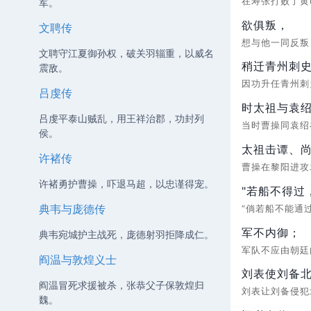
在寿张打败了
军。
欲俱叛，
文聘传
想与他一同反
文聘守江夏御孙权，破关羽辎重，以威名
稍迁青州刺
震敌。
因功升任青州
吕虔传
时太祖与袁
吕虔平泰山贼乱，用王祥治郡，功封列
当时曹操同袁
侯。
太祖击谭、
许褚传
曹操在黎阳进
许褚勇护曹操，吓退马超，以忠谨得宠。
"若船不得过
典韦与庞德传
“倘若船不能通
军不内御；
典韦宛城护主战死，庞德射羽拒降成仁。
军队不应由朝
阎温与敦煌义士
刘表使刘备
阎温冒死求援被杀，张恭父子保敦煌归
刘表让刘备侵
魏。