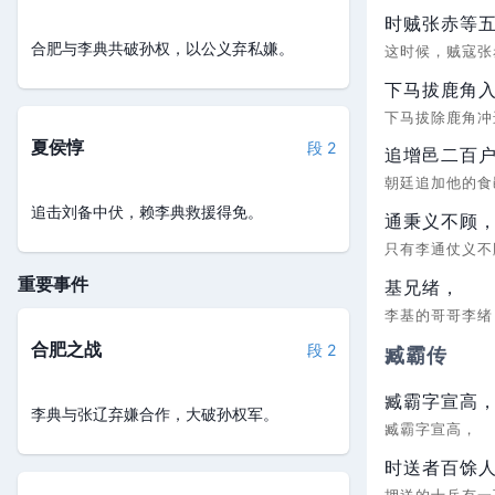
时贼张赤等
合肥与李典共破孙权，以公义弃私嫌。
这时候，贼寇张
下马拔鹿角
下马拔除鹿角
夏侯惇
段 2
追增邑二百
朝廷追加他的
追击刘备中伏，赖李典救援得免。
通秉义不顾
只有李通仗义
重要事件
基兄绪，
李基的哥哥李
合肥之战
段 2
臧霸传
臧霸字宣高
李典与张辽弃嫌合作，大破孙权军。
臧霸字宣高，
时送者百馀