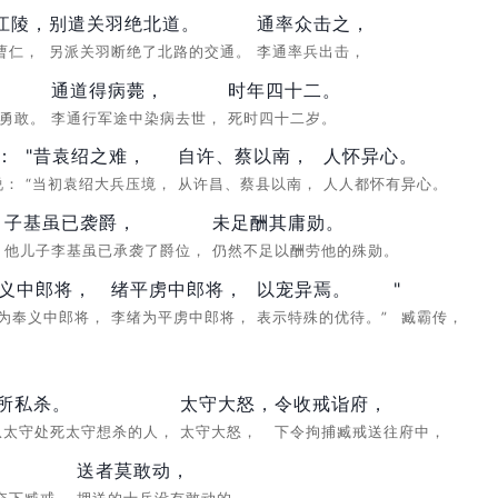
江陵，
别遣关羽绝北道。
通率众击之，
曹仁，
另派关羽断绝了北路的交通。
李通率兵出击，
通道得病薨，
时年四十二。
为勇敢。
李通行军途中染病去世，
死时四十二岁。
：
"昔袁绍之难，
自许、蔡以南，
人怀异心。
说：
“当初袁绍大兵压境，
从许昌、蔡县以南，
人人都怀有异心。
子基虽已袭爵，
未足酬其庸勋。
，
他儿子李基虽已承袭了爵位，
仍然不足以酬劳他的殊勋。
义中郎将，
绪平虏中郎将，
以宠异焉。
"
为奉义中郎将，
李绪为平虏中郎将，
表示特殊的优待。”
臧霸传，
所私杀。
太守大怒，
令收戒诣府，
从太守处死太守想杀的人，
太守大怒，
下令拘捕臧戒送往府中，
送者莫敢动，