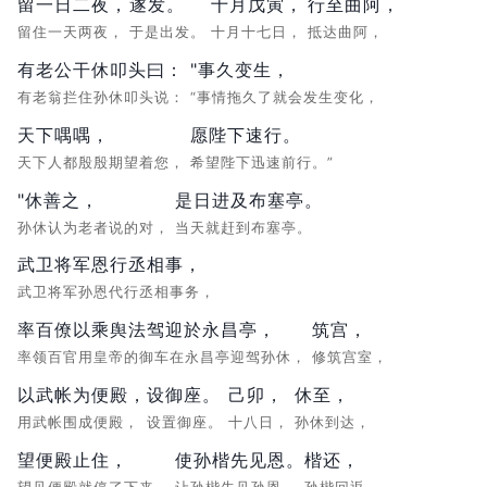
留一日二夜，
遂发。
十月戊寅，
行至曲阿，
留住一天两夜，
于是出发。
十月十七日，
抵达曲阿，
有老公干休叩头曰：
"事久变生，
有老翁拦住孙休叩头说：
“事情拖久了就会发生变化，
天下喁喁，
愿陛下速行。
天下人都殷殷期望着您，
希望陛下迅速前行。”
"休善之，
是日进及布塞亭。
孙休认为老者说的对，
当天就赶到布塞亭。
武卫将军恩行丞相事，
武卫将军孙恩代行丞相事务，
率百僚以乘舆法驾迎於永昌亭，
筑宫，
率领百官用皇帝的御车在永昌亭迎驾孙休，
修筑宫室，
以武帐为便殿，
设御座。
己卯，
休至，
用武帐围成便殿，
设置御座。
十八日，
孙休到达，
望便殿止住，
使孙楷先见恩。
楷还，