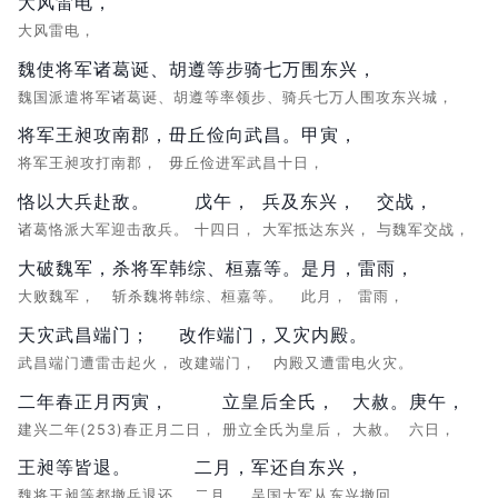
大风雷电，
大风雷电，
魏使将军诸葛诞、胡遵等步骑七万围东兴，
魏国派遣将军诸葛诞、胡遵等率领步、骑兵七万人围攻东兴城，
将军王昶攻南郡，
毌丘俭向武昌。甲寅，
将军王昶攻打南郡，
毋丘俭进军武昌十日，
恪以大兵赴敌。
戊午，
兵及东兴，
交战，
诸葛恪派大军迎击敌兵。
十四日，
大军抵达东兴，
与魏军交战，
大破魏军，
杀将军韩综、桓嘉等。
是月，
雷雨，
大败魏军，
斩杀魏将韩综、桓嘉等。
此月，
雷雨，
天灾武昌端门；
改作端门，
又灾内殿。
武昌端门遭雷击起火，
改建端门，
内殿又遭雷电火灾。
二年春正月丙寅，
立皇后全氏，
大赦。
庚午，
建兴二年(253)春正月二日，
册立全氏为皇后，
大赦。
六日，
王昶等皆退。
二月，
军还自东兴，
魏将王昶等都撤兵退还。
二月，
吴国大军从东兴撤回，