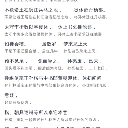
不欲诸王在滨江兵马之地，
徙休於丹杨郡。
不愿让诸王居住在长江边沿征战之地，
将孙休迁往丹杨郡。
太守李衡数以事侵休，
休上书乞徙他郡，
太守李衡多次借故侵扰孙休，
孙休上奏书请求迁往他郡，
诏徙会稽。
居数岁，
梦乘龙上天，
于是下诏迁至会稽，
居住几年，
梦见自己乘龙上天，
顾不见尾，
觉而异之。
孙亮废，
己未，
回头看不到龙尾，
醒后颇为奇怪。
孙亮被废，
二十七日，
孙綝使宗正孙楷与中书郎董朝迎休。
休初闻问，
孙纟林派宗正孙楷与中书郎董朝迎请孙休。
孙休听到消息，
意疑，
起始有所疑虑，
楷、朝具述綝等所以奉迎本意，
孙楷、董朝一起陈述孙纟林等之所以奉迎孙休的原因，