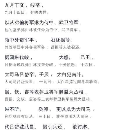
九月丁亥，
峻卒，
九月十四日，
孙峻去世。
以从弟偏将军綝为侍中、武卫将军，
他的堂弟孙纟林被任命为侍中、武卫将军，
领中外诸军事，
召还据等。
兼管朝廷中外各项军务，
吕据等人被召还。
据闻綝代峻，
大怒。
己丑，
吕据听说以孙纟林接替孙峻，
十分愤怒。
十六日，
大司马吕岱卒。
壬辰，
太白犯南斗。
大司马吕岱去世。
十九日，
太白星掠过南斗星轨道。
据、钦、咨等表荐卫将军滕胤为丞相，
吕据、文钦、唐咨等上表举荐卫将军滕胤为丞相，
綝不听。
癸卯，
更以胤为大司马，
孙纟林没有听从。
三十日，
改任滕胤为大司马，
代吕岱驻武昌。
据引兵还，
欲讨綝。