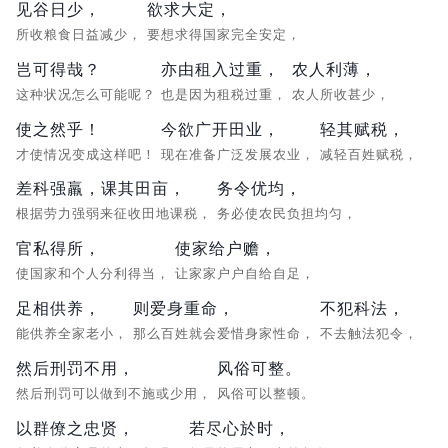
见谷日少，
欲求大定，
所收粮食日益减少，
要想求得国家完全安定，
岂可得哉？
亦由租入过重，
农人利薄，
这种状况怎么可能呢？
也是因为租税过重，
农人所收甚少，
使之然乎！
今欲广开田业，
轻其赋税，
才使情况变成这样吧！
现在准备广泛发展农业，
减轻百姓赋税，
差科强羸，课其田亩，
务令优均，
根据劳力强弱来征收田地课税，
务必使农民负担均匀，
官私得所，
使家给户赡，
使国家和个人分利得当，
让家家户户自给自足，
足相供养，
则爱身重命，
不犯科法，
能供养全家老小，
那么百姓就会爱惜身家性命，
不去触法犯令，
然后刑罚不用，
风俗可整。
然后刑罚可以做到不施或少用，
风俗可以整顿。
以群僚之忠贤，
若尽心於时，