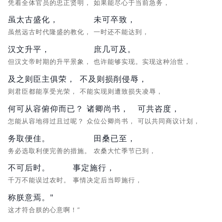
凭着全体官员的忠正贤明，
如果能尽心于当前急务，
虽太古盛化，
未可卒致，
虽然远古时代隆盛的教化，
一时还不能达到，
汉文升平，
庶几可及。
但汉文帝时期的升平景象，
也许能够实现。实现这种治世，
及之则臣主俱荣，
不及则损削侵辱，
则君臣都能享受光荣，
不能实现则遭致损失凌辱，
何可从容俯仰而已？
诸卿尚书，
可共咨度，
怎能从容地得过且过呢？
众位公卿尚书，
可以共同商议计划，
务取便佳。
田桑已至，
务必选取利便完善的措施。
农桑大忙季节已到，
不可后时。
事定施行，
千万不能误过农时。
事情决定后当即施行，
称朕意焉。"
这才符合朕的心意啊！”