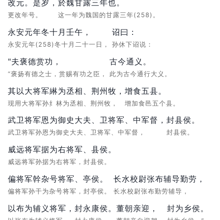
改元。是岁，
於魏甘露三年也。
更改年号。
这一年为魏国的甘露三年(258)。
永安元年冬十月壬午，
诏曰：
永安元年(258)冬十月二十一日，
孙休下诏说：
"夫褒德赏功，
古今通义。
“褒扬有德之士，赏赐有功之臣，
此为古今通行大义。
其以大将军綝为丞相、荆州牧，
增食五县。
现用大将军孙纟林为丞相、荆州牧，
增加食邑五个县。
武卫将军恩为御史大夫、卫将军、中军督，
封县侯。
武卫将军孙恩为御史大夫、卫将军、中军督，
封县侯。
威远将军据为右将军、县侯。
威远将军孙据为右将军，封县侯。
偏将军幹杂号将军、亭侯。
长水校尉张布辅导勤劳，
偏将军孙干为杂号将军，封亭侯。
长水校尉张布勤劳辅导，
以布为辅义将军，
封永康侯。
董朝亲迎，
封为乡侯。