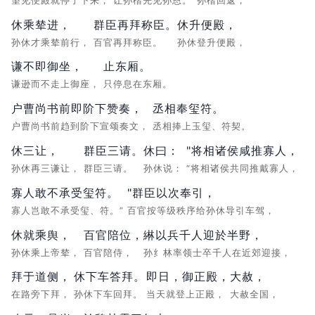
望见便殿就停了下来，
让孙楷先见孙恩。
孙楷回返，
休乘辇进，
群臣再拜称臣。
休升便殿，
孙休才乘辇前行，
百官再拜称臣。
孙休登升便殿，
谦不即御坐，
止东厢。
谦逊而不走上御座，
只停息在东厢。
户曹尚书前即阶下赞奏，
丞相奉玺符。
户曹尚书前趋到阶下宣颂奏文，
丞相捧上玉玺、符契。
休三让，
群臣三请。
休曰：
"将相诸侯咸推寡人，
孙休再三谦让，
群臣三请。
孙休说：
“将相诸侯共同推戴寡人，
寡人敢不承受玺符。
"群臣以次奉引，
寡人岂敢不承受玺、符。”
百官按等级秩序给孙休导引车驾，
休就乘舆，
百官陪位，
綝以兵千人迎於半野，
孙休乘上帝辇，
百官陪侍，
孙纟林率领士卒千人在近郊迎接，
拜于道侧，
休下车答拜。
即日，御正殿，
大赦，
在路旁下拜，
孙休下车回拜。
当天就登上正殿，
大赦全国，