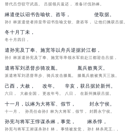
替代吕岱驻守武昌。
吕据领兵返还，
准备讨伐孙綝。
綝遣使以诏书告喻钦、咨等，
使取据。
孙纟林派遣使者持皇帝诏书告喻文钦、唐咨等，
让他们擒获吕据。
冬十月丁未，
冬十月四日，
遣孙宪及丁奉、施宽等以舟兵逆据於江都，
孙纟林派遣孙宪及丁奉、施宽等率领水军前赴江都迎击吕据，
遣将军刘丞督步骑攻胤。
胤兵败夷灭。
派遣将军刘丞督率步、骑兵攻击滕胤。
滕胤兵败被夷灭三族。
己酉，
大赦，
改年。
辛亥，
获吕据於新州。
六日，
大赦全国，
更改年号。
八日，
在新州擒获吕据。
十一月，
以綝为大将军、假节，
封永宁侯。
十一月，
孙亮任命孙纟林为大将军，假节，
封爵永宁侯。
孙宪与将军王惇谋杀綝，
事觉，
綝杀惇，
孙宪与将军王昶谋杀孙纟林，
事情被发觉，
孙纟林杀死王..，