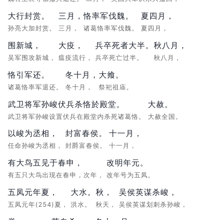
大行封赏。
三月，
恪率军伐魏。
夏四月，
孙亮大加封赏。
三月，
诸葛恪率军伐魏。
夏四月，
围新城，
大疫，
兵卒死者大半。
秋八月，
吴军围攻新城，
瘟疫流行，
兵卒死亡过半。
秋八月，
恪引军还。
冬十月，
大飨。
诸葛恪率军退还。
冬十月，
祭祀祖庙。
武卫将军孙峻伏兵杀恪於殿堂。
大赦。
武卫将军孙峻设置伏兵在殿堂内杀死诸葛恪。
大赦全国。
以峻为丞相，
封富春侯。
十一月，
任命孙峻为丞相，
封爵富春侯。
十一月，
有大鸟五见于春申，
改明年元。
有五只大鸟出现在春申，次年，
改年号为五凤。
五凤元年夏，
大水。
秋，
吴侯英谋杀峻，
五凤元年(254)夏，
洪水。
秋天，
吴侯英谋划刺杀孙峻，