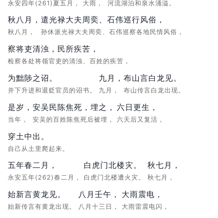
永安四年(261)夏五月，
大雨，
河流湖泊和泉水涌溢。
秋八月，
遣光禄大夫周奕、石伟巡行风俗，
秋八月，
孙休派光禄大夫周奕、石伟巡察各地民情风俗，
察将吏清浊，民所疾苦，
检察各处将领官吏的清浊、百姓的疾苦，
为黜陟之诏。
九月，
布山言白龙见。
并下升进和退贬官员的诏书。
九月，
布山传言白龙出现。
是岁，
安吴民陈焦死，埋之，
六日更生，
当年，
安吴的百姓陈焦死后被埋，
六天后又复活，
穿土中出。
自己从土里爬起来。
五年春二月，
白虎门北楼灾。
秋七月，
永安五年(262)春二月，
白虎门北楼遭火灾。
秋七月，
始新言黄龙见。
八月壬午，
大雨震电，
始新传言有黄龙出现。
八月十三日，
大雨雷震电闪，