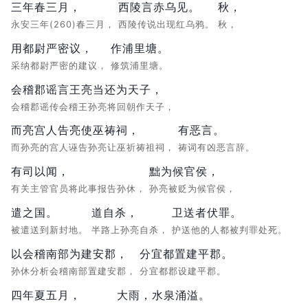
三年春三月，
西陵言赤乌见。
秋，
永安三年(260)春三月，
西陵传说出现红乌鸦。
秋，
用都尉严密议，
作浦里塘。
采纳都尉严密的建议，
修筑浦里塘。
会稽郡谣言王亮当还为天子，
会稽郡谣传会稽王孙亮将回朝作天子，
而亮宫人告亮使巫祷祠，
有恶言。
而孙亮的宫人诬告孙亮让巫祈祷祖祠，
祷词有凶恶言辞。
有司以闻，
黜为候官侯，
有关主管官员将此事报告孙休，
孙亮被贬为候官侯，
遣之国。
道自杀，
卫送者伏罪。
被遣送到新封地。
半路上孙亮自杀，
护送他的人都被判罪处死。
以会稽南部为建安郡，
分宜都置建平郡。
孙休分析会稽南部置建安郡，
分宜都郡设建平郡。
四年夏五月，
大雨，
水泉涌溢。