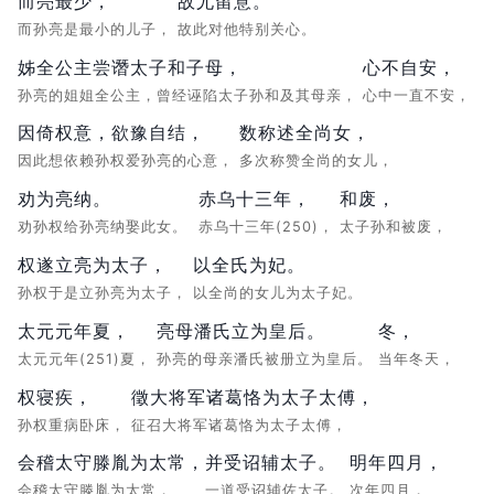
而亮最少，
故尤留意。
而孙亮是最小的儿子，
故此对他特别关心。
姊全公主尝谮太子和子母，
心不自安，
孙亮的姐姐全公主，曾经诬陷太子孙和及其母亲，
心中一直不安，
因倚权意，欲豫自结，
数称述全尚女，
因此想依赖孙权爱孙亮的心意，
多次称赞全尚的女儿，
劝为亮纳。
赤乌十三年，
和废，
劝孙权给孙亮纳娶此女。
赤乌十三年(250)，
太子孙和被废，
权遂立亮为太子，
以全氏为妃。
孙权于是立孙亮为太子，
以全尚的女儿为太子妃。
太元元年夏，
亮母潘氏立为皇后。
冬，
太元元年(251)夏，
孙亮的母亲潘氏被册立为皇后。
当年冬天，
权寝疾，
徵大将军诸葛恪为太子太傅，
孙权重病卧床，
征召大将军诸葛恪为太子太傅，
会稽太守滕胤为太常，
并受诏辅太子。
明年四月，
会稽太守滕胤为太常，
一道受诏辅佐太子。
次年四月，