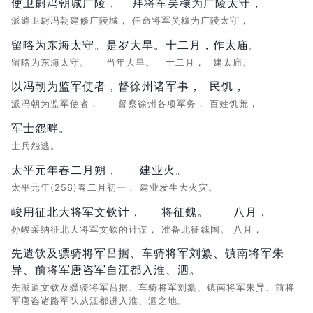
使卫尉冯朝城广陵，
拜将军吴穰为广陵太守，
派遣卫尉冯朝建修广陵城，
任命将军吴穰为广陵太守，
留略为东海太守。
是岁大旱。
十二月，
作太庙。
留略为东海太守。
当年大旱。
十二月，
建太庙。
以冯朝为监军使者，
督徐州诸军事，
民饥，
派冯朝为监军使者，
督察徐州各项军务，
百姓饥荒，
军士怨畔。
士兵怨逃。
太平元年春二月朔，
建业火。
太平元年(256)春二月初一，
建业发生大火灾。
峻用征北大将军文钦计，
将征魏。
八月，
孙峻采纳征北大将军文钦的计谋，
准备北征魏国。
八月，
先遣钦及骠骑将军吕据、车骑将军刘纂、镇南将军朱
异、前将军唐咨军自江都入淮、泗。
先派遣文钦及骠骑将军吕据、车骑将军刘纂、镇南将军朱异、前将
军唐咨诸路军队从江都进入淮、泗之地。