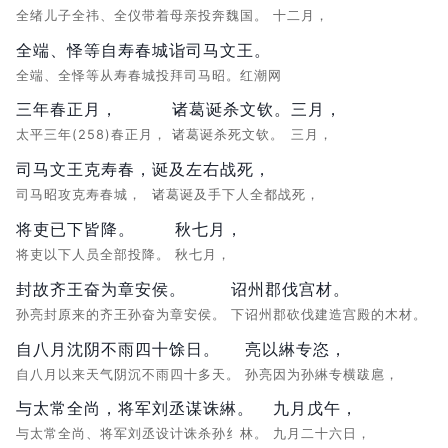
全绪儿子全祎、全仪带着母亲投奔魏国。
十二月，
全端、怿等自寿春城诣司马文王。
全端、全怿等从寿春城投拜司马昭。红潮网
三年春正月，
诸葛诞杀文钦。
三月，
太平三年(258)春正月，
诸葛诞杀死文钦。
三月，
司马文王克寿春，
诞及左右战死，
司马昭攻克寿春城，
诸葛诞及手下人全都战死，
将吏已下皆降。
秋七月，
将吏以下人员全部投降。
秋七月，
封故齐王奋为章安侯。
诏州郡伐宫材。
孙亮封原来的齐王孙奋为章安侯。
下诏州郡砍伐建造宫殿的木材。
自八月沈阴不雨四十馀日。
亮以綝专恣，
自八月以来天气阴沉不雨四十多天。
孙亮因为孙綝专横跋扈，
与太常全尚，将军刘丞谋诛綝。
九月戊午，
与太常全尚、将军刘丞设计诛杀孙纟林。
九月二十六日，