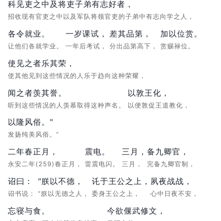
科见吏之中及将吏子弟有志好者，
招收现有官吏之中以及军队将领官吏的子弟中有志向学之人，
各令就业。
一岁课试，
差其品第，
加以位赏。
让他们各就学业。
一年后考试，
分出品第高下，
赏赐禄位。
使见之者乐其荣，
使其他见到这些情况的人乐于趋向这种荣耀，
闻之者羡其誉。
以敦王化，
听到这些情况的人羡慕取得这种声名。
以便敦促王道教化，
以隆风俗。"
发扬纯美风俗。”
二年春正月，
震电。
三月，
备九卿官，
永安二年(259)春正月，
雷震电闪。
三月，
完备九卿官制，
诏曰：
"朕以不德，
讬于王公之上，
夙夜战战，
诏书说：
“朕以无德之人，
委身王公之上，
心中日夜不安，
忘寝与食。
今欲偃武修文，