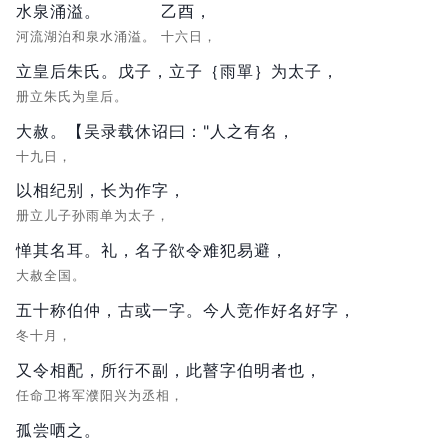
水泉涌溢。
乙酉，
河流湖泊和泉水涌溢。
十六日，
立皇后朱氏。戊子，立子｛雨單｝为太子，
册立朱氏为皇后。
大赦。【吴录载休诏曰："人之有名，
十九日，
以相纪别，长为作字，
册立儿子孙雨单为太子，
惮其名耳。礼，名子欲令难犯易避，
大赦全国。
五十称伯仲，古或一字。今人竞作好名好字，
冬十月，
又令相配，所行不副，此瞽字伯明者也，
任命卫将军濮阳兴为丞相，
孤尝哂之。