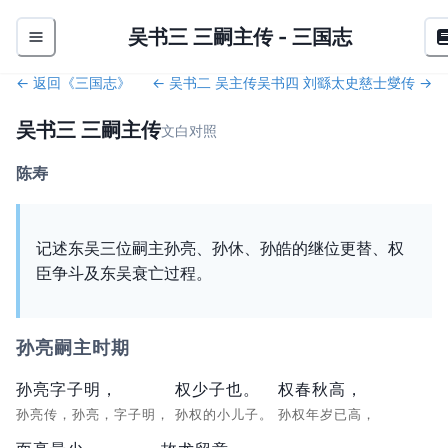
吴书三 三嗣主传
-
三国志
← 返回《
三国志
》
←
吴书二 吴主传
吴书四 刘繇太史慈士燮传
→
吴书三 三嗣主传
文白对照
陈寿
记述东吴三位嗣主孙亮、孙休、孙皓的继位更替、权
臣争斗及东吴衰亡过程。
孙亮嗣主时期
孙亮字子明，
权少子也。
权春秋高，
孙亮传，孙亮，字子明，
孙权的小儿子。
孙权年岁已高，