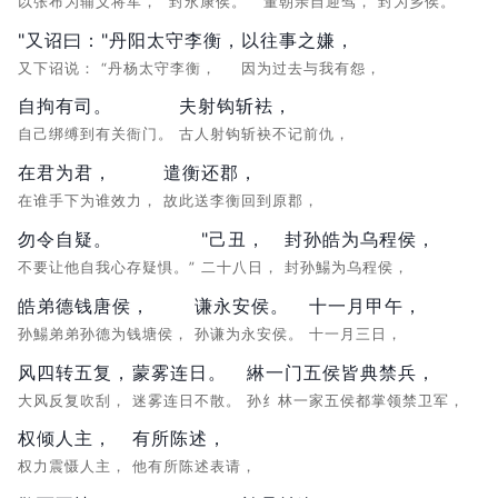
以张布为辅义将军，
封永康侯。
董朝亲自迎驾，
封为乡侯。”
"又诏曰：
"丹阳太守李衡，
以往事之嫌，
又下诏说：
“丹杨太守李衡，
因为过去与我有怨，
自拘有司。
夫射钩斩袪，
自己绑缚到有关衙门。
古人射钩斩袂不记前仇，
在君为君，
遣衡还郡，
在谁手下为谁效力，
故此送李衡回到原郡，
勿令自疑。
"己丑，
封孙皓为乌程侯，
不要让他自我心存疑惧。”
二十八日，
封孙鰑为乌程侯，
皓弟德钱唐侯，
谦永安侯。
十一月甲午，
孙鰑弟弟孙德为钱塘侯，
孙谦为永安侯。
十一月三日，
风四转五复，
蒙雾连日。
綝一门五侯皆典禁兵，
大风反复吹刮，
迷雾连日不散。
孙纟林一家五侯都掌领禁卫军，
权倾人主，
有所陈述，
权力震慑人主，
他有所陈述表请，