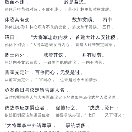
敬而不违，
於是益恣。
孙休只得恭敬对待，不敢有违，
于是孙纟林更加骄横放肆。
休恐其有变，
数加赏赐。
丙申，
孙休担心孙纟林心底有不良的变化，
多次加予赏赐。
五日，
诏曰：
"大将军忠款内发，
首建大计以安社稷，
孙休下诏说：
“大将军忠诚发自内心，
首建大计来安定国家，
卿士内外，
咸赞其议，
并有勋劳。
朝廷内外文武百官，
一致赞同他的建议，
一同有功劳。
昔霍光定计，
百僚同心，
无复是过。
从前霍光定计，
百官同心，
也未超过今天的情形。
亟案前日与议定策告庙人名，
及时按照前些天与大将军商议定下的参加告庙仪式的人员名单，
依故事应加爵位者，
促施行之。
"戊戌，
诏曰：
依照旧例应该加进爵位者，
都要尽快办理。”
七日，
又下诏说：
"大将军掌中外诸军事，
事统烦多，