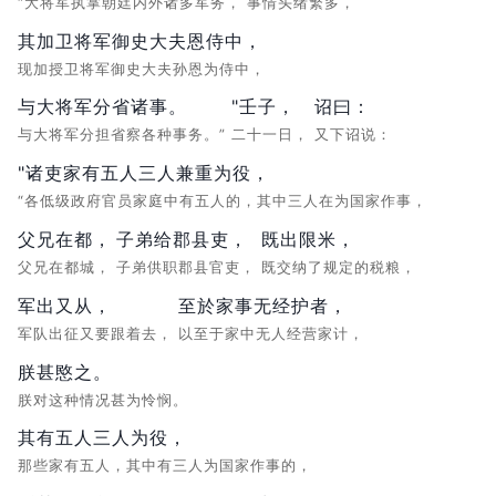
“大将军执掌朝廷内外诸多军务，
事情头绪繁多，
其加卫将军御史大夫恩侍中，
现加授卫将军御史大夫孙恩为侍中，
与大将军分省诸事。
"壬子，
诏曰：
与大将军分担省察各种事务。”
二十一日，
又下诏说：
"诸吏家有五人三人兼重为役，
“各低级政府官员家庭中有五人的，其中三人在为国家作事，
父兄在都，
子弟给郡县吏，
既出限米，
父兄在都城，
子弟供职郡县官吏，
既交纳了规定的税粮，
军出又从，
至於家事无经护者，
军队出征又要跟着去，
以至于家中无人经营家计，
朕甚愍之。
朕对这种情况甚为怜悯。
其有五人三人为役，
那些家有五人，其中有三人为国家作事的，