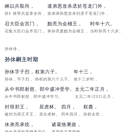
綝以兵取尚，
遣弟恩攻杀丞於苍龙门外，
孙纟林带兵捉拿全尚，
派弟弟孙恩攻杀刘丞于苍龙门外，
召大臣会宫门，
黜亮为会稽王，
时年十六。
召集大臣们会齐宫门，
将孙亮废黜为会稽王，
当时孙亮十六岁。
孙休传，
孙休嗣主时期
孙休字子烈，
权第六子。
年十三，
孙休，字子烈，
孙权的第六个儿子。
他十三岁时，
从中书郎射慈、郎中盛冲受学。
太元二年正月，
从中书郎射慈、郎中盛冲学习。
太元二年(252)正月，
封琅邪王，
居虎林。
四月，
权薨，
被封为琅王牙王，
居住虎林。
同年四月，
孙权去世，
休弟亮承统，
诸葛恪秉政，
孙休弟弟孙亮继承皇位，
诸葛恪主掌朝政，