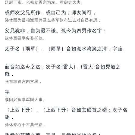
廷尉丁密、光禄勋孟宗为左、右御史大夫。
或师友父兄所作，或自己为；师友尚可，
孙休因为丞相濮阳兴及左将军张布过去对自己有恩，
父兄犹非，自为最不谦。孤今为四男作名字：
故将重要事务委托他。
太子名｛雨單｝，｛雨單｝音如湖水湾澳之湾，字莔，
莔音如迄今之迄；次子名{雷大}，{雷大}音如兕觥之
觥，
张布掌管宫内官署，
字
濮阳兴执掌军国大事。
〈上西下升〉，〈上西下升〉音如玄礥首之礥；次子名
壾，
孙休专心于古典书籍，