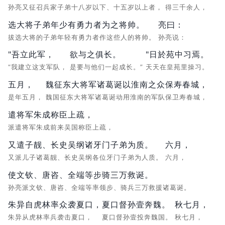
孙亮又征召兵家子弟十八岁以下、十五岁以上者，
得三千余人，
选大将子弟年少有勇力者为之将帅。
亮曰：
拔选大将的子弟年轻有勇力者作这些人的将帅。
孙亮说：
"吾立此军，
欲与之俱长。
"日於苑中习焉。
“我建立这支军队，
是要与他们一起成长。”
天天在皇苑里操习。
五月，
魏征东大将军诸葛诞以淮南之众保寿春城，
是年五月，
魏国征东大将军诸葛诞动用淮南的军队保卫寿春城，
遣将军朱成称臣上疏，
派遣将军朱成前来吴国称臣上疏，
又遣子靓、长史吴纲诸牙门子弟为质。
六月，
又派儿子诸葛靓、长史吴纲各位牙门子弟为人质。
六月，
使文钦、唐咨、全端等步骑三万救诞。
孙亮派文钦、唐咨、全端等率领步、骑兵三万救援诸葛诞。
朱异自虎林率众袭夏口，
夏口督孙壹奔魏。
秋七月，
朱异从虎林率兵袭击夏口，
夏口督孙壹投奔魏国。
秋七月，