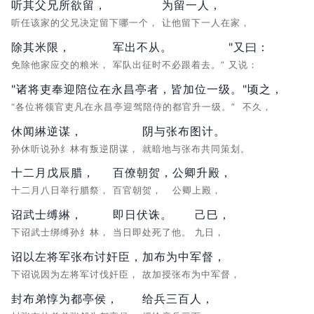
听其父兄所欲留，
为留一人，
听任该家的父兄决定留下哪一个，
让他留下一人在家，
除其米限，
军出不从。
"又曰：
免除他家应交的粮米，
军队出征时不必跟着去。”
又说：
"诸将吏奉迎陪位在永昌亭者，皆加位一级。
"顷之，
“各位将领官吏凡在永昌亭迎驾陪侍的都官升一级。”
不久，
休闻綝逆谋，
阴与张布图计。
孙休听说孙纟林有叛逆阴谋，
就暗地与张布共同策划。
十二月戊辰腊，
百僚朝贺，
公卿升殿，
十二月八日举行腊祭，
百官朝贺，
公卿上殿，
诏武士缚綝，
即日伏诛。
己巳，
下诏武士绑缚孙纟林，
当日即处死了他。
九日，
诏以左将军张布讨奸臣，
加布为中军督，
下诏说因为左将军讨伐奸臣，
故加授张布为中军督，
封布弟惇为都亭侯，
给兵三百人，