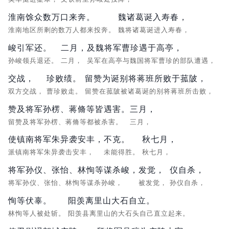
淮南馀众数万口来奔。
魏诸葛诞入寿春，
淮南地区所剩的数万人都来投奔。
魏将诸葛诞进入寿春，
峻引军还。
二月，
及魏将军曹珍遇于高亭，
孙峻领兵退还。
二月，
吴军在高亭与魏国将军曹珍的部队遭遇，
交战，
珍败绩。
留赞为诞别将蒋班所败于菰陂，
双方交战，
曹珍败走。
留赞在菰陂被诸葛诞的别将蒋班所击败，
赞及将军孙楞、蒋脩等皆遇害。
三月，
留赞及将军孙楞、蒋脩等都被杀害。
三月，
使镇南将军朱异袭安丰，
不克。
秋七月，
派镇南将军朱异袭击安丰，
未能得胜。
秋七月，
将军孙仪、张怡、林恂等谋杀峻，
发觉，
仪自杀，
将军孙仪、张怡、林恂等谋杀孙峻，
被发觉，
孙仪自杀，
恂等伏辜。
阳羡离里山大石自立。
林恂等人被处斩。
阳羡县离里山的大石头自己直立起来。