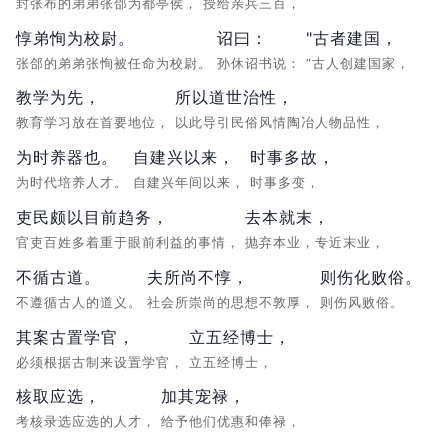
封张布的弟弟张郃为都亭侯，
授给亲兵三百，
惇弟恂为校尉。
诏曰：
"古者建国，
张郃的弟弟张恂被任命为校尉。
孙休诏书说：
“古人创建国家，
教学为先，
所以道世治性，
教育学习放在首要地位，
以此导引民俗风情陶冶人物品性，
为时养器也。
自建兴以来，
时事多故，
为时代培养人才。
自建兴年间以来，
时事多变，
吏民颇以目前趋务，
去本就末，
官吏百姓多着重于眼前利益的事情，
抛弃本业，专近末业，
不循古道。
夫所尚不惇，
则伤化败俗。
不遵循古人的道义。
社会所崇尚的思想不敦厚，
则伤风败俗。
其案古置学官，
立五经博士，
必须根据古制来设置学官，
立五经博士，
核取应选，
加其宠禄，
考核录选应选的人才，
给予他们优惠和俸禄，