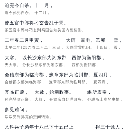
迫宪令自杀。
十二月，
迫令孙宪自杀。
十二月，
使五官中郎将刁玄告乱于蜀。
派五官中郎将刁玄到蜀国告知吴国内乱情形。
二年春二月甲寅，
大雨，震电。
乙卯，
雪，
太平二年(257)春二月二十三日，
大雨雷震电闪。
十四日，
雪，
大寒。
以长沙东部为湘东郡，
西部为衡阳郡，
天大寒。
分长沙郡东部为湘东郡，
西部为衡阳郡，
会稽东部为临海郡，
豫章东部为临川郡。
夏四月，
会稽郡东部为临海郡，
豫章郡东部为临川郡。
夏四月，
亮临正殿，
大赦，
始亲政事。
綝所表奏，
孙亮登临正殿，
大赦，
开始亲自处理政务。
孙綝所上奏的事情，
多见难问，
常常受到孙亮的责问诘难。
又科兵子弟年十八已下十五已上，
得三千馀人，