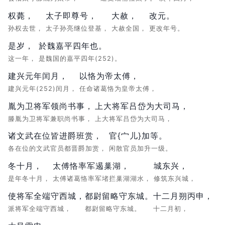
权薨，
太子即尊号，
大赦，
改元。
孙权去世，
太子孙亮继位登基，
大赦全国，
更改年号。
是岁，
於魏嘉平四年也。
这一年，
是魏国的嘉平四年(252)。
建兴元年闰月，
以恪为帝太傅，
建兴元年(252)闰月，
任命诸葛恪为皇帝太傅，
胤为卫将军领尚书事，
上大将军吕岱为大司马，
滕胤为卫将军兼职尚书事，
上大将军吕岱为大司马，
诸文武在位皆进爵班赏，
官{宀儿}加等。
各在位的文武官员都晋爵加赏，
闲散官员加升一级。
冬十月，
太傅恪率军遏巢湖，
城东兴，
是年冬十月，
太傅诸葛恪率军堵拦巢湖湖水，
修筑东兴城，
使将军全端守西城，
都尉留略守东城。
十二月朔丙申，
派将军全端守西城，
都尉留略守东城。
十二月初，