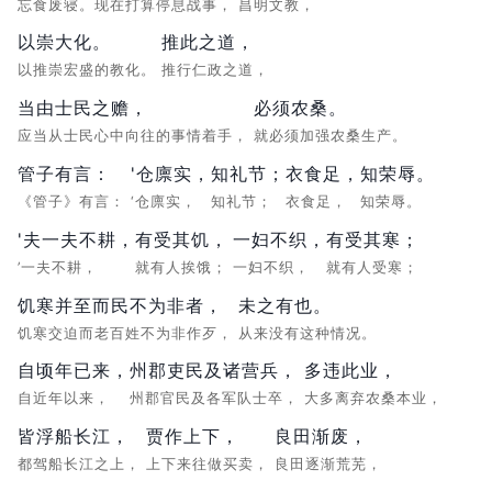
忘食废寝。现在打算停息战事，
昌明文教，
以崇大化。
推此之道，
以推崇宏盛的教化。
推行仁政之道，
当由士民之赡，
必须农桑。
应当从士民心中向往的事情着手，
就必须加强农桑生产。
管子有言：
'仓廪实，
知礼节；
衣食足，
知荣辱。
《管子》有言：
‘仓廪实，
知礼节；
衣食足，
知荣辱。
'夫一夫不耕，
有受其饥，
一妇不织，
有受其寒；
’一夫不耕，
就有人挨饿；
一妇不织，
就有人受寒；
饥寒并至而民不为非者，
未之有也。
饥寒交迫而老百姓不为非作歹，
从来没有这种情况。
自顷年已来，
州郡吏民及诸营兵，
多违此业，
自近年以来，
州郡官民及各军队士卒，
大多离弃农桑本业，
皆浮船长江，
贾作上下，
良田渐废，
都驾船长江之上，
上下来往做买卖，
良田逐渐荒芜，