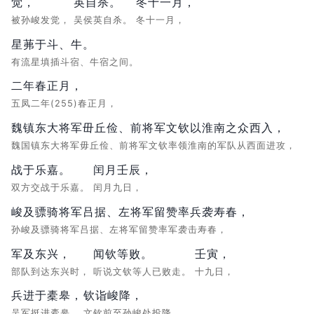
觉，
英自杀。
冬十一月，
被孙峻发觉，
吴侯英自杀。
冬十一月，
星茀于斗、牛。
有流星填插斗宿、牛宿之间。
二年春正月，
五凤二年(255)春正月，
魏镇东大将军毌丘俭、前将军文钦以淮南之众西入，
魏国镇东大将军毋丘俭、前将军文钦率领淮南的军队从西面进攻，
战于乐嘉。
闰月壬辰，
双方交战于乐嘉。
闰月九日，
峻及骠骑将军吕据、左将军留赞率兵袭寿春，
孙峻及骠骑将军吕据、左将军留赞率军袭击寿春，
军及东兴，
闻钦等败。
壬寅，
部队到达东兴时，
听说文钦等人已败走。
十九日，
兵进于橐皋，
钦诣峻降，
吴军挺进橐皋，
文钦前至孙峻处投降，