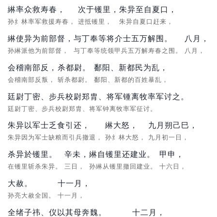
綝率众救寿春，
次于镬里，
朱异至自夏口，
孙纟林率军救援寿春，
进抵镬里，
朱异自夏口赶来，
綝使异为前部督，
与丁奉等将介士五万解围。
八月，
孙綝派他为前部督，
与丁奉等统领甲兵五万解寿春之围。
八月，
会稽南部反，
杀都尉。
鄱阳、新都民为乱，
会稽南部反叛，
斩杀都尉。
鄱阳、新都的百姓暴乱，
廷尉丁密、步兵校尉郑胄、将军锺离牧率军讨之。
廷尉丁密、步兵校尉郑胄、将军钟离牧率军征讨。
朱异以军士乏食引还，
綝大怒，
九月朔己巳，
朱异因为军士缺粮而引兵撤退，
孙纟林大怒，
九月初一日，
杀异於镬里。
辛未，
綝自镬里还建业。
甲申，
在镬里斩杀朱异。
三日，
孙綝从镬里撤回建业。
十六日，
大赦。
十一月，
孙亮大赦全国。
十一月，
全绪子祎、仪以其母奔魏。
十二月，