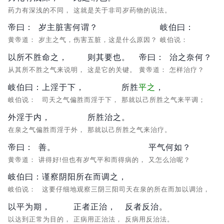
药力有深浅的不同，
这就是关于非司岁药物的说法。
帝曰：
岁主脏害何谓？
岐伯曰：
黄帝道：
岁主之气，伤害五脏，这是什么原因？
岐伯说：
以所不胜命之，
则其要也。
帝曰：
治之奈何？
从其所不胜之气来说明，
这是它的关键。
黄帝道：
怎样治疗？
岐伯曰：
上淫于下，
所胜
平之
，
岐伯说：
司天之气偏胜而淫于下，
那就以己所胜之气来平调；
外淫于内，
所胜治之。
在泉之气偏胜而淫于外，
那就以己所胜之气来治疗。
帝曰：
善。
平气何如？
黄帝道：
讲得好!但也有岁气平和而得病的，
又怎么治呢？
岐伯曰：
谨察阴阳所在而调之，
岐伯说：
这要仔细地观察三阴三阳司天在泉的所在而加以调治，
以平为期，
正者正治，
反者反治。
以达到正常为目的，
正病用正治法，
反病用反治法。