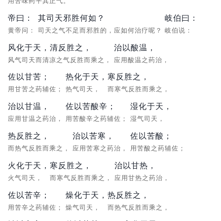
用苦味药平其正气。
帝曰：
其司天邪胜何如？
岐伯曰：
黄帝问：
司天之气不足而邪胜的，应如何治疗呢？
岐伯说：
风化于天，清反胜之，
治以酸温，
风气司天而清凉之气反胜而乘之，
应用酸温之药治，
佐以甘苦；
热化于天，
寒反胜之，
用甘苦之药辅佐；
热气司天，
而寒气反胜而乘之，
治以甘温，
佐以苦酸辛；
湿化于天，
应用甘温之药治，
用苦酸辛之药辅佐；
湿气司天，
热反胜之，
治以苦寒，
佐以苦酸；
而热气反胜而乘之，
应用苦寒之药治，
用苦酸之药辅佐；
火化于天，
寒反胜之，
治以甘热，
火气司天，
而寒气反胜而乘之，
应用甘热之药治，
佐以苦辛；
燥化于天，
热反胜之，
用苦辛之药辅佐；
燥气司天，
而热气反胜而乘之，