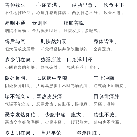
善伸数欠，
心痛支满，
两胁里急，
饮食不下，
不住地打哈欠，
心痛并感觉撑满，
两胁拘急不舒，
饮食不进，
鬲咽不通，
食则呕，
腹胀善噫，
咽隔不通畅，
食后就要呕吐，
肚腹发胀，多噫气，
得后与气，
则快然如衰，
身体皆重。
但大便或放屁后，
却觉得轻快并像软懒似的，
全身乏力。
岁少阴在泉，
热淫所胜，
则焰浮川泽，
少阴在泉的年份，
热气偏胜，
气就升浮于川泽，
阴处反明。
民病腹中常鸣，
气上冲胸，
阴处反觉明亮。
人容易患腹中不时鸣响的病，
逆气会上冲胸脘，
喘不能久立，
寒热皮肤痛，
目瞑齿痛肿，
气喘不能久立，
恶寒发热，皮肤痛，眼模糊，
牙痛，项肿，
恶寒发热如疟，
少腹中痛，
腹大，
蛰虫不藏。
寒热交争好像疟疾，
少腹中痛，
腹部胀大。
蛰虫也不伏藏。
岁太阴在泉，
草乃早荣，
湿淫所胜，