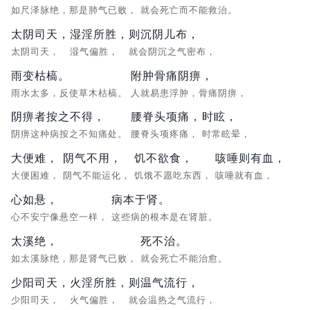
如尺泽脉绝，那是肺气已败，
就会死亡而不能救治。
太阴司天，
湿淫所胜，
则沉阴儿布，
太阴司天，
湿气偏胜，
就会阴沉之气密布，
雨变枯槁。
附肿骨痛阴痹，
雨水太多，反使草木枯槁。
人就易患浮肿，骨痛阴痹，
阴痹者按之不得，
腰脊头项痛，
时眩，
阴痹这种病按之不知痛处。
腰脊头项疼痛，
时常眩晕，
大便难，
阴气不用，
饥不欲食，
咳唾则有血，
大便困难，
阴气不能运化，
饥饿不愿吃东西，
咳唾就有血，
心如悬，
病本于肾。
心不安宁像悬空一样，
这些病的根本是在肾脏。
太溪绝，
死不治。
如太溪脉绝，那是肾气已败，
就会死亡不能治愈。
少阳司天，
火淫所胜，
则温气流行，
少阳司天，
火气偏胜，
就会温热之气流行，