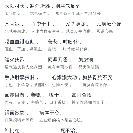
太阳司天，
寒淫所胜，
则寒气反至，
太阳司天，
寒气偏胜，
寒气就会出其不意地到来，
水且冰，
血变于中，
发为痈疡。
民病厥心痛，
水就要结冰。
人体内血液生变，
就会发生痈疡，
厥逆心痛，
呕血血泄鼽衄，
善悲，
时眩仆，
呕血，下血，鼻流血，
善悲，
时常眩晕仆倒。
运火炎烈，
雨暴乃雹，
胸腹满，
运气遇戊癸火化炎烈，
就有暴雨冰雹，
易患胸腹满，
手热肘挛掖肿，
心澹澹大动，
胸胁胃脘不安，
手热，肘挛急，腋部肿，
心悸不安，
胸胁胃脘不舒，
面赤目黄，
善噫，
嗌干，
甚则色炲，
面赤、目黄，
善噫气，
口干舌燥，
甚至面黑如同烟子，
渴而欲饮，
病本于心。
口渴想喝水等病，
这些病的根本是在心脏。
神门绝，
死不治。