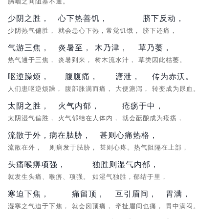
膈咽之间阻塞不通。
少阴之胜，
心下热善饥，
脐下反动，
少阴热气偏胜，
就会患心下热，常觉饥饿，
脐下还痛，
气游三焦，
炎暑至，
木乃津，
草乃萎，
热气通于三焦，
炎暑到来，
树木流水汁，
草类因此枯萎。
呕逆躁烦，
腹腹痛，
溏泄，
传为赤沃。
人们患呕逆烦躁，
腹部胀满而痛，
大便溏泻，
转变成为尿血。
太阴之胜，
火气内郁，
疮疡于中，
太阴湿气偏胜，
火气郁结在人体内，
就会酝酿成为疮疡，
流散于外，
病在胠胁，
甚则心痛热格，
流散在外，
则病发于胠胁，
甚则心疼。热气阻隔在上部，
头痛喉痹项强，
独胜则湿气内郁，
就发生头痛、喉痹、项强。
如湿气独胜，郁结于里，
寒迫下焦，
痛留顶，
互引眉间，
胃满，
湿寒之气迫于下焦，
就会囟顶痛，
牵扯眉间也痛，
胃中满闷。