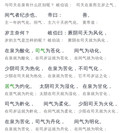
与司天在泉有什么区别呢？
岐伯说：
司天在泉而主岁之气，
间气者纪步也。
帝曰：
善。
主一年的气化。间气，
主六十天的气化。
黄帝道：
岁主奈何？
岐伯曰：
厥阴司天为风化，
岁的主气是怎样的呢？
岐伯说：
厥阴在司天就为风化，
在泉为酸化，
司气
为苍化，
间气为动化。
在泉就为酸化，
在司岁运就为苍化，
在间气就为动化；
少阴司天为热化，
在泉为苦化，
不司气化，
少阴在司天就为热化，
在泉就为苦化，
它不司岁运之化，
居气
为灼化。
太阴司天为湿化，
在泉为甘化，
在居气就为灼化；
太阴在司天就为湿化，
在泉就为甘化，
司气为黅化，
间气为柔化。
少阳司天为火化，
在司岁运就为黅化，
在间气就为柔化；
少阳在司天就为火化，
在泉为苦化，
司气为丹化，
间气为明化。
在泉就为苦化，
在司岁运就为丹化，
在间气就为明化；