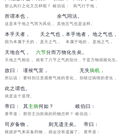
那么风行之化又怎样呢？
岐伯说：
风气行于地，
所谓本也，
余气同法。
这是本于地之气而为风化，
其他五气也是这样。
本乎天者，
天之气也，
本乎地者，
地之气也，
因为本属于天的，
是天之气，
本属于地的，
是地之气，
天地合气，
六节
分而万物化生矣。
天地之气相合，
就有了六节之气的划分，于是万物就能化生。
故曰：
谨候气宜，
无失
病机
，
所以说：
要特别注意观察气候的变化，
别错过病情的变化，
此之谓也。
就是这个道理。
帝曰：
其
主病
何如？
岐伯曰：
黄帝道：
那些主治疾病的药物怎样？
岐伯说：
司岁备物，
则无遗主矣。
帝曰：
根据岁气来采备药物，
就会没有遗漏了。
黄帝道：