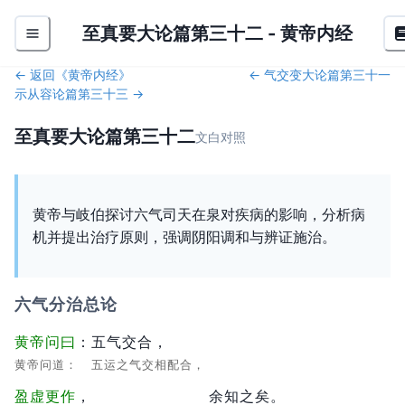
至真要大论篇第三十二
-
黄帝内经
← 返回《
黄帝内经
》
←
气交变大论篇第三十一
示从容论篇第三十三
→
至真要大论篇第三十二
文白对照
黄帝与岐伯探讨六气司天在泉对疾病的影响，分析病
机并提出治疗原则，强调阴阳调和与辨证施治。
六气分治总论
黄帝问曰
：
五气交合，
黄帝问道：
五运之气交相配合，
盈虚更作
，
余知之矣。