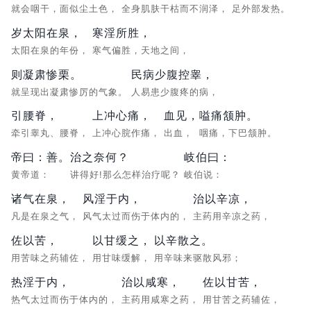
就会咽干，面似尘土色，
全身肌肤干枯而不润泽，
足外部发热。
岁太阳在泉，
寒淫所胜，
太阳在泉的年份，
寒气偏胜，天地之间，
则凝肃惨栗。
民病少腹控睾，
就呈现出凝肃惨厉的气象。
人易患少腹疼的病，
引腰脊，
上冲心痛，
血见，
嗌痛颔肿。
牵引睾丸、腰脊，
上冲心脘作痛，
出血，
咽痛，下巴颔肿。
帝曰：善。
治之奈何？
岐伯曰：
黄帝道：
讲得好!那么怎样治疗呢？
岐伯说：
诸气在泉，
风淫于内，
治以辛凉，
凡是在泉之气，
风气太过而伤于体内的，
主药用辛凉之药，
佐以苦，
以甘缓之，
以辛散之。
用苦味之药辅佐，
用甘味缓解，
用辛味来驱散风邪；
热淫于内，
治以咸寒，
佐以甘苦，
热气太过而伤于体内的，
主药用咸寒之药，
用甘苦之药辅佐，