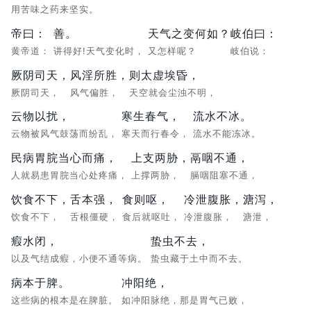
用苦味之药来坚实。
帝曰：
善。
天气之变何如？
岐伯曰：
黄帝道：
讲得好!天气变化时，
又怎样呢？
岐伯说：
厥阴司天，
风淫所胜，
则太虚埃昏，
厥阴司天，
风气偏胜，
天空就会尘浊不明，
云物以扰，
寒生春气，
流水不冰。
云物被风气鼓荡而纷乱，
寒天而行春令，
流水不能冻冰。
民病胃脘当心而痛，
上支两胁，
鬲咽不通，
人就易患胃脘当心处疼痛，
上撑两胁，
膈咽阻塞不通，
饮食不下，
舌本强，
食则呕，
冷泄腹胀，
溏泻，
饮食不下，
舌根僵硬，
食后就呕吐，
冷泄腹胀，
溏泄，
瘕水闭，
蛰虫不去，
以及气结成瘕，小便不通等病。
蛰虫藏于土中而不去。
病本于脾。
冲阳绝，
这些病的根本是在脾脏。
如冲阳脉绝，那是胃气已败，