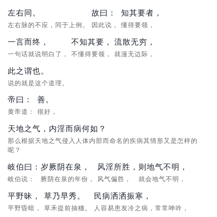
左右同。
故曰：
知其要者，
左右脉的不应，同于上例。
因此说，
懂得要领，
一言而终，
不知其要，
流散无穷，
一句话就说明白了，
不懂得要领，
就漫无边际，
此之谓也。
说的就是这个道理。
帝曰：
善。
黄帝道：
很好，
天地之气，内淫而病何如？
那么根据天地之气侵入人体内部而命名的疾病其情形又是怎样的
呢？
岐伯曰：
岁厥阴在泉，
风淫所胜，
则地气不明，
岐伯说：
厥阴在泉的年份，
风气偏胜，
就会地气不明，
平野昧，
草乃早秀。
民病洒洒振寒，
平野昏暗，
草禾提前抽穗。
人容易患发冷之病，常常呻吟，