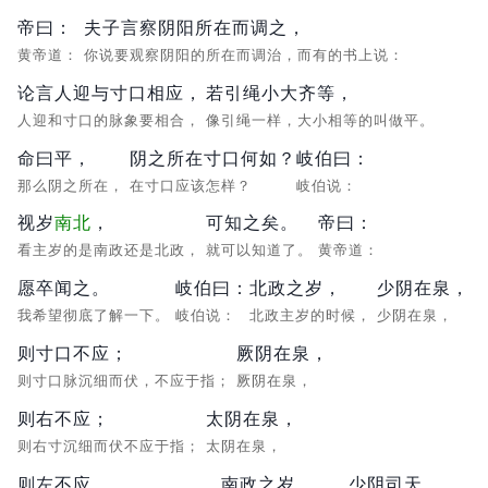
帝曰：
夫子言察阴阳所在而调之，
黄帝道：
你说要观察阴阳的所在而调治，而有的书上说：
论言人迎与寸口相应，
若引绳小大齐等，
人迎和寸口的脉象要相合，
像引绳一样，大小相等的叫做平。
命曰平，
阴之所在寸口何如？
岐伯曰：
那么阴之所在，
在寸口应该怎样？
岐伯说：
视岁
南北
，
可知之矣。
帝曰：
看主岁的是南政还是北政，
就可以知道了。
黄帝道：
愿卒闻之。
岐伯曰：
北政之岁，
少阴在泉，
我希望彻底了解一下。
岐伯说：
北政主岁的时候，
少阴在泉，
则寸口不应；
厥阴在泉，
则寸口脉沉细而伏，不应于指；
厥阴在泉，
则右不应；
太阴在泉，
则右寸沉细而伏不应于指；
太阴在泉，
则左不应。
南政之岁，
少阴司天，