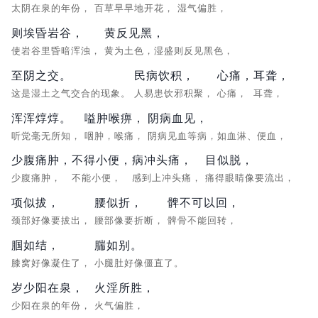
太阴在泉的年份，
百草早早地开花，
湿气偏胜，
则埃昏岩谷，
黄反见黑，
使岩谷里昏暗浑浊，
黄为土色，湿盛则反见黑色，
至阴之交。
民病饮积，
心痛，
耳聋，
这是湿土之气交合的现象。
人易患饮邪积聚，
心痛，
耳聋，
浑浑焞焞。
嗌肿喉痹，
阴病血见，
听觉毫无所知，
咽肿，喉痛，
阴病见血等病，如血淋、便血，
少腹痛肿，
不得小便，
病冲头痛，
目似脱，
少腹痛肿，
不能小便，
感到上冲头痛，
痛得眼睛像要流出，
项似拔，
腰似折，
髀不可以回，
颈部好像要拔出，
腰部像要折断，
髀骨不能回转，
腘如结，
腨如别。
膝窝好像凝住了，
小腿肚好像僵直了。
岁少阳在泉，
火淫所胜，
少阳在泉的年份，
火气偏胜，