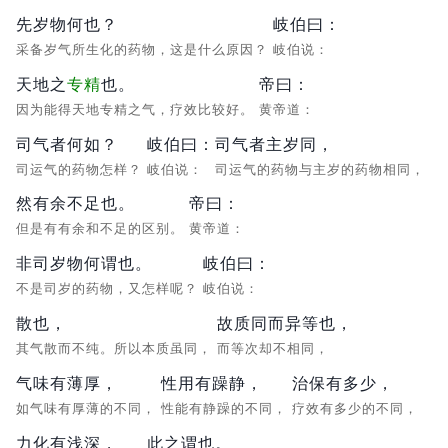
先岁物何也？
岐伯曰：
采备岁气所生化的药物，这是什么原因？
岐伯说：
天地之
专精
也。
帝曰：
因为能得天地专精之气，疗效比较好。
黄帝道：
司气者何如？
岐伯曰：
司气者主岁同，
司运气的药物怎样？
岐伯说：
司运气的药物与主岁的药物相同，
然有余不足也。
帝曰：
但是有有余和不足的区别。
黄帝道：
非司岁物何谓也。
岐伯曰：
不是司岁的药物，又怎样呢？
岐伯说：
散也，
故质同而异等也，
其气散而不纯。所以本质虽同，
而等次却不相同，
气味有薄厚，
性用有躁静，
治保有多少，
如气味有厚薄的不同，
性能有静躁的不同，
疗效有多少的不同，
力化有浅深，
此之谓也。