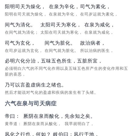
阳明司天为燥化，
在泉为辛化，
司气为素化，
阳明在司天就为燥化，
在泉就为辛化，
在司岁运就为素化，
间气为清化。
太阳司天为寒化，
在泉为咸化，
在间气就为清化；
太阳在司天就为寒化，
在泉就为咸化，
司气为玄化，
间气为脏化。
故治病者，
在司岁运就为玄化，
在间气就为脏化。
所以治病的医生，
必明六化分治，五味五色所生，五脏所宜，
必须明白六气的不同气化作用以及五味五色所产生的变化作用和五
脏的喜恶，
乃可以言盈虚病生之绪也。
然后才能说对气化的盈虚和疾病的发生有了头绪。
六气在泉与司天病症
帝曰：
厥阴在泉而酸化，
先余知之矣。
黄帝道：
厥阴在泉而从酸化，
我早就明白了，
风化之行也，何如？
岐伯曰：
风行于地，