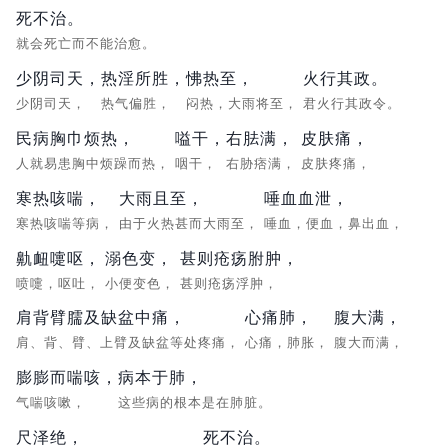
死不治。
就会死亡而不能治愈。
少阴司天，
热淫所胜，
怫热至，
火行其政。
少阴司天，
热气偏胜，
闷热，大雨将至，
君火行其政令。
民病胸巾烦热，
嗌干，
右胠满，
皮肤痛，
人就易患胸中烦躁而热，
咽干，
右胁痞满，
皮肤疼痛，
寒热咳喘，
大雨且至，
唾血血泄，
寒热咳喘等病，
由于火热甚而大雨至，
唾血，便血，鼻出血，
鼽衄嚏呕，
溺色变，
甚则疮疡胕肿，
喷嚏，呕吐，
小便变色，
甚则疮疡浮肿，
肩背臂臑及缺盆中痛，
心痛肺，
腹大满，
肩、背、臂、上臂及缺盆等处疼痛，
心痛，肺胀，
腹大而满，
膨膨而喘咳，
病本于肺，
气喘咳嗽，
这些病的根本是在肺脏。
尺泽绝，
死不治。