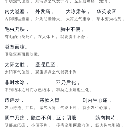
阳明燥气偏胜，
则清凉之气发于内，
左胠胁疼痛，泄泻，
内为嗌塞，
外发疝，
大凉肃杀，
华英改容，
内则咽嗌窒塞，
外则阴囊肿大。
大凉之气肃杀，
草木变为枯黄，
毛虫乃殃，
胸中不便，
有毛的虫类死亡。在人体上，
就要胸中不舒，
嗌塞而咳。
咽嗌窒塞而且咳嗽。
太阳之胜，
凝凓且至，
太阳寒气偏胜，
凝肃凛冽之气就要来到，
非时水冰，
羽乃后化，
不到结冰之时而水已结冰，
羽类之虫延迟生化。
痔疟发，
寒厥入胃，
则内生心痛，
发为痔疮、疟疾。
寒气入胃，气逆上冲，
就会发生心痛，
阴中乃疡，
隐曲不利，
互引阴股，
筋肉拘苛，
阴部生疮疡，
小便不利，
疼痛牵引两股内侧，
筋肉拘急引缩，