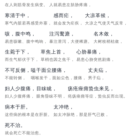
在人则筋骨发生病变。
人就易患左胠胁疼痛，
寒清于中，
感而疟，
大凉革候，
寒气内脏若再感受外塞，
就会发为疟疾，
大凉之气使天气反常，
咳，腹中鸣，
注泻鹜溏，
名木敛，
易患咳嗽、腹中鸣响，
暴注泄泻，大便稀溏。
大树枝梢枯敛，
生菀于下，
草焦上首，
心胁暴痛，
而生气郁伏于下，
草梢也因之焦干，
易患心胁突然剧痛，
不可反侧，
嗌干面尘腰痛，
丈夫疝，
不能转侧，
咽喉发干，面如尘色，腰痛，
男子疝，
妇人少腹痛，
目眜眦，
疡疮痤痈蛰虫来见，
妇人少腹疼痛，
眼角昏眜不明，
疮疡痤痈等症，蛰虫反而出现。
病本于肝。
太冲绝，
这些病的根本是在肝脏。
如太冲脉绝，那是肝气已败，
死不治。
就会死亡不能治愈。