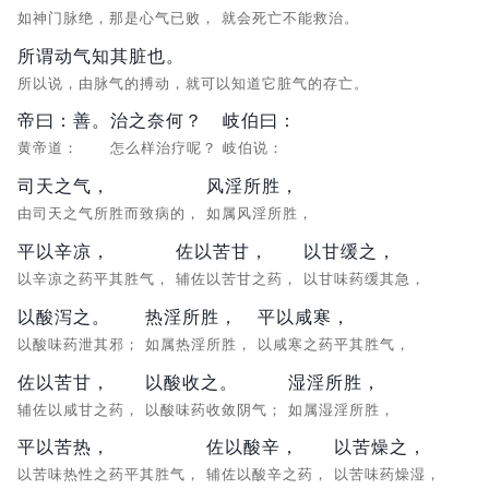
如神门脉绝，那是心气已败，
就会死亡不能救治。
所谓动气知其脏也。
所以说，由脉气的搏动，就可以知道它脏气的存亡。
帝曰：善。
治之奈何？
岐伯曰：
黄帝道：
怎么样治疗呢？
岐伯说：
司天之气，
风淫所胜，
由司天之气所胜而致病的，
如属风淫所胜，
平以辛凉，
佐以苦甘，
以甘缓之，
以辛凉之药平其胜气，
辅佐以苦甘之药，
以甘味药缓其急，
以酸泻之。
热淫所胜，
平以咸寒，
以酸味药泄其邪；
如属热淫所胜，
以咸寒之药平其胜气，
佐以苦甘，
以酸收之。
湿淫所胜，
辅佐以咸甘之药，
以酸味药收敛阴气；
如属湿淫所胜，
平以苦热，
佐以酸辛，
以苦燥之，
以苦味热性之药平其胜气，
辅佐以酸辛之药，
以苦味药燥湿，