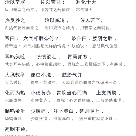
治以辛寒，
佐以苦甘；
寒化于天，
应用辛寒之药治，
用苦甘之药辅佐；
寒气司天，
热反胜之，
治以咸冷，
佐以苦辛。
而热气反胜而乘之，
应用咸冷之药治，
用苦辛之药辅佐。
帝曰：
六气相胜奈何？
岐伯曰：
厥阴之胜，
黄帝道：
六气相胜是怎样的情况？
岐伯说：
厥阴风气偏胜，
耳鸣头眩，
愦愦欲吐，
胃鬲如寒，
就会耳鸣头眩，
心中烦乱想吐，
胃脘之上及横膈之下，有寒感，
大风数举，
倮虫不滋，
胠胁气并，
大风时起，
倮虫不能滋生。
人就容易患胠胁之气偏著一边，
化而为热，
小便黄赤，
胃脘当心而痛，
上支两胁，
化而成热，
小便黄赤，
胃脘当心之处疼痛，
上肢两胁胀满，
肠鸣飧泄，
少腹痛，
注下赤白，
甚则呕吐，
肠鸣飧泄，
少腹疼痛，
泄泻赤白，
病严重时就要呕吐，
鬲咽不通。