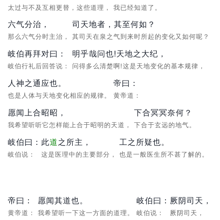
太过与不及互相更替，这些道理，
我已经知道了。
六气分治，
司天地者，其至何如？
那么六气分时主治，
其司天在泉之气到来时所起的变化又如何呢？
岐伯再拜对曰：
明乎哉问也!天地之大纪，
岐伯行礼后回答说：
问得多么清楚啊!这是天地变化的基本规律，
人神之通应也。
帝曰：
也是人体与天地变化相应的规律。
黄帝道：
愿闻上合昭昭，
下合冥冥奈何？
我希望听听它怎样能上合于昭明的天道，
下合于玄远的地气。
岐伯曰：
此
道
之所主，
工之所疑也。
岐伯说：
这是医理中的主要部分，
也是一般医生所不甚了解的。
帝曰：
愿闻其道也。
岐伯曰：
厥阴司天，
黄帝道：
我希望听一下这一方面的道理。
岐伯说：
厥阴司天，