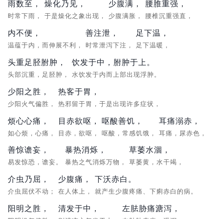
雨数至，
燥化乃见，
少腹满，
腰脽重强，
时常下雨，
于是燥化之象出现，
少腹满胀，
腰椎沉重强直，
内不便，
善注泄，
足下温，
温蕴于内，而伸展不利，
时常泄泻下注，
足下温暖，
头重足胫胕肿，
饮发于中，胕肿于上。
头部沉重，足胫肿，
水饮发于内而上部出现浮肿。
少阳之胜，
热客于胃，
少阳火气偏胜，
热邪留于胃，于是出现许多症状，
烦心心痛，
目赤欲呕，
呕酸善饥，
耳痛溺赤，
如心烦，心痛，
目赤，欲呕，
呕酸，常感饥饿，
耳痛，尿赤色，
善惊谵妄，
暴热消烁，
草萎水涸，
易发惊恐，谵妄。
暴热之气消烁万物，
草萎黄，水干竭，
介虫乃屈，
少腹痛，
下沃赤白。
介虫屈伏不动；
在人体上，
就产生少腹疼痛、下痢赤白的病。
阳明之胜，
清发于中，
左胠胁痛溏泻，