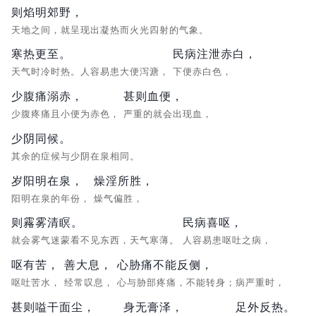
则焰明郊野，
天地之间，就呈现出凝热而火光四射的气象。
寒热更至。
民病注泄赤白，
天气时冷时热。人容易患大便泻溏，
下便赤白色，
少腹痛溺赤，
甚则血便，
少腹疼痛且小便为赤色，
严重的就会出现血，
少阴同候。
其余的症候与少阴在泉相同。
岁阳明在泉，
燥淫所胜，
阳明在泉的年份，
燥气偏胜，
则霿雾清瞑。
民病喜呕，
就会雾气迷蒙看不见东西，天气寒薄。
人容易患呕吐之病，
呕有苦，
善大息，
心胁痛不能反侧，
呕吐苦水，
经常叹息，
心与胁部疼痛，不能转身；病严重时，
甚则嗌干面尘，
身无膏泽，
足外反热。