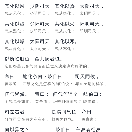
其化以风；
少阴司天，
其化以热；
太阴司天，
气从风化；
少阴司天，
气从热化；
太阴司天，
其化以湿，
少阳司天，
其化以火；
阳明司天，
气从湿化；
少阳司天，
气从火化；
阳明司天，
其化以燥；
太阳司天，
其化以寒。
气从燥化；
太阳司天，
气从寒化；
以所临脏位，命其病者也。
它们都是以客气所临的脏位来决定疾病称谓的。
帝曰：
地化奈何？岐伯曰：
司天同候，
黄帝道：
在泉之化是怎样的!岐伯说：
与司天是同样的，
间气皆然。
帝曰：
间气何谓？
岐伯曰：
间气也是如此。
黄帝道：
怎样叫做间气？
岐伯说：
司左右者，
是谓间气也。
帝曰：
分管司天在泉之左右的，
就称为间气。
黄帝道：
何以异之？
岐伯曰：
主岁者纪岁，