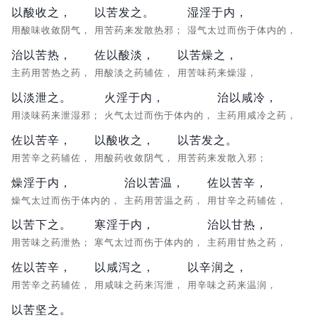
以酸收之，
以苦发之。
湿淫于内，
用酸味收敛阴气，
用苦药来发散热邪；
湿气太过而伤于体内的，
治以苦热，
佐以酸淡，
以苦燥之，
主药用苦热之药，
用酸淡之药辅佐，
用苦味药来燥湿，
以淡泄之。
火淫于内，
治以咸冷，
用淡味药来泄湿邪；
火气太过而伤于体内的，
主药用咸冷之药，
佐以苦辛，
以酸收之，
以苦发之。
用苦辛之药辅佐，
用酸药收敛阴气，
用苦药来发散入邪；
燥淫于内，
治以苦温，
佐以苦辛，
燥气太过而伤于体内的，
主药用苦温之药，
用甘辛之药辅佐，
以苦下之。
寒淫于内，
治以甘热，
用苦味之药泄热；
寒气太过而伤于体内的，
主药用甘热之药，
佐以苦辛，
以咸泻之，
以辛润之，
用苦辛之药辅佐，
用咸味之药来泻泄，
用辛味之药来温润，
以苦坚之。