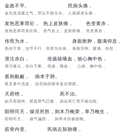
金政不平。
民病头痛，
金失其清肃之气，所以不能当令。
人就易患头痛，
发热恶寒而疟，
热上皮肤痛，
色变黄赤，
发热恶寒而发疟疾，
热气在上，皮肤疼痛，
色变黄赤，
传而为水，
身面胕肿，腹满仰息，
热传于里，治节不行，变而为水病，
身面浮肿、腹满、仰息，
泄注赤白，
疮疡咳唾血，
烦心胸中热，
泄泻暴注，赤白下痢，
疮疡，唾血，
心烦，胸中热，
甚则鼽衄，
病本于肺。
甚至鼻中流血，
这些病的根本是在肺脏。
天府绝，
死不治。
如天府脉绝，那是肺气已败，
就会死亡而不能治愈。
阳明司天，
燥淫所胜，
则木乃晚荣，草乃晚生，
阳明司天，
燥气偏胜，
则草木回春较晚。
筋骨内变。
民病左胠胁痛，