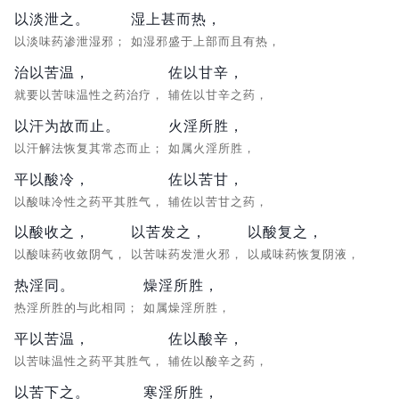
以淡泄之。
湿上甚而热，
以淡味药渗泄湿邪；
如湿邪盛于上部而且有热，
治以苦温，
佐以甘辛，
就要以苦味温性之药治疗，
辅佐以甘辛之药，
以汗为故而止。
火淫所胜，
以汗解法恢复其常态而止；
如属火淫所胜，
平以酸冷，
佐以苦甘，
以酸味冷性之药平其胜气，
辅佐以苦甘之药，
以酸收之，
以苦发之，
以酸复之，
以酸味药收敛阴气，
以苦味药发泄火邪，
以咸味药恢复阴液，
热淫同。
燥淫所胜，
热淫所胜的与此相同；
如属燥淫所胜，
平以苦温，
佐以酸辛，
以苦味温性之药平其胜气，
辅佐以酸辛之药，
以苦下之。
寒淫所胜，