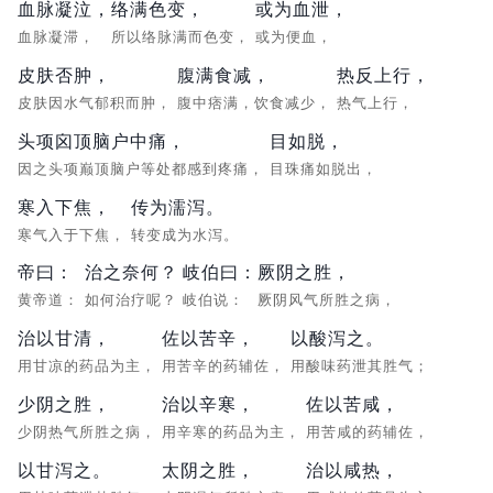
血脉凝泣，
络满色变，
或为血泄，
血脉凝滞，
所以络脉满而色变，
或为便血，
皮肤否肿，
腹满食减，
热反上行，
皮肤因水气郁积而肿，
腹中痞满，饮食减少，
热气上行，
头项囟顶脑户中痛，
目如脱，
因之头项巅顶脑户等处都感到疼痛，
目珠痛如脱出，
寒入下焦，
传为濡泻。
寒气入于下焦，
转变成为水泻。
帝曰：
治之奈何？
岐伯曰：
厥阴之胜，
黄帝道：
如何治疗呢？
岐伯说：
厥阴风气所胜之病，
治以甘清，
佐以苦辛，
以酸泻之。
用甘凉的药品为主，
用苦辛的药辅佐，
用酸味药泄其胜气；
少阴之胜，
治以辛寒，
佐以苦咸，
少阴热气所胜之病，
用辛寒的药品为主，
用苦咸的药辅佐，
以甘泻之。
太阴之胜，
治以咸热，