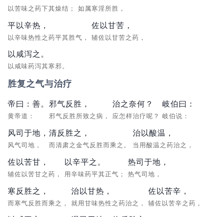
以苦味之药下其燥结；
如属寒淫所胜，
平以辛热，
佐以甘苦，
以辛味热性之药平其胜气，
辅佐以甘苦之药，
以咸泻之。
以咸味药泻其寒邪。
胜复之气与治疗
帝曰：善。
邪气反胜，
治之奈何？
岐伯曰：
黄帝道：
邪气反胜所致之病，
应怎样治疗呢？
岐伯说：
风司于地，
清反胜之，
治以酸温，
风气司地，
而清肃之金气反胜而乘之。
当用酸温之药治之，
佐以苦甘，
以辛平之。
热司于地，
辅佐以苦甘之药，
用辛味药平其正气；
热气司地，
寒反胜之，
治以甘热，
佐以苦辛，
而寒气反胜而乘之，
就用甘味热性之药治之，
辅佐以苦辛之药，