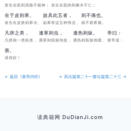
发生在筋则屈曲不能伸；
发生在肌肉则麻木不仁；
在于皮则寒。
故具此五者，
则不痛也。
发生在皮肤则寒冷。
如果有这五种情况，
就不甚疼痛。
凡痹之类，
逢寒则虫，
逢热则纵。
帝曰：
凡痹病一类疾患，
遇寒则筋脉拘急，
遇热则筋脉弛缓。
黄帝道：
善。
讲得好！
← 返回《
黄帝内经
》
←
风论篇第二十一
痿论篇第二十三
→
读典籍网 DuDianJi.com