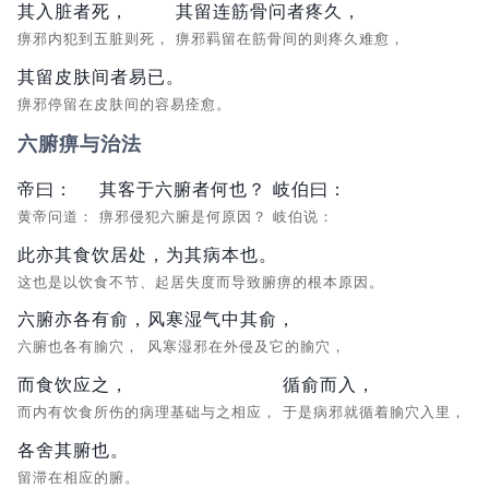
其入脏者死，
其留连筋骨问者疼久，
痹邪内犯到五脏则死，
痹邪羁留在筋骨间的则疼久难愈，
其留皮肤间者易已。
痹邪停留在皮肤间的容易痊愈。
六腑痹与治法
帝曰：
其客于六腑者何也？
岐伯曰：
黄帝问道：
痹邪侵犯六腑是何原因？
岐伯说：
此亦其食饮居处，为其病本也。
这也是以饮食不节、起居失度而导致腑痹的根本原因。
六腑亦各有俞，
风寒湿气中其俞，
六腑也各有腧穴，
风寒湿邪在外侵及它的腧穴，
而食饮应之，
循俞而入，
而内有饮食所伤的病理基础与之相应，
于是病邪就循着腧穴入里，
各舍其腑也。
留滞在相应的腑。