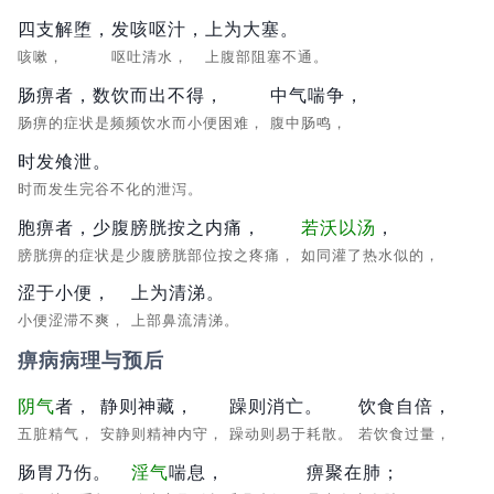
四支解堕，
发咳呕汁，
上为大塞。
咳嗽，
呕吐清水，
上腹部阻塞不通。
肠痹者，数饮而出不得，
中气喘争，
肠痹的症状是频频饮水而小便困难，
腹中肠鸣，
时发飧泄。
时而发生完谷不化的泄泻。
胞痹者，少腹膀胱按之内痛，
若沃以汤
，
膀胱痹的症状是少腹膀胱部位按之疼痛，
如同灌了热水似的，
涩于小便，
上为清涕。
小便涩滞不爽，
上部鼻流清涕。
痹病病理与预后
阴气
者，
静则神藏，
躁则消亡。
饮食自倍，
五脏精气，
安静则精神内守，
躁动则易于耗散。
若饮食过量，
肠胃乃伤。
淫气
喘息，
痹聚在肺；