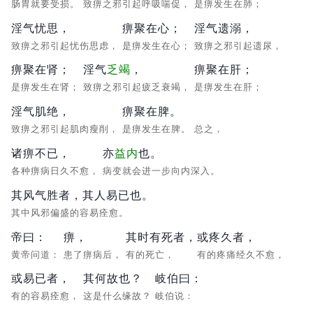
肠胃就要受损。
致痹之邪引起呼吸喘促，
是痹发生在肺；
淫气忧思，
痹聚在心；
淫气遗溺，
致痹之邪引起忧伤思虑，
是痹发生在心；
致痹之邪引起遗尿，
痹聚在肾；
淫气
乏竭
，
痹聚在肝；
是痹发生在肾；
致痹之邪引起疲乏衰竭，
是痹发生在肝；
淫气肌绝，
痹聚在脾。
致痹之邪引起肌肉瘦削，
是痹发生在脾。
总之，
诸痹不已，
亦
益内
也。
各种痹病日久不愈，
病变就会进一步向内深入。
其风气胜者，其人易已也。
其中风邪偏盛的容易痊愈。
帝曰：
痹，
其时有死者，
或疼久者，
黄帝问道：
患了痹病后，
有的死亡，
有的疼痛经久不愈，
或易已者，
其何故也？
岐伯曰：
有的容易痊愈，
这是什么缘故？
岐伯说：