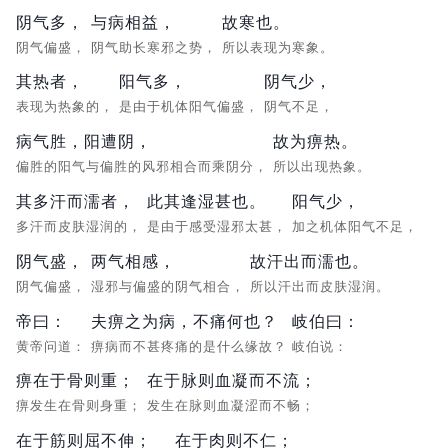
阴气多，
与病相益，
故寒也。
阴气偏盛，
阴气助长寒邪之势，
所以表现为寒象。
其热者，
阳气多，
阴气少，
表现为热象的，
是由于机体阳气偏盛，
阴气不足，
病气胜，阳遭阴，
故为痹热。
偏胜的阳气与偏胜的风邪相合而乘阴分，
所以出现热象。
其多汗而濡者，
此其逢湿甚也。
阳气少，
多汗而皮肤湿润的，
是由于感受湿邪太甚，
加之机体阳气不足，
阴气盛，
两气相感，
故汗出而濡也。
阴气偏盛，
湿邪与偏盛的阴气相合，
所以汗出而皮肤湿润。
帝曰：
夫痹之为病，不痛何也？
岐伯曰：
黄帝问道：
痹病而不甚疼痛的是什么缘故？
岐伯说：
痹在于骨则重；
在于脉则血凝而不流；
痹发生在骨则身重；
发生在脉则血凝涩而不畅；
在于筋则屈不伸；
在于肉则不仁；