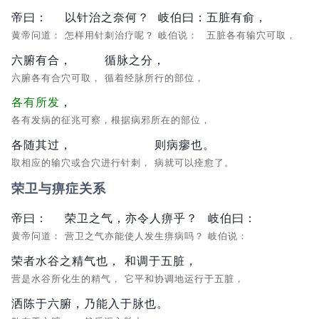
帝曰：
以针治之奈何？
岐伯曰：
五脏有俞，
黄帝问道：
怎样用针刺治疗呢？
岐伯说：
五脏各有输穴可取，
六腑有合，
循脉之分，
六腑各有合穴可取，
循着经脉所行的部位，
各有所发
，
各有发病的征兆可察，根据病邪所在的部位，
各随其过，
则病瘳也。
取相应的输穴或合穴进行针刺，
病就可以痊愈了。
荣卫与痹症关系
帝曰：
荣卫之气，亦令人痹乎？
岐伯曰：
黄帝问道：
营卫之气亦能使人发生痹病吗？
岐伯说：
荣者水谷之精气也，
和调于五脏，
营是水谷所化生的精气，
它平和协调地运行于五脏，
洒陈于六腑，
乃能入于脉也。