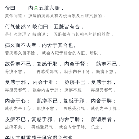
帝曰：
内
舍
五脏六腑，
黄帝问道：
痹病的病邪又有内侵而累及五脏六腑的，
何气使然？
岐伯曰：
五脏皆有合，
是什么道理？
岐伯说：
五脏都有与其相合的组织器官，
病久而不去者，
内舍于其合也。
若病邪久留不除，
就会内犯于相合的内脏。所以，
故骨痹不已，
复感于邪，
内会于肾；
筋痹不已，
骨痹不愈，
再感受邪气，
就会内舍于肾；
筋痹不愈，
复感于邪，
内会于肝；
脉痹不已，
复感于邪，
再感受邪气，
就会内舍于肝；
脉痹不愈，
再感受邪气，
内会于心；
肌痹不已，
复感于邪，
内舍于脾；
就会内舍于心；
肌痹不愈，
再感受邪气，
就会内舍于脾；
皮痹不已，
复感于邪，
内舍于肺；
所谓痹者，
皮痹不愈，
再感受邪气，
就会内舍于肺。
总之，
各以其时重感于风寒湿之气也。