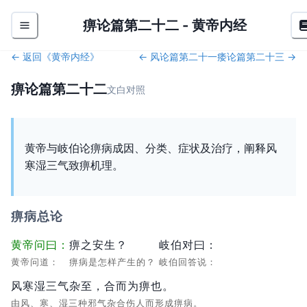
痹论篇第二十二
-
黄帝内经
← 返回《
黄帝内经
》
←
风论篇第二十一
痿论篇第二十三
→
痹论篇第二十二
文白对照
黄帝与岐伯论痹病成因、分类、症状及治疗，阐释风
寒湿三气致痹机理。
痹病总论
黄帝问曰：
痹之安生？
岐伯对曰：
黄帝问道：
痹病是怎样产生的？
岐伯回答说：
风寒湿三气杂至，合而为痹也。
由风、寒、湿三种邪气杂合伤人而形成痹病。