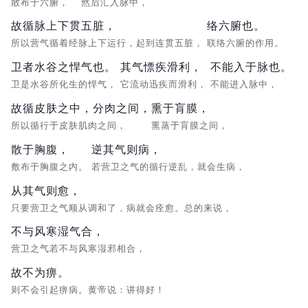
散布于六腑，
然后汇入脉中，
故循脉上下贯五脏，
络六腑也。
所以营气循着经脉上下运行，起到连贯五脏，
联络六腑的作用。
卫者水谷之悍气也。
其气慓疾滑利，
不能入于脉也。
卫是水谷所化生的悍气，
它流动迅疾而滑利，
不能进入脉中，
故循皮肤之中，分肉之间，
熏于肓膜，
所以循行于皮肤肌肉之间，
熏蒸于肓膜之间，
散于胸腹，
逆其气则病，
敷布于胸腹之内。
若营卫之气的循行逆乱，就会生病，
从其气则愈，
只要营卫之气顺从调和了，病就会痊愈。总的来说，
不与风寒湿气合，
营卫之气若不与风寒湿邪相合，
故不为痹。
则不会引起痹病。黄帝说：讲得好！