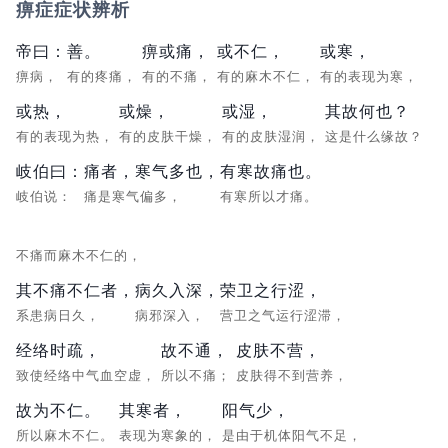
痹症症状辨析
帝曰：
善。
痹或痛，
或不仁，
或寒，
痹病，
有的疼痛，
有的不痛，
有的麻木不仁，
有的表现为寒，
或热，
或燥，
或湿，
其故何也？
有的表现为热，
有的皮肤干燥，
有的皮肤湿润，
这是什么缘故？
岐伯曰：
痛者，寒气多也，
有寒故痛也。
岐伯说：
痛是寒气偏多，
有寒所以才痛。
不痛而麻木不仁的，
其不痛不仁者，
病久入深，
荣卫之行涩，
系患病日久，
病邪深入，
营卫之气运行涩滞，
经络时疏，
故不通，
皮肤不营，
致使经络中气血空虚，
所以不痛；
皮肤得不到营养，
故为不仁。
其寒者，
阳气少，
所以麻木不仁。
表现为寒象的，
是由于机体阳气不足，