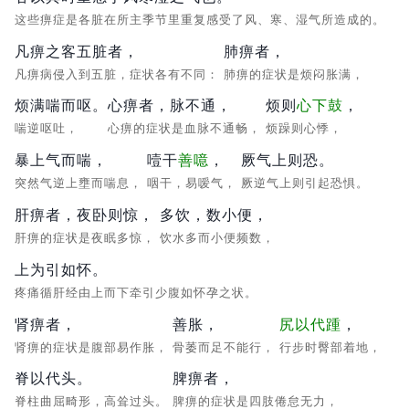
这些痹症是各脏在所主季节里重复感受了风、寒、湿气所造成的。
凡痹之客五脏者，
肺痹者，
凡痹病侵入到五脏，症状各有不同：
肺痹的症状是烦闷胀满，
烦满喘而呕。
心痹者，脉不通，
烦则
心下鼓
，
喘逆呕吐，
心痹的症状是血脉不通畅，
烦躁则心悸，
暴上气而喘，
噎干
善噫
，
厥气上则恐。
突然气逆上壅而喘息，
咽干，易嗳气，
厥逆气上则引起恐惧。
肝痹者，夜卧则惊，
多饮，数小便，
肝痹的症状是夜眠多惊，
饮水多而小便频数，
上为引如怀。
疼痛循肝经由上而下牵引少腹如怀孕之状。
肾痹者，
善胀，
尻以代踵
，
肾痹的症状是腹部易作胀，
骨萎而足不能行，
行步时臀部着地，
脊以代头。
脾痹者，
脊柱曲屈畸形，高耸过头。
脾痹的症状是四肢倦怠无力，