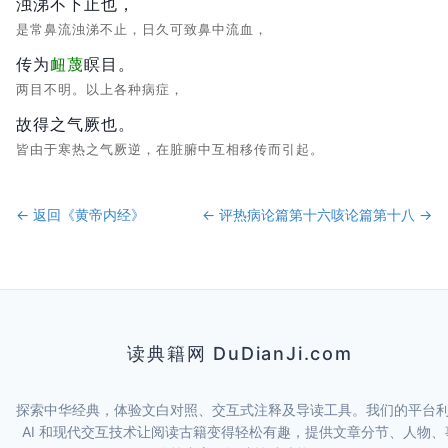
浊涕不下止也，
是常鼻流浊涕不止，日久可致鼻中流血，
传为
衄蔑
瞑目。
两目不明。以上各种病症，
故得之气厥也。
皆由于寒热之气厥逆，在脏腑中互相移传而引起。
← 返回《
黄帝内经
》
←
评热病论篇第十六
咳论篇第十八
→
读典籍网 DuDianJi.com
探索中华经典，体验文白对照、交互式注释及导读工具。我们的平台
AI 和现代交互技术让阅读古籍变得轻松有趣，提供文章分节、人物、