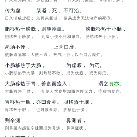
传为虚，
肠澼，死，
不可治。
日久渐成虚损；
若再患肠游，
便易成为无法治疗的死症。
胞移热于膀胱，
则癃溺血。
膀胱移热于小肠，
胞移热于膀胱，
则病小便不利和尿血。
膀胱移热于小肠，
鬲肠不便，
上为口糜。
使肠道隔塞，大便不通，
热气上行，以至口舌糜烂。
小肠移热于大肠，
为虙瘕，
为沉。
小肠移热于大肠，则热结不散，
成为伏瘕，
或为痔疮。
大肠移热于胃，
善食而瘦入，
谓之
食亦
。
大肠移热于胃，
则使人饮食增加而体瘦无力，
病称为食亦。
胃移热于胆，
亦曰食亦。
胆移热于脑，
胃移热于胆，
也叫做食亦。
胆移热于脑，
则辛渊，
鼻渊者，
则鼻梁内感觉辛辣而成为鼻渊，
鼻渊症状，