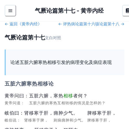
气厥论篇第十七
-
黄帝内经
← 返回《
黄帝内经
》
←
评热病论篇第十六
咳论篇第十八
→
气厥论篇第十七
文白对照
论述五脏六腑寒热相移引发的病理变化及病症表现
五脏六腑寒热相移论
黄帝问曰：
五脏六腑，寒热
相移
者何？
黄帝问道：
五脏六腑的寒热互相转移的情况是怎样的？
岐伯曰：
肾移寒于肝，
痈肿少气。
脾移寒于肝，
岐伯说：
肾移寒于脾，
则病痈肿和少气。
脾移寒于肝，