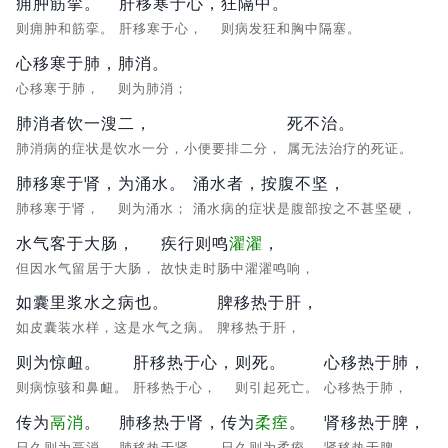
痈肿筋挛。
肝移寒于心，
狂隔中。
则痈肿和筋挛。
肝移寒于心，
则病发狂和胸中隔塞。
心移寒于肺，
肺消。
心移寒于肺，
则为肺消；
肺消者饮一溲二，
死不治。
肺消病的症状是饮水一分，小便要排二分，
属无法治疗的死证。
肺移寒于肾，
为涌水。
涌水者，按腹不坚，
肺移寒于肾，
则为涌水；
涌水病的症状是腹部按之不甚坚硬，
水气客于大肠，
疾行则鸣
濯濯
，
但因水气留居于大肠，
故快走时肠中濯濯鸣响，
如囊里浆水之病也。
脾移热于肝，
如皮囊装水样，这是水气之病。
脾移热于肝，
则为惊衄。
肝移热于心，
则死。
心移热于肺，
则病惊骇和鼻衄。
肝移热于心，
则引起死亡。
心移热于肺，
传为
鬲消
。
肺移热于肾，
传为
柔痓
。
肾移热于脾，
日久则为鬲消。
肺移热于肾，
日久则为柔痓。
肾移热于脾，