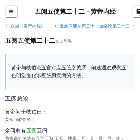
五阅五使第二十二
-
黄帝内经
← 返回《
黄帝内经
》
←
五癃津液别第二十一
血络论第二十三
→
五阅五使第二十二
文白对照
黄帝与岐伯论五官对应五脏之关系，阐述通过观察五
色明堂变化诊察脏腑疾病的方法。
五阅总论
黄帝问于岐伯曰：
黄帝问岐伯说：
余闻刺有
五官
五阅，
我听说针刺法有五官五阅(五官，即眼、耳、鼻、舌、唇。阅，