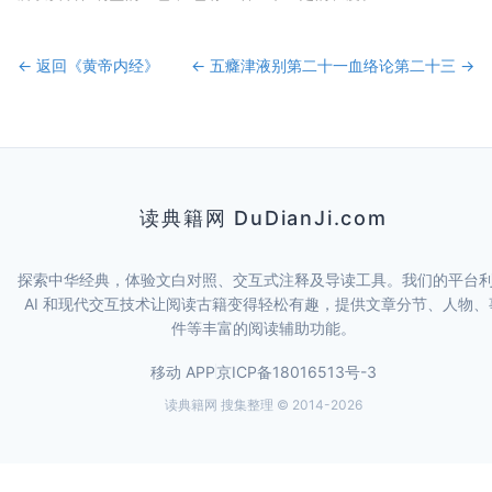
← 返回《
黄帝内经
》
←
五癃津液别第二十一
血络论第二十三
→
读典籍网 DuDianJi.com
探索中华经典，体验文白对照、交互式注释及导读工具。我们的平台
AI 和现代交互技术让阅读古籍变得轻松有趣，提供文章分节、人物、
件等丰富的阅读辅助功能。
移动 APP
京ICP备18016513号-3
读典籍网 搜集整理 © 2014-
2026