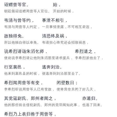
诏赠曾等官。
始，
朝廷颁诏追赠周曾等人官位。
开始的时候，
韦清与曾等约，
事泄不相引，
韦清与周曾等人约定，
一旦事情泄露，不可相互牵连，
故独得免。
清恐终及祸，
所以他独自得以幸免。
韦请担心终究还会招致祸患，
说希烈请诣朱滔乞师，
希烈遣之，
便劝说李希烈请让他到朱滔那里请求援兵，
李希烈派他去了，
行至襄邑，
逃奔刘洽。
他来到襄邑县的时候，
便逃奔到刘洽那里去了。
希烈闻周曾等有变，
闭壁数日；
李希烈听说周曾等人已有变故，
便将营垒关闭了好几天，
其党寇尉氏、郑州者闻之，
亦遁归。
他的那些前去侵犯尉氏、郑州的党羽闻知此事，
也逃了回来。
希烈乃上表归咎于周曾等，