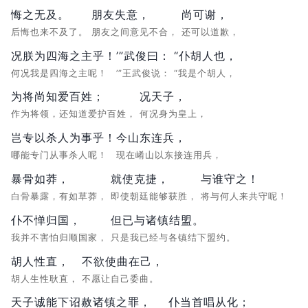
悔之无及。
朋友失意，
尚可谢，
后悔也来不及了。
朋友之间意见不合，
还可以道歉，
况朕为四海之主乎！
’”武俊曰：
“仆胡人也，
何况我是四海之主呢！
’”王武俊说：
“我是个胡人，
为将尚知爱百姓；
况天子，
作为将领，还知道爱护百姓，
何况身为皇上，
岂专以杀人为事乎！
今山东连兵，
哪能专门从事杀人呢！
现在崤山以东接连用兵，
暴骨如莽，
就使克捷，
与谁守之！
白骨暴露，有如草莽，
即使朝廷能够获胜，
将与何人来共守呢！
仆不惮归国，
但已与诸镇结盟。
我并不害怕归顺国家，
只是我已经与各镇结下盟约。
胡人性直，
不欲使曲在己，
胡人生性耿直，
不愿让自己委曲。
天子诚能下诏赦诸镇之罪，
仆当首唱从化；