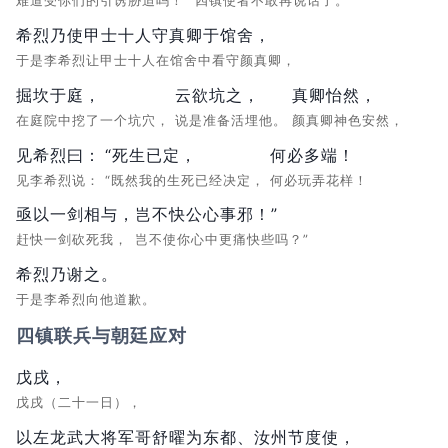
难道受你们的引诱胁迫吗！”
四镇使者不敢再说话了。
希烈乃使甲士十人守真卿于馆舍，
于是李希烈让甲士十人在馆舍中看守颜真卿，
掘坎于庭，
云欲坑之，
真卿怡然，
在庭院中挖了一个坑穴，
说是准备活埋他。
颜真卿神色安然，
见希烈曰：
“死生已定，
何必多端！
见李希烈说：
“既然我的生死已经决定，
何必玩弄花样！
亟以一剑相与，
岂不快公心事邪！”
赶快一剑砍死我，
岂不使你心中更痛快些吗？”
希烈乃谢之。
于是李希烈向他道歉。
四镇联兵与朝廷应对
戊戌，
戊戌（二十一日），
以左龙武大将军哥舒曜为东都、汝州节度使，