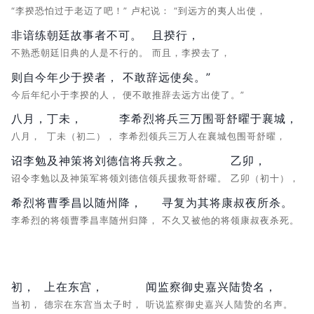
“李揆恐怕过于老迈了吧！”
卢杞说：
“到远方的夷人出使，
非谙练朝廷故事者不可。
且揆行，
不熟悉朝廷旧典的人是不行的。
而且，李揆去了，
则自今年少于揆者，
不敢辞远使矣。”
今后年纪小于李揆的人，
便不敢推辞去远方出使了。”
八月，
丁未，
李希烈将兵三万围哥舒曜于襄城，
八月，
丁未（初二），
李希烈领兵三万人在襄城包围哥舒曜，
诏李勉及神策将刘德信将兵救之。
乙卯，
诏令李勉以及神策军将领刘德信领兵援救哥舒曜。
乙卯（初十），
希烈将曹季昌以随州降，
寻复为其将康叔夜所杀。
李希烈的将领曹季昌率随州归降，
不久又被他的将领康叔夜杀死。
初，
上在东宫，
闻监察御史嘉兴陆贽名，
当初，
德宗在东宫当太子时，
听说监察御史嘉兴人陆贽的名声。