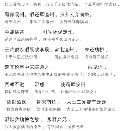
自己带领步兵、骑兵一万五千人援救清苑。
李晟军被打得大败，
退保易州。
滔还军瀛州，
张升云奔满城。
退守易州。
朱滔回军瀛州，
张升云逃奔满城。
会晟病甚，
引军还保定州。
适逢李晟患病甚重，
便带领军队回保定州。
王武俊以滔既破李晟，
留屯瀛州，
未还魏桥，
由于朱滔打败李晟，
留在瀛州屯驻，
没有返回魏桥，
遣其给事中宋端趣之。
端见滔，
王武俊便派遣他的给事中宋端前去催促朱滔。
宋端见到朱滔，
言颇不逊，
滔怒，
使谓武俊曰：
说话颇欠谦恭，
朱滔很生气，
让他告诉王武俊说：
“滔以热疾，
暂未南还，
大王二兄遽有云云。
“我因身患热病，
暂时未能南回，
大王二哥便骤然有如此说法。
滔以救魏博之故，
叛君弃兄，
我因救援魏博的原故，
背叛国君，抛弃兄弟，