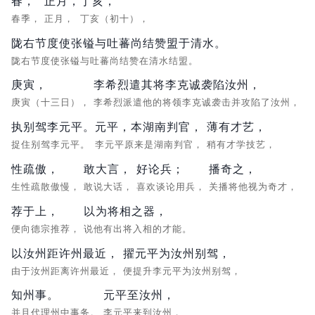
春，
正月，
丁亥，
春季，
正月，
丁亥（初十），
陇右节度使张镒与吐蕃尚结赞盟于清水。
陇右节度使张镒与吐蕃尚结赞在清水结盟。
庚寅，
李希烈遣其将李克诚袭陷汝州，
庚寅（十三日），
李希烈派遣他的将领李克诚袭击并攻陷了汝州，
执别驾李元平。
元平，本湖南判官，
薄有才艺，
捉住别驾李元平。
李元平原来是湖南判官，
稍有才学技艺，
性疏傲，
敢大言，
好论兵；
播奇之，
生性疏散傲慢，
敢说大话，
喜欢谈论用兵，
关播将他视为奇才，
荐于上，
以为将相之器，
便向德宗推荐，
说他有出将入相的才能。
以汝州距许州最近，
擢元平为汝州别驾，
由于汝州距离许州最近，
便提升李元平为汝州别驾，
知州事。
元平至汝州，
并且代理州中事务。
李元平来到汝州，