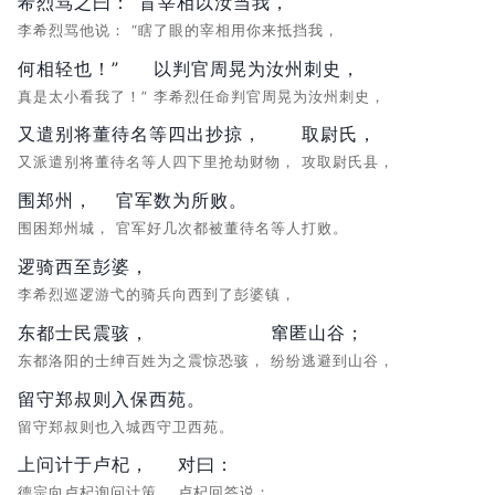
希烈骂之曰：
“盲宰相以汝当我，
李希烈骂他说：
“瞎了眼的宰相用你来抵挡我，
何相轻也！”
以判官周晃为汝州刺史，
真是太小看我了！”
李希烈任命判官周晃为汝州刺史，
又遣别将董待名等四出抄掠，
取尉氏，
又派遣别将董待名等人四下里抢劫财物，
攻取尉氏县，
围郑州，
官军数为所败。
围困郑州城，
官军好几次都被董待名等人打败。
逻骑西至彭婆，
李希烈巡逻游弋的骑兵向西到了彭婆镇，
东都士民震骇，
窜匿山谷；
东都洛阳的士绅百姓为之震惊恐骇，
纷纷逃避到山谷，
留守郑叔则入保西苑。
留守郑叔则也入城西守卫西苑。
上问计于卢杞，
对曰：
德宗向卢杞询问计策，
卢杞回答说：