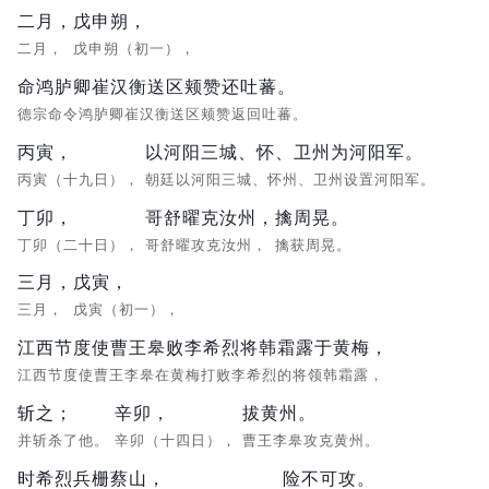
二月，
戊申朔，
二月，
戊申朔（初一），
命鸿胪卿崔汉衡送区颊赞还吐蕃。
德宗命令鸿胪卿崔汉衡送区颊赞返回吐蕃。
丙寅，
以河阳三城、怀、卫州为河阳军。
丙寅（十九日），
朝廷以河阳三城、怀州、卫州设置河阳军。
丁卯，
哥舒曜克汝州，
擒周晃。
丁卯（二十日），
哥舒曜攻克汝州，
擒获周晃。
三月，
戊寅，
三月，
戊寅（初一），
江西节度使曹王皋败李希烈将韩霜露于黄梅，
江西节度使曹王李皋在黄梅打败李希烈的将领韩霜露，
斩之；
辛卯，
拔黄州。
并斩杀了他。
辛卯（十四日），
曹王李皋攻克黄州。
时希烈兵栅蔡山，
险不可攻。