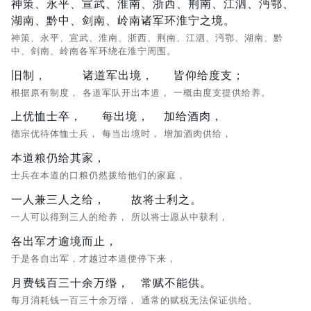
神策、永平、宣武、淮南、浙西、荆南、江泗、沔鄂、
湖南、黔中、剑南、岭南诸军环淮宁之境。
神策、永平、宣武、淮南、浙西、荆南、江泗、沔鄂、湖南、黔
中、剑南、岭南各军环绕在淮宁周围。
旧制，
诸道军出境，
皆仰给度支；
根据原有制度，
各道军队开出本道，
一概由度支提供给养。
上优恤士卒，
每出境，
加给酒肉，
德宗优待体恤士兵，
每当出境时，
增加酒肉供给，
本道粮仍给其家，
士兵在本道的口粮仍然拨给他们的家庭，
一人兼三人之给，
故将士利之。
一人可以得到三人的给养，
所以将士愿从中获利，
各出军才逾境而止，
于是各自出军，才越过本道便停下来，
月费钱百三十余万缗，
常赋不能供。
每月消耗钱一百三十余万缗，
通常的赋税无法保证供给。