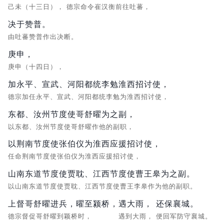
己未（十三日），
德宗命令崔汉衡前往吐蕃，
决于赞普。
由吐蕃赞普作出决断。
庚申，
庚申（十四日），
加永平、宣武、河阳都统李勉淮西招讨使，
德宗加任永平、宣武、河阳都统李勉为淮西招讨使，
东都、汝州节度使哥舒曜为之副，
以东都、汝州节度使哥舒曜作他的副职，
以荆南节度使张伯仪为淮西应援招讨使，
任命荆南节度使张伯仪为淮西应援招讨使，
山南东道节度使贾耽、江西节度使曹王皋为之副。
以山南东道节度使贾耽、江西节度使曹王李皋作为他的副职。
上督哥舒曜进兵，曜至颍桥，
遇大雨，
还保襄城。
德宗督促哥舒曜到颖桥时，
遇到大雨，
便回军防守襄城。