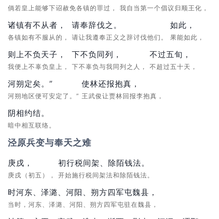
倘若皇上能够下诏赦免各镇的罪过，
我自当第一个倡议归顺王化，
诸镇有不从者，
请奉辞伐之。
如此，
各镇如有不服从的，
请让我遵奉正义之辞讨伐他们。
果能如此，
则上不负天子，
下不负同列，
不过五旬，
我便上不辜负皇上，
下不辜负与我同列之人，
不超过五十天，
河朔定矣。”
使林还报抱真，
河朔地区便可安定了。”
王武俊让贾林回报李抱真，
阴相约结。
暗中相互联络。
泾原兵变与奉天之难
庚戌，
初行税间架、除陌钱法。
庚戌（初五），
开始施行税间架法和除陌钱法。
时河东、泽潞、河阳、朔方四军屯魏县，
当时，河东、泽潞、河阳、朔方四军屯驻在魏县，