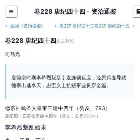
卷228 唐纪四十四
-
资治通鉴
← 返回《
资治通鉴
》
←
卷227 唐纪四十三
卷229 唐纪四十五
→
卷228 唐纪四十四
文白对照
司马光
唐德宗时期李希烈叛乱引发连锁反应，泾原兵变导致
德宗出逃奉天，忠臣义士抗贼事迹贯穿全篇。
德宗神武圣文皇帝三建中四年（癸亥、783）
唐纪四十四唐德宗建中四年（癸亥，公元783年）
李希烈叛乱始末