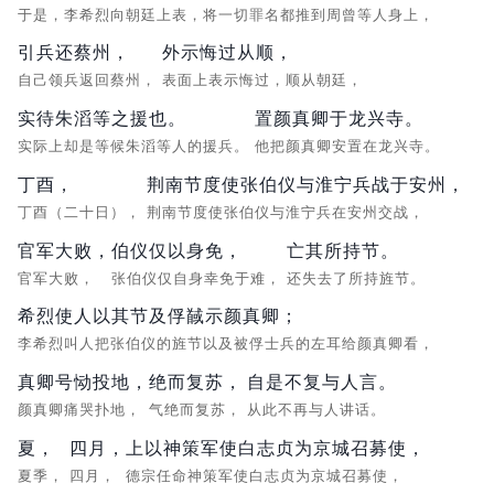
于是，李希烈向朝廷上表，将一切罪名都推到周曾等人身上，
引兵还蔡州，
外示悔过从顺，
自己领兵返回蔡州，
表面上表示悔过，顺从朝廷，
实待朱滔等之援也。
置颜真卿于龙兴寺。
实际上却是等候朱滔等人的援兵。
他把颜真卿安置在龙兴寺。
丁酉，
荆南节度使张伯仪与淮宁兵战于安州，
丁酉（二十日），
荆南节度使张伯仪与淮宁兵在安州交战，
官军大败，
伯仪仅以身免，
亡其所持节。
官军大败，
张伯仪仅自身幸免于难，
还失去了所持旌节。
希烈使人以其节及俘馘示颜真卿；
李希烈叫人把张伯仪的旌节以及被俘士兵的左耳给颜真卿看，
真卿号恸投地，
绝而复苏，
自是不复与人言。
颜真卿痛哭扑地，
气绝而复苏，
从此不再与人讲话。
夏，
四月，
上以神策军使白志贞为京城召募使，
夏季，
四月，
德宗任命神策军使白志贞为京城召募使，