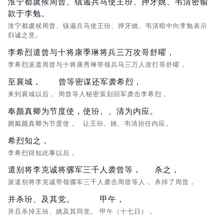
淮宁都虞候周曾、镇遏兵马使王玢、押牙姚、韦清密输
款于李勉。
淮宁都虞候周曾、镇遏兵马使王玢、押牙姚、韦清暗中向李勉表示
归诚之意。
李希烈遣曾与十将康季琳将兵三万攻哥舒曜，
李希烈派遣周曾与十将康秀琳带领兵马三万人攻打哥舒曜，
至襄城，
曾等密谋还军袭希烈，
来到襄城以后，
周曾等人秘密策划回军袭击李希烈，
奉颜真卿为节度使，
使玢、、清为内应。
拥戴颜真卿为节度使，
让王玢、姚、韦清担任内应。
希烈知之，
李希烈得知此事以后，
遣别将李克诚将骡军三千人袭曾等，
杀之，
派遣别将李克诚带领骡军三千人袭击周曾等人，
杀掉了周曾，
并杀玢、及其党。
甲午，
并且杀掉王玢、姚及其同党。
甲午（十七日），