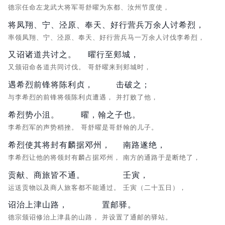
德宗任命左龙武大将军哥舒曜为东都、汝州节度使，
将凤翔、宁、泾原、奉天、好行营兵万余人讨希烈，
率领凤翔、宁、泾原、奉天、好行营兵马一万余人讨伐李希烈，
又诏诸道共讨之。
曜行至郏城，
又颁诏命各道共同讨伐。
哥舒曜来到郏城时，
遇希烈前锋将陈利贞，
击破之；
与李希烈的前锋将领陈利贞遭遇，
并打败了他，
希烈势小沮。
曜，翰之子也。
李希烈军的声势稍挫。
哥舒曜是哥舒翰的儿子。
希烈使其将封有麟据邓州，
南路遂绝，
李希烈让他的将领封有麟占据邓州，
南方的通路于是断绝了，
贡献、商旅皆不通。
壬寅，
运送贡物以及商人旅客都不能通过。
壬寅（二十五日），
诏治上津山路，
置邮驿。
德宗颁诏修治上津县的山路，
并设置了通邮的驿站。