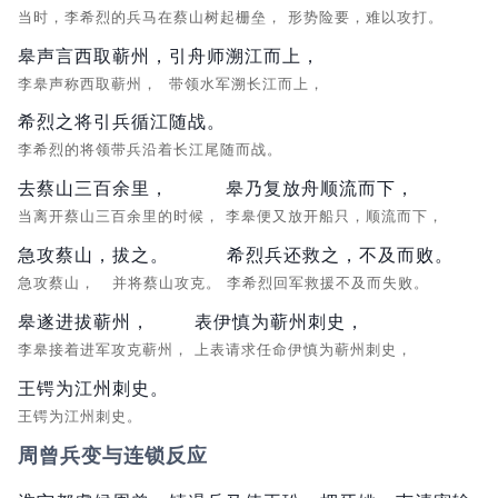
当时，李希烈的兵马在蔡山树起栅垒，
形势险要，难以攻打。
皋声言西取蕲州，
引舟师溯江而上，
李皋声称西取蕲州，
带领水军溯长江而上，
希烈之将引兵循江随战。
李希烈的将领带兵沿着长江尾随而战。
去蔡山三百余里，
皋乃复放舟顺流而下，
当离开蔡山三百余里的时候，
李皋便又放开船只，顺流而下，
急攻蔡山，
拔之。
希烈兵还救之，不及而败。
急攻蔡山，
并将蔡山攻克。
李希烈回军救援不及而失败。
皋遂进拔蕲州，
表伊慎为蕲州刺史，
李皋接着进军攻克蕲州，
上表请求任命伊慎为蕲州刺史，
王锷为江州刺史。
王锷为江州刺史。
周曾兵变与连锁反应