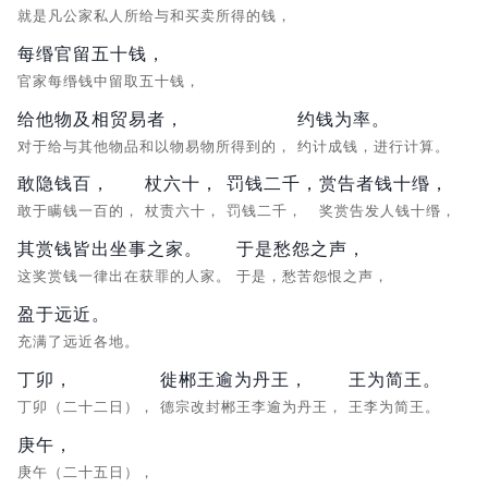
就是凡公家私人所给与和买卖所得的钱，
每缗官留五十钱，
官家每缗钱中留取五十钱，
给他物及相贸易者，
约钱为率。
对于给与其他物品和以物易物所得到的，
约计成钱，进行计算。
敢隐钱百，
杖六十，
罚钱二千，
赏告者钱十缗，
敢于瞒钱一百的，
杖责六十，
罚钱二千，
奖赏告发人钱十缗，
其赏钱皆出坐事之家。
于是愁怨之声，
这奖赏钱一律出在获罪的人家。
于是，愁苦怨恨之声，
盈于远近。
充满了远近各地。
丁卯，
徙郴王逾为丹王，
王为简王。
丁卯（二十二日），
德宗改封郴王李逾为丹王，
王李为简王。
庚午，
庚午（二十五日），