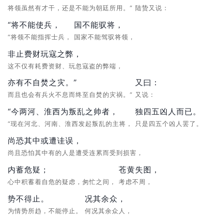
将领虽然有才干，还是不能为朝廷所用。”
陆贽又说：
“将不能使兵，
国不能驭将，
“将领不能指挥士兵，
国家不能驾驭将领，
非止费财玩寇之弊，
这不仅有耗费资财、玩忽寇盗的弊端，
亦有不自焚之灾。”
又曰：
而且也会有兵火不息而终至自焚的灾祸。”
又说：
“今两河、淮西为叛乱之帅者，
独四五凶人而已。
“现在河北、河南、淮西发起叛乱的主将，
只是四五个凶人罢了。
尚恐其中或遭诖误，
尚且恐怕其中有的人是遭受连累而受到损害，
内蓄危疑；
苍黄失图，
心中积蓄着自危的疑虑，匆忙之间，
考虑不周，
势不得止。
况其余众，
为情势所趋，不能停止。
何况其余众人，