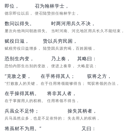
即位，
召为翰林学士，
德宗即位以后，
便召陆贽担任翰林学士，
数问以得失。
时两河用兵久不决，
屡次向他询问朝政得失。
当时河南、河北地区用兵长久不能结束，
赋役日滋，
贽以兵穷民困，
赋税劳役日益增多，
陆贽因兵源穷竭，百姓困顿，
恐别生内变，
乃上奏，
其略曰：
恐怕内部生出别的变故，
便进上奏章，
大略是说：
“克敌之要，
在乎将得其人；
驭将之方，
“打败敌人的关键，
在于任用将领能够得当；
驾驭将领的办法，
在乎操得其柄。
将非其人者，
在于掌握用人的权柄。
任用将领不得当，
兵虽众不足恃；
操失其柄者，
兵马虽然众多，也是不足依恃的；
失去用人的权柄，
将虽材不为用。”
又曰：