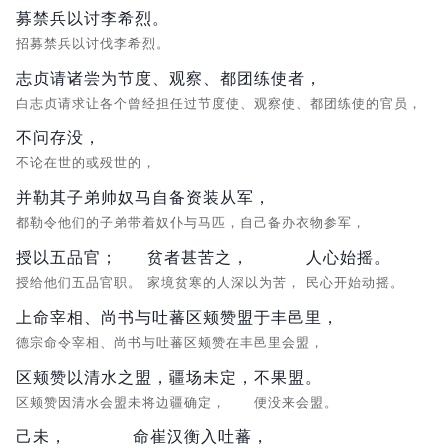
募禁兵以讨李希烈。
招募禁兵以讨伐李希烈。
志贞请诸尝为节度、观察、都团练使者，
白志贞请求让各个曾经担任过节度使、观察使、都团练使的官员，
不问存没，
不论在世的或殁世的，
并勒其子弟帅奴马自备资装从军，
都勒令他们的子弟带着奴仆与马匹，自己备办衣物参军，
授以五品官；
贫者甚苦之，
人心始摇。
授给他们五品官职。
家境贫寒的人深以为苦，
民心开始动摇。
上命宰相、尚书与吐蕃区颊赞盟于丰邑里，
德宗命令宰相、尚书与吐蕃区颊赞在丰邑里会盟，
区颊赞以清水之盟，疆场未定，
不果盟。
区颊赞因清水会盟未将边疆确定，
便没来会盟。
己未，
命崔汉衡入吐蕃，