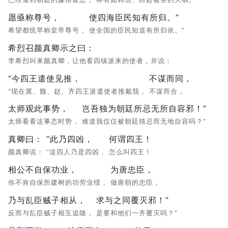
愿亟称尊号，
使四海臣民知有所归。”
希望都统早称皇帝尊号，
使全国的臣民知道有所归依。”
希烈召颜真卿示之曰：
李希烈叫来颜真卿，让他看四镇派来的使者，并说：
“今四王遣使见推，
不谋而同，
“现在冀、魏、赵、齐四王派遣使者推戴我，
不谋而合，
太师观此事势，
岂吾独为朝廷所忌无所自容邪！”
太师看看这事态时势，
难道我仅仅被朝廷猜忌而无地自容吗？”
真卿曰：
“此乃四凶，
何谓四王！
颜真卿说：
“这四人乃是四凶，
怎么叫四王！
相公不自保功业，
为唐忠臣，
你不肯自保所建树的功劳业绩，
做唐朝的忠臣，
乃与乱臣贼子相从，
求与之同覆灭邪！”
反而与乱臣贼子相互追随，
是要和他们一齐覆灭吗？”