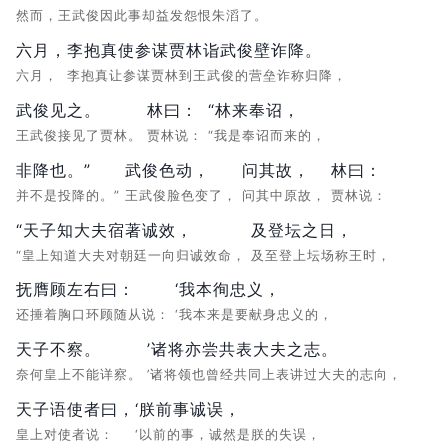
然而，王武俊因此事却益发怨恨朱滔了。
六月，
李抱真使参谋贾林诣武俊壁诈降。
六月，
李抱真让参谋贾林到王武俊的营垒诈称归降，
武俊见之。
林曰：
“林来奉诏，
王武俊接见了贾林。
贾林说：
“我是奉诏而来的，
非降也。”
武俊色动，
问其故，
林曰：
并不是投降的。”
王武俊脸色变了，
问其中原故，
贾林说：
“天子知大夫宿著诚效，
及登坛之日，
“皇上知道大夫对朝廷一向归诚效命，
及至登上坛场称王时，
抚膺顾左右曰：
‘我本徇忠义，
还捶着胸口环顾随从说：
‘我本来是要献身忠义的，
天子不察。
’诸将亦尝共表大夫之志。
奈何皇上不能详察。
’诸将领也曾经共同上表讲过大夫的志向，
天子语使者曰，
‘朕前事诚误，
皇上对使者说：
‘以前的事，诚然是朕的失误，