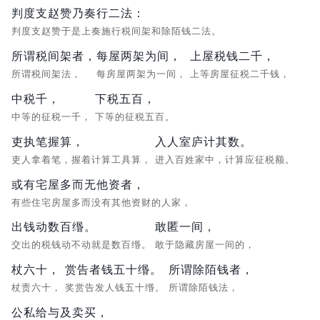
判度支赵赞乃奏行二法：
判度支赵赞于是上奏施行税间架和除陌钱二法。
所谓税间架者，
每屋两架为间，
上屋税钱二千，
所谓税间架法，
每房屋两架为一间，
上等房屋征税二千钱，
中税千，
下税五百，
中等的征税一千，
下等的征税五百。
吏执笔握算，
入人室庐计其数。
吏人拿着笔，握着计算工具算，
进入百姓家中，计算应征税额。
或有宅屋多而无他资者，
有些住宅房屋多而没有其他资财的人家，
出钱动数百缗。
敢匿一间，
交出的税钱动不动就是数百缗。
敢于隐藏房屋一间的，
杖六十，
赏告者钱五十缗。
所谓除陌钱者，
杖责六十，
奖赏告发人钱五十缗。
所谓除陌钱法，
公私给与及卖买，