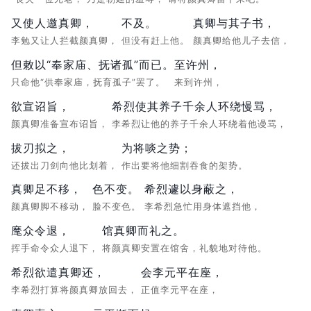
又使人邀真卿，
不及。
真卿与其子书，
李勉又让人拦截颜真卿，
但没有赶上他。
颜真卿给他儿子去信，
但敕以“奉家庙、抚诸孤”而已。
至许州，
只命他“供奉家庙，抚育孤子”罢了。
来到许州，
欲宣诏旨，
希烈使其养子千余人环绕慢骂，
颜真卿准备宣布诏旨，
李希烈让他的养子千余人环绕着他谩骂，
拔刃拟之，
为将啖之势；
还拔出刀剑向他比划着，
作出要将他细割吞食的架势。
真卿足不移，
色不变。
希烈遽以身蔽之，
颜真卿脚不移动，
脸不变色。
李希烈急忙用身体遮挡他，
麾众令退，
馆真卿而礼之。
挥手命令众人退下，
将颜真卿安置在馆舍，礼貌地对待他。
希烈欲遣真卿还，
会李元平在座，
李希烈打算将颜真卿放回去，
正值李元平在座，