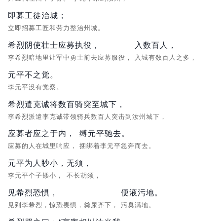
即募工徒治城；
立即招募工匠和劳力整治州城。
希烈阴使壮士应募执役，
入数百人，
李希烈暗地里让军中勇士前去应募服役，
入城有数百人之多，
元平不之觉。
李元平没有觉察。
希烈遣克诚将数百骑突至城下，
李希烈派遣李克诚带领骑兵数百人突击到汝州城下，
应募者应之于内，
缚元平驰去。
应募的人在城里响应，
捆绑着李元平急奔而去。
元平为人眇小，
无须，
李元平个子矮小，
不长胡须，
见希烈恐惧，
便液污地。
见到李希烈，惊恐畏惧，粪尿齐下，
污臭满地。