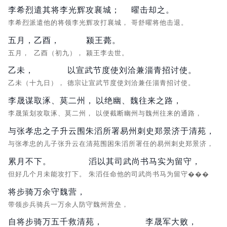
李希烈遣其将李光辉攻襄城；
曜击却之。
李希烈派遣他的将领李光辉攻打襄城，
哥舒曜将他击退。
五月，
乙酉，
颍王薨。
五月，
乙酉（初九），
颍王李去世。
乙未，
以宣武节度使刘洽兼淄青招讨使。
乙未（十九日），
德宗让宣武节度使刘洽兼任淄青招讨使。
李晟谋取涿、莫二州，
以绝幽、魏往来之路，
李晟策划攻取涿、莫二州，
以便截断幽州与魏州往来的通路，
与张孝忠之子升云围朱滔所署易州刺史郑景济于清苑，
与张孝忠的儿子张升云在清苑围困朱滔所署任的易州刺史郑景济，
累月不下。
滔以其司武尚书马实为留守，
但好几个月未能攻打下。
朱滔任命他的司武尚书马为留守���
将步骑万余守魏营，
带领步兵骑兵一万余人防守魏州营垒，
自将步骑万五千救清苑，
李晟军大败，