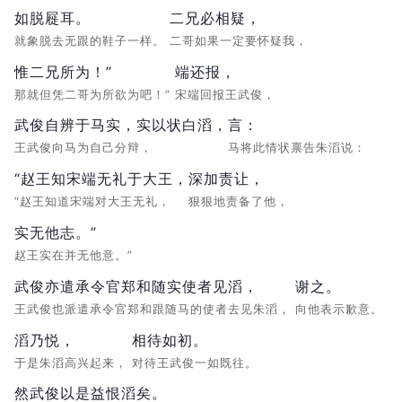
如脱屣耳。
二兄必相疑，
就象脱去无跟的鞋子一样。
二哥如果一定要怀疑我，
惟二兄所为！”
端还报，
那就但凭二哥为所欲为吧！”
宋端回报王武俊，
武俊自辨于马实，实以状白滔，
言：
王武俊向马为自己分辩，
马将此情状禀告朱滔说：
“赵王知宋端无礼于大王，
深加责让，
“赵王知道宋端对大王无礼，
狠狠地责备了他，
实无他志。”
赵王实在并无他意。”
武俊亦遣承令官郑和随实使者见滔，
谢之。
王武俊也派遣承令官郑和跟随马的使者去见朱滔，
向他表示歉意。
滔乃悦，
相待如初。
于是朱滔高兴起来，
对待王武俊一如既往。
然武俊以是益恨滔矣。