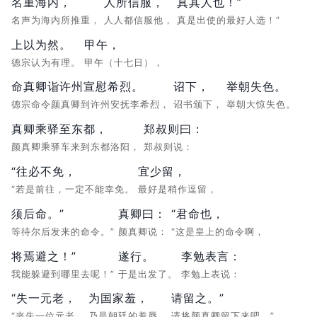
名重海内，
人所信服，
真其人也！”
名声为海内所推重，
人人都信服他，
真是出使的最好人选！”
上以为然。
甲午，
德宗认为有理。
甲午（十七日），
命真卿诣许州宣慰希烈。
诏下，
举朝失色。
德宗命令颜真卿到许州安抚李希烈，
诏书颁下，
举朝大惊失色。
真卿乘驿至东都，
郑叔则曰：
颜真卿乘驿车来到东都洛阳，
郑叔则说：
“往必不免，
宜少留，
“若是前往，一定不能幸免。
最好是稍作逗留，
须后命。”
真卿曰：
“君命也，
等待尔后发来的命令。”
颜真卿说：
“这是皇上的命令啊，
将焉避之！”
遂行。
李勉表言：
我能躲避到哪里去呢！”
于是出发了。
李勉上表说：
“失一元老，
为国家羞，
请留之。”
“丧失一位元老，
乃是朝廷的羞辱，
请将颜真卿留下来吧。”