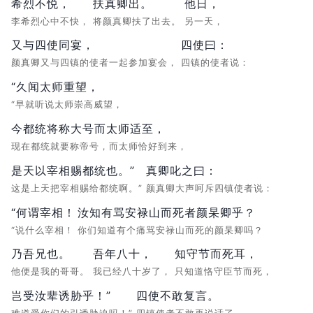
希烈不悦，
扶真卿出。
他日，
李希烈心中不快，
将颜真卿扶了出去。
另一天，
又与四使同宴，
四使曰：
颜真卿又与四镇的使者一起参加宴会，
四镇的使者说：
“久闻太师重望，
“早就听说太师崇高威望，
今都统将称大号而太师适至，
现在都统就要称帝号，而太师恰好到来，
是天以宰相赐都统也。”
真卿叱之曰：
这是上天把宰相赐给都统啊。”
颜真卿大声呵斥四镇使者说：
“何谓宰相！
汝知有骂安禄山而死者颜杲卿乎？
“说什么宰相！
你们知道有个痛骂安禄山而死的颜杲卿吗？
乃吾兄也。
吾年八十，
知守节而死耳，
他便是我的哥哥。
我已经八十岁了，
只知道恪守臣节而死，
岂受汝辈诱胁乎！”
四使不敢复言。