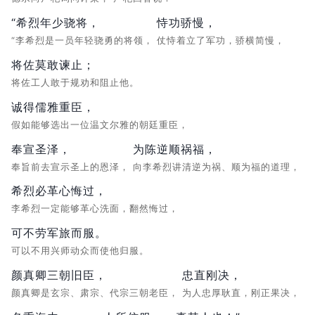
“希烈年少骁将，
恃功骄慢，
“李希烈是一员年轻骁勇的将领，
仗恃着立了军功，骄横简慢，
将佐莫敢谏止；
将佐工人敢于规劝和阻止他。
诚得儒雅重臣，
假如能够选出一位温文尔雅的朝廷重臣，
奉宣圣泽，
为陈逆顺祸福，
奉旨前去宣示圣上的恩泽，
向李希烈讲清逆为祸、顺为福的道理，
希烈必革心悔过，
李希烈一定能够革心洗面，翻然悔过，
可不劳军旅而服。
可以不用兴师动众而使他归服。
颜真卿三朝旧臣，
忠直刚决，
颜真卿是玄宗、肃宗、代宗三朝老臣，
为人忠厚耿直，刚正果决，