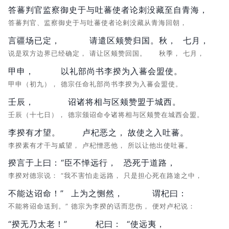
答蕃判官监察御史于与吐蕃使者论刺没藏至自青海，
答蕃判官、监察御史于与吐蕃使者论剌没藏从青海回朝，
言疆场已定，
请遣区颊赞归国。
秋，
七月，
说是双方边界已经确定，
请让区颊赞回国。
秋季，
七月，
甲申，
以礼部尚书李揆为入蕃会盟使。
甲申（初九），
德宗任命礼部尚书李揆为入蕃会盟使。
壬辰，
诏诸将相与区颊赞盟于城西。
壬辰（十七日），
德宗颁诏命令诸将相与区颊赞在城西会盟。
李揆有才望。
卢杞恶之，
故使之入吐蕃。
李揆素有才干与威望，
卢杞憎恶他，
所以让他出使吐蕃。
揆言于上曰：
“臣不惮远行，
恐死于道路，
李揆对德宗说：
“我不害怕走远路，
只是担心死在路途之中，
不能达诏命！”
上为之恻然，
谓杞曰：
不能将诏命送到。”
德宗为李揆的话而悲伤，
便对卢杞说：
“揆无乃太老！”
杞曰：
“使远夷，