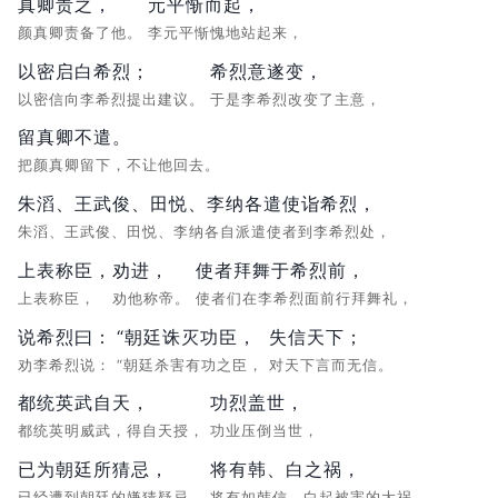
真卿责之，
元平惭而起，
颜真卿责备了他。
李元平惭愧地站起来，
以密启白希烈；
希烈意遂变，
以密信向李希烈提出建议。
于是李希烈改变了主意，
留真卿不遣。
把颜真卿留下，不让他回去。
朱滔、王武俊、田悦、李纳各遣使诣希烈，
朱滔、王武俊、田悦、李纳各自派遣使者到李希烈处，
上表称臣，
劝进，
使者拜舞于希烈前，
上表称臣，
劝他称帝。
使者们在李希烈面前行拜舞礼，
说希烈曰：
“朝廷诛灭功臣，
失信天下；
劝李希烈说：
“朝廷杀害有功之臣，
对天下言而无信。
都统英武自天，
功烈盖世，
都统英明威武，得自天授，
功业压倒当世，
已为朝廷所猜忌，
将有韩、白之祸，
已经遭到朝廷的嫌猜疑忌，
将有如韩信、白起被害的大祸。