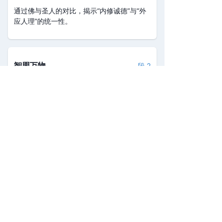
通过佛与圣人的对比，揭示“内修诚德”与“外
应人理”的统一性。
智周万物
段 2
引用《易》强调圣人智慧遍及万物而道法普
适天下的理念。
注：章节、人物、事件等摘要内容可能存在错
误，仅供参考。
探索中华经典，体