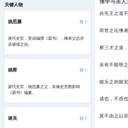
佛学与圣人
关键人物
自先王之道
姚思廉
段 1
而世之论佛
唐代史官，受诏编撰《梁书》，继承父志并
采诸儒之说。
察三才之道
未有不能明
姚察
段 1
能乐之则能
梁代史官，姚思廉之父，其修史意图影响
《梁书》编纂。
成也，
不惑
莫不由之以
谢吴
段 1