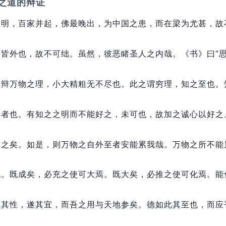
之道的辩证
不明，
百家并起，
佛最晚出，
为中国之患，
而在梁为尤甚，
故
者皆外也，
故不可绌。
虽然，
彼恶睹圣人之内哉。
《书》曰“
，
辩万物之理，
小大精粗无不尽也。
此之谓穷理，
知之至也。
之者也。
有知之之明而不能好之，
未可也，
故加之诚心以好之
安之矣。
如是，
则万物之自外至者安能累我哉。
万物之所不能
也。
既成矣，
必充之使可大焉。
既大矣，
必推之使可化焉。
能
至其性，
遂其宜，
而吾之用与天地参矣。
德如此其至也，
而应