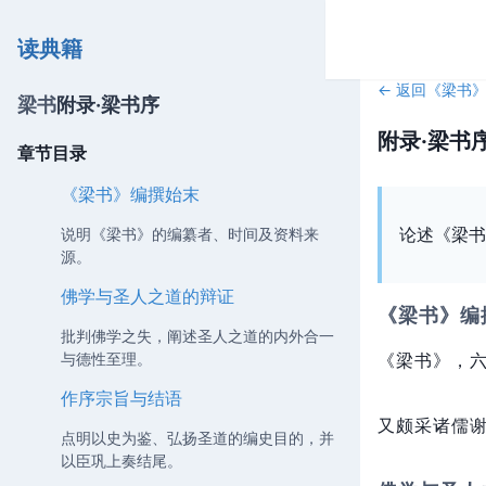
读典籍
← 返回《
梁书
梁书
附录·梁书序
附录·梁书
章节目录
《梁书》编撰始末
论述《梁书
说明《梁书》的编纂者、时间及资料来
源。
佛学与圣人之道的辩证
《梁书》编
批判佛学之失，阐述圣人之道的内外合一
与德性至理。
《梁书》，
作序宗旨与结语
又颇采诸儒
点明以史为鉴、弘扬圣道的编史目的，并
以臣巩上奏结尾。