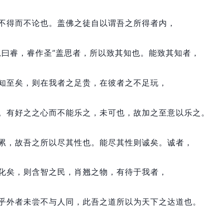
不得而不论也。
盖佛之徒自以谓吾之所得者内，
思曰睿，
睿作圣”盖思者，
所以致其知也。
能致其知者，
知至矣，
则在我者之足贵，
在彼者之不足玩，
。
有好之之心而不能乐之，
未可也，
故加之至意以乐之。
累，
故吾之所以尽其性也。
能尽其性则诚矣。
诚者，
化矣，
则含智之民，
肖翘之物，
有待于我者，
乎外者未尝不与人同，
此吾之道所以为天下之达道也。