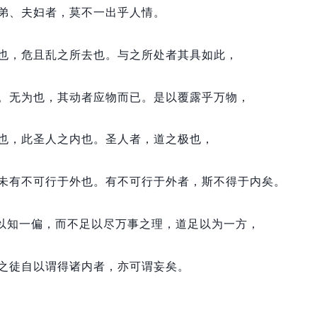
弟、夫妇者，
莫不一出乎人情。
也，
危且乱之所去也。
与之所处者其具如此，
。
无为也，
其动者应物而已。
是以覆露乎万物，
也，
此圣人之内也。
圣人者，
道之极也，
未有不可行于外也。
有不可行于外者，
斯不得于内矣。
以知一偏，
而不足以尽万事之理，
道足以为一方，
之徒自以谓得诸内者，
亦可谓妄矣。