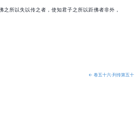
佛之所以失以传之者，
使知君子之所以距佛者非外，
←
卷五十六·列传第五十