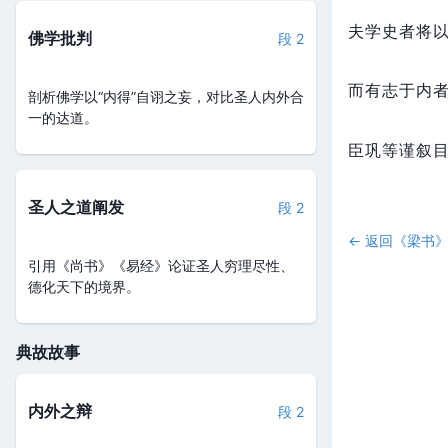
夫学史者将
佛学批判
段 2
而有志于内
剖析佛学以“内得”自诩之妄，对比圣人内外合
一的达道。
臣巩等谨叙
圣人之道阐发
段 2
← 返回《
梁书
引用《尚书》《易经》论证圣人穷理尽性、
德化天下的境界。
典故故事
内外之辩
段 2