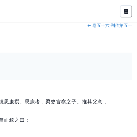
←
卷五十六·列传第五十
姚思廉撰。
思廉者，
梁史官察之子。
推其父意，
篇而叙之曰：