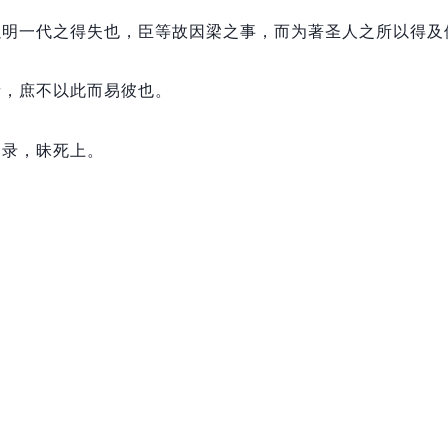
以明一代之得失也，
臣等故因梁之事，
而为著圣人之所以得及
者，
庶不以此而易彼也。
目录，
昧死上。
》