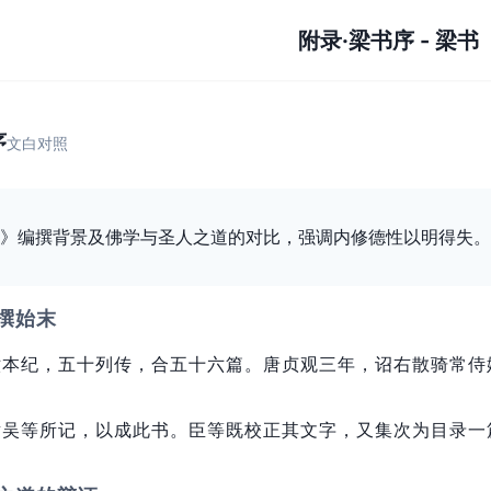
附录·梁书序
-
梁书
》
序
文白对照
》编撰背景及佛学与圣人之道的对比，强调内修德性以明得失。
撰始末
六本纪，
五十列传，
合五十六篇。
唐贞观三年，
诏右散骑常侍
谢吴等所记，
以成此书。
臣等既校正其文字，
又集次为目录一