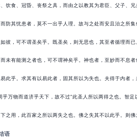
冠、饮食、冠昏、丧祭之具，
而由之以教其为君臣、父子、兄
凶而防其忧患者，
莫不一出乎人理。
故与之处而安且治之所集
德如彼，
可不谓圣矣乎。
既圣矣，
则无思也，
其至者循理而已
，
而未有能测之者也，
可不谓神矣乎。
神也者，
至妙而不息者
以易此乎。
求其有以易此者，
固其所以为失也。
夫得于内者，
周乎万物而道济乎天下，
故不过”此圣人所以两得之也。
智足
天下之用，
此百家之所以两失之也。
佛之失其不以此乎。
则佛
结语