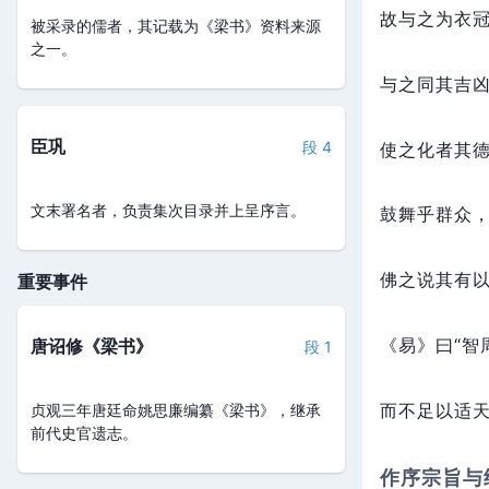
故与之为衣
被采录的儒者，其记载为《梁书》资料来源
之一。
与之同其吉
臣巩
段 4
使之化者其
文末署名者，负责集次目录并上呈序言。
鼓舞乎群众
佛之说其有
重要事件
《易》曰“智
唐诏修《梁书》
段 1
而不足以适
贞观三年唐廷命姚思廉编纂《梁书》，继承
前代史官遗志。
作序宗旨与