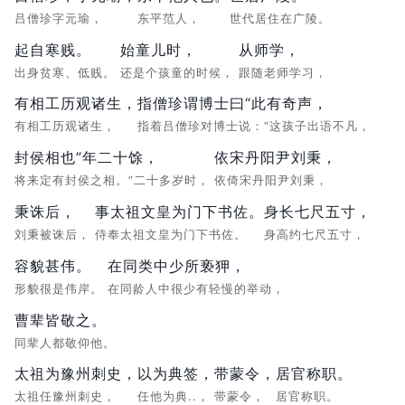
吕僧珍字元瑜，
东平范人，
世代居住在广陵。
起自寒贱。
始童儿时，
从师学，
出身贫寒、低贱。
还是个孩童的时候，
跟随老师学习，
有相工历观诸生，
指僧珍谓博士曰“此有奇声，
有相工历观诸生，
指着吕僧珍对博士说：“这孩子出语不凡，
封侯相也”年二十馀，
依宋丹阳尹刘秉，
将来定有封侯之相。”二十多岁时，
依倚宋丹阳尹刘秉，
秉诛后，
事太祖文皇为门下书佐。
身长七尺五寸，
刘秉被诛后，
侍奉太祖文皇为门下书佐。
身高约七尺五寸，
容貌甚伟。
在同类中少所亵狎，
形貌很是伟岸。
在同龄人中很少有轻慢的举动，
曹辈皆敬之。
同辈人都敬仰他。
太祖为豫州刺史，
以为典签，
带蒙令，
居官称职。
太祖任豫州刺史，
任他为典..，
带蒙令，
居官称职。