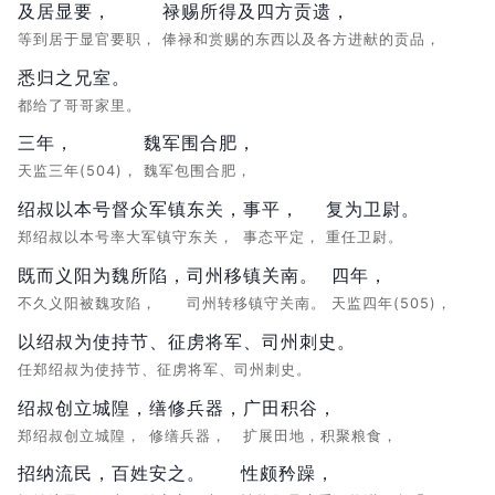
及居显要，
禄赐所得及四方贡遗，
等到居于显官要职，
俸禄和赏赐的东西以及各方进献的贡品，
悉归之兄室。
都给了哥哥家里。
三年，
魏军围合肥，
天监三年(504)，
魏军包围合肥，
绍叔以本号督众军镇东关，
事平，
复为卫尉。
郑绍叔以本号率大军镇守东关，
事态平定，
重任卫尉。
既而义阳为魏所陷，
司州移镇关南。
四年，
不久义阳被魏攻陷，
司州转移镇守关南。
天监四年(505)，
以绍叔为使持节、征虏将军、司州刺史。
任郑绍叔为使持节、征虏将军、司州刺史。
绍叔创立城隍，
缮修兵器，
广田积谷，
郑绍叔创立城隍，
修缮兵器，
扩展田地，积聚粮食，
招纳流民，
百姓安之。
性颇矜躁，