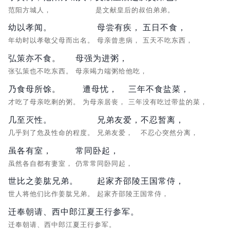
范阳方城人，
是文献皇后的叔伯弟弟。
幼以孝闻。
母尝有疾，
五日不食，
年幼时以孝敬父母而出名。
母亲曾患病，
五天不吃东西，
弘策亦不食。
母强为进粥，
张弘策也不吃东西。
母亲竭力端粥给他吃，
乃食母所馀。
遭母忧，
三年不食盐菜，
才吃了母亲吃剩的粥。
为母亲居丧，
三年没有吃过带盐的菜，
几至灭性。
兄弟友爱，
不忍暂离，
几乎到了危及性命的程度。
兄弟友爱，
不忍心突然分离，
虽各有室，
常同卧起，
虽然各自都有妻室，
仍常常同卧同起，
世比之姜肱兄弟。
起家齐邵陵王国常侍，
世人将他们比作姜肱兄弟。
起家齐邵陵王国常侍，
迁奉朝请、西中郎江夏王行参军。
迁奉朝请、西中郎江夏王行参军。