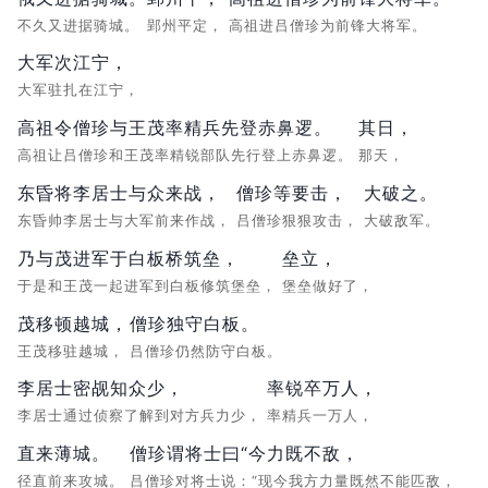
不久又进据骑城。
郢州平定，
高祖进吕僧珍为前锋大将军。
大军次江宁，
大军驻扎在江宁，
高祖令僧珍与王茂率精兵先登赤鼻逻。
其日，
高祖让吕僧珍和王茂率精锐部队先行登上赤鼻逻。
那天，
东昏将李居士与众来战，
僧珍等要击，
大破之。
东昏帅李居士与大军前来作战，
吕僧珍狠狠攻击，
大破敌军。
乃与茂进军于白板桥筑垒，
垒立，
于是和王茂一起进军到白板修筑堡垒，
堡垒做好了，
茂移顿越城，
僧珍独守白板。
王茂移驻越城，
吕僧珍仍然防守白板。
李居士密觇知众少，
率锐卒万人，
李居士通过侦察了解到对方兵力少，
率精兵一万人，
直来薄城。
僧珍谓将士曰“今力既不敌，
径直前来攻城。
吕僧珍对将士说：“现今我方力量既然不能匹敌，