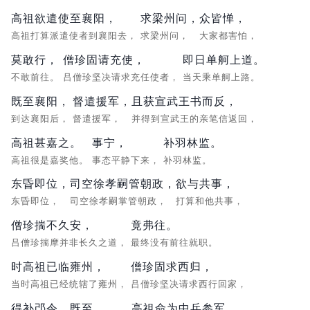
高祖欲遣使至襄阳，
求梁州问，
众皆惮，
高祖打算派遣使者到襄阳去，
求梁州问，
大家都害怕，
莫敢行，
僧珍固请充使，
即日单舸上道。
不敢前往。
吕僧珍坚决请求充任使者，
当天乘单舸上路。
既至襄阳，
督遣援军，
且获宣武王书而反，
到达襄阳后，
督遣援军，
并得到宣武王的亲笔信返回，
高祖甚嘉之。
事宁，
补羽林监。
高祖很是嘉奖他。
事态平静下来，
补羽林监。
东昏即位，
司空徐孝嗣管朝政，
欲与共事，
东昏即位，
司空徐孝嗣掌管朝政，
打算和他共事，
僧珍揣不久安，
竟弗往。
吕僧珍揣摩并非长久之道，
最终没有前往就职。
时高祖已临雍州，
僧珍固求西归，
当时高祖已经统辖了雍州，
吕僧珍坚决请求西行回家，
得补邔令。
既至，
高祖命为中兵参军，