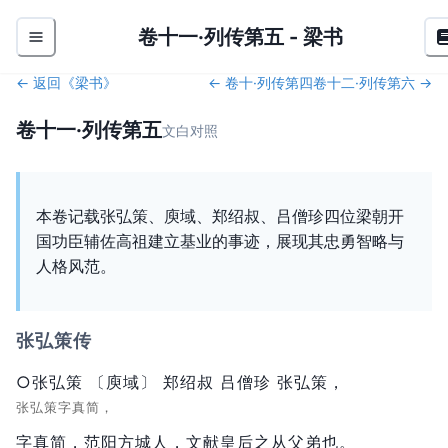
卷十一·列传第五
-
梁书
← 返回《
梁书
》
←
卷十·列传第四
卷十二·列传第六
→
卷十一·列传第五
文白对照
本卷记载张弘策、庾域、郑绍叔、吕僧珍四位梁朝开
国功臣辅佐高祖建立基业的事迹，展现其忠勇智略与
人格风范。
张弘策传
○张弘策 〔庾域〕 郑绍叔 吕僧珍 张弘策，
张弘策字真简，
字真简，范阳方城人，
文献皇后之从父弟也。