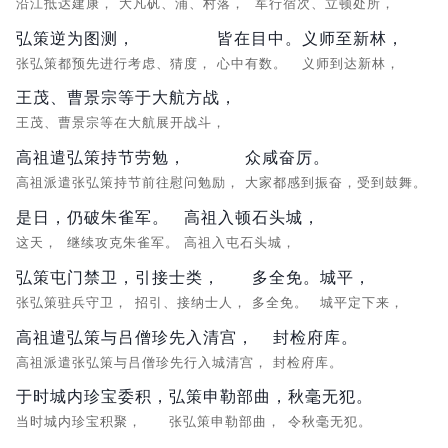
沿江抵达建康，
大凡矾、浦、村落，
军行宿次、立顿处所，
弘策逆为图测，
皆在目中。
义师至新林，
张弘策都预先进行考虑、猜度，
心中有数。
义师到达新林，
王茂、曹景宗等于大航方战，
王茂、曹景宗等在大航展开战斗，
高祖遣弘策持节劳勉，
众咸奋厉。
高祖派遣张弘策持节前往慰问勉励，
大家都感到振奋，受到鼓舞。
是日，
仍破朱雀军。
高祖入顿石头城，
这天，
继续攻克朱雀军。
高祖入屯石头城，
弘策屯门禁卫，
引接士类，
多全免。
城平，
张弘策驻兵守卫，
招引、接纳士人，
多全免。
城平定下来，
高祖遣弘策与吕僧珍先入清宫，
封检府库。
高祖派遣张弘策与吕僧珍先行入城清宫，
封检府库。
于时城内珍宝委积，
弘策申勒部曲，
秋毫无犯。
当时城内珍宝积聚，
张弘策申勒部曲，
令秋毫无犯。