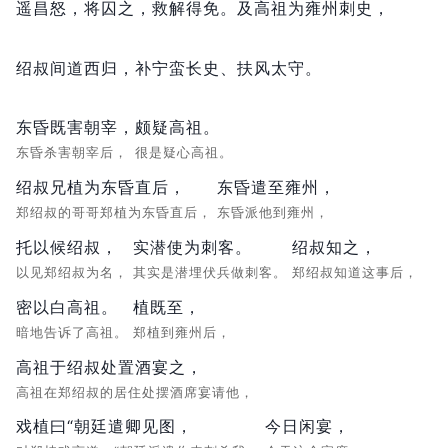
遥昌怒，
将囚之，
救解得免。
及高祖为雍州刺史，
绍叔间道西归，
补宁蛮长史、扶风太守。
东昏既害朝宰，
颇疑高祖。
东昏杀害朝宰后，
很是疑心高祖。
绍叔兄植为东昏直后，
东昏遣至雍州，
郑绍叔的哥哥郑植为东昏直后，
东昏派他到雍州，
托以候绍叔，
实潜使为刺客。
绍叔知之，
以见郑绍叔为名，
其实是潜埋伏兵做刺客。
郑绍叔知道这事后，
密以白高祖。
植既至，
暗地告诉了高祖。
郑植到雍州后，
高祖于绍叔处置酒宴之，
高祖在郑绍叔的居住处摆酒席宴请他，
戏植曰“朝廷遣卿见图，
今日闲宴，