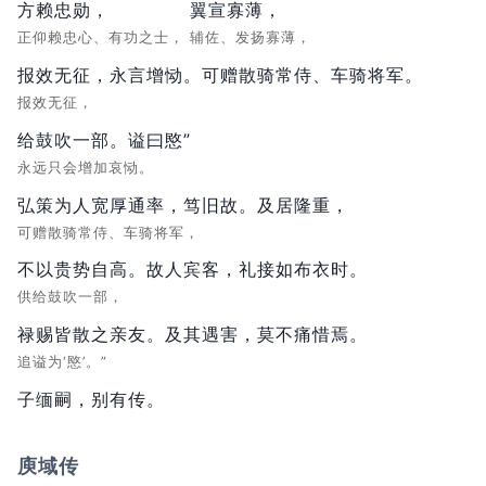
方赖忠勋，
翼宣寡薄，
正仰赖忠心、有功之士，
辅佐、发扬寡薄，
报效无征，永言增恸。可赠散骑常侍、车骑将军。
报效无征，
给鼓吹一部。谥曰愍”
永远只会增加哀恸。
弘策为人宽厚通率，笃旧故。及居隆重，
可赠散骑常侍、车骑将军，
不以贵势自高。故人宾客，礼接如布衣时。
供给鼓吹一部，
禄赐皆散之亲友。及其遇害，莫不痛惜焉。
追谥为‘愍’。”
子缅嗣，别有传。
庾域传