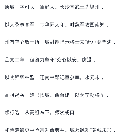
庾域，
字司大，
新野人。
长沙宣武王为梁州，
以为录事参军，
带华阳太守。
时魏军攻围南郑，
州有空仓数十所，
域封题指示将士云“此中粟皆满，
足支二年，
但努力坚守”众心以安。
虏退，
以功拜羽林监，
迁南中郎记室参军。
永元末，
高祖起兵，
遣书招域。
西台建，
以为宁朔将军，
领行选，
从高祖东下。
师次杨口，
和帝遣御史中丞宗刔命劳军。
域乃讽刔“黄钺未加，