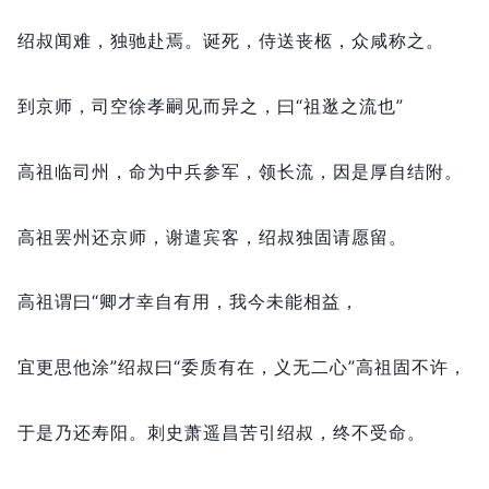
绍叔闻难，
独驰赴焉。
诞死，
侍送丧柩，
众咸称之。
到京师，
司空徐孝嗣见而异之，
曰“祖逖之流也”
高祖临司州，
命为中兵参军，
领长流，
因是厚自结附。
高祖罢州还京师，
谢遣宾客，
绍叔独固请愿留。
高祖谓曰“卿才幸自有用，
我今未能相益，
宜更思他涂”绍叔曰“委质有在，
义无二心”高祖固不许，
于是乃还寿阳。
刺史萧遥昌苦引绍叔，
终不受命。