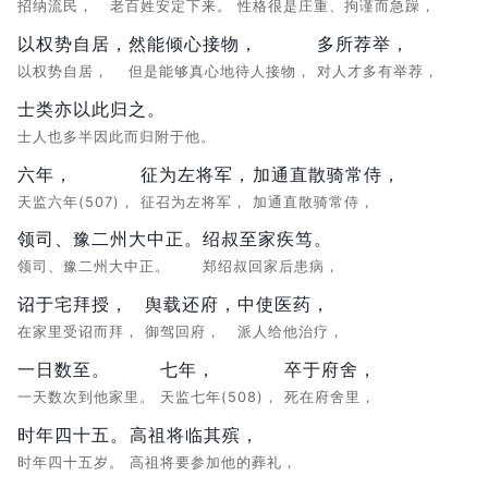
招纳流民，
老百姓安定下来。
性格很是庄重、拘谨而急躁，
以权势自居，
然能倾心接物，
多所荐举，
以权势自居，
但是能够真心地待人接物，
对人才多有举荐，
士类亦以此归之。
士人也多半因此而归附于他。
六年，
征为左将军，
加通直散骑常侍，
天监六年(507)，
征召为左将军，
加通直散骑常侍，
领司、豫二州大中正。
绍叔至家疾笃。
领司、豫二州大中正。
郑绍叔回家后患病，
诏于宅拜授，
舆载还府，
中使医药，
在家里受诏而拜，
御驾回府，
派人给他治疗，
一日数至。
七年，
卒于府舍，
一天数次到他家里。
天监七年(508)，
死在府舍里，
时年四十五。
高祖将临其殡，
时年四十五岁。
高祖将要参加他的葬礼，