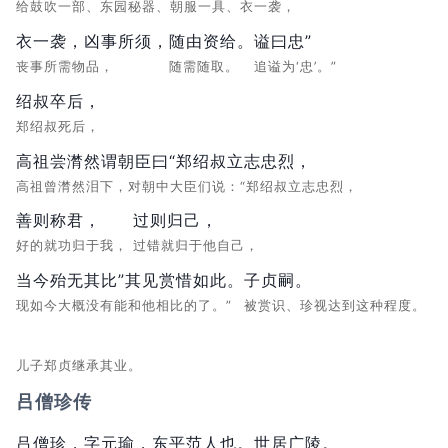
给鼓吹一部、东园秘器、朝服一具、衣一袭，
衣一袭，凶事所须，
随由资给。
谥曰忠”
丧事所需物品，
随需随取。
追谥为‘忠’。”
绍叔卒后，
郑绍叔死后，
高祖尝潸然谓朝臣曰“郑绍叔立志忠烈，
高祖曾潸然泪下，对朝中大臣们说：“郑绍叔立志忠烈，
善则称君，
过则归己，
好的就功归于我，
过错就归于他自己，
当今殆无其比”其见赏惜如此。
子贞嗣。
现如今大概没有能和他相比的了。”
被赏识、珍视达到这种程度。
儿子郑贞继承其业。
吕僧珍传
吕僧珍，字元瑜，
东平范人也。
世居广陵。