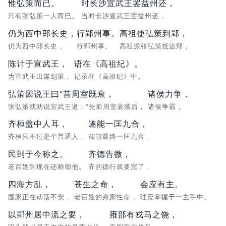
惟弘策而已。
时长沙宣武王罢益州还，
只有张弘策一人而已。
当时长沙宣武王罢益州还，
仍为西中郎长史，
行郢州事。
高祖使弘策到郢，
仍为西中郎长史，
行郢州事。
高祖派张弘策抵达郢，
陈计于宣武王，
语在《高祖纪》。
为宣武王出谋划策，
记录在《高祖纪》中。
弘策因说王曰“昔周室既衰，
诸侯力争，
张弘策就劝说宣武王道：“先前周室衰落后，
诸侯争霸，
齐桓盖中人耳，
遂能一匡九合，
齐桓只不过是个普通人，
却能最终一匡九合，
民到于今称之。
齐德告微，
老百姓到现在还称颂他。
齐的德行就要完了，
四海方乱，
苍生之命，
会应有主。
国家正在动荡不安，
老百姓的身家性命，
理应掌握于一主手中。
以郢州居中流之要，
雍部有戎马之饶，