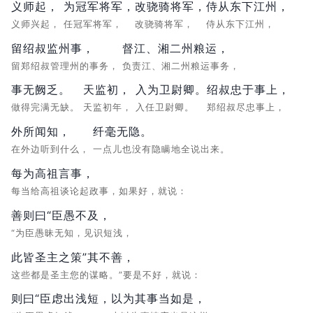
义师起，
为冠军将军，
改骁骑将军，
侍从东下江州，
义师兴起，
任冠军将军，
改骁骑将军，
侍从东下江州，
留绍叔监州事，
督江、湘二州粮运，
留郑绍叔管理州的事务，
负责江、湘二州粮运事务，
事无阙乏。
天监初，
入为卫尉卿。
绍叔忠于事上，
做得完满无缺。
天监初年，
入任卫尉卿。
郑绍叔尽忠事上，
外所闻知，
纤毫无隐。
在外边听到什么，
一点儿也没有隐瞒地全说出来。
每为高祖言事，
每当给高祖谈论起政事，如果好，就说：
善则曰“臣愚不及，
“为臣愚昧无知，见识短浅，
此皆圣主之策”其不善，
这些都是圣主您的谋略。”要是不好，就说：
则曰“臣虑出浅短，
以为其事当如是，