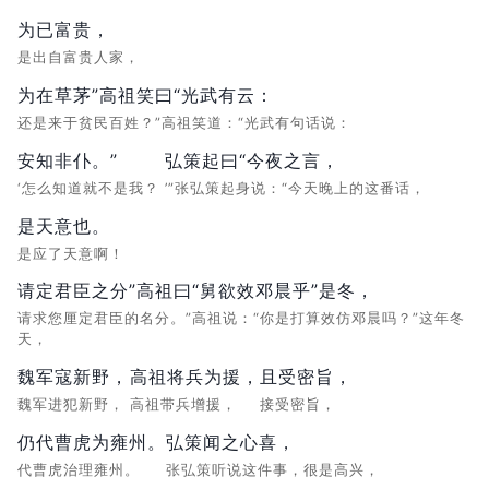
为已富贵，
是出自富贵人家，
为在草茅”高祖笑曰“光武有云：
还是来于贫民百姓？”高祖笑道：“光武有句话说：
安知非仆。”
弘策起曰“今夜之言，
‘怎么知道就不是我？
’”张弘策起身说：“今天晚上的这番话，
是天意也。
是应了天意啊！
请定君臣之分”高祖曰“舅欲效邓晨乎”是冬，
请求您厘定君臣的名分。”高祖说：“你是打算效仿邓晨吗？”这年冬
天，
魏军寇新野，
高祖将兵为援，
且受密旨，
魏军进犯新野，
高祖带兵增援，
接受密旨，
仍代曹虎为雍州。
弘策闻之心喜，
代曹虎治理雍州。
张弘策听说这件事，很是高兴，