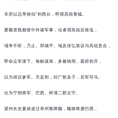
非所以总率侯伯”刔西台，
即授高祖黄钺。
萧颖胄既都督中外诸军事，
论者谓高祖应致笺，
域争不听，
乃止。
郢城平。
域及张弘策议与高祖意合，
即命众军便下。
每献谋画，
多被纳用。
霸府初开，
以为谘议参军。
天监初，
封广牧县子，
后军司马。
出为宁朔将军、巴西、梓潼二郡太守。
梁州长史夏侯道迁举州叛降魏，
魏骑将袭巴西，