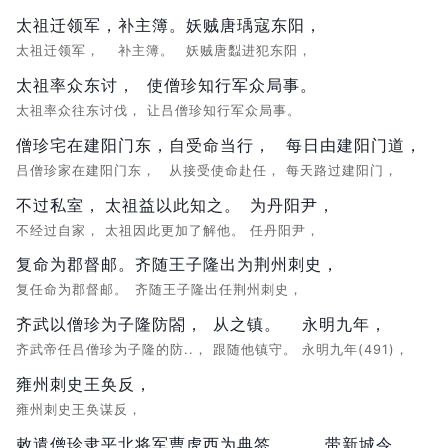
太祖迁领军，
补主簿。
妖贼唐瑀寇东阳，
太祖迁领军，
补主簿。
妖贼唐蠫进犯东阳，
太祖率众东讨，
使僧珍知行军众局事。
太祖率众往东讨伐，
让吕僧珍知行军众局事。
僧珍宅在建阳门东，
自受命当行，
每日由建阳门道，
吕僧珍家在建阳门东，
从接受使命赴任，
每天路过建阳门，
不过私室，
太祖益以此知之。
为丹阳尹，
不经过自家，
太祖因此更加了解他。
任丹阳尹，
复命为郡督邮。
齐随王子隆出为荆州刺史，
复任命为郡督邮。
齐随王子隆出任荆州刺史，
齐武以僧珍为子隆防閤，
从之镇。
永明九年，
齐武帝任吕僧珍为子隆的防..，
跟随他镇守。
永明九年(491)，
雍州刺史王奂反，
雍州刺史王奂谋反，
敕遣僧珍隶平北将军曹虎西为典签，
带新城令。