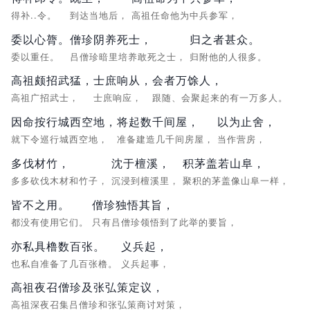
得补..令。
到达当地后，
高祖任命他为中兵参军，
委以心膂。
僧珍阴养死士，
归之者甚众。
委以重任。
吕僧珍暗里培养敢死之士，
归附他的人很多。
高祖颇招武猛，
士庶响从，
会者万馀人，
高祖广招武士，
士庶响应，
跟随、会聚起来的有一万多人。
因命按行城西空地，
将起数千间屋，
以为止舍，
就下令巡行城西空地，
准备建造几千间房屋，
当作营房，
多伐材竹，
沈于檀溪，
积茅盖若山阜，
多多砍伐木材和竹子，
沉浸到檀溪里，
聚积的茅盖像山阜一样，
皆不之用。
僧珍独悟其旨，
都没有使用它们。
只有吕僧珍领悟到了此举的要旨，
亦私具橹数百张。
义兵起，
也私自准备了几百张橹。
义兵起事，
高祖夜召僧珍及张弘策定议，
高祖深夜召集吕僧珍和张弘策商讨对策，