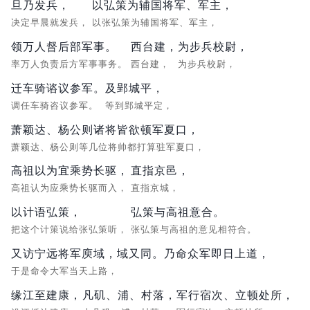
旦乃发兵，
以弘策为辅国将军、军主，
决定早晨就发兵，
以张弘策为辅国将军、军主，
领万人督后部军事。
西台建，
为步兵校尉，
率万人负责后方军事事务。
西台建，
为步兵校尉，
迁车骑谘议参军。
及郢城平，
调任车骑咨议参军。
等到郢城平定，
萧颖达、杨公则诸将皆欲顿军夏口，
萧颖达、杨公则等几位将帅都打算驻军夏口，
高祖以为宜乘势长驱，
直指京邑，
高祖认为应乘势长驱而入，
直指京城，
以计语弘策，
弘策与高祖意合。
把这个计策说给张弘策听，
张弘策与高祖的意见相符合。
又访宁远将军庾域，域又同。乃命众军即日上道，
于是命令大军当天上路，
缘江至建康，
凡矶、浦、村落，
军行宿次、立顿处所，