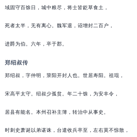
域固守百馀日，
城中粮尽，
将士皆龁草食土，
死者太半，
无有离心。
魏军退，
诏增封二百户，
进爵为伯。
六年，
卒于郡。
郑绍叔传
郑绍叔，
字仲明，
荥阳开封人也。
世居寿阳。
祖琨，
宋高平太守。
绍叔少孤贫。
年二十馀，
为安丰令，
居县有能名。
本州召补主簿，
转治中从事史。
时刺史萧诞以弟谌诛，
台遣收兵卒至，
左右莫不惊散，