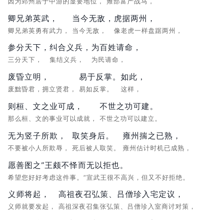
因为郢州居于中游的显要地位，
雍部富产战马，
卿兄弟英武，
当今无敌，
虎据两州，
卿兄弟英勇有武力，
当今无敌，
像老虎一样盘踞两州，
参分天下，
纠合义兵，
为百姓请命，
三分天下，
集结义兵，
为民请命，
废昏立明，
易于反掌。
如此，
废黜昏君，拥立贤君，
易如反掌。
这样，
则桓、文之业可成，
不世之功可建。
那么桓、文的事业可以成就，
不世之功可以建立。
无为竖子所欺，
取笑身后。
雍州揣之已熟，
不要被小人所欺辱，
死后被人取笑。
雍州估计时机已成熟，
愿善图之”王颇不怿而无以拒也。
希望您好好考虑这件事。”宣武王很不高兴，但又不好拒绝。
义师将起，
高祖夜召弘策、吕僧珍入宅定议，
义师就要发起，
高祖深夜召集张弘策、吕僧珍入室商讨对策，