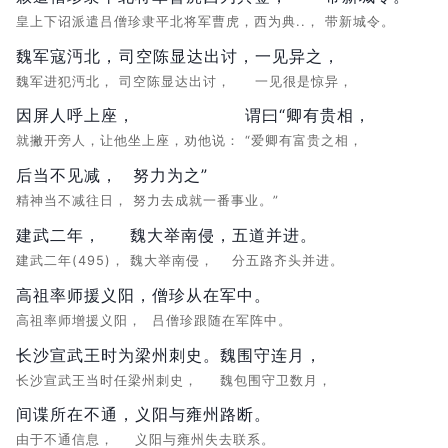
皇上下诏派遣吕僧珍隶平北将军曹虎，西为典..，
带新城令。
魏军寇沔北，
司空陈显达出讨，
一见异之，
魏军进犯沔北，
司空陈显达出讨，
一见很是惊异，
因屏人呼上座，
谓曰“卿有贵相，
就撇开旁人，让他坐上座，劝他说：
“爱卿有富贵之相，
后当不见减，
努力为之”
精神当不减往日，
努力去成就一番事业。”
建武二年，
魏大举南侵，
五道并进。
建武二年(495)，
魏大举南侵，
分五路齐头并进。
高祖率师援义阳，
僧珍从在军中。
高祖率师增援义阳，
吕僧珍跟随在军阵中。
长沙宣武王时为梁州刺史。
魏围守连月，
长沙宣武王当时任梁州刺史，
魏包围守卫数月，
间谍所在不通，
义阳与雍州路断。
由于不通信息，
义阳与雍州失去联系。