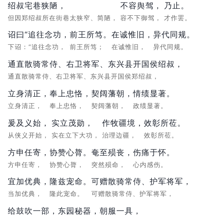
绍叔宅巷狭陋，
不容舆驾，
乃止。
但因郑绍叔所在街巷太狭窄、简陋，
容不下御驾，
才作罢。
诏曰“追往念功，
前王所笃。
在诚惟旧，
异代同规。
下诏：“追往念功，
前王所笃；
在诚惟旧，
异代同规。
通直散骑常侍、右卫将军、东兴县开国侯绍叔，
通直散骑常侍、右卫将军、东兴县开国侯郑绍叔，
立身清正，
奉上忠恪，
契阔藩朝，
情绩显著。
立身清正，
奉上忠恪，
契阔藩朝，
政绩显著。
爰及义始，
实立茂勋，
作牧疆境，
效彰所莅。
从侠义开始，
实在立下大功，
治理边疆，
效彰所莅。
方申任寄，
协赞心膂。
奄至殒丧，
伤痛于怀。
方申任寄，
协赞心膂，
突然殒命，
心内感伤。
宜加优典，
隆兹宠命。
可赠散骑常侍、护军将军，
当加优典，
隆此宠命。
可赠散骑常侍、护军将军，
给鼓吹一部，东园秘器，朝服一具，