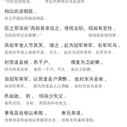
“为臣思虑短浅，
本以为事情应当是这样，
殆以此误朝廷，
却几乎因此而贻误朝廷，
臣之罪深矣”高祖甚亲信之。母忧去职。
绍叔有至性，
为臣的罪过深重啊！”
郑绍叔性情纯厚，
高祖常使人节其哭。
顷之，
起为冠军将军、右军司马，
高祖经常派人劝他节哀。
不久，
起任为冠军将军、右军司马，
封营道县侯，
邑千户。
俄复为卫尉卿，
封为营道县侯，
食邑一千户。不久，
复任卫尉卿，
加冠军将军。
以营道县户凋弊，
改封东兴县侯，
加冠军将军。
因为营道县人口凋敝，
改封为东兴县侯，
邑如故。
初，
绍叔少失父，
食邑仍旧。
当初，
郑绍叔年幼丧父，
事母及祖母以孝闻，
奉兄恭谨。
侍奉母亲和祖母以孝敬而出名，
侍奉哥哥谦恭谨慎。