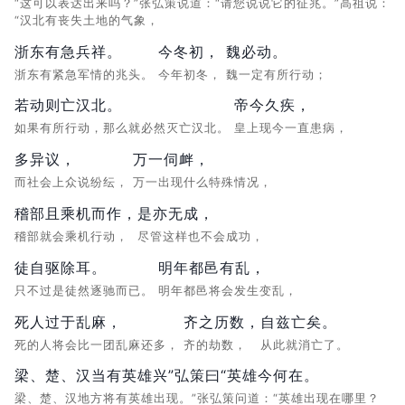
“这可以表达出来吗？”张弘策说道：“请您说说它的征兆。”高祖说：
“汉北有丧失土地的气象，
浙东有急兵祥。
今冬初，
魏必动。
浙东有紧急军情的兆头。
今年初冬，
魏一定有所行动；
若动则亡汉北。
帝今久疾，
如果有所行动，那么就必然灭亡汉北。
皇上现今一直患病，
多异议，
万一伺衅，
而社会上众说纷纭，
万一出现什么特殊情况，
稽部且乘机而作，
是亦无成，
稽部就会乘机行动，
尽管这样也不会成功，
徒自驱除耳。
明年都邑有乱，
只不过是徒然逐驰而已。
明年都邑将会发生变乱，
死人过于乱麻，
齐之历数，
自兹亡矣。
死的人将会比一团乱麻还多，
齐的劫数，
从此就消亡了。
梁、楚、汉当有英雄兴”弘策曰“英雄今何在。
梁、楚、汉地方将有英雄出现。”张弘策问道：“英雄出现在哪里？