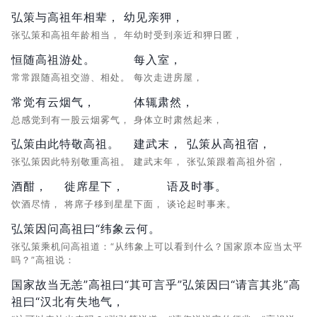
弘策与高祖年相辈，
幼见亲狎，
张弘策和高祖年龄相当，
年幼时受到亲近和狎日匿，
恒随高祖游处。
每入室，
常常跟随高祖交游、相处。
每次走进房屋，
常觉有云烟气，
体辄肃然，
总感觉到有一股云烟雾气，
身体立时肃然起来，
弘策由此特敬高祖。
建武末，
弘策从高祖宿，
张弘策因此特别敬重高祖。
建武末年，
张弘策跟着高祖外宿，
酒酣，
徙席星下，
语及时事。
饮酒尽情，
将席子移到星星下面，
谈论起时事来。
弘策因问高祖曰“纬象云何。
张弘策乘机问高祖道：“从纬象上可以看到什么？国家原本应当太平
吗？”高祖说：
国家故当无恙”高祖曰“其可言乎”弘策因曰“请言其兆”高
祖曰“汉北有失地气，