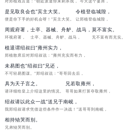
对郑植戏言道：“朝廷派遣你来刺杀我，
今天这个宴席，
是见取良会也”宾主大笑。
令植登临城隍，
便是你下手的好机会呀！”宾主大笑。
让郑植登临城隍，
周观府署，
士卒、器械、舟舻、战马，
莫不富实。
环视府署，
士卒、器械、舟舻、战马，
无不富有而充实。
植退谓绍叔曰“雍州实力，
郑植散席后对郑绍叔说：“雍州充实而有力，
未易图也”绍叔曰“兄还，
不可轻易图谋。”郑绍叔说：“哥哥回去后，
具为天子言之。
兄若取雍州，
请详细给皇上介绍这里的情况。
哥哥如果打算夺取雍州，
绍叔请以此众一战”送兄于南岘，
我郑绍叔请求凭借这些条件作一决战！”送哥哥到南岘，
相持恸哭而别。
兄弟恸哭而别。