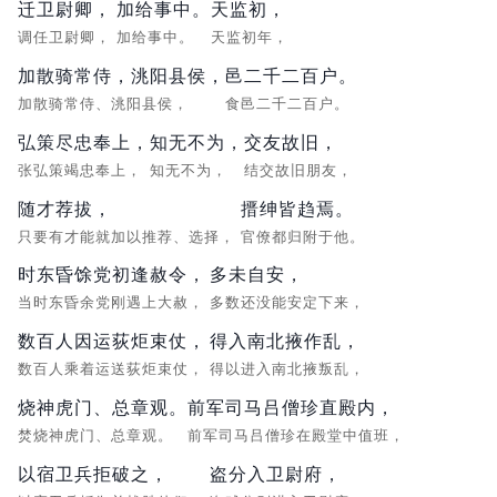
迁卫尉卿，
加给事中。
天监初，
调任卫尉卿，
加给事中。
天监初年，
加散骑常侍，洮阳县侯，
邑二千二百户。
加散骑常侍、洮阳县侯，
食邑二千二百户。
弘策尽忠奉上，
知无不为，
交友故旧，
张弘策竭忠奉上，
知无不为，
结交故旧朋友，
随才荐拔，
搢绅皆趋焉。
只要有才能就加以推荐、选择，
官僚都归附于他。
时东昏馀党初逢赦令，
多未自安，
当时东昏余党刚遇上大赦，
多数还没能安定下来，
数百人因运荻炬束仗，
得入南北掖作乱，
数百人乘着运送荻炬束仗，
得以进入南北掖叛乱，
烧神虎门、总章观。
前军司马吕僧珍直殿内，
焚烧神虎门、总章观。
前军司马吕僧珍在殿堂中值班，
以宿卫兵拒破之，
盗分入卫尉府，