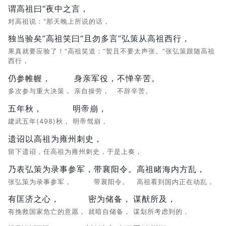
谓高祖曰“夜中之言，
对高祖说：“那天晚上所说的话，
独当验矣”高祖笑曰“且勿多言”弘策从高祖西行，
果真就要应验了！”高祖笑道：“暂且不要太声张。”张弘策跟随高祖
西行，
仍参帷幄，
身亲军役，
不惮辛苦。
多次参与重大决策，
亲自操劳，
不辞辛苦。
五年秋，
明帝崩，
建武五年(498)秋，
明帝驾崩，
遗诏以高祖为雍州刺史，
留下遗诏，任高祖为雍州刺史，于是上奏，
乃表弘策为录事参军，
带襄阳令。
高祖睹海内方乱，
张弘策为录事参军，
带襄阳令。
高祖看到国内正在动乱，
有匡济之心，
密为储备，
谋猷所及，
有挽救国家危亡的意愿，
就暗自储备，
谋划所考虑到的，