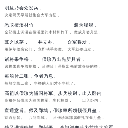
明旦乃会众发兵，
决定明天早晨就集合大军出征，
悉取檀溪材竹，
装为艛舰，
全部捞上沉浸在檀溪里的木材和竹子，
做成舟娄舟监，
葺之以茅，
并立办。
众军将发，
用茅草修缮它们，
立即动手去做。
大军就要出发，
诸将果争橹，
僧珍乃出先所具者，
诸将果真争着抢橹，
吕僧珍于是取出先前准备好的橹，
每船付二张，
争者乃息。
每船交给二张，
争橹的人们才不争抢了。
高祖以僧珍为辅国将军、步兵校尉，
出入卧内，
高祖任吕僧珍为辅国将军、步兵校尉，
出入卧内，
宣通意旨。
师及郢城，
僧珍率所领顿偃月垒，
宣通意旨。
兵到郢城，
吕僧珍率部属驻扎在偃月垒，
俄又进据骑城。
郢州平，
高祖进僧珍为前锋大将军。