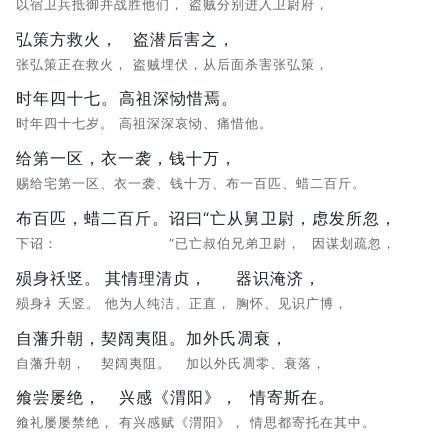
以宿卫兵抵御并战胜他们，
盗贼分别进入卫尉府，
弘策方救火，
盗潜后害之，
张弘策正在救火，
盗贼埋伏，从后面杀害张弘策，
时年四十七。
高祖深恸惜焉。
时年四十七岁。
高祖深深哀恸、痛惜他。
给第一区，衣一袭，钱十万，
赐给宅第一区、衣一袭、钱十万、布一百匹、蜡二百斤。
布百匹，蜡二百斤。
诏曰“亡从舅卫尉，
虑发所忽，
下诏：
“已亡叔伯兄弟卫尉，
因谋划疏忽，
殒身祅竖。
其情理清贞，
器识淹济，
殒身礻夭竖。
他为人纯洁、正直，
胸怀、见识广博，
自藩升朝，
契阔夷阻。
加外氏凋衰，
自藩升朝，
契阔夷阻。
加以外氏凋零、衰落，
飨尝屡绝，
兴感《渭阳》，
情寄斯在。
飨礼屡屡禁绝，
有兴感赋《渭阳》，
情思都寄托在其中。