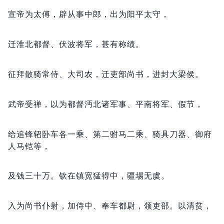
宣帝为太傅，
辟从事中郎，
出为阳平太守，
迁淮北都督、伏波将军，
甚有称绩。
征拜散骑常侍、大司农，
迁吏部尚书，
进封大梁侯。
武帝受禅，
以为都督沔北诸军事、平南将军、假节，
给追锋轺卧车各一乘、第二驸马二乘、骑具刀器、御府
人马铠等，
及钱三十万。
钦在镇宽猛得中，
疆埸无虞。
入为尚书仆射，
加侍中、奉车都尉，
领吏部。
以清贫，