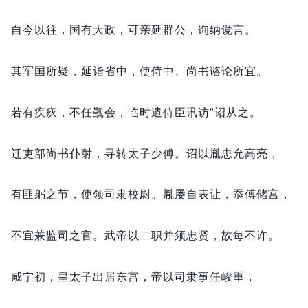
自今以往，
国有大政，
可亲延群公，
询纳谠言。
其军国所疑，
延诣省中，
使侍中、尚书谘论所宜。
若有疾疢，
不任觐会，
临时遣侍臣讯访”诏从之。
迁吏部尚书仆射，
寻转太子少傅。
诏以胤忠允高亮，
有匪躬之节，
使领司隶校尉。
胤屡自表让，
忝傅储宫，
不宜兼监司之官。
武帝以二职并须忠贤，
故每不许。
咸宁初，
皇太子出居东宫，
帝以司隶事任峻重，