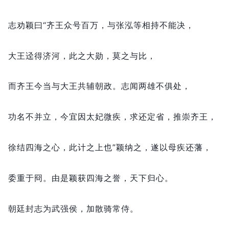
志劝颖曰“齐王众号百万，
与张泓等相持不能决，
大王迳得济河，
此之大勋，
莫之与比，
而齐王今当与大王共辅朝政。
志闻两雄不俱处，
功名不并立，
今宜因太妃微疾，
求还定省，
推崇齐王，
徐结四海之心，
此计之上也”颖纳之，
遂以母疾还藩，
委重于冏。
由是颖获四海之誉，
天下归心。
朝廷封志为武强侯，
加散骑常侍。