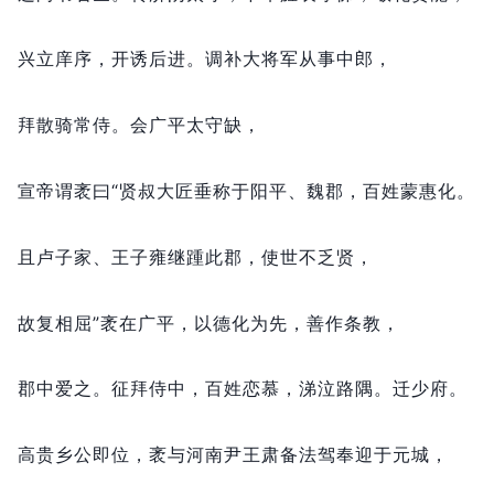
兴立庠序，
开诱后进。
调补大将军从事中郎，
拜散骑常侍。
会广平太守缺，
宣帝谓袤曰“贤叔大匠垂称于阳平、魏郡，
百姓蒙惠化。
且卢子家、王子雍继踵此郡，
使世不乏贤，
故复相屈”袤在广平，
以德化为先，
善作条教，
郡中爱之。
征拜侍中，
百姓恋慕，
涕泣路隅。
迁少府。
高贵乡公即位，
袤与河南尹王肃备法驾奉迎于元城，