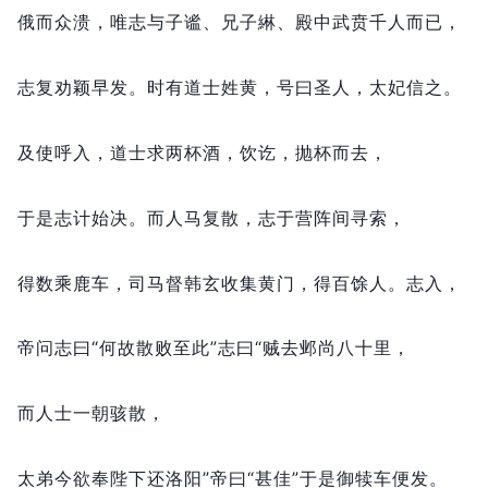
俄而众溃，
唯志与子谧、兄子綝、殿中武贲千人而已，
志复劝颖早发。
时有道士姓黄，
号曰圣人，
太妃信之。
及使呼入，
道士求两杯酒，
饮讫，
抛杯而去，
于是志计始决。
而人马复散，
志于营阵间寻索，
得数乘鹿车，
司马督韩玄收集黄门，
得百馀人。
志入，
帝问志曰“何故散败至此”志曰“贼去邺尚八十里，
而人士一朝骇散，
太弟今欲奉陛下还洛阳”帝曰“甚佳”于是御犊车便发。