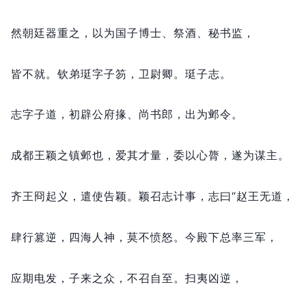
然朝廷器重之，
以为国子博士、祭酒、秘书监，
皆不就。
钦弟珽字子笏，
卫尉卿。
珽子志。
志字子道，
初辟公府掾、尚书郎，
出为邺令。
成都王颖之镇邺也，
爱其才量，
委以心膂，
遂为谋主。
齐王冏起义，
遣使告颖。
颖召志计事，
志曰“赵王无道，
肆行篡逆，
四海人神，
莫不愤怒。
今殿下总率三军，
应期电发，
子来之众，
不召自至。
扫夷凶逆，