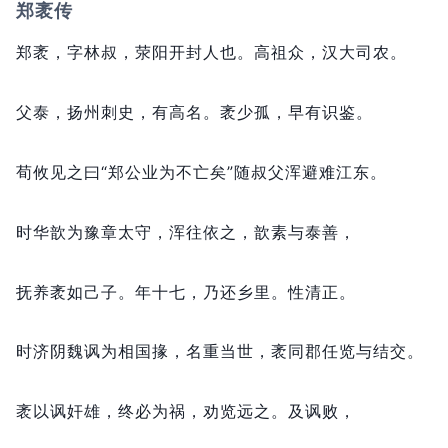
郑袤传
郑袤，
字林叔，
荥阳开封人也。
高祖众，
汉大司农。
父泰，
扬州刺史，
有高名。
袤少孤，
早有识鉴。
荀攸见之曰“郑公业为不亡矣”随叔父浑避难江东。
时华歆为豫章太守，
浑往依之，
歆素与泰善，
抚养袤如己子。
年十七，
乃还乡里。
性清正。
时济阴魏讽为相国掾，
名重当世，
袤同郡任览与结交。
袤以讽奸雄，
终必为祸，
劝览远之。
及讽败，