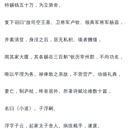
特赐钱五十万，
为立第舍。
复下诏曰“故司空王基、卫将军卢钦、领典军将军杨嚣，
并素清贫，
身没之后，
居无私积。
顷者饑馑，
闻其家大匮，
其各赐谷三百斛”钦历宰州郡，
不尚功名，
唯以平理为务。
禄俸散之亲故，
不营赀产。
动循礼典，
妻亡，
制庐杖，
终丧居外。
所著诗赋论难数十篇，
名曰《小道》。
子浮嗣。
浮字子云，
起家太子舍人。
病疽截手，
遂废。