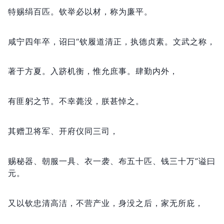
特赐绢百匹。
钦举必以材，
称为廉平。
咸宁四年卒，
诏曰“钦履道清正，
执德贞素。
文武之称，
著于方夏。
入跻机衡，
惟允庶事。
肆勤内外，
有匪躬之节。
不幸薨没，
朕甚悼之。
其赠卫将军、开府仪同三司，
赐秘器、朝服一具、衣一袭、布五十匹、钱三十万”谥曰
元。
又以钦忠清高洁，
不营产业，
身没之后，
家无所庇，