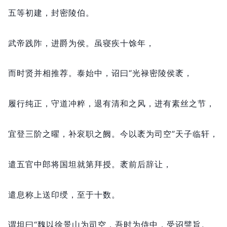
五等初建，
封密陵伯。
武帝践阼，
进爵为侯。
虽寝疾十馀年，
而时贤并相推荐。
泰始中，
诏曰“光禄密陵侯袤，
履行纯正，
守道冲粹，
退有清和之风，
进有素丝之节，
宜登三阶之曜，
补衮职之阙。
今以袤为司空”天子临轩，
遣五官中郎将国坦就第拜授。
袤前后辞让，
遣息称上送印绶，
至于十数。
谓坦曰“魏以徐景山为司空，
吾时为侍中，
受诏譬旨。