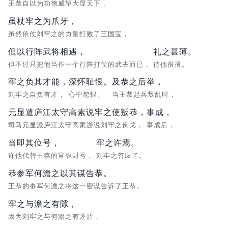
王恭自以为功德威望大显天下，
虽杖牢之为爪牙，
虽然依仗刘牢之的力量打败了王国宝，
但以行阵武将相遇，
礼之甚薄。
但不过只把他当作一个行阵打仗的武夫而已，
待他很薄。
牢之负其才能，
深怀耻恨。
及恭之后举，
刘牢之自负有才，
心中怨恨。
当王恭起兵叛乱时，
元显遣庐江太守高素说牢之使叛恭，
事成，
司马元显派庐江太守高素游说刘牢之倒戈，
事成后，
当即其位号，
牢之许焉。
许他代替王恭的官职封号，
刘牢之答应了。
恭参军何澹之以其谋告恭。
王恭的参军何澹之将这一密谋告诉了王恭。
牢之与澹之有隙，
因为刘牢之与何澹之有矛盾，