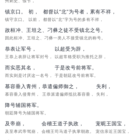
州刺史、假节，
镇京口。
初，
都督以“北”为号者，累有不祥，
镇守京口。
以前，
都督以“北”字为号的多有不祥，
故桓冲、王坦之、刁彝之徒不受镇北之号。
因此桓冲、王坦之、刁彝一类人不接受镇北的称号。
恭表让军号，
以超受为辞，
王恭上表辞让将军封号，
以超常格受职为推托之辞，
而实恶其名，
于是改号前将军。
而实则是讨厌这一名号，
于是朝廷改号前将军。
慕容垂入青州，
恭遣偏师御之，
失利，
慕容垂入侵青州，
王恭派遣偏师抵抗慕容垂，
失利，
降号辅国将军。
朝廷降号为辅国将军。
及帝崩，
会稽王道子执政，
宠昵王国宝，
及至孝武帝驾崩，
会稽王司马道子执掌朝政。
宠信亲近王国宝，