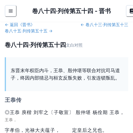
卷八十四·列传第五十四
-
晋书
← 返回《
晋书
》
←
卷八十三·列传第五十三
卷八十五·列传第五十五
→
卷八十四·列传第五十四
文白对照
东晋末年权臣内斗，王恭、殷仲堪等联合对抗司马道
子，终因内部猜忌与桓玄反叛失败，引发连锁叛乱。
王恭传
◎王恭 庾楷 刘牢之〔子敬宣〕 殷仲堪 杨佺期 王恭，
王恭，
字孝伯，
光禄大夫蕴子，
定皇后之兄也。