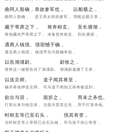
曲阿人殷确，
恭故参军也，
以船载之，
曲阿人殷确，
是王恭从前的参军，
用船运载王恭，
藏于苇席之下，
将奔桓玄。
至长塘湖，
将他藏在芦苇席之下，
准备投奔桓玄。
到长塘湖，
遇商人钱强。
强宿憾于确，
遇见商人钱强，
钱强早先与殷确有怨，
以告湖浦尉。
尉收之，
便将这一秘密告诉了湖浦尉。
湖浦尉逮捕了王恭，
以送京师。
道子闻其将至，
确并将他押送京师。
司马道子闻知王恭将被送到，
欲出与语，
面折之，
而未之杀也。
打算出来与他交谈，
当面斥责其过失，
而不打算杀他。
时桓玄等已至石头，
惧其有变，
当时桓玄等人率部已达石头城，
司马道子担心有变，