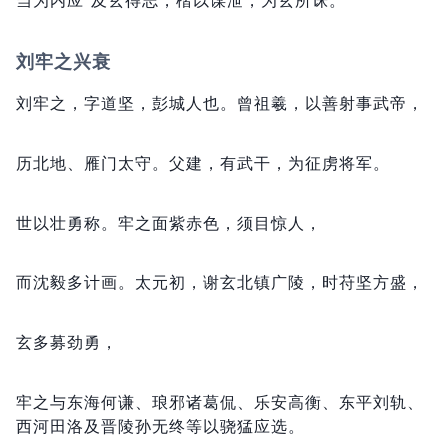
当为内应”及玄得志，
楷以谋泄，
为玄所诛。
刘牢之兴衰
刘牢之，
字道坚，
彭城人也。
曾祖羲，
以善射事武帝，
历北地、雁门太守。
父建，
有武干，
为征虏将军。
世以壮勇称。
牢之面紫赤色，
须目惊人，
而沈毅多计画。
太元初，
谢玄北镇广陵，
时苻坚方盛，
玄多募劲勇，
牢之与东海何谦、琅邪诸葛侃、乐安高衡、东平刘轨、
西河田洛及晋陵孙无终等以骁猛应选。