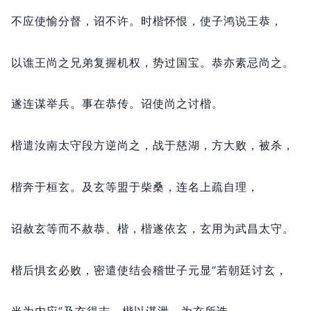
不应使愉分督，
诏不许。
时楷怀恨，
使子鸿说王恭，
以谯王尚之兄弟复握机权，
势过国宝。
恭亦素忌尚之。
遂连谋举兵。
事在恭传。
诏使尚之讨楷。
楷遣汝南太守段方逆尚之，
战于慈湖，
方大败，
被杀，
楷奔于桓玄。
及玄等盟于柴桑，
连名上疏自理，
诏赦玄等而不赦恭、楷，
楷遂依玄，
玄用为武昌太守。
楷后惧玄必败，
密遣使结会稽世子元显“若朝廷讨玄，