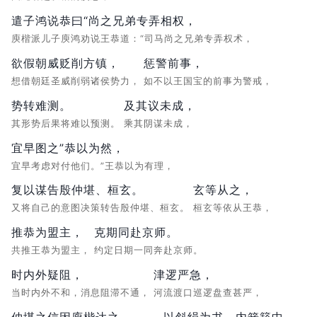
遣子鸿说恭曰“尚之兄弟专弄相权，
庾楷派儿子庾鸿劝说王恭道：“司马尚之兄弟专弄权术，
欲假朝威贬削方镇，
惩警前事，
想借朝廷圣威削弱诸侯势力，
如不以王国宝的前事为警戒，
势转难测。
及其议未成，
其形势后果将难以预测。
乘其阴谋未成，
宜早图之”恭以为然，
宜早考虑对付他们。”王恭以为有理，
复以谋告殷仲堪、桓玄。
玄等从之，
又将自己的意图决策转告殷仲堪、桓玄。
桓玄等依从王恭，
推恭为盟主，
克期同赴京师。
共推王恭为盟主，
约定日期一同奔赴京师。
时内外疑阻，
津逻严急，
当时内外不和，消息阻滞不通，
河流渡口巡逻盘查甚严，
仲堪之信因庾楷达之，
以斜绢为书，
内箭簳中，