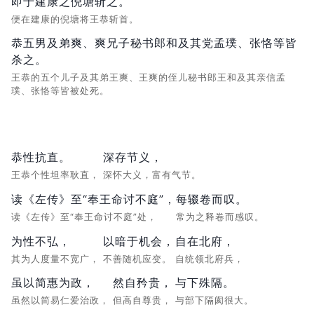
即于建康之倪塘斩之。
便在建康的倪塘将王恭斩首。
恭五男及弟爽、爽兄子秘书郎和及其党孟璞、张恪等皆
杀之。
王恭的五个儿子及其弟王爽、王爽的侄儿秘书郎王和及其亲信孟
璞、张恪等皆被处死。
恭性抗直。
深存节义，
王恭个性坦率耿直，
深怀大义，富有气节。
读《左传》至“奉王命讨不庭”，
每辍卷而叹。
读《左传》至“奉王命讨不庭”处，
常为之释卷而感叹。
为性不弘，
以暗于机会，
自在北府，
其为人度量不宽广，
不善随机应变。
自统领北府兵，
虽以简惠为政，
然自矜贵，
与下殊隔。
虽然以简易仁爱治政，
但高自尊贵，
与部下隔阂很大。