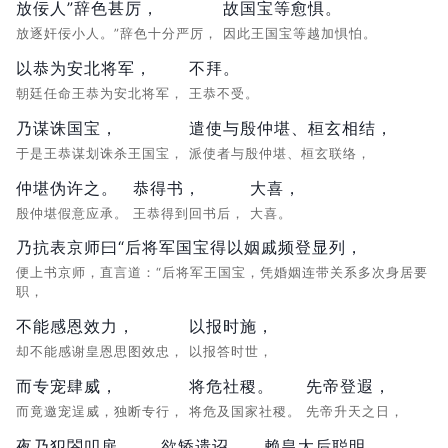
放佞人”辞色甚厉，
故国宝等愈惧。
放逐奸佞小人。”辞色十分严厉，
因此王国宝等越加惧怕。
以恭为安北将军，
不拜。
朝廷任命王恭为安北将军，
王恭不受。
乃谋诛国宝，
遣使与殷仲堪、桓玄相结，
于是王恭谋划诛杀王国宝，
派使者与殷仲堪、桓玄联络，
仲堪伪许之。
恭得书，
大喜，
殷仲堪假意应承。
王恭得到回书后，
大喜。
乃抗表京师曰“后将军国宝得以姻戚频登显列，
便上书京师，直言道：“后将军王国宝，凭婚姻连带关系多次身居要
职，
不能感恩效力，
以报时施，
却不能感谢皇恩思图效忠，
以报答时世，
而专宠肆威，
将危社稷。
先帝登遐，
而竟邀宠逞威，独断专行，
将危及国家社稷。
先帝升天之日，
夜乃犯閤叩扉，
欲矫遗诏。
赖皇太后聪明，