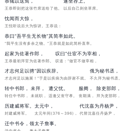
恭辄以送焉，
遂坐荐上。
王恭即刻把这张竹席送给了他。
以后自己则坐草席。
忱闻而大惊，
王忱听说后大为惊讶。王恭说：
恭曰“吾平生无长物”其简率如此。
“我平生没有多余之物。”王恭就是如此简朴直率。
起家为佐著作郎，
叹曰“仕宦不为宰相，
王恭最初拜官为佐著作郎。
叹道：“做官不做宰相，
才志何足以骋”因以疾辞。
俄为秘书丞，
才志何足以施展！”于是以疾病为由辞谢不就。
不久拜为秘书丞。
转中书郎，
未拜，
遭父忧。
服阕，
除吏部郎，
转任中书郎，
未就职，
适逢父丧守孝。
丧期满，
拜为吏部郎，
历建威将军。
太元中，
代沈嘉为丹杨尹，
封建威将军。
太元年间(376～396)，
代替沈嘉任丹扬尹，
迁中书令，
领太子詹事。
迁中书令，
兼太子詹事。