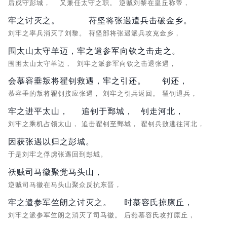
后戍守彭城，
又兼任太守之职。
逆贼刘黎在皇丘称帝，
牢之讨灭之。
苻坚将张遇遣兵击破金乡。
刘牢之率兵消灭了刘黎。
苻坚部将张遇派兵攻克金乡，
围太山太守羊迈，
牢之遣参军向钦之击走之。
围困太山太守羊迈，
刘牢之派参军向钦之击退张遇，
会慕容垂叛将翟钊救遇，
牢之引还。
钊还，
慕容垂的叛将翟钊接应张遇，
刘牢之引兵返回。
翟钊退兵，
牢之进平太山，
追钊于鄄城，
钊走河北，
刘牢之乘机占领太山，
追击翟钊至鄄城，
翟钊兵败逃往河北，
因获张遇以归之彭城。
于是刘牢之俘虏张遇回到彭城。
袄贼司马徽聚党马头山，
逆贼司马徽在马头山聚众反抗东晋，
牢之遣参军竺朗之讨灭之。
时慕容氏掠廪丘，
刘牢之派参军竺朗之消灭了司马徽。
后燕慕容氏攻打廪丘，