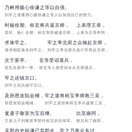
乃树用腹心徐谦之等以自强。
刘牢之便重用心腹徐谦之等人以加强自己的势力。
时杨佺期、桓玄将兵逼京师，
上表理王恭，
其时，杨亻全期、桓玄率部威逼京师，
上表为王恭申辩，
求诛牢之。
牢之率北府之众驰赴京师，
请求朝廷诛杀刘牢之。
刘牢之率北府兵急行军奔赴京师，
次于新亭。
玄等受诏退兵，
驻扎在新亭一带。
桓玄等人接受诏令从京师退兵，
牢之还镇京口。
刘牢之回兵镇守京口。
及孙恩攻陷会稽，
牢之遣将桓宝率师救三吴，
孙恩攻陷会稽城，
刘牢之派部将桓宝率兵援救三吴，
复遣子敬宣为宝后继。
比至曲阿，
又派儿子刘敬宣率部作桓宝的后续军。
救兵到了曲阿，
吴郡内史桓谦已弃郡走，
牢之乃率众东讨，