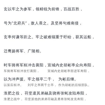
玄以牢之为参军，
领精锐为前锋，
百战百胜，
号为“北府兵”，
敌人畏之。
及坚将句难南侵，
玄率何谦等距之。
牢之破难辎重于盱眙，
获其运船，
迁鹰扬将军、广陵相。
时车骑将军桓冲击襄阳，
宣城内史胡彬率众向寿阳，
车骑将军桓冲攻打襄阳，
宣城内史胡彬率部进军寿阳，
以为冲声援。
牢之领卒二千，
为彬后继。
以策应桓冲。
刘牢之率两千士卒，
作为胡彬的后续部队。
淮肥之役，
苻坚遣其弟融及骁将张蚝攻陷寿阳，
淮淝之战中，
苻坚派他的弟弟苻融及勇将张蚝攻克寿阳，