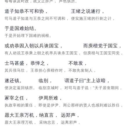
每每谈及时政，就义正辞严，
声色俱厉。
道子知恭不可和协，
王绪之说遂行，
司马道子知道与王恭之间不可调和，
便实施王绪的行刺之计，
于是国难始结。
于是开始埋下国难的祸根。
或劝恭因入朝以兵诛国宝，
而庾楷党于国宝，
有人劝说王恭乘上朝之机率兵诛杀王国宝，
但庾楷与王国宝同党，
士马甚盛，
恭惮之，
不敢发，
其兵强马壮，
王恭担心庾楷作对，
不敢先发制人，
遂还镇。
临别，
谓道子曰“主上谅暗，
便决定返回镇所。
临别京城时，
对司马道子说：“天子居丧期间，
冢宰之任，
伊周所难，
执政宰相的重任，
即使是伊尹、周公那样的贤人也感到难以胜任，
愿大王亲万机，
纳直言，
远郑声，
愿大王亲理万机，
采纳忠言，
远离邪声，