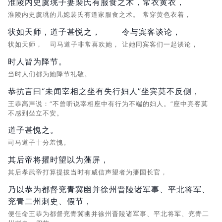
淮陵内史虞珧子妻裴氏有服食之术，
常衣黄衣，
淮陵内史虞珧的儿媳裴氏有道家服食之术。
常穿黄色衣着，
状如天师，
道子甚悦之，
令与宾客谈论，
状如天师，
司马道子非常喜欢她，
让她同宾客们一起谈论，
时人皆为降节。
当时人们都为她降节礼敬。
恭抗言曰“未闻宰相之坐有失行妇人”坐宾莫不反侧，
王恭高声说：“不曾听说宰相座中有行为不端的妇人。”座中宾客莫
不感到坐立不安。
道子甚愧之。
司马道子十分羞愧。
其后帝将擢时望以为藩屏，
其后孝武帝打算提拔当时有威信声望者为藩国长官，
乃以恭为都督兖青冀幽并徐州晋陵诸军事、平北将军、
兖青二州刺史、假节，
便任命王恭为都督兖青冀幽并徐州晋陵诸军事、平北将军、兖青二