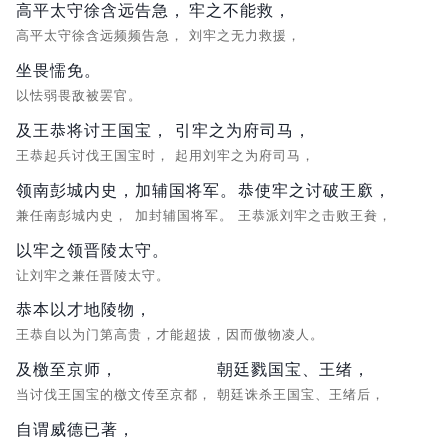
高平太守徐含远告急，
牢之不能救，
高平太守徐含远频频告急，
刘牢之无力救援，
坐畏懦免。
以怯弱畏敌被罢官。
及王恭将讨王国宝，
引牢之为府司马，
王恭起兵讨伐王国宝时，
起用刘牢之为府司马，
领南彭城内史，
加辅国将军。
恭使牢之讨破王廞，
兼任南彭城内史，
加封辅国将军。
王恭派刘牢之击败王貵，
以牢之领晋陵太守。
让刘牢之兼任晋陵太守。
恭本以才地陵物，
王恭自以为门第高贵，才能超拔，因而傲物凌人。
及檄至京师，
朝廷戮国宝、王绪，
当讨伐王国宝的檄文传至京都，
朝廷诛杀王国宝、王绪后，
自谓威德已著，