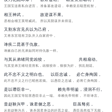
王国宝连夜私自进宫，
准备篡改遗诏，
幸赖皇后聪慧机智，
相王神武，
故逆谋不果。
丞相会稽王英明威武。
所以其阴谋并未得逞。
又割东宫见兵以为己府，
又将东宫现有卫队并入自家府中，
谗疾二昆甚于仇敌。
谗嫉自己的兄弟如同对待仇敌一样。
与其从弟绪同党凶狡，
共相扇动。
与其堂弟王绪结党营私，凶狠狡诈，狼狈为奸，
扰乱朝廷。
此不忠不义之明白也。
以臣忠诚，
必亡身殉国，
此不忠不义之行已昭然若揭。
以愚臣之忠诚，
必将亡身殉国，
是以谮臣非一。
赖先帝明鉴，
浸润不行。
因此王国宝等陷害愚臣非止一端。
幸赖先帝明察，
不听谗言。
昔赵鞅兴甲，
诛君侧之恶，
臣虽驽劣，
从前赵鞅兴兵，
诛杀国君身边的奸恶之徒。
愚臣虽然低下无能，