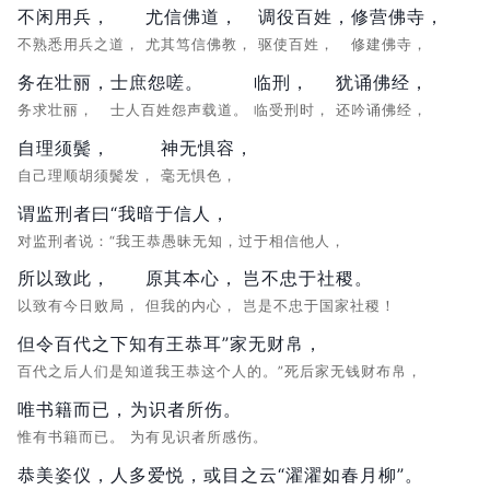
不闲用兵，
尤信佛道，
调役百姓，
修营佛寺，
不熟悉用兵之道，
尤其笃信佛教，
驱使百姓，
修建佛寺，
务在壮丽，
士庶怨嗟。
临刑，
犹诵佛经，
务求壮丽，
士人百姓怨声载道。
临受刑时，
还吟诵佛经，
自理须鬓，
神无惧容，
自己理顺胡须鬓发，
毫无惧色，
谓监刑者曰“我暗于信人，
对监刑者说：“我王恭愚昧无知，过于相信他人，
所以致此，
原其本心，
岂不忠于社稷。
以致有今日败局，
但我的内心，
岂是不忠于国家社稷！
但令百代之下知有王恭耳”家无财帛，
百代之后人们是知道我王恭这个人的。”死后家无钱财布帛，
唯书籍而已，
为识者所伤。
惟有书籍而已。
为有见识者所感伤。
恭美姿仪，
人多爱悦，
或目之云“濯濯如春月柳”。