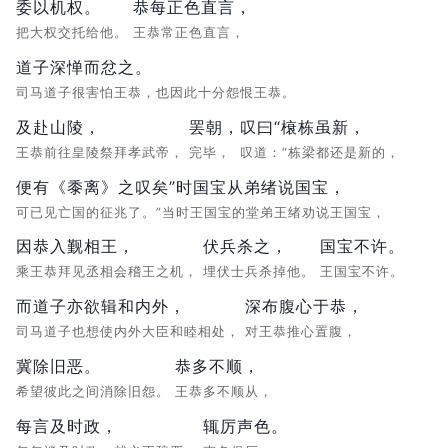
委以机权。
恭每正色直言，
把大权交托给他。
王恭常正色直言，
道子深惮而忿之。
司马道子很害怕王恭，也因此十分怨恨王恭。
及赴山陵，
罢朝，
叹曰“榱栋虽新，
王恭前往皇陵祭拜孝武帝，
完毕，
叹道：“栋梁都还是新的，
便有《黍离》之叹矣”时国宝从弟绪说国宝，
可已见亡国的征兆了。”当时王国宝的堂弟王绪劝说王国宝，
因恭入觐相王，
伏兵杀之，
国宝不许。
乘王恭拜见丞相会稽王之机，
埋伏士兵杀掉他。
王国宝不许。
而道子亦欲辑和内外，
深布腹心于恭，
司马道子也想使内外大臣和睦相处，
对王恭推心置腹，
冀除旧恶。
恭多不顺，
希望彼此之间消除旧怨。
王恭多不顺从，
每言及时政，
辄厉声色。