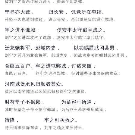
被刘牢之斩杀俘获万余人，
缴获全部器械。
坚寻亦大败，
归长安，
馀党所在屯结。
苻坚不久也遭到惨败，
逃回长安，
余部纷纷集结退守城池。
牢之进平谯城，
使安丰太守戴宝戍之。
刘牢之又进军攻占了谯郡，
派安丰太守戴宝率兵镇守。
迁龙骧将军、彭城内史，
以功赐爵武冈县男，
刘牢之晋升为龙骧将军、彭城内史，
因战功卓著而赐封武冈县男，
食邑五百户。
牢之进屯鄄城，
讨诸未服，
食邑五百户。
刘牢之进驻鄄城，
征讨那些还未降服的敌寇，
河南城堡承风归顺者甚众。
黄河以南的城堡武装望风归顺刘牢之的很多。
时苻坚子丕据邺，
为慕容垂所逼，
其时苻坚之子苻丕据守邺城，
为后燕王慕容垂所威逼，
请降，
牢之引兵救之。
苻丕请求归降东晋，
刘牢之领兵接应苻丕。