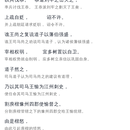
率兵讨伐王恭。
王恭派刘牢之剿灭了王貵，
上疏自贬，
诏不许。
并上疏朝廷请求贬职，
诏令不许。
谯王尚之复说道子以藩伯强盛，
谯王司马尚之劝说司马道子，认为诸侯藩镇强盛，
宰相权弱，
宜多树置以自卫。
宰相权势就会削弱，
应多树立亲信以巩固自身。
道子然之，
司马道子认为司马尚之的建议有道理，
乃以其司马王愉为江州刺史，
便任命其司马王愉为江州刺史，
割庾楷豫州四郡使愉督之。
分割庾楷管辖之下的豫州四郡交给王愉统辖。
由是楷怒，
由此引起庾楷的愤怒，