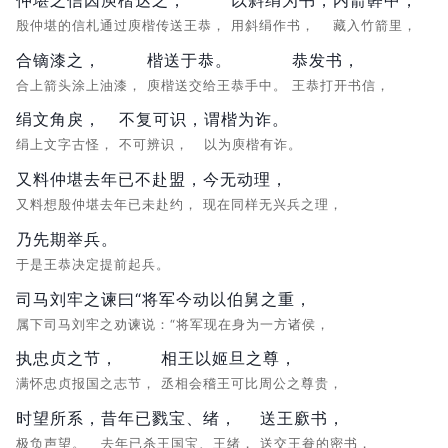
殷仲堪的信札通过庾楷传送王恭，
用斜绢作书，
藏入竹箭里，
合镝漆之，
楷送于恭。
恭发书，
合上箭头涂上油漆，
庾楷送交给王恭手中。
王恭打开书信，
绢文角戾，
不复可识，
谓楷为诈。
绢上文字古怪，
不可辨识，
以为庾楷有诈。
又料仲堪去年已不赴盟，
今无动理，
又料想殷仲堪去年已未赴约，
现在同样无兴兵之理，
乃先期举兵。
于是王恭决定提前起兵。
司马刘牢之谏曰“将军今动以伯舅之重，
属下司马刘牢之劝谏说：“将军现在身为一方诸侯，
执忠贞之节，
相王以姬旦之尊，
满怀忠贞报国之志节，
丞相会稽王可比周公之尊贵，
时望所系，
昔年已戮宝、绪，
送王廞书，
极负声望。
去年已杀王国宝、王绪，
送交王貵的密书，