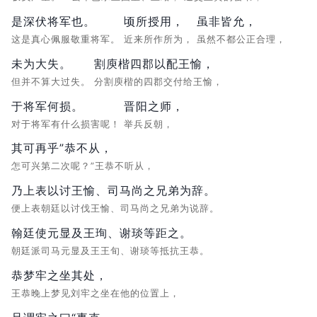
是深伏将军也。
顷所授用，
虽非皆允，
这是真心佩服敬重将军。
近来所作所为，
虽然不都公正合理，
未为大失。
割庾楷四郡以配王愉，
但并不算大过失。
分割庾楷的四郡交付给王愉，
于将军何损。
晋阳之师，
对于将军有什么损害呢！
举兵反朝，
其可再乎”恭不从，
怎可兴第二次呢？”王恭不听从，
乃上表以讨王愉、司马尚之兄弟为辞。
便上表朝廷以讨伐王愉、司马尚之兄弟为说辞。
翰廷使元显及王珣、谢琰等距之。
朝廷派司马元显及王王旬、谢琰等抵抗王恭。
恭梦牢之坐其处，
王恭晚上梦见刘牢之坐在他的位置上，