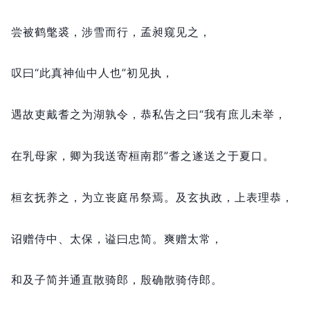
尝被鹤氅裘，
涉雪而行，
孟昶窥见之，
叹曰“此真神仙中人也”初见执，
遇故吏戴耆之为湖孰令，
恭私告之曰“我有庶儿未举，
在乳母家，
卿为我送寄桓南郡”耆之遂送之于夏口。
桓玄抚养之，
为立丧庭吊祭焉。
及玄执政，
上表理恭，
诏赠侍中、太保，
谥曰忠简。
爽赠太常，
和及子简并通直散骑郎，
殷确散骑侍郎。