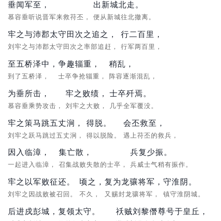
垂闻军至，
出新城北走。
慕容垂听说晋军来救苻丕，
便从新城往北撤离。
牢之与沛郡太守田次之追之，
行二百里，
刘牢之与沛郡太守田次之率部追赶，
行军两百里，
至五桥泽中，
争趣辎重，
稍乱，
到了五桥泽，
士卒争抢辎重，
阵容逐渐混乱，
为垂所击，
牢之败绩，
士卒歼焉。
慕容垂乘势攻击，
刘牢之大败，
几乎全军覆没。
牢之策马跳五丈涧，
得脱。
会丕救至，
刘牢之跃马跳过五丈涧，
得以脱险。
遇上苻丕的救兵，
因入临漳，
集亡散，
兵复少振。
一起进入临漳，
召集战败失散的士卒，
兵威士气稍有振作。
牢之以军败征还。
顷之，
复为龙骧将军，
守淮阴。
刘牢之因战败被召回。
不久，
又赐封龙骧将军，
镇守淮阴城。
后进戍彭城，
复领太守。
祅贼刘黎僭尊号于皇丘，