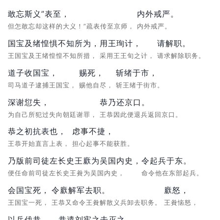
敢忘斯义”表至，
内外戒严。
但怎敢忘却这样的大义！”疏表传至京师，
内外戒严。
国宝及绪惶惧不知所为，
用王珣计，
请解职。
王国宝及王绪惶惶不知所措，
采用王王旬之计，
请求解除职务。
道子收国宝，
赐死，
斩绪于市，
司马道子逮捕王国宝，
赐他自尽，
斩王绪于街市。
深谢愆失，
恭乃还京口。
为自己所犯过失向朝廷谢罪，
王恭因此便退兵返回京口。
恭之初抗表也，
虑事不捷，
王恭开始直言上表，
担心起事不能获胜。
乃版前司徒左长史王廞为吴国内史，
令起兵于东。
便任命前司徒左长史王貵为吴国内史，
命令他在东部起兵。
会国宝死，
令廞解军去职。
廞怒，
王国宝一死，
王恭又命令王貵解散义兵卸去职务。
王貵恼怒，
以兵伐恭。
恭遣刘牢之击灭之，