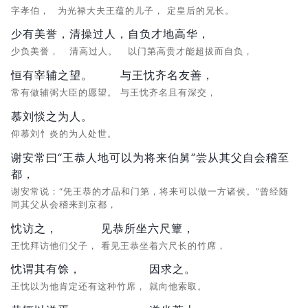
字孝伯，
为光禄大夫王蕴的儿子，
定皇后的兄长。
少有美誉，
清操过人，
自负才地高华，
少负美誉，
清高过人。
以门第高贵才能超拔而自负，
恒有宰辅之望。
与王忱齐名友善，
常有做辅弼大臣的愿望。
与王忱齐名且有深交，
慕刘惔之为人。
仰慕刘忄炎的为人处世。
谢安常曰“王恭人地可以为将来伯舅”尝从其父自会稽至
都，
谢安常说：“凭王恭的才品和门第，将来可以做一方诸侯。”曾经随
同其父从会稽来到京都，
忱访之，
见恭所坐六尺簟，
王忱拜访他们父子，
看见王恭坐着六尺长的竹席，
忱谓其有馀，
因求之。
王忱以为他肯定还有这种竹席，
就向他索取。