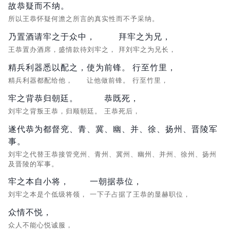
故恭疑而不纳。
所以王恭怀疑何澹之所言的真实性而不予采纳。
乃置酒请牢之于众中，
拜牢之为兄，
王恭置办酒席，盛情款待刘牢之，
拜刘牢之为兄长，
精兵利器悉以配之，
使为前锋。
行至竹里，
精兵利器都配给他，
让他做前锋。
行至竹里，
牢之背恭归朝廷。
恭既死，
刘牢之背叛王恭，归顺朝廷。
王恭死后，
遂代恭为都督兖、青、冀、幽、并、徐、扬州、晋陵军
事。
刘牢之代替王恭接管兖州、青州、冀州、幽州、并州、徐州、扬州
及晋陵的军事。
牢之本自小将，
一朝据恭位，
刘牢之本是个低级将领，
一下子占据了王恭的显赫职位，
众情不悦，
众人不能心悦诚服，