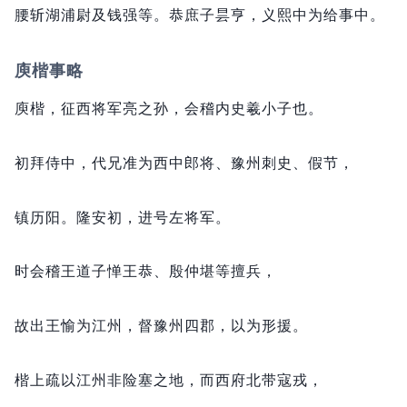
腰斩湖浦尉及钱强等。
恭庶子昙亨，
义熙中为给事中。
庾楷事略
庾楷，
征西将军亮之孙，
会稽内史羲小子也。
初拜侍中，
代兄准为西中郎将、豫州刺史、假节，
镇历阳。
隆安初，
进号左将军。
时会稽王道子惮王恭、殷仲堪等擅兵，
故出王愉为江州，
督豫州四郡，
以为形援。
楷上疏以江州非险塞之地，
而西府北带寇戎，