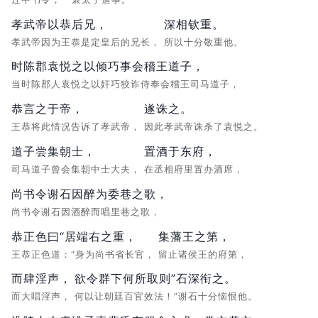
孝武帝以恭后兄，
深相钦重。
孝武帝因为王恭是定皇后的兄长，
所以十分敬重他。
时陈郡袁悦之以倾巧事会稽王道子，
当时陈郡人袁悦之以奸巧狡诈侍奉会稽王司马道子，
恭言之于帝，
遂诛之。
王恭将此情况告诉了孝武帝，
因此孝武帝诛杀了袁悦之。
道子尝集朝士，
置酒于东府，
司马道子曾会集朝中士大夫，
在丞相府里置办酒席，
尚书令谢石因醉为委巷之歌，
尚书令谢石因酒醉而唱里巷之歌，
恭正色曰“居端右之重，
集藩王之第，
王恭正色道：“身为尚书省长官，
留止诸侯王的府第，
而肆淫声，
欲令群下何所取则”石深衔之。
而大唱淫声，
何以让朝廷百官效法！”谢石十分恼恨他。