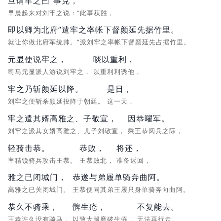
旦谓牢之曰“事克，
早晨起来对刘牢之说：“此事获胜，
即以卿为北府”遣牢之率帐下督颜延先据竹里。
就让你做北府军统帅。”派刘牢之率帐下督颜延先占据竹里。
元显使说牢之，
啖以重利，
司马元显派人游说刘牢之，
以重利利诱他，
牢之乃斩颜延以降。
是日，
刘牢之便斩杀颜延投降于朝廷。
这一天，
牢之遣其婿高雅之、子敬宣，
因恭曜军。
刘牢之派其女婿高雅之、儿子刘敬宣，
乘王恭阅兵之际，
轻骑击恭。
恭败，
将还，
率精锐骑兵攻击王恭。
王恭败北，
准备返回，
雅之已闭城门，
恭遂与弟履单骑奔曲阿。
高雅之已关闭城门。
王恭便同其弟王履只身单骑奔向曲阿。
恭久不骑乘，
髀生疮，
不复能去。
王恭许久没有骑马，
以致大腿磨破生疮，
无法再行走。