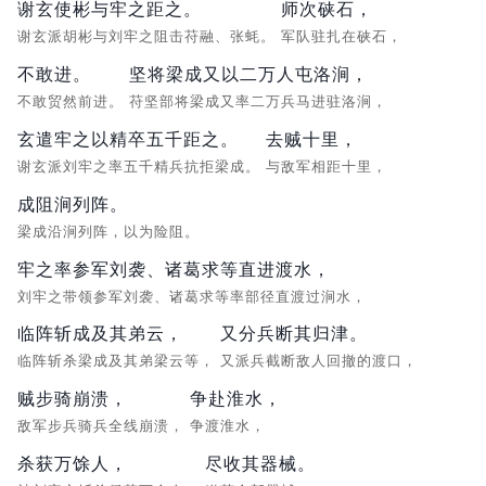
谢玄使彬与牢之距之。
师次硖石，
谢玄派胡彬与刘牢之阻击苻融、张蚝。
军队驻扎在硖石，
不敢进。
坚将梁成又以二万人屯洛涧，
不敢贸然前进。
苻坚部将梁成又率二万兵马进驻洛涧，
玄遣牢之以精卒五千距之。
去贼十里，
谢玄派刘牢之率五千精兵抗拒梁成。
与敌军相距十里，
成阻涧列阵。
梁成沿涧列阵，以为险阻。
牢之率参军刘袭、诸葛求等直进渡水，
刘牢之带领参军刘袭、诸葛求等率部径直渡过涧水，
临阵斩成及其弟云，
又分兵断其归津。
临阵斩杀梁成及其弟梁云等，
又派兵截断敌人回撤的渡口，
贼步骑崩溃，
争赴淮水，
敌军步兵骑兵全线崩溃，
争渡淮水，
杀获万馀人，
尽收其器械。