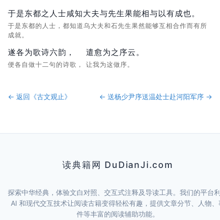
于是东都之人士咸知大夫与先生果能相与以有成也。
于是东都的人士，都知道乌大夫和石先生果然能够互相合作而有所
成就。
遂各为歌诗六韵，
遣愈为之序云。
便各自做十二句的诗歌，
让我为这做序。
← 返回《
古文观止
》
←
送杨少尹序
送温处士赴河阳军序
→
读典籍网 DuDianJi.com
探索中华经典，体验文白对照、交互式注释及导读工具。我们的平台
AI 和现代交互技术让阅读古籍变得轻松有趣，提供文章分节、人物、
件等丰富的阅读辅助功能。