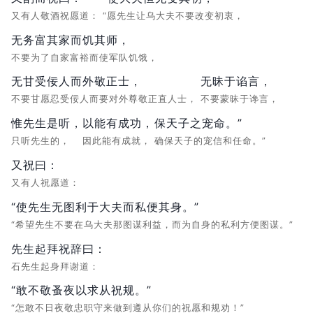
又有人敬酒祝愿道：
“愿先生让乌大夫不要改变初衷，
无务富其家而饥其师，
不要为了自家富裕而使军队饥饿，
无甘受佞人而外敬正士，
无昧于谄言，
不要甘愿忍受佞人而要对外尊敬正直人士，
不要蒙昧于谗言，
惟先生是听，
以能有成功，
保天子之宠命。”
只听先生的，
因此能有成就，
确保天子的宠信和任命。”
又祝曰：
又有人祝愿道：
“使先生无图利于大夫而私便其身。”
“希望先生不要在乌大夫那图谋利益，而为自身的私利方便图谋。”
先生起拜祝辞曰：
石先生起身拜谢道：
“敢不敬蚤夜以求从祝规。”
“怎敢不日夜敬忠职守来做到遵从你们的祝愿和规劝！”