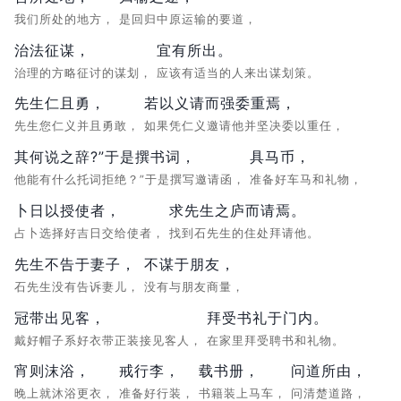
我们所处的地方，
是回归中原运输的要道，
治法征谋，
宜有所出。
治理的方略征讨的谋划，
应该有适当的人来出谋划策。
先生仁且勇，
若以义请而强委重焉，
先生您仁义并且勇敢，
如果凭仁义邀请他并坚决委以重任，
其何说之辞?”于是撰书词，
具马币，
他能有什么托词拒绝？”于是撰写邀请函，
准备好车马和礼物，
卜日以授使者，
求先生之庐而请焉。
占卜选择好吉日交给使者，
找到石先生的住处拜请他。
先生不告于妻子，
不谋于朋友，
石先生没有告诉妻儿，
没有与朋友商量，
冠带出见客，
拜受书礼于门内。
戴好帽子系好衣带正装接见客人，
在家里拜受聘书和礼物。
宵则沫浴，
戒行李，
载书册，
问道所由，
晚上就沐浴更衣，
准备好行装，
书籍装上马车，
问清楚道路，