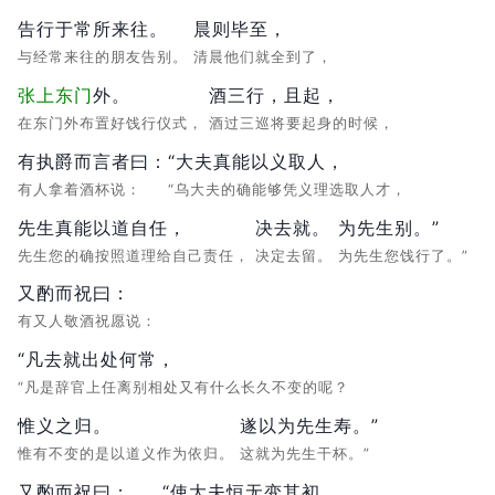
告行于常所来往。
晨则毕至，
与经常来往的朋友告别。
清晨他们就全到了，
张
上东门
外。
酒三行，且起，
在东门外布置好饯行仪式，
酒过三巡将要起身的时候，
有执爵而言者曰：
“大夫真能以义取人，
有人拿着酒杯说：
“乌大夫的确能够凭义理选取人才，
先生真能以道自任，
决去就。
为先生别。”
先生您的确按照道理给自己责任，
决定去留。
为先生您饯行了。”
又酌而祝曰：
有又人敬酒祝愿说：
“凡去就出处何常，
“凡是辞官上任离别相处又有什么长久不变的呢？
惟义之归。
遂以为先生寿。”
惟有不变的是以道义作为依归。
这就为先生干杯。”
又酌而祝曰：
“使大夫恒无变其初，