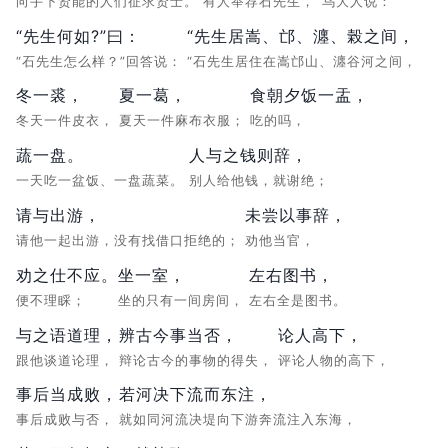
向手下贤能的人们征求贤士。
有人举荐石先生，
乌大人说：
“先生何如?”曰：
“先生居嵩、邙、瀍、榖之间，
“石先生怎么样？”回答说：
“石先生居住在嵩邙山、瀍谷河之间，
冬一裘，
夏一葛，
食朝夕饭一盂，
冬天一件皮衣，
夏天一件麻布衣服；
吃的吗，
蔬一盘。
人与之钱则辞，
一天吃一盆饭、一盘蔬菜。
别人给他钱，就谢绝；
请与出游，
未尝以事辞，
请他一起出游，没有找借口拒绝的；
劝他当官，
劝之仕不应。
坐一室，
左右图书，
便不理睬；
坐的只有一间房间，
左右全是图书。
与之语道理，
辨古今事当否，
论人高下，
跟他谈道论理，
辩论古今的事物的得失，
评论人物的高下，
事后当成败，
若河决下流而东注，
事后成败与否，
就如同河流决堤向下游奔流注入东海，