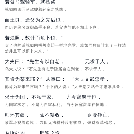
若驷马驾轻车、就熟路，
就如同四匹马驾驶着轻车走熟路，
而王良、造父为之先后也，
而历史著名驾御高手王良、造父也与他不相上下啊，
若烛照，数计而龟卜也。”
听了他的话就如同明烛高照一样地亮堂、就如同数目计算了一样清
楚并且可以预卜未来。”
大夫曰：
“先生有以自老，
无求于人，
乌大夫说：
“石先生有志于隐居自在到老，
不求于人，
其肯为某来耶？”
从事曰：
“大夫文武忠孝，
他肯为我来当官吗？”
手下的人说：
“大夫您文武全才忠孝具备，
求士为国，
不私于家。
方今寇聚于恒，
为国家求才，
不是为自家私利。
当今反寇聚集在恒地，
师环其疆，
农不耕收，
财粟殚亡。
敌军环视着边境，
农田无法耕种没有收成，
钱财粮草殆尽，
吾所处地，
归输之途，