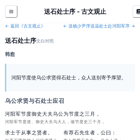
送石处士序
-
古文观止
← 返回《
古文观止
》
←
送杨少尹序
送温处士赴河阳军序
→
送石处士序
文白对照
韩愈
河阳节度使乌公求贤得石处士，众人送别寄予厚望。
乌公求贤与石处士应召
河阳军节度御史大夫乌公为节度之三月，
河阳军节度使、御史大夫乌大人，做节度史三个月，
求士于从事之贤者。
有荐石先生者，
公曰：