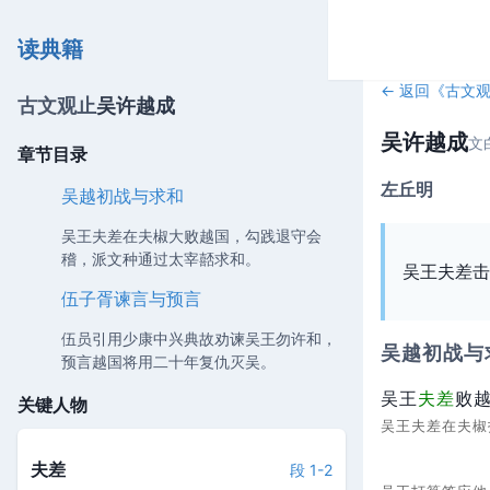
读典籍
← 返回《
古文
古文观止
吴许越成
吴许越成
文
章节目录
左丘明
吴越初战与求和
吴王夫差在夫椒大败越国，勾践退守会
稽，派文种通过太宰嚭求和。
吴王夫差击
伍子胥谏言与预言
伍员引用少康中兴典故劝谏吴王勿许和，
吴越初战与
预言越国将用二十年复仇灭吴。
吴王
夫差
败
关键人物
吴王夫差在夫
夫差
段 1-2