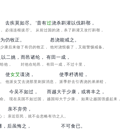
去疾莫如尽。
’昔有
过
浇杀斟灌以伐斟鄩，
害，
必须连根拔尽’。
从前过国的浇，杀了斟灌又攻打斟鄩，
，
为仍牧正。
惎浇能戒之。
少康后来做了有仍的牧正，
他对浇恨极了，又能警惕戒备。
之以二姚，
而邑诸纶，
有田一成，
嫁给他，
封他在纶邑，
有田一成，不过十里，
；
使
女艾
谍浇，
使季杼诱豷，
职。
他派女艾去浇那里刺探消息，
派季舒去引诱浇的弟弟豷，
今吴不如过，
而越大于少康，
或将丰之，
天命。
现在吴国不如过国，
越国却大于少康，
如果让越国强盛起来，
亲不弃劳，
心；
亲近臣民，就不会忽略有功之人。
雠，
后虽悔之，
不可食已。