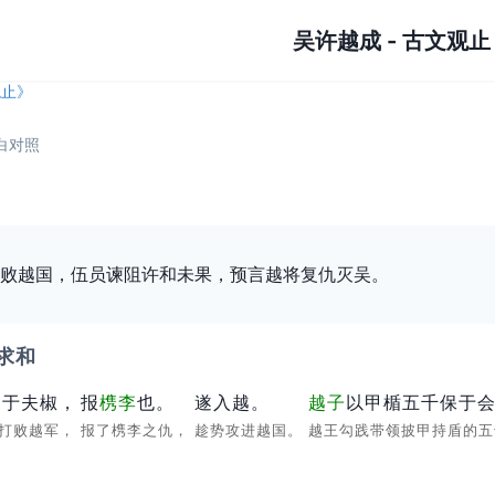
吴许越成
-
古文观止
观止
》
白对照
败越国，伍员谏阻许和未果，预言越将复仇灭吴。
求和
越于夫椒，
报
槜李
也。
遂入越。
越子
以甲楯五千保于
椒打败越军，
报了槜李之仇，
趁势攻进越国。
越王勾践带领披甲持盾的