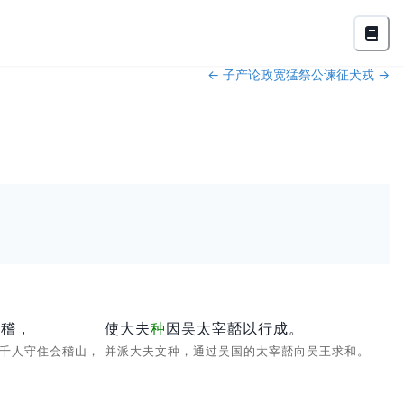
←
子产论政宽猛
祭公谏征犬戎
→
会稽，
使大夫
种
因吴太宰嚭以行成。
五千人守住会稽山，
并派大夫文种，通过吴国的太宰嚭向吴王求和。