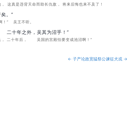
他，
这真是违背天命而助长仇敌，
将来后悔也来不及了！
矣。”
啊！”
吴王不听。
二十年之外，
吴其为沼乎！”
民，
二十年后，
吴国的宫殿怕要变成池沼啊！”
←
子产论政宽猛
祭公谏征犬戎
→