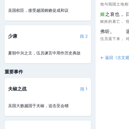
他与我国土地
吴国权臣，接受越国贿赂促成和议
姬
之衰也，
姬姓的衰亡，
弗听。
少康
段 2
伍员退下来，
夏朝中兴之主，伍员谏言中用作历史典故
← 返回《
古文
重要事件
夫椒之战
段 1
吴国大败越国于夫椒，追击至会稽