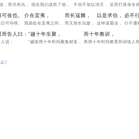
相连，世代有仇，
现在我们战胜了他，
不但不加以消灭，
反而打算保全
日可俟也。
介在蛮夷，
而长寇雠，
以是求伯，
必不行
指日可待呀。
我国处在蛮夷之间，
而又助长仇敌，
这样谋霸业，
行不通
退而告人曰：
“越十年生聚，
而十年教训，
对人说：
“越国用十年时间聚集财富，
再用十年时间教育和训练人
观止
》