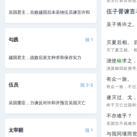
吴王打算答应
伍子胥谏言
吴国君主，击败越国后未采纳伍员谏言许和
吴子将许之
勾践
段 1
灭夏后相。
灭了夏王相。
越国君主，战败后派文种求和保存实力
浇使
椒
求之
浇派椒四处搜
有众一旅。
伍员
段 2-3
有众一旅，不
遂灭过、戈
吴国重臣，力谏反对许和并预言吴国灭亡
终于灭亡过国
不亦难乎？
吴国岂不就难
太宰嚭
段 1
与我同壤而