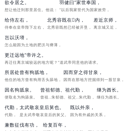
欲令居之。
羽健曰“家世奉国，
想让他迁到那里居住。他说：
“以后我家世代为国家效劳，
给侍左右，
北秀容既在内，
差近京师，
侍奉在皇帝陛下左右，
北秀容既然已经被开垦，
离京城又近，
岂以沃塉，
怎么能因为土地的肥沃与瘠薄，
更迁远地”帝许之。
再迁往离京城较远的地方呢？”道武帝同意他的请求。
所居处曾有狗舐地，
因而穿之得甘泉，
他住的地方曾有狗用舌头舔地，
因而在那地方挖掘得到一股甘泉，
因名狗舐泉。
曾祖郁德、祖代勤，
继为酋长。
便取名为狗舔泉。
曾祖..朱郁德、祖父..朱代勤，
继任为酋长。
代勤，
太武敬哀皇后舅也。
既以外亲，
代勤，
是太武帝敬哀皇后的舅父。
因为有外戚的关系，
兼数征伐有功，
给复百年，