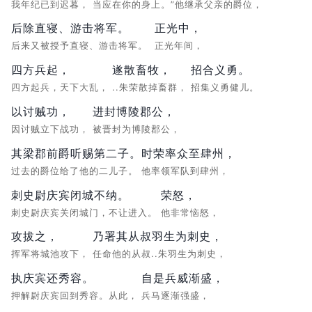
我年纪已到迟暮，
当应在你的身上。”他继承父亲的爵位，
后除直寝、游击将军。
正光中，
后来又被授予直寝、游击将军。
正光年间，
四方兵起，
遂散畜牧，
招合义勇。
四方起兵，天下大乱，
..朱荣散掉畜群，
招集义勇健儿。
以讨贼功，
进封博陵郡公，
因讨贼立下战功，
被晋封为博陵郡公，
其梁郡前爵听赐第二子。
时荣率众至肆州，
过去的爵位给了他的二儿子。
他率领军队到肆州，
刺史尉庆宾闭城不纳。
荣怒，
刺史尉庆宾关闭城门，不让进入。
他非常恼怒，
攻拔之，
乃署其从叔羽生为刺史，
挥军将城池攻下，
任命他的从叔..朱羽生为刺史，
执庆宾还秀容。
自是兵威渐盛，
押解尉庆宾回到秀容。从此，
兵马逐渐强盛，