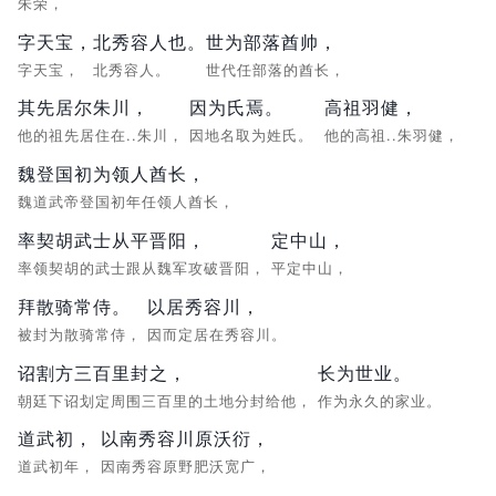
朱荣，
字天宝，
北秀容人也。
世为部落酋帅，
字天宝，
北秀容人。
世代任部落的酋长，
其先居尔朱川，
因为氏焉。
高祖羽健，
他的祖先居住在..朱川，
因地名取为姓氏。
他的高祖..朱羽健，
魏登国初为领人酋长，
魏道武帝登国初年任领人酋长，
率契胡武士从平晋阳，
定中山，
率领契胡的武士跟从魏军攻破晋阳，
平定中山，
拜散骑常侍。
以居秀容川，
被封为散骑常侍，
因而定居在秀容川。
诏割方三百里封之，
长为世业。
朝廷下诏划定周围三百里的土地分封给他，
作为永久的家业。
道武初，
以南秀容川原沃衍，
道武初年，
因南秀容原野肥沃宽广，