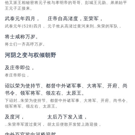
他又派王相秘密将元子攸与孝明帝的哥哥、彭城王元勋、弟弟始平
王元子正接来。
武泰元年四月，
庄帝自高渚度，至荣军，
武泰元年(528)四月，
元子攸从高渚过黄河来到..朱荣的军队，
将士咸称万岁。
将士们一齐高呼万岁。
河阴之变与权倾朝野
及庄帝即位，
孝庄帝即位，
诏以荣为使持节、都督中外诸军事、大将军、开府、尚
书令、领军将军、领左右、太原王。
下诏封..朱荣为使持节、都督中外诸军事、大将军、开府、尚书令、
领军将军、领左右、太原王。
及度河，
太后乃下发入道，
..朱荣率军渡过黄河，
胡太后便散开发髻上路迎接，
内外百官皆向河桥迎驾。