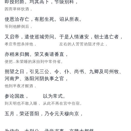
即授封爵。均其高下，节级别科，
因而举杯饮酒，
使恩洽存亡，有慰生死。诏从所表。
等到他醉倒后，
又启帝，遣使巡城劳问。
于是人情遂安，朝士逃亡者，
孝庄帝想杀掉他，
左右的人苦苦劝阻才停止，
亦稍来归阙。荣又奏请番直，
便把..朱荣睡的床抬到中常侍省。
朔望之日，引见三公、令、仆、尚书、九卿及司州牧、
河南尹、洛阳河阴执事之官，
他到半夜才醒酒，
参论国政，
以为常式。
到天明也不敢入睡，
从此不再在宫中住宿。
五月，
荣还晋阳，
乃令元天穆向京，
为侍中、太尉公、录尚书事、京畿大都督，