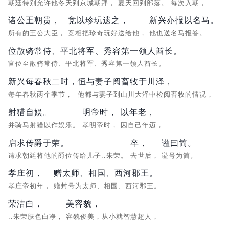
朝廷特别允许他冬天到京城朝拜，
夏天回到部落。
每次入朝，
诸公王朝贵，
竞以珍玩遗之，
新兴亦报以名马。
所有的王公大臣，
竞相把珍奇玩好送给他，
他也送名马报答。
位散骑常侍、平北将军、秀容第一领人酋长。
官位至散骑常侍、平北将军、秀容第一领人酋长。
新兴每春秋二时，
恒与妻子阅畜牧于川泽，
每年春秋两个季节，
他都与妻子到山川大泽中检阅畜牧的情况，
射猎自娱。
明帝时，
以年老，
并骑马射猎以作娱乐。
孝明帝时，
因自己年迈，
启求传爵于荣。
卒，
谥曰简。
请求朝廷将他的爵位传给儿子..朱荣。
去世后，
谥号为简。
孝庄初，
赠太师、相国、西河郡王。
孝庄帝初年，
赠封号为太师、相国、西河郡王。
荣洁白，
美容貌，
..朱荣肤色白净，
容貌俊美，从小就智慧超人，