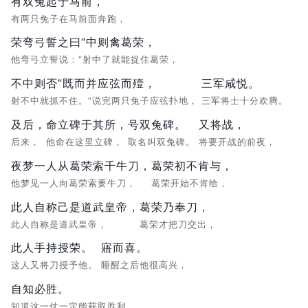
有双兔起于马前，
有两只兔子在马前面奔跑，
荣弯弓誓之曰“中则禽葛荣，
他弯弓立誓说：“射中了就能捉住葛荣，
不中则否”既而并应弦而殪，
三军咸悦。
射不中就抓不住。”说完两只兔子应弦扑地，
三军将士十分欢腾。
及后，
命立碑于其所，
号双兔碑。
又将战，
后来，
他命在这里立碑，
取名叫双兔碑。
将要开战的前夜，
夜梦一人从葛荣索千牛刀，
葛荣初不肯与，
他梦见一人向葛荣索要牛刀，
葛荣开始不肯给，
此人自称己是道武皇帝，
葛荣乃奉刀，
此人自称是道武皇帝，
葛荣才把刀交出，
此人手持授荣。
寤而喜。
这人又将刀授予他。
睡醒之后他很高兴，
自知必胜。
知道这一仗一定能获取胜利。