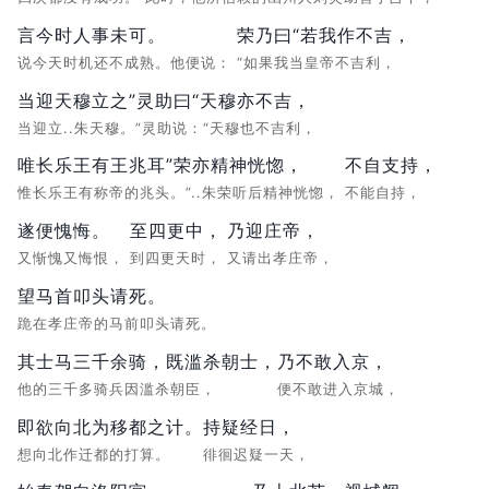
言今时人事未可。
荣乃曰“若我作不吉，
说今天时机还不成熟。他便说：
“如果我当皇帝不吉利，
当迎天穆立之”灵助曰“天穆亦不吉，
当迎立..朱天穆。”灵助说：“天穆也不吉利，
唯长乐王有王兆耳”荣亦精神恍惚，
不自支持，
惟长乐王有称帝的兆头。”..朱荣听后精神恍惚，
不能自持，
遂便愧悔。
至四更中，
乃迎庄帝，
又惭愧又悔恨，
到四更天时，
又请出孝庄帝，
望马首叩头请死。
跪在孝庄帝的马前叩头请死。
其士马三千余骑，既滥杀朝士，
乃不敢入京，
他的三千多骑兵因滥杀朝臣，
便不敢进入京城，
即欲向北为移都之计。
持疑经日，
想向北作迁都的打算。
徘徊迟疑一天，