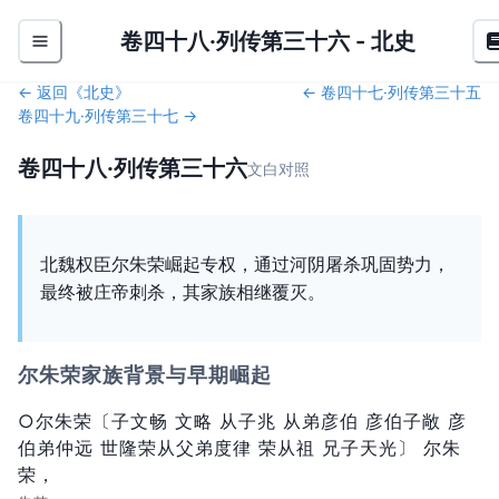
卷四十八·列传第三十六
-
北史
← 返回《
北史
》
←
卷四十七·列传第三十五
卷四十九·列传第三十七
→
卷四十八·列传第三十六
文白对照
北魏权臣尔朱荣崛起专权，通过河阴屠杀巩固势力，
最终被庄帝刺杀，其家族相继覆灭。
尔朱荣家族背景与早期崛起
○尔朱荣〔子文畅 文略 从子兆 从弟彦伯 彦伯子敞 彦
伯弟仲远 世隆荣从父弟度律 荣从祖 兄子天光〕 尔朱
荣，