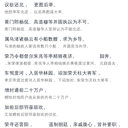
议欲还北，
更图后举。
他想率军北还，
以后再图谋大举。
黄门郎杨侃、高道穆等并固执以为不可。
黄门郎杨侃、高道穆等人坚持认为不能北还。
属马渚诸杨云有小船数艘，
求为乡导。
马渚的杨姓人家说有数只小船，
并愿意当向导。
荣乃令都督尔朱兆等率精骑夜济。
颢奔。
..朱荣便派都督..朱兆等人率精锐骑兵乘夜渡过黄河。
元颢逃去，
车驾度河，入居华林园。
诏加荣天柱大将军，
孝庄帝渡过黄河入居华林园，
下诏加封..朱荣为天柱大将军，
增封通前二十万户，
赠给封地民户连从前的共有二十万户，
加前后部羽葆鼓吹。
又加赠前后部羽葆鼓吹的仪仗。
荣寻还晋阳，
遥制朝廷，
亲戚腹心，皆补要职，