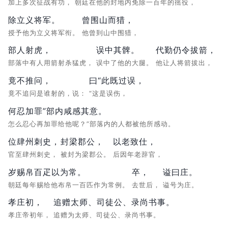
加上多次征战有功，
朝廷在他的封地内免除一百年的徭役，
除立义将军。
曾围山而猎，
授予他为立义将军衔。
他曾到山中围猎，
部人射虎，
误中其髀。
代勤仍令拔箭，
部落中有人用箭射杀猛虎，
误中了他的大腿。
他让人将箭拔出，
竟不推问，
曰“此既过误，
竟不追问是谁射的，说：
“这是误伤，
何忍加罪”部内咸感其意。
怎么忍心再加罪给他呢？”部落内的人都被他所感动。
位肆州刺史，
封梁郡公，
以老致仕，
官至肆州刺史，
被封为梁郡公。
后因年老辞官，
岁赐帛百疋以为常。
卒，
谥曰庄。
朝廷每年赐给他布帛一百匹作为常例。
去世后，
谥号为庄。
孝庄初，
追赠太师、司徒公、录尚书事。
孝庄帝初年，
追赠为太师、司徒公、录尚书事。