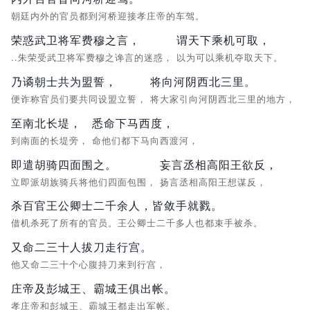
朝廷内外的官员都到河桥迎接孝庄帝的车驾。
荣惑武卫将军费穆之言，
谓天下乘机可取，
..朱荣受武卫将军费穆之谗言的迷惑，
以为可以乘机夺取天下。
乃谲朝士共为盟誓，
将向河阴西北三里。
便诈称官员们要共同设盟立誓，
将大家引向河阴西北三里的地方，
至南北长堤，
悉命下马西度，
到南面的长堤旁，
命他们都下马向西渡河，
即遣胡骑四面围之。
妄言丞相高阳王欲反，
立即派胡族骑兵将他们四面包围，
扬言丞相高阳王想谋反，
杀百官王公卿士二千余人，皆敛手就戮。
借机杀死了所有的官员。王公卿士二千多人也都束手被杀。
又命二三十人拔刀走行宫。
他又命二三十个心腹持刀来到行宫，
庄帝及彭城王、霸城王俱出帐。
孝庄帝和彭城王、霸城王都走出军帐。