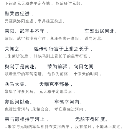
下诏命元天穆先平定齐地，
然后征讨元颢。
颢乘虚径进，
元颢乘洛阳空虚，率兵径直前进。
荣阳、武牢并不守，
车驾出居河北。
荥阳、武牢都没有守住，孝庄帝离开洛阳，
避向河北。
荣闻之，
驰传朝行宫于上党之长子，
..朱荣听说后，
骑快马到上党长子的皇帝行宫，
舆驾于是南趣。
荣为前驱，
旬日之间，
领着皇帝的车驾南进。
他作为前驱，
十来天的时间，
兵马大集。
天穆克平邢杲，
聚集了许多兵马。
元天穆平定邢杲后，
亦度河以会。
车驾幸河内。
也渡过黄河与..朱荣会合。
孝庄帝住进河内，
荣与颢相持于河上，
无船不得即度。
..朱荣与元颢的军队相持在黄河两岸，
没有船只，不能马上渡过。