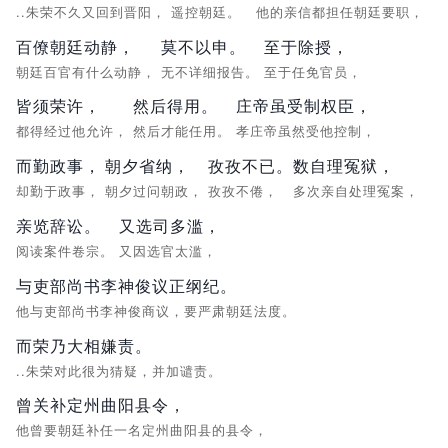
..朱荣不久又回到晋阳，
遥控朝廷。
他的亲信都担任朝廷要职，
百僚朝廷动静，
莫不以申。
至于除授，
朝廷百官有什么动静，
无不详细报告。
至于任免官员，
皆须荣许，
然后得用。
庄帝虽受制权臣，
都得经过他允许，
然后才能任用。
孝庄帝虽然受他控制，
而勤政事，
朝夕省纳，
孜孜不已。
数自理冤狱，
却勤于政事，
朝夕过问朝政，
孜孜不倦，
多次亲自处理冤案，
亲览辞讼。
又选司多滥，
阅读案件卷宗。
又因选官太滥，
与吏部尚书李神俊议正纲纪。
他与吏部尚书李神俊商议，要严肃朝廷法度。
而荣乃大相嫌责。
..朱荣对此很为猜疑，并加谴责。
曾关补定州曲阳县令，
他曾要朝廷补任一名定州曲阳县的县令，