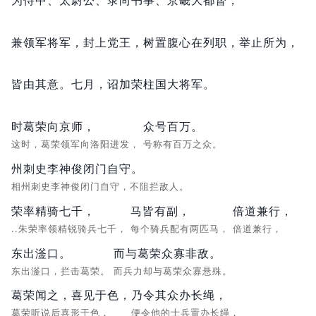
兼领军将军，
封上党王，
树置腹心在列职，
举止所为，
皆由其意。
七月，
诏加荣柱国大将军。
时葛荣向京师，
众号百万。
这时，葛荣领军向洛阳进发，
号称有百万之众。
州刺史李神俊闭门自守。
相州刺史李神俊闭门自守，不阻拦敌人。
荣率精骑七千，
马皆有副，
倍道兼行，
..朱荣率领精锐骑兵七千，
每个骑兵配有两匹马，
倍道兼行，
东出滏口。
而与葛荣众寡非敌。
东出滏口，拦击葛荣。
而兵力却与葛荣众寡悬殊。
葛荣闻之，喜见于色，
乃令其众办长绳，
葛荣听说后喜形于色，
便令他的士兵置办长绳，