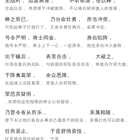
至战时，
虑废腾逐，
不听斩级，使以棒，
交战以后，
考虑便于冲破敌阵，
不让骑兵斩掉敌人的首级，
棒之而已。
乃分命壮勇，
所当冲突。
只抡起棒子打就行了。
又命令勇壮骑兵，
奋勇冲击。
号令严明，
将士同奋。
身自陷阵，
他号令严明，
将士上下一心，一起拼杀。
他也亲自冲入敌阵，
出于贼后，
表里合击，
大破之。
出现在敌兵的后队，
与前面的军队前后合击，
将敌兵打得大败。
于阵禽葛荣，
余众悉降。
在战场上活捉葛荣，
其他人全部投降。
荣恐其疑惧，
..朱荣怕这些投降的将士心存疑惧，
乃普令各从所乐，
亲属相随，
便下令让他们各自从事自己愿意干的职业，
亲属们也可以跟着，
任所居止。
于是群情喜悦，
任意挑选居住的地方。
于是，