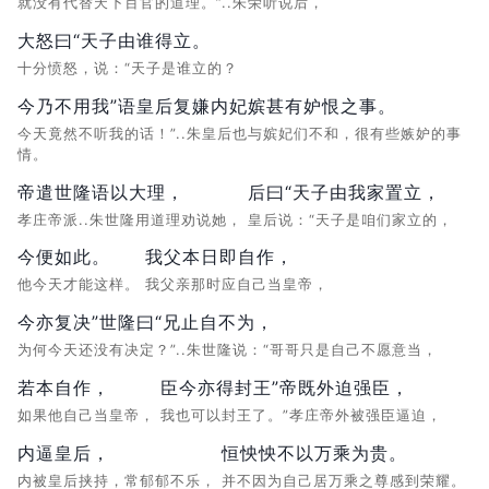
就没有代替天下百官的道理。”..朱荣听说后，
大怒曰“天子由谁得立。
十分愤怒，说：“天子是谁立的？
今乃不用我”语皇后复嫌内妃嫔甚有妒恨之事。
今天竟然不听我的话！”..朱皇后也与嫔妃们不和，很有些嫉妒的事
情。
帝遣世隆语以大理，
后曰“天子由我家置立，
孝庄帝派..朱世隆用道理劝说她，
皇后说：“天子是咱们家立的，
今便如此。
我父本日即自作，
他今天才能这样。
我父亲那时应自己当皇帝，
今亦复决”世隆曰“兄止自不为，
为何今天还没有决定？”..朱世隆说：“哥哥只是自己不愿意当，
若本自作，
臣今亦得封王”帝既外迫强臣，
如果他自己当皇帝，
我也可以封王了。”孝庄帝外被强臣逼迫，
内逼皇后，
恒怏怏不以万乘为贵。
内被皇后挟持，常郁郁不乐，
并不因为自己居万乘之尊感到荣耀。