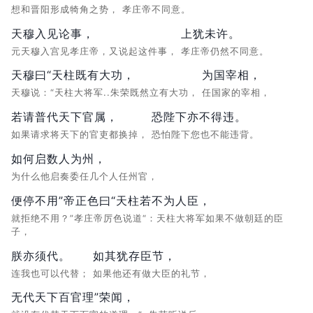
想和晋阳形成犄角之势，
孝庄帝不同意。
天穆入见论事，
上犹未许。
元天穆入宫见孝庄帝，又说起这件事，
孝庄帝仍然不同意。
天穆曰“天柱既有大功，
为国宰相，
天穆说：“天柱大将军..朱荣既然立有大功，
任国家的宰相，
若请普代天下官属，
恐陛下亦不得违。
如果请求将天下的官吏都换掉，
恐怕陛下您也不能违背。
如何启数人为州，
为什么他启奏委任几个人任州官，
便停不用”帝正色曰“天柱若不为人臣，
就拒绝不用？”孝庄帝厉色说道“：天柱大将军如果不做朝廷的臣
子，
朕亦须代。
如其犹存臣节，
连我也可以代替；
如果他还有做大臣的礼节，
无代天下百官理”荣闻，