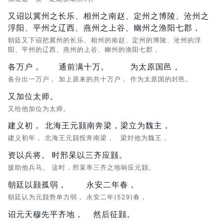
又诏以冀州之长乐、相州之南赵、定州之博陵、沧州之
浮阳、平州之辽西、燕州之上谷、幽州之渔阳七郡，
朝廷又下诏把冀州的长乐、相州的南赵、定州的博陵、沧州的浮
阳、平州的辽西、燕州的上谷、幽州的渔阳七郡，
各万户，
通前满十万。
为太原国邑，
各分出一万户，
加上原来的共十万户，
作为太原国的封邑。
又加位太师。
又给他加位为太师。
建义初，
北海王元颢南奔梁，
梁立为魏主，
建义初年，
北海王元颢投奔南梁，
梁封他为魏王，
资以兵将。
时邢杲以三齐应颢。
援助他兵马。
这时，邢杲率三齐之地响应元颢。
朝廷以颢孤弱，
永安二年春，
朝廷认为元颢势单力弱，
永安二年(529)春，
诏元天穆先平齐地，
然后征颢。