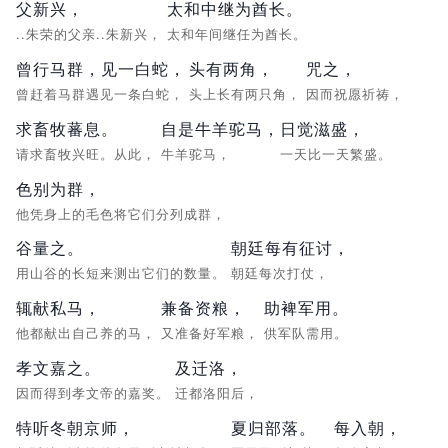
父新兴，
太和中继为酋长。
..朱荣的父亲..朱新兴，
太和年间继任为酋长。
曾行马群，见一白蛇，
头有两角，
咒之，
曾赶着马群遇见一条白蛇，
头上长有两只角，
因而祝愿祈祷，
求畜牧蕃息。
自是牛羊驼马，
日觉滋盛，
请求畜牧兴旺。从此，
牛羊驼马，
一天比一天繁盛。
色别为群，
他凭身上的毛色将它们分列成群，
谷量之。
朝廷每有征讨，
用山谷的长短来测出它们的数量。
朝廷每次打仗，
辄献私马，
兼备资粮，
助裨军用。
他都献出自己养的马，
又准备好军粮，
供军队需用。
孝文嘉之。
及迁洛，
因而得到孝文帝的嘉奖。
迁都洛阳后，
特听冬朝京师，
夏归部落。
每入朝，