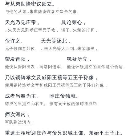
与从弟世隆密议废立。
与他的从弟..朱世隆密谋废立皇帝的事。
天光乃见庄帝，
具论荣心，
..朱天光见到孝庄帝元子攸，
谈了..朱荣的打算，
帝许之。
天光等还北，
元子攸同意即位。
..朱天光等人回到..朱荣那里，
荣发晋阳，
犹疑所立，
他便从晋阳出发，向洛阳进军。
他还怀疑拥立的皇帝是否合适，
乃以铜铸孝文及咸阳王禧等五王子孙像，
便用铜铸造孝文帝和咸阳王元禧等五王的子孙们的像，
成者当奉为主。
唯庄帝独就。
铸成的当拥立为君主。
惟有元子攸的像铸造成功。
师次河内，
军队到达河内，
重遣王相密迎庄帝与帝兄彭城王邵、弟始平王子正。