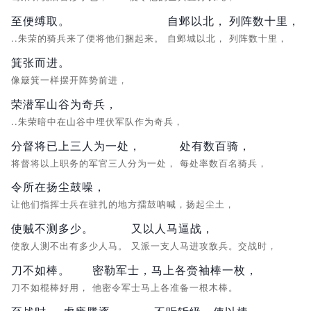
至便缚取。
自邺以北，
列阵数十里，
..朱荣的骑兵来了便将他们捆起来。
自邺城以北，
列阵数十里，
箕张而进。
像簸箕一样摆开阵势前进，
荣潜军山谷为奇兵，
..朱荣暗中在山谷中埋伏军队作为奇兵，
分督将已上三人为一处，
处有数百骑，
将督将以上职务的军官三人分为一处，
每处率数百名骑兵，
令所在扬尘鼓噪，
让他们指挥士兵在驻扎的地方擂鼓呐喊，扬起尘土，
使贼不测多少。
又以人马逼战，
使敌人测不出有多少人马。
又派一支人马进攻敌兵。交战时，
刀不如棒。
密勒军士，马上各赍袖棒一枚，
刀不如棍棒好用，
他密令军士马上各准备一根木棒。