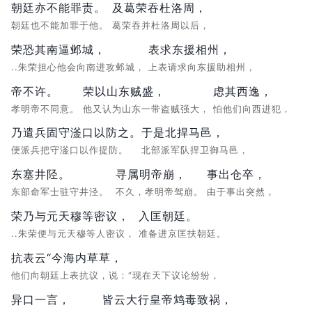
朝廷亦不能罪责。
及葛荣吞杜洛周，
朝廷也不能加罪于他。
葛荣吞并杜洛周以后，
荣恐其南逼邺城，
表求东援相州，
..朱荣担心他会向南进攻邺城，
上表请求向东援助相州，
帝不许。
荣以山东贼盛，
虑其西逸，
孝明帝不同意。
他又认为山东一带盗贼强大，
怕他们向西进犯，
乃遣兵固守滏口以防之。
于是北捍马邑，
便派兵把守滏口以作提防。
北部派军队捍卫御马邑，
东塞井陉。
寻属明帝崩，
事出仓卒，
东部命军士驻守井泾。
不久，孝明帝驾崩。
由于事出突然，
荣乃与元天穆等密议，
入匡朝廷。
..朱荣便与元天穆等人密议，
准备进京匡扶朝廷。
抗表云“今海内草草，
他们向朝廷上表抗议，说：“现在天下议论纷纷，
异口一言，
皆云大行皇帝鸩毒致祸，