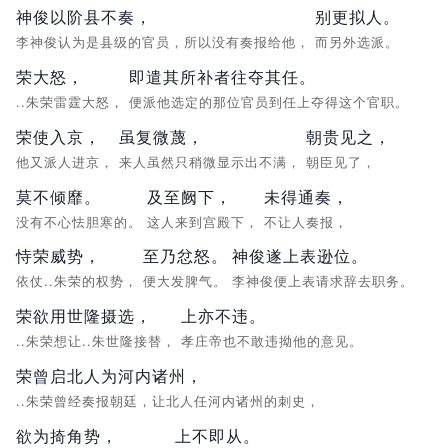
神俊以阶县不奏，
别更拟人。
李神俊认为是县级的官员，所以没有奏报给他，
而另外选派。
荣大怒，
即遣其所补者往夺其任。
..朱荣雷霆大怒，
便派他选定的那位官员到任上夺得这个官职。
荣使入京，
虽复微蔑，
朝贵见之，
他又派人进京，
来人虽然只稍微显示出不满，
朝臣见了，
莫不倾靡。
及至阙下，
未得通奏，
没有不心怯胆寒的。
这人来到宫殿下，
不让人奏报，
恃荣威势，
至乃忿怒。
神俊遂上表逊位。
依仗..朱荣的权势，
便大发脾气。
李神俊便上表请求辞去职务。
荣欲用世隆摄选，
上亦不违。
..朱荣想让..朱世隆接替，
孝庄帝也不敢违拗他的意见。
荣曾启北人为河内诸州，
..朱荣曾经奏报朝廷，让北人任河内诸州的刺史，
欲为掎角势，
上不即从。