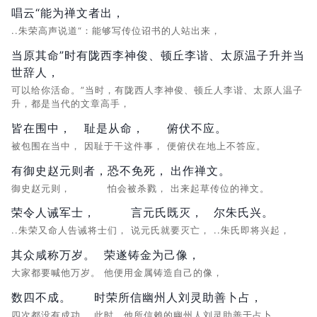
唱云“能为禅文者出，
..朱荣高声说道“：能够写传位诏书的人站出来，
当原其命”时有陇西李神俊、顿丘李谐、太原温子升并当
世辞人，
可以给你活命。”当时，有陇西人李神俊、顿丘人李谐、太原人温子
升，都是当代的文章高手，
皆在围中，
耻是从命，
俯伏不应。
被包围在当中，
因耻于干这件事，
便俯伏在地上不答应。
有御史赵元则者，
恐不免死，
出作禅文。
御史赵元则，
怕会被杀戮，
出来起草传位的禅文。
荣令人诫军士，
言元氏既灭，
尔朱氏兴。
..朱荣又命人告诫将士们，
说元氏就要灭亡，
..朱氏即将兴起，
其众咸称万岁。
荣遂铸金为己像，
大家都要喊他万岁。
他便用金属铸造自己的像，
数四不成。
时荣所信幽州人刘灵助善卜占，
四次都没有成功。
此时，他所信赖的幽州人刘灵助善于占卜，