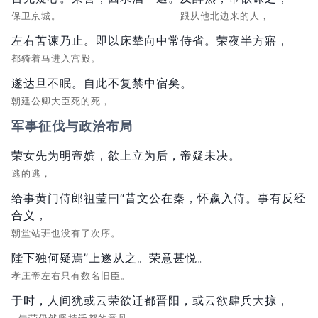
保卫京城。
跟从他北边来的人，
左右苦谏乃止。即以床辇向中常侍省。荣夜半方寤，
都骑着马进入宫殿。
遂达旦不眠。自此不复禁中宿矣。
朝廷公卿大臣死的死，
军事征伐与政治布局
荣女先为明帝嫔，欲上立为后，帝疑未决。
逃的逃，
给事黄门侍郎祖莹曰“昔文公在秦，怀嬴入侍。事有反经
合义，
朝堂站班也没有了次序。
陛下独何疑焉”上遂从之。荣意甚悦。
孝庄帝左右只有数名旧臣。
于时，人间犹或云荣欲迁都晋阳，或云欲肆兵大掠，