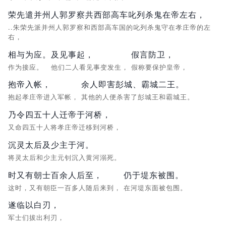
荣先遣并州人郭罗察共西部高车叱列杀鬼在帝左右，
..朱荣先派并州人郭罗察和西部高车国的叱列杀鬼守在孝庄帝的左
右，
相与为应。
及见事起，
假言防卫，
作为接应。
他们二人看见事变发生，
假称要保护皇帝，
抱帝入帐，
余人即害彭城、霸城二王。
抱起孝庄帝进入军帐，
其他的人便杀害了彭城王和霸城王。
乃令四五十人迁帝于河桥，
又命四五十人将孝庄帝迁移到河桥，
沉灵太后及少主于河。
将灵太后和少主元钊沉入黄河溺死。
时又有朝士百余人后至，
仍于堤东被围。
这时，又有朝臣一百多人随后来到，
在河堤东面被包围。
遂临以白刃，
军士们拔出利刃，