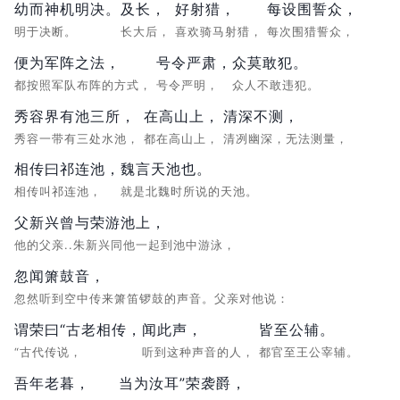
幼而神机明决。
及长，
好射猎，
每设围誓众，
明于决断。
长大后，
喜欢骑马射猎，
每次围猎誓众，
便为军阵之法，
号令严肃，
众莫敢犯。
都按照军队布阵的方式，
号令严明，
众人不敢违犯。
秀容界有池三所，
在高山上，
清深不测，
秀容一带有三处水池，
都在高山上，
清冽幽深，无法测量，
相传曰祁连池，
魏言天池也。
相传叫祁连池，
就是北魏时所说的天池。
父新兴曾与荣游池上，
他的父亲..朱新兴同他一起到池中游泳，
忽闻箫鼓音，
忽然听到空中传来箫笛锣鼓的声音。父亲对他说：
谓荣曰“古老相传，
闻此声，
皆至公辅。
“古代传说，
听到这种声音的人，
都官至王公宰辅。
吾年老暮，
当为汝耳”荣袭爵，