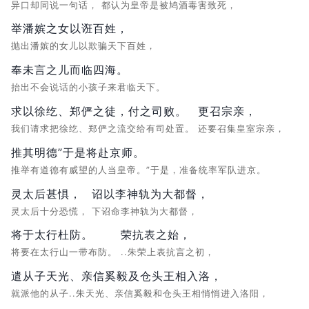
异口却同说一句话，
都认为皇帝是被鸠酒毒害致死，
举潘嫔之女以诳百姓，
抛出潘嫔的女儿以欺骗天下百姓，
奉未言之儿而临四海。
抬出不会说话的小孩子来君临天下。
求以徐纥、郑俨之徒，付之司败。
更召宗亲，
我们请求把徐纥、郑俨之流交给有司处置。
还要召集皇室宗亲，
推其明德”于是将赴京师。
推举有道德有威望的人当皇帝。”于是，准备统率军队进京。
灵太后甚惧，
诏以李神轨为大都督，
灵太后十分恐慌，
下诏命李神轨为大都督，
将于太行杜防。
荣抗表之始，
将要在太行山一带布防。
..朱荣上表抗言之初，
遣从子天光、亲信奚毅及仓头王相入洛，
就派他的从子..朱天光、亲信奚毅和仓头王相悄悄进入洛阳，