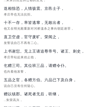
..朱荣仍然坚持迁都的意见，
迭相惊恐，人情骇震。京邑士子，
孝庄帝也无法抗拒。
十不一存，率皆逃窜，无敢出者，
他又在明光殿重新对河桥滥杀之事向朝廷谢罪，
直卫空虚，官守废旷。荣闻之，
发誓说自己不再有二心。
上书谢愆。无上王请追尊帝号。诸王、刺史，
孝庄帝站起来劝止他，
乞赠三司。其位班三品，请赠令仆。
也向着他发誓，
五品之官，各赠方伯。六品已下及白身，
说自己没有任何疑心。
赠以镇郡。诸死者无后，听继，
..朱荣高兴，