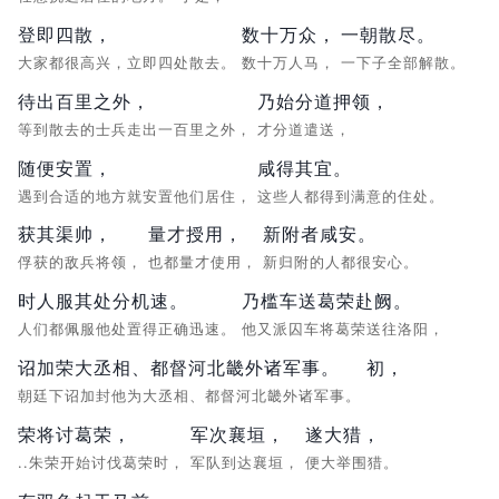
登即四散，
数十万众，
一朝散尽。
大家都很高兴，立即四处散去。
数十万人马，
一下子全部解散。
待出百里之外，
乃始分道押领，
等到散去的士兵走出一百里之外，
才分道遣送，
随便安置，
咸得其宜。
遇到合适的地方就安置他们居住，
这些人都得到满意的住处。
获其渠帅，
量才授用，
新附者咸安。
俘获的敌兵将领，
也都量才使用，
新归附的人都很安心。
时人服其处分机速。
乃槛车送葛荣赴阙。
人们都佩服他处置得正确迅速。
他又派囚车将葛荣送往洛阳，
诏加荣大丞相、都督河北畿外诸军事。
初，
朝廷下诏加封他为大丞相、都督河北畿外诸军事。
荣将讨葛荣，
军次襄垣，
遂大猎，
..朱荣开始讨伐葛荣时，
军队到达襄垣，
便大举围猎。