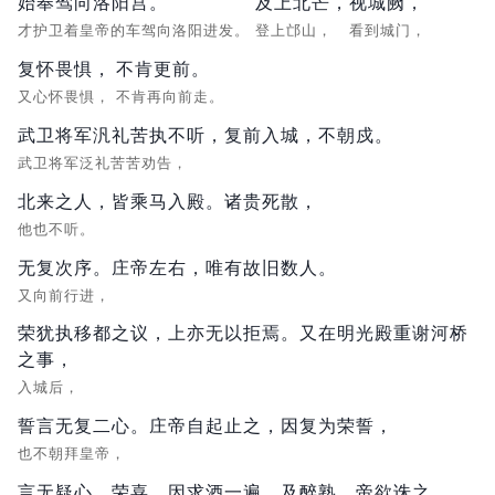
始奉驾向洛阳宫。
及上北芒，
视城阙，
才护卫着皇帝的车驾向洛阳进发。
登上邙山，
看到城门，
复怀畏惧，
不肯更前。
又心怀畏惧，
不肯再向前走。
武卫将军汎礼苦执不听，复前入城，不朝戍。
武卫将军泛礼苦苦劝告，
北来之人，皆乘马入殿。诸贵死散，
他也不听。
无复次序。庄帝左右，唯有故旧数人。
又向前行进，
荣犹执移都之议，上亦无以拒焉。又在明光殿重谢河桥
之事，
入城后，
誓言无复二心。庄帝自起止之，因复为荣誓，
也不朝拜皇帝，
言无疑心。荣喜，因求酒一遍。
及醉熟，帝欲诛之，