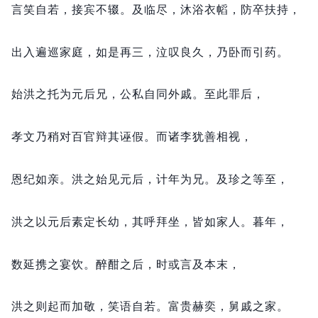
言笑自若，
接宾不辍。
及临尽，
沐浴衣幍，
防卒扶持，
出入遍巡家庭，
如是再三，
泣叹良久，
乃卧而引药。
始洪之托为元后兄，
公私自同外戚。
至此罪后，
孝文乃稍对百官辩其诬假。
而诸李犹善相视，
恩纪如亲。
洪之始见元后，
计年为兄。
及珍之等至，
洪之以元后素定长幼，
其呼拜坐，
皆如家人。
暮年，
数延携之宴饮。
醉酣之后，
时或言及本末，
洪之则起而加敬，
笑语自若。
富贵赫奕，
舅戚之家。