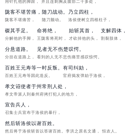
用针扎他的脚跟，
并且连刺胸及腹部二十多处，
陇客不堪苦痛，
随刀战动。
乃立四柱，
陇客不堪痛苦，
随刀颤动。
洛侯便树立四根柱子，
磔其手足。
命将绝，
始斩其首，
支解四体，
分解他的手脚，
王陇客将死时，
才砍掉他的头，
割裂肢体，
分悬道路。
见者无不伤楚叹愕。
分挂在道路上，
看到的人无不悲伤痛苦感叹惊愕。
百姓王元寿等一时反叛。
有司纠劾，
百姓王元寿等因此造反。
官府揭发弹劾于洛侯，
孝文诏使者于州常刑人处，
孝文帝派人到秦州府拷打犯人的地方，
宣告兵人，
召集士兵宣布于洛侯的暴行，
然后斩洛侯以谢百姓。
然后将于洛侯斩首以答谢百姓。李洪之原名文通，
恒农人。