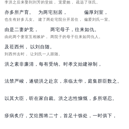
李洪之后来娶到刘芳的堂姐，
宠爱她，
疏远了张氏。
亦多所产育。
为两宅别居，
偏厚刘室，
也生有好多儿女。
建了两处宅院分开居住，
偏爱刘氏一室。
由是二妻妒竞，
两宅母子，往来如仇。
由此两个妻室互相嫉妒，
两院子的母子往来如同仇人。
及莅西州，
以刘自随。
到西州去时，
让刘氏一人跟随。
洪之素非廉清，
每有受纳。
时孝文始建禄制，
法禁严峻，
遂锁洪之赴京，
亲临太华，
庭集群臣数之。
以其大臣，
听在家自裁。
洪之志性慷慨，
多所堪忍。
疹病炙疗，
艾炷围将二寸，
首足十馀处，
一时俱下，