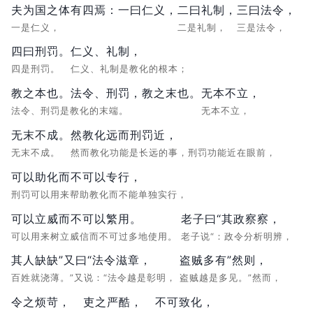
夫为国之体有四焉：一曰仁义，
二曰礼制，
三曰法令，
一是仁义，
二是礼制，
三是法令，
四曰刑罚。
仁义、礼制，
四是刑罚。
仁义、礼制是教化的根本；
教之本也。法令、刑罚，教之末也。
无本不立，
法令、刑罚是教化的末端。
无本不立，
无末不成。
然教化远而刑罚近，
无末不成。
然而教化功能是长远的事，刑罚功能近在眼前，
可以助化而不可以专行，
刑罚可以用来帮助教化而不能单独实行，
可以立威而不可以繁用。
老子曰“其政察察，
可以用来树立威信而不可过多地使用。
老子说“：政令分析明辨，
其人缺缺”又曰“法令滋章，
盗贼多有”然则，
百姓就浇薄。”又说：“法令越是彰明，
盗贼越是多见。”然而，
令之烦苛，
吏之严酷，
不可致化，