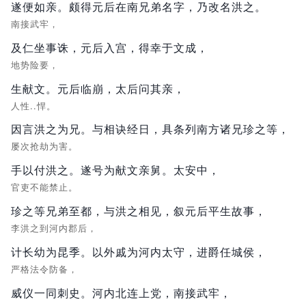
遂便如亲。颇得元后在南兄弟名字，乃改名洪之。
南接武牢，
及仁坐事诛，元后入宫，得幸于文成，
地势险要，
生献文。元后临崩，太后问其亲，
人性..悍。
因言洪之为兄。与相诀经日，具条列南方诸兄珍之等，
屡次抢劫为害。
手以付洪之。遂号为献文亲舅。太安中，
官吏不能禁止。
珍之等兄弟至都，与洪之相见，叙元后平生故事，
李洪之到河内郡后，
计长幼为昆季。以外戚为河内太守，进爵任城侯，
严格法令防备，
威仪一同刺史。河内北连上党，南接武牢，