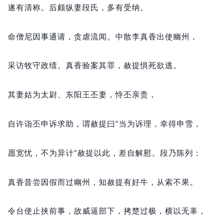
遂有清称。
后颇纵妻段氏，
多有受纳。
命僧尼因事通请，
贪虐流闻。
中散李真香出使幽州，
采访牧守政绩。
真香验案其罪，
赦提惧死欲逃。
其妻姑为太尉、东阳王丕妻，
恃丕亲贵，
自许诣丕申诉求助，
谓赦提曰“当为诉理，
幸得申雪，
愿宽忧，
不为异计”赦提以此，
差自解慰。
段乃陈列：
真香昔尝因假而过幽州，
知赦提有好牛，
从索不果。
令台使止挟前事，
故威逼部下，
拷楚过极，
横以无辜，