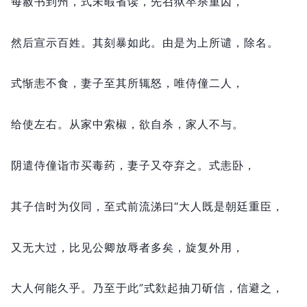
每赦书到州，
式未暇省读，
先召狱卒杀重囚，
然后宣示百姓。
其刻暴如此。
由是为上所谴，
除名。
式惭恚不食，
妻子至其所辄怒，
唯侍僮二人，
给使左右。
从家中索椒，
欲自杀，
家人不与。
阴遣侍僮诣市买毒药，
妻子又夺弃之。
式恚卧，
其子信时为仪同，
至式前流涕曰“大人既是朝廷重臣，
又无大过，
比见公卿放辱者多矣，
旋复外用，
大人何能久乎。
乃至于此”式欻起抽刀斫信，
信避之，