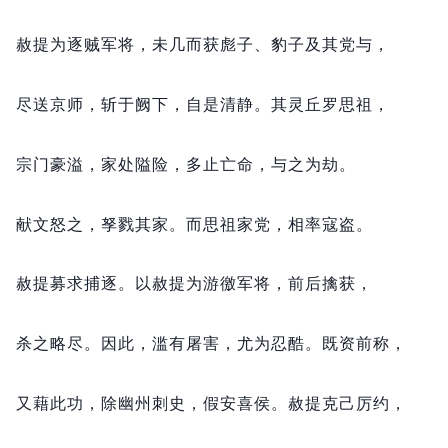
赦提为逐贼军将，
未几而获彪子、豹子及其党与，
尽送京师，
斩于阙下，
自是清静。
其灵丘罗思祖，
宗门豪溢，
家处隘险，
多止亡命，
与之为劫。
献文怒之，
孥戮其家。
而思祖家党，
相率寇盗。
赦提募求捕逐。
以赦提为游徼军将，
前后擒获，
杀之略尽。
因此，
滥有屠害，
尤为忍酷。
既资前称，
又藉此功，
除幽州刺史，
假安喜侯。
赦提克己厉约，