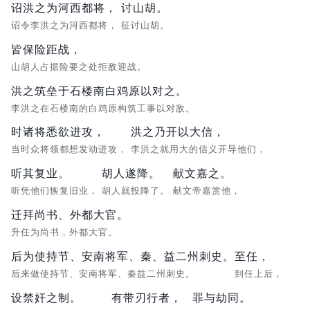
诏洪之为河西都将，
讨山胡。
诏令李洪之为河西都将，
征讨山胡。
皆保险距战，
山胡人占据险要之处拒敌迎战。
洪之筑垒于石楼南白鸡原以对之。
李洪之在石楼南的白鸡原构筑工事以对敌。
时诸将悉欲进攻，
洪之乃开以大信，
当时众将领都想发动进攻，
李洪之就用大的信义开导他们，
听其复业。
胡人遂降。
献文嘉之。
听凭他们恢复旧业，
胡人就投降了。
献文帝嘉赏他，
迁拜尚书、外都大官。
升任为尚书，外都大官。
后为使持节、安南将军、秦、益二州刺史。
至任，
后来做使持节、安南将军、秦益二州刺史。
到任上后，
设禁奸之制。
有带刃行者，
罪与劫同。