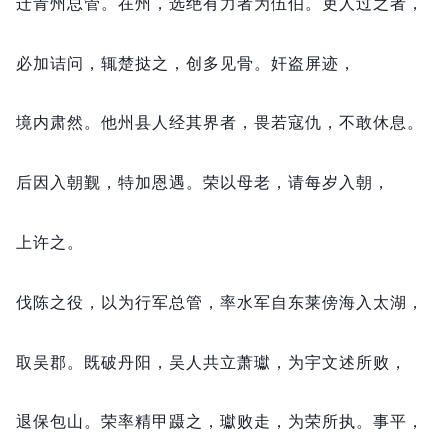
迁青州总管。
在州，
选绝有力者为伍伯。
吏人过之者，
必加诘问，
辄楚挞之，
创多见骨。
奸盗屏迹，
境内肃然。
他州县人经其界者，
畏若寇仇，
不敢休息。
后因入朝觐，
特加恩遇。
荣以母老，
请每岁入朝，
上许之。
伐陈之役，
以为行军总管，
率水军自东莱傍海入太湖，
取吴郡。
既破丹阳，
吴人共立萧瓛，
为宇文述所败，
退保包山。
荣率精甲蹑之，
瓛败走，
为荣所执。
事平，