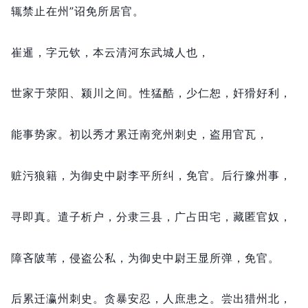
辄禁止在州”诏免所居官。
崔暹，
字元钦，
本云清河东武城人也，
世家于荥阳、颍川之间。
性猛酷，
少仁恕，
奸猾好利，
能事势家。
初以秀才累迁南兖州刺史，
盗用官瓦，
赃污狼籍，
为御史中尉李平所纠，
免官。
后行豫州事，
寻即真。
遣子析户，
分隶三县，
广占田宅，
藏匿官奴，
障吝陂苇，
侵盗公私，
为御史中尉王显所弹，
免官。
后累迁瀛州刺史。
贪暴安忍，
人庶患之。
尝出猎州北，