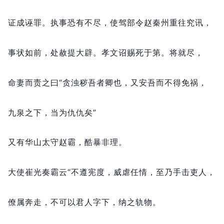
证成诬罪。
执事恐有不尽，
使驾部令赵秦州重往究讯，
事状如前，
处赦提大辟。
孝文诏赐死于第。
将就尽，
命妻而责之曰“贪浊秽吾者卿也，
又安吾而不得免祸，
九泉之下，
当为仇仇矣”
又有华山太守赵霸，
酷暴非理。
大使崔光奏霸云“不遵宪度，
威虐任情，
至乃手击吏人，
僚属奔走，
不可以君人字下，
纳之轨物。