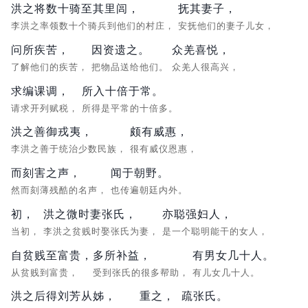
洪之将数十骑至其里闾，
抚其妻子，
李洪之率领数十个骑兵到他们的村庄，
安抚他们的妻子儿女，
问所疾苦，
因资遗之。
众羌喜悦，
了解他们的疾苦，
把物品送给他们。
众羌人很高兴，
求编课调，
所入十倍于常。
请求开列赋税，
所得是平常的十倍多。
洪之善御戎夷，
颇有威惠，
李洪之善于统治少数民族，
很有威仪恩惠，
而刻害之声，
闻于朝野。
然而刻薄残酷的名声，
也传遍朝廷内外。
初，
洪之微时妻张氏，
亦聪强妇人，
当初，
李洪之贫贱时娶张氏为妻，
是一个聪明能干的女人，
自贫贱至富贵，
多所补益，
有男女几十人。
从贫贱到富贵，
受到张氏的很多帮助，
有儿女几十人。
洪之后得刘芳从姊，
重之，
疏张氏。