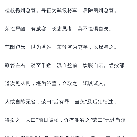
检校扬州总管。
寻征为武候将军，
后除幽州总管。
荣性严酷，
有威容，
长吏见者，
莫不惶惧自失。
范阳卢氏，
世为著姓，
荣皆署为吏卒，
以屈辱之。
鞭笞左右，
动至千数，
流血盈前，
饮啖自若。
尝按部，
道次见丛荆，
堪为笞箠，
命取之，
辄以试人。
人或自陈无咎，
荣曰“后有罪，
当免”及后犯细过，
将挝之，
人曰“前日被杖，
许有罪宥之”荣曰“无过尚尔，