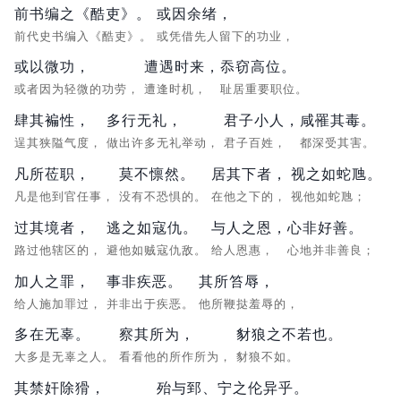
前书编之《酷吏》。
或因余绪，
前代史书编入《酷吏》。
或凭借先人留下的功业，
或以微功，
遭遇时来，
忝窃高位。
或者因为轻微的功劳，
遭逢时机，
耻居重要职位。
肆其褊性，
多行无礼，
君子小人，
咸罹其毒。
逞其狭隘气度，
做出许多无礼举动，
君子百姓，
都深受其害。
凡所莅职，
莫不懔然。
居其下者，
视之如蛇虺。
凡是他到官任事，
没有不恐惧的。
在他之下的，
视他如蛇虺；
过其境者，
逃之如寇仇。
与人之恩，
心非好善。
路过他辖区的，
避他如贼寇仇敌。
给人恩惠，
心地并非善良；
加人之罪，
事非疾恶。
其所笞辱，
给人施加罪过，
并非出于疾恶。
他所鞭挞羞辱的，
多在无辜。
察其所为，
豺狼之不若也。
大多是无辜之人。
看看他的所作所为，
豺狼不如。
其禁奸除猾，
殆与郅、宁之伦异乎。