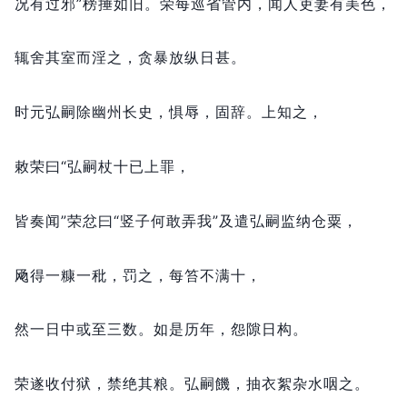
况有过邪”榜捶如旧。
荣每巡省管内，
闻人吏妻有美色，
辄舍其室而淫之，
贪暴放纵日甚。
时元弘嗣除幽州长史，
惧辱，
固辞。
上知之，
敕荣曰“弘嗣杖十已上罪，
皆奏闻”荣忿曰“竖子何敢弄我”及遣弘嗣监纳仓粟，
飏得一糠一秕，
罚之，
每笞不满十，
然一日中或至三数。
如是历年，
怨隙日构。
荣遂收付狱，
禁绝其粮。
弘嗣饑，
抽衣絮杂水咽之。