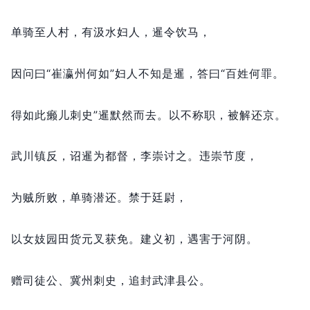
单骑至人村，
有汲水妇人，
暹令饮马，
因问曰“崔瀛州何如”妇人不知是暹，
答曰“百姓何罪。
得如此癞儿刺史”暹默然而去。
以不称职，
被解还京。
武川镇反，
诏暹为都督，
李崇讨之。
违崇节度，
为贼所败，
单骑潜还。
禁于廷尉，
以女妓园田货元叉获免。
建义初，
遇害于河阴。
赠司徒公、冀州刺史，
追封武津县公。