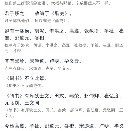
他们禁止奸邪清除狡猾，
大概与郅都、宁成那些人不一样。
君子贱之，
故编于《酷吏》。
君子鄙视他们，
所以编进《酷吏》。
魏有于洛侯、胡泥、李洪之、高遵、张赦提、羊祉、崔
暹、郦道元、谷楷。
魏朝有于洛侯、胡泥、李洪之、高遵、张赦提、羊祉、崔暹、郦道
元、谷楷。
齐有邸珍、宋游道、卢斐、毕义云。
齐朝有邸珍、宋游道、卢斐、毕义云。
《周书》不立此篇。
《周书》不设酷吏传。
《隋书》有库狄士文、田式、燕荣、赵仲卿、崔弘度、
元弘嗣、王文同。
《隋书》有厍狄士文、田式、燕荣、赵仲卿、崔弘度、元弘嗣、王
文同。
今检高遵、羊祉、郦道元、谷楷、宋游道、卢斐、毕义