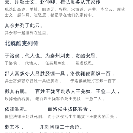
云、库狄士文、赵仲卿、崔弘度各从其家传，
现选出高遵、羊祉、郦道元、谷楷、宋游道、卢斐、毕义云、厍狄
士文、赵仲卿、崔弘度，都记录在他们的家传中。
其余并列于此云。
其余都一起排列在这里。
北魏酷吏列传
于洛侯，
代人也。
为秦州刺史，
贪酷安忍。
于洛侯，
代地人。
任秦州刺史，
暴虐残忍。
部人富炽夺人吕胜胫缠一具，
洛侯辄鞭富炽一百，
兵士富炽强夺吕胜一具缠脚布，
于洛侯就鞭打富炽一百下，
截其右腕。
百姓王陇客刺杀人王羌奴、王愈二人，
砍掉他的右腕。
老百姓王陇客杀死王羌奴、王愈二人，
依律罪死。
而洛侯生拔陇客舌，
依照法律应处以死刑。
而于洛侯活生生地拔下王陇客的舌头，
刺其本，
并刺胸腹二十余疮。