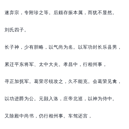
遂弃宗，
专附珍之等。
后颇存振本属，
而犹不显然。
刘氏四子。
长子神，
少有胆略，
以气尚为名。
以军功封长乐县男，
累迁平东将军、太中大夫。
孝昌中，
行相州事，
寻正加抚军。
葛荣尽锐攻之，
久不能克。
会葛荣见禽，
以功进爵为公。
元颢入洛，
庄帝北巡，
以神为侍中。
又除殿中尚书，
仍行相州事。
车驾还宫，