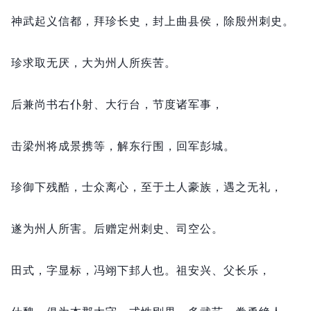
神武起义信都，
拜珍长史，
封上曲县侯，
除殷州刺史。
珍求取无厌，
大为州人所疾苦。
后兼尚书右仆射、大行台，
节度诸军事，
击梁州将成景携等，
解东行围，
回军彭城。
珍御下残酷，
士众离心，
至于土人豪族，
遇之无礼，
遂为州人所害。
后赠定州刺史、司空公。
田式，
字显标，
冯翊下邽人也。
祖安兴、父长乐，