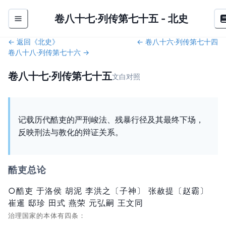
卷八十七·列传第七十五
-
北史
← 返回《
北史
》
←
卷八十六·列传第七十四
卷八十八·列传第七十六
→
卷八十七·列传第七十五
文白对照
记载历代酷吏的严刑峻法、残暴行径及其最终下场，
反映刑法与教化的辩证关系。
酷吏总论
○酷吏 于洛侯 胡泥 李洪之〔子神〕 张赦提〔赵霸〕
崔暹 邸珍 田式 燕荣 元弘嗣 王文同
治理国家的本体有四条：