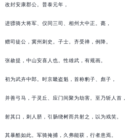
改封安康郡公。
普泰元年，
进骠骑大将军、仪同三司、相州大中正。
薨，
赠司徒公，
冀州刺史。
子士。
齐受禅，
例降。
张赦提，
中山安喜人也。
性雄武，
有规画。
初为武卉中郎。
时京畿盗魁，
首称豹子、彪子，
并善弓马，
于灵丘、应门间聚为劫害。
至乃斩人首，
射其口，
刺人脐，
引肠绕树而共射之，
以为戏笑。
其暴酷如此。
军骑掩捕，
久弗能获，
行者患焉。