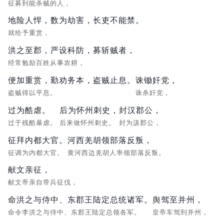
征募到能杀贼的人，
地险人悍，数为劫害，长吏不能禁。
就给予重赏，
洪之至郡，严设科防，募斩贼者，
经常勉励百姓从事农耕，
便加重赏，勤劝务本，盗贼止息。
诛锄奸党，
盗贼得以平息。
诛杀奸党，
过为酷虐。
后为怀州刺史，
封汉郡公，
过于残酷暴虐。
后来做怀州刺史。
封为汲郡公，
征拜内都大官。
河西羌胡领部落反叛，
征调为内都大官。
黄河西边羌胡人率领部落反叛。
献文亲征，
献文帝亲自带兵征伐，
命洪之与侍中、东郡王陆定总统诸军。
舆驾至并州，
命令李洪之与侍中、东郡王陆定总领各军。
皇帝车驾到并州，