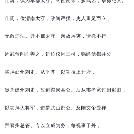
仕魏，
俱为本郡太守。
式性刚果，
多武艺，
拳勇绝人。
仕周，
位渭南太守，
政尚严猛，
吏人重足而立，
无敢违法。
迁本郡太守，
亲故屏迹，
请托不行。
周武帝闻而善之，
进位仪同三司，
赐爵信都县公，
擢拜延州刺史。
从平齐，
以功授上开府，
徙为建州刺史，
改封梁泉县公。
后从韦孝宽讨尉迟迥，
以功拜大将军，
进爵武山郡公。
及隋文帝受禅，
拜襄州总管。
专以立威为务，
每视事于外，