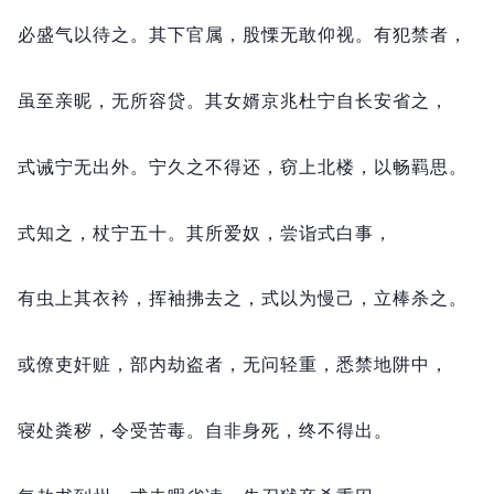
必盛气以待之。
其下官属，
股慄无敢仰视。
有犯禁者，
虽至亲昵，
无所容贷。
其女婿京兆杜宁自长安省之，
式诫宁无出外。
宁久之不得还，
窃上北楼，
以畅羁思。
式知之，
杖宁五十。
其所爱奴，
尝诣式白事，
有虫上其衣衿，
挥袖拂去之，
式以为慢己，
立棒杀之。
或僚吏奸赃，
部内劫盗者，
无问轻重，
悉禁地阱中，
寝处粪秽，
令受苦毒。
自非身死，
终不得出。