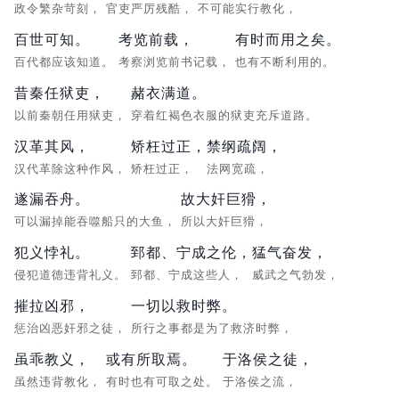
政令繁杂苛刻，
官吏严厉残酷，
不可能实行教化，
百世可知。
考览前载，
有时而用之矣。
百代都应该知道。
考察浏览前书记载，
也有不断利用的。
昔秦任狱吏，
赭衣满道。
以前秦朝任用狱吏，
穿着红褐色衣服的狱吏充斥道路。
汉革其风，
矫枉过正，
禁纲疏阔，
汉代革除这种作风，
矫枉过正，
法网宽疏，
遂漏吞舟。
故大奸巨猾，
可以漏掉能吞噬船只的大鱼，
所以大奸巨猾，
犯义悖礼。
郅都、宁成之伦，
猛气奋发，
侵犯道德违背礼义。
郅都、宁成这些人，
威武之气勃发，
摧拉凶邪，
一切以救时弊。
惩治凶恶奸邪之徒，
所行之事都是为了救济时弊，
虽乖教义，
或有所取焉。
于洛侯之徒，
虽然违背教化，
有时也有可取之处。
于洛侯之流，