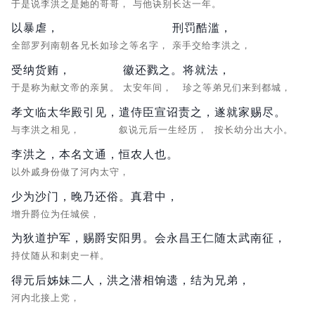
于是说李洪之是她的哥哥，
与他诀别长达一年。
以暴虐，
刑罚酷滥，
全部罗列南朝各兄长如珍之等名字，
亲手交给李洪之，
受纳货贿，
徽还戮之。
将就法，
于是称为献文帝的亲舅。
太安年间，
珍之等弟兄们来到都城，
孝文临太华殿引见，
遣侍臣宣诏责之，
遂就家赐尽。
与李洪之相见，
叙说元后一生经历，
按长幼分出大小。
李洪之，本名文通，恒农人也。
以外戚身份做了河内太守，
少为沙门，晚乃还俗。真君中，
增升爵位为任城侯，
为狄道护军，赐爵安阳男。会永昌王仁随太武南征，
持仗随从和刺史一样。
得元后姊妹二人，洪之潜相饷遗，结为兄弟，
河内北接上党，