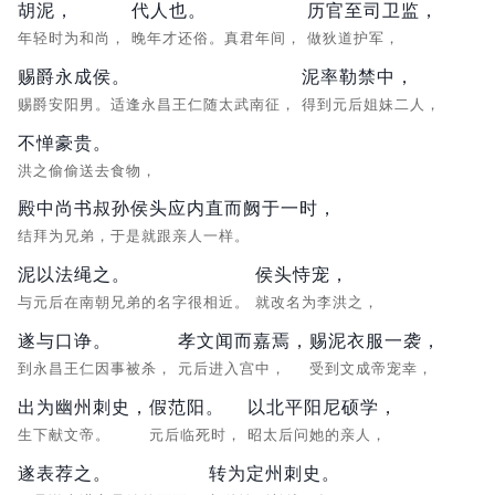
胡泥，
代人也。
历官至司卫监，
年轻时为和尚，
晚年才还俗。真君年间，
做狄道护军，
赐爵永成侯。
泥率勒禁中，
赐爵安阳男。适逢永昌王仁随太武南征，
得到元后姐妹二人，
不惮豪贵。
洪之偷偷送去食物，
殿中尚书叔孙侯头应内直而阙于一时，
结拜为兄弟，于是就跟亲人一样。
泥以法绳之。
侯头恃宠，
与元后在南朝兄弟的名字很相近。
就改名为李洪之，
遂与口诤。
孝文闻而嘉焉，
赐泥衣服一袭，
到永昌王仁因事被杀，
元后进入宫中，
受到文成帝宠幸，
出为幽州刺史，
假范阳。
以北平阳尼硕学，
生下献文帝。
元后临死时，
昭太后问她的亲人，
遂表荐之。
转为定州刺史。