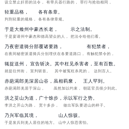
设立禁止奸邪的法令，
有带兵器行路的，
罪行与抢劫相同，
轻重品格，
各有条章。
判刑轻重的规格，
各有条律章规。
于是大飨州中豪杰长老，
示之法制。
于是宴请州中豪杰和德高望众的人，
把法令给他们看。
乃夜密遣骑分部覆诸要路，
有犯禁者，
在夜间秘密派遣骑兵分别埋伏在各要道路口，
有触犯禁令的，
辄捉送州，
宣告斩决。
其中枉见杀害者，
至有百数。
就捉往州衙，
宣判斩首。
其中被冤枉杀死的，
达到百人。
赤葩渴郎羌深居山谷，
虽相羁縻，
王人罕到。
赤葩渴郎羌居于深山，
虽然加以约束，
朝廷官员很少到此。
洪之芟山为道，
广十馀步，
示以军行之势。
李洪之开山为路，
宽十多步，
做出军队要进山的样子。
乃兴军临其境，
山人惊骇。
于是发兵到羌人居住的地方。
山中人惊恐害怕。