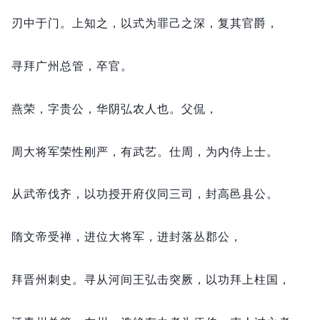
刃中于门。
上知之，
以式为罪己之深，
复其官爵，
寻拜广州总管，
卒官。
燕荣，
字贵公，
华阴弘农人也。
父侃，
周大将军荣性刚严，
有武艺。
仕周，
为内侍上士。
从武帝伐齐，
以功授开府仪同三司，
封高邑县公。
隋文帝受禅，
进位大将军，
进封落丛郡公，
拜晋州刺史。
寻从河间王弘击突厥，
以功拜上柱国，