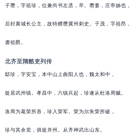
子瓒，
字祖珍，
位兼尚书左丞，
卒。
瓒妻，
庄帝姊也，
后封襄城长公主，
故特赠瓒冀州刺史。
子茂，
字祖昂，
袭祖爵。
北齐至隋酷吏列传
邸珍，
字安宝，
本中山上曲阳人也，
魏太和中，
徙居武州镇。
孝昌中，
六镇兵起，
珍遂从杜洛周贼。
洛周为葛荣所吞，
珍入荣军。
荣为尔朱荣所破，
珍与其余党，
俱徙并州。
从齐神武出山东。