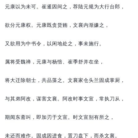
元康以为未可。
崔暹因间之，
荐陆元规为大行台郎，
欲分元康权。
元康既贪货贿，
文襄内渐嫌之，
又欲用为中书令，
以闲地处之，
事未施行。
属将受魏禅，
元康与杨愔、崔季舒并在坐，
将大迁除朝士，
共品藻之。
文襄家仓头兰固成掌厨，
与其弟阿改，
谋害文襄。
阿改时事文宣，
常执刀从，
期闻东斋叫，
即加刃于文宣。
时文宣别有所之，
未还而难作。
固成因进食，
置刀盘下，
而杀文襄。