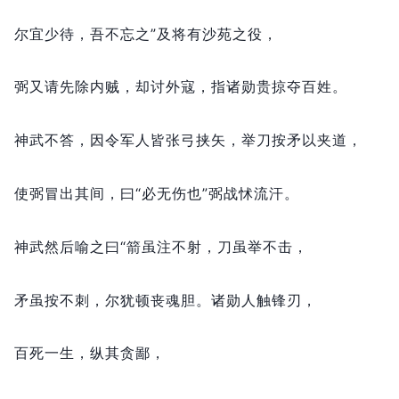
尔宜少待，
吾不忘之”及将有沙苑之役，
弼又请先除内贼，
却讨外寇，
指诸勋贵掠夺百姓。
神武不答，
因令军人皆张弓挟矢，
举刀按矛以夹道，
使弼冒出其间，
曰“必无伤也”弼战怵流汗。
神武然后喻之曰“箭虽注不射，
刀虽举不击，
矛虽按不刺，
尔犹顿丧魂胆。
诸勋人触锋刃，
百死一生，
纵其贪鄙，