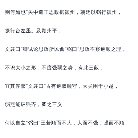
则何如也”关中遣王思政据颍州，
朝廷以弼行颍州，
摄行台左丞。
及颍州平，
文襄曰“卿试论思政所以禽”弼曰“思政不察逆顺之理，
不识大小之形，
不度强弱之势，
有此三蔽，
宜其俘获”文襄曰“古有逆取顺守，
大吴困于小越，
弱燕能破强齐，
卿之三义，
何以自立”弼曰“王若顺而不大，
大而不强，
强而不顺，