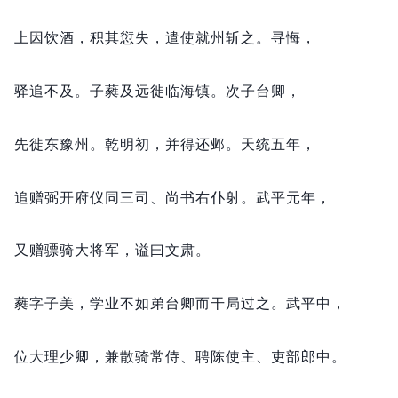
上因饮酒，
积其愆失，
遣使就州斩之。
寻悔，
驿追不及。
子蕤及远徙临海镇。
次子台卿，
先徙东豫州。
乾明初，
并得还邺。
天统五年，
追赠弼开府仪同三司、尚书右仆射。
武平元年，
又赠骠骑大将军，
谥曰文肃。
蕤字子美，
学业不如弟台卿而干局过之。
武平中，
位大理少卿，
兼散骑常侍、聘陈使主、吏部郎中。