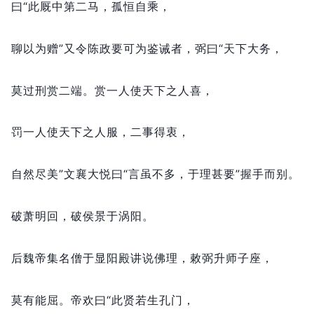
曰“此厩中第二马，
孤恒自乘，
聊以为赠”又令陈政要可为鉴诫者，
弼曰“天下大务，
莫过刑赏二端。
赏一人使天下之人喜，
罚一人使天下之人服，
二事得衷，
自然尽美”文襄大悦曰“言虽不多，
于理甚要”握手而别。
破萧明回，
破侯景于涡阳。
后魏帝集名僧于显阳殿讲说佛理，
敕弼升师子座，
莫有能屈。
帝欢曰“此贤若生孔门，