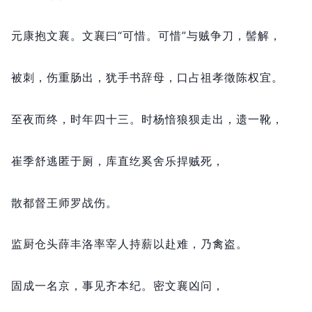
元康抱文襄。
文襄曰“可惜。
可惜”与贼争刀，
髻解，
被刺，
伤重肠出，
犹手书辞母，
口占祖孝徵陈权宜。
至夜而终，
时年四十三。
时杨愔狼狈走出，
遗一靴，
崔季舒逃匿于厕，
库直纥奚舍乐捍贼死，
散都督王师罗战伤。
监厨仓头薛丰洛率宰人持薪以赴难，
乃禽盗。
固成一名京，
事见齐本纪。
密文襄凶问，