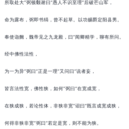
所取处大”弼顿颡谢曰“愚人不识至理”后破芒山军，
命为露布，
弼即书绢，
曾不起草。
以功赐爵定阳县男。
奉使诣阙，
魏帝见之九龙殿，
曰“闻卿精学，
聊有所问。
经中佛性法性，
为一为异”弼曰“正是一理”又问曰“说者妄，
皆言法性宽，
佛性狭，
如何”弼曰“在宽成宽，
在狭成狭，
若论性体，
非狭非宽”诏曰“既言成宽成狭，
何得非狭非宽”弼曰“若定是宽，
则不能为狭。