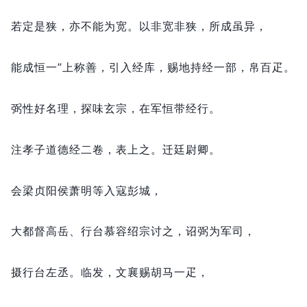
若定是狭，
亦不能为宽。
以非宽非狭，
所成虽异，
能成恒一”上称善，
引入经库，
赐地持经一部，
帛百疋。
弼性好名理，
探味玄宗，
在军恒带经行。
注孝子道德经二卷，
表上之。
迁廷尉卿。
会梁贞阳侯萧明等入寇彭城，
大都督高岳、行台慕容绍宗讨之，
诏弼为军司，
摄行台左丞。
临发，
文襄赐胡马一疋，