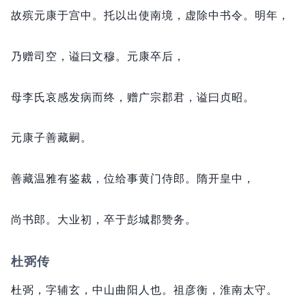
故殡元康于宫中。
托以出使南境，
虚除中书令。
明年，
乃赠司空，
谥曰文穆。
元康卒后，
母李氏哀感发病而终，
赠广宗郡君，
谥曰贞昭。
元康子善藏嗣。
善藏温雅有鉴裁，
位给事黄门侍郎。
隋开皇中，
尚书郎。
大业初，
卒于彭城郡赞务。
杜弼传
杜弼，
字辅玄，
中山曲阳人也。
祖彦衡，
淮南太守。