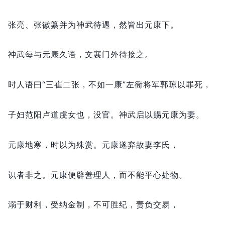
张亮、张徽纂并为神武待遇，
然皆出元康下。
神武每与元康久语，
文襄门外待接之。
时人语曰“三崔二张，
不如一康”左衙将军郭琼以罪死，
子妇范阳卢道虔女也，
没官。
神武启以赐元康为妻。
元康地寒，
时以为殊赏。
元康遂弃故妻李氏，
识者非之。
元康便辟善理人，
而不能平心处物。
溺于财利，
受纳金制，
不可胜纪，
责负交易，