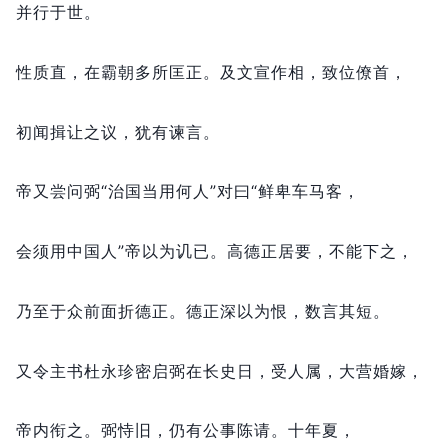
并行于世。
性质直，
在霸朝多所匡正。
及文宣作相，
致位僚首，
初闻揖让之议，
犹有谏言。
帝又尝问弼“治国当用何人”对曰“鲜卑车马客，
会须用中国人”帝以为讥已。
高德正居要，
不能下之，
乃至于众前面折德正。
德正深以为恨，
数言其短。
又令主书杜永珍密启弼在长史日，
受人属，
大营婚嫁，
帝内衔之。
弼恃旧，
仍有公事陈请。
十年夏，