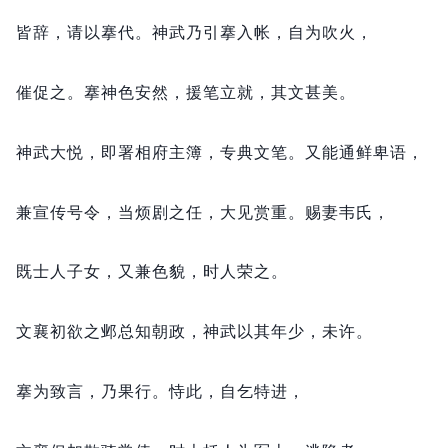
皆辞，
请以搴代。
神武乃引搴入帐，
自为吹火，
催促之。
搴神色安然，
援笔立就，
其文甚美。
神武大悦，
即署相府主簿，
专典文笔。
又能通鲜卑语，
兼宣传号令，
当烦剧之任，
大见赏重。
赐妻韦氏，
既士人子女，
又兼色貌，
时人荣之。
文襄初欲之邺总知朝政，
神武以其年少，
未许。
搴为致言，
乃果行。
恃此，
自乞特进，