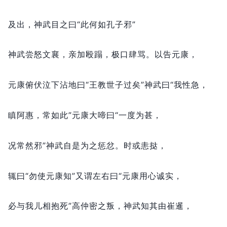
及出，
神武目之曰“此何如孔子邪”
神武尝怒文襄，
亲加殴蹋，
极口肆骂。
以告元康，
元康俯伏泣下沾地曰“王教世子过矣”神武曰“我性急，
瞋阿惠，
常如此”元康大啼曰“一度为甚，
况常然邪”神武自是为之惩忿。
时或恚挞，
辄曰“勿使元康知”又谓左右曰“元康用心诚实，
必与我儿相抱死”高仲密之叛，
神武知其由崔暹，