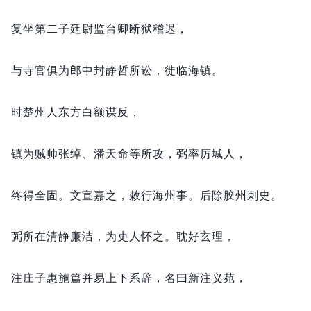
复坐第二子廷尉监台卿断狱稽迟，
与寺官俱为郎中封静哲所讼，
徙临海镇。
时楚州人东方白额谋反，
镇为贼帅张绰、潘天命等所攻，
弼率厉城人，
终得全固。
文宣嘉之，
敕行海州事。
后除胶州刺史。
弼所在清静廉洁，
为吏人怀之。
耽好玄理，
注庄子惠施篇并易上下系辞，
名曰新注义苑，