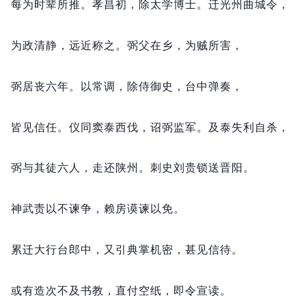
每为时辈所推。
孝昌初，
除太学博士。
迁光州曲城令，
为政清静，
远近称之。
弼父在乡，
为贼所害，
弼居丧六年。
以常调，
除侍御史，
台中弹奏，
皆见信任。
仪同窦泰西伐，
诏弼监军。
及泰失利自杀，
弼与其徒六人，
走还陕州。
刺史刘贵锁送晋阳。
神武责以不谏争，
赖房谟谏以免。
累迁大行台郎中，
又引典掌机密，
甚见信待。
或有造次不及书教，
直付空纸，
即令宣读。