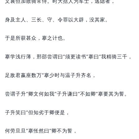
文襄但加散骑常侍。
时大括人为军士，
逃隐者，
身及主人、三长、守、令罪以大辟，
没其家。
于是所获甚众，
搴之计也。
搴学浅行薄，
邢邵尝谓曰“须更读书”搴曰“我精骑三千，
足敌君嬴座数万”搴少时与温子升齐名，
尝谓子升“卿文何如我”子升谦曰“不如卿”搴要其为誓。
子升笑曰“但知劣于卿便是，
何劳旦旦”搴怅然曰“卿不为誓，