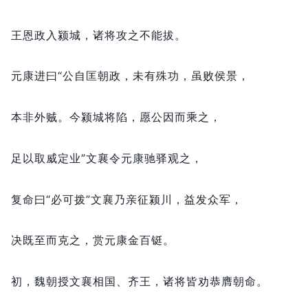
王恩政入颍城，
诸将攻之不能拔。
元康进曰“公自匡朝政，
未有殊功，
虽败侯景，
本非外贼。
今颍城将陷，
愿公因而乘之，
足以取威定业”文襄令元康驰驿观之，
复命曰“必可拨”文襄乃亲征颍川，
益发众军，
决既至而克之，
赏元康金百铤。
初，
魏朝授文襄相国、齐王，
诸将皆劝恭膺朝命。