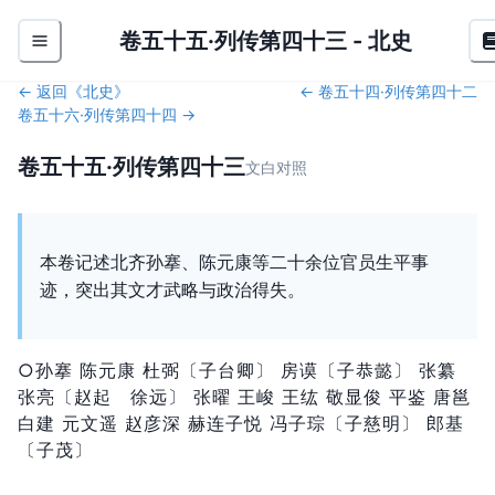
卷五十五·列传第四十三
-
北史
← 返回《
北史
》
←
卷五十四·列传第四十二
卷五十六·列传第四十四
→
卷五十五·列传第四十三
文白对照
本卷记述北齐孙搴、陈元康等二十余位官员生平事
迹，突出其文才武略与政治得失。
○孙搴 陈元康 杜弼〔子台卿〕 房谟〔子恭懿〕 张纂
张亮〔赵起 徐远〕 张曜 王峻 王纮 敬显俊 平鉴 唐邕
白建 元文遥 赵彦深 赫连子悦 冯子琮〔子慈明〕 郎基
〔子茂〕