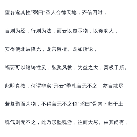
望各遂其性”弼曰“圣人合德天地，
齐信四时，
言则为经，
行则为法，
而云以虚示物，
以诡劝人，
安得使北辰降光，
龙宫韫檀。
既如所论，
福要可以镕铸性灵，
弘奖风教，
为益之大，
莫极于斯。
此即真教，
何谓非实”邢云“季札言无不之，
亦言散尽，
若复聚而为物，
不得言无不之也”弼曰“骨肉下归于土，
魂气则无不之，
此乃形坠魂游，
往而大尽。
由其尚有，