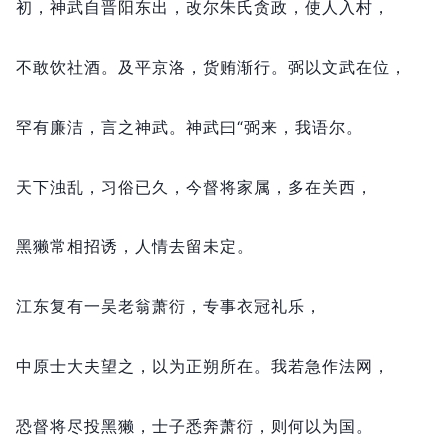
初，
神武自晋阳东出，
改尔朱氏贪政，
使人入村，
不敢饮社酒。
及平京洛，
货贿渐行。
弼以文武在位，
罕有廉洁，
言之神武。
神武曰“弼来，
我语尔。
天下浊乱，
习俗已久，
今督将家属，
多在关西，
黑獭常相招诱，
人情去留未定。
江东复有一吴老翁萧衍，
专事衣冠礼乐，
中原士大夫望之，
以为正朔所在。
我若急作法网，
恐督将尽投黑獭，
士子悉奔萧衍，
则何以为国。