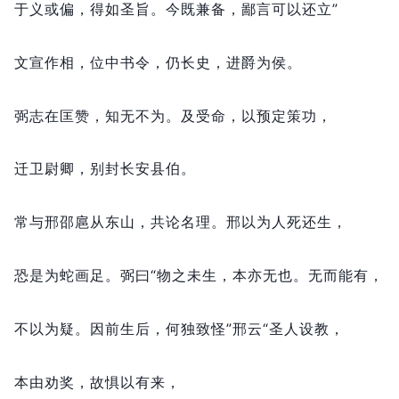
于义或偏，
得如圣旨。
今既兼备，
鄙言可以还立”
文宣作相，
位中书令，
仍长史，
进爵为侯。
弼志在匡赞，
知无不为。
及受命，
以预定策功，
迁卫尉卿，
别封长安县伯。
常与邢邵扈从东山，
共论名理。
邢以为人死还生，
恐是为蛇画足。
弼曰“物之未生，
本亦无也。
无而能有，
不以为疑。
因前生后，
何独致怪”邢云“圣人设教，
本由劝奖，
故惧以有来，