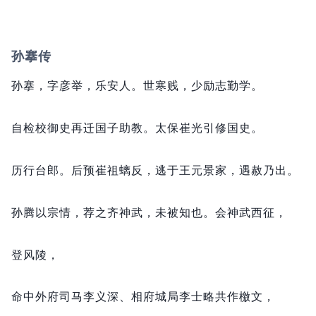
孙搴传
孙搴，
字彦举，
乐安人。
世寒贱，
少励志勤学。
自检校御史再迁国子助教。
太保崔光引修国史。
历行台郎。
后预崔祖螭反，
逃于王元景家，
遇赦乃出。
孙腾以宗情，
荐之齐神武，
未被知也。
会神武西征，
登风陵，
命中外府司马李义深、相府城局李士略共作檄文，