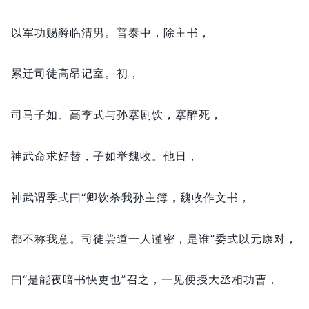
以军功赐爵临清男。
普泰中，
除主书，
累迁司徒高昂记室。
初，
司马子如、高季式与孙搴剧饮，
搴醉死，
神武命求好替，
子如举魏收。
他日，
神武谓季式曰“卿饮杀我孙主簿，
魏收作文书，
都不称我意。
司徒尝道一人谨密，
是谁”委式以元康对，
曰“是能夜暗书快吏也”召之，
一见便授大丞相功曹，