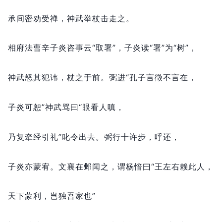
承间密劝受禅，
神武举杖击走之。
相府法曹辛子炎咨事云“取署”，
子炎读“署”为“树”，
神武怒其犯讳，
杖之于前。
弼进“孔子言徵不言在，
子炎可恕”神武骂曰“眼看人嗔，
乃复牵经引礼”叱令出去。
弼行十许步，
呼还，
子炎亦蒙宥。
文襄在邺闻之，
谓杨愔曰“王左右赖此人，
天下蒙利，
岂独吾家也”