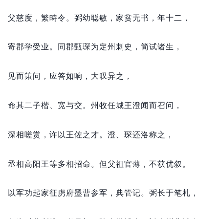
父慈度，
繁畤令。
弼幼聪敏，
家贫无书，
年十二，
寄郡学受业。
同郡甄琛为定州刺史，
简试诸生，
见而策问，
应答如响，
大叹异之，
命其二子楷、宽与交。
州牧任城王澄闻而召问，
深相嗟赏，
许以王佐之才。
澄、琛还洛称之，
丞相高阳王等多相招命。
但父祖官薄，
不获优叙。
以军功起家征虏府墨曹参军，
典管记。
弼长于笔札，