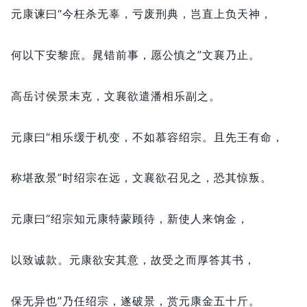
元康谏曰“今枉杀无辜，
亏废刑典，
岂直上负天神，
何以下安黎庶。
晁错前事，
愿公慎之”文襄乃止。
高岳讨侯景未克，
文襄欲遣潘相乐副之。
元康曰“相乐缓于机变，
不如慕容绍宗。
且先王有命，
称堪敌景”时绍宗在远，
文襄欲召见之，
恐其惊叛。
元康曰“绍宗知元康特蒙顾待，
新使人来饷金，
以致诚款。
元康欲安其意，
故受之而厚答其书，
保无异也”乃任绍宗，
遂破景，
赏元康金五十斤。