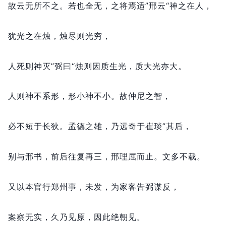
故云无所不之。
若也全无，
之将焉适”邢云“神之在人，
犹光之在烛，
烛尽则光穷，
人死则神灭”弼曰“烛则因质生光，
质大光亦大。
人则神不系形，
形小神不小。
故仲尼之智，
必不短于长狄。
孟德之雄，
乃远奇于崔琰”其后，
别与邢书，
前后往复再三，
邢理屈而止。
文多不载。
又以本官行郑州事，
未发，
为家客告弼谋反，
案察无实，
久乃见原，
因此绝朝见。