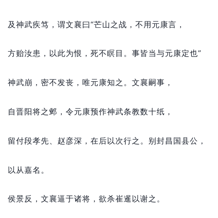
及神武疾笃，
谓文襄曰“芒山之战，
不用元康言，
方贻汝患，
以此为恨，
死不瞑目。
事皆当与元康定也”
神武崩，
密不发丧，
唯元康知之。
文襄嗣事，
自晋阳将之邺，
令元康预作神武条教数十纸，
留付段孝先、赵彦深，
在后以次行之。
别封昌国县公，
以从嘉名。
侯景反，
文襄逼于诸将，
欲杀崔暹以谢之。