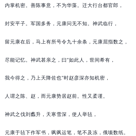
内掌机密。
善陈事意，
不为华藻。
迁大行台都官郎，
封安平子。
军国多务，
元康问无不知。
神武临行，
留元康在后，
马上有所号令九十余条，
元康屈指数之，
尽能记忆。
神武甚亲之，
曰“如此人，
世间希有，
我今得之，
乃上天降佐也”时赵彦深亦知机密，
人谓之陈、赵，
而元康势居赵前。
性又柔谨。
神武之伐刘蠡升，
天寒雪深，
使人举毡，
元康于毡下作军书，
飒飒运笔，
笔不及冻，
俄顷数纸。