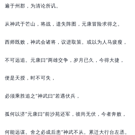
遍于州郡，
为清论所讥。
从神武于芒山，
将战，
遗失阵图，
元康冒险求得之。
西师既败，
神武会诸将，
议进取策。
或以为人马疲瘦，
不可远追。
元康曰“两雄交争，
岁月已久，
今得大捷，
便是天授，
时不可失，
必须乘胜追之”神武曰“若遇伏兵，
孤何以济”元康曰“前沙苑还军，
彼尚无伏，
今者奔败，
何能远谋。
舍之必成后患”神武不从。
累迁大行台左丞。