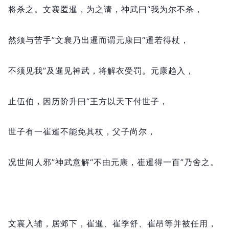
将杀之。
文襄匿暹，
为之请，
神武曰“我为尔不杀，
然须与苦手”文襄乃出暹而谓元康曰“暹若得杖，
不须见我”及暹见神武，
将解衣受罚。
元康趋入，
止伍伯，
因历阶升曰“王方以天下付世子，
世子有一崔暹不能免其杖，
父子尚尔，
况世间人邪”神武意解“不由元康，
崔暹得一百”乃舍之。
文襄入辅，
居邺下，
崔暹、崔季舒、崔昂等并被任用，