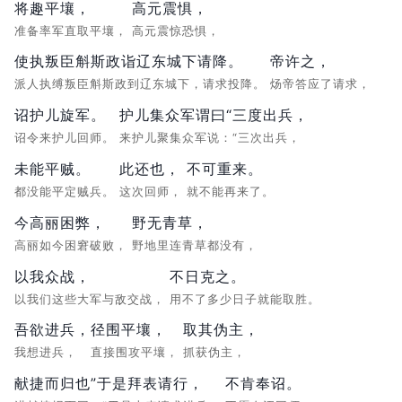
将趣平壤，
高元震惧，
准备率军直取平壤，
高元震惊恐惧，
使执叛臣斛斯政诣辽东城下请降。
帝许之，
派人执缚叛臣斛斯政到辽东城下，请求投降。
炀帝答应了请求，
诏护儿旋军。
护儿集众军谓曰“三度出兵，
诏令来护儿回师。
来护儿聚集众军说：“三次出兵，
未能平贼。
此还也，
不可重来。
都没能平定贼兵。
这次回师，
就不能再来了。
今高丽困弊，
野无青草，
高丽如今困窘破败，
野地里连青草都没有，
以我众战，
不日克之。
以我们这些大军与敌交战，
用不了多少日子就能取胜。
吾欲进兵，
径围平壤，
取其伪主，
我想进兵，
直接围攻平壤，
抓获伪主，
献捷而归也”于是拜表请行，
不肯奉诏。