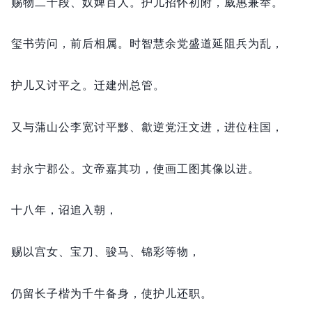
赐物二千段、奴婢百人。
护儿招怀初附，
威惠兼举。
玺书劳问，
前后相属。
时智慧余党盛道延阻兵为乱，
护儿又讨平之。
迁建州总管。
又与蒲山公李宽讨平黟、歙逆党汪文进，
进位柱国，
封永宁郡公。
文帝嘉其功，
使画工图其像以进。
十八年，
诏追入朝，
赐以宫女、宝刀、骏马、锦彩等物，
仍留长子楷为千牛备身，
使护儿还职。