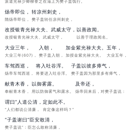
派遣光禄少卿柳謇之在灞上为樊子盖饯行。
炀帝即位，
转凉州刺史，
隋炀帝即位，
樊子盖转任凉州刺史，
改授银青光禄大夫、武威太守，
以善政闻。
改授银青光禄大夫、武威太守，
以善于理政闻名。
大业三年，
入朝，
加金紫光禄大夫。
五年，
大业三年(607)，
樊子盖入朝，
加授金紫光禄大夫。
大业五年，
车驾西巡，
将入吐谷浑。
子盖以彼多瘴气，
炀帝车驾西巡，
将要进入吐谷浑。
樊子盖因为那里多有瘴气，
献青木香，
以御雾露。
及帝还，
奉献青木香，
用以防御雾气和露水。
炀帝回来后，对樊子盖说：
谓曰“人道公清，
定如此不。
“人们都说公清廉，
肯定像这样吗？”
“子盖谢曰“臣安敢清，
樊子盖说“：臣怎么敢称清廉，