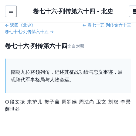
卷七十六·列传第六十四
-
北史
← 返回《
北史
》
←
卷七十五·列传第六十三
卷七十七·列传第六十五
→
卷七十六·列传第六十四
文白对照
隋朝九位将领列传，记述其征战功绩与忠义事迹，展
现隋代军事格局与人物命运。
○段文振 来护儿 樊子盖 周罗睺 周法尚 卫玄 刘权 李景
薛世雄