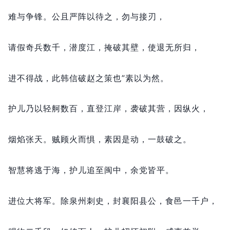
难与争锋。
公且严阵以待之，
勿与接刃，
请假奇兵数千，
潜度江，
掩破其壁，
使退无所归，
进不得战，
此韩信破赵之策也”素以为然。
护儿乃以轻舸数百，
直登江岸，
袭破其营，
因纵火，
烟焰张天。
贼顾火而惧，
素因是动，
一鼓破之。
智慧将逃于海，
护儿追至闽中，
余党皆平。
进位大将军。
除泉州刺史，
封襄阳县公，
食邑一千户，