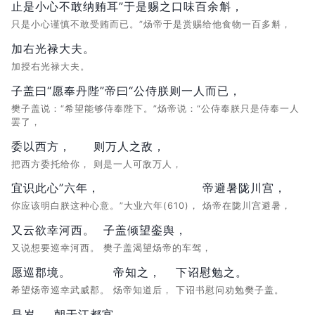
止是小心不敢纳贿耳”于是赐之口味百余斛，
只是小心谨慎不敢受贿而已。”炀帝于是赏赐给他食物一百多斛，
加右光禄大夫。
加授右光禄大夫。
子盖曰“愿奉丹陛”帝曰“公侍朕则一人而已，
樊子盖说：“希望能够侍奉陛下。”炀帝说：“公侍奉朕只是侍奉一人
罢了，
委以西方，
则万人之敌，
把西方委托给你，
则是一人可敌万人，
宜识此心”六年，
帝避暑陇川宫，
你应该明白朕这种心意。”大业六年(610)，
炀帝在陇川宫避暑，
又云欲幸河西。
子盖倾望銮舆，
又说想要巡幸河西。
樊子盖渴望炀帝的车驾，
愿巡郡境。
帝知之，
下诏慰勉之。
希望炀帝巡幸武威郡。
炀帝知道后，
下诏书慰问劝勉樊子盖。
是岁，
朝于江都宫，