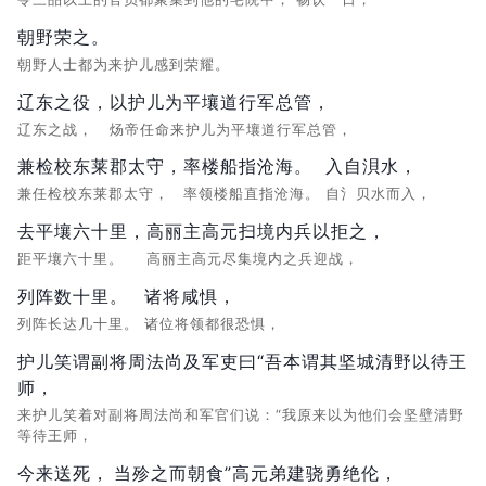
朝野荣之。
朝野人士都为来护儿感到荣耀。
辽东之役，
以护儿为平壤道行军总管，
辽东之战，
炀帝任命来护儿为平壤道行军总管，
兼检校东莱郡太守，
率楼船指沧海。
入自浿水，
兼任检校东莱郡太守，
率领楼船直指沧海。
自氵贝水而入，
去平壤六十里，
高丽主高元扫境内兵以拒之，
距平壤六十里。
高丽主高元尽集境内之兵迎战，
列阵数十里。
诸将咸惧，
列阵长达几十里。
诸位将领都很恐惧，
护儿笑谓副将周法尚及军吏曰“吾本谓其坚城清野以待王
师，
来护儿笑着对副将周法尚和军官们说：“我原来以为他们会坚壁清野
等待王师，
今来送死，
当殄之而朝食”高元弟建骁勇绝伦，