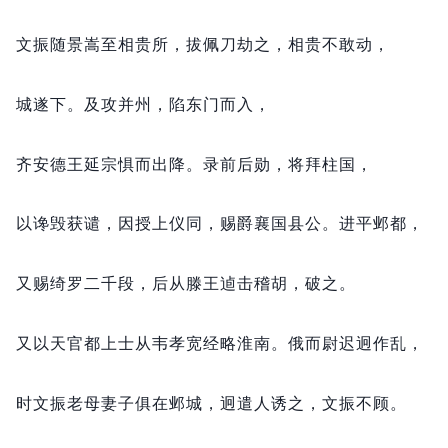
文振随景嵩至相贵所，
拔佩刀劫之，
相贵不敢动，
城遂下。
及攻并州，
陷东门而入，
齐安德王延宗惧而出降。
录前后勋，
将拜柱国，
以谗毁获谴，
因授上仪同，
赐爵襄国县公。
进平邺都，
又赐绮罗二千段，
后从滕王逌击稽胡，
破之。
又以天官都上士从韦孝宽经略淮南。
俄而尉迟迥作乱，
时文振老母妻子俱在邺城，
迥遣人诱之，
文振不顾。