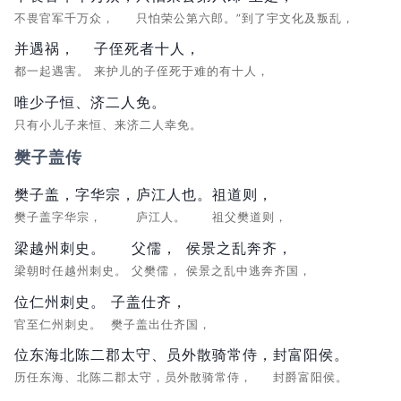
不畏官军千万众，
只怕荣公第六郎。”到了宇文化及叛乱，
并遇祸，
子侄死者十人，
都一起遇害。
来护儿的子侄死于难的有十人，
唯少子恒、济二人免。
只有小儿子来恒、来济二人幸免。
樊子盖传
樊子盖，字华宗，
庐江人也。
祖道则，
樊子盖字华宗，
庐江人。
祖父樊道则，
梁越州刺史。
父儒，
侯景之乱奔齐，
梁朝时任越州刺史。
父樊儒，
侯景之乱中逃奔齐国，
位仁州刺史。
子盖仕齐，
官至仁州刺史。
樊子盖出仕齐国，
位东海北陈二郡太守、员外散骑常侍，
封富阳侯。
历任东海、北陈二郡太守，员外散骑常侍，
封爵富阳侯。