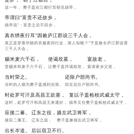
这一年，
樊子盖在江都行宫朝见炀帝，
帝谓曰“富贵不还故乡，
炀帝说“：富贵之后不回乡，
真衣绣夜行耳”因敕庐江郡设三千人会，
真正是穿着华丽的衣服夜间行走，谁人知晓？”于是敕令庐江郡设置
三千人大会，
赐米麦六千石，
使谒坟墓，
宴故老，
赏赐米和麦子六千石，
让樊子盖拜谒祖坟，
宴请家乡父老，
当时荣之。
还除户部尚书。
当时的人都为樊子盖感到光荣。
回京后任户部尚书。
时处罗可汗及高昌王款塞，
复以子盖检校武威太守，
这时，处罗可汗和高昌王来通好，
炀帝又任樊子盖检校武威太守，
应接二蕃。
辽东之役，
摄左武卫将军，
接应二藩王。
辽东之战，
樊子盖兼领左武卫将军，
出长岑道。
后以宿卫不行。