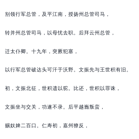
别领行军总管，
及平江南，
授扬州总管司马，
转并州总管司马，
以母忧去职。
后拜云州总管，
迁太仆卿。
十九年，
突厥犯塞，
以行军总管破达头可汗于沃野。
文振先与王世积有旧。
初，
文振北征，
世积遗以驼。
比还，
世积以罪诛，
文振坐与交关，
功遂不录。
后平越巂叛蛮，
赐奴婢二百口。
仁寿初，
嘉州獠反，