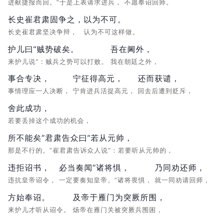
进献捷报而回。”于是上表请求进兵，
不愿奉诏回师。
长史崔君肃固争之，
以为不可。
长史崔君肃坚决争辩，
认为不可这样做。
护儿曰“贼势破矣。
吾在阃外，
来护儿说“：贼兵之势可以打败。
我在朝廷之外，
事合专决，
宁征得高元，
还而获谴，
事情理应一人决断，
宁肯进兵活捉高元，
回去后遭到贬斥，
舍此成功，
若要丢掉这个成功的机会，
所不能矣”君肃告众曰“若从元帅，
那是不行的。”崔君肃告诉众人说“：若要听从元帅的，
违拒诏书，
必当奏闻”诸将惧，
乃同劝还师，
违抗皇帝诏令，
一定要奏知皇帝。”诸将畏惧，
就一同劝请回师，
方始奉诏。
及帝于雁门为突厥所围，
来护儿才听从诏令。
炀帝在雁门关被突厥兵围困，