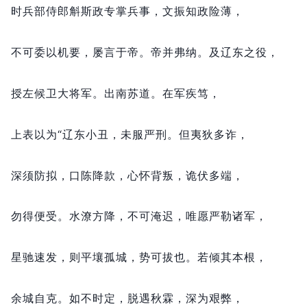
时兵部侍郎斛斯政专掌兵事，
文振知政险薄，
不可委以机要，
屡言于帝。
帝并弗纳。
及辽东之役，
授左候卫大将军。
出南苏道。
在军疾笃，
上表以为“辽东小丑，
未服严刑。
但夷狄多诈，
深须防拟，
口陈降款，
心怀背叛，
诡伏多端，
勿得便受。
水潦方降，
不可淹迟，
唯愿严勒诸军，
星驰速发，
则平壤孤城，
势可拔也。
若倾其本根，
余城自克。
如不时定，
脱遇秋霖，
深为艰弊，