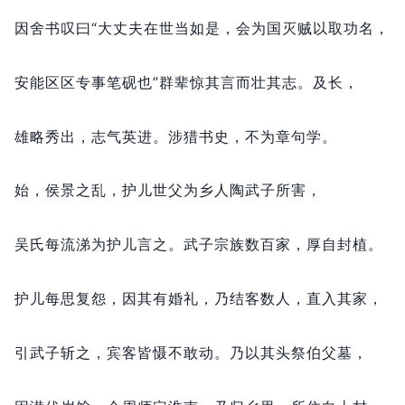
因舍书叹曰“大丈夫在世当如是，
会为国灭贼以取功名，
安能区区专事笔砚也”群辈惊其言而壮其志。
及长，
雄略秀出，
志气英进。
涉猎书史，
不为章句学。
始，
侯景之乱，
护儿世父为乡人陶武子所害，
吴氏每流涕为护儿言之。
武子宗族数百家，
厚自封植。
护儿每思复怨，
因其有婚礼，
乃结客数人，
直入其家，
引武子斩之，
宾客皆慑不敢动。
乃以其头祭伯父墓，