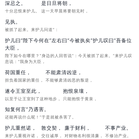
深忌之。
是日旦将朝，
十分忌恨来护儿。
这一天早晨将要朝见时，
见执。
被抓了起来。来护儿问道“：
护儿曰“陛下今何在”左右曰“今被执矣”护儿叹曰“吾备位
大臣，
陛下如今在哪里？”身边的人回答说“：今天被抓了起来。”来护儿叹
息说：“我身为大臣，
荷国重任，
不能肃清凶逆，
担负着国家的重任，
不能够肃清凶恶的叛逆，
遂令王室至此，
抱恨泉壤，
以至于让王室到了这种地步，
只能抱恨于黄泉，
知复何言”乃遇害。
还能再说什么呢！”于是就被杀害了。
护儿重然诺，
敦交契，
廉于财利，
不事产业。
来护儿重视许诺，
交往诚厚，
对财物名利很清廉，
不修治产业。