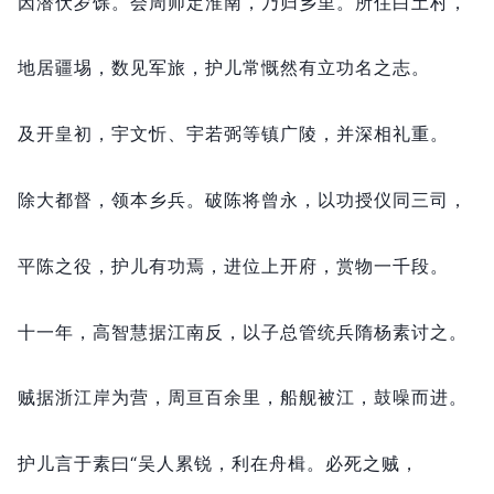
因潜伏岁馀。
会周师定淮南，
乃归乡里。
所住白土村，
地居疆埸，
数见军旅，
护儿常慨然有立功名之志。
及开皇初，
宇文忻、宇若弼等镇广陵，
并深相礼重。
除大都督，
领本乡兵。
破陈将曾永，
以功授仪同三司，
平陈之役，
护儿有功焉，
进位上开府，
赏物一千段。
十一年，
高智慧据江南反，
以子总管统兵隋杨素讨之。
贼据浙江岸为营，
周亘百余里，
船舰被江，
鼓噪而进。
护儿言于素曰“吴人累锐，
利在舟楫。
必死之贼，