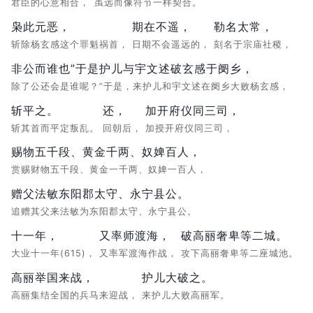
君臣的心意相合，
虽远而像符节一样契合。
枭此元恶，
期在不遥，
勒名太常，
斩除杨玄感这个罪魁祸首，
日期不会遥远的，
刻名于宗庙社稷，
非公而谁也”于是护儿与宇文述破玄感于阌乡，
除了公还会是谁呢？”于是，来护儿和宇文述在阌乡大败杨玄感，
斩平之。
还，
加开府仪同三司，
斩其首而平定叛乱。
回朝后，
加授开府仪同三司，
赐物五千段、黄金千两、奴婢百人，
赏赐财物五千段、黄金一千两、奴婢一百人，
赠父法敏东阳郡太守、永宁县公。
追赠其父来法敏为东阳郡太守、永宁县公。
十一年，
又率师渡海，
破高丽奢卑等二城。
大业十一年(615)，
又率军渡海作战，
攻下高丽奢卑等二座城池。
高丽举国来战，
护儿大破之。
高丽集结全国的兵马来迎战，
来护儿大败高丽军。