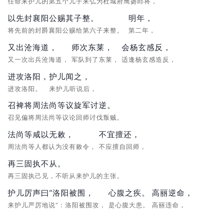
任命来护儿的第五个儿子来弘为杜城府鹰扬郎将，
以先封襄阳公赐其子整。
明年，
将先前的封爵襄阳公赐给第六子来整。
第二年，
又出沧海道，
师次东莱，
会杨玄感反，
又一次出兵沧海道，
军队到了东莱，
适逢杨玄感造反，
进攻洛阳，
护儿闻之，
进攻洛阳。
来护儿听说后，
召裨将周法尚等议旋军讨逆。
召见偏将周法尚等议论回师讨伐叛贼。
法尚等咸以无敕，
不宜擅还，
周法尚等人都认为没有敕令，
不应擅自回师，
再三固执不从。
再三固执己见，不听从来护儿的主张。
护儿厉声曰“洛阳被围，
心腹之疾。
高丽逆命，
来护儿严厉地说“：洛阳被围攻，
是心腹大患。
高丽违命，