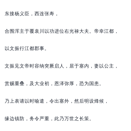
东接杨义臣，
西连张寿，
合围浑主于覆袁川以功进位右光禄大夫。
帝幸江都，
以文振行江都郡事。
文振见文帝时容纳突厥启人，
居于塞内，
妻以公主，
赏赐重叠，
及大业初，
恩泽弥厚，
恐为国患。
乃上表请以时喻遣，
令出塞外，
然后明设烽候，
缘边镇防，
务令严重，
此乃万世之长策。