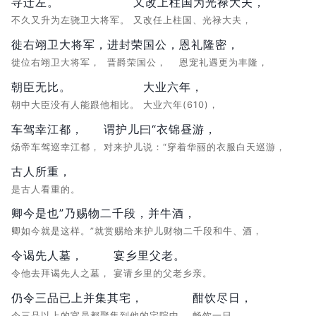
寻迁左。
又改上柱国为光禄大夫，
不久又升为左骁卫大将军。
又改任上柱国、光禄大夫，
徙右翊卫大将军，
进封荣国公，
恩礼隆密，
徙位右翊卫大将军，
晋爵荣国公，
恩宠礼遇更为丰隆，
朝臣无比。
大业六年，
朝中大臣没有人能跟他相比。
大业六年(610)，
车驾幸江都，
谓护儿曰“衣锦昼游，
炀帝车驾巡幸江都，
对来护儿说：“穿着华丽的衣服白天巡游，
古人所重，
是古人看重的。
卿今是也”乃赐物二千段，并牛酒，
卿如今就是这样。”就赏赐给来护儿财物二千段和牛、酒，
令谒先人墓，
宴乡里父老。
令他去拜谒先人之墓，
宴请乡里的父老乡亲。
仍令三品已上并集其宅，
酣饮尽日，
令三品以上的官员都聚集到他的宅院中，
畅饮一日，