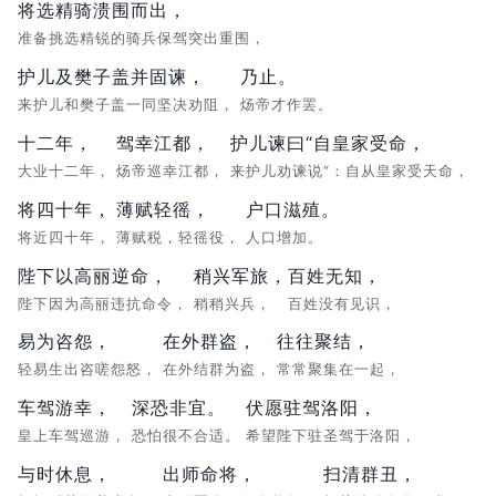
将选精骑溃围而出，
准备挑选精锐的骑兵保驾突出重围，
护儿及樊子盖并固谏，
乃止。
来护儿和樊子盖一同坚决劝阻，
炀帝才作罢。
十二年，
驾幸江都，
护儿谏曰“自皇家受命，
大业十二年，
炀帝巡幸江都，
来护儿劝谏说“：自从皇家受天命，
将四十年，
薄赋轻徭，
户口滋殖。
将近四十年，
薄赋税，轻徭役，
人口增加。
陛下以高丽逆命，
稍兴军旅，
百姓无知，
陛下因为高丽违抗命令，
稍稍兴兵，
百姓没有见识，
易为咨怨，
在外群盗，
往往聚结，
轻易生出咨嗟怨怒，
在外结群为盗，
常常聚集在一起，
车驾游幸，
深恐非宜。
伏愿驻驾洛阳，
皇上车驾巡游，
恐怕很不合适。
希望陛下驻圣驾于洛阳，
与时休息，
出师命将，
扫清群丑，