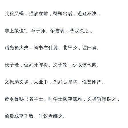
兵粮又竭，
强敌在前，
靺鞨出后，
迟疑不决，
非上策也”。
卒于师。
帝省表，
悲叹久之，
赠光禄大夫、尚书右仆射、北平公，
谥曰襄。
长子诠，
位武牙郎将。
次子纶，
少以侠气闻。
文振弟文操，
大业中，
为武贲郎将，
性甚刚严。
帝令督秘书省学士。
时学士颇存儒雅，
文操辄鞭挞之，
前后或至千数，
时议者鄙之。