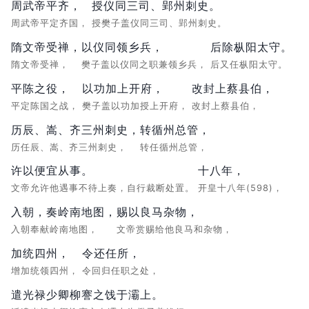
周武帝平齐，
授仪同三司、郢州刺史。
周武帝平定齐国，
授樊子盖仪同三司、郢州刺史。
隋文帝受禅，
以仪同领乡兵，
后除枞阳太守。
隋文帝受禅，
樊子盖以仪同之职兼领乡兵，
后又任枞阳太守。
平陈之役，
以功加上开府，
改封上蔡县伯，
平定陈国之战，
樊子盖以功加授上开府，
改封上蔡县伯，
历辰、嵩、齐三州刺史，
转循州总管，
历任辰、嵩、齐三州刺史，
转任循州总管，
许以便宜从事。
十八年，
文帝允许他遇事不待上奏，自行裁断处置。
开皇十八年(598)，
入朝，奏岭南地图，
赐以良马杂物，
入朝奉献岭南地图，
文帝赏赐给他良马和杂物，
加统四州，
令还任所，
增加统领四州，
令回归任职之处，
遣光禄少卿柳謇之饯于灞上。