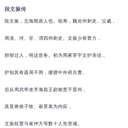
段文振传
段文振，
北海期原人也。
祖寿，
魏沧州刺史。
父威，
周洮、河、甘、渭四州刺史。
文振少有膂力，
胆智过人，
明达世务。
初为周冢宰宇文护亲信，
护知其有器局干用，
擢授中外府兵曹。
后从周武帝攻齐海昌王尉相贵于晋州，
其亚将侯子钦、崔景嵩为内应，
文振杖槊与崔仲方等数十人先登城。