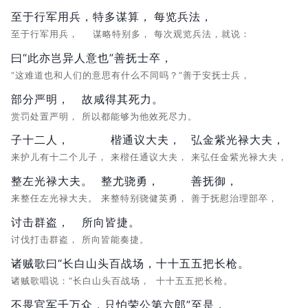
至于行军用兵，
特多谋算，
每览兵法，
至于行军用兵，
谋略特别多，
每次观览兵法，就说：
曰“此亦岂异人意也”善抚士卒，
“这难道也和人们的意思有什么不同吗？”善于安抚士兵，
部分严明，
故咸得其死力。
赏罚处置严明，
所以都能够为他效死尽力。
子十二人，
楷通议大夫，
弘金紫光禄大夫，
来护儿有十二个儿子，
来楷任通议大夫，
来弘任金紫光禄大夫，
整左光禄大夫。
整尤骁勇，
善抚御，
来整任左光禄大夫。
来整特别骁健英勇，
善于抚慰治理部卒，
讨击群盗，
所向皆捷。
讨伐打击群盗，
所向皆能奏捷。
诸贼歌曰“长白山头百战场，
十十五五把长枪。
诸贼歌唱说：“长白山头百战场，
十十五五把长枪。
不畏官军千万众，
只怕荣公第六郎”至是，