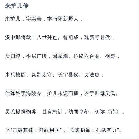
来护儿传
来护儿，
字崇善，
本南阳新野人，
汉中郎将歙十八世孙也。
曾祖成，
魏新野县侯，
后归梁，
徙居广陵，
因家焉。
位终六合令。
祖嶷，
步兵校尉、秦郡太守、长宁县侯。
父法敏，
仕陈终于海陵令。
护儿未识而孤，
养于世母吴氏。
吴氏提携鞠养，
甚有慈训，
幼而卓荦，
初读《诗》，
至“击鼓其镗，
踊跃用兵”，
“羔裘豹饰，
孔武有力”。