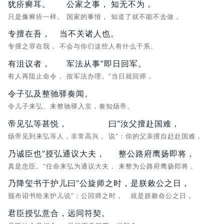
犹疥癣耳。
公家之事，
知无不为，
只是像癣疥一样。
国家的事情，
知道了就不能不去做，
专擅在吾，
当不关诸人也。
专擅之罪在我，
不会与你们这些人有什么干系。
有沮议者，
军法从事”即日回军。
有人再阻止命令，
按军法办理。”当日就回师，
令子弘及整驰驿奏闻。
令儿子来弘、来整驰驿入京，奏知炀帝。
帝见弘等甚悦，
曰“汝父擅赴国难，
炀帝见到来弘等人，非常高兴，
说“：你的父亲擅自赶赴国难，
乃诚臣也”授弘通议大夫，
整公路府鹰扬即将，
真是忠臣。”任命来弘为通议大夫，
来整为公路府鹰扬郎将，
乃降玺书于护儿曰“公旋师之时，
是朕敕公之日，
颁布诏书给来护儿说“：公回师之时，
就是朕敕命公之日，
君臣授弘意合，
远同符契。