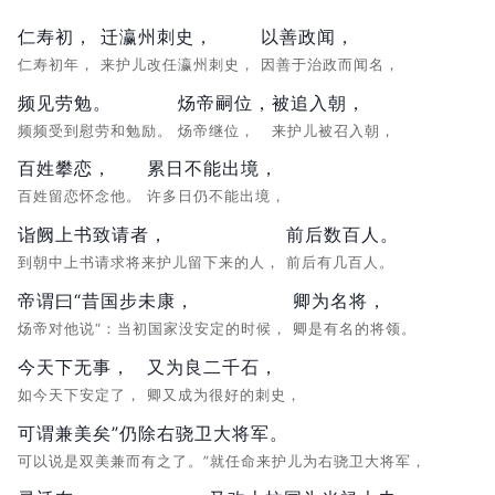
仁寿初，
迁瀛州刺史，
以善政闻，
仁寿初年，
来护儿改任瀛州刺史，
因善于治政而闻名，
频见劳勉。
炀帝嗣位，
被追入朝，
频频受到慰劳和勉励。
炀帝继位，
来护儿被召入朝，
百姓攀恋，
累日不能出境，
百姓留恋怀念他。
许多日仍不能出境，
诣阙上书致请者，
前后数百人。
到朝中上书请求将来护儿留下来的人，
前后有几百人。
帝谓曰“昔国步未康，
卿为名将，
炀帝对他说“：当初国家没安定的时候，
卿是有名的将领。
今天下无事，
又为良二千石，
如今天下安定了，
卿又成为很好的刺史，
可谓兼美矣”仍除右骁卫大将军。
可以说是双美兼而有之了。”就任命来护儿为右骁卫大将军，