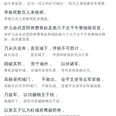
如今来送死，
定当一日之内歼灭他们。”高元之弟高建非常骁勇，
率敢死数百人来致师。
率领几百人的敢死队来挑战。
护儿命武贲郎将费青奴及第六子左千牛整驰斩其首，
来护儿命令武贲郎将费青奴和他的第六个儿子左千牛来整驰往阵
前，斩高建首级，
乃从兵追奔，
直至城下，
俘斩不可胜计，
纵兵追击，
直至城下，
俘虏和斩首的无法计算，
因破其郛，
营于城外，
以待诸军。
乘机攻破外城，
在城外安营扎寨，
等待其他各路兵马。
高丽昼闭城门，
不敢出。
会宇文述等众军皆败，
高丽兵白天关闭城门，
不敢出战。
适逢宇文述等众军被战败，
乃旋军。
以功赐物五千段，
就撤军了。
因军功赏赐财物五千段，
以第五子弘为杜城府鹰扬郎将，