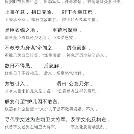
根据时节休养生息，
出动军队，任命将领，
扫荡清除众多丑类，
上禀圣算，
指日克除。
陛下今幸江都，
上秉承圣命，
指日克敌取胜。
陛下如今巡幸江都，
是臣衣锦之地，
臣荷恩深重，
那里是臣衣锦还乡之地，
臣深受恩宠，
不敢专为身谋”帝闻之，
厉色而起，
不敢只为自己打算。”炀帝听后，
神色严厉地站了起来，
数日不得见。
后怒解，
好多日子不得相见。
后来，炀帝怒气消解，
方被引入，
谓曰“公意乃尔，
才令人领来护儿入见，说：
“公竟然有这样的意思，
朕复何望”护儿因不敢言。
朕还有什么指望？”来护儿于是不敢再说话。不久，
寻代宇文述为左翊卫大将军。
及宇文化及构逆，
代替宇文述为左翊卫大将军。
宇文化及发动叛乱，