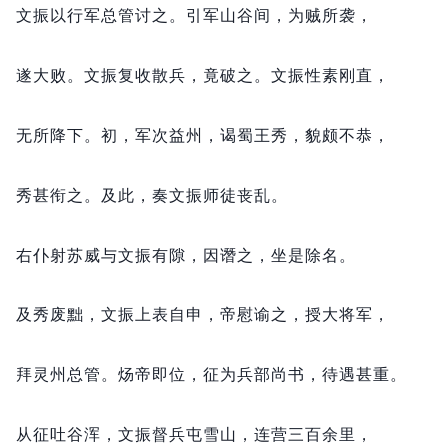
文振以行军总管讨之。
引军山谷间，
为贼所袭，
遂大败。
文振复收散兵，
竟破之。
文振性素刚直，
无所降下。
初，
军次益州，
谒蜀王秀，
貌颇不恭，
秀甚衔之。
及此，
奏文振师徒丧乱。
右仆射苏威与文振有隙，
因谮之，
坐是除名。
及秀废黜，
文振上表自申，
帝慰谕之，
授大将军，
拜灵州总管。
炀帝即位，
征为兵部尚书，
待遇甚重。
从征吐谷浑，
文振督兵屯雪山，
连营三百余里，