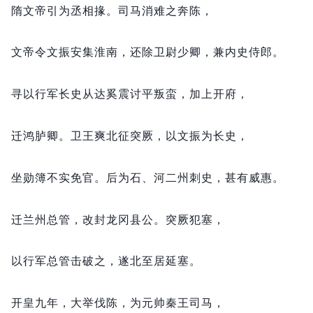
隋文帝引为丞相掾。
司马消难之奔陈，
文帝令文振安集淮南，
还除卫尉少卿，
兼内史侍郎。
寻以行军长史从达奚震讨平叛蛮，
加上开府，
迁鸿胪卿。
卫王爽北征突厥，
以文振为长史，
坐勋簿不实免官。
后为石、河二州刺史，
甚有威惠。
迁兰州总管，
改封龙冈县公。
突厥犯塞，
以行军总管击破之，
遂北至居延塞。
开皇九年，
大举伐陈，
为元帅秦王司马，