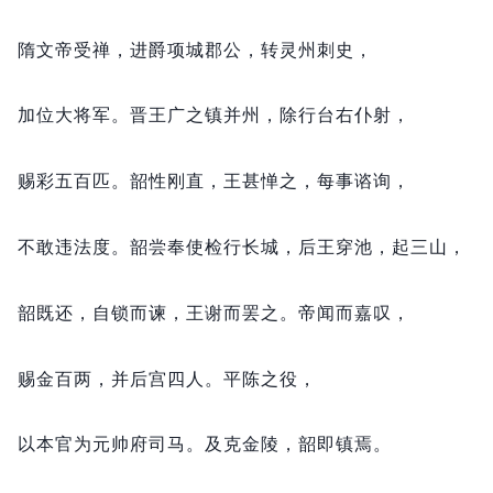
隋文帝受禅，
进爵项城郡公，
转灵州刺史，
加位大将军。
晋王广之镇并州，
除行台右仆射，
赐彩五百匹。
韶性刚直，
王甚惮之，
每事谘询，
不敢违法度。
韶尝奉使检行长城，
后王穿池，
起三山，
韶既还，
自锁而谏，
王谢而罢之。
帝闻而嘉叹，
赐金百两，
并后宫四人。
平陈之役，
以本官为元帅府司马。
及克金陵，
韶即镇焉。