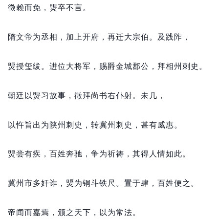
徵赖而免，
煚卒不言。
隋文帝为丞相，
加上开府，
再迁大宗伯。
及践阼，
煚授玺绂。
进位大将军，
赐爵金城郡公，
拜相州刺史。
朝廷以煚习故事，
徵拜尚书右仆射。
未几，
以忤旨出为陕州刺史，
转冀州刺史，
甚有威惠。
煚尝有疾，
百姓奔驰，
争为祈祷，
其得人情如此。
冀州市多奸诈，
煚为铜斗铁尺。
置于肆，
百姓便之。
帝闻而嘉焉，
颁之天下，
以为常法。