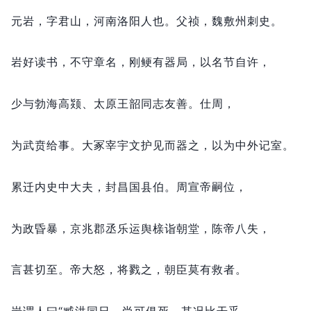
元岩，
字君山，
河南洛阳人也。
父祯，
魏敷州刺史。
岩好读书，
不守章名，
刚鲠有器局，
以名节自许，
少与勃海高颎、太原王韶同志友善。
仕周，
为武贲给事。
大冢宰宇文护见而器之，
以为中外记室。
累迁内史中大夫，
封昌国县伯。
周宣帝嗣位，
为政昏暴，
京兆郡丞乐运舆榇诣朝堂，
陈帝八失，
言甚切至。
帝大怒，
将戮之，
朝臣莫有救者。