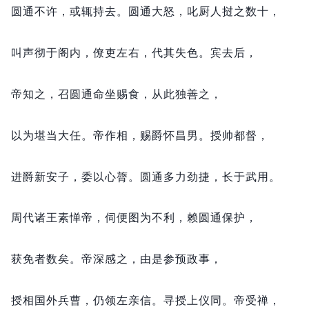
圆通不许，
或辄持去。
圆通大怒，
叱厨人挝之数十，
叫声彻于阁内，
僚吏左右，
代其失色。
宾去后，
帝知之，
召圆通命坐赐食，
从此独善之，
以为堪当大任。
帝作相，
赐爵怀昌男。
授帅都督，
进爵新安子，
委以心膂。
圆通多力劲捷，
长于武用。
周代诸王素惮帝，
伺便图为不利，
赖圆通保护，
获免者数矣。
帝深感之，
由是参预政事，
授相国外兵曹，
仍领左亲信。
寻授上仪同。
帝受禅，