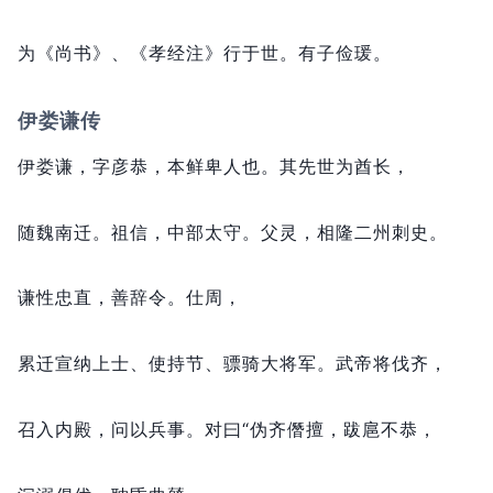
为《尚书》、《孝经注》行于世。
有子俭瑗。
伊娄谦传
伊娄谦，
字彦恭，
本鲜卑人也。
其先世为酋长，
随魏南迁。
祖信，
中部太守。
父灵，
相隆二州刺史。
谦性忠直，
善辞令。
仕周，
累迁宣纳上士、使持节、骠骑大将军。
武帝将伐齐，
召入内殿，
问以兵事。
对曰“伪齐僭擅，
跋扈不恭，