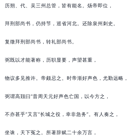
历朔、代、吴三州总管，
皆有能名。
炀帝即位，
拜刑部尚书，
仍持节，
巡省河北。
还除泉州刺史。
复徵拜刑部尚书，
转礼部尚书。
弼既以才能著称，
历职显要，
声望甚重，
物议多见推许。
帝颇忌之。
时帝渐好声色，
尤勤远略，
弼谓高颎曰“昔周天元好声色亡国，
以今方之，
不亦甚乎”又言“长城之役，
幸非急务”。
有人奏之，
坐诛，
天下冤之。
所著辞赋二十余万言，