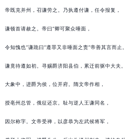
帝既克并州，
召谦劳之。
乃执遵付谦，
任令报复，
谦顿首请赦之。
帝曰“卿可聚众唾面，
令知愧也”谦跪曰“遵罪又非唾面之责”帝善其言而止。
谦竟待遵如初。
寻赐爵济阳县伯，
累迁前驱中大夫。
大象中，
进爵为侯，
位开府。
隋文帝作相，
授亳州总管，
俄征还京。
耻与逆人王谦同名，
因尔称字。
文帝受禅，
以彦恭为左武候将军，