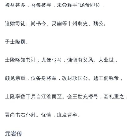
裨益甚多，
吾每披寻，
未尝释手”炀帝即位，
追赠司徒、尚书令、灵豳等十州刺史、魏公。
子士隆嗣。
士隆略知书计，
尤便弓马，
慷慨有父风。
大业世，
颇见亲重，
位备身将军，
改封耿国公。
越王侗称帝，
士隆率数千兵自江淮而至。
会王世充僭号，
甚礼重之，
署尚书右仆射。
忧愤，
疽发背卒。
元岩传