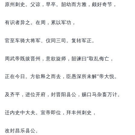
原州刺史。
父谅，
早卒。
韶幼而方雅，
颇好奇节，
有识者异之。
在周，
累以军功，
官至车骑大将军、仪同三司。
复转军正。
周武帝既拔晋州，
意欲旋师，
韶谏曰“取乱侮亡，
正在今日。
方欲释之而去，
臣愚深所未解”帝大悦。
及齐平，
进位开府，
封晋阳县公，
赐口马杂畜万计。
迁内史中大夫。
宣帝即位，
拜丰州刺史，
改封昌乐县公。