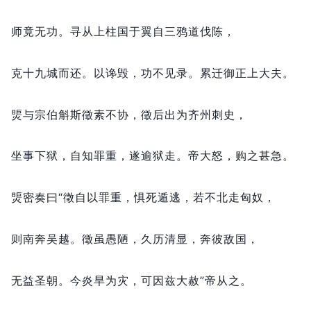
师竟无功。
寻从上柱国于翼自三鸦道伐陈，
克十九城而还。
以谗毁，
功不见录。
累迁御正上大夫。
煚与宗伯斛斯徵素不协，
徵后出为齐州刺史，
坐事下狱，
自知罪重，
遂逾狱走。
帝大怒，
购之甚急。
煚密奏曰“徵自以罪重，
惧死遁逃，
若不北走匈奴，
则南奔吴越。
徵虽愚陋，
久历清显，
奔彼敌国，
无益圣朝。
今炎旱为灾，
可因兹大赦”帝从之。