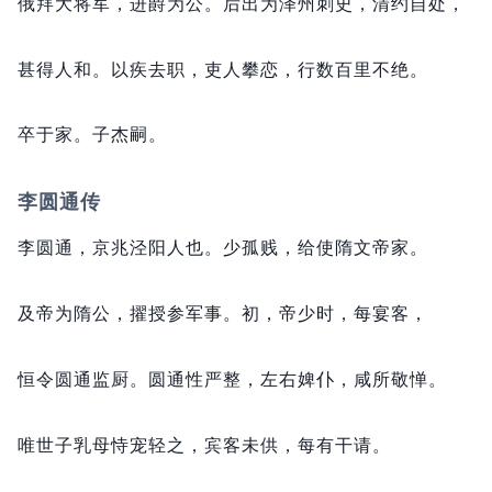
俄拜大将军，
进爵为公。
后出为泽州刺史，
清约自处，
甚得人和。
以疾去职，
吏人攀恋，
行数百里不绝。
卒于家。
子杰嗣。
李圆通传
李圆通，
京兆泾阳人也。
少孤贱，
给使隋文帝家。
及帝为隋公，
擢授参军事。
初，
帝少时，
每宴客，
恒令圆通监厨。
圆通性严整，
左右婢仆，
咸所敬惮。
唯世子乳母恃宠轻之，
宾客未供，
每有干请。