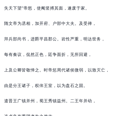
失天下望”帝怒，
使阉竖搏其面，
遂废于家。
隋文帝为丞相，
加开府、户部中大夫。
及受禅，
拜兵部尚书，
进爵平昌郡公。
岩性严重，
明达世务，
每有奏议，
侃然正色，
廷争面折，
无所回避，
上及公卿皆敬惮之。
时帝惩周代诸侯微弱，
以致灭亡，
由是分王诸子，
权侔王室，
以为盘石之固。
遣晋王广镇并州，
蜀王秀镇益州。
二王年并幼，