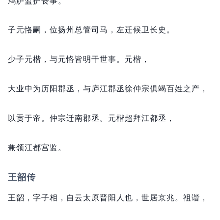
鸿胪监护丧事。
子元恪嗣，
位扬州总管司马，
左迁候卫长史。
少子元楷，
与元恪皆明干世事。
元楷，
大业中为历阳郡丞，
与庐江郡丞徐仲宗俱竭百姓之产，
以贡于帝。
仲宗迁南郡丞。
元楷超拜江都丞，
兼领江都宫监。
王韶传
王韶，
字子相，
自云太原晋阳人也，
世居京兆。
祖谐，