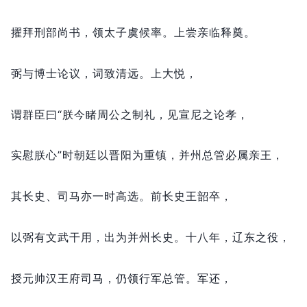
擢拜刑部尚书，
领太子虞候率。
上尝亲临释奠。
弼与博士论议，
词致清远。
上大悦，
谓群臣曰“朕今睹周公之制礼，
见宣尼之论孝，
实慰朕心”时朝廷以晋阳为重镇，
并州总管必属亲王，
其长史、司马亦一时高选。
前长史王韶卒，
以弼有文武干用，
出为并州长史。
十八年，
辽东之役，
授元帅汉王府司马，
仍领行军总管。
军还，