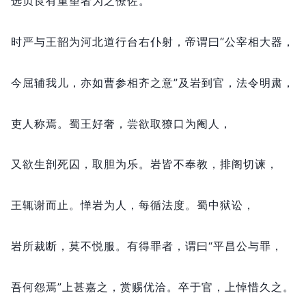
选贞良有重望者为之僚佐。
时严与王韶为河北道行台右仆射，
帝谓曰“公宰相大器，
今屈辅我儿，
亦如曹参相齐之意”及岩到官，
法令明肃，
吏人称焉。
蜀王好奢，
尝欲取獠口为阉人，
又欲生剖死囚，
取胆为乐。
岩皆不奉教，
排阁切谏，
王辄谢而止。
惮岩为人，
每循法度。
蜀中狱讼，
岩所裁断，
莫不悦服。
有得罪者，
谓曰“平昌公与罪，
吾何怨焉”上甚嘉之，
赏赐优洽。
卒于官，
上悼惜久之。