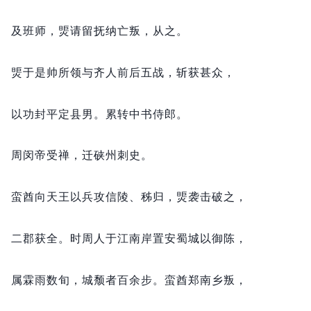
及班师，
煚请留抚纳亡叛，
从之。
煚于是帅所领与齐人前后五战，
斩获甚众，
以功封平定县男。
累转中书侍郎。
周闵帝受禅，
迁硖州刺史。
蛮酋向天王以兵攻信陵、秭归，
煚袭击破之，
二郡获全。
时周人于江南岸置安蜀城以御陈，
属霖雨数旬，
城颓者百余步。
蛮酋郑南乡叛，