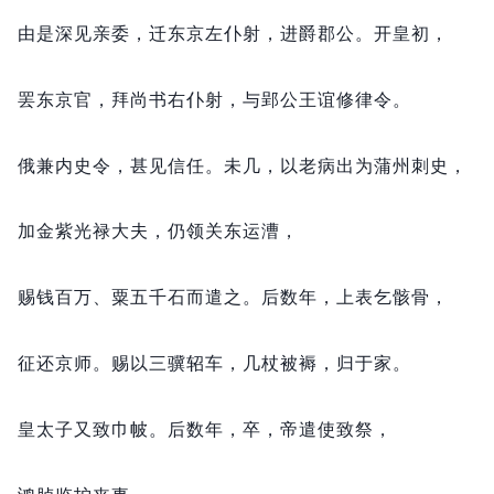
由是深见亲委，
迁东京左仆射，
进爵郡公。
开皇初，
罢东京官，
拜尚书右仆射，
与郢公王谊修律令。
俄兼内史令，
甚见信任。
未几，
以老病出为蒲州刺史，
加金紫光禄大夫，
仍领关东运漕，
赐钱百万、粟五千石而遣之。
后数年，
上表乞骸骨，
征还京师。
赐以三骥轺车，
几杖被褥，
归于家。
皇太子又致巾帔。
后数年，
卒，
帝遣使致祭，