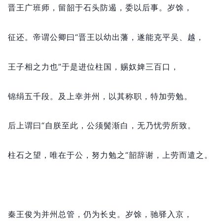
晋王广班师，
留韶于石头防遏，
委以后事。
岁馀，
征还。
帝谓公卿曰“晋王以幼出藩，
遂能克平吴、越，
王子相之力也”于是进位柱国，
赐奴婢三百口，
锦绢五千段。
及上幸并州，
以其称职，
特加劳勉。
后上谓曰“自朕至此，
公须鬓渐白，
无乃忧劳所致。
柱石之望，
唯在于公，
努力勉之”韶辞谢，
上劳而遣之。
秦王俊为并州总管，
仍为长史。
岁馀，
驰驿入京，