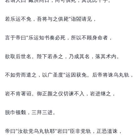
岩谓人曰“臧洪同日，
尚可俱死，
其况比干乎。
若乐运不免，
吾将与之俱毙”诣閤请见，
言于帝曰“乐运知书奏必死，
所以不顾身命者，
欲取后世名。
陛下若杀之，
乃成其名，
落其术内。
不如劳而遣之，
以广圣度”运因获免。
后帝将诛乌丸轨，
岩不肯署诏。
御正颜之仪切谏不入，
岩进继之，
脱巾顿颡，
三拜三进。
帝曰“汝欲党乌丸轨耶”岩曰“臣非党轨，
正恐滥诛，