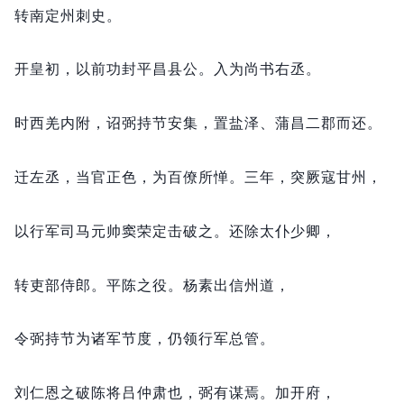
转南定州刺史。
开皇初，
以前功封平昌县公。
入为尚书右丞。
时西羌内附，
诏弼持节安集，
置盐泽、蒲昌二郡而还。
迁左丞，
当官正色，
为百僚所惮。
三年，
突厥寇甘州，
以行军司马元帅窦荣定击破之。
还除太仆少卿，
转吏部侍郎。
平陈之役。
杨素出信州道，
令弼持节为诸军节度，
仍领行军总管。
刘仁恩之破陈将吕仲肃也，
弼有谋焉。
加开府，