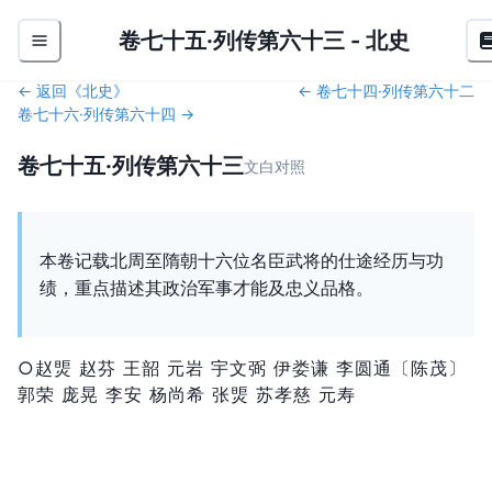
卷七十五·列传第六十三
-
北史
← 返回《
北史
》
←
卷七十四·列传第六十二
卷七十六·列传第六十四
→
卷七十五·列传第六十三
文白对照
本卷记载北周至隋朝十六位名臣武将的仕途经历与功
绩，重点描述其政治军事才能及忠义品格。
○赵煚 赵芬 王韶 元岩 宇文弼 伊娄谦 李圆通〔陈茂〕
郭荣 庞晃 李安 杨尚希 张煚 苏孝慈 元寿