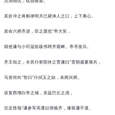
沉溺倡优，
耽昏曲糵。
其折冲之将斛律明月已毙谗人之口，
上下离心。
若命六师齐进，
臣之愿也”帝大笑，
因使谦与小司寇拓跋伟聘齐观衅。
帝寻发兵。
齐主知之，
令其仆射阳休之责谦曰“贵朝盛夏徵兵，
马首何向”答曰“仆拭玉之始，
未闻兴师。
设复西增白帝之城，
东益巴丘之戍，
岂足怪哉”谦参军高遵以情输齐，
遂留谦不遣。