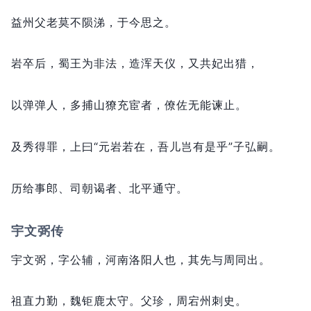
益州父老莫不陨涕，
于今思之。
岩卒后，
蜀王为非法，
造浑天仪，
又共妃出猎，
以弹弹人，
多捕山獠充宦者，
僚佐无能谏止。
及秀得罪，
上曰“元岩若在，
吾儿岂有是乎”子弘嗣。
历给事郎、司朝谒者、北平通守。
宇文弼传
宇文弼，
字公辅，
河南洛阳人也，
其先与周同出。
祖直力勤，
魏钜鹿太守。
父珍，
周宕州刺史。