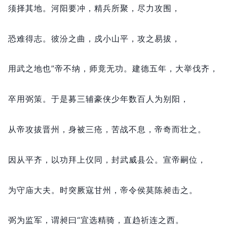
须择其地。
河阳要冲，
精兵所聚，
尽力攻围，
恐难得志。
彼汾之曲，
戍小山平，
攻之易拔，
用武之地也”帝不纳，
师竟无功。
建德五年，
大举伐齐，
卒用弼策。
于是募三辅豪侠少年数百人为别阳，
从帝攻拔晋州，
身被三疮，
苦战不息，
帝奇而壮之。
因从平齐，
以功拜上仪同，
封武威县公。
宣帝嗣位，
为守庙大夫。
时突厥寇甘州，
帝令侯莫陈昶击之。
弼为监军，
谓昶曰“宜选精骑，
直趋祈连之西。