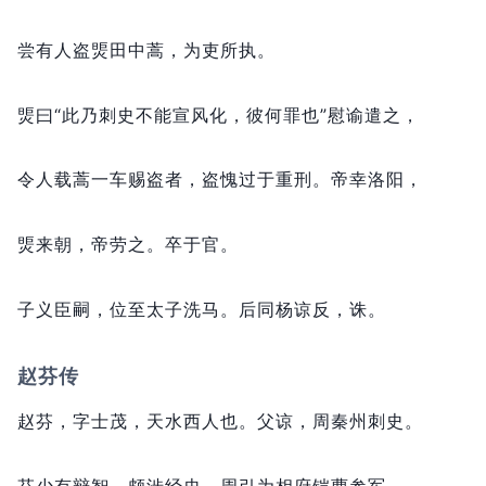
尝有人盗煚田中蒿，
为吏所执。
煚曰“此乃刺史不能宣风化，
彼何罪也”慰谕遣之，
令人载蒿一车赐盗者，
盗愧过于重刑。
帝幸洛阳，
煚来朝，
帝劳之。
卒于官。
子义臣嗣，
位至太子洗马。
后同杨谅反，
诛。
赵芬传
赵芬，
字士茂，
天水西人也。
父谅，
周秦州刺史。
芬少有辩智，
颇涉经史。
周引为相府铠曹参军。