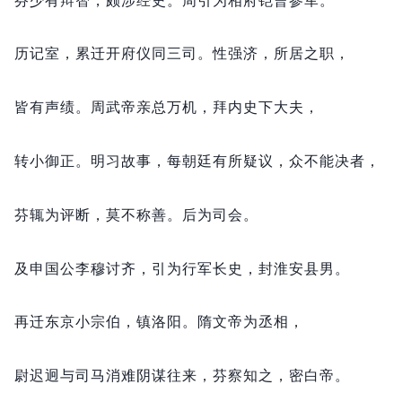
历记室，
累迁开府仪同三司。
性强济，
所居之职，
皆有声绩。
周武帝亲总万机，
拜内史下大夫，
转小御正。
明习故事，
每朝廷有所疑议，
众不能决者，
芬辄为评断，
莫不称善。
后为司会。
及申国公李穆讨齐，
引为行军长史，
封淮安县男。
再迁东京小宗伯，
镇洛阳。
隋文帝为丞相，
尉迟迥与司马消难阴谋往来，
芬察知之，
密白帝。