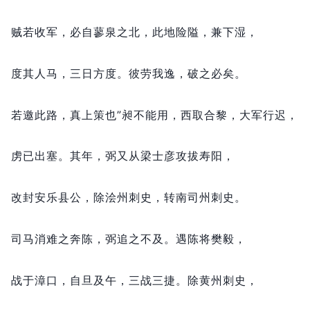
贼若收军，
必自蓼泉之北，
此地险隘，
兼下湿，
度其人马，
三日方度。
彼劳我逸，
破之必矣。
若邀此路，
真上策也”昶不能用，
西取合黎，
大军行迟，
虏已出塞。
其年，
弼又从梁士彦攻拔寿阳，
改封安乐县公，
除浍州刺史，
转南司州刺史。
司马消难之奔陈，
弼追之不及。
遇陈将樊毅，
战于漳口，
自旦及午，
三战三捷。
除黄州刺史，