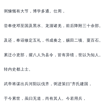
弼慷慨有大节，
博学多通。
仕周，
尝奉使邓至国及黑水、龙涸诸羌，
前后降附三十余部。
及还，
奉诏修定五礼，
书成奏之，
赐田二顷、粟百石。
累迁小吏部，
擢八人为县令，
皆有异绩，
世以为知人。
转内史都上士。
武帝将谋出兵河阳以伐齐，
弼进策曰“齐氏建国，
于今累世，
虽曰无道，
尚有其人。
今若用兵，