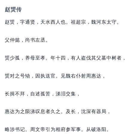
赵煚传
赵煚，
字通贤，
天水西人也。
祖超宗，
魏河东太守。
父仲懿，
尚书左丞。
煚少孤，
养母至孝。
年十四，
有人盗伐其父墓中树者，
煚对之号恸，
因执送官。
见魏右仆射周惠达，
长揖不拜，
自述孤苦，
涕泪交集，
惠达为之陨涕叹息者久之。
及长，
沈深有器局，
略涉书记。
周文帝引为相府参军事。
从破洛阳。