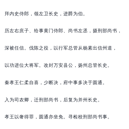
拜内史侍郎，
领左卫长史，
进爵为伯。
历左右庶子、给事黄门侍郎、尚书左丞，
摄刑部尚书，
深被任信。
伐陈之役，
以行军总管从杨素出信州道，
以功进位大将军。
改封万安县公，
扬州总管长史。
秦孝王仁柔自喜，
少断决，
府中事多决于圆通。
入为司农卿，
迁刑部尚书，
后复为并州长史。
孝王以奢得罪，
圆通亦坐免。
寻检校刑部尚书事。