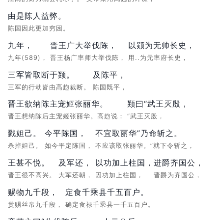
由是陈人益弊。
陈国因此更加穷困。
九年，
晋王广大举伐陈，
以颎为无帅长史，
九年(589)，
晋王杨广率师大举伐陈，
用..为元率府长史，
三军皆取断于颎。
及陈平，
三军的行动皆由高赹裁断。
陈国既平，
晋王欲纳陈主宠姬张丽华。
颎曰“武王灭殷，
晋王想纳陈后主宠姬张丽华。高赹说：
“武王灭殷，
戮妲己。
今平陈国，
不宜取丽华”乃命斩之。
杀掉妲己。
如今平定陈国，
不应该取张丽华。”就下令斩之，
王甚不悦。
及军还，
以功加上柱国，
进爵齐国公，
晋王很不高兴。
大军还朝，
因功加上柱国，
晋爵为齐国公，
赐物九千段，
定食千乘县千五百户。
赏赐丝帛九千段，
确定食禄千乘县一千五百户。