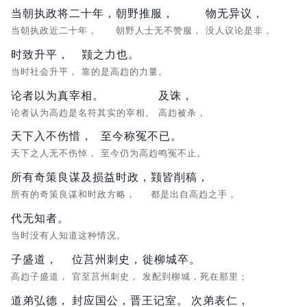
当朝执政将二十年，
朝野推服，
物无异议，
当朝执政近二十年，
朝野人士无不赞服，
没人议论是非，
时致升平，
颎之力也。
当时社会升平，
靠的是高赹的力量。
论者以为真宰相。
及诛，
论者认为高赹是名符其实的宰相。
高赹被杀，
天下入不伤惜，
至今称冤不已。
天下之人无不伤悼，
至今仍为高赹鸣冤不止。
所有奇策良谋及损益时政，
颎皆削稿，
所有的奇策良谋和时政方略，
都是出自高赹之手，
代无知者。
当时没有人知道这种情况。
子盛道，
位莒州刺史，
徙柳城卒。
高赹子盛道，
官至莒州刺史，
发配到柳城，死在那里；
道弟弘德，
封应国公，
晋王记室。
次弟表仁，