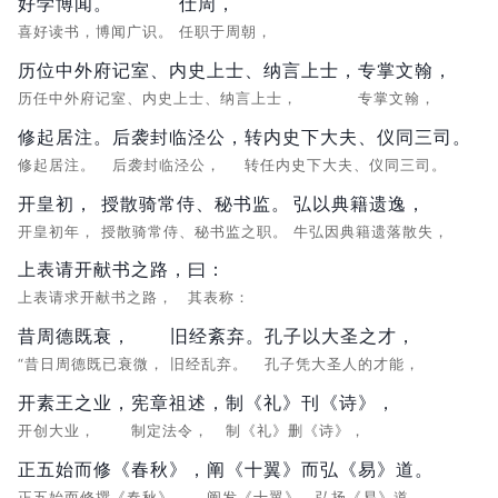
好学博闻。
仕周，
喜好读书，博闻广识。
任职于周朝，
历位中外府记室、内史上士、纳言上士，
专掌文翰，
历任中外府记室、内史上士、纳言上士，
专掌文翰，
修起居注。
后袭封临泾公，
转内史下大夫、仪同三司。
修起居注。
后袭封临泾公，
转任内史下大夫、仪同三司。
开皇初，
授散骑常侍、秘书监。
弘以典籍遗逸，
开皇初年，
授散骑常侍、秘书监之职。
牛弘因典籍遗落散失，
上表请开献书之路，
曰：
上表请求开献书之路，
其表称：
昔周德既衰，
旧经紊弃。
孔子以大圣之才，
“昔日周德既已衰微，
旧经乱弃。
孔子凭大圣人的才能，
开素王之业，
宪章祖述，
制《礼》刊《诗》，
开创大业，
制定法令，
制《礼》删《诗》，
正五始而修《春秋》，
阐《十翼》而弘《易》道。
正五始而修撰《春秋》，
阐发《十翼》，弘扬《易》道。