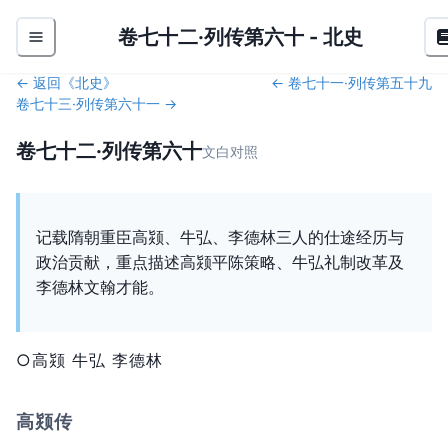
卷七十二·列传第六十
-
北史
← 返回《
北史
》
←
卷七十一·列传第五十九
卷七十三·列传第六十一
→
卷七十二·列传第六十
文白对照
记载隋朝重臣高颎、牛弘、李德林三人的仕途经历与
政治贡献，重点描述高颎平陈策略、牛弘礼制改革及
李德林文翰才能。
○高颎 牛弘 李德林
高颎传