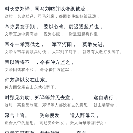
时长史郑译、司马刘昉并以奢纵被疏，
这时，长史郑译、司马刘窻，都因奢侈纵欲被疏远，
帝弥属意于颎，
委以心膂。
尉迟迥起兵也，
文帝更加中意高赹，
视为心腹，
尉迟迥起兵作乱，
帝令韦孝宽伐之，
军至河阳，
莫敢先进。
文帝令韦孝宽领兵讨伐，
大军到了河阳，
就没有人敢打头阵了。
帝以诸将不一，
令崔仲方监之，
文帝因诸将不和，
命令崔仲方监军，
仲方辞以父在山东。
仲方因父亲在山东就推辞了。
时颎见刘昉、郑译等并无去意，
遂自请行，
这时，高赹见刘窻、郑译等人都没有去的意思，
就主动请命，
深合上旨。
受命便发，
遣人辞母云，
正合文帝的意思。
高赹受命出发，
派人向母亲辞行说：
忠孝不可两兼，
歔欷就路。
至军，