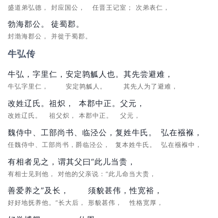
盛道弟弘德，
封应国公，
任晋王记室；
次弟表仁，
勃海郡公。
徒蜀郡。
封渤海郡公，
并徙于蜀郡。
牛弘传
牛弘，字里仁，
安定鹑觚人也。
其先尝避难，
牛弘字里仁，
安定鹑觚人。
其先人为了避难，
改姓辽氏。
祖炽，
本郡中正。
父元，
改姓辽氏。
祖父炽，
本郡中正。
父元，
魏侍中、工部尚书、临泾公，
复姓牛氏。
弘在襁褓，
任魏侍中、工部尚书，爵临泾公，
复本姓牛氏。
弘在襁褓中，
有相者见之，
谓其父曰“此儿当贵，
有相士见到他，
对他的父亲说：“此儿命当大贵，
善爱养之”及长，
须貌甚伟，
性宽裕，
好好地抚养他。”长大后，
形貌甚伟，
性格宽厚，