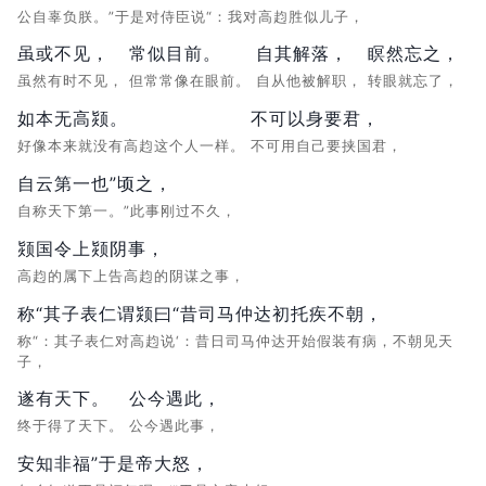
公自辜负朕。”于是对侍臣说“：我对高赹胜似儿子，
虽或不见，
常似目前。
自其解落，
瞑然忘之，
虽然有时不见，
但常常像在眼前。
自从他被解职，
转眼就忘了，
如本无高颎。
不可以身要君，
好像本来就没有高赹这个人一样。
不可用自己要挟国君，
自云第一也”顷之，
自称天下第一。”此事刚过不久，
颎国令上颎阴事，
高赹的属下上告高赹的阴谋之事，
称“其子表仁谓颎曰“昔司马仲达初托疾不朝，
称“：其子表仁对高赹说‘：昔日司马仲达开始假装有病，不朝见天
子，
遂有天下。
公今遇此，
终于得了天下。
公今遇此事，
安知非福”于是帝大怒，