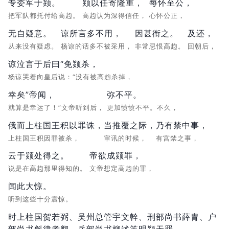
专委军于颎。
颎以任寄隆重，
每怀至公，
把军队都托付给高赹。
高赹认为深得信任，
心怀公正，
无自疑意。
谅所言多不用，
因甚衔之。
及还，
从来没有疑虑。
杨谅的话多不被采用，
非常忌恨高赹。
回朝后，
谅泣言于后曰“免颎杀，
杨谅哭着向皇后说：“没有被高赹杀掉，
幸矣”帝闻，
弥不平。
就算是幸运了！”文帝听到后，
更加愤愤不平。不久，
俄而上柱国王积以罪诛，
当推覆之际，
乃有禁中事，
上柱国王积因罪被杀，
审讯的时候，
有宫禁之事，
云于颎处得之。
帝欲成颎罪，
说是在高赹那里得知的。
文帝想定高赹的罪，
闻此大惊。
听到这些十分震惊。
时上柱国贺若弼、吴州总管宇文幹、刑部尚书薛胄、户
部尚书斛律孝卿、兵部尚书柳述等明颎无罪，