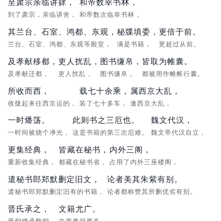
至肃宗亲临讲肄，
和帝数幸书林，
到了肃宗，亲临讲舍，
和帝数次临幸书林，
其兰台、石室、鸿都、东观，
秘牒填委，
更倍于前。
兰台、石室、鸿都、东观等殿堂，
满是书籍，
更超过从前。
及孝献移都，
吏人扰乱，
图书缣帛，
皆取为帷囊。
及孝献迁都，
吏人扰乱，
图书缣帛，
都被用作帷帐行囊。
所收而西，
载七十余乘，
属西京大乱，
收拢起来往西京运的，
装了七十多车，
逢西京大乱，
一时燔荡。
此则书之三厄也。
魏文代汉，
一时间被烧个净光，
这是书籍的第三次厄难。
魏文帝代汉自立，
更集经典，
皆藏在秘书，
内外三阁，
重新收集经典，
都藏在秘书省，
占用了内外三座楼阁，
遣秘书郎郑默删定旧文，
论者美其朱紫有别。
遣秘书郎郑默删定旧有的书籍，
论者都称赞其所删优劣有别。
晋氏承之，
文籍尤广。