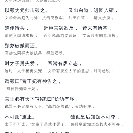
以颎为元帅击破之。
又出白道，
进图入碛，
文帝命高赹为元帅，抗击突厥军。
兵出白道，
进入沙漠，
遣使请兵，
近臣言颎欲反，
帝未有所答，
遣使入朝请求援兵，
近臣说高赹要造反，
文帝没有同意增援，
颎亦破贼而还。
高赹也同样大破贼兵，得胜还朝。
时太子勇失爱，
帝潜有废立志，
这时，太子杨勇失宠，
文帝有废立太子的意思，对高赹说：
谓颎曰“晋王妃有神告之，
“有神告知晋王妃，
言王必有天下”颎跪曰“长幼有序，
说晋王必定享有天下。”高赹跪着说“：长幼有序，
不可废”遂止。
独孤皇后知颎不可夺，
太子不可废。”文帝于是就作罢了。
独孤皇后知道高赹志不可夺，