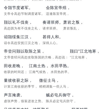
令颎节度诸军。
会陈宣帝殂，
文帝令高赹节制调度诸军。
适逢陈宣帝死，
颎以礼不伐丧，
奏请班师。
萧岩之叛，
高赹因为有不伐丧之礼，
请求班师。
萧岩叛乱，
诏颎绥集江汉，
甚得人和。
诏令高赹安抚江汉之地，
深得人心。
帝尝问颎以取陈之策，
颎曰“江北地寒，
文帝曾经问高赹攻取陈国的方略，高赹说：
“江北地寒，
田收差晚，
江南土热，
水田早熟。
收获的时间迟；
江南气候热，
水田热的早。
量彼收获之际，
微征士马，
计算江南收获的季节，
稍稍调集一些人马，
声言掩袭。
贼必屯兵御守，
虚张声势，假装进攻之势。
陈兵必定屯兵防守，