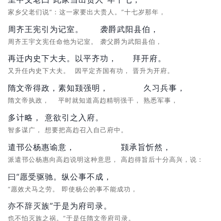
家乡父老们说“：这一家要出大贵人。”十七岁那年，
周齐王宪引为记室。
袭爵武阳县伯，
周齐王宇文宪任命他为记室。
袭父爵为武阳县伯，
再迁内史下大夫。
以平齐功，
拜开府。
又升任内史下大夫。
因平定齐国有功，
晋升为开府。
隋文帝得政，
素知颎强明，
久习兵事，
隋文帝执政，
平时就知道高赹精明强干，
熟悉军事，
多计略，
意欲引之入府。
智多谋广，
想要把高赹召入自己府中。
遣邗公杨惠谕意，
颎承旨忻然，
派遣邗公杨惠向高赹说明这种意思，
高赹得旨后十分高兴，说：
曰“愿受驱驰。
纵公事不成，
“愿效犬马之劳。
即使杨公的事不能成功，
亦不辞灭族”于是为府司录。
也不怕灭族之祸。”于是任隋文帝府司录。