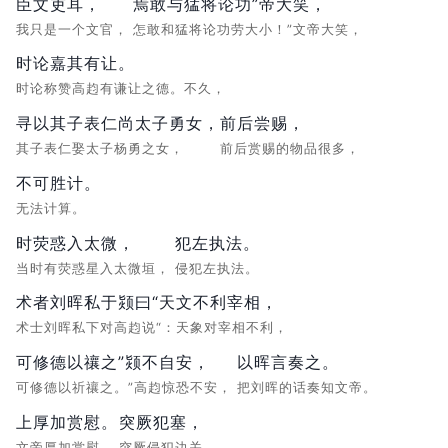
臣文吏耳，
焉敢与猛将论功”帝大笑，
我只是一个文官，
怎敢和猛将论功劳大小！”文帝大笑，
时论嘉其有让。
时论称赞高赹有谦让之德。不久，
寻以其子表仁尚太子勇女，
前后尝赐，
其子表仁娶太子杨勇之女，
前后赏赐的物品很多，
不可胜计。
无法计算。
时荧惑入太微，
犯左执法。
当时有荧惑星入太微垣，
侵犯左执法。
术者刘晖私于颎曰“天文不利宰相，
术士刘晖私下对高赹说“：天象对宰相不利，
可修德以禳之”颎不自安，
以晖言奏之。
可修德以祈禳之。”高赹惊恐不安，
把刘晖的话奏知文帝。
上厚加赏慰。
突厥犯塞，
文帝厚加赏慰。
突厥侵犯边关，