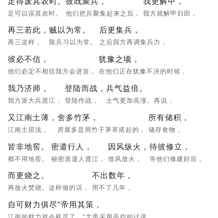
足得废其农时。
彼既聚兵，
我更解甲，
足可以误其农时。
他们把兵聚集起来之后，
我方就解甲归田，
再三若此，
贼以为常。
后更集兵，
再三这样，
陈兵习以为常。
之后我方再调集兵力，
彼必不信，
犹豫之顷，
他们必定不相信我方会进攻，
在他们正在犹豫不决的时候，
我乃济师，
登陆而战，
兵气益倍。
我方派大兵渡江，
登陆作战，
士气更加高涨。再说，
又江南土薄，
舍多竹茅，
所有储积，
江南土层浅，
房屋多是用竹子茅草搭起的，
储存食物，
皆非地窖。
密遣行人，
因风纵火，
待彼修立，
都不用地窖。
秘密派遣人渡江，
借风放火，
等他们修建好后，
而更烧之。
不出数年，
再放火焚烧。这样做的话，
用不了几年，
自可财力俱尽”帝用其策，
江南的财力就会耗尽了。”文帝采用高赹的计谋，