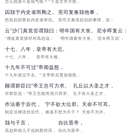
怎么知道不是福气呢？’”于是文帝大怒，
囚颎于内史省而鞫之。
宪司复奏颎他事，
把高赹囚禁在内史省审讯。
宪司又奏高赹别的事情，说：
云“沙门真觉尝谓颎曰：
明年国有大丧。
尼令晖复云：
“僧徒真觉曾经对高赹说：
‘明年国家有大丧。
’尼令晖又说‘：
十七、八年，
皇帝有大厄。
十七、八年，
皇帝有大难。
十九年不可过”帝闻益怒，
十九年就过不去。’”文帝听后更加恼怒，
顾谓群臣曰“帝王岂可力求。
孔丘以大圣之才，
对群臣说：“帝王岂能凭强力而求。
孔子有大圣之才，
作法垂于后代，
宁不欲大位邪。
天命不可耳。
制定法律流传后代，
难道不想为天子？
天命不允许。
颎与子言，
自比晋帝，
高赹和他儿子说的那些话，
自比为晋帝，