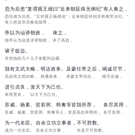
恐为后患”复谓观王雄曰“近来朝廷殊无纲纪”有人奏之，
恐怕成为后患。”又对观王杨雄说“：近来朝廷特别没有纲常法纪。”
有人把这些话奏知炀帝，
帝以为讪谤朝政，
诛之，
炀帝认为这是诽谤朝政，
杀了高赹，
诸子徙边。
并把他的几个儿子发配到边疆。
颎有文武大略，
明达政务。
及蒙任寄之后，
竭诚尽节，
高赹有文韬武略，
精通政务，
承蒙文帝信任，
竭尽忠诚，
进引贞良，
发天下为己任。
举荐贤良，
以天下为己任。
苏威、杨素、贺若弼、韩禽等皆颎所荐，
各尽其用，
苏威、杨素、贺若弼、韩禽等人，皆是高赹举荐的，
各尽其用，
为一代名臣。
自余立功立事者，
不可胜数。
成为一代名臣。
其余立功立事，
亦是不可胜数。