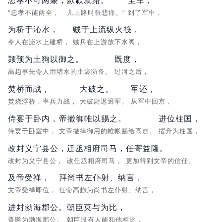
“忠孝不能两全，
儿上路时很悲痛。”
到了军中，
为桥于沁水，
贼于上流纵火筏，
令人在泌水上建桥，
贼兵在上游放下水阀，
颎预为土狗以御之。
既度，
高赹事先令人用堵水的土袋防备。
过河之后，
焚桥而战，
大破之。
军还，
焚烧浮桥，率兵力战，
大破尉迟迥军。
从军中回京，
侍宴于卧内，
帝撤御帷以赐之。
进位柱国，
侍宴于卧室中，
文帝撤掉御用的帷帐赐给高赹。
擢升为柱国，
改封义宁县公，
迁丞相府司马，
任寄益隆。
改封为义宁县公，
改任丞相府司马，
更加得到文帝的信任。
及帝受禅，
拜尚书左仆射、纳言，
文帝受禅即位，
任命高赹为尚书左仆射、纳言，
进封勃海郡公。
朝臣莫与为比，
晋爵为渤海郡公。
朝臣没有人能和他相比，