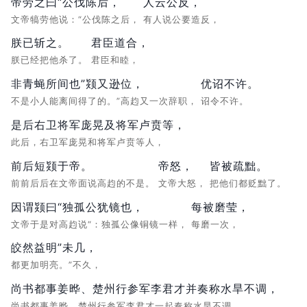
帝劳之曰“公伐陈后，
人云公反，
文帝犒劳他说：“公伐陈之后，
有人说公要造反，
朕已斩之。
君臣道合，
朕已经把他杀了。
君臣和睦，
非青蝇所间也”颎又逊位，
优诏不许。
不是小人能离间得了的。”高赹又一次辞职，
诏令不许。
是后右卫将军庞晃及将军卢贲等，
此后，右卫军庞晃和将军卢贲等人，
前后短颎于帝。
帝怒，
皆被疏黜。
前前后后在文帝面说高赹的不是。
文帝大怒，
把他们都贬黜了。
因谓颎曰“独孤公犹镜也，
每被磨莹，
文帝于是对高赹说“：独孤公像铜镜一样，
每磨一次，
皎然益明”未几，
都更加明亮。”不久，
尚书都事姜晔、楚州行参军李君才并奏称水旱不调，
尚书都事姜晔、楚州行参军李君才一起奏称水旱不调，