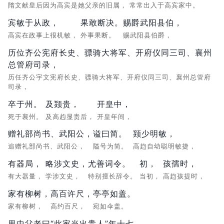
隋文献皇后因为高宾是她父亲的旧属，
常常出入于高宾家中。
宾敏于从政，
果敢断决。
赐爵武阳县伯，
高宾在政事上很机敏，
外事果断。
赐武阳县伯爵，
历位齐公宪府长史、骠骑大将军、开府仪同三司、襄州
总管府司录，
历任齐公宇文宪府长史、骠骑大将军、开府仪同三司、襄州总管府
司录，
卒于州。
及颎贵，
开皇中，
死于襄州。
及高赹显贵后，
开皇年间，
赠礼部尚书、武阳公，
谥曰简。
颎少明敏，
追赠礼部尚书、武阳公，
隘号为简。
高赹自幼聪明敏捷，
有器局，
略涉文史，
尤善词令。
初，
孩孺时，
有大器量，
学涉文史，
特别擅长辞令。
当初，
高赹孩提时，
家有柳树，
高百许尺，
亭亭如盖。
家有柳树，
高约百尺，
宛如伞盖。
里中父老曰“此家当出贵人”年十七，