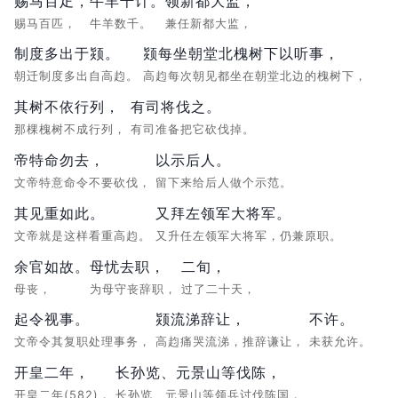
赐马百疋，
牛羊千计。
领新都大监，
赐马百匹，
牛羊数千。
兼任新都大监，
制度多出于颎。
颎每坐朝堂北槐树下以听事，
朝迁制度多出自高赹。
高赹每次朝见都坐在朝堂北边的槐树下，
其树不依行列，
有司将伐之。
那棵槐树不成行列，
有司准备把它砍伐掉。
帝特命勿去，
以示后人。
文帝特意命令不要砍伐，
留下来给后人做个示范。
其见重如此。
又拜左领军大将军。
文帝就是这样看重高赹。
又升任左领军大将军，仍兼原职。
余官如故。
母忧去职，
二旬，
母丧，
为母守丧辞职，
过了二十天，
起令视事。
颎流涕辞让，
不许。
文帝令其复职处理事务，
高赹痛哭流涕，推辞谦让，
未获允许。
开皇二年，
长孙览、元景山等伐陈，
开皇二年(582)，
长孙览、元景山等领兵讨伐陈国，