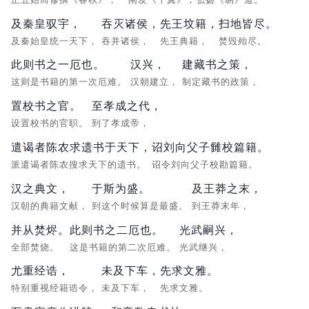
及秦皇驭宇，
吞灭诸侯，
先王坟籍，
扫地皆尽。
及秦始皇统一天下，
吞并诸侯，
先王典籍，
焚毁殆尽。
此则书之一厄也。
汉兴，
建藏书之策，
这则是书籍的第一次厄难。
汉朝建立，
制定藏书的政策，
置校书之官。
至孝成之代，
设置校书的官职。
到了孝成帝，
遣谒者陈农求遗书于天下，
诏刘向父子雠校篇籍。
派遣谒者陈农搜求天下的遗书。
诏令刘向父子校勘篇籍。
汉之典文，
于斯为盛。
及王莽之末，
汉朝的典籍文献，
到这个时候算是最盛。
到王莽末年，
并从焚烬。
此则书之二厄也。
光武嗣兴，
全部焚烧。
这是书籍的第二次厄难。
光武继兴，
尤重经诰，
未及下车，
先求文雅。
特别重视经籍诰令，
未及下车，
先求文雅。