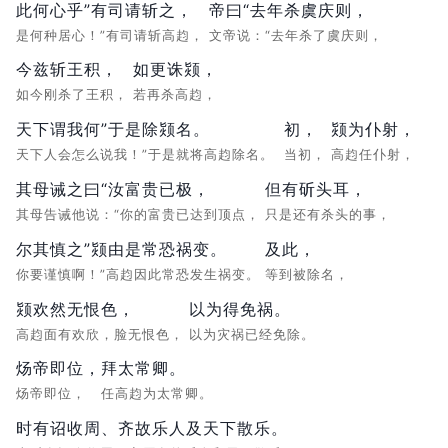
此何心乎”有司请斩之，
帝曰“去年杀虞庆则，
是何种居心！”有司请斩高赹，
文帝说：“去年杀了虞庆则，
今兹斩王积，
如更诛颎，
如今刚杀了王积，
若再杀高赹，
天下谓我何”于是除颎名。
初，
颎为仆射，
天下人会怎么说我！”于是就将高赹除名。
当初，
高赹任仆射，
其母诫之曰“汝富贵已极，
但有斫头耳，
其母告诫他说：“你的富贵已达到顶点，
只是还有杀头的事，
尔其慎之”颎由是常恐祸变。
及此，
你要谨慎啊！”高赹因此常恐发生祸变。
等到被除名，
颎欢然无恨色，
以为得免祸。
高赹面有欢欣，脸无恨色，
以为灾祸已经免除。
炀帝即位，
拜太常卿。
炀帝即位，
任高赹为太常卿。
时有诏收周、齐故乐人及天下散乐。