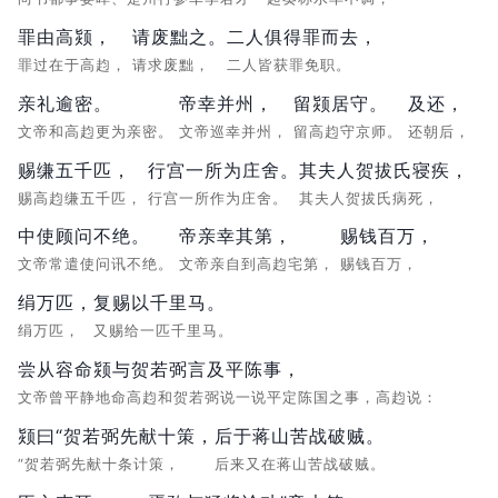
罪由高颎，
请废黜之。
二人俱得罪而去，
罪过在于高赹，
请求废黜，
二人皆获罪免职。
亲礼逾密。
帝幸并州，
留颎居守。
及还，
文帝和高赹更为亲密。
文帝巡幸并州，
留高赹守京师。
还朝后，
赐缣五千匹，
行宫一所为庄舍。
其夫人贺拔氏寝疾，
赐高赹缣五千匹，
行宫一所作为庄舍。
其夫人贺拔氏病死，
中使顾问不绝。
帝亲幸其第，
赐钱百万，
文帝常遣使问讯不绝。
文帝亲自到高赹宅第，
赐钱百万，
绢万匹，
复赐以千里马。
绢万匹，
又赐给一匹千里马。
尝从容命颎与贺若弼言及平陈事，
文帝曾平静地命高赹和贺若弼说一说平定陈国之事，高赹说：
颎曰“贺若弼先献十策，
后于蒋山苦战破贼。
“贺若弼先献十条计策，
后来又在蒋山苦战破贼。