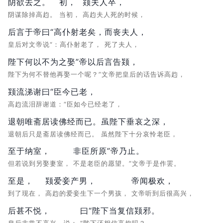
阴欲去之。
初，
颎夫人卒，
阴谋除掉高赹。
当初，
高赹夫人死的时候，
后言于帝曰“高仆射老矣，
而丧夫人，
皇后对文帝说“：高仆射老了，
死了夫人，
陛下何以不为之娶”帝以后言告颎，
陛下为何不替他再娶一个呢？”文帝把皇后的话告诉高赹，
颎流涕谢曰“臣今已老，
高赹流泪辞谢道：“臣如今已经老了，
退朝唯斋居读佛经而已。
虽陛下垂哀之深，
退朝后只是斋居读佛经而已。
虽然陛下十分哀怜老臣，
至于纳室，
非臣所原”帝乃止。
但若说到另娶妻室，
不是老臣的愿望。”文帝于是作罢。
至是，
颎爱妾产男，
帝闻极欢，
到了现在，
高赹的爱妾生下一个男孩，
文帝听到后很高兴，
后甚不悦，
曰“陛下当复信颎邪。