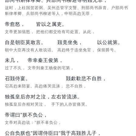
这时，上柱国贺若弼、吴州总管宇文瞖、刑部尚书薛胄、户部尚书
斛律孝卿、兵部尚书柳述等人，申明高赹无罪，
帝愈怒，
皆以之属吏。
文帝更加恼怒，
把他们都交给有司处置。从此，
自是朝臣莫敢言。
颎竟坐免，
以公就第。
朝中大臣再没有人敢说话。
高赹终于连坐免官，
保留爵号。
未几，
帝幸秦王俊第，
过了不久，
文帝到秦王杨俊的宅第，
召颎侍宴。
颎歔欷悲不自胜，
召高赹来陪宴。高赹痛哭流涕，
悲不自胜，
独孤皇后亦对之泣，
左右皆流涕。
独孤皇后亦相对哭泣，
手下的人亦皆痛哭。
帝谓曰“朕不负公，
文帝对高赹说：“朕不辜负公，
公自负朕也”因谓侍臣曰“我于高颎胜儿子，