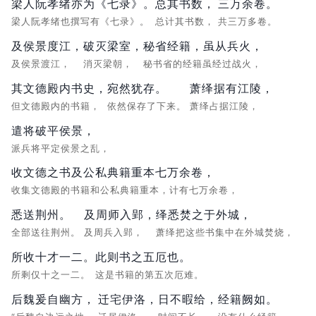
梁人阮孝绪亦为《七录》。
总其书数，
三万余卷。
梁人阮孝绪也撰写有《七录》。
总计其书数，
共三万多卷。
及侯景度江，
破灭梁室，
秘省经籍，虽从兵火，
及侯景渡江，
消灭梁朝，
秘书省的经籍虽经过战火，
其文德殿内书史，
宛然犹存。
萧绎据有江陵，
但文德殿内的书籍，
依然保存了下来。
萧绎占据江陵，
遣将破平侯景，
派兵将平定侯景之乱，
收文德之书及公私典籍重本七万余卷，
收集文德殿的书籍和公私典籍重本，计有七万余卷，
悉送荆州。
及周师入郢，
绎悉焚之于外城，
全部送往荆州。
及周兵入郢，
萧绎把这些书集中在外城焚烧，
所收十才一二。
此则书之五厄也。
所剩仅十之一二。
这是书籍的第五次厄难。
后魏爰自幽方，
迁宅伊洛，
日不暇给，
经籍阙如。