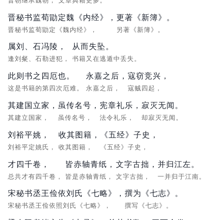
晋朝继承魏朝，
文章典籍更多。
晋秘书监荀勖定魏《内经》，
更著《新簿》。
晋秘书监荀勖定《魏内经》，
另著《新簿》。
属刘、石冯陵，
从而失坠。
逢刘粲、石勒进犯，
书籍又在逃遁中丢失。
此则书之四厄也。
永嘉之后，
寇窃竞兴，
这是书籍的第四次厄难。
永嘉之后，
寇贼四起，
其建国立家，
虽传名号，
宪章礼乐，
寂灭无闻。
其建立国家，
虽传名号，
法令礼乐，
却寂灭无闻。
刘裕平姚，
收其图籍，
《五经》子史，
刘裕平定姚氏，
收其图籍，
《五经》子史，
才四千卷，
皆赤轴青纸，
文字古拙，
并归江左。
总共才有四千卷，
皆是赤轴青纸，
文字古拙，
一并归于江南。
宋秘书丞王俭依刘氏《七略》，
撰为《七志》。
宋秘书丞王俭依照刘氏《七略》，
撰写《七志》。