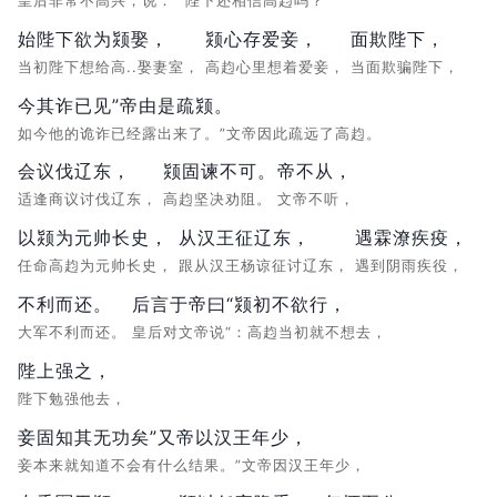
皇后非常不高兴，说：
“陛下还相信高赹吗？
始陛下欲为颎娶，
颎心存爱妾，
面欺陛下，
当初陛下想给高..娶妻室，
高赹心里想着爱妾，
当面欺骗陛下，
今其诈已见”帝由是疏颎。
如今他的诡诈已经露出来了。”文帝因此疏远了高赹。
会议伐辽东，
颎固谏不可。
帝不从，
适逢商议讨伐辽东，
高赹坚决劝阻。
文帝不听，
以颎为元帅长史，
从汉王征辽东，
遇霖潦疾疫，
任命高赹为元帅长史，
跟从汉王杨谅征讨辽东，
遇到阴雨疾役，
不利而还。
后言于帝曰“颎初不欲行，
大军不利而还。
皇后对文帝说“：高赹当初就不想去，
陛上强之，
陛下勉强他去，
妾固知其无功矣”又帝以汉王年少，
妾本来就知道不会有什么结果。”文帝因汉王年少，