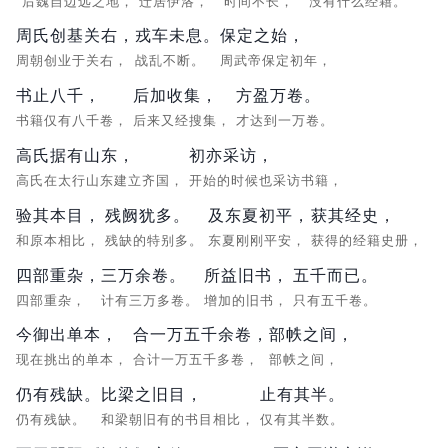
“后魏自边远之地，
迁居伊洛，
时间不长，
没有什么经籍。
周氏创基关右，
戎车未息。
保定之始，
周朝创业于关右，
战乱不断。
周武帝保定初年，
书止八千，
后加收集，
方盈万卷。
书籍仅有八千卷，
后来又经搜集，
才达到一万卷。
高氏据有山东，
初亦采访，
高氏在太行山东建立齐国，
开始的时候也采访书籍，
验其本目，
残阙犹多。
及东夏初平，
获其经史，
和原本相比，
残缺的特别多。
东夏刚刚平安，
获得的经籍史册，
四部重杂，
三万余卷。
所益旧书，
五千而已。
四部重杂，
计有三万多卷。
增加的旧书，
只有五千卷。
今御出单本，
合一万五千余卷，
部帙之间，
现在挑出的单本，
合计一万五千多卷，
部帙之间，
仍有残缺。
比梁之旧目，
止有其半。
仍有残缺。
和梁朝旧有的书目相比，
仅有其半数。