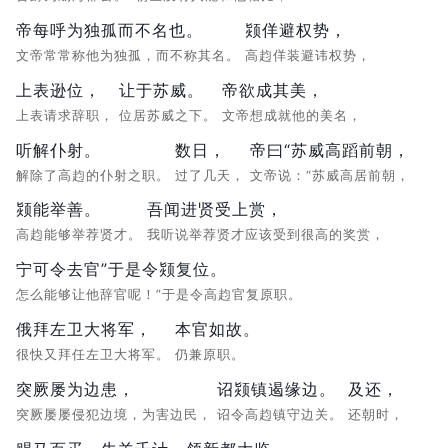
帝每呼为独孤而不名也。
颎佯避权势，
文帝常常称他为独孤，而不称其名。
高赹佯装避讳权势，
上表逊位，
让于苏威。
帝欲成其美，
上表请求辞职，
位居苏威之下。
文帝想成就他的美名，
听解仆射。
数日，
帝曰“苏威高蹈前朝，
解除了高赹的仆射之职。
过了几天，
文帝说：“苏威高居前朝，
颎能举善。
吾闻进贤受上赏，
高赹能够举荐贤才。
我听说举荐贤才应该受到很高的奖赏，
宁可令去官”于是令颎复位。
怎么能够让他辞官呢！”于是令高赹官复原职。
俄拜左卫大将军，
本官如故。
很快又拜任左卫大将军。
仍兼原职。
突厥屡为边患，
诏颎镇遏缘边。
及还，
突厥屡屡侵犯边境，为害边民，
诏令高赹镇守边关。
还朝时，