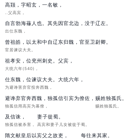
高颎，字昭玄，一名敏，
..父高宾，
自言勃海蓚人也。其先因官北边，没于辽左。
出仕东魏，
曾祖皓，以太和中自辽东归魏，官至卫尉卿。
官居谏议大夫。
祖孝安，位兖州刺史。父宾，
大统六年(540)，
仕东魏，位谏议大夫。大统六年，
为避谗害弃官投奔西魏，
避谗弃官奔西魏，独孤信引宾为僚佐，
赐姓独孤氏。
独孤信用高宾为幕僚，
赐姓独孤氏。
及信诛，
妻子徙蜀。
独孤信被杀害，
高宾和妻子儿女被徙于蜀。
隋文献皇后以宾父之故吏，
每往来其家。