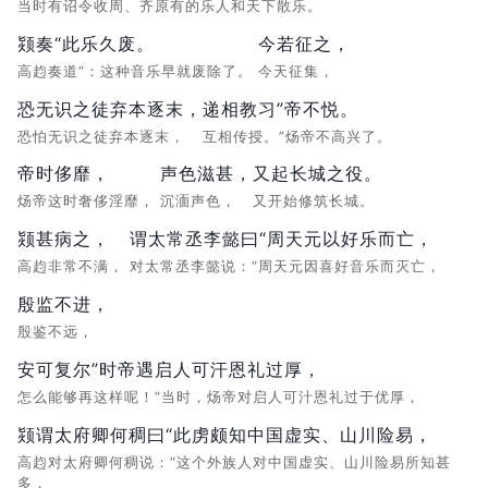
当时有诏令收周、齐原有的乐人和天下散乐。
颎奏“此乐久废。
今若征之，
高赹奏道“：这种音乐早就废除了。
今天征集，
恐无识之徒弃本逐末，
递相教习”帝不悦。
恐怕无识之徒弃本逐末，
互相传授。”炀帝不高兴了。
帝时侈靡，
声色滋甚，
又起长城之役。
炀帝这时奢侈淫靡，
沉湎声色，
又开始修筑长城。
颎甚病之，
谓太常丞李懿曰“周天元以好乐而亡，
高赹非常不满，
对太常丞李懿说：“周天元因喜好音乐而灭亡，
殷监不进，
殷鉴不远，
安可复尔”时帝遇启人可汗恩礼过厚，
怎么能够再这样呢！”当时，炀帝对启人可汁恩礼过于优厚，
颎谓太府卿何稠曰“此虏颇知中国虚实、山川险易，
高赹对太府卿何稠说：“这个外族人对中国虚实、山川险易所知甚
多，