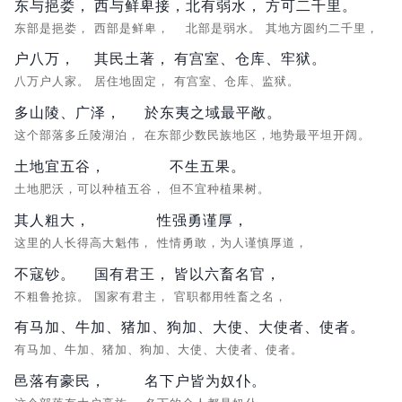
东与挹娄，
西与鲜卑接，
北有弱水，
方可二千里。
东部是挹娄，
西部是鲜卑，
北部是弱水。
其地方圆约二千里，
户八万，
其民土著，
有宫室、仓库、牢狱。
八万户人家。
居住地固定，
有宫室、仓库、监狱。
多山陵、广泽，
於东夷之域最平敞。
这个部落多丘陵湖泊，
在东部少数民族地区，地势最平坦开阔。
土地宜五谷，
不生五果。
土地肥沃，可以种植五谷，
但不宜种植果树。
其人粗大，
性强勇谨厚，
这里的人长得高大魁伟，
性情勇敢，为人谨慎厚道，
不寇钞。
国有君王，
皆以六畜名官，
不粗鲁抢掠。
国家有君主，
官职都用牲畜之名，
有马加、牛加、猪加、狗加、大使、大使者、使者。
有马加、牛加、猪加、狗加、大使、大使者、使者。
邑落有豪民，
名下户皆为奴仆。