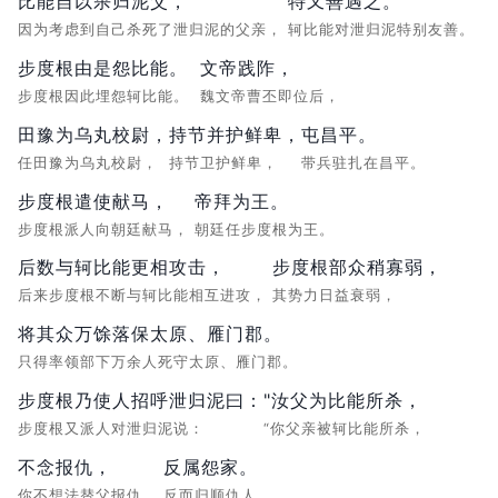
比能自以杀归泥父，
特又善遇之。
因为考虑到自己杀死了泄归泥的父亲，
轲比能对泄归泥特别友善。
步度根由是怨比能。
文帝践阼，
步度根因此埋怨轲比能。
魏文帝曹丕即位后，
田豫为乌丸校尉，
持节并护鲜卑，
屯昌平。
任田豫为乌丸校尉，
持节卫护鲜卑，
带兵驻扎在昌平。
步度根遣使献马，
帝拜为王。
步度根派人向朝廷献马，
朝廷任步度根为王。
后数与轲比能更相攻击，
步度根部众稍寡弱，
后来步度根不断与轲比能相互进攻，
其势力日益衰弱，
将其众万馀落保太原、雁门郡。
只得率领部下万余人死守太原、雁门郡。
步度根乃使人招呼泄归泥曰：
"汝父为比能所杀，
步度根又派人对泄归泥说：
“你父亲被轲比能所杀，
不念报仇，
反属怨家。
你不想法替父报仇，
反而归顺仇人。