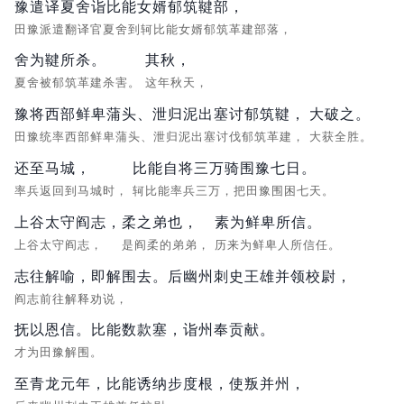
豫遣译夏舍诣比能女婿郁筑鞬部，
田豫派遣翻译官夏舍到轲比能女婿郁筑革建部落，
舍为鞬所杀。
其秋，
夏舍被郁筑革建杀害。
这年秋天，
豫将西部鲜卑蒲头、泄归泥出塞讨郁筑鞬，
大破之。
田豫统率西部鲜卑蒲头、泄归泥出塞讨伐郁筑革建，
大获全胜。
还至马城，
比能自将三万骑围豫七日。
率兵返回到马城时，
轲比能率兵三万，把田豫围困七天。
上谷太守阎志，
柔之弟也，
素为鲜卑所信。
上谷太守阎志，
是阎柔的弟弟，
历来为鲜卑人所信任。
志往解喻，即解围去。后幽州刺史王雄并领校尉，
阎志前往解释劝说，
抚以恩信。比能数款塞，诣州奉贡献。
才为田豫解围。
至青龙元年，比能诱纳步度根，使叛并州，