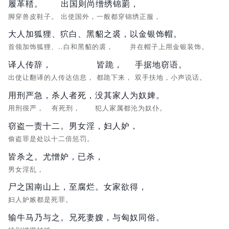
履革鞜。
出国则尚缯绣锦罽，
脚穿兽皮鞋子。
出使国外，一般都穿锦绣正服，
大人加狐狸、狖白、黑貂之裘，
以金银饰帽。
首领加饰狐狸、..白和黑貂的裘，
并在帽子上用金银装饰。
译人传辞，
皆跪，
手据地窃语。
出使让翻译的人传达信息，
都跪下来，
双手扶地，小声说话。
用刑严急，
杀人者死，
没其家人为奴婢。
用刑很严，
有死刑，
犯人家属都沦为奴仆。
窃盗一责十二。男女淫，妇人妒，
偷盗罪是处以十二倍惩罚。
皆杀之。尤憎妒，已杀，
男女淫乱，
尸之国南山上，至腐烂。女家欲得，
妇人妒嫉都是死罪。
输牛马乃与之。兄死妻嫂，与匈奴同俗。