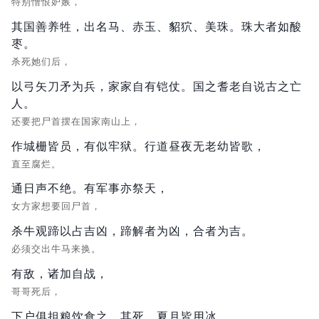
特别憎恨妒嫉，
其国善养牲，出名马、赤玉、貂狖、美珠。珠大者如酸
枣。
杀死她们后，
以弓矢刀矛为兵，家家自有铠仗。国之耆老自说古之亡
人。
还要把尸首摆在国家南山上，
作城栅皆员，有似牢狱。行道昼夜无老幼皆歌，
直至腐烂。
通日声不绝。有军事亦祭天，
女方家想要回尸首，
杀牛观蹄以占吉凶，蹄解者为凶，合者为吉。
必须交出牛马来换。
有敌，诸加自战，
哥哥死后，
下户俱担粮饮食之。其死，夏月皆用冰。