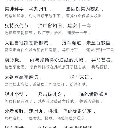
柔帅鲜卑、乌丸归附，
遂因以柔为校尉，
阎柔帅鲜卑、乌丸归顺于他手下，
曹操任命阎柔为校尉，
犹持汉使节，
治广甯如旧。
建安十一年，
还持有汉朝符节，
以广宁为治所。
建安十一年，
太祖自征蹋顿於柳城，
潜军诡道，
未至百馀里，
曹操亲自在柳城出征攻打蹋顿，
秘密行军，
还未行到一百里，
虏乃觉。
尚与蹋顿将众逆战於凡城，
兵马甚盛。
被敌军发现。
袁尚和蹋顿在凡城展开了阻击战，
兵马极强。
太祖登高望虏陈，
抑军未进，
曹操登上高处，遥望敌方阵地动向，
按兵不动。
观其小动，
乃击破其众，
临陈斩蹋顿首，
等敌兵稍有移动，
就率兵攻破敌方阵地，
并斩杀蹋顿，
死者被野。
速附丸、楼班、乌延等走辽东，
死尸遍野。
速附丸、楼班、乌延等逃奔辽东，