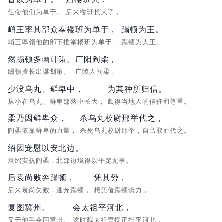
任命他们为单于。
后来楼班长大了，
峭王率其部众奉楼班为单于，
蹋顿为王。
峭王率领他的部下推举楼班为单于，
蹋顿为大王。
然蹋顿多画计策。
广阳阎柔，
蹋顿擅长出谋划策。
广陵人阎柔，
少没乌丸、鲜卑中，
为其种所归信。
从小在乌丸、鲜卑部落中长大，
颇得当地人的信任和尊重。
柔乃因鲜卑众，
杀乌丸校尉邢举代之，
阎柔依靠鲜卑的力量，
杀死乌丸校尉邢举，自己取而代之。
绍因宠慰以安北边。
袁绍安抚阎柔，北部边境得以平定无事。
后袁尚败奔蹋顿，
凭其势，
后来袁尚失败，逃奔蹋顿，
想凭借蹋顿势力，
复图冀州。
会太祖平河北，
又于他手夺回冀州。
这时魏太祖曹操正扫平河北，