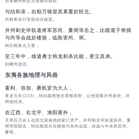
后来幽州刺史王雄兼任校尉，
与结和亲，自勒万骑迎其累重於陉北。
对鲜卑实行安抚信任政策。
并州刺史毕轨遣将军苏尚、董弼等击之，比能遣子将骑
与尚等会战於楼烦，临陈害尚、弼。
轲比能多次入塞，
至三年中，雄遣勇士韩龙刺杀比能，更立其弟。
到幽州进贡。
东夷各族地理与风俗
素利、弥加、厥机皆为大人，
青龙元年(233)，轲比能诱使步度根依附，让他背叛并州刺史，并
和他结亲。
在辽西、右北平、渔阳塞外，
又率兵万余人在陉北迎接他的家口资产。并州刺史毕轨派苏尚、董
弼等部阻击，轲比能派兵在楼烦与苏尚会战，在战斗中杀死苏尚、
董弼。