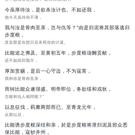
今虽厚待汝，是欲杀汝计也。不如还我，
他今天虽待你不薄，
我与汝是骨肉至亲，岂与仇等？"由是归泥将其部落逃归
步度根，
其实那是在想日后杀死你的计谋。
比能追之弗及。至黄初五年，步度根诣阙贡献，
还不如回归我方，
厚加赏赐，是后一心守边，不为寇害，
我和你是骨肉至亲，
而轲比能众遂强盛。明帝即位，务欲绥和戎狄，
怎能和仇人相同呢？”
以息征伐，羁縻两部而已。至青龙元年，
从那以后，
比能诱步度根深结和亲，於是步度根将泄归泥及部众悉
保比能，寇钞并州，