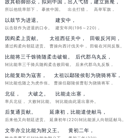
故其勒御部众，
拟则中国，
出入弋猎，
建立旌麾，
所以他统率部下，
摹效中国。
出去打猎，
高举军旗，
以鼓节为进退。
建安中，
以击鼓作为进退的口令。
建安年间(196～220)，
因阎柔上贡献。
太祖西征关中，
田银反河间，
通过阎柔向朝廷进贡。
曹操向西讨伐关中，
田银在河间反叛。
比能将三千馀骑随柔击破银。
后代郡乌丸反，
轲比能率三千骑兵随阎柔击败田银。
后来代郡乌丸反叛，
比能复助为寇害，
太祖以鄢陵侯彰为骁骑将军，
轲比能也随之为虎作伥。
曹操任鄢陵侯曹彰为骁骑将军，
北征，
大破之。
比能走出塞，
率兵北征，
大败轲比能。
轲比能由此退出塞外。
后复通贡献。
延康初，比能遣使献马，
后来他又向朝廷进贡。
延康初年(220)轲比能派人向朝廷献马。
文帝亦立比能为附义王。
黄初二年，