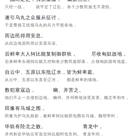
只经一战，
就平定了辽乱，
各个少数民族无不震惊。
遂引乌丸之众服从征讨，
于是曹操又统领乌丸的兵力平抚各地，
而边民得用安息。
从此边地居民得以安居乐业。
后鲜卑大人轲比能复制御群狄，
尽收匈奴故地，
后来鲜卑头领轲比能又控制各少数民族部落，
占领匈奴固有地盘。
自云中、五原以东抵辽水，
皆为鲜卑庭。
从云中、五原以东直至辽河，
都是鲜卑的领地。
数犯塞寇边，
幽、并苦之。
他们不止一次侵犯边地。
幽州、并州两地深受其害。魏文帝初年，
田豫有马城之围，
田豫为护乌丸校尉，被鲜卑轲比能部包围在马城。魏明帝时，
毕轨有陉北之败。
青龙中，
并州刺史毕轨出军攻击轲比能时也失利。
青龙年间，