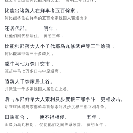
魏文帝曹丕任轲比能为附义王。
黄初二年(221)，
比能出诸魏人在鲜卑者五百馀家，
轲比能将住在鲜卑的五百余家魏国人驱遣出来，
还居代郡。
明年，
让他们回代郡居住。
黄初三年，
比能帅部落大人小子代郡乌丸修武卢等三千馀骑，
轲比能率部落三千多骑兵，
驱牛马七万馀口交市，
驱赶牛马七万多口与中原通商，
遣魏人千馀家居上谷。
并派遣一千多家魏国人居住在上谷。
后与东部鲜卑大人素利及步度根三部争斗，更相攻击。
后来轲比能与东部鲜卑首领素利及步度根三部互相斗争。
田豫和合，
使不得相侵。
五年，
田豫为乌丸校尉，
促使他们之间关系改善。
黄初五年，