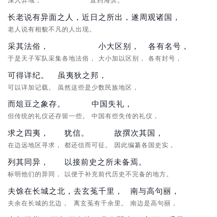
深入异域，
直到海滨。
长老说有异面之人，近日之所出，遂周观诸国，
老人说有相貌不凡的人出现。
采其法俗，
小大区别，
各有名号，
于是天子军队采集各地法俗，
大小加以区别，
各有封号，
可得详纪。
虽夷狄之邦，
可以详加记载。
虽然这些是少数民族地区，
而俎豆之象存。
中国失礼，
但传统的礼仪还存留一些。
中国有些失传的礼仪，
求之四夷，
犹信。
故撰次其国，
在边远地区寻求，
都还信而可征。
因此编纂各国史实，
列其同异，
以接前史之所未备焉。
标明他们的异同，
以便于补充前代历史不完备的地方。
夫馀在长城之北，
去玄菟千里，
南与高句丽，
夫余在长城的北边，
离玄菟有千余里。
南边是高句丽，