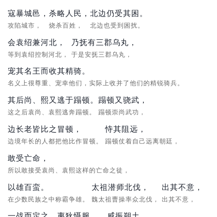
寇暴城邑，
杀略人民，
北边仍受其困。
攻陷城市，
烧杀百姓，
北边也受到困扰。
会袁绍兼河北，
乃抚有三郡乌丸，
等到袁绍控制河北，
于是安抚三郡乌丸，
宠其名王而收其精骑。
名义上很尊重、宠幸他们，实际上收并了他们的精锐骑兵。
其后尚、熙又逃于蹋顿。
蹋顿又骁武，
这之后袁尚、袁熙逃奔蹋顿。
蹋顿崇尚武功，
边长老皆比之冒顿，
恃其阻远，
边境年长的人都把他比作冒顿。
蹋顿仗着自己远离朝廷，
敢受亡命，
所以敢接受袁尚、袁熙这样的亡命之徒，
以雄百蛮。
太祖潜师北伐，
出其不意，
在少数民族之中称霸争雄。
魏太祖曹操率众北伐，
出其不意，
一战而定之，
夷狄慑服，
威振朔土。