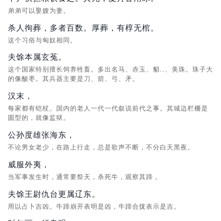
弟弟可以娶嫂为妻。
杀人徇葬，多者百数。厚葬，
有椁无棺。
这个习俗与匈奴相同。
夫馀本属玄菟。
这个国家特别擅长饲养牲畜。多出名马、赤玉、貂..、美珠。珠子大
的像酸枣。其兵器主要是刀、箭、弓、矛。
汉末，
每家都有铠杖。国内的老人一代一代叙说前代之事。其城边栏栅是
圆型的，就像监狱。
公孙度雄张海东，
不论男女老少，在路上行走，总是歌声不断，不分白天黑夜。
威服外夷，
当军事发生时，通常要祭天，杀死牛，观察其蹄，
夫馀王尉仇台更属辽东。
用以占卜吉凶。牛蹄崩开表明是凶，牛蹄合拢表示是吉。