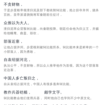
不贪财物，
于是步度根率领泄归泥及部下都依附轲比能，抢占掠夺并州，烧杀
百姓。皇帝派遣骁骑将军秦朗前往征讨，
众推以为大人。
泄归泥率众背叛轲比能，向秦朗投降。朝廷任命他为归义王，并赐
给他幢麾、曲盖、鼓吹，
部落近塞，
让他占据并州。步度根则被轲比能所杀。轲比能本来是鲜卑的一个
小部落人，因为勇敢，
自袁绍据河北，
执法公平，不贪财物，所以众人推举他作为首领。因为这个部落靠
近边塞，
中国人多亡叛归之，
自从袁绍占据河北，中国人有很多逃奔轲比能。
教作兵器铠楯，
颇学文字。
轲比能教会他们使用兵器，
同时他自己也学到不少中原文化。