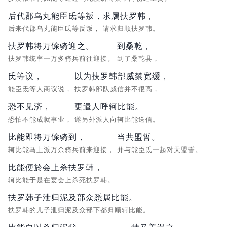
后代郡乌丸能臣氐等叛，
求属扶罗韩，
后来代郡乌丸能臣氐等反叛，
请求归顺扶罗韩。
扶罗韩将万馀骑迎之。
到桑乾，
扶罗韩统率一万多骑兵前往迎接。
到了桑乾县，
氏等议，
以为扶罗韩部威禁宽缓，
能臣氐等人商议说，
扶罗韩部队威信并不很高，
恐不见济，
更遣人呼轲比能。
恐怕不能成就事业，
遂另外派人向轲比能送信。
比能即将万馀骑到，
当共盟誓。
轲比能马上派万余骑兵前来迎接，
并与能臣氐一起对天盟誓。
比能便於会上杀扶罗韩，
轲比能于是在宴会上杀死扶罗韩。
扶罗韩子泄归泥及部众悉属比能。
扶罗韩的儿子泄归泥及众部下都归顺轲比能。