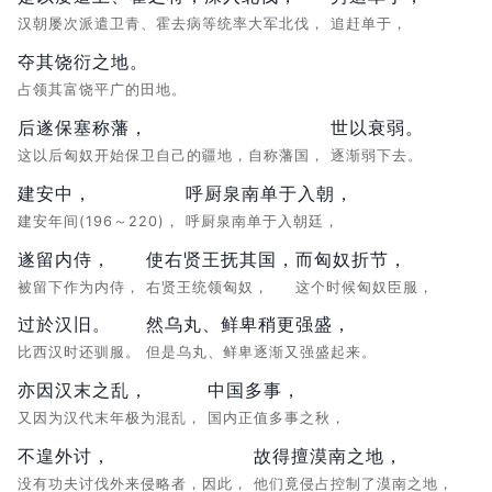
汉朝屡次派遣卫青、霍去病等统率大军北伐，
追赶单于，
夺其饶衍之地。
占领其富饶平广的田地。
后遂保塞称藩，
世以衰弱。
这以后匈奴开始保卫自己的疆地，自称藩国，
逐渐弱下去。
建安中，
呼厨泉南单于入朝，
建安年间(196～220)，
呼厨泉南单于入朝廷，
遂留内侍，
使右贤王抚其国，
而匈奴折节，
被留下作为内侍，
右贤王统领匈奴，
这个时候匈奴臣服，
过於汉旧。
然乌丸、鲜卑稍更强盛，
比西汉时还驯服。
但是乌丸、鲜卑逐渐又强盛起来。
亦因汉末之乱，
中国多事，
又因为汉代末年极为混乱，
国内正值多事之秋，
不遑外讨，
故得擅漠南之地，
没有功夫讨伐外来侵略者，因此，
他们竟侵占控制了漠南之地，