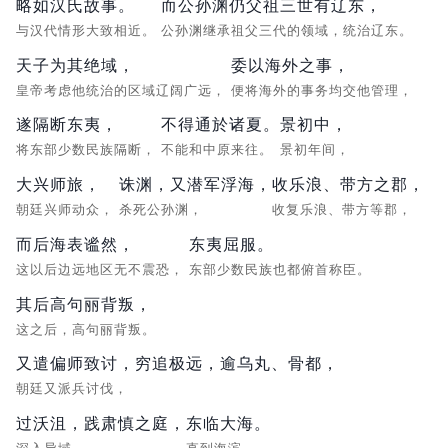
略如汉氏故事。
而公孙渊仍父祖三世有辽东，
与汉代情形大致相近。
公孙渊继承祖父三代的领域，统治辽东。
天子为其绝域，
委以海外之事，
皇帝考虑他统治的区域辽阔广远，
便将海外的事务均交他管理，
遂隔断东夷，
不得通於诸夏。
景初中，
将东部少数民族隔断，
不能和中原来往。
景初年间，
大兴师旅，
诛渊，又潜军浮海，
收乐浪、带方之郡，
朝廷兴师动众，
杀死公孙渊，
收复乐浪、带方等郡，
而后海表谧然，
东夷屈服。
这以后边远地区无不震恐，
东部少数民族也都俯首称臣。
其后高句丽背叛，
这之后，高句丽背叛。
又遣偏师致讨，穷追极远，逾乌丸、骨都，
朝廷又派兵讨伐，
过沃沮，践肃慎之庭，
东临大海。