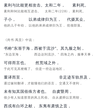
素利与比能更相攻击。
太和二年，
素利死。
素利和轲比能相互进击。
太和二年(228)，
素利死。
子小，
以弟成律归为王，
代摄其众。
他的儿子年幼，
以他的弟弟成律归为王，
统领部落。
《尚书·禹贡》中说：
书称"东渐于海，
西被于流沙"。
其九服之制，
“东边至海，
西边达到流沙。”
四海之内，服事天事，
可得而言也。
然荒域之外，
于此可见其梗概了。
但是一些边远地区，
重译而至，
非足迹车轨所及，
通过辗转翻译，才能懂他们的语言，
交通又不便利，
未有知其国俗殊方者也。
自虞暨周，
很少有人知道那里的风土民俗。
自从虞舜以至周朝，
西戎有白环之献，
东夷有肃慎之贡，