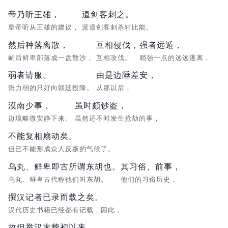
帝乃听王雄，
遣剑客刺之。
皇帝听从王雄的建议，
派遣剑客刺杀轲比能。
然后种落离散，
互相侵伐，
强者远遁，
嗣后鲜卑部落成一盘散沙，
互相攻伐。
稍强一点的远远逃离，
弱者请服。
由是边陲差安，
势力弱的只好向朝廷投降。
从那以后，
漠南少事，
虽时颇钞盗，
边境略微安静下来。
虽然还不时发生抢劫的事，
不能复相扇动矣。
但已不能形成众人反叛的气候了。
乌丸、鲜卑即古所谓东胡也。
其习俗、前事，
乌丸、鲜卑古代称他们叫东胡。
他们的习俗历史，
撰汉记者已录而载之矣。
汉代历史书籍已经都有记载，因此，
故但举汉末魏初以来，