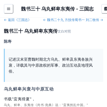
魏书三十 乌丸鲜卑东夷传
-
三国志
← 返回《
三国志
》
←
魏书二十九 方技传
蜀书一 刘二牧传
→
魏书三十 乌丸鲜卑东夷传
文白对照
陈寿
记述汉末至曹魏时期北方乌丸、鲜卑及东夷各族兴
衰，详载其与中原政权的军事、政治互动及地理风
俗。
乌丸鲜卑兴衰与中原互动
书载"蛮夷猾夏"，
乌丸、鲜卑、东夷传《尚书·尧典》说：“蛮夷扰乱中国。”