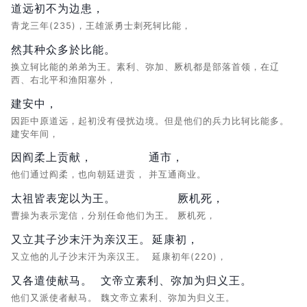
道远初不为边患，
青龙三年(235)，王雄派勇士刺死轲比能，
然其种众多於比能。
换立轲比能的弟弟为王。素利、弥加、厥机都是部落首领，在辽
西、右北平和渔阳塞外，
建安中，
因距中原道远，起初没有侵扰边境。但是他们的兵力比轲比能多。
建安年间，
因阎柔上贡献，
通市，
他们通过阎柔，也向朝廷进贡，
并互通商业。
太祖皆表宠以为王。
厥机死，
曹操为表示宠信，分别任命他们为王。
厥机死，
又立其子沙末汗为亲汉王。
延康初，
又立他的儿子沙末汗为亲汉王。
延康初年(220)，
又各遣使献马。
文帝立素利、弥加为归义王。
他们又派使者献马。
魏文帝立素利、弥加为归义王。