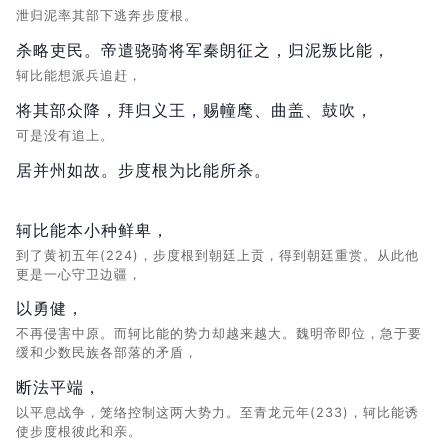
泄归泥率其部下逃奔步度根。
杀略吏民。帝遣骁骑将军秦朗征之，归泥叛比能，
轲比能想派兵追赶，
将其部众降，拜归义王，赐幢麾、曲盖、鼓吹，
可是没有追上。
居并州如故。步度根为比能所杀。
轲比能本小种鲜卑，
到了黄初五年(224)，步度根到朝廷上贡，得到朝廷重赏。从此他
更是一心守卫边疆，
以勇健，
不再侵害中原。而轲比能的势力却越来越大。魏明帝即位，急于要
缓和少数民族各部落的矛盾，
断法平端，
以平息战争，笼络控制这两大势力。至青龙元年(233)，轲比能诱
使步度根彼此和亲。