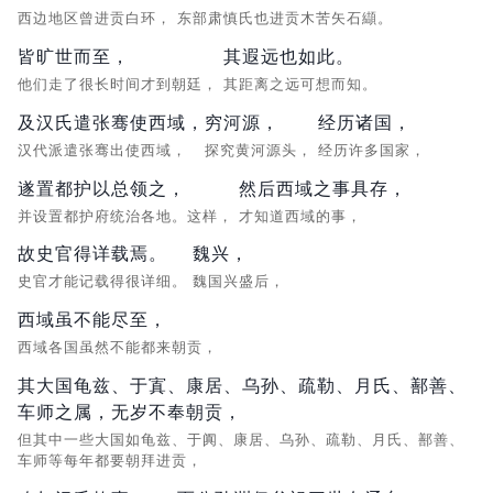
西边地区曾进贡白环，
东部肃慎氏也进贡木苦矢石纈。
皆旷世而至，
其遐远也如此。
他们走了很长时间才到朝廷，
其距离之远可想而知。
及汉氏遣张骞使西域，
穷河源，
经历诸国，
汉代派遣张骞出使西域，
探究黄河源头，
经历许多国家，
遂置都护以总领之，
然后西域之事具存，
并设置都护府统治各地。这样，
才知道西域的事，
故史官得详载焉。
魏兴，
史官才能记载得很详细。
魏国兴盛后，
西域虽不能尽至，
西域各国虽然不能都来朝贡，
其大国龟兹、于寘、康居、乌孙、疏勒、月氏、鄯善、
车师之属，无岁不奉朝贡，
但其中一些大国如龟兹、于阗、康居、乌孙、疏勒、月氏、鄯善、
车师等每年都要朝拜进贡，