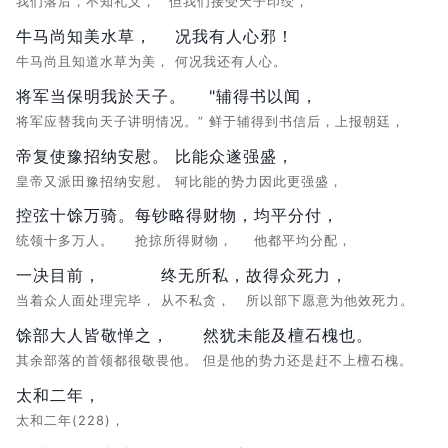
我们落后，不知礼义，
但我们接受天子印绶，
牛马尚知美水草，
况我有人心邪！
牛马尚且知道水草为美，
何况我还有人心。
将军当保明我於天子。
"辅得书以闻，
将军应替我向天子讲明情况。”
鲜于辅得到书信后，上报朝廷，
帝复使豫招纳安慰。
比能众遂强盛，
皇帝又派田豫招纳安慰。
轲比能的势力因此更强盛，
控弦十馀万骑。
每钞略得财物，
均平分付，
统领十多万人。
抢掠所得财物，
他都平均分配，
一决目前，
终无所私，
故得众死力，
当着众人面处理完毕，
从不私贪，
所以部下愿意为他效死力。
馀部大人皆敬惮之，
然犹未能及檀石槐也。
其余部落的首领都很敬畏他。
但是他的势力还是赶不上檀石槐。
太和二年，
太和二年(228)，