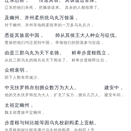
辽东悉斩，
传送其首。
其馀遗迸皆降。
辽东把他们杀死，
把脑袋送来。
其余的人都投降了。
及幽州、并州柔所统乌丸万馀落，
对于幽州、并州等地阎柔统率的一万多乌丸兵力，
悉徙其族居中国，
帅从其侯王大人种众与征伐。
曹操把他们均迁居到中国，
率领他们的部落参与征战，
由是三郡乌丸为天下名骑。
鲜卑步度根既立，
从此三郡乌丸的骑兵在天下闻名了。
鲜卑步度根即位后，
众稍衰弱，
部下人数有所减少。
中兄扶罗韩亦别拥众数万为大人。
建安中，
他的兄长扶罗韩也为大人，扩充了实力，拥兵几万人。
建安年间，
太祖定幽州，
魏太祖曹操平定幽州，
步度根与轲比能等因乌丸校尉阎柔上贡献。
步度根和轲比能等通过乌丸校尉阎柔，向朝廷上贡。