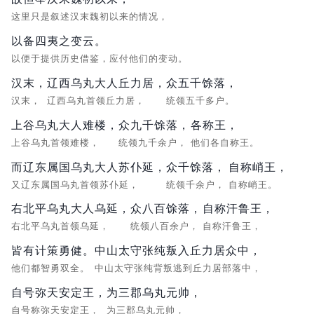
这里只是叙述汉末魏初以来的情况，
以备四夷之变云。
以便于提供历史借鉴，应付他们的变动。
汉末，
辽西乌丸大人丘力居，
众五千馀落，
汉末，
辽西乌丸首领丘力居，
统领五千多户。
上谷乌丸大人难楼，
众九千馀落，
各称王，
上谷乌丸首领难楼，
统领九千余户，
他们各自称王。
而辽东属国乌丸大人苏仆延，
众千馀落，
自称峭王，
又辽东属国乌丸首领苏仆延，
统领千余户，
自称峭王。
右北平乌丸大人乌延，
众八百馀落，
自称汗鲁王，
右北平乌丸首领乌延，
统领八百余户，
自称汗鲁王，
皆有计策勇健。
中山太守张纯叛入丘力居众中，
他们都智勇双全。
中山太守张纯背叛逃到丘力居部落中，
自号弥天安定王，
为三郡乌丸元帅，
自号称弥天安定王，
为三郡乌丸元帅，