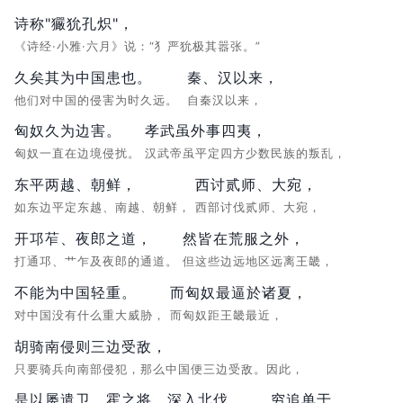
诗称"玁狁孔炽"，
《诗经·小雅·六月》说：“犭严狁极其嚣张。”
久矣其为中国患也。
秦、汉以来，
他们对中国的侵害为时久远。
自秦汉以来，
匈奴久为边害。
孝武虽外事四夷，
匈奴一直在边境侵扰。
汉武帝虽平定四方少数民族的叛乱，
东平两越、朝鲜，
西讨贰师、大宛，
如东边平定东越、南越、朝鲜，
西部讨伐贰师、大宛，
开邛苲、夜郎之道，
然皆在荒服之外，
打通邛、艹乍及夜郎的通道。
但这些边远地区远离王畿，
不能为中国轻重。
而匈奴最逼於诸夏，
对中国没有什么重大威胁，
而匈奴距王畿最近，
胡骑南侵则三边受敌，
只要骑兵向南部侵犯，那么中国便三边受敌。因此，
是以屡遣卫、霍之将，深入北伐，
穷追单于，