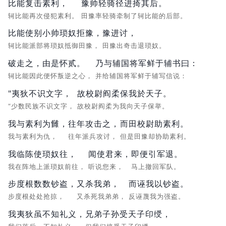
比能复击素利，
豫帅轻骑径进掎其后。
轲比能再次侵犯素利。
田豫率轻骑牵制了轲比能的后部。
比能使别小帅琐奴拒豫，
豫进讨，
轲比能派部将琐奴抵御田豫，
田豫出奇击退琐奴。
破走之，由是怀贰。
乃与辅国将军鲜于辅书曰：
轲比能因此便怀叛逆之心，
并给辅国将军鲜于辅写信说：
"夷狄不识文字，
故校尉阎柔保我於天子。
“少数民族不识文字，
故校尉阎柔为我向天子保举。
我与素利为雠，
往年攻击之，
而田校尉助素利。
我与素利为仇，
往年派兵攻讨，
但是田豫却协助素利。
我临陈使琐奴往，
闻使君来，
即便引军退。
我在阵地上派琐奴前往，
听说您来，
马上撤回军队。
步度根数数钞盗，
又杀我弟，
而诬我以钞盗。
步度根处处抢掠，
又杀死我弟弟，
反诬蔑我为强盗。
我夷狄虽不知礼义，
兄弟子孙受天子印绶，