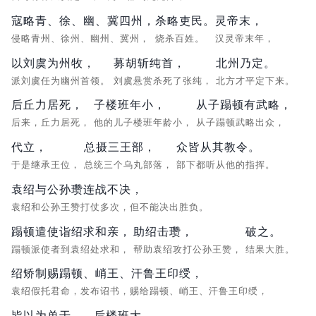
寇略青、徐、幽、冀四州，
杀略吏民。
灵帝末，
侵略青州、徐州、幽州、冀州，
烧杀百姓。
汉灵帝末年，
以刘虞为州牧，
募胡斩纯首，
北州乃定。
派刘虞任为幽州首领。
刘虞悬赏杀死了张纯，
北方才平定下来。
后丘力居死，
子楼班年小，
从子蹋顿有武略，
后来，丘力居死，
他的儿子楼班年龄小，
从子蹋顿武略出众，
代立，
总摄三王部，
众皆从其教令。
于是继承王位，
总统三个乌丸部落，
部下都听从他的指挥。
袁绍与公孙瓒连战不决，
袁绍和公孙王赞打仗多次，但不能决出胜负。
蹋顿遣使诣绍求和亲，
助绍击瓒，
破之。
蹋顿派使者到袁绍处求和，
帮助袁绍攻打公孙王赞，
结果大胜。
绍矫制赐蹋顿、峭王、汗鲁王印绶，
袁绍假托君命，发布诏书，赐给蹋顿、峭王、汗鲁王印绶，
皆以为单于。
后楼班大，