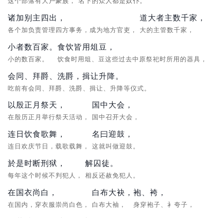
这个部落有大户豪族，
名下的众人都是奴仆。
诸加别主四出，
道大者主数千家，
各个加负责管理四方事务，成为地方官吏，
大的主管数千家，
小者数百家。
食饮皆用俎豆，
小的数百家。
饮食时用俎、豆这些过去中原祭祀时所用的器具，
会同、拜爵、洗爵，揖让升降。
吃前有会同、拜爵、洗爵、揖让、升降等仪式。
以殷正月祭天，
国中大会，
在殷历正月举行祭天活动，
国中召开大会，
连日饮食歌舞，
名曰迎鼓，
连日欢庆节日，载歌载舞，
这就叫做迎鼓。
於是时断刑狱，
解囚徒。
每年这个时候不判犯人，
相反还赦免犯人。
在国衣尚白，
白布大袂，
袍、袴，
在国内，穿衣服崇尚白色，
白布大袖，
身穿袍子、衤夸子，