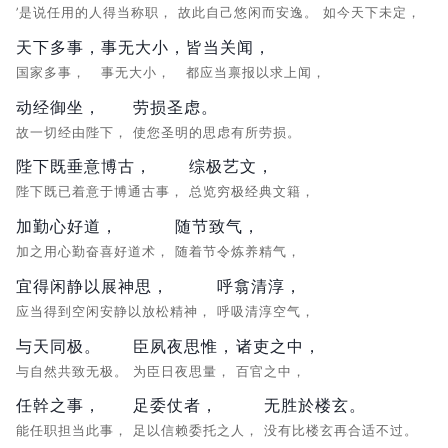
’是说任用的人得当称职，
故此自己悠闲而安逸。
如今天下未定，
天下多事，
事无大小，
皆当关闻，
国家多事，
事无大小，
都应当禀报以求上闻，
动经御坐，
劳损圣虑。
故一切经由陛下，
使您圣明的思虑有所劳损。
陛下既垂意博古，
综极艺文，
陛下既已着意于博通古事，
总览穷极经典文籍，
加勤心好道，
随节致气，
加之用心勤奋喜好道术，
随着节令炼养精气，
宜得闲静以展神思，
呼翕清淳，
应当得到空闲安静以放松精神，
呼吸清淳空气，
与天同极。
臣夙夜思惟，
诸吏之中，
与自然共致无极。
为臣日夜思量，
百官之中，
任幹之事，
足委仗者，
无胜於楼玄。
能任职担当此事，
足以信赖委托之人，
没有比楼玄再合适不过。