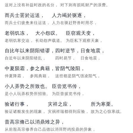
这对上没有补益时政的名分，
对下则有损耗财产的浪费。
而兵士罢於运送，
人力竭於驱逐，
而兵士们疲惫来往运送，
人力在驱赶野兽时用尽，
老弱饥冻，
大小怨叹。
臣窃观天变，
老弱饥寒交迫，
长幼怨声载道。
为臣私下观察天象，
自比年以来阴阳错谬，
四时逆节，
日食地震，
自近年以来阴阳错乱，
四时易节，
日食地震，
中夏陨霜，
参之典籍，
皆阴气陵阳，
仲夏降霜，
参阅典籍，
这些都是阴气强凌阳气，
小人弄势之所致也。
臣尝览书传，
是小人玩弄权势所招致。
为臣曾披览书传，
验诸行事，
灾祥之应，
所为寒栗。
验证诸般发生的现象，
灾祸祥瑞都得到应验，
故为之心惊寒战。
昔高宗脩己以消鼎雉之异，
从前殷高宗修养自己品德以消弭野鸡投鼎的异象，