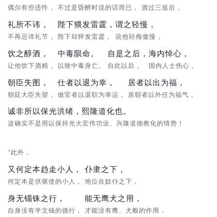
偶尔有些违忤，
不过是昏醉时说的话而已，
酒过三巡后，
礼所不讳，
陛下猥发雷霆，
谓之轻慢，
不再忌讳礼节，
陛下却猝发雷霆，
说他轻侮傲慢，
饮之醇酒，
中毒陨命。
自是之后，
海内悼心，
让他饮下酒精，
以致中毒身亡。
自此以后，
国内人士伤心，
朝臣失图，
仕者以退为幸，
居者以出为福，
朝廷大臣失望，
做官者以退职为幸运，
居朝者以外任为福气，
诚非所以保光洪绪，熙隆道化也。
这确实不是用以保持光大宏伟功业、兴隆道德教化的情势！
“此外，
又何定本趋走小人，
仆隶之下，
何定本是供驱使的小人，
地位在奴仆之下，
身无锱铢之行，
能无鹰犬之用，
自身没有半文钱的德行，
才能没有鹰、犬般的作用，