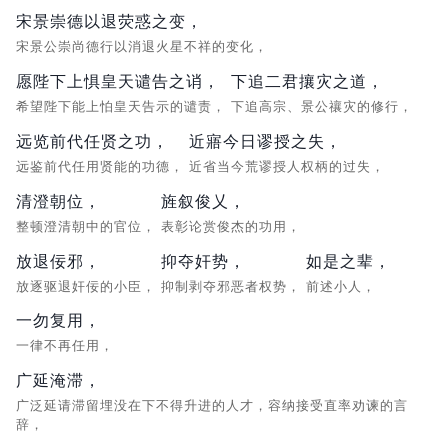
宋景崇德以退荧惑之变，
宋景公崇尚德行以消退火星不祥的变化，
愿陛下上惧皇天谴告之诮，
下追二君攘灾之道，
希望陛下能上怕皇天告示的谴责，
下追高宗、景公禳灾的修行，
远览前代任贤之功，
近寤今日谬授之失，
远鉴前代任用贤能的功德，
近省当今荒谬授人权柄的过失，
清澄朝位，
旌叙俊乂，
整顿澄清朝中的官位，
表彰论赏俊杰的功用，
放退佞邪，
抑夺奸势，
如是之辈，
放逐驱退奸佞的小臣，
抑制剥夺邪恶者权势，
前述小人，
一勿复用，
一律不再任用，
广延淹滞，
广泛延请滞留埋没在下不得升进的人才，容纳接受直率劝谏的言
辞，