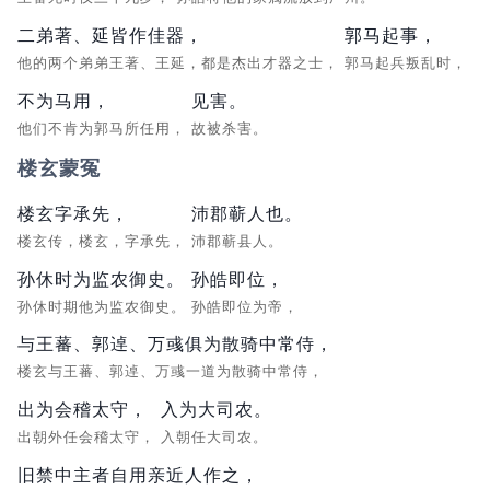
二弟著、延皆作佳器，
郭马起事，
他的两个弟弟王著、王延，都是杰出才器之士，
郭马起兵叛乱时，
不为马用，
见害。
他们不肯为郭马所任用，
故被杀害。
楼玄蒙冤
楼玄字承先，
沛郡蕲人也。
楼玄传，楼玄，字承先，
沛郡蕲县人。
孙休时为监农御史。
孙皓即位，
孙休时期他为监农御史。
孙皓即位为帝，
与王蕃、郭逴、万彧俱为散骑中常侍，
楼玄与王蕃、郭逴、万彧一道为散骑中常侍，
出为会稽太守，
入为大司农。
出朝外任会稽太守，
入朝任大司农。
旧禁中主者自用亲近人作之，