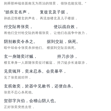
则舜那种端坐面南无为而治的情景，
很快也能实现。”
"皓疾玄名声，
复徙玄及子据，
孙皓忌恨楼玄的声名，
再流放楼玄及儿子楼据，
付交阯将张奕，
使以战自效，
将他们交付给交阯的将领张奕，
让他们在战争中效力，
阴别敕奕令杀之。
据到交趾，病死。
暗中却命令张奕杀掉他们。
楼据到交阯后病死。
玄一身随奕讨贼，
持刀步涉，
楼玄单身一人跟随张奕征讨贼寇，
持刀徒步长途跋涉，
见奕辄拜，奕未忍杀。会奕暴卒，
见了张奕就叩拜，
玄殡敛奕，於器中见敕书，还便自杀。
张奕不忍心杀死他。
贺邵字兴伯，会稽山阴人也。
正好张奕突然去世，