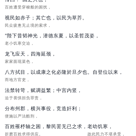
百姓遭受穿梭般的困扰，
视民如赤子；其亡也，以民为草芥。
民众疲惫无止境的索求，
"陛下昔韬神光，潜德东夏，以圣哲茂姿，
老小饥寒交迫，
龙飞应天，四海延颈，
家家面现菜色，
八方拭目，以成康之化必隆於旦夕也。自登位以来，
而地方官吏，
法禁转苛，赋调益繁；中宫内竖，
迫于畏惧担负罪责，
分布州郡，横兴事役，竞造奸利；
便施以严法酷刑，
百姓罹杼轴之困，黎民罢无已之求，
老幼饥寒，
折磨百姓求得供应。
故此民力不堪承受，