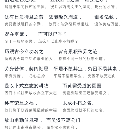
居游于学问技艺的王国。
况且以西周文王的圣明、周公的才智，
犹有日昃待旦之劳，
故能隆兴周道，
垂名亿载，
犹要夜以继日的辛勤，
故而才能兴隆周朝道统，
流传美名万世。
况在臣庶，
而可以已乎？
至于一般的臣民，
怎么可以止步不前呢？
历观古今立功名之士，
皆有累积殊异之迹，
历观古今建立功名事业的人，
都有不同一般的积累业迹，
劳身苦体，
契阔勤思，
平居不堕其业，
穷困不易其素，
亲身劳苦，
尽心思虑，
平居不荒废学业，
穷困不改更志向，
是以卜式立志於耕牧，
而黄霸受道於囹圄，
因而卜式耕田放牧亦立下大志，
黄霸身陷囹圄还接受道义，
终有荣显之福，
以成不朽之名。
他们终于获得荣耀显赫的幸福，
也因此成就不朽的功名。
故山甫勤於夙夜，
而吴汉不离公门，
故此仲山甫昼夜勤劳，
而吴汉不离官府，