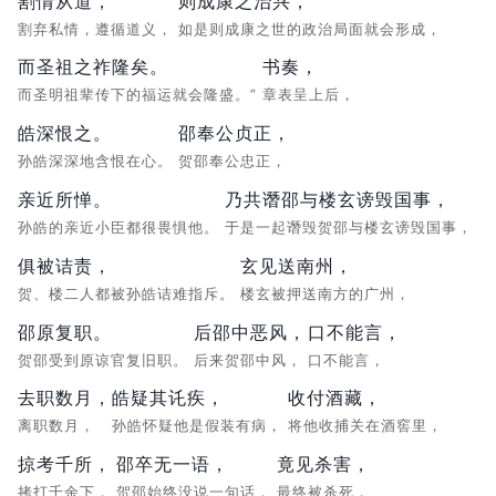
割情从道，
则成康之治兴，
割弃私情，遵循道义，
如是则成康之世的政治局面就会形成，
而圣祖之祚隆矣。
书奏，
而圣明祖辈传下的福运就会隆盛。”
章表呈上后，
皓深恨之。
邵奉公贞正，
孙皓深深地含恨在心。
贺邵奉公忠正，
亲近所惮。
乃共谮邵与楼玄谤毁国事，
孙皓的亲近小臣都很畏惧他。
于是一起谮毁贺邵与楼玄谤毁国事，
俱被诘责，
玄见送南州，
贺、楼二人都被孙皓诘难指斥。
楼玄被押送南方的广州，
邵原复职。
后邵中恶风，
口不能言，
贺邵受到原谅官复旧职。
后来贺邵中风，
口不能言，
去职数月，
皓疑其讬疾，
收付酒藏，
离职数月，
孙皓怀疑他是假装有病，
将他收捕关在酒窖里，
掠考千所，
邵卒无一语，
竟见杀害，
拷打千余下，
贺邵始终没说一句话，
最终被杀死，