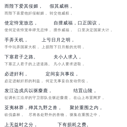
而陛下爱其佞媚，
假其威柄，
而陛下喜爱他奸佞献媚，
转交他威权，
使定恃宠放恣，
自擅威福，
口正国议，
使何定依恃宠幸肆无忌惮，
擅作威福，
口里决定国家大计，
手弄天机，
上亏日月之明，
手中玩弄国家大权，
上损陛下日月般的光明，
下塞君子之路。
夫小人求入，
下塞正人君子的上进道路。
凡小人要求进取，
必进奸利，
定间妄兴事役，
必定进献奸邪的利益，
何定无事妄自发动劳役，
发江边戍兵以驱麋鹿，
结罝山陵，
征调长江沿岸的守卫部队去驱赶麋鹿，
在山上布置网罗，
芟夷林莽，
殚其九野之兽，
聚於重围之内，
砍伐森林，
尽将各处野外的兽物，
驱集在重围之中，
上无益时之分，
下有损耗之费。