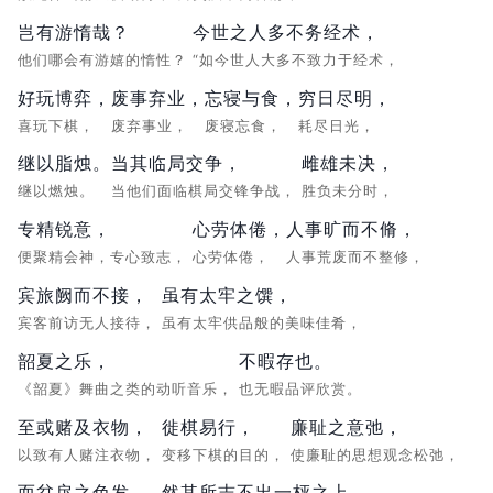
岂有游惰哉？
今世之人多不务经术，
他们哪会有游嬉的惰性？
“如今世人大多不致力于经术，
好玩博弈，
废事弃业，
忘寝与食，
穷日尽明，
喜玩下棋，
废弃事业，
废寝忘食，
耗尽日光，
继以脂烛。
当其临局交争，
雌雄未决，
继以燃烛。
当他们面临棋局交锋争战，
胜负未分时，
专精锐意，
心劳体倦，
人事旷而不脩，
便聚精会神，专心致志，
心劳体倦，
人事荒废而不整修，
宾旅阙而不接，
虽有太牢之馔，
宾客前访无人接待，
虽有太牢供品般的美味佳肴，
韶夏之乐，
不暇存也。
《韶夏》舞曲之类的动听音乐，
也无暇品评欣赏。
至或赌及衣物，
徙棋易行，
廉耻之意弛，
以致有人赌注衣物，
变移下棋的目的，
使廉耻的思想观念松弛，
而忿戾之色发，
然其所志不出一枰之上，