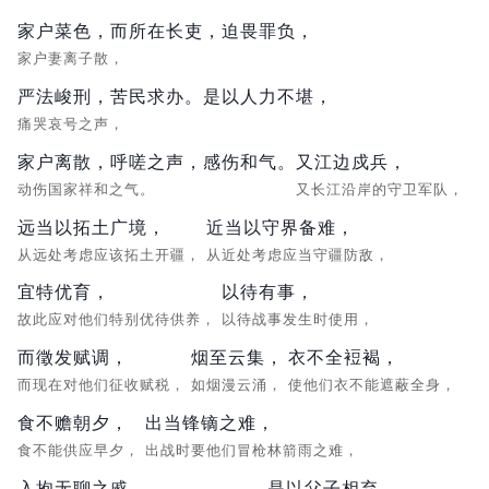
家户菜色，而所在长吏，迫畏罪负，
家户妻离子散，
严法峻刑，苦民求办。是以人力不堪，
痛哭哀号之声，
家户离散，呼嗟之声，感伤和气。
又江边戍兵，
动伤国家祥和之气。
又长江沿岸的守卫军队，
远当以拓土广境，
近当以守界备难，
从远处考虑应该拓土开疆，
从近处考虑应当守疆防敌，
宜特优育，
以待有事，
故此应对他们特别优待供养，
以待战事发生时使用，
而徵发赋调，
烟至云集，
衣不全裋褐，
而现在对他们征收赋税，
如烟漫云涌，
使他们衣不能遮蔽全身，
食不赡朝夕，
出当锋镝之难，
食不能供应早夕，
出战时要他们冒枪林箭雨之难，
入抱无聊之慼。
是以父子相弃，