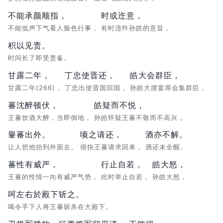
不能承颜顺指，
时或迕意，
不能低声下气看人脸色行事，
有时违忤孙皓的意旨，
积以见责。
时间长了即受责备。
甘露二年，
丁忠使晋还，
皓大会群臣，
甘露二年(266)，
丁忠出使晋国回国，
孙皓大摆宴席会集群臣，
蕃沈醉顿伏，
皓疑而不悦，
王蕃饮酒大醉，当即倒地，
孙皓怀疑王蕃不敬而不高兴，
轝蕃出外。
顷之请还，
酒亦不解。
让人把他抬到外面去。
很快王蕃请求回来，
酒还未全醒。
蕃性有威严，
行止自若，
皓大怒，
王蕃的性情一向有威严气势，
此时举止自若，
孙皓大怒，
呵左右於殿下斩之。
喝令手下人将王蕃斩杀在大殿下。