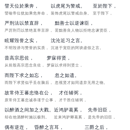
譬天位於乘奔，
以虎尾为警戒。
至於陛下，
譬喻帝位犹如乘危奔命，
装饰虎尾以警戒自身。
至于陛下，
严刑法以禁直辞，
黜善士以逆谏臣，
严厉刑罚以禁绝直率言辞，
罢黜善良人物以拒绝忠谏贤臣，
眩耀毁誉之实，
沈沦近习之言。
不明毁谤与赞誉的实质，
沉迷于宠臣的阿谀虚假之言。
昔高宗思佐，
梦寐得贤，
从前殷高宗思念良佐，
梦寐以求得到贤士，
而陛下求之如忘，
忽之如遗。
而陛下求贤似乎丢在脑后，
忽视贤才如同遗弃无用之物。
故常侍王蕃忠恪在公，
才任辅弼，
原常侍王蕃忠诚恭谨于公事，
才干胜任辅弼，
以醉酒之间加之大戮。
近鸿胪葛奚，
先帝旧臣，
却在他酒醉时施以极刑。
近来鸿胪卿葛奚，
是先帝的旧臣，
偶有逆迕，
昏醉之言耳，
三爵之后，