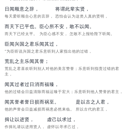
日闻顺意之辞，
将谓此辈实贤，
每天爱听顺合心意的言辞，
恐怕会认为这类人真的贤明，
而天下已平也。
臣心所不安，
敢不以闻。
而天下已经太平。
为臣心感不安，
怎敢不上报给陛下听闻。
臣闻兴国之君乐闻其过，
“为臣听说兴国之君乐意听到人家指出他的过错，
荒乱之主乐闻其誉；
荒乱之君喜欢听到别人对他的美言赞誉；乐意听到指责过错的君
主，
闻其过者过日消而福臻，
他的过错会日益清除而福运臻于宏大；乐意听到他人赞誉的君主，
闻其誉者誉日损而祸至。
是以古之人君，
他的声誉会日益减损而祸患必然来临。
所以古代的君王，
揖让以进贤，
虚己以求过，
作揖礼请以进用贤人，
虚怀以寻求己过，