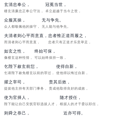
玄清忠奉公，
冠冕当世，
楼玄清廉忠正奉公守法，
卓立超越于当今之世，
众服其操，
无与争先。
众人都敬佩他的操守，
无人能与他争先。
夫清者则心平而意直，
忠者惟正道而履之，
而清者则心平而意直，
忠者只有正道才乐意举足，
如玄之性，
终始可保，
像楼玄这种性情，
可以始终保持一致，
乞陛下赦玄前愆，
使得自新，
乞请陛下赦免楼玄以前的罪过，
使他得以悔过自新，
擢之宰司，
责其后效，
提拔他主持有关部门事务，
责成他取得良好的成效，
使为官择人，
随才授任，
陛下能让自己安抚官职选拔人才，
根据人的才干委以职任，
则舜之恭己，
近亦可得。