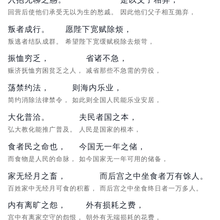
回营后使他们承受无以为生的愁戚。
因此他们父子相互抛弃，
叛者成行。
愿陛下宽赋除烦，
叛逃者结队成群。
希望陛下宽缓赋税除去烦苛，
振恤穷乏，
省诸不急，
赈济抚恤穷困贫乏之人，
减省那些不急需的劳役，
荡禁约法，
则海内乐业，
简约消除法律禁令，
如此则全国人民能乐业安居，
大化普洽。
夫民者国之本，
弘大教化能推广普及。
人民是国家的根本，
食者民之命也，
今国无一年之储，
而食物是人民的命脉，
如今国家无一年可用的储备，
家无经月之畜，
而后宫之中坐食者万有馀人。
百姓家中无经月可食的积蓄，
而后宫之中坐食终日者一万多人。
内有离旷之怨，
外有损耗之费，
宫中有离家空守的怨恨，
朝外有无端损耗的花费，