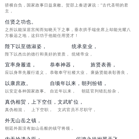
骄横自负，国家政事日益衰敝。贺邵上奏进谏说：“古代圣明的君
主，
任贤之功也。
之所以能深居宫闱而知晓天下之事，垂衣拱手端坐席上却能光耀八
方极远之地，这归功于他能任用贤才！
陛下以至德淑姿，
统承皇业，
陛下以杰出的德行和美好的资质，
统绪帝业，
宜率身履道，
恭奉神器，
旌贤表善，
应以身率先履行道义，
恭敬奉守社稷大业，
褒扬贤能表彰善良，
以康庶政。
自顷年以来，
朝列纷错，
以安定各种国家政事。
自近年以来，
朝廷官列错乱纷杂，
真伪相贸，
上下空任，
文武旷位，
真伪相混，
上下空职，
文武官员不尽职守，
外无山岳之镇，
朝廷外面没有如山岳般的镇守将领，
内无拾遗之臣；
佞谀之徒拊翼天飞，