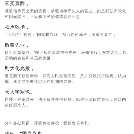
容受直辞，
谨慎地承受上天的旨意，恭敬地奉守先人的基业，如是则弘大教化
如阳光普照，上天和下民的怨望就会止息。
祗承乾指，
“《易传》有言：‘国家将兴旺，视百姓如赤子；国家将衰亡，
敬奉先业，
待百姓如草芥。’陛下从前深藏神圣光芒，潜修德行于东方之地，以
圣明的睿智和卓茂的风采，
则大化光敷，
潜龙腾飞顺应天命，四海人民延颈盼望，八方百姓拭目瞻观，认为
成、康之世的教化定会在短期内兴隆。
天人望塞也。
自陛下登基以来，法令条禁变得苛刻，赋税征调日益繁杂；宫廷内
的奸邪小人，
分布各处州郡，肆意兴动劳役，竞相贪求暴利。
传曰："国之兴也，