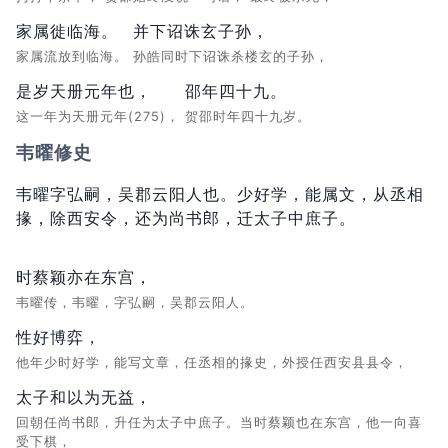
家属徙临海。
并下诏诛玄子孙，
家属流放到临海。
孙皓同时下诏诛杀楼玄的子孙，
是岁天册元年也，
邵年四十九。
这一年为天册元年(275)，
贺邵时年四十九岁。
韦曜修史
韦曜字弘嗣，吴郡云阳人也。少好学，能属文，从丞相
掾，除西安令，还为尚书郎，迁太子中庶子。
时蔡颖亦在东宫，
韦曜传，韦曜，字弘嗣，吴郡云阳人。
性好博弈，
他年少时好学，能写文章，任丞相的掾史，外授任西安县县令，
太子和以为无益，
回朝任尚书郎，升任为太子中庶子。当时蔡颖也在东宫，他一向喜
受下棋，