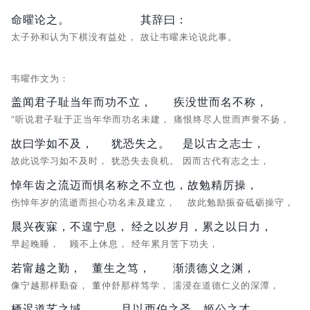
命曜论之。
其辞曰：
太子孙和认为下棋没有益处，
故让韦曜来论说此事。
韦曜作文为：
盖闻君子耻当年而功不立，
疾没世而名不称，
“听说君子耻于正当年华而功名未建，
痛恨终尽人世而声誉不扬，
故曰学如不及，
犹恐失之。
是以古之志士，
故此说学习如不及时，
犹恐失去良机。
因而古代有志之士，
悼年齿之流迈而惧名称之不立也，
故勉精厉操，
伤悼年岁的流逝而担心功名未及建立，
故此勉励振奋砥砺操守，
晨兴夜寐，
不遑宁息，
经之以岁月，累之以日力，
早起晚睡，
顾不上休息，
经年累月苦下功夫，
若甯越之勤，
董生之笃，
渐渍德义之渊，
像宁越那样勤奋，
董仲舒那样笃学，
濡浸在道德仁义的深潭，
栖迟道艺之域。
且以西伯之圣，姬公之才，