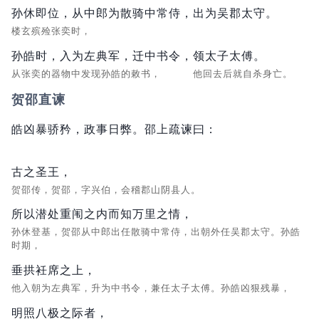
孙休即位，从中郎为散骑中常侍，出为吴郡太守。
楼玄殡殓张奕时，
孙皓时，入为左典军，迁中书令，
领太子太傅。
从张奕的器物中发现孙皓的敕书，
他回去后就自杀身亡。
贺邵直谏
皓凶暴骄矜，政事日弊。邵上疏谏曰：
古之圣王，
贺邵传，贺邵，字兴伯，会稽郡山阴县人。
所以潜处重闱之内而知万里之情，
孙休登基，贺邵从中郎出任散骑中常侍，出朝外任吴郡太守。孙皓
时期，
垂拱衽席之上，
他入朝为左典军，升为中书令，兼任太子太傅。孙皓凶狠残暴，
明照八极之际者，