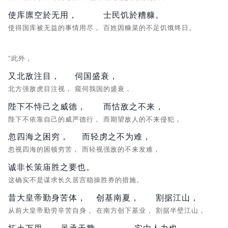
使库廪空於无用，
士民饥於糟糠。
使得国库被无益的事情用尽，
百姓因糠菜的不足饥饿终日。
“此外，
又北敌注目，
伺国盛衰，
北方强敌虎目注视，
窥伺我国的盛衰，
陛下不恃己之威德，
而怙敌之不来，
陛下不依靠自己的威严德行，
而期望敌人的不来侵犯，
忽四海之困穷，
而轻虏之不为难，
忽视四海的困顿穷苦，
而轻视强敌的不来发难，
诚非长策庙胜之要也。
这确实不是谋求长久居宫稳操胜券的措施。
昔大皇帝勤身苦体，
创基南夏，
割据江山，
从前大皇帝勤劳辛苦自身，
在南方创下基业，
割据半壁江山，
拓土万里，
虽承天赞，
实由人力也。