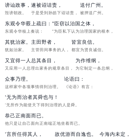
谤讪政事，
遂被诏诘责，
送付广州。
毁谤朝政。
于是受到孙皓下诏诘责，
被押送广州。
东观令华覈上疏曰：
"臣窃以治国之体，
东观令华核上奏说：
“为臣私下认为治理国家的根本，
其犹治家。
主田野者，
皆宜良信。
犹如治家。
主管田间事务的人，
都宜为贤良诚信。
又宜得一人总其条目，
为作维纲，
又应用一人总理出家务的规章条目，
为它制定一条总纲，
众事乃理。
论语曰：
这样家中各项事情得到治理。
《论语》有言：
'无为而治者其舜也与！
‘无所作为能使天下得到治理的人是舜。
恭己正南面而已。
他只是让自己面向正南端正地坐着而已。
'言所任得其人，
故优游而自逸也。
今海内未定，