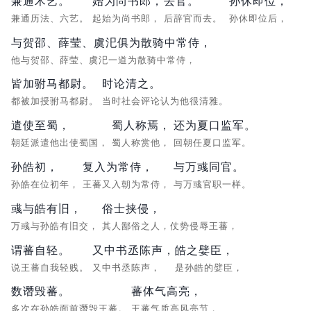
兼通术艺。
始为尚书郎，
去官。
孙休即位，
兼通历法、六艺。
起始为尚书郎，
后辞官而去。
孙休即位后，
与贺邵、薛莹、虞汜俱为散骑中常侍，
他与贺邵、薛莹、虞汜一道为散骑中常侍，
皆加驸马都尉。
时论清之。
都被加授驸马都尉。
当时社会评论认为他很清雅。
遣使至蜀，
蜀人称焉，
还为夏口监军。
朝廷派遣他出使蜀国，
蜀人称赏他，
回朝任夏口监军。
孙皓初，
复入为常侍，
与万彧同官。
孙皓在位初年，
王蕃又入朝为常侍，
与万彧官职一样。
彧与皓有旧，
俗士挟侵，
万彧与孙皓有旧交，
其人鄙俗之人，仗势侵辱王蕃，
谓蕃自轻。
又中书丞陈声，
皓之嬖臣，
说王蕃自我轻贱。
又中书丞陈声，
是孙皓的嬖臣，
数谮毁蕃。
蕃体气高亮，
多次在孙皓面前谮毁王蕃。
王蕃气质高风亮节，