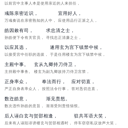
以前宫中主事人本是使用亲近的人来担任，
彧陈亲密近识，
宜用好人，
万彧奏说在亲密熟知的人中，
应使用品行正派之人，
皓因敕有司，
求忠清之士，
孙皓便下令有关官员，
寻找忠正清廉之士，
以应其选，
遂用玄为宫下镇禁中候，
以接受宫中任职的选拔，
于是任用楼玄为宫下镇禁中候，
主殿中事。
玄从九卿持刀侍卫，
主持殿中事务。
楼玄为副九卿故持刀侍卫宫禁，
正身率众，
奉法而行，
应对切直，
严正自身表率众人，
按照法令行事，
答对恳切忠直，
数迕皓意，
渐见责怒。
数次违忤孙皓的意旨，
渐渐受到责怪恼恨。
后人诬白玄与贺邵相逢，
驻共耳语大笑，
后来有人诬陷诽谤楼玄与贺邵相遇时，
停车窃窃私议放声大笑，