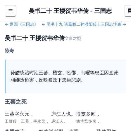
吴书二十 王楼贺韦华传
-
三国志
← 返回《
三国志
》
←
吴书十九 诸葛滕二孙濮阳传
上三国志注表
→
吴书二十 王楼贺韦华传
文白对照
陈寿
孙皓统治时期王蕃、楼玄、贺邵、韦曜等忠臣因直谏
相继遭迫害，反映暴政下忠臣悲剧。
王蕃之死
王蕃字永元，
庐江人也。
博览多闻，
王蕃传，王蕃，字永元，
庐江人。
他博览多闻，