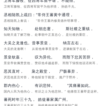
卫将军滕牧、征西将军留平请，
不能得。
卫将军滕牧、征西将军留平为他求情，
孙皓不允。
丞相陆凯上疏曰：
"常侍王蕃黄中通理，
丞相陆凯上奏说：
“常侍王蕃内修美德外明事理，
知天知物，
处朝忠蹇，
斯社稷之重镇，
知晓天道了解万物，
处事朝中正直忠心，
是社稷的重臣，
大吴之龙逢也。
昔事景皇，
纳言左右，
大吴的龙逢啊！
从前他奉事景皇帝，
进谏献策于左右，
景皇钦嘉，
叹为异伦。
而陛下忿其苦辞，
景皇帝钦佩赞赏他，
赞叹他卓越超群。
而陛下恼恨他说话刺耳，
恶其直对，
枭之殿堂，
尸骸暴弃，
厌恶他直言对答，
将他斩首于殿堂，
抛尸于野外，
郡内伤心，
有识悲悼。
"其痛蕃如此。
国内人民为他伤心，
有识之士为他悲悼。”
他痛惜王蕃即是这样。
蕃死时年三十九，
皓徙蕃家属广州。
王蕃死时仅三十九岁，
孙皓将他的家属流放到广州。