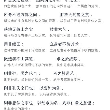
而忿戾的神色产生，
然而他们的志向没有超出一个棋盘的范围，
所务不过方罫之间，
胜敌无封爵之赏，
所追求的没有越过方格之间的距离，
战胜对手没有封赐爵位之赏，
获地无兼土之实，
技非六艺，
获得地盘没有兼并土地之实。
这种技巧不属于经典六艺，
用非经国；
立身者不阶其术，
这种才能不能用于治理国家，
立身处世者不能借用下棋的技能，
徵选者不由其道。
求之於战陈，
征选人才者不能通过下棋的途径。
从中寻求战术阵法，
则非孙、吴之伦也；
考之於道艺，
则非孙武、吴起他们的那一套；
从中考究道义学问，
则非孔氏之门也；
以变诈为务，
则非孔子学派的东西。
以巧变诈欺为手段，
则非忠信之事也；以劫杀为名，则非仁者之意也；
则非忠信的事情；