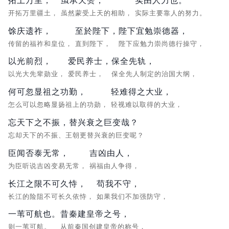
开拓万里疆土，
虽然蒙受上天的相助，
实际主要靠人的努力。
馀庆遗祚，
至於陛下，
陛下宜勉崇德器，
传留的福祚和皇位，
直到陛下，
陛下应勉力崇尚德行操守，
以光前烈，
爱民养士，
保全先轨，
以光大先辈勋业，
爱民养士，
保全先人制定的治国大纲，
何可忽显祖之功勤，
轻难得之大业，
怎么可以忽略显扬祖上的功勋，
轻视难以取得的大业，
忘天下之不振，替兴衰之巨变哉？
忘却天下的不振、王朝更替兴衰的巨变呢？
臣闻否泰无常，
吉凶由人，
为臣听说吉凶变易无常，
祸福由人争得，
长江之限不可久恃，
苟我不守，
长江的险阻不可长久依恃，
如果我们不加强防守，
一苇可航也。
昔秦建皇帝之号，
则一苇可航。
从前秦国创建皇帝的称号，