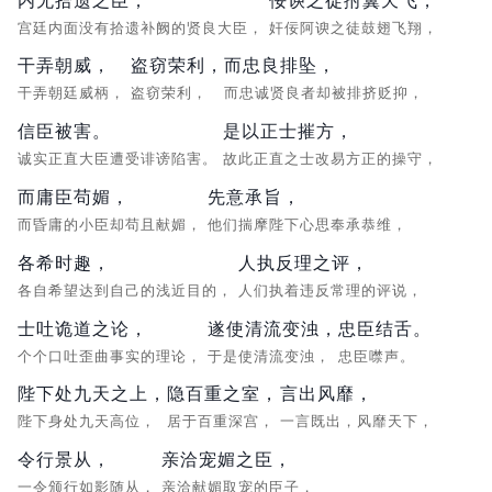
宫廷内面没有拾遗补阙的贤良大臣，
奸佞阿谀之徒鼓翅飞翔，
干弄朝威，
盗窃荣利，
而忠良排坠，
干弄朝廷威柄，
盗窃荣利，
而忠诚贤良者却被排挤贬抑，
信臣被害。
是以正士摧方，
诚实正直大臣遭受诽谤陷害。
故此正直之士改易方正的操守，
而庸臣苟媚，
先意承旨，
而昏庸的小臣却苟且献媚，
他们揣摩陛下心思奉承恭维，
各希时趣，
人执反理之评，
各自希望达到自己的浅近目的，
人们执着违反常理的评说，
士吐诡道之论，
遂使清流变浊，
忠臣结舌。
个个口吐歪曲事实的理论，
于是使清流变浊，
忠臣噤声。
陛下处九天之上，
隐百重之室，
言出风靡，
陛下身处九天高位，
居于百重深宫，
一言既出，风靡天下，
令行景从，
亲洽宠媚之臣，
一令颁行如影随从，
亲洽献媚取宠的臣子，