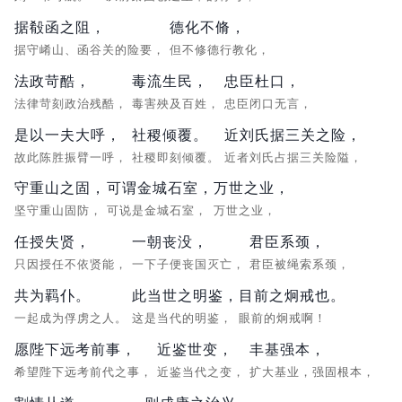
据殽函之阻，
德化不脩，
据守崤山、函谷关的险要，
但不修德行教化，
法政苛酷，
毒流生民，
忠臣杜口，
法律苛刻政治残酷，
毒害殃及百姓，
忠臣闭口无言，
是以一夫大呼，
社稷倾覆。
近刘氏据三关之险，
故此陈胜振臂一呼，
社稷即刻倾覆。
近者刘氏占据三关险隘，
守重山之固，
可谓金城石室，
万世之业，
坚守重山固防，
可说是金城石室，
万世之业，
任授失贤，
一朝丧没，
君臣系颈，
只因授任不依贤能，
一下子便丧国灭亡，
君臣被绳索系颈，
共为羁仆。
此当世之明鉴，
目前之炯戒也。
一起成为俘虏之人。
这是当代的明鉴，
眼前的炯戒啊！
愿陛下远考前事，
近鉴世变，
丰基强本，
希望陛下远考前代之事，
近鉴当代之变，
扩大基业，强固根本，