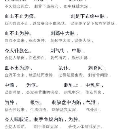
不久就会死亡。
刺舌下廉泉穴，
如中经脉太深，
血出不止为瘖。
刺足下布络中脉，
就会血流不止，以致失音不能说话。
误刺伤了足下散布的络脉，
血不出为肿。
刺郄中大脉，
血流不出来，就会发肿。
刺郄中太深，误伤大脉，
令人仆脱色。
刺气街，
中脉，
会使人晕倒，面色变白。
刺气街穴，
误伤血脉，
血不出为肿，
鼠仆。
刺脊间，
血流不出来，就淤结而发肿，
扯得鼠蹊也痛。
刺脊骨间隙，
中髓，
为伛。
刺乳上，
中乳房，
误伤脊髓，
会发生背曲的病变。
刺乳中穴，
伤及乳房，
为肿，
根蚀。
刺缺盆中内陷，
气泄，
就会肿起来，
生成蚀疮。
刺缺盆穴太深，
气外泄，
令人喘咳逆。
刺手鱼腹内陷，
为肿。
会使人喘逆。
刺手鱼腹太深，
会使人体局部发肿。