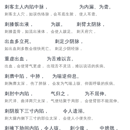
刺客主人内陷中脉，
为内漏、为聋。
刺客主人穴，如误伤络脉，会耳底生脓，
使人耳聋。
刺膝髌出液，
为跛。
刺臂太阴脉，
刺膝盖骨，如流出液体，
会使人跛足。
刺天府穴，
出血多立死。
刺足少阴脉，
如出血则多数会很快死亡。
刺足少阴经脉，
重虚出血，
为舌难以言。
出血，会使肾气更虚，
出现舌不灵活，难以说话的疾病。
刺膺中陷，
中肺，
为喘逆仰息。
刺胸膺太深，
伤了肺脉，
会发为气喘上咳、仰面呼吸的疾病。
刺肘中内陷，
气归之，
为不屈伸。
刺尺泽、曲泽两穴太深，
气便结聚于局部，
会使臂部不能屈伸。
刺阴股下三寸内陷，
令人遗溺。
刺大腿内侧下三寸的部位太深，
会使人小便失控。
刺掖下胁间内陷，
令人咳。
刺少腹，
中膀胱，