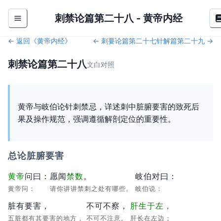
刺禁论篇第二十八
-
黄帝内经
← 返回《
黄帝内经
》
←
刺要论篇第二十七
针解篇第二十九
→
刺禁论篇第二十八
文白对照
黄帝与岐伯论针刺禁忌，详述刺中脏腑要害的致死后
果及操作规范，强调遵循解剖定位的重要性。
总论脏腑要害
黄帝
问曰：
愿闻
禁数
。
岐伯对曰：
黄帝问：
请你讲讲禁刺之处有哪些。
岐伯说：
脏有要害，
不可不察，
肝生于左，
五脏都有其要害的地方，
不可不注意。
肝长在左边；