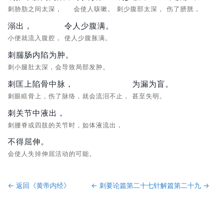
刺胁肋之间太深，
会使人咳嗽。
刺少腹部太深，
伤了膀胱，
溺出，
令人少腹满。
小便就流入腹腔，
使人少腹胀满。
刺腨肠内陷为肿。
刺小腿肚太深，会导致局部发肿。
刺匡上陷骨中脉，
为漏为盲。
刺眼眶骨上，伤了脉络，就会流泪不止，
甚至失明。
刺关节中液出，
刺腰脊或四肢的关节时，如体液流出，
不得屈伸。
会使人失掉伸屈活动的可能。
← 返回《
黄帝内经
》
←
刺要论篇第二十七
针解篇第二十九
→