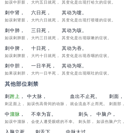
如误中肝脏，
大约五日就死，
其变化是出现打哈欠的症状。
刺中肾，
六日死，
其动为嚏。
如误刺肾脏，
大约六日就死，
其变化是出现打喷嚏的症状。
刺中肺，
三日死，
其动为咳。
如误刺肺脏，
大约三日就死，
其变化是出现咳嗽的症状。
刺中脾，
十日死，
其动为吞。
如误刺脾脏，
大约十日就死，
其变化是出现吞咽的症状。
刺中胆，
一日半死，
其动为呕。
如果误刺胆，
大约一日半死，
其变化是出现呕吐的症状。
其他部位刺禁
刺
跗上
，
中大脉，
血出不止死。
刺面，
刺足面上，
如误伤高骨间的动脉，
就会流血不止而死。
刺面部，
中
溜脉
，
不幸为盲。
刺头，
中脑户，
如误中溜脉，
会使人遭受眼瞎的不幸。
刺头部，
如误伤脑户穴，
入脑立死。
刺舌下，
中脉太过，