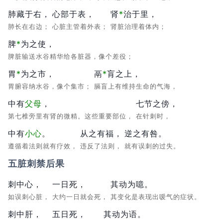
肺藏于右，
心部于表，
肾
*
治
于里，
肺长在右边；
心脏主管着外表；
肾脏治理着体内；
脾
*
为
之使，
脾脏输送水谷精华给各脏器，像个差役；
胃
*
为
之市，
鬲
*
肓
之上，
胃腑容纳水谷，像个集市；
膈盲上有维持生命的气海，
中有
父母
，
七节之傍，
第七椎旁里有肾的微精。这些重要部位，
在针刺时，
中有
小心
。
从之有福，
逆之有咎。
遵循着法则就有疗效，
违反了法则，
就有误刺的过失。
五脏刺禁后果
刺中心，
一日死，
其动为噫。
如误刺心脏，
大约一日就会死，
其变化是表现出嗳气的症状。
刺中肝，
五日死，
其动为语。