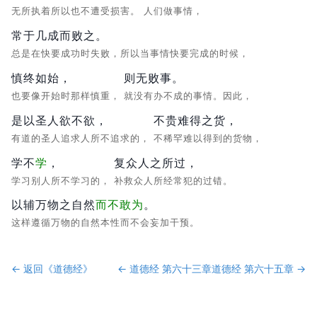
无所执着所以也不遭受损害。
人们做事情，
常于几成而败之。
总是在快要成功时失败，所以当事情快要完成的时候，
慎终如始，
则无败事。
也要像开始时那样慎重，
就没有办不成的事情。因此，
是以圣人欲不欲，
不贵难得之货，
有道的圣人追求人所不追求的，
不稀罕难以得到的货物，
学不
学
，
复众人之所过，
学习别人所不学习的，
补救众人所经常犯的过错。
以辅万物之自然
而不敢为
。
这样遵循万物的自然本性而不会妄加干预。
← 返回《
道德经
》
←
道德经 第六十三章
道德经 第六十五章
→