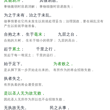
其脆易泮
，
其微易散。
事物脆弱时容易消解；
事物细微时容易散失；
为之于未有，治之于未乱。
做事情要在它尚未发生以前就处理妥当；治理国政，要在祸乱没有
产生以前就早做准备。
合抱之木，
生于
毫末
；
九层之台，
合抱的大树，
生长于细小的萌芽；
九层的高台，
起于
累土
；
千里之行，
筑起于每一堆泥土；
千里的远行，
始于足下。
为者败之，
是从脚下第一步开始走出来的。
有所作为的将会招致失败，
执者失之。
有所执着的将会遭受损害。
是以圣人无为故无败，
因此圣人无所作为所以也不会招致失败，
无执故无失。
民之从事，