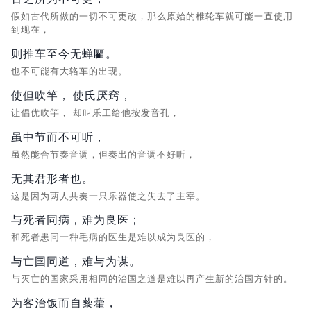
假如古代所做的一切不可更改，那么原始的椎轮车就可能一直使用
到现在，
则推车至今无蝉匷。
也不可能有大辂车的出现。
使但吹竿，
使氏厌窍，
让倡优吹竽，
却叫乐工给他按发音孔，
虽中节而不可听，
虽然能合节奏音调，但奏出的音调不好听，
无其君形者也。
这是因为两人共奏一只乐器使之失去了主宰。
与死者同病，难为良医；
和死者患同一种毛病的医生是难以成为良医的，
与亡国同道，难与为谋。
与灭亡的国家采用相同的治国之道是难以再产生新的治国方针的。
为客治饭而自藜藿，