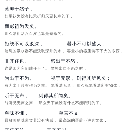
莫寿于殇子，
如果认为没有比夭折归天更长寿的了，
而彭祖为夭矣。
那么彭祖活八百岁也算是短命的。
短绠不可以汲深，
器小不可以盛大，
短绳的汲水器不能汲取深井的水，
容量小的器皿装不下大的东西，
非其任也。
怒出于不怒，
这是因为它们胜任不了。
愤怒出自不怒之时，
为出于不为。
视于无形，
则得其所见矣；
有为出于没有作为之前。
能看清无形，
那么就能看清所有物体；
听干无声，
则得其所闻矣。
能听见无声之声，
那么天下就没有什么不能听到的了。
至味不慊，
至言不文，
最鲜美的味道尝着没有快感，
最高深的语辞不讲究文饰，