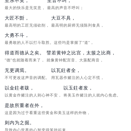
至乐不笑，
至音不叫，
最大的快乐是无笑意，
最高的声音不呼叫；
大匠不斵，
大豆不具，
最高明的工匠无须砍削，
最高明的厨师无须陈列食具，
大勇不斗，
最勇敢的人不以打斗取胜。这些均是掌握了“道”，
得道而德从之矣。
譬若黄钟之比宫，太簇之比商，
“德”也就随着而来了，
就像黄钟配宫音、大蔟配商音，
无更调焉。
以瓦鉒者全，
不可更改这声音的调配。
用瓦器作赌注的人心定不慌，
以金鉒者跋，
以玉鉒者发，
以黄金作赌注的人则心神不安，
将美玉作赌注的人就内心焦虑。
是故所重者在外，
这是因为过于看重这些黄金和美玉这样的外物，
则内为之掘。
导致内心世界的心智变得笨拙起来。