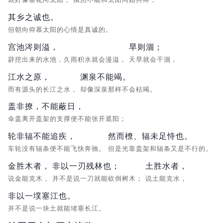
其乡之诚也。
但朝向仰慕太阳的心情是真诚的。
宫池涔则溢，
旱则涸；
辟挖出来的水池，久雨积水就会漫溢，
天旱就会干涸，
江水之原，
渊泉不能竭。
而有源头的长江之水，
却像深泉那样不会枯竭。
盖非撩，不能蔽日，
伞盖离开盖架的支撑便不能张开遮阳；
轮非辐不能追疾，
然而橑、辐未足恃也。
车轮没有辐条便不能飞快奔驰。
但是光靠盖架和辐条又是不行的。
金胜木者，
非以一刃残林也；
土胜水者，
说金能克木，
并不是说一刀就能砍倒树木；
说土能克水，
非以一墣塞江也。
并不是说一块土就能堵塞长江。