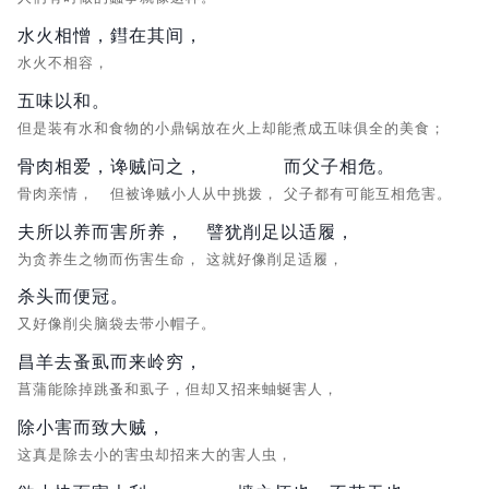
水火相憎，鏏在其间，
水火不相容，
五味以和。
但是装有水和食物的小鼎锅放在火上却能煮成五味俱全的美食；
骨肉相爱，
谗贼问之，
而父子相危。
骨肉亲情，
但被谗贼小人从中挑拨，
父子都有可能互相危害。
夫所以养而害所养，
譬犹削足以适履，
为贪养生之物而伤害生命，
这就好像削足适履，
杀头而便冠。
又好像削尖脑袋去带小帽子。
昌羊去蚤虱而来岭穷，
菖蒲能除掉跳蚤和虱子，但却又招来蚰蜒害人，
除小害而致大贼，
这真是除去小的害虫却招来大的害人虫，