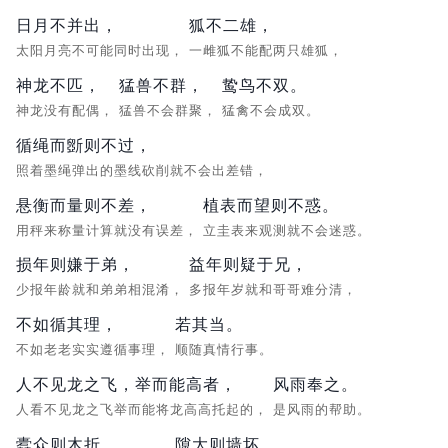
日月不并出，
狐不二雄，
太阳月亮不可能同时出现，
一雌狐不能配两只雄狐，
神龙不匹，
猛兽不群，
鸷鸟不双。
神龙没有配偶，
猛兽不会群聚，
猛禽不会成双。
循绳而斵则不过，
照着墨绳弹出的墨线砍削就不会出差错，
悬衡而量则不差，
植表而望则不惑。
用秤来称量计算就没有误差，
立圭表来观测就不会迷惑。
损年则嫌于弟，
益年则疑于兄，
少报年龄就和弟弟相混淆，
多报年岁就和哥哥难分清，
不如循其理，
若其当。
不如老老实实遵循事理，
顺随真情行事。
人不见龙之飞，举而能高者，
风雨奉之。
人看不见龙之飞举而能将龙高高托起的，
是风雨的帮助。
蠹众则木折，
隙大则墙坏。