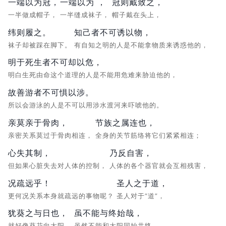
一端以为冠，
一端以为 ，
冠则戴致之，
一半做成帽子，
一半缝成袜子，
帽子戴在头上，
纬则履之。
知己者不可诱以物，
袜子却被踩在脚下。
有自知之明的人是不能拿物质来诱惑他的，
明于死生者不可却以危，
明白生死由命这个道理的人是不能用危难来胁迫他的，
故善游者不可惧以涉。
所以会游泳的人是不可以用涉水渡河来吓唬他的。
亲莫亲于骨肉，
节族之属连也，
亲密关系莫过于骨肉相连，
全身的关节筋络将它们紧紧相连；
心失其制，
乃反自害，
但如果心脏失去对人体的控制，
人体的各个器官就会互相残害，
况疏远乎！
圣人之于道，
更何况关系本身就疏远的事物呢？
圣人对于“道”，
犹葵之与日也，
虽不能与终始哉，
就好像葵花向太阳，
虽然不能和太阳同始共终，