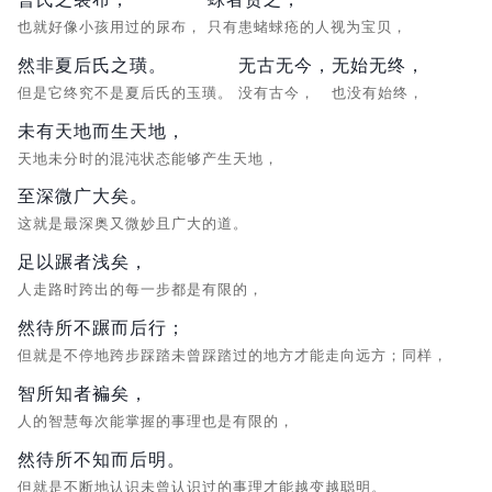
也就好像小孩用过的尿布，
只有患蝫蛷疮的人视为宝贝，
然非夏后氏之璜。
无古无今，
无始无终，
但是它终究不是夏后氏的玉璜。
没有古今，
也没有始终，
未有天地而生天地，
天地未分时的混沌状态能够产生天地，
至深微广大矣。
这就是最深奥又微妙且广大的道。
足以蹍者浅矣，
人走路时跨出的每一步都是有限的，
然待所不蹍而后行；
但就是不停地跨步踩踏未曾踩踏过的地方才能走向远方；同样，
智所知者褊矣，
人的智慧每次能掌握的事理也是有限的，
然待所不知而后明。
但就是不断地认识未曾认识过的事理才能越变越聪明。