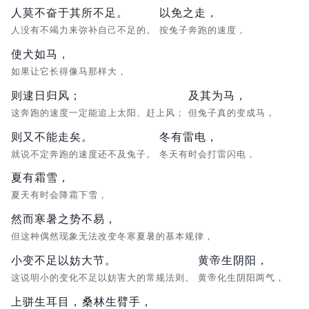
人莫不奋于其所不足。
以免之走，
人没有不竭力来弥补自己不足的。
按兔子奔跑的速度，
使犬如马，
如果让它长得像马那样大，
则逮日归风；
及其为马，
这奔跑的速度一定能追上太阳、赶上风；
但兔子真的变成马，
则又不能走矣。
冬有雷电，
就说不定奔跑的速度还不及兔子。
冬天有时会打雷闪电，
夏有霜雪，
夏天有时会降霜下雪，
然而寒暑之势不易，
但这种偶然现象无法改变冬寒夏暑的基本规律，
小变不足以妨大节。
黄帝生阴阳，
这说明小的变化不足以妨害大的常规法则。
黄帝化生阴阳两气，
上骈生耳目，
桑林生臂手，