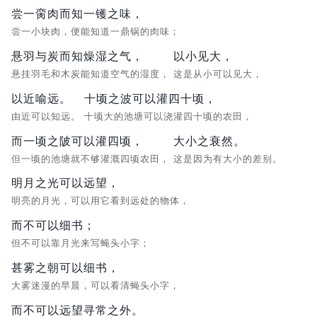
尝一脔肉而知一镬之味，
尝一小块肉，便能知道一鼎锅的肉味；
悬羽与炭而知燥湿之气，
以小见大，
悬挂羽毛和木炭能知道空气的湿度，
这是从小可以见大，
以近喻远。
十顷之波可以灌四十顷，
由近可以知远。
十顷大的池塘可以浇灌四十顷的农田，
而一顷之陂可以灌四顷，
大小之衰然。
但一顷的池塘就不够灌溉四顷农田，
这是因为有大小的差别。
明月之光可以远望，
明亮的月光，可以用它看到远处的物体，
而不可以细书；
但不可以靠月光来写蝇头小字；
甚雾之朝可以细书，
大雾迷漫的早晨，可以看清蝇头小字，
而不可以远望寻常之外。