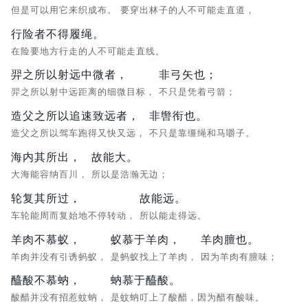
但是可以用它来织成布。
要穿出林子的人不可能走直道，
行险者不得履绳。
在险要地方行走的人不可能走直线。
羿之所以射远中微者，
非弓矢也；
羿之所以射中远距离的细微目标，
不只是凭着弓箭；
造父之所以追速致远者，
非辔衔也。
造父之所以驾车跑得又快又远，
不只是靠缰绳和马嚼子。
海内其所出，
故能大。
大海能容纳百川，
所以是浩瀚无边；
轮复其所过，
故能远。
车轮能周而复始地不停转动，
所以能走得远。
羊肉不慕蚁，
蚁慕于羊肉，
羊肉膻也。
羊肉并没有引诱蚂蚁，
是蚂蚁找上了羊肉，
因为羊肉有膻味；
醯酸不慕蚋，
蚋慕于醯酸。
酸醋并没有招惹蚊蚋，
是蚊蚋叮上了酸醋，因为醋有酸味。