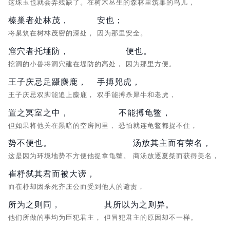
这珠玉也就会弄残缺了。在树木丛生的森林里筑巢的鸟儿，
榛巢者处林茂，
安也；
将巢筑在树林茂密的深处，
因为那里安全。
窟穴者托埵防，
便也。
挖洞的小兽将洞穴建在堤防的高处，
因为那里方便。
王子庆忌足蹑麋鹿，
手搏兕虎，
王子庆忌双脚能追上麋鹿，
双手能搏杀犀牛和老虎，
置之冥室之中，
不能搏龟鳖，
但如果将他关在黑暗的空房间里，
恐怕就连龟鳖都捉不住，
势不便也。
汤放其主而有荣名，
这是因为环境地势不方便他捉拿龟鳖。
商汤放逐夏桀而获得美名，
崔杼弑其君而被大谤，
而崔杼却因杀死齐庄公而受到他人的谴责，
所为之则同，
其所以为之则异。
他们所做的事均为臣犯君主，
但冒犯君主的原因却不一样。