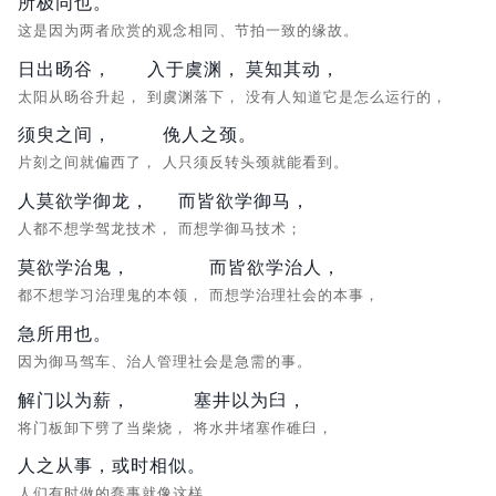
所极同也。
这是因为两者欣赏的观念相同、节拍一致的缘故。
日出旸谷，
入于虞渊，
莫知其动，
太阳从旸谷升起，
到虞渊落下，
没有人知道它是怎么运行的，
须臾之间，
俛人之颈。
片刻之间就偏西了，
人只须反转头颈就能看到。
人莫欲学御龙，
而皆欲学御马，
人都不想学驾龙技术，
而想学御马技术；
莫欲学治鬼，
而皆欲学治人，
都不想学习治理鬼的本领，
而想学治理社会的本事，
急所用也。
因为御马驾车、治人管理社会是急需的事。
解门以为薪，
塞井以为臼，
将门板卸下劈了当柴烧，
将水井堵塞作碓臼，
人之从事，或时相似。
人们有时做的蠢事就像这样。