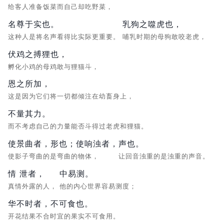
给客人准备饭菜而自己却吃野菜，
名尊于实也。
乳狗之噬虎也，
这种人是将名声看得比实际更重要。
哺乳时期的母狗敢咬老虎，
伏鸡之搏狸也，
孵化小鸡的母鸡敢与狸猫斗，
恩之所加，
这是因为它们将一切都倾注在幼畜身上，
不量其力。
而不考虑自己的力量能否斗得过老虎和狸猫。
使景曲者，形也；使响浊者，
声也。
使影子弯曲的是弯曲的物体，
让回音浊重的是浊重的声音。
情 泄者，
中易测。
真情外露的人，
他的内心世界容易测度；
华不时者，不可食也。
开花结果不合时宜的果实不可食用。