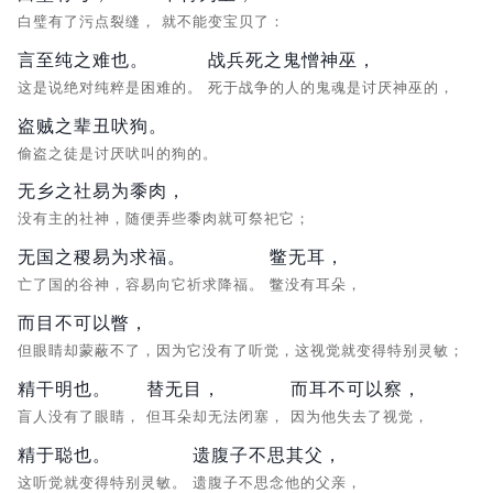
白璧有了污点裂缝，
就不能变宝贝了：
言至纯之难也。
战兵死之鬼憎神巫，
这是说绝对纯粹是困难的。
死于战争的人的鬼魂是讨厌神巫的，
盗贼之辈丑吠狗。
偷盗之徒是讨厌吠叫的狗的。
无乡之社易为黍肉，
没有主的社神，随便弄些黍肉就可祭祀它；
无国之稷易为求福。
鳖无耳，
亡了国的谷神，容易向它祈求降福。
鳖没有耳朵，
而目不可以瞥，
但眼睛却蒙蔽不了，因为它没有了听觉，这视觉就变得特别灵敏；
精干明也。
替无目，
而耳不可以察，
盲人没有了眼睛，
但耳朵却无法闭塞，
因为他失去了视觉，
精于聪也。
遗腹子不思其父，
这听觉就变得特别灵敏。
遗腹子不思念他的父亲，