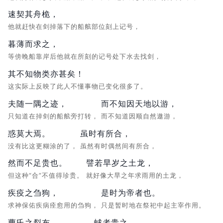
速契其舟桅，
他就赶快在剑掉落下的船舷部位刻上记号，
暮薄而求之，
等傍晚船靠岸后他就在所刻的记号处下水去找剑，
其不知物类亦甚矣！
这实际上反映了此人不懂事物已变化很多了。
夫随一隅之迹，
而不知因天地以游，
只知道在掉剑的船舷旁打转，
而不知道因顺自然遨游，
惑莫大焉。
虽时有所合，
没有比这更糊涂的了，
虽然有时偶然间有所合，
然而不足贵也。
譬若旱岁之土龙，
但这种“合”不值得珍贵。
就好像大旱之年求雨用的土龙，
疾疫之刍狗，
是时为帝者也。
求神保佑疾病痊愈用的刍狗，
只是暂时地在祭祀中起主宰作用。
曹氏之裂布，
蛷者贵之，