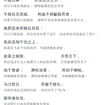
但它不能自我敲击；
眼睛能看到百步开外，
不能自见其眦。
狗彘不择甂瓯而食，
但看不到自己的眼眶。
猪狗不管这装食物的器具是什么，
偷肥其体而顾近其死；
它们只顾进食，苟且贪生吃肥了自己，但这样反而是接近了死亡；
凤皇高翔千仞之上，
凤凰高飞在千仞的高空，不随便栖息进食，
故莫之能致。
月照天下，
所以也没什么人能诱它上钩自投罗网。
月亮能够照亮天下，
蚀于詹诸；
腾蛇游雾，
而殆于蝍蛆。
却被蟾蜍所侵蚀；
腾蛇能够腾云驾雾，
却被蝍蛆所制服；
乌力胜日，
而服于鵻礼；
乌鸦经得起太阳的灼热，
却对付不了?礼鸟：
能有修短也。
这说明它们各自的能耐有长有短。