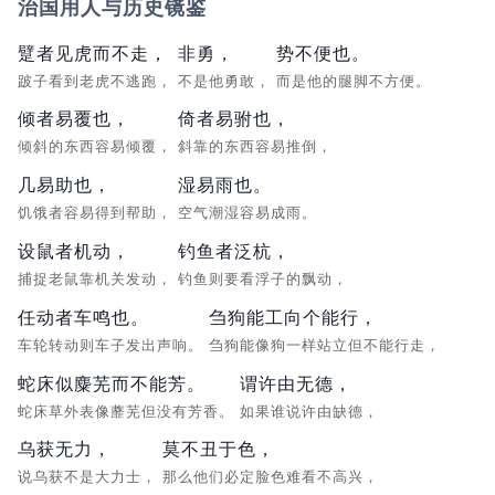
治国用人与历史镜鉴
躄者见虎而不走，
非勇，
势不便也。
跛子看到老虎不逃跑，
不是他勇敢，
而是他的腿脚不方便。
倾者易覆也，
倚者易驸也，
倾斜的东西容易倾覆，
斜靠的东西容易推倒，
几易助也，
湿易雨也。
饥饿者容易得到帮助，
空气潮湿容易成雨。
设鼠者机动，
钓鱼者泛杭，
捕捉老鼠靠机关发动，
钓鱼则要看浮子的飘动，
任动者车鸣也。
刍狗能工向个能行，
车轮转动则车子发出声响。
刍狗能像狗一样站立但不能行走，
蛇床似麋芜而不能芳。
谓许由无德，
蛇床草外表像蘼芜但没有芳香。
如果谁说许由缺德，
乌获无力，
莫不丑于色，
说乌获不是大力士，
那么他们必定脸色难看不高兴，