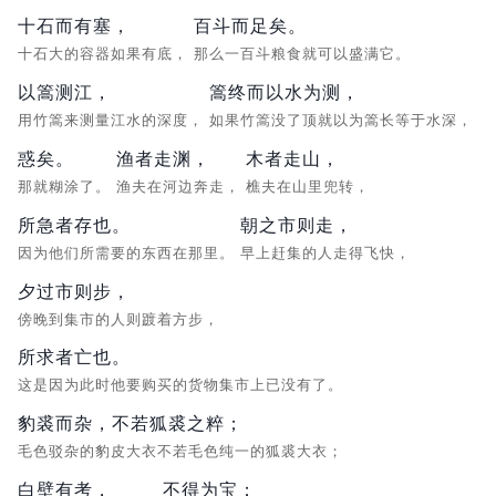
十石而有塞，
百斗而足矣。
十石大的容器如果有底，
那么一百斗粮食就可以盛满它。
以篙测江，
篙终而以水为测，
用竹篙来测量江水的深度，
如果竹篙没了顶就以为篙长等于水深，
惑矣。
渔者走渊，
木者走山，
那就糊涂了。
渔夫在河边奔走，
樵夫在山里兜转，
所急者存也。
朝之市则走，
因为他们所需要的东西在那里。
早上赶集的人走得飞快，
夕过市则步，
傍晚到集市的人则踱着方步，
所求者亡也。
这是因为此时他要购买的货物集市上已没有了。
豹裘而杂，不若狐裘之粹；
毛色驳杂的豹皮大衣不若毛色纯一的狐裘大衣；
白壁有考，
不得为宝；