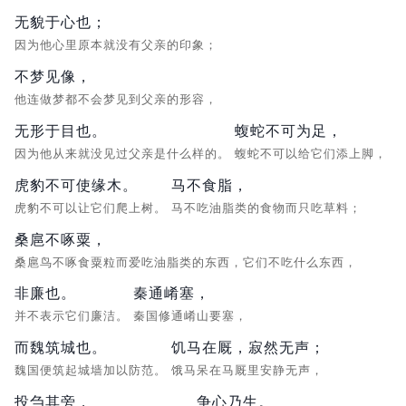
无貌于心也；
因为他心里原本就没有父亲的印象；
不梦见像，
他连做梦都不会梦见到父亲的形容，
无形于目也。
蝮蛇不可为足，
因为他从来就没见过父亲是什么样的。
蝮蛇不可以给它们添上脚，
虎豹不可使缘木。
马不食脂，
虎豹不可以让它们爬上树。
马不吃油脂类的食物而只吃草料；
桑扈不啄粟，
桑扈鸟不啄食粟粒而爱吃油脂类的东西，它们不吃什么东西，
非廉也。
秦通崤塞，
并不表示它们廉洁。
秦国修通崤山要塞，
而魏筑城也。
饥马在厩，寂然无声；
魏国便筑起城墙加以防范。
饿马呆在马厩里安静无声，
投刍其旁，
争心乃生。