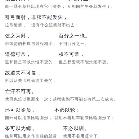
而一旦有草料出现在它们身旁，
互相间的争夺就发生了。
引弓而射，
非弦不能发矢，
拉弓射箭，
没有什么弦箭射不出去；
弦之为射，
百分之一也。
但弦箭的长度与射程相比，
不到百分之一。
道德可常，
权不可常，
道和德是可以永恒不变的，
但是权变就不能永远不变。
故遁关不可复，
所以从关卡处偷渡出去的，
亡汗不可再。
就再也难以重新来一次；越狱逃跑不可能会有第二次成功。
环可以喻员，
不必以轮；
圆环可以用来比喻圆形，
就用不着用车轮来比喻圆形了；
条可以为繶，
不必以紃。
绦带可以用来作饰鞋的丝带，
就用不着用眐带了。