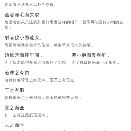
但却看不清几米以外的物体。
画者谨毛而失貌，
绘画者如果只注意到画好毛发这样的细节，就不可能画好人物的全
貌；
射者仪小而遗大。
射箭者瞄准有微小的偏差，就会带来很大的差错。
治鼠穴而坏里闾，
溃小疱而发痤疽，
为了捉老鼠挖开鼠穴而破坏了宅院，
为了挑破叮疱而引发毒疮，
若珠之有类，
这就好像珍珠上有疵点、玉石上有斑点，
玉之有瑕，
这疵瑕斑点不去雕掉，珠玉也就完整无损，
置之而全，
如一去掉这些疵瑕斑点，
去之而亏。