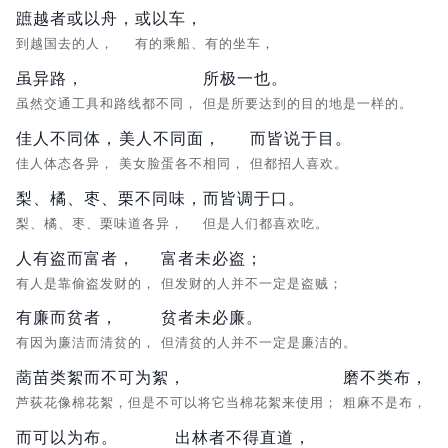
蹠越者或以舟，
或以车，
到越国去的人，
有的乘船、有的坐车，
虽异路，
所极一也。
虽然交通工具和路线都不同，
但是所要达到的目的地是一样的。
佳人不同体，
美人不同面，
而皆说于目。
佳人体态各异，
美女脸蛋各不相同，
但都招人喜欢。
梨、橘、枣、栗不同味，
而皆调于口。
梨、橘、枣、栗味道各异，
但是人们都喜欢吃。
人有盗而富者，
富者未必盗；
有人是靠偷盗发财的，
但发财的人并不一定是盗贼；
有廉而贫者，
贫者未必廉。
有因为廉洁而清贫的，
但清贫的人并不一定是廉洁的。
蔐苗类絮而不可为絮，
磨不类布，
芦荻花像棉花絮，但是不可以将它当棉花絮来使用；
粗麻不是布，
而可以为布。
出林者不得直道，