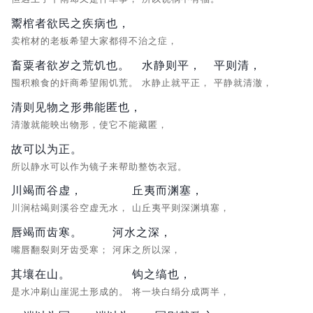
鬻棺者欲民之疾病也，
卖棺材的老板希望大家都得不治之症，
畜粟者欲岁之荒饥也。
水静则平，
平则清，
囤积粮食的奸商希望闹饥荒。
水静止就平正，
平静就清澈，
清则见物之形弗能匿也，
清澈就能映出物形，使它不能藏匿，
故可以为正。
所以静水可以作为镜子来帮助整饬衣冠。
川竭而谷虚，
丘夷而渊塞，
川涧枯竭则溪谷空虚无水，
山丘夷平则深渊填塞，
唇竭而齿寒。
河水之深，
嘴唇翻裂则牙齿受寒；
河床之所以深，
其壤在山。
钩之缟也，
是水冲刷山崖泥土形成的。
将一块白绢分成两半，