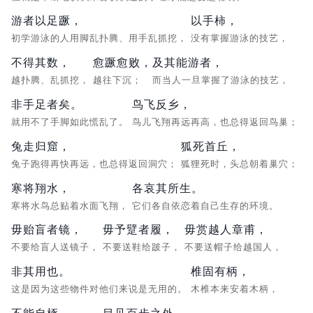
游者以足蹶，
以手柿，
初学游泳的人用脚乱扑腾、用手乱抓挖，
没有掌握游泳的技艺，
不得其数，
愈蹶愈败，
及其能游者，
越扑腾、乱抓挖，
越往下沉；
而当人一旦掌握了游泳的技艺，
非手足者矣。
鸟飞反乡，
就用不了手脚如此慌乱了。
鸟儿飞翔再远再高，也总得返回鸟巢；
兔走归窟，
狐死首丘，
兔子跑得再快再远，也总得返回洞穴；
狐狸死时，头总朝着巢穴；
寒将翔水，
各哀其所生。
寒将水鸟总贴着水面飞翔，
它们各自依恋着自己生存的环境。
毋贻盲者镜，
毋予躄者履，
毋赏越人章甫，
不要给盲人送镜子，
不要送鞋给跛子，
不要送帽子给越国人，
非其用也。
椎固有柄，
这是因为这些物件对他们来说是无用的。
木椎本来安着木柄，
不能自椓，
目见百步之外，