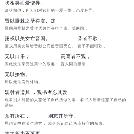
状相类而爱憎异。
形状相似，但人们对它们的一爱一憎，态度各异。
晋以垂棘之壁得虞、虢，
晋国用垂棘之璧作诱饵而夺得了虞、虢两国，
骊戎以美女亡晋国。
聋者不歌，
骊戎用美女嫁给晋献公而使晋国灭亡。
聋子不能唱歌，
无以自乐；
高盲者不观，
因此没法享受这其中的乐趣；
盲人因为眼瞎，
无以接物。
所以无法看到外物。
观射者遗其 ，观书者忘其爱，
观看别人射箭的人忘记了自己所做的事，看书入迷者遗忘了自己的
爱好。
意有所在，
则忘其所守。
思想集中在某个地方，
就会忘记自己所应持守的东西。
古之所为不可更，