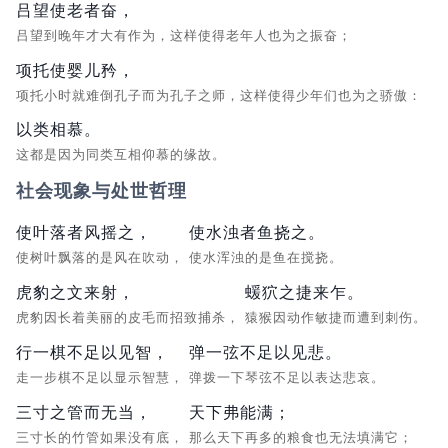
吕望使老者奋，
吕望到晚年才大有作为，这样使得老年人也为之振奋；
项托使婴儿矜，
项托小时就难倒孔子而为孔子之师，这样使得少年们也为之骄傲：
以类相慕。
这都是因为同类互相仰慕的缘故。
社会现象与处世哲理
使叶落者风摇之，
使水浊者鱼挠之。
使树叶飘落的是风在吹动，
使水浑浊的是鱼在搅挠。
虎豹之文来射，
蝯狖之捷来乍。
虎豹因长着美丽的皮毛而招致捕杀，
猿猴因动作敏捷而遭到刺伤。
行一棋不足以见智，
弹一弦不足以见悲。
走一步棋不足以显示智慧，
弹拨一下琴弦不足以表达悲哀。
三寸之管而无当，
天下弗能满；
三寸长的竹管如果没有底，
那么天下再多的粮食也无法填满它；