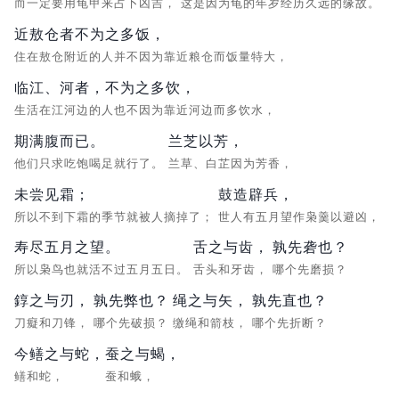
而一定要用龟甲来占卜凶吉，
这是因为龟的年岁经历久远的缘故。
近敖仓者不为之多饭，
住在敖仓附近的人并不因为靠近粮仓而饭量特大，
临江、河者，不为之多饮，
生活在江河边的人也不因为靠近河边而多饮水，
期满腹而已。
兰芝以芳，
他们只求吃饱喝足就行了。
兰草、白芷因为芳香，
未尝见霜；
鼓造辟兵，
所以不到下霜的季节就被人摘掉了；
世人有五月望作枭羹以避凶，
寿尽五月之望。
舌之与齿，
孰先砻也？
所以枭鸟也就活不过五月五日。
舌头和牙齿，
哪个先磨损？
錞之与刃，
孰先弊也？
绳之与矢，
孰先直也？
刀癡和刀锋，
哪个先破损？
缴绳和箭枝，
哪个先折断？
今鳝之与蛇，
蚕之与蝎，
鳝和蛇，
蚕和蛾，