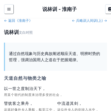
说林训
-
淮南子
← 返回《
淮南子
》
←
兵略训
人间训(上)
→
说林训
文白对照
通过自然现象与历史典故阐述顺应天道、明辨时势的
哲理，强调治国用人之道在于把握规律。
天道自然与物类之喻
以一世之度制治天下，
用某个朝代的制度来治理多变的社会，
譬犹客之乘舟，
中流遗其剑，
这就好像外乡人乘船，船至江中，
这位外乡人的剑掉入水中，