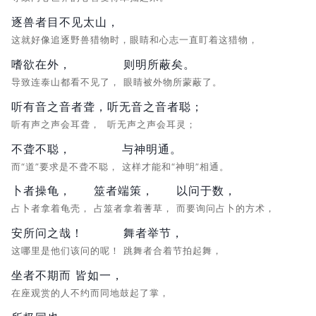
逐兽者目不见太山，
这就好像追逐野兽猎物时，眼睛和心志一直盯着这猎物，
嗜欲在外，
则明所蔽矣。
导致连泰山都看不见了，
眼睛被外物所蒙蔽了。
听有音之音者聋，
听无音之音者聪；
听有声之声会耳聋，
听无声之声会耳灵；
不聋不聪，
与神明通。
而“道”要求是不聋不聪，
这样才能和“神明”相通。
卜者操龟，
筮者端策，
以问于数，
占卜者拿着龟壳，
占筮者拿着蓍草，
而要询问占卜的方术，
安所问之哉！
舞者举节，
这哪里是他们该问的呢！
跳舞者合着节拍起舞，
坐者不期而 皆如一，
在座观赏的人不约而同地鼓起了掌，