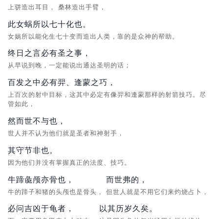
上骈造出耳目，
桑林造出手臂，
此女蜗所以七十化也。
女娲所以能化生七十变而造出人类，靠的是众神的帮助。
终日之言必有圣之事，
从早说到晚，一定能说出通达圣明的话；
百发之中必有羿、逢蒙之巧，
上百次的射中目标，这其中必定有像羿和逢蒙那样的射箭技巧。尽
管如此，
然而世不与也，
世人并不认为他们就是圣者和神射手，
其守节非也。
因为他们并没有掌握真正的法度、技巧。
牛蹄彘颅亦骨也，
而世弗的，
牛的蹄子和猪的头颅也是骨头，
但世人就是不用它们来灼烧占卜，
必问吉凶于龟者，
以其历岁久矣。