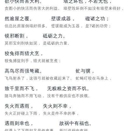
欲小快而害大利。
墙之坏也，不若无也，
贪图小的快活而伤害大的利益。
墙壁毁坏倒不如没有墙壁来得好，
然逾屋之覆。
壁瑗成器，
礛诸之功；
但总比房屋倒塌好得多。
璧瑗能成为玉器，
是?诸的功劳；
镆邪断割，
砥砺之力。
莫邪宝剑削铁如泥，
是砥砺的力量。
狡兔得而猎犬烹，
狡兔捕捉到手，猎犬就被烹煮；
高鸟尽而强弩藏。
虻与骥，
飞鸟射杀了，这强弓就被收藏起来了。
虻蝇叮咬在马身上，
致千里而不飞，
无糗粮之资而不饥。
随马奔驰而不用飞动，
没有干粮供应也不挨饿。
失火而遇雨，
失火则不幸，
失火正好碰上下雨，
失火是件不幸的事，
遇雨则幸也，
故祸中有福也。
但遇上了下雨却又是件幸事，
所以说祸中有福。