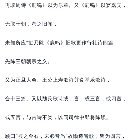
再取周诗《鹿鸣》以为乐章。
又《鹿鸣》以宴嘉宾，
无取于朝，
考之旧闻，
未知所应”勖乃除《鹿鸣》旧歌更作行礼诗四篇，
先陈三朝朝宗之义。
又为正旦大会、王公上寿歌诗并食举乐歌诗，
合十三篇。
又以魏氏歌诗或二言，
或三言，
或四言，
或五言，
与古诗不类，
以问司律中郎将陈颀。
颀曰“被之金石，
未必皆当”故勖造晋歌，
皆为四言，