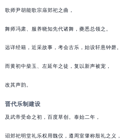
歌师尹胡能歌宗庙郊祀之曲，
舞师冯肃、服养晓知先代诸舞，
夔悉总领之。
远详经籍，
近采故事，
考会古乐，
始设轩悬钟磬。
而黄初中柴玉、左延年之徒，
复以新声被宠，
改其声韵。
晋代乐制建设
及武帝受命之初，
百度草创。
泰始二年，
诏郊祀明堂礼乐权用魏仪，
遵周室肇称殷礼之义，