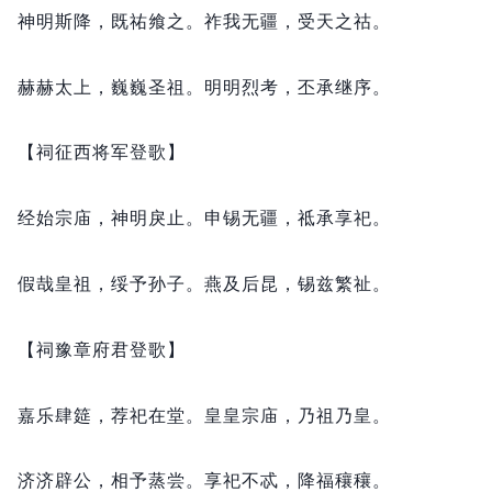
神明斯降，
既祐飨之。
祚我无疆，
受天之祜。
赫赫太上，
巍巍圣祖。
明明烈考，
丕承继序。
【祠征西将军登歌】
经始宗庙，
神明戾止。
申锡无疆，
祗承享祀。
假哉皇祖，
绥予孙子。
燕及后昆，
锡兹繁祉。
【祠豫章府君登歌】
嘉乐肆筵，
荐祀在堂。
皇皇宗庙，
乃祖乃皇。
济济辟公，
相予蒸尝。
享祀不忒，
降福穰穰。