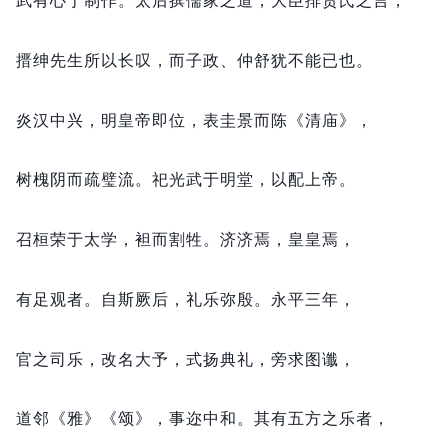
搢绅先生所以长叹，
而子政、仲舒犹不能已也。
炎汉中兴，
明皇帝即位，
表圭景而陈《清庙》，
树槐阴而疏璧流。
祀光武于明堂，
以配上帝。
召桓荣于太学，
袒而割牲。
济济焉，
皇皇焉，
有足观者。
自斯厥后，
礼乐弥殷。
永平三年，
官之司乐，
改名大予，
式扬典礼，
旁求图谶，
道邻《雅》《颂》，
事迩中和。
其有五方之乐者，