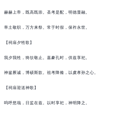
赫赫上帝，
既高既崇。
圣考是配，
明德显融。
率土敬职，
万方来祭。
常于时假，
保祚永世。
【祠庙夕牲歌】
我夕我牲，
猗欤敬止。
嘉豢孔时，
供兹享祀。
神鉴厥诚，
博硕斯歆。
祖考降飨，
以虞孝孙之心。
【祠庙迎送神歌】
呜呼悠哉，
日监在兹。
以时享祀，
神明降之。