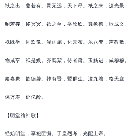
祇之出，
薆若有。
灵无远，
天下母。
祇之来，
遗光景。
昭若存，
终冥冥。
祇之至，
举欣欣。
舞象德，
歌成文。
祇既坐，
同欢豫。
泽雨施，
化云布。
乐八变，
声教敷。
物咸亨，
祇是娱。
齐既絜，
侍者肃。
玉觞进，
咸穆穆。
飨嘉豢，
歆德馨。
祚有晋，
暨群生。
溢九壤，
格天庭。
保万寿，
延亿龄。
【明堂飨神歌】
经始明堂，
享祀匪懈。
于皇烈考，
光配上帝。