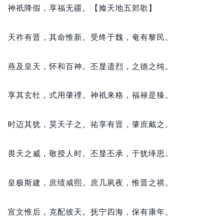
神祇降假，
享福无疆。
【飨天地五郊歌】
天祚有晋，
其命惟新。
受终于魏，
奄有黎民。
燕及皇天，
怀和百神。
丕显遗烈，
之德之纯。
享其玄牡，
式用肇禋。
神祇来格，
福禄是臻。
时迈其犹，
昊天子之。
祐享有晋，
肇庶戴之。
畏天之威，
敬授人时。
丕显丕承，
于犹绎思。
皇极斯建，
庶绩咸熙。
庶几夙夜，
惟晋之祺。
宣文惟后，
克配彼天。
抚宁四海，
保有康年。