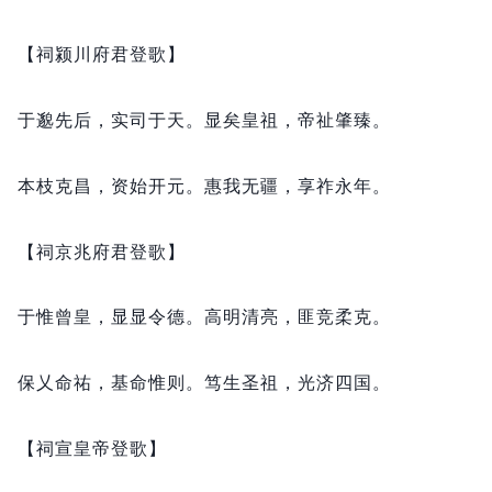
【祠颍川府君登歌】
于邈先后，
实司于天。
显矣皇祖，
帝祉肇臻。
本枝克昌，
资始开元。
惠我无疆，
享祚永年。
【祠京兆府君登歌】
于惟曾皇，
显显令德。
高明清亮，
匪竞柔克。
保乂命祐，
基命惟则。
笃生圣祖，
光济四国。
【祠宣皇帝登歌】