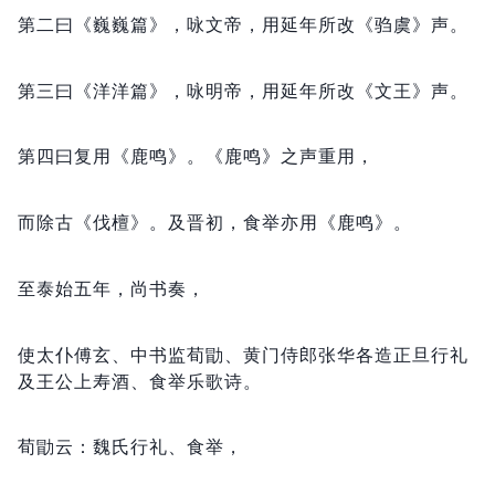
第二曰《巍巍篇》，
咏文帝，
用延年所改《驺虞》声。
第三曰《洋洋篇》，
咏明帝，
用延年所改《文王》声。
第四曰复用《鹿鸣》。
《鹿鸣》之声重用，
而除古《伐檀》。
及晋初，
食举亦用《鹿鸣》。
至泰始五年，
尚书奏，
使太仆傅玄、中书监荀勖、黄门侍郎张华各造正旦行礼
及王公上寿酒、食举乐歌诗。
荀勖云：
魏氏行礼、食举，