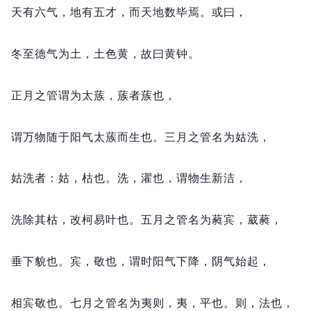
天有六气，
地有五才，
而天地数毕焉。
或曰，
冬至德气为土，
土色黄，
故曰黄钟。
正月之管谓为太蔟，
蔟者蔟也，
谓万物随于阳气太蔟而生也。
三月之管名为姑洗，
姑洗者：
姑，
枯也。
洗，
濯也，
谓物生新洁，
洗除其枯，
改柯易叶也。
五月之管名为蕤宾，
葳蕤，
垂下貌也。
宾，
敬也，
谓时阳气下降，
阴气始起，
相宾敬也。
七月之管名为夷则，
夷，
平也。
则，
法也，