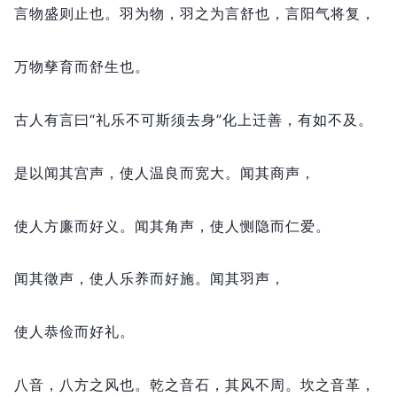
言物盛则止也。
羽为物，
羽之为言舒也，
言阳气将复，
万物孳育而舒生也。
古人有言曰“礼乐不可斯须去身”化上迁善，
有如不及。
是以闻其宫声，
使人温良而宽大。
闻其商声，
使人方廉而好义。
闻其角声，
使人恻隐而仁爱。
闻其徵声，
使人乐养而好施。
闻其羽声，
使人恭俭而好礼。
八音，
八方之风也。
乾之音石，
其风不周。
坎之音革，