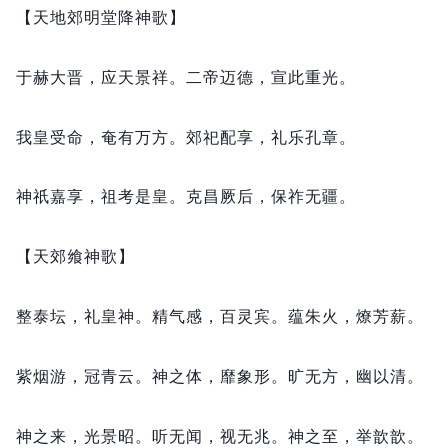
【天地郊明堂降神歌】
于赫大晋，
应天景祥。
二帝迈德，
宣此重光。
我皇受命，
奄有万方。
郊祀配享，
礼乐孔章。
神祇嘉享，
祖考是皇。
克昌厥后，
保祚无疆。
【天郊飨神歌】
整泰坛，
礼皇神。
精气感，
百灵宾。
蕴朱火，
燎芳薪。
紫烟游，
冠青云。
神之体，
靡象形。
旷无方，
幽以清。
神之来，
光景昭。
听无闻，
视无兆。
神之至，
举歆歆。