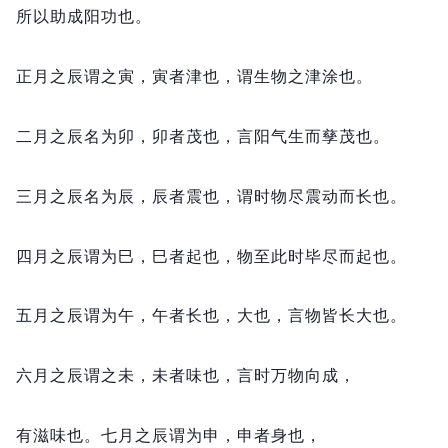
所以助成阳功也。
正月之辰谓之寅，
寅者津也，
谓生物之津涂也。
二月之辰名为卯，
卯者茂也，
言阳气生而孳茂也。
三月之辰名为辰，
辰者震也，
谓时物尽震动而长也。
四月之辰谓为巳，
巳者起也，
物至此时毕尽而起也。
五月之辰谓为午，
午者长也，
大也，
言物皆长大也。
六月之辰谓之未，
未者味也，
言时万物向成，
有滋味也。
七月之辰谓为申，
申者身也，