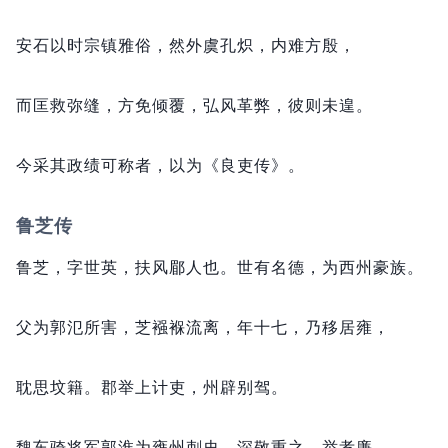
安石以时宗镇雅俗，
然外虞孔炽，
内难方殷，
而匡救弥缝，
方免倾覆，
弘风革弊，
彼则未遑。
今采其政绩可称者，
以为《良吏传》。
鲁芝传
鲁芝，
字世英，
扶风郿人也。
世有名德，
为西州豪族。
父为郭氾所害，
芝襁褓流离，
年十七，
乃移居雍，
耽思坟籍。
郡举上计吏，
州辟别驾。
魏车骑将军郭淮为雍州刺史，
深敬重之。
举孝廉，