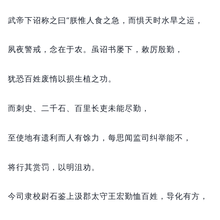
武帝下诏称之曰“朕惟人食之急，
而惧天时水旱之运，
夙夜警戒，
念在于农。
虽诏书屡下，
敕厉殷勤，
犹恐百姓废惰以损生植之功。
而刺史、二千石、百里长吏未能尽勤，
至使地有遗利而人有馀力，
每思闻监司纠举能不，
将行其赏罚，
以明沮劝。
今司隶校尉石鉴上汲郡太守王宏勤恤百姓，
导化有方，