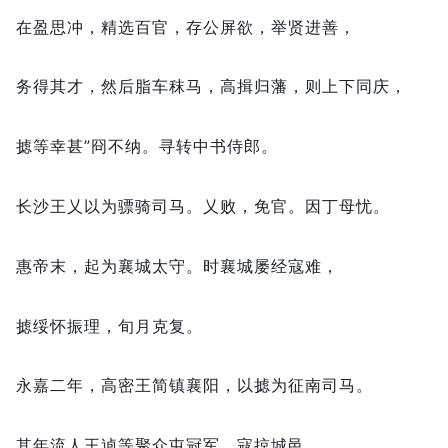
在盈思冲，
精选百官，
存公屏欲，
举贤进善，
务得其才，
然后脂车秣马，
高揖归藩，
则上下同庆，
摅等幸甚”冏不纳。
寻转中书侍郎。
长沙王乂以为骠骑司马。
乂败，
免官。
因丁母忧。
惠帝末，
起为襄城太守。
时襄城屡经寇难，
摅绥怀振理，
旬月克复。
永嘉二年，
高密王简镇襄阳，
以摅为征南司马。
其年流人王逌等聚众屯冠军，
寇掠城邑。