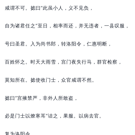
咸谓不可。
摅曰“此虽小人，
义不见负，
自为诸君任之”至日，
相率而还，
并无违者，
一县叹服，
号曰圣君。
入为尚书郎，
转洛阳令，
仁惠明断，
百姓怀之。
时天大雨雪，
宫门夜失行马，
群官检察，
莫知所在。
摅使收门士，
众官咸谓不然。
摅曰“宫掖禁严，
非外人所敢盗，
必是门士以燎寒耳”诘之，
果服。
以病去官。
复为洛阳令。