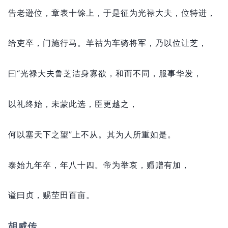
告老逊位，
章表十馀上，
于是征为光禄大夫，
位特进，
给吏卒，
门施行马。
羊祜为车骑将军，
乃以位让芝，
曰“光禄大夫鲁芝洁身寡欲，
和而不同，
服事华发，
以礼终始，
未蒙此选，
臣更越之，
何以塞天下之望”上不从。
其为人所重如是。
泰始九年卒，
年八十四。
帝为举哀，
赗赠有加，
谥曰贞，
赐茔田百亩。
胡威传