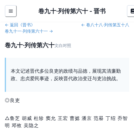
卷九十·列传第六十
-
晋书
← 返回《
晋书
》
←
卷八十八·列传第五十八
卷九十一·列传第六十一
→
卷九十·列传第六十
文白对照
本文记述晋代多位良吏的政绩与品德，展现其清廉勤
政、忠贞爱民事迹，反映晋代政治变迁与吏治挑战。
◎良吏
△鲁芝 胡威 杜轸 窦允 王宏 曹摅 潘京 范晷 丁绍 乔智
明 邓攸 吴隐之