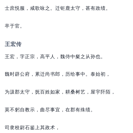
士庶悦服，
咸歌咏之。
迁钜鹿太守，
甚有政绩。
卒于官。
王宏传
王宏，
字正宗，
高平人，
魏侍中粲之从孙也。
魏时辟公府，
累迁尚书郎，
历给事中。
泰始初，
为汲郡太守，
抚百姓如家，
耕桑树艺，
屋宇阡陌，
莫不躬自教示，
曲尽事宜，
在郡有殊绩。
司隶校尉石鉴上其政术，