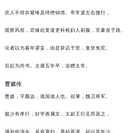
庶人不得衣紫绛及绮绣锦缋。
帝常遣左右微行，
观察风俗，
宏缘此复遣吏科检妇人衵服，
至褰发于路。
论者以为暮年谬妄，
由是获讥于世，
复坐免官。
后起为尚书。
太康五年卒，
追赠太常。
曹摅传
曹摅，
字颜远，
谯国谯人也。
祖肇，
魏卫将军。
摅少有孝行，
好学善属文，
太尉王衍见而器之，
调补临淄令。
县有寡妇，
养姑甚谨。
姑以其年少，