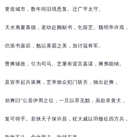
更造城市，
数年间旧境悉复。
迁广平太守。
天水夷夏慕德，
老幼赴阙献书，
乞留芝。
魏明帝许焉，
仍策书嘉叹，
勉以黄霸之美，
加讨寇将军。
曹爽辅政，
引为司马。
芝屡有谠言嘉谋，
爽弗能纳。
及宣帝起兵诛爽，
芝率馀众犯门斩关，
驰出赴爽，
劝爽曰“公居伊周之位，
一旦以罪见黜，
虽欲牵黄犬，
复可得乎。
若挟天子保许昌，
杖大威以羽檄征四方兵，
孰敢不从。
舍此而去，
欲就东市，