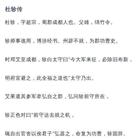
杜轸传
杜轸，
字超宗，
蜀郡成都人也。
父雄，
绵竹令。
轸师事谯周，
博涉经书。
州辟不就，
为郡功曹史。
时邓艾至成都，
轸白太守曰“今大军来征，
必除旧布新，
明府宜避之，
此全福之道也”太守乃出。
艾果遣其参军牵弘自之郡，
弘问轸前守所在，
轸正色对曰“前守达去就之机，
辄自出官舍以俟君子”弘器之，
命复为功曹，
轸固辞。