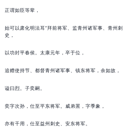
正谓如臣等辈，
始可以肃化明法耳”拜前将军、监青州诸军事、青州刺
史，
以功封平春侯。
太康元年，
卒于位，
追赠使持节、都督青州诸军事、镇东将军，
余如故，
谥曰烈。
子奕嗣。
奕字次孙，
仕至平东将军。
威弟罴，
字季象，
亦有干用，
仕至益州刺史、安东将军。