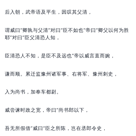
后入朝，
武帝语及平生，
因叹其父清，
谓威曰“卿孰与父清”对曰“臣不如也”帝曰“卿父以何为胜
耶”对曰“臣父清恐人知，
臣清恐人不知，
是臣不及远也”帝以威言直而婉，
谦而顺。
累迁监豫州诸军事、右将军、豫州刺史，
入为尚书，
加奉车都尉。
威尝谏时政之宽，
帝曰“尚书郎以下，
吾无所假借”威曰“臣之所陈，
岂在丞郎令史，