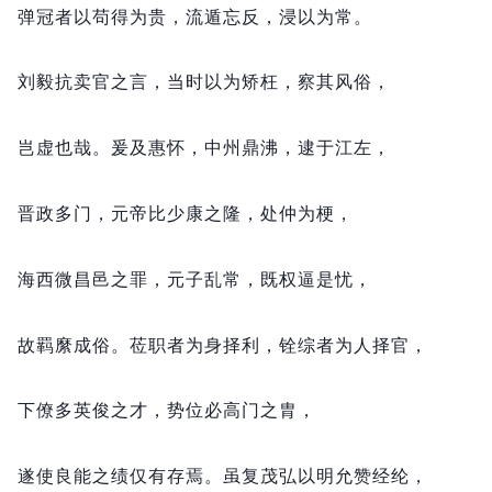
弹冠者以苟得为贵，
流遁忘反，
浸以为常。
刘毅抗卖官之言，
当时以为矫枉，
察其风俗，
岂虚也哉。
爰及惠怀，
中州鼎沸，
逮于江左，
晋政多门，
元帝比少康之隆，
处仲为梗，
海西微昌邑之罪，
元子乱常，
既权逼是忧，
故羁縻成俗。
莅职者为身择利，
铨综者为人择官，
下僚多英俊之才，
势位必高门之胄，
遂使良能之绩仅有存焉。
虽复茂弘以明允赞经纶，