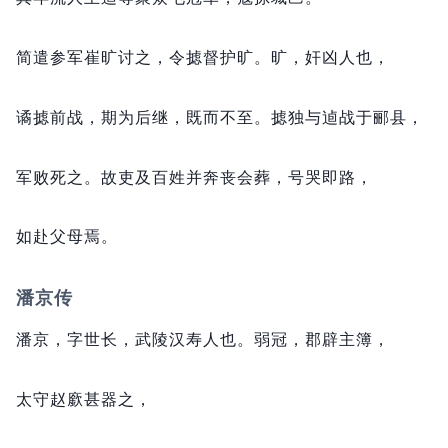
简遣参军崔旷讨之，
令摅督护旷。
旷，
奸凶人也，
谲摅前战，
期为后继，
既而不至。
摅独与逌战于郦县，
军败死之。
故吏及百姓并奔丧会葬，
号哭即路，
如赴父母焉。
潘京传
潘京，
字世长，
武陵汉寿人也。
弱冠，
郡辟主簿，
太守赵廞甚器之，