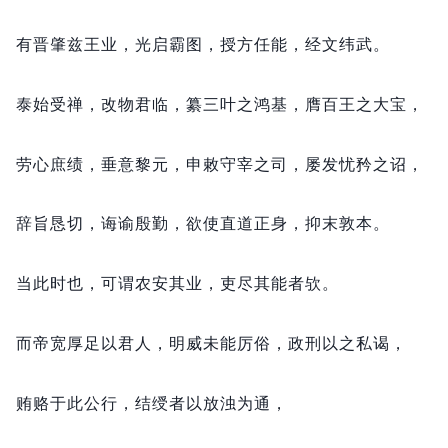
有晋肇兹王业，
光启霸图，
授方任能，
经文纬武。
泰始受禅，
改物君临，
纂三叶之鸿基，
膺百王之大宝，
劳心庶绩，
垂意黎元，
申敕守宰之司，
屡发忧矜之诏，
辞旨恳切，
诲谕殷勤，
欲使直道正身，
抑末敦本。
当此时也，
可谓农安其业，
吏尽其能者欤。
而帝宽厚足以君人，
明威未能厉俗，
政刑以之私谒，
贿赂于此公行，
结绶者以放浊为通，