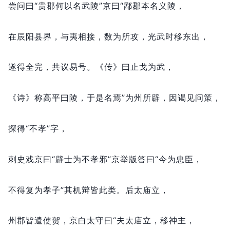
尝问曰“贵郡何以名武陵”京曰“鄙郡本名义陵，
在辰阳县界，
与夷相接，
数为所攻，
光武时移东出，
遂得全完，
共议易号。
《传》曰止戈为武，
《诗》称高平曰陵，
于是名焉”为州所辟，
因谒见问策，
探得“不孝”字，
刺史戏京曰“辟士为不孝邪”京举版答曰“今为忠臣，
不得复为孝子”其机辩皆此类。
后太庙立，
州郡皆遣使贺，
京白太守曰“夫太庙立，
移神主，