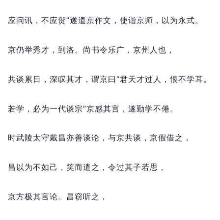
应问讯，
不应贺”遂遣京作文，
使诣京师，
以为永式。
京仍举秀才，
到洛。
尚书令乐广，
京州人也，
共谈累日，
深叹其才，
谓京曰“君天才过人，
恨不学耳。
若学，
必为一代谈宗”京感其言，
遂勤学不倦。
时武陵太守戴昌亦善谈论，
与京共谈，
京假借之，
昌以为不如己，
笑而遣之，
令过其子若思，
京方极其言论。
昌窃听之，