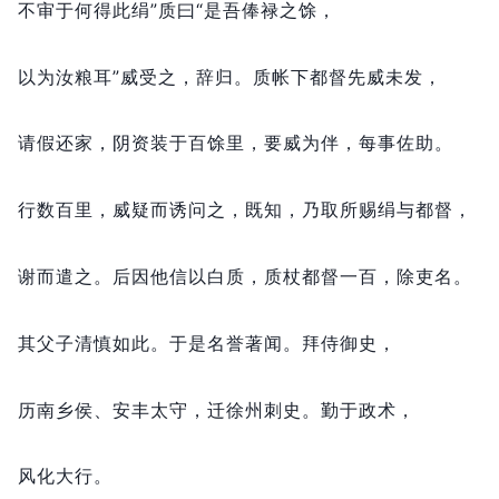
不审于何得此绢”质曰“是吾俸禄之馀，
以为汝粮耳”威受之，
辞归。
质帐下都督先威未发，
请假还家，
阴资装于百馀里，
要威为伴，
每事佐助。
行数百里，
威疑而诱问之，
既知，
乃取所赐绢与都督，
谢而遣之。
后因他信以白质，
质杖都督一百，
除吏名。
其父子清慎如此。
于是名誉著闻。
拜侍御史，
历南乡侯、安丰太守，
迁徐州刺史。
勤于政术，
风化大行。