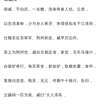
胡威，
字伯武，
一名貔。
淮南寿春人也。
父质，
以忠清著称，
少与乡人蒋济、朱绩俱知名于江淮间，
仕魏至征东将军、荆州刺史。
威早厉志尚。
质之为荆州也，
威自京都定省，
家贫，
无车马僮仆，
自驱驴单行。
每至客舍，
躬放驴，
取樵炊爨，
食毕，
复随侣进道。
既至，
见父，
停厩中十馀日。
告归，
父赐绢一匹为装。
威曰“大人清高，