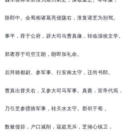
除郎中。
会蜀相诸葛亮侵陇右，
淮复请芝为别驾。
事平，
荐于公府，
辟大司马曹真掾，
转临淄侯文学。
郑袤荐于司空王朗，
朗即加礼命。
后拜骑都尉、参军事、行安南太守，
迁尚书郎。
曹真出督关右，
又参大司马军事。
真薨，
宣帝代焉，
乃引芝参骠骑军事，
转天水太守。
郡邻于蜀，
数被侵掠，
户口减削，
寇盗充斥，
芝倾心镇卫，