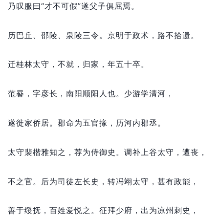
乃叹服曰“才不可假”遂父子俱屈焉。
历巴丘、邵陵、泉陵三令。
京明于政术，
路不拾遗。
迁桂林太守，
不就，
归家，
年五十卒。
范晷，
字彦长，
南阳顺阳人也。
少游学清河，
遂徙家侨居。
郡命为五官掾，
历河内郡丞。
太守裴楷雅知之，
荐为侍御史。
调补上谷太守，
遭丧，
不之官。
后为司徒左长史，
转冯翊太守，
甚有政能，
善于绥抚，
百姓爱悦之。
征拜少府，
出为凉州刺史，