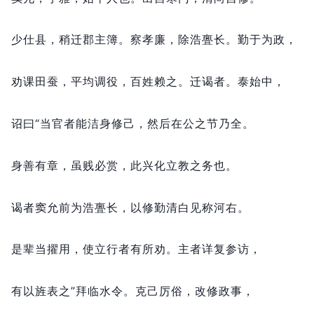
少仕县，
稍迁郡主簿。
察孝廉，
除浩亹长。
勤于为政，
劝课田蚕，
平均调役，
百姓赖之。
迁谒者。
泰始中，
诏曰“当官者能洁身修己，
然后在公之节乃全。
身善有章，
虽贱必赏，
此兴化立教之务也。
谒者窦允前为浩亹长，
以修勤清白见称河右。
是辈当擢用，
使立行者有所劝。
主者详复参访，
有以旌表之”拜临水令。
克己厉俗，
改修政事，