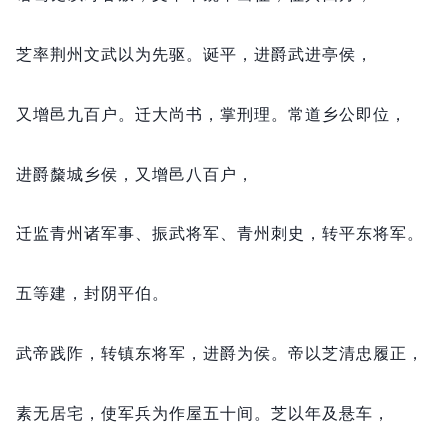
芝率荆州文武以为先驱。
诞平，
进爵武进亭侯，
又增邑九百户。
迁大尚书，
掌刑理。
常道乡公即位，
进爵斄城乡侯，
又增邑八百户，
迁监青州诸军事、振武将军、青州刺史，
转平东将军。
五等建，
封阴平伯。
武帝践阼，
转镇东将军，
进爵为侯。
帝以芝清忠履正，
素无居宅，
使军兵为作屋五十间。
芝以年及悬车，