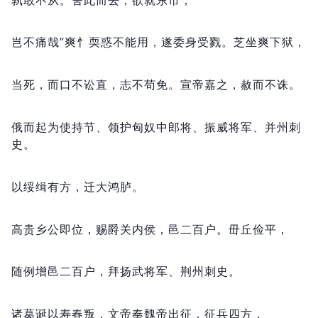
岂不痛哉”爽忄耎惑不能用，
遂委身受戮。
芝坐爽下狱，
当死，
而口不讼直，
志不苟免。
宣帝嘉之，
赦而不诛。
俄而起为使持节、领护匈奴中郎将、振威将军、并州刺
史。
以绥缉有方，
迁大鸿胪。
高贵乡公即位，
赐爵关内侯，
邑二百户。
毌丘俭平，
随例增邑二百户，
拜扬武将军、荆州刺史。
诸葛诞以寿春叛，
文帝奉魏帝出征，
征兵四方，