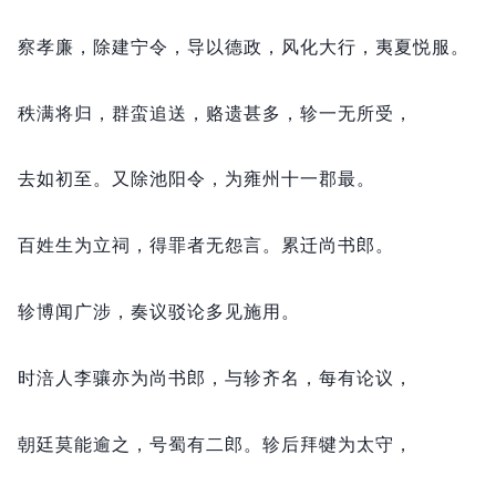
察孝廉，
除建宁令，
导以德政，
风化大行，
夷夏悦服。
秩满将归，
群蛮追送，
赂遗甚多，
轸一无所受，
去如初至。
又除池阳令，
为雍州十一郡最。
百姓生为立祠，
得罪者无怨言。
累迁尚书郎。
轸博闻广涉，
奏议驳论多见施用。
时涪人李骧亦为尚书郎，
与轸齐名，
每有论议，
朝廷莫能逾之，
号蜀有二郎。
轸后拜犍为太守，