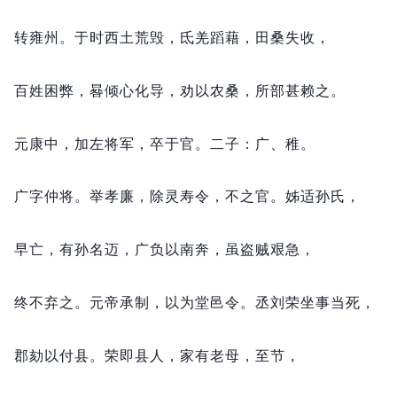
转雍州。
于时西土荒毁，
氐羌蹈藉，
田桑失收，
百姓困弊，
晷倾心化导，
劝以农桑，
所部甚赖之。
元康中，
加左将军，
卒于官。
二子：
广、稚。
广字仲将。
举孝廉，
除灵寿令，
不之官。
姊适孙氏，
早亡，
有孙名迈，
广负以南奔，
虽盗贼艰急，
终不弃之。
元帝承制，
以为堂邑令。
丞刘荣坐事当死，
郡劾以付县。
荣即县人，
家有老母，
至节，