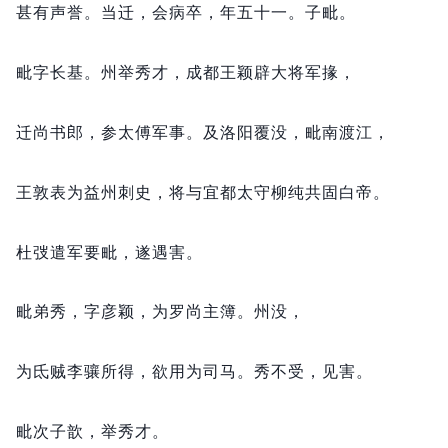
甚有声誉。
当迁，
会病卒，
年五十一。
子毗。
毗字长基。
州举秀才，
成都王颖辟大将军掾，
迁尚书郎，
参太傅军事。
及洛阳覆没，
毗南渡江，
王敦表为益州刺史，
将与宜都太守柳纯共固白帝。
杜弢遣军要毗，
遂遇害。
毗弟秀，
字彦颖，
为罗尚主簿。
州没，
为氐贼李骧所得，
欲用为司马。
秀不受，
见害。
毗次子歆，
举秀才。