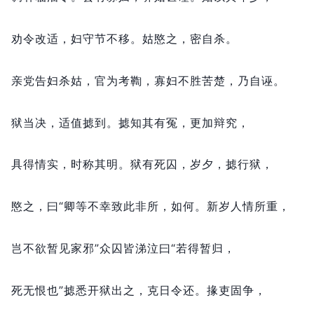
劝令改适，
妇守节不移。
姑愍之，
密自杀。
亲党告妇杀姑，
官为考鞫，
寡妇不胜苦楚，
乃自诬。
狱当决，
适值摅到。
摅知其有冤，
更加辩究，
具得情实，
时称其明。
狱有死囚，
岁夕，
摅行狱，
愍之，
曰“卿等不幸致此非所，
如何。
新岁人情所重，
岂不欲暂见家邪”众囚皆涕泣曰“若得暂归，
死无恨也”摅悉开狱出之，
克日令还。
掾吏固争，