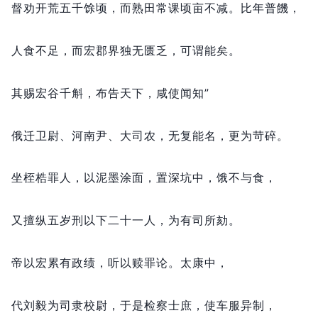
督劝开荒五千馀顷，
而熟田常课顷亩不减。
比年普饑，
人食不足，
而宏郡界独无匮乏，
可谓能矣。
其赐宏谷千斛，
布告天下，
咸使闻知”
俄迁卫尉、河南尹、大司农，
无复能名，
更为苛碎。
坐桎梏罪人，
以泥墨涂面，
置深坑中，
饿不与食，
又擅纵五岁刑以下二十一人，
为有司所劾。
帝以宏累有政绩，
听以赎罪论。
太康中，
代刘毅为司隶校尉，
于是检察士庶，
使车服异制，