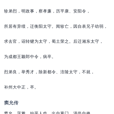
轸弟烈，
明政事，
察孝廉，
历平康、安阳令，
所居有异绩，
迁衡阳太守。
闻轸亡，
因自表兄子幼弱，
求去官，
诏转犍为太守，
蜀土荣之。
后迁湘东太守，
为成都王颖郎中令，
病卒。
烈弟良，
举秀才，
除新都令、涪陵太守，
不就，
补州大中正，
卒。
窦允传
窦允，
字雅，
始平人也。
出自寒门，
清尚自修。