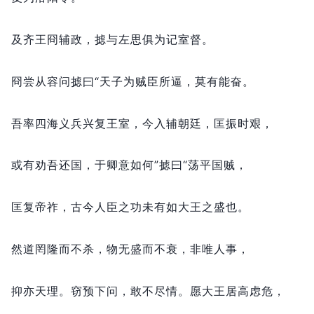
及齐王冏辅政，
摅与左思俱为记室督。
冏尝从容问摅曰“天子为贼臣所逼，
莫有能奋。
吾率四海义兵兴复王室，
今入辅朝廷，
匡振时艰，
或有劝吾还国，
于卿意如何”摅曰“荡平国贼，
匡复帝祚，
古今人臣之功未有如大王之盛也。
然道罔隆而不杀，
物无盛而不衰，
非唯人事，
抑亦天理。
窃预下问，
敢不尽情。
愿大王居高虑危，