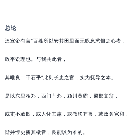
总论
汉宣帝有言“百姓所以安其田里而无叹息愁恨之心者，
政平讼理也。
与我共此者，
其唯良二千石乎”此则长吏之官，
实为抚导之本。
是以东里相郑，
西门宰邺，
颍川黄霸，
蜀郡文翁，
或吏不敢欺，
或人怀其惠，
或教移齐鲁，
或政务宽和，
斯并惇史播其徽音，
良能以为准的。