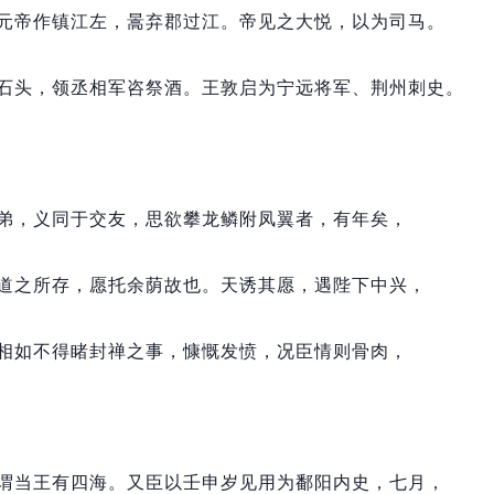
元帝作镇江左，
暠弃郡过江。
帝见之大悦，
以为司马。
石头，
领丞相军咨祭酒。
王敦启为宁远将军、荆州刺史。
弟，
义同于交友，
思欲攀龙鳞附凤翼者，
有年矣，
道之所存，
愿托余荫故也。
天诱其愿，
遇陛下中兴，
相如不得睹封禅之事，
慷慨发愤，
况臣情则骨肉，
谓当王有四海。
又臣以壬申岁见用为鄱阳内史，
七月，