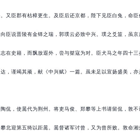
牛。
又臣郡有枯樟更生。
及臣后还京都，
陛下见臣白兔，
命臣
导向臣说晋陵有金铎之瑞，
郭璞云必致中兴。
璞之爻筮，
虽京
，
志在史籍，
而飘放遐外，
尝与桀寇为对。
臣犬马之年四十三
上达，
谨竭其顽，
献《中兴赋》一篇。
虽未足以宣扬盛美，
亦
迁陶侃，
使暠代为荆州。
将吏马俊、郑攀等上书请留侃，
敦不
、攀北迎第五猗以距暠。
暠督诸军讨曾，
又为曾所败。
敦命湘