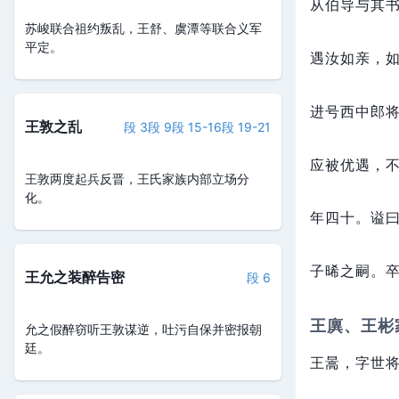
从伯导与其书
苏峻联合祖约叛乱，王舒、虞潭等联合义军
平定。
遇汝如亲，
进号西中郎
王敦之乱
段 3
段 9
段 15-16
段 19-21
应被优遇，
王敦两度起兵反晋，王氏家族内部立场分
化。
年四十。
谥
子晞之嗣。
王允之装醉告密
段 6
王廙、王彬
允之假醉窃听王敦谋逆，吐污自保并密报朝
廷。
王暠，
字世