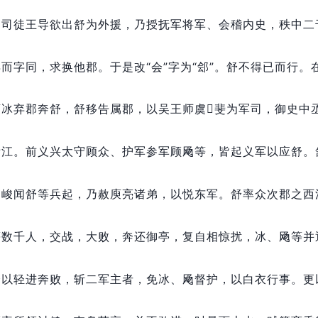
，
司徒王导欲出舒为外援，
乃授抚军将军、会稽内史，
秩中二
异而字同，
求换他郡。
于是改“会”字为“郐”。
舒不得已而行。
庾冰弃郡奔舒，
舒移告属郡，
以吴王师虞斐为军司，
御史中
浙江。
前义兴太守顾众、护军参军顾飏等，
皆起义军以应舒。
。
峻闻舒等兵起，
乃赦庾亮诸弟，
以悦东军。
舒率众次郡之西
等数千人，
交战，
大败，
奔还御亭，
复自相惊扰，
冰、飏等并
舒以轻进奔败，
斩二军主者，
免冰、飏督护，
以白衣行事。
更