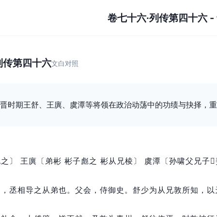
卷七十六·列传第四十六
-
》
列传第四十六
文白对照
晋时期王舒、王廙、虞潭等将领在政治动荡中的功绩与抉择，重
之〕 王廙〔弟彬 彬子彪之 彬从兄棱〕 虞潭〔孙啸父兄子
明，
丞相导之从弟也。
父会，
侍御史。
舒少为从兄敦所知，
以