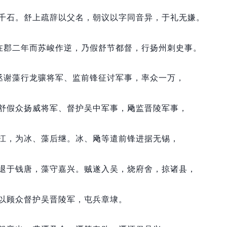
千石。
舒上疏辞以父名，
朝议以字同音异，
于礼无嫌。
在郡二年而苏峻作逆，
乃假舒节都督，
行扬州刺史事。
丞谢藻行龙骧将军、监前锋征讨军事，
率众一万，
舒假众扬威将军、督护吴中军事，
飏监晋陵军事，
江，
为冰、藻后继。
冰、飏等遣前锋进据无锡，
退于钱唐，
藻守嘉兴。
贼遂入吴，
烧府舍，
掠诸县，
以顾众督护吴晋陵军，
屯兵章埭。