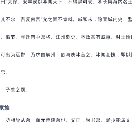
曰“太保、安丰侯以孝闻天下，
不得辞司隶。
和长舆海内名
如其不尔，
吾复何言”允之固不肯就。
咸和末，
除宣城内史、
将、假节。
寻迁南中郎将、江州刺史。
莅政甚有威惠。
时王恬
不可出为远郡，
乃求自解州，
欲与庾冰言之。
冰闻甚愧，
即以
曰忠。
卒，
子肇之嗣。
家族
将，
丞相导从弟，
而元帝姨弟也。
父正，
尚书郎。
暠少能属文