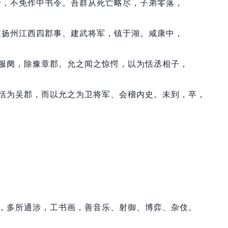
士，
不免作中书令。
吾群从死亡略尽，
子弟零落，
监扬州江西四郡事、建武将军，
镇于湖。
咸康中，
服阕，
除豫章郡。
允之闻之惊愕，
以为恬丞相子，
恬为吴郡，
而以允之为卫将军、会稽内史。
未到，
卒，
，
多所通涉，
工书画，
善音乐、射御、博弈、杂伎。