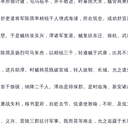
潭率所领讨健，
屯乌苞亭，
并不敢进。
时暴雨大水，
贼管商乘
。
舒更遣将军陈孺率精锐千人增戍海浦，
所在筑垒。
或劝舒宜
紫壁。
于是贼转攻吴兴，
潭诸军复退。
贼复掠东迁、馀杭、武
、陈孺及扬烈司马朱焘，
以精锐三千，
轻邀贼于武康，
出其不
械，
进兵助潭。
时贼韩晃既破宣城，
转入故鄣、长城。
允之遣
斩首千馀级，
纳降二千人。
潭由是得保郡。
是时临海、新安诸
以屡战失利，
移书盟府，
自贬去节。
侃遣使敦喻，
不听。
及侃
郡、义兴、晋陵三郡征讨军事。
既而晃等南走，
允之追蹑于长