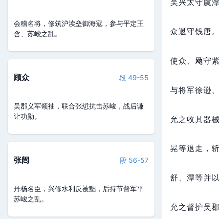
吴兴太守虞
会稽名将，修筑沪渎垒御海寇，参与平定王
众退守钱唐
含、苏峻之乱。
使众、飏守
顾众
段 49-55
与将军徐逊
吴郡义军领袖，联合张悊抗击苏峻，战后谦
让功勋。
允之收其器
晃等退走，
张闿
段 56-57
舒、潭等并
丹杨名臣，兴修水利反被黜，后持节督军平
苏峻之乱。
允之督护吴