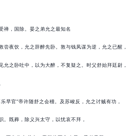
受禅，
国除。
晏之弟允之最知名
敦尝夜饮，
允之辞醉先卧。
敦与钱凤谋为逆，
允之已醒，
见允之卧吐中，
以为大醉，
不复疑之。
时父舒始拜廷尉，
。
不乐早官”帝许随舒之会稽。
及苏峻反，
允之讨贼有功，
职。
既葬，
除义兴太守，
以忧哀不拜，