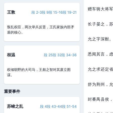
赠车骑大将
王敦
段 2-3
段 9
段 15-16
段 19-21
长子晏之，
叛乱权臣，两次举兵反晋，王氏家族内部矛
盾的核心。
允之字深猷
悉闻其言，
桓温
段 25
段 32
段 34-36
允之求还定
权倾朝野的大司马，王彪之智对其废立图
谋。
舒为荆州，
重要事件
封番禺县侯
苏峻之乱
段 4
段 43-44
段 51-54