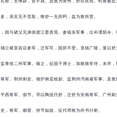
州礼命，
太傅辟，
皆不就。
及敦为青州，
舒往依焉。
时敦被征
甚多，
亲宾无不竞取，
惟舒一无所眄，
益为敦所赏。
康，
因与诸父兄弟俱渡江委质焉。
参镇东军事，
出补溧阳令。
宣城公褚裒咨议参军，
迁军司，
固辞不受。
裒镇广陵，
复以舒
、监青徐二州军事。
顷之，
征国子博士，
加散骑常侍，
未拜，
扬将军、荆州刺史、领护南蛮校尉、监荆州沔南诸军事。
及敦
、平西将军、假节。
寻以陶侃代舒，
迁舒为安南将军、广州刺
刺史，
将军、都督、持节如故。
征代邓攸为尚书仆射。