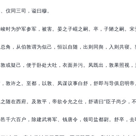
军、仪同三司，
谥曰穆。
苏峻时为护军参军，
被害。
晏之子崐之嗣。
卒，
子陋之嗣。
宋
。
总角，
从伯敦谓为似己，
恒以自随，
出则同舆，
入则共寝。
虑敦或疑己，
便于卧处大吐，
衣面并污。
凤既出，
敦果照视，
省，
敦许之。
至都，
以敦、凤谋议事白舒，
舒即与导俱启明帝
允之随在西府。
及敦平，
帝欲令允之仕，
舒请曰“臣子尚少，
，
邑千六百户，
除建武将军、钱唐令，
领司盐都尉。
舒卒，
去