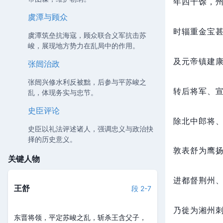
年四十馀，
虞潭与顾众
时辎重金宝
虞潭筑垒抗海寇，顾众联合义军抗击苏
峻，展现地方势力在乱局中的作用。
及元帝镇建
张闿治政
张闿兴修水利反被黜，后参与平苏峻之
转后将军、
乱，体现务实与忠节。
史臣评论
除北中郎将
史臣以礼法评述诸人，强调忠义与政治抉
择的历史意义。
敦表舒为鹰
关键人物
进都督荆州
王舒
段 2-7
乃徙为湘州
东晋将领，平定苏峻之乱，斩杀王含父子，