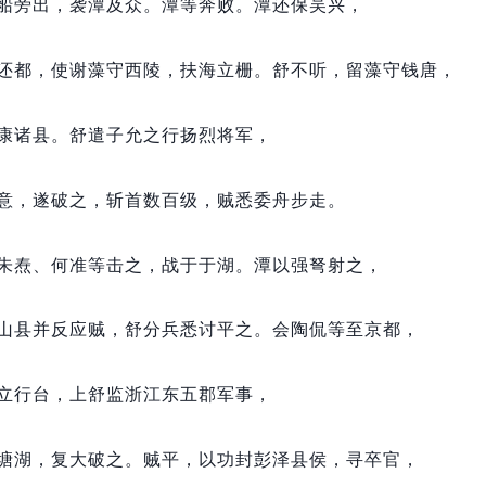
船旁出，
袭潭及众。
潭等奔败。
潭还保吴兴，
还都，
使谢藻守西陵，
扶海立栅。
舒不听，
留藻守钱唐，
康诸县。
舒遣子允之行扬烈将军，
意，
遂破之，
斩首数百级，
贼悉委舟步走。
朱焘、何准等击之，
战于于湖。
潭以强弩射之，
山县并反应贼，
舒分兵悉讨平之。
会陶侃等至京都，
立行台，
上舒监浙江东五郡军事，
塘湖，
复大破之。
贼平，
以功封彭泽县侯，
寻卒官，