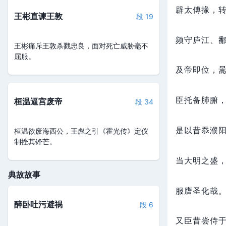
辟太傅掾，
王彬直谏王敦
段 19
频守庐江、
王彬痛斥王敦杀戮忠良，面对死亡威胁毫不
屈服。
及帝即位，
臣托备肺腑
桓温逼宫废帝
段 34
是以昔忝濮
桓温欲废海西公，王彪之引《霍光传》定仪
制挫其锋芒。
当大明之盛
典故故事
服膺圣化哉
醉卧吐污避祸
段 6
又臣昔尝侍