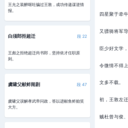
王允之装醉呕吐骗过王敦，成功传递谋逆情
报。
四星聚于牵
又骠骑将军
白须郎拒超迁
段 22
臣少好文学
王彪之拒绝超迁尚书郎，坚持依才任职原
则。
令微情不得
文多不载。
虞啸父献鲊闹剧
段 47
初，
王敦左
虞啸父误解孝武帝问政，答以进献鱼鲊贻笑
大方。
贼杜曾与俊