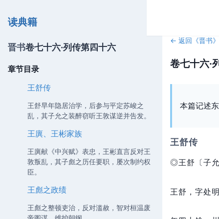
读典籍
← 返回《
晋书
晋书
卷七十六·列传第四十六
卷七十六·
章节目录
王舒传
本篇记述东
王舒早年隐居治学，后参与平定苏峻之
乱，其子允之装醉窃听王敦谋逆并告发。
王廙、王彬家族
王舒传
王廙献《中兴赋》表忠，王彬直言反对王
敦叛乱，其子彪之历任要职，屡次制约权
◎王舒〔子允
臣。
王彪之政绩
王舒，
字处
王彪之整顿吏治，反对滥赦，智对桓温废
帝图谋，维护朝纲。