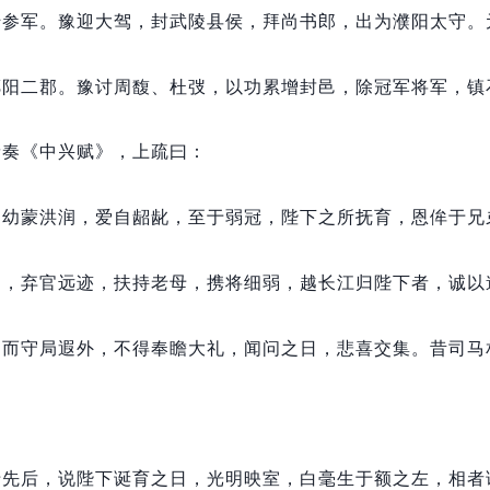
转参军。
豫迎大驾，
封武陵县侯，
拜尚书郎，
出为濮阳太守。
鄱阳二郡。
豫讨周馥、杜弢，
以功累增封邑，
除冠军将军，
镇
暠奏《中兴赋》，
上疏曰：
，
幼蒙洪润，
爱自龆龀，
至于弱冠，
陛下之所抚育，
恩侔于兄
阳，
弃官远迹，
扶持老母，
携将细弱，
越长江归陛下者，
诚以
，
而守局遐外，
不得奉瞻大礼，
闻问之日，
悲喜交集。
昔司马
。
于先后，
说陛下诞育之日，
光明映室，
白毫生于额之左，
相者