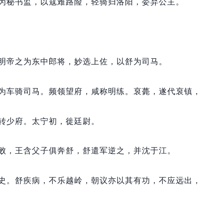
为秘书监，
以寇难路险，
轻骑归洛阳，
委弃公主。
明帝之为东中郎将，
妙选上佐，
以舒为司马。
为车骑司马。
频领望府，
咸称明练。
裒薨，
遂代裒镇，
转少府。
太宁初，
徙廷尉。
败，
王含父子俱奔舒，
舒遣军逆之，
并沈于江。
史。
舒疾病，
不乐越岭，
朝议亦以其有功，
不应远出，