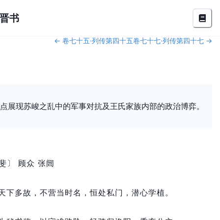
晋书
←
卷七十五·列传第四十五
卷七十七·列传第四十七
→
点展现苏峻之乱中的军事对抗及王氏家族内部的政治博弈。
斐〕 顾众 张闿
天下多故，
不营当时名，
恒处私门，
潜心学植。