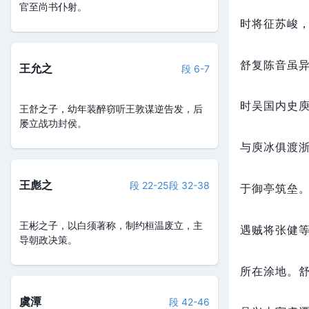
官至尚书仆射。
时将征苏峻
舒复陈音虽
王允之
段 6-7
时吴国内史
王舒之子，幼年装醉窃听王敦谋逆告发，后
屡立战功封侯。
与庾冰俱渡
王彪之
段 22-25
段 32-38
于御亭筑垒
王彬之子，以白须著称，制约桓温废立，主
遇贼将张健
导朝政决策。
所在涂地。
虞潭
段 42-46