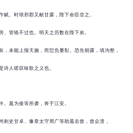
作赋。
时琅邪郡又献甘露，
陛下命臣尝之。
房、管辂不过也。
明天之历数在陛下矣。
矣，
未能上报天施，
而愆负屡彰。
恐先朝露，
填沟壑，
是诗人嗟叹咏歌之义也。
许。
暠为俊等所袭，
奔于江安。
州刺史甘卓、豫章太守周广等助暠击曾，
曾众溃，