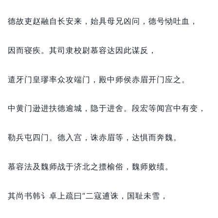
德故吏赵融自长安来，
始具母兄凶问，
德号恸吐血，
因而寝疾。
其司隶校尉慕容达因此谋反，
遣牙门皇璆率众攻端门，
殿中师侯赤眉开门应之。
中黄门逊进扶德逾城，
隐于进舍。
段宏等闻宫中有变，
勒兵屯四门。
德入宫，
诛赤眉等，
达惧而奔魏。
慕容法及魏师战于济北之摽榆俗，
魏师败绩。
其尚书韩讠卓上疏曰“二寇逋诛，
国耻未雪，