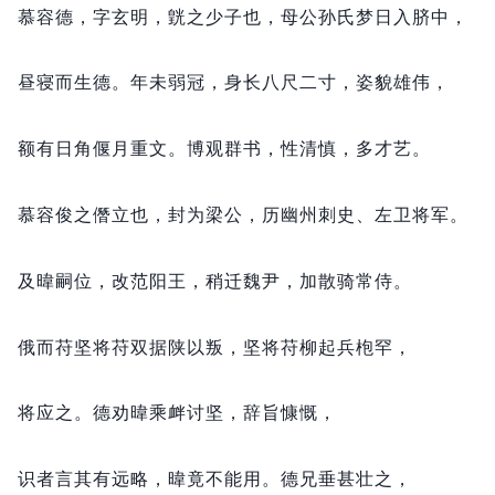
慕容德，
字玄明，
皝之少子也，
母公孙氏梦日入脐中，
昼寝而生德。
年未弱冠，
身长八尺二寸，
姿貌雄伟，
额有日角偃月重文。
博观群书，
性清慎，
多才艺。
慕容俊之僭立也，
封为梁公，
历幽州刺史、左卫将军。
及暐嗣位，
改范阳王，
稍迁魏尹，
加散骑常侍。
俄而苻坚将苻双据陕以叛，
坚将苻柳起兵枹罕，
将应之。
德劝暐乘衅讨坚，
辞旨慷慨，
识者言其有远略，
暐竟不能用。
德兄垂甚壮之，