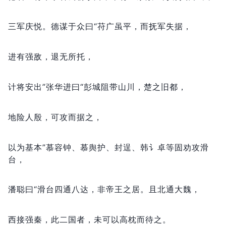
三军庆悦。
德谋于众曰“苻广虽平，
而抚军失据，
进有强敌，
退无所托，
计将安出”张华进曰“彭城阻带山川，
楚之旧都，
地险人殷，
可攻而据之，
以为基本”慕容钟、慕舆护、封逞、韩讠卓等固劝攻滑
台，
潘聪曰“滑台四通八达，
非帝王之居。
且北通大魏，
西接强秦，
此二国者，
未可以高枕而待之。