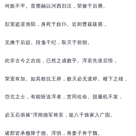
何敌不平。
昔窦融以河西归汉，
荣被于后裔。
彭宠盗逆渔阳，
身死于奴仆。
近则曹嶷跋扈，
见擒于后赵。
段龛干纪，
取灭于前朝。
此非古今之吉凶，
已然之成败乎。
浑若先迷后悟，
荣宠有加。
如其敢抗王师，
败灭必无遣烬。
稷下之雄，
岱北之士，
有能斩送浑者，
赏同佐命。
脱履机不发，
必玉石俱摧”浑闻德军将至，
徙八千馀家入广固。
诸郡皆承檄降于德。
浑惧，
将妻子奔于魏。