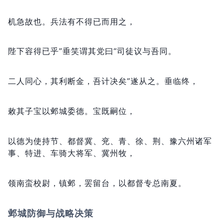
机急故也。
兵法有不得已而用之，
陛下容得已乎”垂笑谓其党曰“司徒议与吾同。
二人同心，
其利断金，
吾计决矣”遂从之。
垂临终，
敕其子宝以邺城委德。
宝既嗣位，
以德为使持节、都督冀、兖、青、徐、荆、豫六州诸军
事、特进、车骑大将军、冀州牧，
领南蛮校尉，
镇邺，
罢留台，
以都督专总南夏。
邺城防御与战略决策