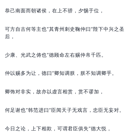
恭己南面而朝诸侯，
在上不骄，
夕惕于位，
可方自古何等主也”其青州刺史鞠仲曰“陛下中兴之圣
后，
少康、光武之俦也”德顾命左右赐仲帛千匹。
仲以赐多为让，
德曰“卿知调朕，
朕不知调卿乎。
卿饰对非实，
故亦以虚言相赏，
赏不谬加，
何足谢也”韩范进曰“臣闻天子无戏言，
忠臣无妄对。
今日之论，
上下相欺，
可谓君臣俱失”德大悦，