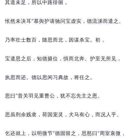
其道未足，
所以中路徘徊，
怅然未决耳”慕舆护请驰问宝虚实，
德流涕而遣之。
乃率壮士数百，
随思而北，
因谋杀宝。
初，
宝遣思之后，
知德摄位，
惧而北奔。
护至无所见，
执思而还。
德以思闲习典故，
将任之。
思曰“昔关羽见重曹公，
犹不忘先主之恩。
思虽刑余贱隶，
荷国宠灵，
犬马有心，
而况人乎。
乞还就上，
以明微节”德固留之，
思怒曰“周室衰微，