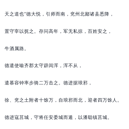
天之道也”德大悦，
引师而南，
兖州北鄙诸县悉降，
置守宰以抚之。
存问高年，
军无私掠，
百姓安之，
牛酒属路。
德遣使喻齐郡太守辟闾浑，
浑不从，
遣慕容钟率步骑二万击之。
德进据琅邪，
徐、兖之土附者十馀万，
自琅邪而北，
迎者四万馀人。
德进寇莒城，
守将任安委城而遁，
以潘聪镇莒城。