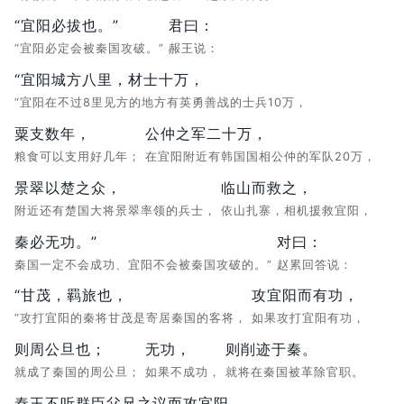
“宜阳必拔也。”
君曰：
“宜阳必定会被秦国攻破。”
赧王说：
“宜阳城方八里，材士十万，
“宜阳在不过8里见方的地方有英勇善战的士兵10万，
粟支数年，
公仲之军二十万，
粮食可以支用好几年；
在宜阳附近有韩国国相公仲的军队20万，
景翠以楚之众，
临山而救之，
附近还有楚国大将景翠率领的兵士，
依山扎寨，相机援救宜阳，
秦必无功。”
对曰：
秦国一定不会成功、宜阳不会被秦国攻破的。”
赵累回答说：
“甘茂，羁旅也，
攻宜阳而有功，
“攻打宜阳的秦将甘茂是寄居秦国的客将，
如果攻打宜阳有功，
则周公旦也；
无功，
则削迹于秦。
就成了秦国的周公旦；
如果不成功，
就将在秦国被革除官职。
秦王不听群臣父兄之议而攻宜阳。