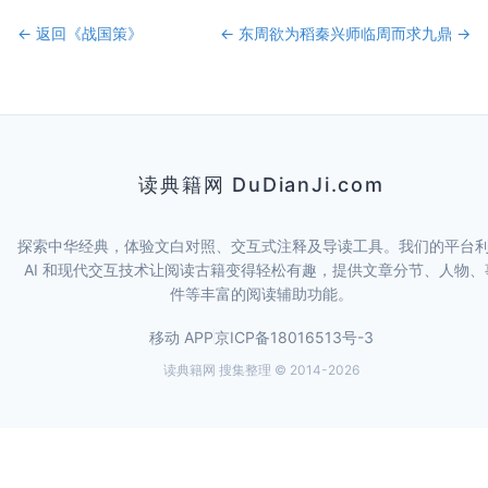
← 返回《
战国策
》
←
东周欲为稻
秦兴师临周而求九鼎
→
读典籍网 DuDianJi.com
探索中华经典，体验文白对照、交互式注释及导读工具。我们的平台
AI 和现代交互技术让阅读古籍变得轻松有趣，提供文章分节、人物、
件等丰富的阅读辅助功能。
移动 APP
京ICP备18016513号-3
读典籍网 搜集整理 © 2014-
2026