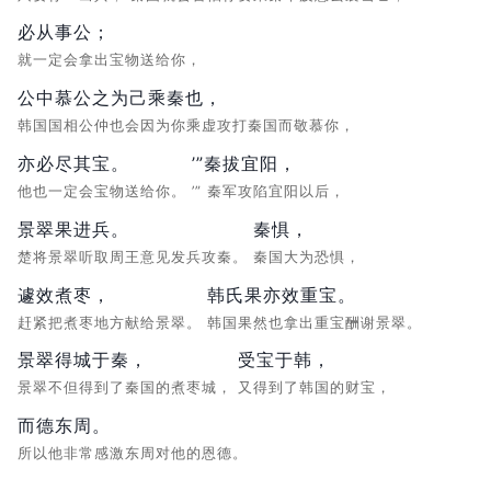
必从事公；
就一定会拿出宝物送给你，
公中慕公之为己乘秦也，
韩国国相公仲也会因为你乘虚攻打秦国而敬慕你，
亦必尽其宝。
’”秦拔宜阳，
他也一定会宝物送给你。
’” 秦军攻陷宜阳以后，
景翠果进兵。
秦惧，
楚将景翠听取周王意见发兵攻秦。
秦国大为恐惧，
遽效煮枣，
韩氏果亦效重宝。
赶紧把煮枣地方献给景翠。
韩国果然也拿出重宝酬谢景翠。
景翠得城于秦，
受宝于韩，
景翠不但得到了秦国的煮枣城，
又得到了韩国的财宝，
而德东周。
所以他非常感激东周对他的恩德。