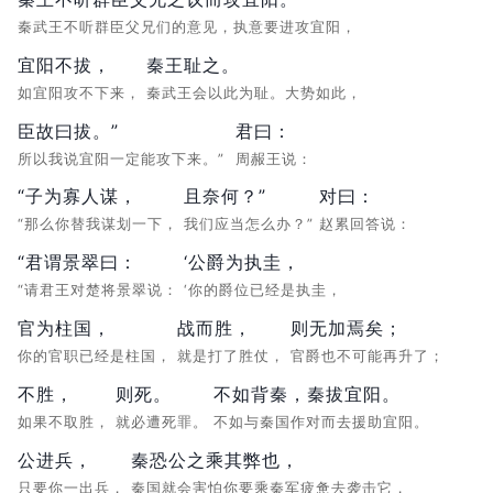
秦武王不听群臣父兄们的意见，执意要进攻宜阳，
宜阳不拔，
秦王耻之。
如宜阳攻不下来，
秦武王会以此为耻。大势如此，
臣故曰拔。”
君曰：
所以我说宜阳一定能攻下来。”
周赧王说：
“子为寡人谋，
且奈何？”
对曰：
“那么你替我谋划一下，
我们应当怎么办？”
赵累回答说：
“君谓景翠曰：
‘公爵为执圭，
“请君王对楚将景翠说：
‘你的爵位已经是执圭，
官为柱国，
战而胜，
则无加焉矣；
你的官职已经是柱国，
就是打了胜仗，
官爵也不可能再升了；
不胜，
则死。
不如背秦，秦拔宜阳。
如果不取胜，
就必遭死罪。
不如与秦国作对而去援助宜阳。
公进兵，
秦恐公之乘其弊也，
只要你一出兵，
秦国就会害怕你要乘秦军疲惫去袭击它，