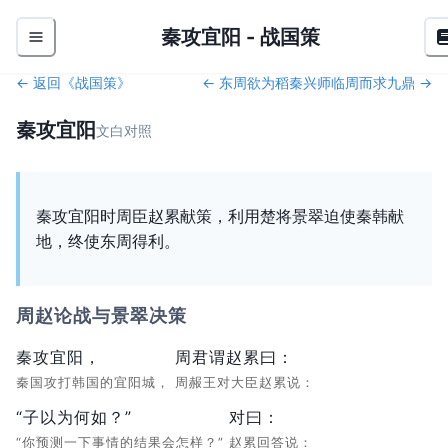
秦攻宜阳
-
战国策
← 返回《
战国策
》
←
东周欲为稻
秦兴师临周而求九鼎
→
秦攻宜阳
文白对照
秦攻宜阳时周臣赵累献策，利用楚将景翠迫使秦韩献
地，终使东周得利。
周赵论战与景翠决策
秦攻宜阳，
周君谓赵累曰：
秦国攻打韩国的宜阳城，
周赧王对大臣赵累说：
“子以为何如？”
对曰：
“你预测一下事情的结果会怎样？”
赵累回答说：