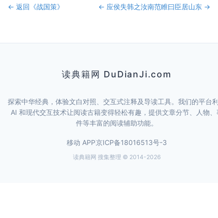
← 返回《
战国策
》
←
应侯失韩之汝南
范睢曰臣居山东
→
读典籍网 DuDianJi.com
探索中华经典，体验文白对照、交互式注释及导读工具。我们的平台
AI 和现代交互技术让阅读古籍变得轻松有趣，提供文章分节、人物、
件等丰富的阅读辅助功能。
移动 APP
京ICP备18016513号-3
读典籍网 搜集整理 © 2014-
2026