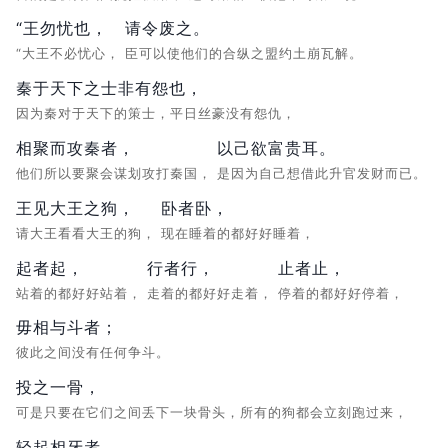
“王勿忧也，
请令废之。
“大王不必忧心，
臣可以使他们的合纵之盟约土崩瓦解。
秦于天下之士非有怨也，
因为秦对于天下的策士，平日丝豪没有怨仇，
相聚而攻秦者，
以己欲富贵耳。
他们所以要聚会谋划攻打秦国，
是因为自己想借此升官发财而已。
王见大王之狗，
卧者卧，
请大王看看大王的狗，
现在睡着的都好好睡着，
起者起，
行者行，
止者止，
站着的都好好站着，
走着的都好好走着，
停着的都好好停着，
毋相与斗者；
彼此之间没有任何争斗。
投之一骨，
可是只要在它们之间丢下一块骨头，所有的狗都会立刻跑过来，
轻起相牙者，