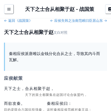
天下之士合从相聚于赵
-
战国策
← 返回《
战国策
》
←
应侯失韩之汝南
范睢曰臣居山东
→
天下之士合从相聚于赵
文白对照
秦相应侯派唐雎以金钱分化合从之士，导致其内斗而
瓦解。
应侯献策
天下之士，
合从相聚于赵，
天下的策士都聚集在赵国讨论合纵盟约，
而欲攻秦。
秦相应侯曰：
目的是联合六国抗拒强秦，
这时秦相应侯范睢对秦王说：