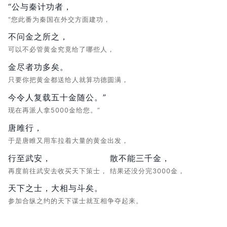
“公与秦计功者，
“您此番为秦国在外交方面建功，
不问金之所之，
可以不必管黄金究竟给了哪些人，
金尽者功多矣。
只要你把黄金都送给人就算功德圆满，
今令人复载五十金随公。”
现在再派人拿5000金给您。”
唐雎行，
于是唐睢又用车拉着大量的黄金出发，
行至武安，
散不能三千金，
再度前往武安去收买天下策士，
结果还没分完3000金，
天下之士，大相与斗矣。
参加合纵之约的天下谋士就互相争夺起来。