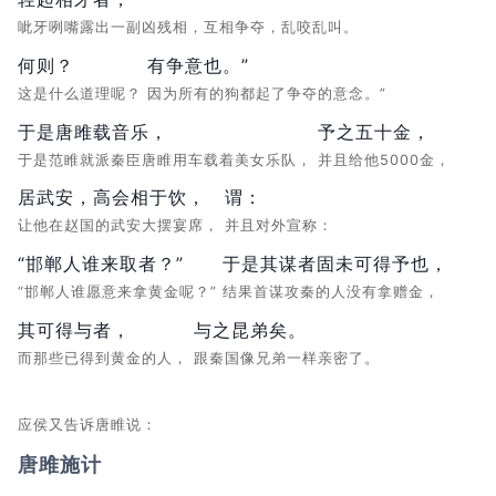
呲牙咧嘴露出一副凶残相，互相争夺，乱咬乱叫。
何则？
有争意也。”
这是什么道理呢？
因为所有的狗都起了争夺的意念。”
于是唐雎载音乐，
予之五十金，
于是范睢就派秦臣唐睢用车载着美女乐队，
并且给他5000金，
居武安，高会相于饮，
谓：
让他在赵国的武安大摆宴席，
并且对外宣称：
“邯郸人谁来取者？”
于是其谋者固未可得予也，
“邯郸人谁愿意来拿黄金呢？”
结果首谋攻秦的人没有拿赠金，
其可得与者，
与之昆弟矣。
而那些已得到黄金的人，
跟秦国像兄弟一样亲密了。
应侯又告诉唐睢说：
唐雎施计