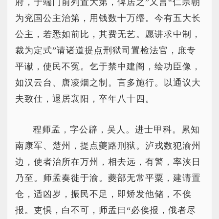
府，于端门前列置大第，俾居之”又言“仁宗朝
为兖国公主治第，用钱数十万缗。今有五大长
公主，若悉如前比，其费无艺。愿讲求中制，
裁为定式”请诸道提点刑狱司置检法官，庶专
平谳，使民不冤。乞于禁中建阁，绘功臣像，
如汉云台、唐凌烟之制。言多施行。以通议大
夫致仕，退居襄阳，卒年八十四。
程师孟，字公辟，吴人。进士甲科。累知
南康军、楚州，提点夔路刑狱。泸戎数犯渝州
边，使者治所在万州，相去远，有警，率浃日
乃至。师孟奏徙于渝。夔部无常平粟，建请置
仓，适凶岁，振民不足，即矫发他储，不俟
报。吏惧，白不可，师孟曰“必俟报，俄者尽