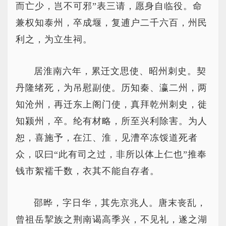
而亡少，岂不可邪”表三请，愿身自临役。命
兼权知泰州，卒成堰，复逋户二千六百，州民
利之，为立生祠。
居淮南六年，累迁文思使、昭州刺史。契
丹隆绪死，为吊慰副使。历知秦、瀛二州，两
知沧州，再迁东上阁门使，真拜乾州刺史，徙
知颍州，卒。纶有材略，所至兴利除害。为人
恕，喜施予，在江、淮，见漕卒冻馁道死者
众，叹曰“此有司之过，非所以体上仁也”推奉
钱市絮襦千数，衣其不能自存者。
邵晔，字日华，其先京兆人。唐末丧乱，
曾祖岳挈族之荆南谒高季兴，不见礼，遂之湖