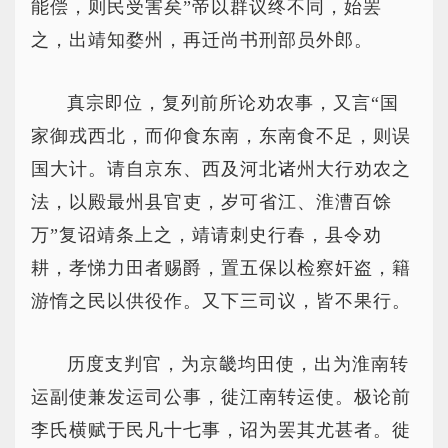
能偿，则民受害矣”帝以群议终不同，始罢
之，出靖知婺州，再迁尚书刑部员外郎。
真宗即位，复列前所论劝农事，又言“国
家御戎西北，而仰食东南，东南食不足，则误
国大计。请自京东、西及河北诸州大行劝农之
法，以殿最州县官吏，岁可省江、淮漕百馀
万”复诏靖条上之，靖请刺史行春，县令劝
耕，孝悌力田者赐爵，置五保以检察奸盗，籍
游惰之民以供役作。又下三司议，皆不果行。
历度支判官，为京畿均田使，出为淮南转
运副使兼发运司公事，徙江南转运使。极论前
李氏横赋于民凡十七事，诏为罢其尤甚者。徙