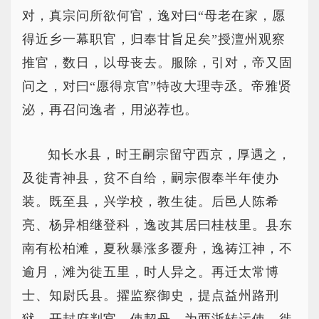
对，真宗问所欲何官，逸对曰“母老在家，愿
得近乡一幕职官，归奉甘旨足矣”授澶州观察
推官，数日，以母丧去。服除，引对，帝又固
问之，对曰“愿得京官”特改大理寺丞。帝雅贤
泌，再召问逸者，用泌荐也。
知长水县，时王嗣宗留守西京，厚遇之，
及徙青神县，贫不自给，嗣宗假奉半年使办
装。既至县，兴学校，教生徒。后邑人陈希
亮、杨异相继登科，逸改其居曰桂枝里。县东
南有松柏滩，夏秋暴涨多覆舟，逸祷江神，不
逾月，滩为徙五里，时人异之。再迁太常博
士、知尉氏县。擢监察御史，提点益州路刑