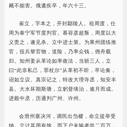
飓不能害。俄遘疾卒，年六十三。
崔立，字本之，开封鄢陵人。祖周度，仕
周为泰宁军节度判官。慕容彦超叛，周度以大
义责之，遂见杀。立中进士第。为果州团练推
官，役兵辇官物，道险，乃率众钱，佣舟载
归。知州姜从革论如率敛法，当斩三人，立
曰“此非私己，罪杖尔”从革初不听，卒论奏，
诏如立议。真宗记之，特改大理寺丞，知安丰
县。大水坏期斯塘，立躬督缮治，逾月而成。
进殿中丞，历通判广州、许州。
会滑州塞决河，调民出刍楗，命立提举受
纳。立计其用有馀，而下户未输者尚二百万，