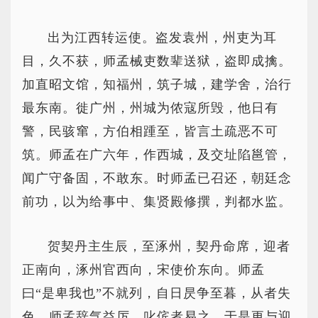
出为江西转运使。盗发袁州，州吏为耳
目，久不获，师孟械吏数辈送狱，盗即成擒。
加直昭文馆，知福州，筑子城，建学舍，治行
最东南。徙广州，州城为侬寇所毁，他日有
警，民骇窜，方伯相踵至，皆言土疏恶不可
筑。师孟在广六年，作西城，及交址陷邕管，
闻广守备固，不敢东。时师孟已召还，朝廷念
前功，以为给事中、集贤殿修撰，判都水监。
贺契丹主生辰，至涿州，契丹命席，迎者
正南向，涿州官西向，宋使价东向。师孟
曰“是卑我也”不就列，自日昃争至暮，从者失
色，师孟辞气益厉，叱傧者易之，于是更与迎