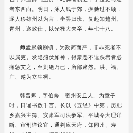
者东西向。明日，涿人钱于郊，疾驰过不顾，
涿人移雄州以为言，坐罢归班。复起知越州、
青州，遂致仕，以光禄大夫卒，年七十八。
师孟累领剧镇，为政简而严，罪非死者不
以属吏。发隐擿伏如神，得豪恶不逞跌宕者必
痛惩艾之，至剿绝乃已，所部肃然。洪、福、
广、越为立生祠。
韩晋卿，字伯修，密州安丘人。为童子
时，日诵书数千言。长以《五经》中第，历肥
乡嘉兴主簿、安肃军司法参军、平城令大理详
断、审刑详议官，通判应天府，知同州、寿