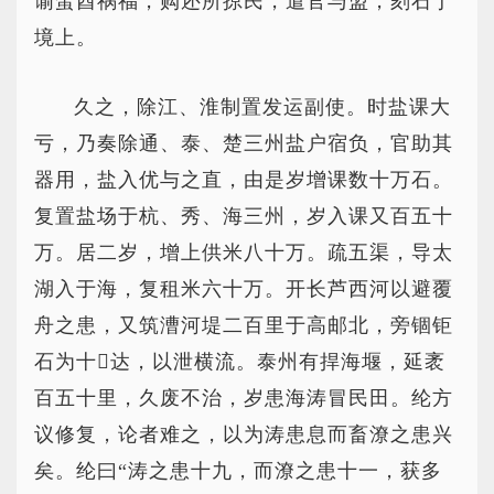
谕蛮酋祸福，购还所掠民，遣官与盟，刻石于
境上。
久之，除江、淮制置发运副使。时盐课大
亏，乃奏除通、泰、楚三州盐户宿负，官助其
器用，盐入优与之直，由是岁增课数十万石。
复置盐场于杭、秀、海三州，岁入课又百五十
万。居二岁，增上供米八十万。疏五渠，导太
湖入于海，复租米六十万。开长芦西河以避覆
舟之患，又筑漕河堤二百里于高邮北，旁锢钜
石为十达，以泄横流。泰州有捍海堰，延袤
百五十里，久废不治，岁患海涛冒民田。纶方
议修复，论者难之，以为涛患息而畜潦之患兴
矣。纶曰“涛之患十九，而潦之患十一，获多