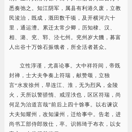
悉奏弛之。知江阴军，属县有利港久废，立教
民浚治，既成，溉田数千顷，及开横河六十
里，通运漕。累迁太常少卿，历知棣、汉、
相、潞、兖、郓、泾七州。兖州岁大饑，募富
人出谷十万馀石振饿者，所全活者甚众。
立性淳谨，尤喜论事。大中祥符间，帝既
封禅，士大夫争奏上符瑞，献赞颂，立独
言“水发徐州，旱连江、淮，无为烈风，金陵
火，天所以警骄惰、戒淫泆也，区区符瑞，尚
何足为治道言哉”前后上四十馀事。以右谏议
大夫知耀州，改知濠州，迁给事中。告老，进
尚书工部侍郎致仕，卒。识韩琦于布衣，以女