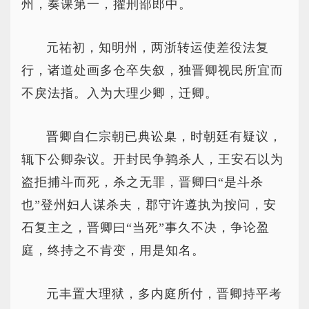
州，奏课第一，擢刑部郎中。
元祐初，知明州，两浙转运使差役法复
行，诸道处画多仓卒失叙，独晋卿视民所宜而
不戾法指。入为大理少卿，迁卿。
晋卿自仁宗朝已典讼臬，时朝廷有疑议，
辄下公卿杂议。开封民争鹑杀人，王安石以为
盗拒捕斗而死，杀之无罪，晋卿曰“是斗杀
也”登州妇人谋杀夫，郡守许遵执为按问，安
石复主之，晋卿曰“当死”事久不决，争论盈
庭，终持之不肯变，用是知名。
元丰置大理狱，多内庭所付，晋卿持平考