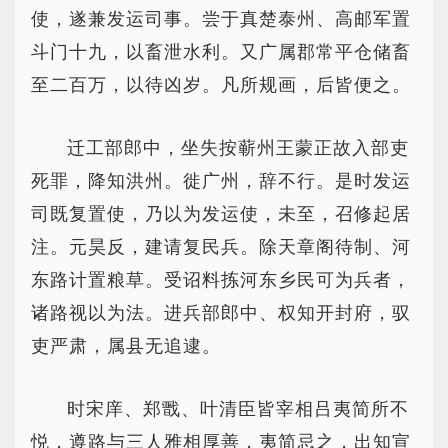
使，遂兼发运司事。尝于真楚泰州、高邮军置
斗门十九，以畜泄水利。又广属郡常平仓储畜
至二百万，以待凶岁。凡所规画，后皆便之。
迁工部郎中，坐失按蕲州王蒙正故入部吏
死罪，降知洪州。徙广州，辞不行。是时发运
司既复置使，乃以为发运使，未至，召修起居
注。元昊反，建请复民兵。除天章阁待制、河
东路计置粮草。受诏料拣河东乡民可为兵者，
诸路视以为法。进兵部郎中、权知开封府，驭
吏严肃，属县无追逮。
时宋庠、郑戬、叶清臣皆宰相吕夷简所不
悦，遵路与三人雅相厚善，夷简忌之，出知宣