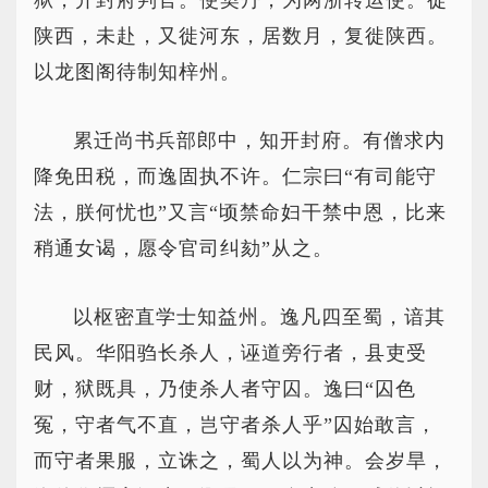
狱，开封府判官。使契丹，为两浙转运使。徙
陕西，未赴，又徙河东，居数月，复徙陕西。
以龙图阁待制知梓州。
累迁尚书兵部郎中，知开封府。有僧求内
降免田税，而逸固执不许。仁宗曰“有司能守
法，朕何忧也”又言“顷禁命妇干禁中恩，比来
稍通女谒，愿令官司纠劾”从之。
以枢密直学士知益州。逸凡四至蜀，谙其
民风。华阳驺长杀人，诬道旁行者，县吏受
财，狱既具，乃使杀人者守囚。逸曰“囚色
冤，守者气不直，岂守者杀人乎”囚始敢言，
而守者果服，立诛之，蜀人以为神。会岁旱，