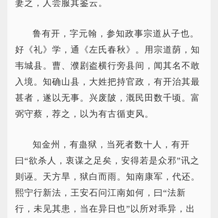
妻之，人尝服其鉴云。
鲁有开，字元翰，参知政事宗道从子也。
好《礼》学，通《左氏春秋》。用宗道荫，知
韦城县。曹、濮剧盗横行旁县间，闻其名不敢
入境。知确山县，大姓把持官政，有开治其最
甚者，遂以无事。兴废陂，溉民田数千顷。富
弼守蔡，荐之，以为有古循吏风。
知金州，有蛊狱，当死者数十人，有开
曰“欲杀人，衷谋之足矣，安得若是众邪”讯之
则诬。天方旱，狱白而雨。知南康军，代还。
熙宁行新法，王安石问江南如何，曰“法新
行，未见其患，当在异日也”以所对乖异，出