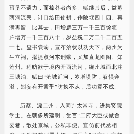
菑垦不遗力，而榛莽者尚多。赋继其后，益募
两河流民，计口给田使耕，作陂堰四十四。再
满再留，比其去，田增辟三万一千三百馀顷，
户增万一千三百八十，岁益税二万二千二百五
十七。玺书褒谕，宣布治状以劝天下，两州为
生立祠。擢提点河东刑狱，又加直龙图阁、知
沧州。程昉欲于境内开西流河，绕州城而北注
三塘泊。赋曰“沧城近河，岁增堤防，犹惧奔
溢，矧妄有开凿乎”昉执不从，后功竟不成。
历蔡、潞二州，入同判太常寺，进集贤院
学士。在朝多所建明，尝言“二府大臣或僦舍
委巷，散处京城，公私非便。宜仿前代丞相