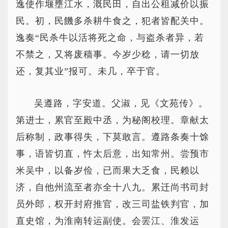
逸使作堰壅江水，溉民田，自出公租减价以振
民。初，民饑多杀耕牛食之，犯者皆配关中。
逸奏“民杀牛以活将死之命，与盗杀者异，若
不禁之，又将废穑事。今岁少稔，请一切放
还，复其业”报可。未几，卒于官。
吴遵路，字安道。父淑，见《文苑传》。
第进士，累官至殿中丞，为秘阁校理。章献太
后称制，政事得失，下莫敢言。遵路条奏十馀
事，语皆切直，忤太后意，出知常州。尝预市
米吴中，以备岁俭，已而果大乏食，民赖以
济，自他州流至者亦全十八九。累迁尚书司封
员外郎，权开封府推官，改三司盐铁判官，加
直史馆，为淮南转运副使。会罢江、淮发运