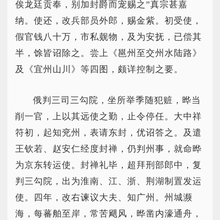
俟龙廷贡奉，别加封爵而宠赐之”真宗甚嘉
纳。使还，改兵部员外郎，赐金紫。初受使，
假官钱八十万，市私觌物，及为安抚，已偿其
半，馀皆诏除之。尝上《邕州至交州水陆路》
及《宜州山川》等四图，颇详控制之要。
俄判三司三勾院，坐所举季随犯赃，晔当
削一官，上以其远使之勤，止令停任。大中祥
符初，起知兖州，表请东封，优诏答之。及遣
王钦若、赵安仁经度封禅，仍判州事，就命晔
为京东转运使。封禅礼毕，超拜刑部郎中，复
判三勾院，出为淮南、江、浙、荆湖制置发运
使。四年，改右谏议大夫、知广州。州城濒
海，每蕃舶至岸，常苦飓风，晔凿内濠通舟，