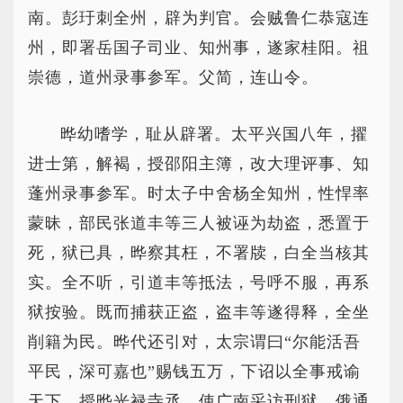
南。彭玗刺全州，辟为判官。会贼鲁仁恭寇连
州，即署岳国子司业、知州事，遂家桂阳。祖
崇德，道州录事参军。父简，连山令。
晔幼嗜学，耻从辟署。太平兴国八年，擢
进士第，解褐，授邵阳主簿，改大理评事、知
蓬州录事参军。时太子中舍杨全知州，性悍率
蒙昧，部民张道丰等三人被诬为劫盗，悉置于
死，狱已具，晔察其枉，不署牍，白全当核其
实。全不听，引道丰等抵法，号呼不服，再系
狱按验。既而捕获正盗，盗丰等遂得释，全坐
削籍为民。晔代还引对，太宗谓曰“尔能活吾
平民，深可嘉也”赐钱五万，下诏以全事戒谕
天下。授晔光禄寺丞，使广南采访刑狱。俄通