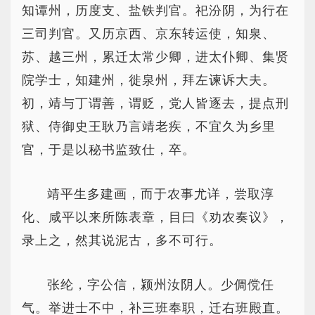
知谭州，历度支、盐铁判官。祀汾阴，为行在
三司判官。又历京西、京东转运使，知泉、
苏、越三州，累迁太常少卿，进太仆卿、集贤
院学士，知建州，徙泉州，拜左谏诉大夫。
初，靖与丁谓善，谓贬，党人皆逐去，提点刑
狱、侍御史王耿乃言靖老疾，不宜久为乡里
官，于是以秘书监致仕，卒。
靖平生多建画，而于农事尤详，尝取淳
化、咸平以来所陈表章，目曰《劝农奏议》，
录上之，然其说泥古，多不可行。
张纶，字公信，颍州汝阴人。少倜傥任
气。举进士不中，补三班奉职，迁右班殿直。