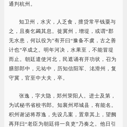
通判杭州。
知卫州，水灾，人乏食，擅贷常平钱粟与
之，且奏乞蠲其息。徙冀州，增堤，或谓“郡
无水患，何以役为”有开曰“豫备不虞，古之善
计也”卒成之。明年河决，水果至，不能冒堤
而止。朝廷遣使河北，民遮诵有开功状，召为
膳部郎中，元祐中，历知信阳军、洺滑州，复
守冀，官至中大夫，卒。
张逸，字大隐，郑州荥阳人。进士及第，
为试秘书省校书郎。知襄州邓城县，有能名。
积州谢泌将荐逸，先设几案，置章其上，望阙
再拜曰“老臣为朝廷得一良吏”乃奏之。他日引