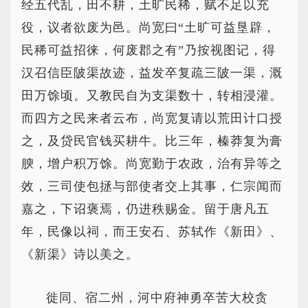
经五代乱，田不耕，土旷民稀，赋不足以充
役，议者欲废为邑。尚宽曰“土旷可益垦辟，
民稀可益招徕，何废郡之有”乃按视图记，得
汉召信臣陂渠故迹，益发卒复疏三陂一渠，溉
田万馀顷。又教民自为支渠数十，转相浸灌。
而四方之民来者云布，尚宽复请以荒田计口授
之，及贷民官钱买耕牛。比三年，榛莽复为膏
腴，增户积万馀。尚宽勤于农政，治有异等之
效，三司使包拯与部使者交上其事，仁宗闻而
嘉之，下诏褒焉，仍进秩赐金。留于唐凡五
年，民像以祠，而王安石、苏轼作《新田》、
《新渠》诗以美之。
徙同、宿二州，河中府神勇卒苦大校贪