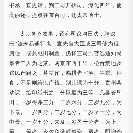
书丞，直史馆，判三司开拆司。淳化四年，使
高丽还，提点在京百司，迁太常博士。
太宗务兴农事，诏有司议均田法，靖议
曰“法未易遽行也。宜先命大臣或三司使为租
庸使，或兼屯田制置，仍择三司判官选通知民
事者二人为之贰。两京东西千里，检责荒地及
逃民产籍之，募耕作，赐耕者室庐、牛犁、种
食，不足则给以库钱。别其课为十分，责州县
劝课，给印纸书之。分殿最为三等：凡县管垦
田，一岁得课三分，二岁六分，三岁九分，为
下最。一岁四分，二岁七分，三岁至十分，为
中最。一岁五分，未及三岁盈十分者，为上
最。其最者，令佐免选或超资。殿者，即增选