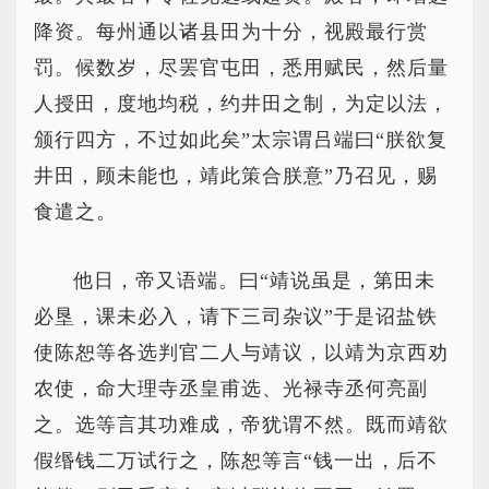
降资。每州通以诸县田为十分，视殿最行赏
罚。候数岁，尽罢官屯田，悉用赋民，然后量
人授田，度地均税，约井田之制，为定以法，
颁行四方，不过如此矣”太宗谓吕端曰“朕欲复
井田，顾未能也，靖此策合朕意”乃召见，赐
食遣之。
他日，帝又语端。曰“靖说虽是，第田未
必垦，课未必入，请下三司杂议”于是诏盐铁
使陈恕等各选判官二人与靖议，以靖为京西劝
农使，命大理寺丞皇甫选、光禄寺丞何亮副
之。选等言其功难成，帝犹谓不然。既而靖欲
假缗钱二万试行之，陈恕等言“钱一出，后不