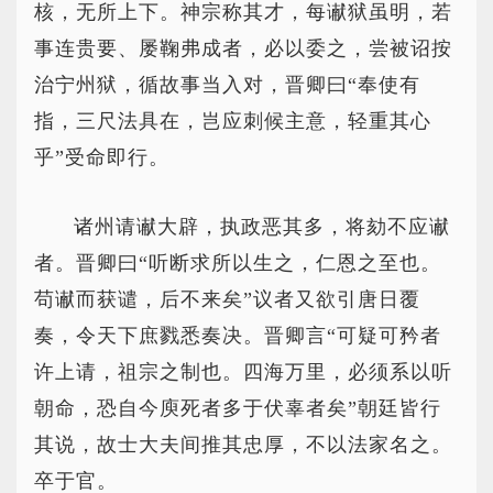
核，无所上下。神宗称其才，每谳狱虽明，若
事连贵要、屡鞠弗成者，必以委之，尝被诏按
治宁州狱，循故事当入对，晋卿曰“奉使有
指，三尺法具在，岂应刺候主意，轻重其心
乎”受命即行。
诸州请谳大辟，执政恶其多，将劾不应谳
者。晋卿曰“听断求所以生之，仁恩之至也。
苟谳而获谴，后不来矣”议者又欲引唐日覆
奏，令天下庶戮悉奏决。晋卿言“可疑可矜者
许上请，祖宗之制也。四海万里，必须系以听
朝命，恐自今庾死者多于伏辜者矣”朝廷皆行
其说，故士大夫间推其忠厚，不以法家名之。
卒于官。