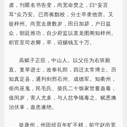
虐，刊匿名书告变，尚宽命焚之，曰“妄言
耳”众乃安。已而奏黜校，分士卒隶他营。又
徙梓州。尚宽去唐数岁，田日加辟，户日益
众，朝廷推功，自少府监以直龙图阁知梓州。
积官至司农卿，卒，诏赐钱五十万。
高赋子正臣，中山人。以父任为右班殿
直。复举进士，改奉礼郎，四迁太常博士。历
知真定县，通判剑邢石州、成德军。知衢州，
俗尚巫鬼，民毛氏、柴氏二十馀家世蓄蛊毒，
值闰岁，害人尤多，与人忿争辄毒之。赋悉擒
治伏辜，蛊患遂绝。
徙唐州，州田经百年旷不耕，前守赵尚宽