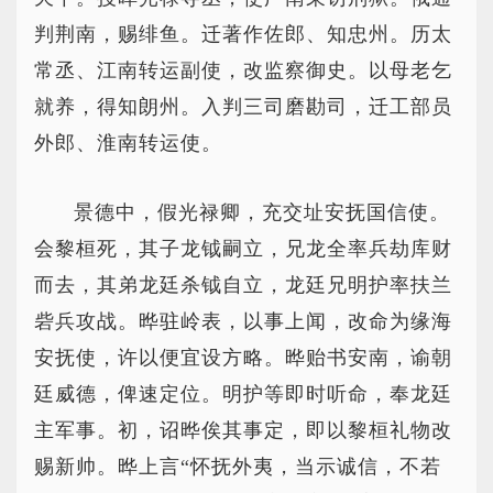
判荆南，赐绯鱼。迁著作佐郎、知忠州。历太
常丞、江南转运副使，改监察御史。以母老乞
就养，得知朗州。入判三司磨勘司，迁工部员
外郎、淮南转运使。
景德中，假光禄卿，充交址安抚国信使。
会黎桓死，其子龙钺嗣立，兄龙全率兵劫库财
而去，其弟龙廷杀钺自立，龙廷兄明护率扶兰
砦兵攻战。晔驻岭表，以事上闻，改命为缘海
安抚使，许以便宜设方略。晔贻书安南，谕朝
廷威德，俾速定位。明护等即时听命，奉龙廷
主军事。初，诏晔俟其事定，即以黎桓礼物改
赐新帅。晔上言“怀抚外夷，当示诚信，不若