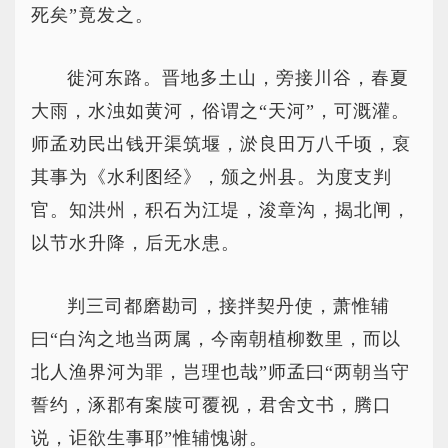
死矣”竟发之。
徙河东路。晋地多土山，旁接川谷，春夏
大雨，水浊如黄河，俗谓之“天河”，可溉灌。
师孟劝民出钱开渠筑堰，淤良田万八千顷，裒
其事为《水利图经》，颁之州县。为度支判
官。知洪州，积石为江堤，浚章沟，揭北闸，
以节水升降，后无水患。
判三司都磨勘司，接拌契丹使，萧惟辅
曰“白沟之地当两属，今南朝植柳数里，而以
北人渔界河为罪，岂理也哉”师孟曰“两朝当守
誓约，涿郡有案牍可覆视，君舍文书，腾口
说，讵欲生事耶”惟辅愧谢。