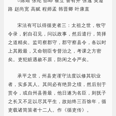
○陈靖 张纶 邵晔 崔立 鲁有开 张逸 吴遵
路 赵尚宽 高赋 程师孟 韩晋卿 叶康直
宋法有可以得循吏者三：太祖之世，牧守
令录，躬自召见，问以政事，然后遣行，简择
之道精矣。监司察郡守，郡守察县令，各以时
上其殿最，又命朝臣专督治之，考课之方密
矣。吏犯赃遇赦不原，防闲之令严矣。
承平之世，州县吏谨守法度以修其职业
者，实多其人。其间必有绝异之绩，然后别于
赏令，或自州县善最，他日遂为名臣，则抚子
之长又不足以尽其平生，故始终三百馀年，循
吏载诸简策者十二人。作《循吏传》。