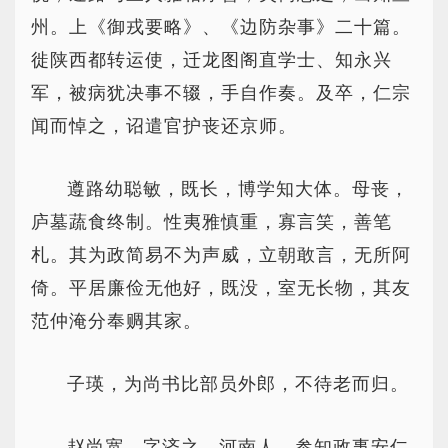
州。上《御戎要略》、《边防杂事》二十篇。
徙陕西都转运使，迁龙图阁直学士、知永兴
军，被病犹决事不辍，手自作奏。及卒，仁宗
闻而悼之，诏遣官护丧还京师。
遵路幼聪敏，既长，博学知大体。母丧，
庐墓蔬食终制。性夷雅慎重，寡言笑，善笔
札。其为政简易不为声威，立朝敢言，无所阿
倚。平居廉俭无他好，既没，室无长物，其友
范仲淹分奉赒其家。
子瑛，为尚书比部员外郎，不待老而归。
赵尚宽，字济之，河南人，参知政事安仁