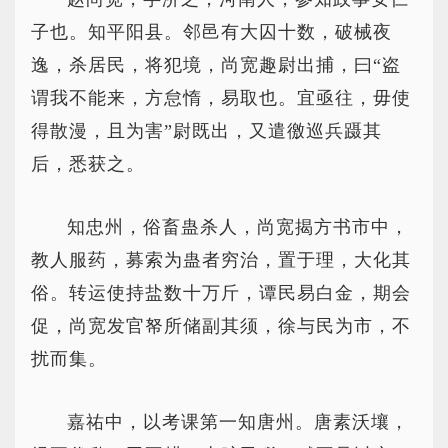
子也。知平阳县。邻邑有大囚十数，破械夜
逸，杀居民，将犯境，尚宽趣尉出捕，曰“盗
谓我不能来，方怠惰，易取也。宜亟往，毋使
得散漫，且为害”尉既出，又遣徼巡兵蹑其
后，悉获之。
知忠州，俗畜蛊杀人，尚宽揭方书市中，
教人服药，募索为蛊者穷治，置于理，大化其
俗。转运使持盐数十万斤，谭民易白金，期会
促，尚宽发官帑所储副其须，徐与民为市，不
扰而集。
嘉祐中，以考课第一知唐州。唐素沃壤，