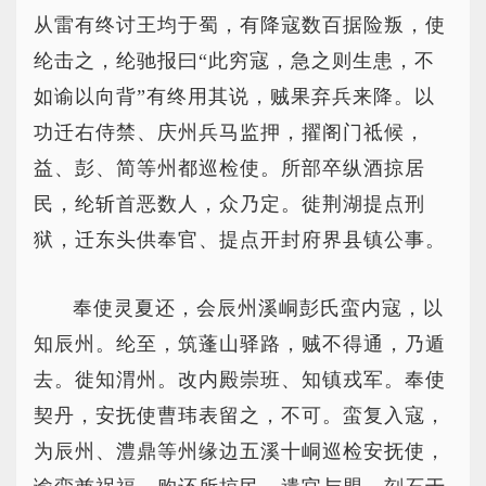
从雷有终讨王均于蜀，有降寇数百据险叛，使
纶击之，纶驰报曰“此穷寇，急之则生患，不
如谕以向背”有终用其说，贼果弃兵来降。以
功迁右侍禁、庆州兵马监押，擢阁门祗候，
益、彭、简等州都巡检使。所部卒纵酒掠居
民，纶斩首恶数人，众乃定。徙荆湖提点刑
狱，迁东头供奉官、提点开封府界县镇公事。
奉使灵夏还，会辰州溪峒彭氏蛮内寇，以
知辰州。纶至，筑蓬山驿路，贼不得通，乃遁
去。徙知渭州。改内殿崇班、知镇戎军。奉使
契丹，安抚使曹玮表留之，不可。蛮复入寇，
为辰州、澧鼎等州缘边五溪十峒巡检安抚使，