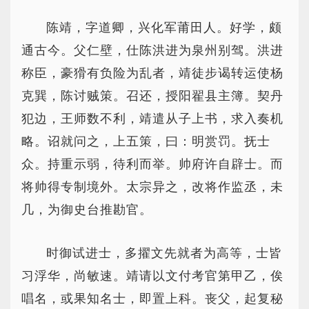
陈靖，字道卿，兴化军莆田人。好学，颇
通古今。父仁壁，仕陈洪进为泉州别驾。洪进
称臣，豪猾有负险为乱者，靖徒步谒转运使杨
克巽，陈讨贼策。召还，授阳翟县主簿。契丹
犯边，王师数不利，靖遣从子上书，求入奏机
略。诏就问之，上五策，曰：明赏罚。抚士
众。持重示弱，待利而举。帅府许自辟士。而
将帅得专制境外。太宗异之，改将作监丞，未
几，为御史台推勘官。
时御试进士，多擢文先就者为高等，士皆
习浮华，尚敏速。靖请以文付考官第甲乙，俟
唱名，或果知名士，即置上科。丧父，起复秘