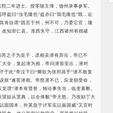
嘉熙二年进士。授零陵主簿，饶州录事参军。
呼盗曰“汝毛隆也”盗亦曰“我毛隆也”既，讼
其肯自谓”因言于州，州不可，乃委它官，隆
。改知崇仁县。淮西失守，江西诸州有残破
。
与芮之子为皇子，丞相吴潜有异论，帝已不
丁大全，复起潜为相，帝问潜策安出，潜对
守于此”帝泣下曰“卿欲为张邦昌乎”潜不敢复
误朕”遂罢潜相。帝怒潜不已，应龙朝受命，
应龙谓“潜本有贤誉，独论事失当，临变寡断。
欲望姑从宽典，以全体貌”帝大怒。乃按劾丁大
以固国本，外莫急于讨军实以振国威”又言时