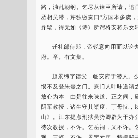
路，浊乱朝纲。乞尽从谏臣所请，追
丞相吴潜，芹独缴奏曰“方国本多虞
弁髦，得无如《诗》所谓将安将乐女
迁礼部侍郎，帝锐意向用而以论
府。卒。有文集。
赵景纬字德父，临安府于潜人。
恨不及登朱熹之门。熹门人叶味道谓之
放心为本。由是往来味道、正之间，
阴军教授，诸生守其榘度。丁母忧，
山》。江东提点刑狱吴势卿辟为干办
待次教授，不许。乞岳祠，又不许。
观，三辞，不许。景定元年，特授秘