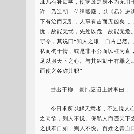
庶几有补后学，使病废之身不为无用
许。乃造朝，侍缉熙殿，以《易》进
下有治而无乱，人事有吉而无凶矣”。
忧，故能无忧，先处以危，故能无危
守令，其说曰“知人之难，自古已然
私而徇于情，或是非不公而以枉为直
足以服天下之心。与其纠劾于有罪之
而使之各称其职”
彗出于柳，景纬应诏上封事曰：
今日求所以解天意者，不过悦人
之同欲，则人不悦。保私人而违天下
之供奉自如，则人不悦。百姓之膏血