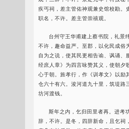
疾丐祠，差主管佑神观兼史馆校勘。
职名，不许。差主管崇禧观。
台州守王华甫建上蔡书院，礼景
不许，趣命益严。至郡，以化民成俗
自为之说，使其民更相告谕、讽诵、
经庶人章》为四言咏赞其义，使朝夕
心于朝。旌孝行，作《训孝文》以励
仓六十有六。浚河道九十里，筑堤路
坊河渡钱。
斯年之内，乞归田里者再。进考
辞，不许。是冬，四辞新命，且乞祠