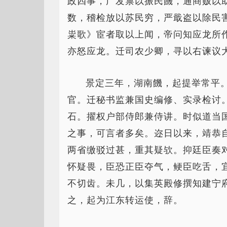
政四事，广发禀以振民饑，通商贩以
数，稽检放以苏民穷，严戢盗以除民
粜歌》宦者取以上闻，帝问知应龙所
亦怒应龙。迁司农少卿，寻以右谏议
景定三年，湖南饑，起提举常平
官。迁秘书监兼国史编修、实录检讨
石。擢权户部侍郎兼侍讲。时似道当
之事，可言者多矣。迩日以来，靖恭
两省缴驳过甚，重其疑欤。抑廷臣奏
怀疑畏，臣恐正臣夺气，鲠臣吃舌，
不切齿。未几，以集英殿修撰知建宁
之，起为江东转运使，辞。