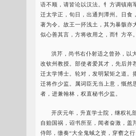
语不顺，请皆论以汉法。牜方调镇南
迁太学正，旬日，出通判潭州。日食
著为令。故王一抔浅土，其为暴骸亦
似心善其言，方将收用之，而牜方卒
洪芹，尚书右仆射适之曾孙，以
改钦州教授。部使者爱其才，先后并
迁太学博士。轮对，发明絜矩之道。
迁将作少监。属词臣无当上意，慨然
者，进兼翰林，权直秘书少监。
开庆元年，升直学士院，继权礼
自贻国祸，诏书所至，闻者奋激，盖
侍郎，缴奏“大全鬼蜮之资，穿窬之