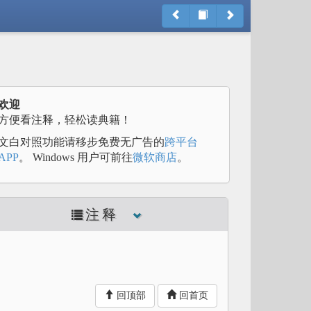
欢迎
方便看注释，轻松读典籍！
文白对照功能请移步免费无广告的
跨平台
APP
。 Windows 用户可前往
微软商店
。
注释
回顶部
回首页