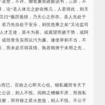
于圣世，不许。御笔兼崇政殿说书，三辞，不
讲，论“圣人体元之妙在惟几，人君得此，则天
又曰“惕厉祗惧，乃天心之所存。圣人先处于
。若乃先自处于安乐，则忧危乘之矣”又论监司
。人才乏使，莫今为甚。或观望而挠于势，或阿
，或毁誉失实而以污为廉。遂使举刺不当，不
后，而未必尽得其情。孰若精择于未用之先，
心而已。百姓之心即天心也。锢私藏而专天下
之公议，则人不悦。闾阎之糟糠不厌，而燕私
日朘，而符移之星火愈急，则人不悦。不公于