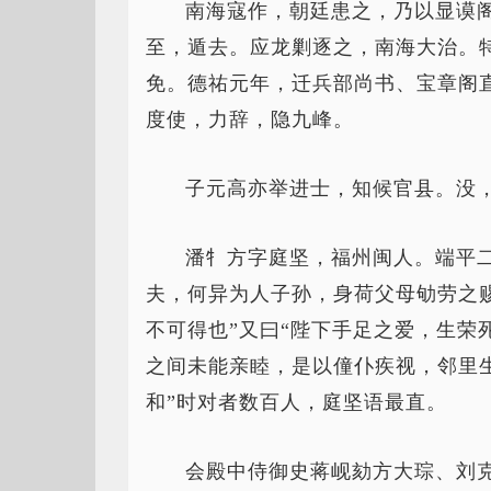
南海寇作，朝廷患之，乃以显谟
至，遁去。应龙剿逐之，南海大治。
免。德祐元年，迁兵部尚书、宝章阁
度使，力辞，隐九峰。
子元高亦举进士，知候官县。没，
潘牜方字庭坚，福州闽人。端平
夫，何异为人子孙，身荷父母劬劳之
不可得也”又曰“陛下手足之爱，生荣
之间未能亲睦，是以僮仆疾视，邻里
和”时对者数百人，庭坚语最直。
会殿中侍御史蒋岘劾方大琮、刘