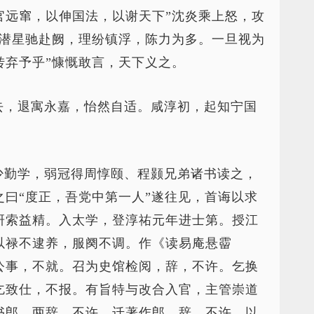
官远窜，以伸国法，以谢天下”沈炎乘上怒，攻
，潜星驰赴阙，理纷镇浮，陈力为多。一旦视为
转弃予乎”慷慨敢言，天下义之。
去，退寓永嘉，怡然自适。咸淳初，起知宁国
少勤学，弱冠得周惇颐、程颢兄弟诸书读之，
曰“度正，吾党中第一人”遂往见，首诲以求
研索益精。入太学，登淳祐元年进士第。授江
以禄不逮养，服阕不调。作《读易庵悬霤
公事，不就。召为史馆检阅，辞，不许。乞换
乞致仕，不报。有旨特与改合入官，主管崇道
书郎，两辞，不许。迁著作郎，辞，不许。以