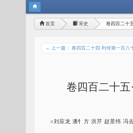
首页
宋史
卷四百二十
← 上一篇： 卷四百二十四·列传第一百八
卷四百二十五
○刘应龙 潘牜方 洪芹 赵景纬 冯