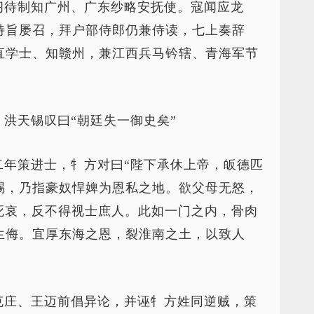
阁待制知广州、广东纱略安抚使。寇闻应龙
特旨屡召，拜户部侍郎仍兼侍读，七上奏辞
直学士、知赣州，兼江西兵马钤辖、青海军节
洪天锡叹曰“朝廷失一御史矣”
二年策进士，牜方对曰“陛下承休上帝，皈德匹
赐，乃指豪奴悍婢为恩私之地。欲父母无怒，
死哀，反不得视士庶人。此如一门之内，骨肉
生侮。宜厚东海之恩，裂淮南之土，以致人
克庄、王迈前倡异论，并诬牜方姓同逆贼，策