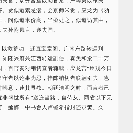
助民食，劝分富室以助官籴，严等第以核民
害。贾似道素忌潜，会京师米贵，应龙为《劝
作，问似道米价高，当亟处之，似道访其由，
大夫孙附凤言，遂去国。
。以救荒功，迁直宝章阁、广南东路转运判
。知隆兴府兼江西转运副使，奏免和籴二十万
国，百官奏对稍切直者辄黜，应龙言“臣观今日
自守者以论事为忌，指陈稍切者联翩引去，岂
对咈意，速其畏欤。朝廷清明之时，而言者已
宜非盛世所有”遂迕当路，自侍从、两省以下无
府，亟辞，中书舍人卢钺希指封还录黄。久