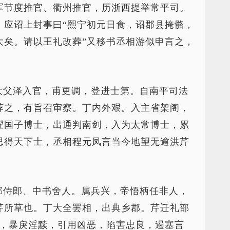
军节度推官、衢州推官，历浙西提举常平司。
，应诏上封事曰“熙宁初元日食，诏郡县掩骼，
大矣。请以王礼改葬”又移书丞相游似申言之，
。
大父泽入官，甫更调，登进士第。自南平司法
荐之，有旨召审察。丁内外艰。入主省架阁，
擢国子博士，出通判南剑，入为太常博士，累
思得天下士，丞相程元凤言当今地望无逾洪芹
部侍郎、中书舍人。属兵兴，帝悟柄任非人，
芹所草也。丁大全罢相，出典乡郡。芹迁礼部
行，暴戾淫黩，引用凶恶，陷害忠良，遏塞言