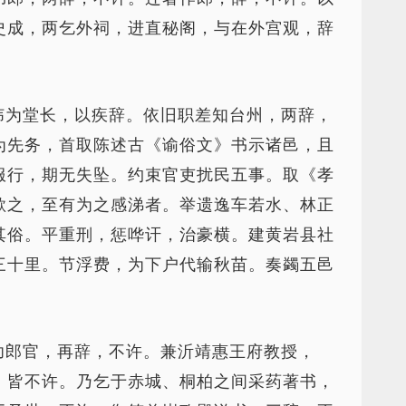
史成，两乞外祠，进直秘阁，与在外宫观，辞
纬为堂长，以疾辞。依旧职差知台州，两辞，
为先务，首取陈述古《谕俗文》书示诸邑，且
服行，期无失坠。约束官吏扰民五事。取《孝
歌之，至有为之感涕者。举遗逸车若水、林正
其俗。平重刑，惩哗讦，治豪横。建黄岩县社
三十里。节浮费，为下户代输秋苗。奏蠲五邑
功郎官，再辞，不许。兼沂靖惠王府教授，
，皆不许。乃乞于赤城、桐柏之间采药著书，