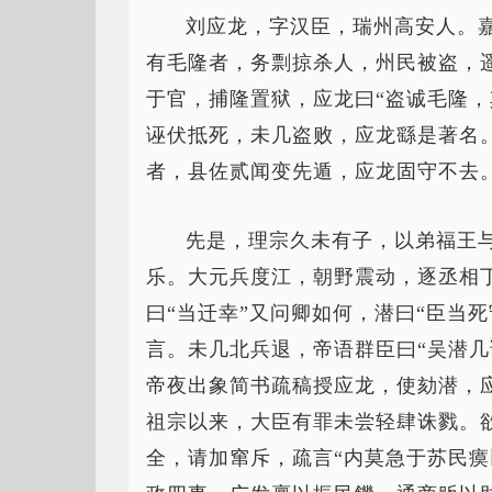
刘应龙，字汉臣，瑞州高安人。
有毛隆者，务剽掠杀人，州民被盗，遥
于官，捕隆置狱，应龙曰“盗诚毛隆，
诬伏抵死，未几盗败，应龙繇是著名
者，县佐贰闻变先遁，应龙固守不去
先是，理宗久未有子，以弟福王
乐。大元兵度江，朝野震动，逐丞相
曰“当迁幸”又问卿如何，潜曰“臣当死
言。未几北兵退，帝语群臣曰“吴潜几
帝夜出象简书疏稿授应龙，使劾潜，
祖宗以来，大臣有罪未尝轻肆诛戮。
全，请加窜斥，疏言“内莫急于苏民瘼