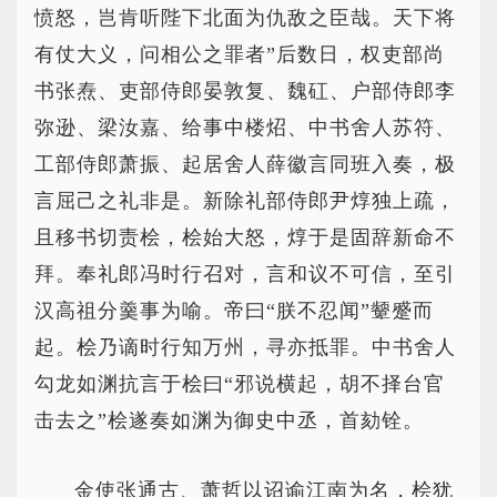
愤怒，岂肯听陛下北面为仇敌之臣哉。天下将
有仗大义，问相公之罪者”后数日，权吏部尚
书张焘、吏部侍郎晏敦复、魏矼、户部侍郎李
弥逊、梁汝嘉、给事中楼炤、中书舍人苏符、
工部侍郎萧振、起居舍人薛徽言同班入奏，极
言屈己之礼非是。新除礼部侍郎尹焞独上疏，
且移书切责桧，桧始大怒，焞于是固辞新命不
拜。奉礼郎冯时行召对，言和议不可信，至引
汉高祖分羹事为喻。帝曰“朕不忍闻”颦蹙而
起。桧乃谪时行知万州，寻亦抵罪。中书舍人
勾龙如渊抗言于桧曰“邪说横起，胡不择台官
击去之”桧遂奏如渊为御史中丞，首劾铨。
金使张通古、萧哲以诏谕江南为名，桧犹