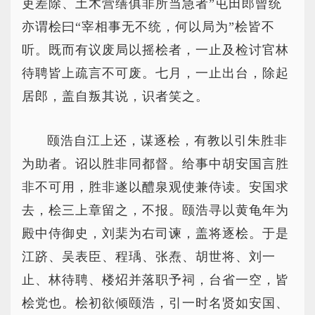
吏差除、土木营缮俱非所当急者”屯田郎曾统
亦谓桧曰“宰相事无不统，何以局为”桧皆不
听。既而有议废局以摇桧者，一止及检讨官林
待聘皆上疏言不可废。七月，一止出台，除起
居郎，盖自叛其说，识者笑之。
颐浩自江上还，谋逐桧，有教以引朱胜非
为助者。诏以胜非同都督。给事中胡安国言胜
非不可用，胜非遂以醴泉观使兼侍读。安国求
去，桧三上章留之，不报。颐浩寻以黄龟年为
殿中侍御史，刘棐为右司谏，盖将逐桧。于是
江跻、吴表臣、程瑀、张焘、胡世将、刘一
止、林待聘、楼炤并落职予祠，台省一空，皆
桧党也。桧初欲倾颐浩，引一时名贤如安国、