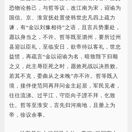
恐物论咎己，与哲等议，改江南为宋，诏谕为
国信。京、淮宣抚处置使韩世忠凡四上疏力
谏，有“金以刘豫相待”之语，且言兵势重处，
愿以身当之，不许。哲等既至泗州，要所过州
县迎以臣礼，至临安日，欲帝待以客礼，世忠
益愤，再疏言“金以诏谕为名，暗致陛下归顺
之义，此主辱臣死之时，愿效死战以决胜败。
若其不克，委曲从之未晚”亦不许。哲等既入
境，接伴使范同再拜问金主起居，军民见者，
往往流涕。过平江，守臣向子諲不拜，乞致
仕。哲等至淮安，言先归河南地，且册上为
帝，徐议余事。