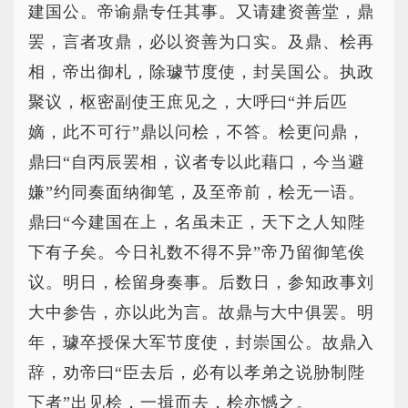
建国公。帝谕鼎专任其事。又请建资善堂，鼎
罢，言者攻鼎，必以资善为口实。及鼎、桧再
相，帝出御札，除璩节度使，封吴国公。执政
聚议，枢密副使王庶见之，大呼曰“并后匹
嫡，此不可行”鼎以问桧，不答。桧更问鼎，
鼎曰“自丙辰罢相，议者专以此藉口，今当避
嫌”约同奏面纳御笔，及至帝前，桧无一语。
鼎曰“今建国在上，名虽未正，天下之人知陛
下有子矣。今日礼数不得不异”帝乃留御笔俟
议。明日，桧留身奏事。后数日，参知政事刘
大中参告，亦以此为言。故鼎与大中俱罢。明
年，璩卒授保大军节度使，封崇国公。故鼎入
辞，劝帝曰“臣去后，必有以孝弟之说胁制陛
下者”出见桧，一揖而去，桧亦憾之。