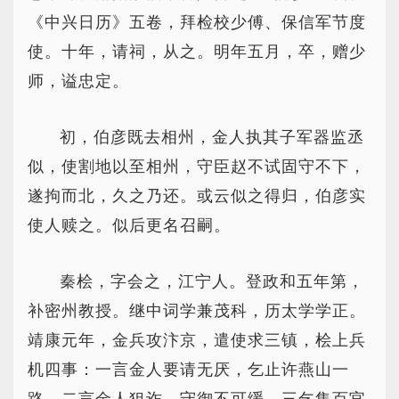
《中兴日历》五卷，拜检校少傅、保信军节度
使。十年，请祠，从之。明年五月，卒，赠少
师，谥忠定。
初，伯彦既去相州，金人执其子军器监丞
似，使割地以至相州，守臣赵不试固守不下，
遂拘而北，久之乃还。或云似之得归，伯彦实
使人赎之。似后更名召嗣。
秦桧，字会之，江宁人。登政和五年第，
补密州教授。继中词学兼茂科，历太学学正。
靖康元年，金兵攻汴京，遣使求三镇，桧上兵
机四事：一言金人要请无厌，乞止许燕山一