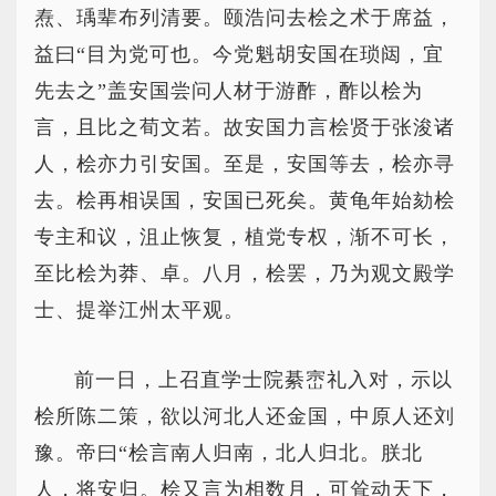
焘、瑀辈布列清要。颐浩问去桧之术于席益，
益曰“目为党可也。今党魁胡安国在琐闼，宜
先去之”盖安国尝问人材于游酢，酢以桧为
言，且比之荀文若。故安国力言桧贤于张浚诸
人，桧亦力引安国。至是，安国等去，桧亦寻
去。桧再相误国，安国已死矣。黄龟年始劾桧
专主和议，沮止恢复，植党专权，渐不可长，
至比桧为莽、卓。八月，桧罢，乃为观文殿学
士、提举江州太平观。
前一日，上召直学士院綦崈礼入对，示以
桧所陈二策，欲以河北人还金国，中原人还刘
豫。帝曰“桧言南人归南，北人归北。朕北
人，将安归。桧又言为相数月，可耸动天下，