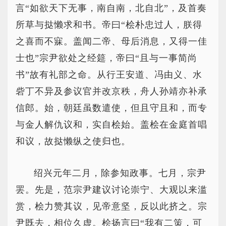
言“如欲天下无事，南自南，北自北”，及首奏
所草与挞懒求和书。帝曰“桧朴忠过人，朕得
之喜而不寐。盖闻二帝、母后消息，又得一佳
士也”宗尹欲处之经筵，帝曰“且与一事简尚
书”故有礼部之命。从行王安道、冯由义、水
砦丁不异及参议官并改京秩，舟人孙靖亦补承
信郎。始，朝廷虽数遣使，但且守且和，而专
与金人解仇议和，实自桧始。盖桧在金庭首唱
和议，故挞懒纵之使归也。
绍兴元年二月，除参知政事。七月，宗尹
罢。先是，范宗尹建议讨论崇宁、大观以来滥
赏，桧力赞其议，见帝意坚，反以此挤之。宗
尹既去，相位久虚。桧扬言曰“我有二策，可