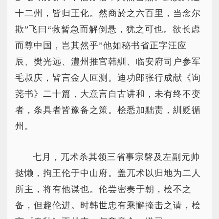
十二州，皆归王化。然商於之六百里，当念尔
欺”飞曰“救暂急而解倒悬，犹之可也。欲长虑
而尊中国，岂其然乎”他如秘书省正字汪应
辰、樊光远、澧州推官韩紃、临安府司户参军
毛叔庆，皆言金人叵测。迪功郎张行成献《询
荛书》二十篇，大意言自古讲和，未有终不变
者，条具者皆豫备之策。桧悉加黜责，紃贬循
州。
七月，兀术杀其领三省事宗磐及左副元帅
挞懒，拘王伦于中山府。盖兀术以归地为二人
所主，将有他谋也。伦尝密奏于朝，桧不之
备，但趣伦进。时韩世忠有乘懈掩击之请，桧