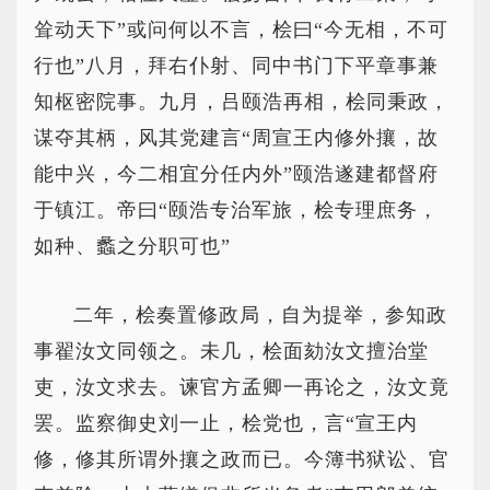
耸动天下”或问何以不言，桧曰“今无相，不可
行也”八月，拜右仆射、同中书门下平章事兼
知枢密院事。九月，吕颐浩再相，桧同秉政，
谋夺其柄，风其党建言“周宣王内修外攘，故
能中兴，今二相宜分任内外”颐浩遂建都督府
于镇江。帝曰“颐浩专治军旅，桧专理庶务，
如种、蠡之分职可也”
二年，桧奏置修政局，自为提举，参知政
事翟汝文同领之。未几，桧面劾汝文擅治堂
吏，汝文求去。谏官方孟卿一再论之，汝文竟
罢。监察御史刘一止，桧党也，言“宣王内
修，修其所谓外攘之政而已。今簿书狱讼、官