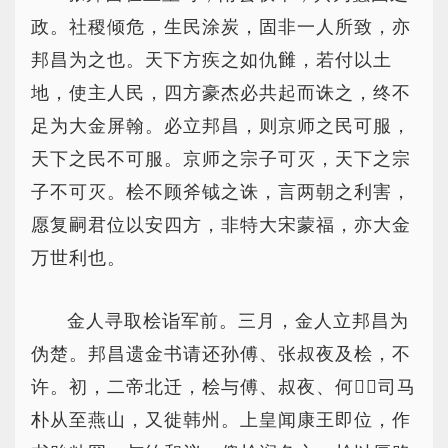
政。社稷倾危，生民涂炭，固非一人所致，亦
邦昌为之也。天下方疾之如仇雠，若付以土
地，使主人民，四方豪杰必共起而诛之，终不
足为大金屏翰。必立邦昌，则京师之民可服，
天下之民不可服。京师之宗子可灭，天下之宗
子不可灭。桧不顾斧钺之诛，言两朝之利害，
愿复嗣君位以安四方，非特大宋蒙福，亦大金
万世利也。
金人寻取桧诣军前。三月，金人立邦昌为
伪楚。邦昌遗金书请还孙傅、张叔夜及桧，不
许。初，二帝北迁，桧与傅、叔夜、何，司马
朴从至燕山，又徙韩州。上皇闻康王即位，作