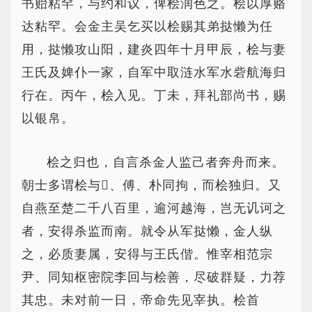
书贻粘罕，与约和议，俾桧润色之。桧以厚赂
达粘罕。会金主吴乞买以桧赐其弟挞懒为任
用，挞懒攻山阳，建炎四年十月甲辰，桧与妻
王氏及婢仆一家，自军中取涟水军水砦航海归
行在。丙午，桧入见。丁未，拜礼部尚书，赐
以银帛。
桧之归也，自言杀金人监己者奔舟而来。
朝士多谓桧与、傅、朴同拘，而桧独归。又
自燕至楚二千八百里，逾河越海，岂无讥诃之
者，安得杀监而南。就令从军挞懒，金人纵
之，必质妻属，安得与王氏偕。惟宰相范宗
尹、同知枢密院李回与桧善，尽破群疑，力荐
其忠。未对前一日，帝命先见宰执。桧首