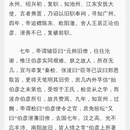
永州。绍兴初，复职，知池州、江东安抚大
使。言者弗置，乃诏以旧职奉祠，寻知广州。
四年，帝追赠陈东、欧阳澈。舍人王居正论伯
彦、潜善不已，复褫前职。
七年，帝谓辅臣曰“元帅旧僚，往往沦
谢，惟汪伯彦实同艰难。朕之故人，所存无
几，宜与牵复”秦桧、张浚曰“臣等已议曰郊恩
取旨，更得天笔明其旧劳，庶几内外孚信”始
伯彦之未第也，受馆于王氏，桧尝从之学，而
浚亦伯彦所引，故共赞焉。九年，知宣州，过
阙，帝谓桧曰“伯彦便令之官，庶免纷纭”又
曰“伯彦潜藩旧僚，去国七年。汉之高、光不
忘丰沛、南阳故旧，皆人情之常”伯彦上所著