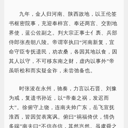
九年，金人归河南、陕西故地，以王伦签
书枢密院事，充迎奉梓宫、奉还两宫、交割地
界使，蓝公佐副之。判大宗正事士亻褭、兵部
侍郎张焘朝八陵。帝谓宰执曰“河南新复，宜
命守臣专抚遗民，劝农桑，各因其地以食，因
其人以守，不可移东南之财，虚内以事外”帝
虽听桧和而实疑金诈，未尝弛备也。
时张浚在永州，驰奏，力言以石晋、刘豫
为戒，复遗书孙近，以“帝秦之祸，发迟而
大”。徐俯守上饶，连南夫帅广东，岳飞宣抚
淮西，皆因贺表寓讽。俯曰“祸福倚伏，情伪
多端”南夫曰“不信亦信，其然岂然。虽虞舜之