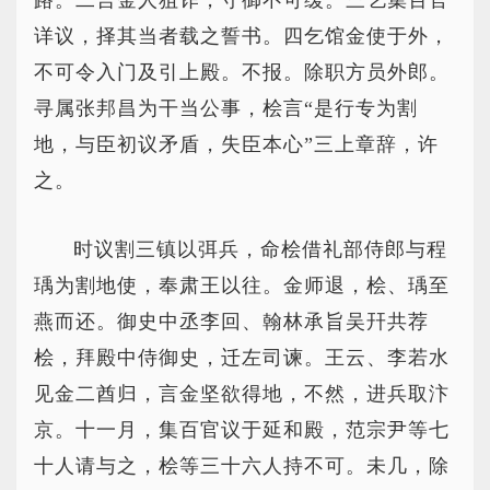
路。二言金人狙诈，守御不可缓。三乞集百官
详议，择其当者载之誓书。四乞馆金使于外，
不可令入门及引上殿。不报。除职方员外郎。
寻属张邦昌为干当公事，桧言“是行专为割
地，与臣初议矛盾，失臣本心”三上章辞，许
之。
时议割三镇以弭兵，命桧借礼部侍郎与程
瑀为割地使，奉肃王以往。金师退，桧、瑀至
燕而还。御史中丞李回、翰林承旨吴幵共荐
桧，拜殿中侍御史，迁左司谏。王云、李若水
见金二酋归，言金坚欲得地，不然，进兵取汴
京。十一月，集百官议于延和殿，范宗尹等七
十人请与之，桧等三十六人持不可。未几，除