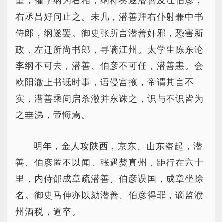
望，擢李纲为右相，纲将奏逐潜善及汪伯彦，
右丞吕好问止之。未几，潜善拜右仆射兼中书
侍郎，纲遂罢。御史张所言潜善奸邪，恐害新
政，左迁所尚书郎，寻谪江州。太学生陈东论
李纲不可去，潜善、伯彦不可任，潜善恚。会
欧阳澈上书诋时事，语侵宫掖，帝谓其言不
实，潜善乘间启杀澈并东诛之，识与不识皆为
之垂涕，帝悔焉。
明年，金人攻陕西，京东、山东盗起，潜
善、伯彦匿不以闻。张遇焚真州，距行在六十
里，内侍邵成章疏潜善、伯彦误国，成章坐除
名。御史马伸亦以劾潜善、伯彦得罪，谪监濮
州酒税，道卒。