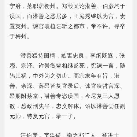
宁府，落职居衡州。郑瑴又论潜善、伯彦均于
误国，而潜善之恶居多，王庭秀继以为言，责
置英州。谏官袁植乞斩之都市，帝不许。寻卒
于梅州。
潜善猥持国柄，嫉害忠良。李纲既逐，张
悫、宗泽、许景衡辈相继贬死，宪谏一言，随
陷其祸，中外为之切齿。高宗末年有旨，潜
善、余深、薛昂皆复官录后。谏官凌哲言深、
昂朋附蔡京，潜善专恣误国，今尽复三人恩
数，恐政刑失平，忠义解体。诏以潜善尝任副
元帅，特复元官，录一子。
汪伯彦，字廷俊，徽之祁门人。登进士