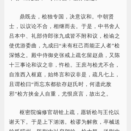
鼎既去，桧独专国，决意议和。中朝贤
士，以议论不合，相继而去。于是，中书舍人
吕本中、礼部侍郎张九成皆不附和议，桧谕之
使优游委曲，九成曰“未有枉己而能正人者”桧
深憾之。殿中侍御史张戒上疏乞留赵鼎，又陈
十三事论和议之非，忤桧。王庶与桧尤不合，
自淮西入枢庭，始终言和议非是，疏凡七上，
且谓桧曰“而忘东都欲存赵氏时，何遗此敌
邪”桧方挟金人自重，尤恨庶言，故出之。
枢密院编修官胡铨上疏，愿斩桧与王伦以
谢天下。于是上下汹汹。桧谬为解救，卒械送