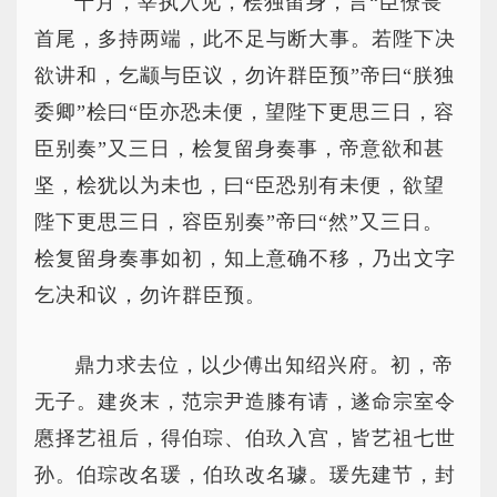
十月，宰执入见，桧独留身，言“臣僚畏
首尾，多持两端，此不足与断大事。若陛下决
欲讲和，乞颛与臣议，勿许群臣预”帝曰“朕独
委卿”桧曰“臣亦恐未便，望陛下更思三日，容
臣别奏”又三日，桧复留身奏事，帝意欲和甚
坚，桧犹以为未也，曰“臣恐别有未便，欲望
陛下更思三日，容臣别奏”帝曰“然”又三日。
桧复留身奏事如初，知上意确不移，乃出文字
乞决和议，勿许群臣预。
鼎力求去位，以少傅出知绍兴府。初，帝
无子。建炎末，范宗尹造膝有请，遂命宗室令
懬择艺祖后，得伯琮、伯玖入宫，皆艺祖七世
孙。伯琮改名瑗，伯玖改名璩。瑗先建节，封