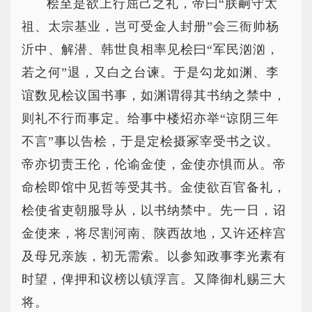
桧至是欲上行屈己之礼，帝曰“朕嗣守太
祖、太宗基业，岂可受金人封册”会三衙帅杨
沂中、解潜、韩世良相率见桧曰“军民汹汹，
若之何”退，又白之台谏。于是勾龙如渊、李
谊数见桧议国书事，如渊谓得其书纳之禁中，
则礼不行而事定。给事中楼炤亦举“谅阴三年
不言”事以告桧，于是定桧摄冢宰受书之议。
帝亦切责王伦，伦谕金使，金使亦惧而从。帝
命桧即馆中见哲等受其书。金使欲百官备礼，
桧使省吏朝服导从，以书纳禁中。先一日，诏
金使来，将尽割河南、陕西故地，又许还梓宫
及母兄亲族，初无需索。以参知政事李光素有
时望，俾押和议榜以镇浮言。又降御札赐三大
将。