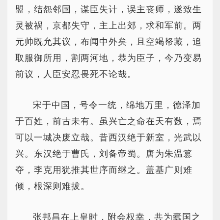
盟，结怨邻国，谋臣失计，误主丧师，遂致生
灵被祸，京都失守，主上出郊，求和军前。两
元帅既允其议，布闻中外矣，且空竭帑藏，追
取服御所用，割两河地，恭为臣子，今乃变易
前议，人臣安忍畏死不论哉。
宋于中国，号令一统，绵地万里，德泽加
于百姓，前古未有。虽兴亡之命在天有数，焉
可以一城决废立哉。昔西汉绝于新室，光武以
兴。东汉绝于曹氏，刘备帝蜀。唐为朱温篡
夺，李克用犹推其世序而继之。盖基广则难
倾，根深则难拔。
张邦昌在上皇时，附会权幸，共为蠹国之