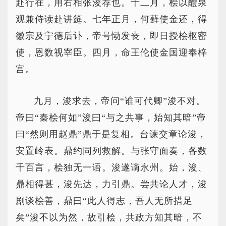
赴行在，用右相张浚荐也。十二月，桧以醴泉
观兼侍读赴讲筵。七年正月，何藓使金还，得
徽宗及宁德后讣，帝号恸发丧，即日授桧枢密
使，恩数视宰臣。四月，命王伦使金国迎奉梓
宫。
九月，浚求去，帝问“谁可代卿”浚不对。
帝曰“秦桧何如”浚曰“与之共事，始知其暗”帝
曰“然则用赵鼎”鼎于是复相。台谏交章论浚，
安置岭表。鼎约同列救解。与张守面奏，各数
千百言，桧独无一语。浚遂谪永州。始，浚、
鼎相得甚，浚先达，力引鼎。尝共论人才，浚
剧谈桧善，鼎曰“此人得志，吾人无所措足
矣”浚不以为然，故引桧，共政方知其暗，不