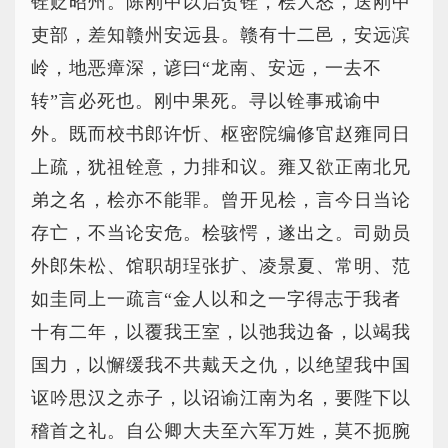
铨贬昭州。陈刚中以启贺铨，桧大怒，送刚中
吏部，差知赣州安远县。赣有十二邑，安远滨
岭，地恶瘴深，谚曰“龙南、安远，一去不
转”言必死也。刚中果死。寻以铨事戒谕中
外。既而校书郎许忻、枢密院编修官赵雍同日
上疏，犹祖铨意，力排和议。雍又欲正南北兄
弟之名，桧亦不能罪。曾开见桧，言今日当论
存亡，不当论安危。桧骇愕，遂出之。司勋员
外郎朱松、馆职胡珵张扩、凌景夏、常明、范
如圭同上一疏言“金人以和之一字得志于我者
十有二年，以覆我王室，以弛我边备，以竭我
国力，以懈缓我不共戴天之仇，以绝望我中国
讴吟思汉之赤子，以诏谕江南为名，要陛下以
稽首之礼。自公卿大夫至六军万姓，莫不扼腕