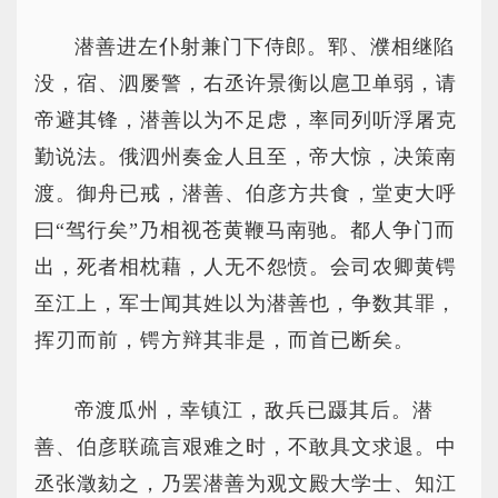
潜善进左仆射兼门下侍郎。郓、濮相继陷
没，宿、泗屡警，右丞许景衡以扈卫单弱，请
帝避其锋，潜善以为不足虑，率同列听浮屠克
勤说法。俄泗州奏金人且至，帝大惊，决策南
渡。御舟已戒，潜善、伯彦方共食，堂吏大呼
曰“驾行矣”乃相视苍黄鞭马南驰。都人争门而
出，死者相枕藉，人无不怨愤。会司农卿黄锷
至江上，军士闻其姓以为潜善也，争数其罪，
挥刃而前，锷方辩其非是，而首已断矣。
帝渡瓜州，幸镇江，敌兵已蹑其后。潜
善、伯彦联疏言艰难之时，不敢具文求退。中
丞张澂劾之，乃罢潜善为观文殿大学士、知江