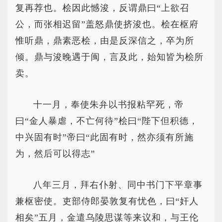
复再荐也。桧因此憾浚，反谓鼎曰“上欲召
公，而张相迟留”盖怒鼎使挤浚也。桧在枢府
惟听鼎，鼎素恶桧，由是反深信之，卒为所
倾。鼎与浚晚遇于闽，言及此，始知皆为桧所
卖。
十一月，奉使朱弁以书报粘罕死，帝
曰“金人暴虐，不亡何待”桧曰“陛下但积德，
中兴固有时”帝曰“此固有时，然亦须有所施
为，然后可以得志”
八年三月，拜右仆射、同中书门下平章事
兼枢密使。吏部侍郎晏敦复有忧色，曰“奸人
相矣”五月，金遣乌陵思谋等来议和，与王伦