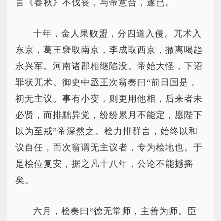
言《春秋》不伐丧，与帝意合，遂已。
十年，金人果败盟，分四道入侵。兀术入
东京，葛王褎取南京，李成取西京，撒离喝趋
永兴军。河南诸郡相继陷没。帝始大怪，下诏
罪状兀术。御史中丞王次翁奏曰“前日国是，
初无主议。事有小变，则更用他相，后来者未
必贤，而排黜异党，纷纷累月不能定，愿陛下
以为至戒”帝深然之。桧力排群言，始终以和
议自任，而次翁谓无主议者，专为桧地也。于
是桧位复安，据之凡十八年，公论不能撼摇
矣。
六月，桧奏曰“德无常师，主善为师。臣