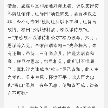
偕至。思谋即宣和始通好海上者。议以吏部侍
郎魏矼馆伴，矼辞曰“顷任御史，尝言和议之
非，今不可专对”桧问矼所以不主和，矼备言
敌情。桧曰“公以智料敌，桧以诚待敌”矼
曰“第恐敌不以诚待相公尔”桧乃改命。六月，
思谋等入见。帝愀然谓宰相曰“先帝梓宫，果
有还期，虽待二三年尚庶几。惟是太后春秋
高，朕旦夕思念，欲早相见，此所以不惮屈
己，冀和议之速成也”桧曰“屈己议和，此人主
之孝也。见主卑屈，怀愤不平，此人臣之忠
也”帝曰“虽然，有备无患，使和议可成，边备
亦不可弛”