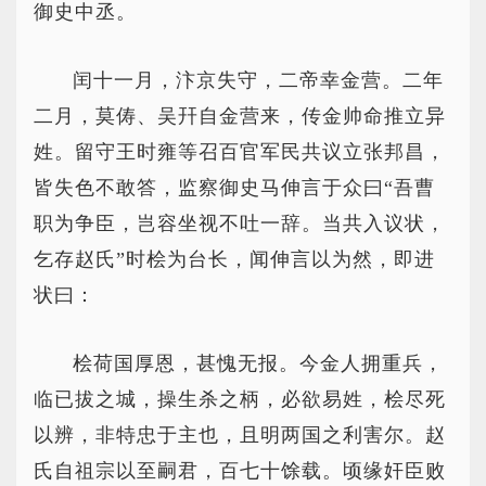
御史中丞。
闰十一月，汴京失守，二帝幸金营。二年
二月，莫俦、吴幵自金营来，传金帅命推立异
姓。留守王时雍等召百官军民共议立张邦昌，
皆失色不敢答，监察御史马伸言于众曰“吾曹
职为争臣，岂容坐视不吐一辞。当共入议状，
乞存赵氏”时桧为台长，闻伸言以为然，即进
状曰：
桧荷国厚恩，甚愧无报。今金人拥重兵，
临已拔之城，操生杀之柄，必欲易姓，桧尽死
以辨，非特忠于主也，且明两国之利害尔。赵
氏自祖宗以至嗣君，百七十馀载。顷缘奸臣败