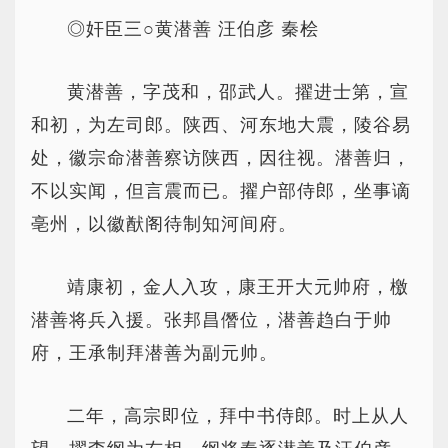
◎奸臣三○黄潜善 汪伯彦 秦桧
黄潜善，字茂和，邵武人。擢进士第，宣
和初，为左司郎。陕西、河东地大震，陵谷易
处，徽宗命潜善察访陕西，因往视。潜善归，
不以实闻，但言震而已。擢户部侍郎，坐事谪
亳州，以徽猷阁待制知河间府。
靖康初，金人入攻，康王开大元帅府，檄
潜善将兵入援。张邦昌僭位，潜善趋白于帅
府，王承制拜潜善为副元帅。
二年，高宗即位，拜中书侍郎。时上从人