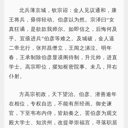
北兵薄京城，钦宗诏：金人见议通和，康
王将兵，毋得轻动。伯彦以为然。宗泽曰“女
真狂谲，是欲款我师尔。如即信之，后悔何及
乎。宜亟进兵”伯彦等难之。及城破，金人逼
二帝北行，张邦昌僭立，王闻之涕泣。明年
春，王承制除伯彦显谟阁待制，升元帅，进直
学士。高宗即位，擢知枢密院事。未几，拜右
仆射。
方高宗初政，天下望治。伯彦、潜善逾年
在相位，专权自恣，不能有所经画。御史谏
官，下至韦布内侍，皆劾奏之。罢伯彦为观文
殿大学士、知洪州，改提举崇福宫，寻落职居