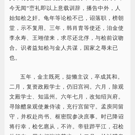
今无闻”崈礼即以上意载训辞，播告中外，人
始知桧之奸。龟年等论桧不已，诏落职，榜朝
堂，示不复用。三年，韩肖胄等使还，洎金使
李永寿、王翊偕来，求尽还北俘，与桧前议吻
合。识者益知桧与金人共谋，国家之辱未已
也。
五年，金主既死，挞懒主议，卒成其和。
二月，复资政殿学士，仍旧宫祠。六月，除观
文殿学士、知温州。六年七月，改知绍兴府。
寻除醴泉观使兼侍读，充行宫留守。孟庾同留
守，并权赴尚书、枢密院参决庶事。时已降诏
将行幸，桧乞扈从，不许。帝驻跸平江，召桧