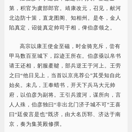
第，积官为虞部郎官。靖康改元，召见，献河
北边防十策，直龙图阁、知相州。是冬，金人
陷真定，诏徙真定帅司于相，俾伯彦领之。
高宗以康王使金至磁，时金骑充斥，尝有
甲马数百至城下，踪迹王所在。伯彦亟以帛书
请王还相，躬服橐鞬，部兵逆王于河上。王劳
之曰“他日见上，当首以京兆荐公”其受知自此
始矣。未几，王奉蜡书，开天下兵马大元帅
府，以伯彦为副将。王引兵渡河，谋所向，言
人人殊，伯彦独曰“非出北门济子城不可”王喜
曰“廷俊言是也”既济，由大名历郓、济达于南
京，奏为集英殿修撰。