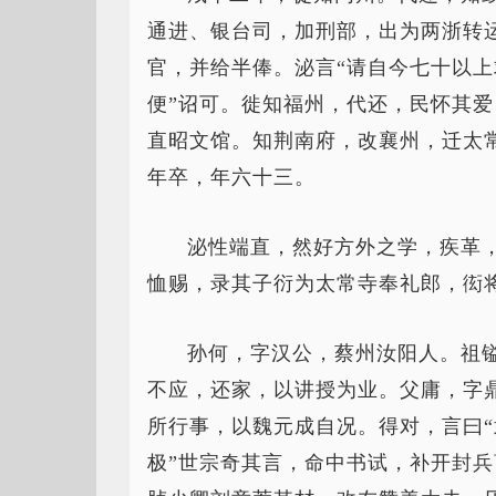
通进、银台司，加刑部，出为两浙转
官，并给半俸。泌言“请自今七十以
便”诏可。徙知福州，代还，民怀其
直昭文馆。知荆南府，改襄州，迁太
年卒，年六十三。
泌性端直，然好方外之学，疾革
恤赐，录其子衍为太常寺奉礼郎，衒
孙何，字汉公，蔡州汝阳人。祖
不应，还家，以讲授为业。父庸，字
所行事，以魏元成自况。得对，言曰
极”世宗奇其言，命中书试，补开封