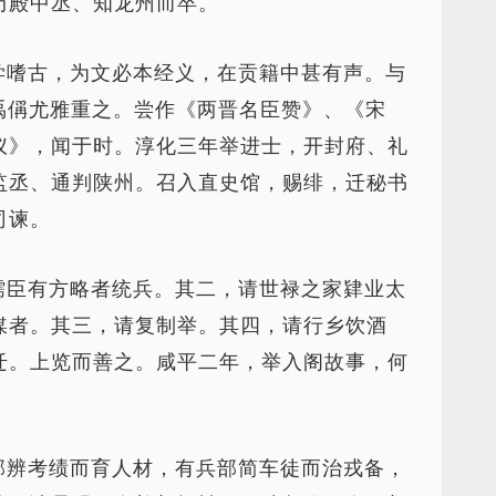
历殿中丞、知龙州而卒。
学嗜古，为文必本经义，在贡籍中甚有声。与
禹偁尤雅重之。尝作《两晋名臣赞》、《宋
仪》，闻于时。淳化三年举进士，开封府、礼
监丞、通判陕州。召入直史馆，赐绯，迁秘书
司谏。
儒臣有方略者统兵。其二，请世禄之家肄业太
媒者。其三，请复制举。其四，请行乡饮酒
迁。上览而善之。咸平二年，举入阁故事，何
部辨考绩而育人材，有兵部简车徒而治戎备，