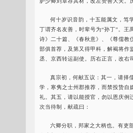
胪少卿刘章荐其材，改左赞善大夫。
何十岁识音韵，十五能属文，笃
丁谓齐名友善，时辈号为“孙丁”。王
诗》二十篇、《春秋意》、《尊儒教
部俱首荐，及第又得甲科，解褐将作
丞、京西转运副使。历右正言，改右
真宗初，何献五议：其一，请择
学，寒隽之士州郡推荐，而禁投贽自
礼。其五，请以能授官，勿以恩庆例
次当待制，献疏曰：
六卿分职，邦家之大柄也。有吏