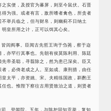
弃之实便，及授官为蕃屏，则至今鼠伏。石晋
岂得为强。或者有言，敌所嗜者禽色，所贪者
若不举兵临之，但与财帛，则幽蓟不日纳土
、明皇所用之计，正可以饵其心矣。
，皆闾阎事。臣闻古先哲王询于刍荛，察于迩
情，亦罕行其事也。先朝有侯莫陈利用、陈廷
赖先帝圣聪，寻翦除之，然为患已深矣。臣又
策者，必倚老成之人。至如成、康刑措，由任
明皇太平，亦资姚、宋。夫精练国政，斟酌王
其任也。惟陛下察往古用贤致治之道，则贤者
鼓司、登闻院。五年，与陈恕同知贡举，复知