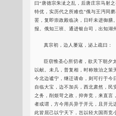
曰“唐德宗朱泚之乱，后唐庄宗马射
特优，实历代之所难也”俄与王沔同
罢，复即崇政殿临决，日旰未进御膳。
报。俄知三班、通进银台司，出知湖
真宗初，边人屡寇，泌上疏曰：
臣窃惟圣心所切者，欲天下朝夕
以献。未几，普复相，时称致治之策
今北边谧宁，继迁请命，则可行于今
自临大宝，边不加兵，西北肃然，民
之务，削烦苛之政，抑奔竞，来直言
者或谓，方今用兵异于开元，且开元
此皆屈己以宁天下，岂以轻大国而竞