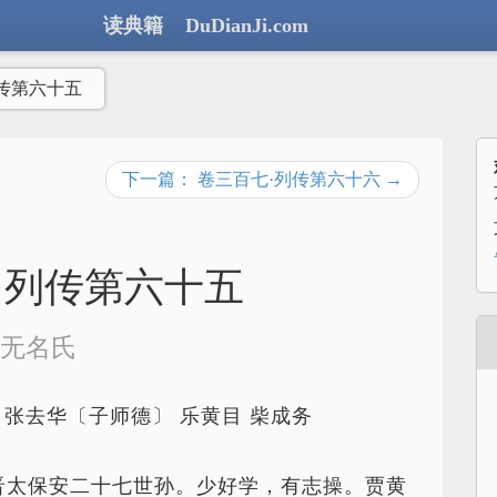
读典籍 DuDianJi.com
传第六十五
下一篇： 卷三百七·列传第六十六 →
·列传第六十五
无名氏
纶 张去华〔子师德〕 乐黄目 柴成务
晋太保安二十七世孙。少好学，有志操。贾黄