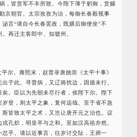
之祸，皆赏军不丰所致。今陛下薄于躬御，赏赐
磨勘京朝官。太宗孜孜为治，每御长春殿视事
泌言“请自今长春罢政，既膳后御便坐”不
州。再迁主客郎中、知虢州。
太平尔。雍熙末，赵普录唐姚崇《太平十事》
无出于此。寻普病，又辽骑扰边，因循未行。
日矣。臣以为先朝未尽行者，俟陛下尔。陛下
安岁登，则太平之象，复何远哉。至于省不急
，斯皆致太平之术，又岂让唐开元之治也。议
边戎孔炽，明皇卒与之和。至如汉高祖亦然。
小忿乎。请以近事言，往岁讨交阯，王师一