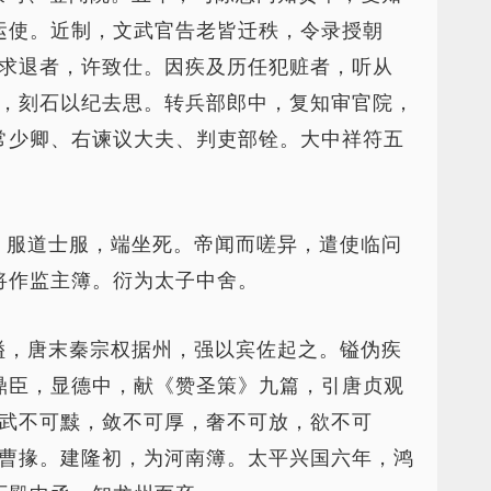
运使。近制，文武官告老皆迁秩，令录授朝
上求退者，许致仕。因疾及历任犯赃者，听从
爱，刻石以纪去思。转兵部郎中，复知审官院，
常少卿、右谏议大夫、判吏部铨。大中祥符五
，服道士服，端坐死。帝闻而嗟异，遣使临问
将作监主簿。衍为太子中舍。
镒，唐末秦宗权据州，强以宾佐起之。镒伪疾
鼎臣，显德中，献《赞圣策》九篇，引唐贞观
“武不可黩，敛不可厚，奢不可放，欲不可
兵曹掾。建隆初，为河南簿。太平兴国六年，鸿