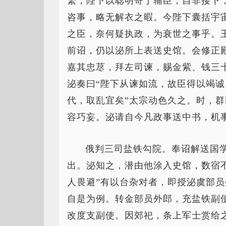
繁，陛下以聪明寄于辅臣，自非接下
咨事，略无解衣之暇。今陛下囊括宇
之臣，奈何疑执政，为衰世之事乎。
前诏，仍以泌所上表送史馆。会修正
嘉其忠荩，拜左司谏，赐金紫、钱三
泌奏曰“陛下从谏如流，故臣得以竭
代，取乱宜矣”太宗动色久之。时，
容巧妄。泌请自今凡政事送中书，机
俄判三司盐铁勾院。奉诏解送国
出。泌知之，潜由他涂入史馆，数宿
人畏避”有以台杂对者，即授泌虞部
自是为例。转金部员外郎，充盐铁副
改度支副使。因郊祀，条上军士赏给之