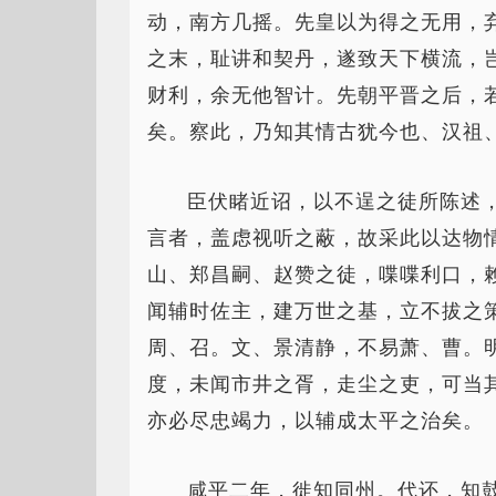
动，南方几摇。先皇以为得之无用，
之末，耻讲和契丹，遂致天下横流，
财利，余无他智计。先朝平晋之后，
矣。察此，乃知其情古犹今也、汉祖
臣伏睹近诏，以不逞之徒所陈述
言者，盖虑视听之蔽，故采此以达物
山、郑昌嗣、赵赞之徒，喋喋利口，
闻辅时佐主，建万世之基，立不拔之
周、召。文、景清静，不易萧、曹。
度，未闻市井之胥，走尘之吏，可当
亦必尽忠竭力，以辅成太平之治矣。
咸平二年，徙知同州。代还，知