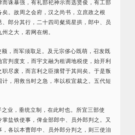
律而诛暴强，有礼部祀神示而选贤俊，有工部
备矣。故周之会府，汉之尚书，立庶政之根
丞、郎分其行，二十四司粲焉星拱，郎中、员
九州之大，若网在纲。
使额，而军须取足。及元宗侈心既萌，召发既
地官判度支，而宇文融为租调地税使，始开利
之职尽废，而言利之臣攘臂于其间矣。于是叛
国计，用救当时之急，率以权宜裁之。五代短
平之业，垂统立制，在此时也。所宜三部使
专掌盐铁使事，俾金部郎中、员外郎判之。又
事，各以本曹郎中、员外郎分判之，则三使洎