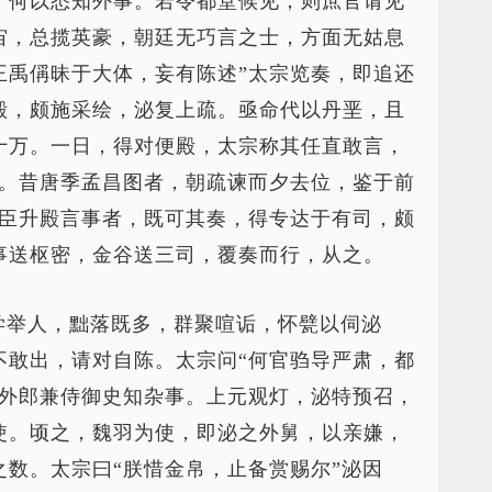
，何以悉知外事。若令都堂候见，则庶官请见
宙，总揽英豪，朝廷无巧言之士，方面无姑息
王禹偁昧于大体，妄有陈述”太宗览奏，即追还
殿，颇施采绘，泌复上疏。亟命代以丹垩，且
十万。一日，得对便殿，太宗称其任直敢言，
诚。昔唐季孟昌图者，朝疏谏而夕去位，鉴于前
群臣升殿言事者，既可其奏，得专达于有司，颇
事送枢密，金谷送三司，覆奏而行，从之。
学举人，黜落既多，群聚喧诟，怀甓以伺泌
不敢出，请对自陈。太宗问“何官驺导严肃，都
员外郎兼侍御史知杂事。上元观灯，泌特预召，
使。顷之，魏羽为使，即泌之外舅，以亲嫌，
数。太宗曰“朕惜金帛，止备赏赐尔”泌因