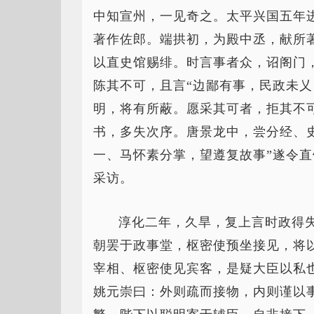
中知宣州，一见奇之。太平兴国五年
著作佐郎。端拱初，为殿中丞，献所
以直史馆赐绯。时言事者众，诏阁门
陈其不可，且言“边鄙有事，民政未
明，将有所蔽。愿采其可者，拒其不可
书，多失次序。唐景龙中，尝分经、
一、马怀素分掌，望遵复故事”遂令
采访。
淳化二年，久旱，复上言时政得
朝罢于政事堂，枢密使预坐接见，将以
宰相、枢密使见宾客，是疑大臣以私
姚元崇曰：外则疏而接物，内则谨以