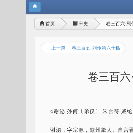
首页
宋史
卷三百六·列
← 上一篇： 卷三百五·列传第六十四
卷三百六
○谢泌 孙何〔弟仅〕 朱台符 戚
谢泌，字宗源，歙州歙人。自言