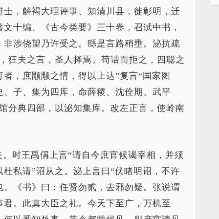
进士，解褐大理评事、知清川县，徙彰明，迁
著文十编、《古今类要》三十卷，召试中书，
，非涉侥望乃许受之。繇是言路稍壅。泌抗疏
乂，狂夫之言，圣人择焉。苟诘而拒之，四聪之
者，庶颙颙之情，得以上达”复言“国家图
史、子、集为四库，命薛稷、沈佺期、武平
直馆分典四部，以泌知集库。改左正言，使岭南
失。时王禹偁上言“请自今庶官候谒宰相，并须
杜私请”诏从之。泌上言曰“伏睹明诏，不许
也。《书》曰：任贤勿贰，去邪勿疑。张说谓
事君。此真大臣之礼。今天下至广，万机至