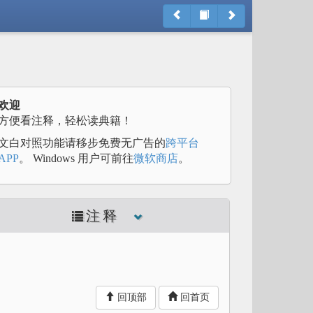
欢迎
方便看注释，轻松读典籍！
文白对照功能请移步免费无广告的
跨平台
APP
。 Windows 用户可前往
微软商店
。
注释
回顶部
回首页