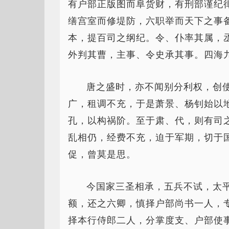
有户部正版图而阜货财，有刑部谨纪
缮宫室而修堤防，六职举而天下之事
本，提百司之纲纪。令、仆率其属，
外判其曹，主事、令史承其事。四海
唐之盛时，亦不闻别分利权，创
广，租调不充，于是萧景、杨钊始以
孔，以构祸阶。至于肃、代，则有司
乱相仍，经费不充，迫于军期，切于
促，曾莫是思。
今国家三圣相承，五兵不试，太
额，还之六卿，慎择户部尚书一人，
择本行侍郎二人，分掌度支、户部使