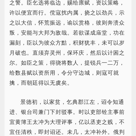
之警。臣乞选将临边，赐给廪赋，资以策略，
许以便宜而行。傥寇扰内属，挠之以劲兵，示
之以大信，怀荒振远，谕以赏格，彼则奔溃众
叛，安能与大邦为敌哉。若欲谋成庙堂，功在
漏刻，臣以为彼众方黠，积财犹丰，未可以岁
月破也。直须弃灵州，保环庆，然后以计困之
尔。如臣之策，得骁将数人，提锐兵一二万，
给数县赋以资所用，令分守边城，则寇可就
擒，而朝廷得以无虞矣。
景德初，以家贫，乞典郡江左，诏令知通
进、银台司兼门下封驳事。时以吏部铨主事前
宜黄簿王太冲为大理评事，亿以丞吏之贱，不
宜任清秩，即封诏还。未几，太冲补外。俄判