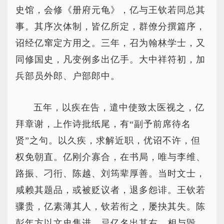
史馆，会修《册府元龟》，亿与王钦若同总其
事。其序次体制，皆亿所定，群僚分撰篇序，
诏经亿窜定方用之。三年，召为翰林学士，又
同修国史，凡变例多出亿手。大中祥符初，加
兵部员外郎、户部郎中。
五年，以疾在告，遣中使致太医视之，亿
拜章谢，上作诗批纸尾，有“副予前席待名
贤”之句。以久疾，求解近职，优诏不许，但
权免朝直。亿刚介寡合，在书局，唯与李维、
路振、刁衎、陈越、刘筠辈厚善。当时文士，
咸赖其题品，或被贬议者，退多怨诽。王钦若
骤贵，亿素薄其人，钦若衔之，屡抉其失。陈
彭年方以文史售进，忌亿名出其右，相与毁