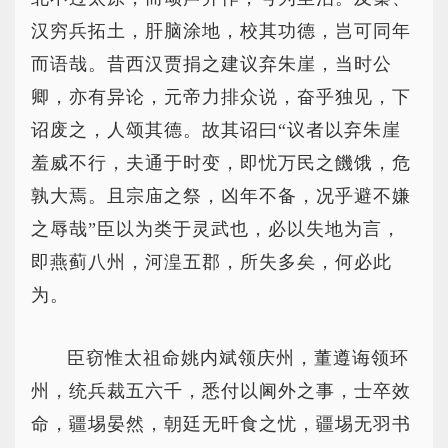
汉穷兵拓土，肝脑涂地，校其功德，岂可同年
而语哉。昔西汉贾捐之建议弃朱崖，当时公
卿，亦有异论，元帝力排众说，奋乎独见，下
诏废之，人颂其德。故其诏曰“议者以弃朱崖
羞威不行，夫通于时变，即忧万民之饑饿，危
孰大焉。且宗庙之祭，凶年不备，况乎避不嫌
之辱哉”臣以为类于灵武也，必以失地为言，
即燕蓟八州，河湟五郡，所失多矣，何必此
为。
臣窃惟太祖命姚内斌领庆州，董遵诲领环
州，统兵裁五六千，悉付以阃外之事，士卒效
命，疆埸晏然，朝廷无旰食之忧，疆埸无羽书