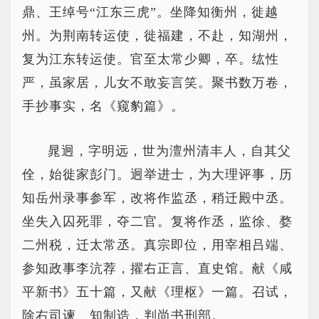
鼎、王绰号“江东三虎”。坐降知衡州，徙越
州。为荆南转运使，徙福建，不赴，知湖州，
复为江东转运使。官至太常少卿，卒。纮性
严，虽家居，儿女不敢妄言笑。聚书数万卷，
手抄事实，名《窥豹篇》。
晁迥，字明远，世为澶州清丰人，自其父
佺，始徙家彭门。迥举进士，为大理评事，历
知岳州录事参军，改将作监丞，稍迁殿中丞。
坐失入囚死罪，夺二官。复将作丞，监徐、婺
二州税，迁太常丞。真宗即位，用宰相吕端、
参知政事李沆荐，擢右正言、直史馆。献《咸
平新书》五十篇，又献《理枢》一篇。召试，
除右司谏、知制诰，判尚书刑部。