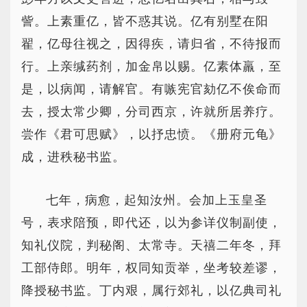
訾。上素重亿，皆不惑其说。亿有别墅在阳
翟，亿母往视之，因得疾，请归省，不待报而
行。上亲缄药剂，加金帛以赐。亿素体羸，至
是，以病闻，请解官。有嗾宪官劾亿不俟命而
去，授太常少卿，分司西京，许就所居养疗。
尝作《君可思赋》，以抒忠愤。《册府元龟》
成，进秩秘书监。
七年，病愈，起知汝州。会加上玉皇圣
号，表求陪预，即代还，以为参详仪制副使，
知礼仪院，判秘阁、太常寺。天禧二年冬，拜
工部侍郎。明年，权同知贡举，坐考较差谬，
降授秘书监。丁内艰，属行郊礼，以亿典司礼