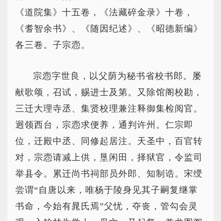
《道院集》十五卷，《法藏碎金录》十卷，
《耆智余书》、《随因纪述》、《昭德新编》
各三卷。子宗悫。
宗悫字世良，以父荫为秘书省校书郎。屡
献歌颂，召试，赐进士及第。又除馆阁校勘，
三迁大理寺丞、集贤校理兼注释御集检阅官。
迥领西台，宗悫求便养，通判许州。仁宗即
位，迁殿中丞、同修起居注。天圣中，百官转
对，宗悫请减上供，垦闲田，择狱官，令监司
举县令。累迁尚书祠部员外郎、知制诰。宋绶
尝谓“自唐以来，唯杨于陵身见其子嗣复继掌
书命，今始有晁氏焉”父忧，夺丧，管勾会灵