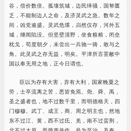
谷，偿价数倍。孤壤筑城，边民绎骚，国帑匮
乏，不能制边人之命，及济灵武之急。数年之
间，凶党逾盛。灵武危堞，岿然仅存，河外五
城，继闻陷没。但坚壁清野，坐食糗粮，闭垒
枕戈，苟度朝夕，未尝出一兵驰一骑，敢与之
角。此灵武之存无益，明矣。平津所言罢敝中
国以奉无用之地，正今日谓也。
臣以为存有大害，弃有大利，国家輓粟之
劳，士卒流离之苦，悉皆免焉。尧、舜、禹，
圣之盛者也，地不过数千里，而明德格天，四
门穆穆。武丁、成王，商、周之明主也，然地
东不过江、黄，西不过氐、羌，南不过蛮荆，
北不过太原，而颂声并作，号为至治。及秦、