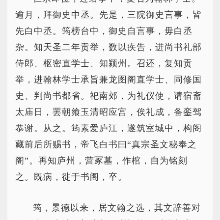
逾月，拜御史中丞。先是，三院御史言事，皆
先白中丞。筠榜台中，御史自言事，毋白丞
杂。知天圣二年贡举，数以疾告，进尚书礼部
侍郎、枢密直学士、知颍州。召还，复知贡
举，进翰林学士承旨兼龙图阁直学士、同修国
史、判尚书都省。祀南郊，为礼仪使，请宿斋
太庙日，罢朝飨玉清昭应宫，俟礼成，备銮驾
恭谢。从之。筠素爱庐江，遂筑室城中，构阁
藏前后所赐书，帝飞白书曰“真宗圣文秘奉之
阁”。再知庐州，营冢墓，作棺，自为铭刻
之。既病，徙于书阁，卒。
筠，景德以来，居文翰之选，其文辞善对