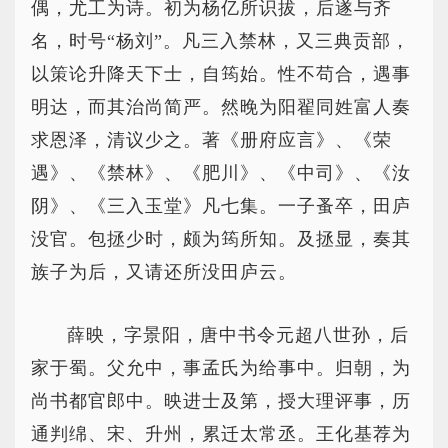
偶，尤工为诗。初为杨亿所识拔，后遂与齐
名，时号“杨刘”。凡三入禁林，又三典贡部，
以策论升降天下士，自筠始。性不苟合，遇事
明达，而其治尚简严。然晚为阳翟同姓富人奏
求恩泽，清议少之。著《册府应言》、《荣
遇》、《禁林》、《肥川》、《中司》、《汝
阴》、《三入玉堂》凡七集。一子蚤卒，田庐
没官。包拯少时，颇为筠所知。及拯显，奏其
族子为后，又请还所没田庐云。
薛映，字景阳，唐中书令元超八世孙，后
家于蜀。父允中，事孟氏为给事中。归朝，为
尚书都官郎中。映进士及第，授大理评事，历
通判绵、宋、升州，累迁太常丞。王化基荐为