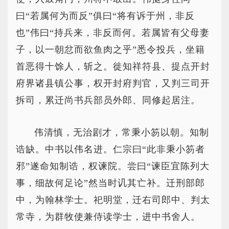
曰“若属何为而反”俱曰“将有诉于州，非反
也”伟曰“持兵来，非反而何。若属皆有父母妻
子，以一朝忿而欲鱼肉之乎”悉令投兵，坐籍
首恶得十馀人，斩之。徙知祥符县、提点开封
府界诸县镇公事，权开封府判官，又判三司开
拆司，累迁尚书兵部员外郎、同修起居注。
伟清慎，无治剧才，常秉小笏以朝。知制
诰缺。中书以伟名进。仁宗曰“此非秉小笏者
邪”遂命知制诰，权谏院。尝曰“谏臣宜陈列大
事，细故何足论”然当时讥其亡补。迁刑部郎
中，为翰林学士。祀明堂，迁右司郎中、判太
常寺，为群牧使兼侍读学士，进中书舍人。