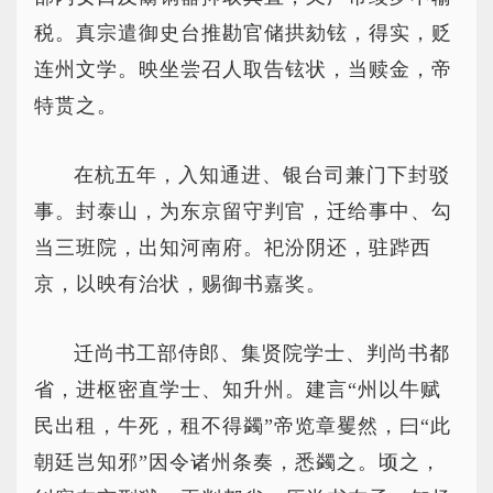
税。真宗遣御史台推勘官储拱劾铉，得实，贬
连州文学。映坐尝召人取告铉状，当赎金，帝
特贳之。
在杭五年，入知通进、银台司兼门下封驳
事。封泰山，为东京留守判官，迁给事中、勾
当三班院，出知河南府。祀汾阴还，驻跸西
京，以映有治状，赐御书嘉奖。
迁尚书工部侍郎、集贤院学士、判尚书都
省，进枢密直学士、知升州。建言“州以牛赋
民出租，牛死，租不得蠲”帝览章矍然，曰“此
朝廷岂知邪”因令诸州条奏，悉蠲之。顷之，