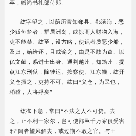
卒，赠尚书礼部侍郎。
纮字望之，以荫历官知鄞县。鄞滨海，恶
少贩鱼盐者，群居洲岛，或掠商人财物入海，
吏不能禁。纮至，设方略，使识者质恶少船，
及归，始给还，且戒谕之，由是不敢为盗。以
亿文献，赐进士出身。通判越州，知筠州，提
点江东刑狱，除转运、按察使。江东饑，纮开
义仓振之，吏持不可。纮曰“义仓，为民也，
稍稽，人将殍矣”
纮御下急，常曰“不法之人不可贷。去
之，止不利一家尔，岂可使郡邑千万家俱受害
邪”闻者望风解去，或过期不敢之官。与王