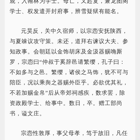
观，入翰林为学士。母亡，又起复，兼龙图阁
学士、权发遣开封府事，辨雪疑狱有能名。
元昊反，关中久宿师，以宗悫安抚陕西，
与夏竦议攻守策。未还，道拜右谏议大夫、参
知政事。会朝廷以金饰胡床及金汲器赐唃厮
罗，宗悫曰“仲叔于奚辞邑请繁缨，孔子曰：
不如多与之邑。繁缨，诸侯之马饰，犹不可与
陪臣，况以乘舆之器赐外臣乎。必欲优其礼，
不若加赐金帛”后从帝郊祠感疾，数求罢，除
资政殿学士、给事中。数日，卒。赠工部尚
书，谥文庄。
宗悫性敦厚，事父母孝，笃于故旧，凡任