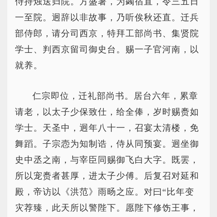
侍持烛送归院。方盛暑，为蠲宿直，令三五日
一至院。迥辞以非故事，乃听俟秋还直。迁兵
部侍郎，请分司西京，特拜工部尚书、集贤院
学士、判西京留司御史台。赐一子官河南，以
就养。
仁宗即位，迁礼部尚书。居台六年，累章
请老，以太子少保致仕，给全俸，岁时赐赉如
学士。天圣中，迥年八十一，召宴太清楼，免
舞蹈。子宗悫为知制诰，侍从同预宴。迥坐御
史中丞之南，与宰臣同赐御飞白大字。既罢，
所以宠赉者甚厚，进太子少傅。后复召对延和
殿，帝访以《洪范》雨旸之应。对曰“比年变
灾荐臻，此天所以警陛下。愿陛下修饬王事，