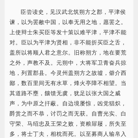
臣尝读史，见汉武北筑朔方之郡，平津侯
谏，以为罢敝中国，以奉无用之地，愿罢之。
上使辩士朱买臣等发十策以难平津，平津不能
对。臣以为平津为贤相，非不能折买臣之舌，
盖所以将顺人君之意尔。旧称朔方，地在要荒
之外，声教不及。元朔中，大将军卫青奋兵掠
地，列置郡县。今灵州盖朔方之故墟，僻介西
鄙，数百里间无有水草，烽火亭障不相望。当
其道路不壅，饟馈无虞，犹足以张大国之威
声，为中原之扞蔽。自边境屡惊，凶党猖炽，
爵赏之而不恭，讨罚之而无获。自曹光实、白
守荣、马绍忠及王荣之败，资粮屝屦，所失至
多，将士丁夫，相枕而死。以至募商人输帛入