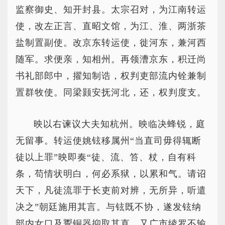
监察御史、知开封县。太宗召对，为江南转运
使，改左正言、直昭文馆，为江、淮、两浙茶
盐制置副使。改京东转运使，徙河东，兼河西
随军。求便亲，知相州。再领漕京东，积迁尚
书礼部郎中，擢知制诰，权判吏部流内铨兼制
置群牧使。同梁颢安抚河北，还，权判度支。
映以右谏议大夫知杭州。映临决蜂锐，庭
无留事。转运使姚铉移属州“当直司毋得辄断
徒以上罪”映即奏“徒、流、笞、杖，自有科
条，苟情状明白，何必系狱，以累和气。请诏
天下，凡徒流罪于长吏前对辨，无所异，听遣
决之”朝廷施用其言。与铉既不协，遂发铉纳
部内女口及鬻铜器抑取其直，又广市绫罗不输