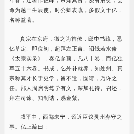
年春，迁著作佐郎，帝知其贫，屡有沾赉，尝
命为越王生辰使。时公卿表疏，多假文于亿，
名称益著。
真宗在京府，徽之为首僚，邸中书疏，悉
亿草定。即位初，超拜左正言。诏钱若水修
《太宗实录》，奏亿参预，凡八十卷，而亿独
草五十六卷。书成，乞外补就养，知处州。真
宗称其才长于史学，留不遣，固请，乃许之
任。郡人周启明笃学有文，深加礼待。召还，
拜左司谏、知制诰，赐金紫。
咸平中，西鄙未宁，诏近臣议灵州弃守之
事。亿上疏曰：