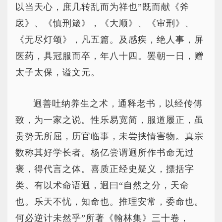
以当天心，庶几转乱而为祥也”既而献《斧
扆》、《慎刑箴》，《大顺》、《审刑》、
《无尽灯颂》，凡五篇。及感疾，绝人事，屏
医药，具冠服而卒，年八十四。罢朝一日，赠
太子太保，谥文元。
迥善吐纳养生之术，通释老书，以经传傅
致，为一家之说。性乐易宽简，服道履正，虽
贵势无所屈，历官临事，未尝挟情害物。真宗
数称其好学长者。杨亿尝谓迥所作书命无过
褒，得代言之体。喜质正经史疑义，摽括字
类。有以术命语迥，迥曰“自然之分，天命
也。乐天不忧，知命也。推理安常，委命也。
何必逆计未然乎”所著《翰林集》三十卷，