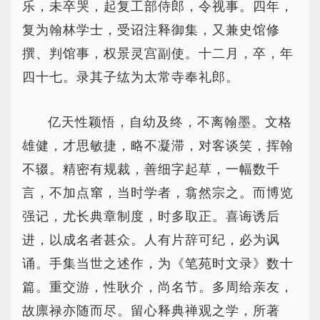
乐，未卒哭，起复工部侍郎，令视事。四年，
复为翰林学士，受诏注释御集，又兼史馆修
撰、判馆事，权景灵宫副使。十二月，卒，年
四十七。录其子纮为太常寺奉礼郎。
亿天性颖悟，自幼及终，不离翰墨。文格
雄健，才思敏捷，略不凝滞，对客谈笑，挥翰
不辍。精密有规裁，善细字起草，一幅数千
言，不加点窜，当时学者，翕然宗之。而博览
强记，尤长典章制度，时多取正。喜诲诱后
进，以成名者甚众。人有片辞可纪，必为讽
诵。手集当世之述作，为《笔苑时文录》数十
篇。重交游，性耿介，尚名节。多周给亲友，
故廪禄亦随而尽。留心释典禅观之学，所著