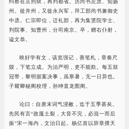
纠察在京刑狱，再判都省。历尚书左丞、知扬
州。徙并州，又徙永兴军，拜工部尚书兼御史
中丞。仁宗即位，迁礼部，再为集贤院学士、
判院事、知曹州，分司南京。卒，赠右仆射，
谥文恭。
映好学有文，该览强记，善笔札，章奏尺
牍，下笔立成。为治严明，吏不能欺。每五鼓
冠带，黎明据案决事，虽寒暑，无一日异也。
子耀卿秘阁校理，孙绅直龙图阁。
论曰：自唐末词气浸敝，迄于五季甚矣。
先民有言“政厖土裂，大音不完，必混一而后
振”宋一海内，文治日起。杨亿首以辞章擅天