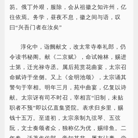
笏。俄丁外艰，服除，会从祖徽之知许州，亿
往依焉。务学，昼夜不息，徽之间与语，叹
曰“兴吾门者在汝矣”
淳化中，诣阙献文，改太常寺奉礼郎，仍
令读书秘阁。献《二京赋》，命试翰林，赐进
士第，迁光禄寺丞。属后苑赏花曲宴，太宗召
命赋诗于坐侧。又上《金明池颂》，太宗诵其
警句于宰相。明年三月，苑中曲宴，亿复以诗
献。太宗讶有司不时召，宰相言“旧制，未贴
职者不预”即以亿直集贤院。表求归乡里，赐
钱十五万。至道初，太宗亲制九弦琴、五弦
阮，文士奏颂者众，独称亿为优，赐绯鱼。二