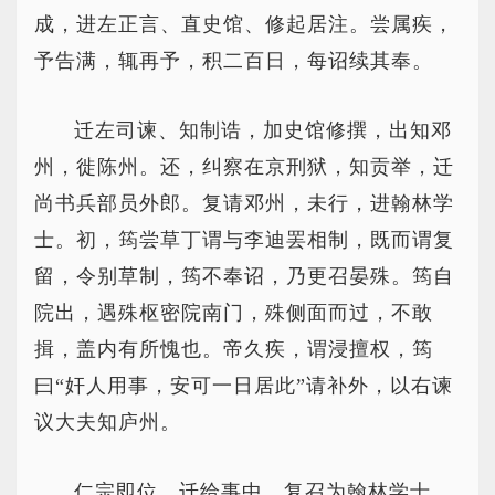
成，进左正言、直史馆、修起居注。尝属疾，
予告满，辄再予，积二百日，每诏续其奉。
迁左司谏、知制诰，加史馆修撰，出知邓
州，徙陈州。还，纠察在京刑狱，知贡举，迁
尚书兵部员外郎。复请邓州，未行，进翰林学
士。初，筠尝草丁谓与李迪罢相制，既而谓复
留，令别草制，筠不奉诏，乃更召晏殊。筠自
院出，遇殊枢密院南门，殊侧面而过，不敢
揖，盖内有所愧也。帝久疾，谓浸擅权，筠
曰“奸人用事，安可一日居此”请补外，以右谏
议大夫知庐州。
仁宗即位，迁给事中，复召为翰林学士。