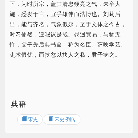
下，为时所宗，盖其清忠鲠亮之气，未卒大
施，悉发于言，宜乎雄伟而浩博也。刘筠后
出，能与齐名，气象似尔，至于文体之今古，
时习使然，遑暇议是哉。晁迥宽易，与物无
忤，父子先后典书命，称为名臣。薛映学艺、
吏术俱优，而挟忿以抉人之私，君子病之。
典籍
宋史
宋史·列传