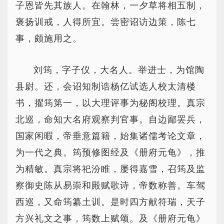
子恩皆先其族人。在翰林，一夕草将相五制，
褒扬训戒，人得所宜。尝密诏访边策，陈七
事，颇施用之。
刘筠，字子仪，大名人。举进士，为馆陶
县尉。还，会诏知制诰杨亿试选人校太清楼
书，擢筠第一，以大理评事为秘阁校理。真宗
北巡，命知大名府观察判官事。自边鄙罢兵，
国家闲暇，帝垂意篇籍，始集诸儒考论文章，
为一代之典。筠预修图经及《册府元龟》，推
为精敏。真宗将祀汾睢，屡得嘉雪，召筠及监
察御史陈从易崇和殿赋歌诗，帝数称善。车驾
西巡，又命筠纂土训。是时四方献符瑞，天子
方兴礼文之事，筠数上赋颂。及《册府元龟》