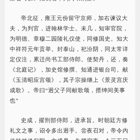
帝北征，雍王元份留守京师，加右谏议大
夫，为判官，进翰林学士。未几，知审官院，
为明德、章穆二园陵礼仪使，同修国史。知大
中祥符元年贡举。封泰山，祀汾阴，同太常详
定仪注，累迁尚书工部侍郎。使契丹，还，奏
《北庭记》，加史馆修撰、知通进银台司。献
《玉清昭应宫颂》，其子宗操继上《景灵宫庆
成歌》。帝曰“迥父子同献歌颂，搢绅间美事
也”
史成，擢刑部侍郎，进承旨。时朝廷方修
礼文之事，诏令多出迥手。尝夜召对，帝令内