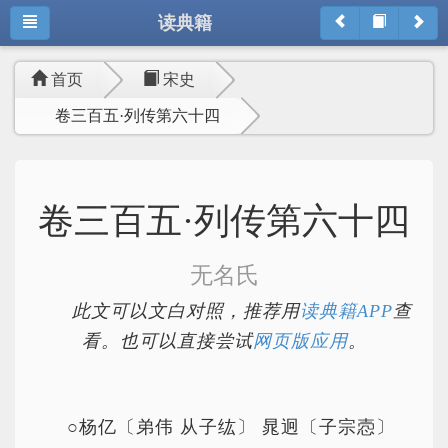
读典籍
首页
宋史
卷三百五·列传第六十四
卷三百五·列传第六十四
无名氏
此文可以文白对照，推荐用
读典籍APP
查
看。也可以直接尝试
网页版应用
。
○杨亿〔弟伟 从子纮〕 晁迥〔子宗悫〕