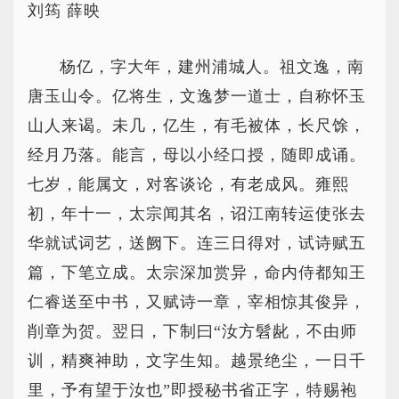
刘筠 薛映
杨亿，字大年，建州浦城人。祖文逸，南
唐玉山令。亿将生，文逸梦一道士，自称怀玉
山人来谒。未几，亿生，有毛被体，长尺馀，
经月乃落。能言，母以小经口授，随即成诵。
七岁，能属文，对客谈论，有老成风。雍熙
初，年十一，太宗闻其名，诏江南转运使张去
华就试词艺，送阙下。连三日得对，试诗赋五
篇，下笔立成。太宗深加赏异，命内侍都知王
仁睿送至中书，又赋诗一章，宰相惊其俊异，
削章为贺。翌日，下制曰“汝方髫龀，不由师
训，精爽神助，文字生知。越景绝尘，一日千
里，予有望于汝也”即授秘书省正字，特赐袍