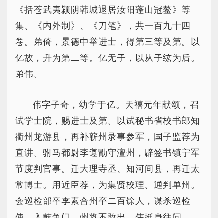
《括苍武夷颍阴韩城退居汝阳蓬山冠鳌》等
集、《内外制》、《刀笔》，共一百九十四
卷。弟倚，景德中举进士，得第三等及第。以
亿故，升为第二等。亿无子，以从子纮为后。
弟伟。
伟字子奇，幼学于亿。天禧元年献颂，召
试学士院，赐进士及第。以试秘书省校书郎知
衢州龙游县，再补蕲州录事参军，国子监荐为
直讲。驸马都尉李遵勖守澶州，辟签书镇宁军
节度判官事。迁大理寺丞、知河间县，再迁太
常博士。用近臣荐，为集贤校理、通判单州。
会巡检部卒李素合州卒二百馀人，谋杀巡检
使，入鼓角门，州将不敢出。伟挺身往问