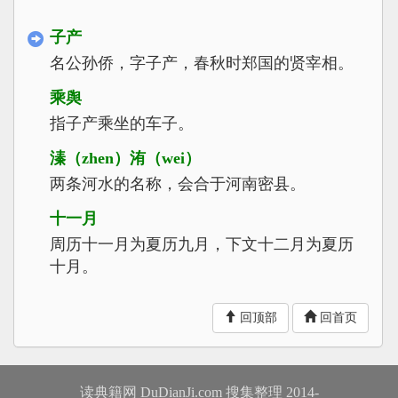
子产
名公孙侨，字子产，春秋时郑国的贤宰相。
乘舆
指子产乘坐的车子。
溱（zhen）洧（wei）
两条河水的名称，会合于河南密县。
十一月
周历十一月为夏历九月，下文十二月为夏历
十月。
徒杠
回顶部
回首页
可供人徒步行走的小桥。
舆梁
能通车马的大桥。
读典籍网 DuDianJi.com 搜集整理 2014-