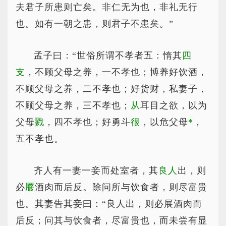
夫君子所患则亡矣。非仁无为也，非礼无行
也。如有一朝之患，则君子不患矣。”
孟子曰：“世俗所谓不孝者五：惰其
四
支
，不顾父母之养，一不孝也；博养好饮酒，
不顾父母之养，二不孝也；好货财，私妻子，
不顾父母之养，三不孝也；
从
耳目之欲，以为
父母
戮
，四不孝也；好勇斗
很
，以危父母
*
，
五不孝也。
齐人有一妻一妾而处室者，其
良人
出，则
必
餍
酒肉而后反。除问所与饮食者，则尽富贵
也。其妻告其妾曰：“良人出，则必展酒肉而
后反；问其与饮食者，尽富贵也，而未尝有显