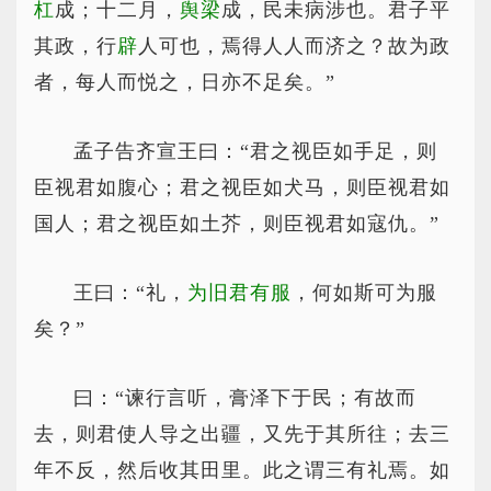
杠
成；十二月，
舆梁
成，民未病涉也。君子平
其政，行
辟
人可也，焉得人人而济之？故为政
者，每人而悦之，日亦不足矣。”
孟子告齐宣王曰：“君之视臣如手足，则
臣视君如腹心；君之视臣如犬马，则臣视君如
国人；君之视臣如土芥，则臣视君如寇仇。”
王曰：“礼，
为旧君有服
，何如斯可为服
矣？”
曰：“谏行言听，膏泽下于民；有故而
去，则君使人导之出疆，又先于其所往；去三
年不反，然后收其田里。此之谓三有礼焉。如