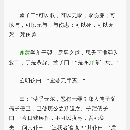
孟子曰“可以取，可以无取，取伤廉；可
以与，可以无与，与伤惠；可以死，可以无
死，死伤勇。”
逢蒙
学射于羿，尽羿之道，思天下惟羿为
愈己，于是杀异。孟子曰：“是亦
羿
有罪焉。”
公明仪曰：“宜若无罪焉。”
曰：“薄乎云尔，恶得无罪？郑人使子濯
孺子侵卫，卫使庚公之斯追之。子濯孺子
曰：‘今日我疾作，不可以执弓，吾死矣
夫！’问其仆曰：‘追我者谁也？’其仆曰：‘质