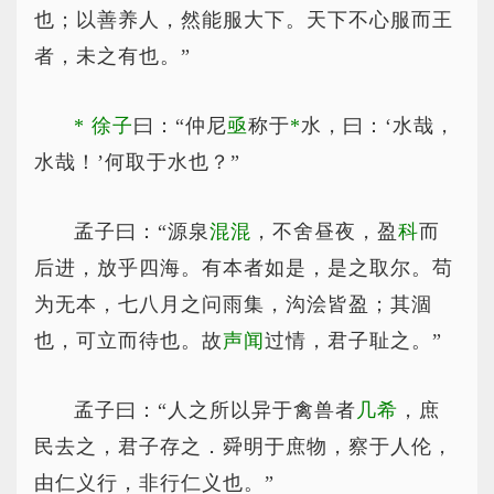
也；以善养人，然能服大下。天下不心服而王
者，未之有也。”
*
徐子
曰：“仲尼
亟
称于
*
水
，曰：‘水哉，
水哉！’何取于水也？”
孟子曰：“源泉
混混
，不舍昼夜，盈
科
而
后进，放乎四海。有本者如是，是之取尔。苟
为无本，七八月之问雨集，沟浍皆盈；其涸
也，可立而待也。故
声闻
过情，君子耻之。”
孟子曰：“人之所以异于禽兽者
几希
，庶
民去之，君子存之．舜明于庶物，察于人伦，
由仁义行，非行仁义也。”