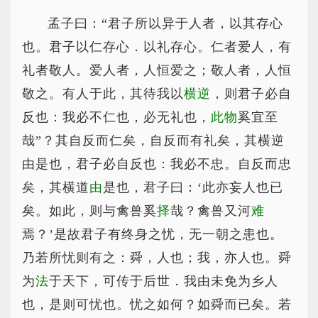
孟子曰：“君子所以异于人者，以其存心
也。君子以仁存心．以礼存心。仁者爱人，有
礼者敬人。爱人者，人恒爱之；敬人者，人恒
敬之。有人于此，其待我以
横逆
，则君子必自
反也：我必不仁也，必无礼也，
此物
奚宜至
哉”？其自反而仁矣，自反而有礼矣，其横逆
由是也，君子必自反也：我必不忠。自反而忠
矣，其横道
由
是也，君子曰：‘此亦妄人也已
矣。如此，则与禽兽奚
择
哉？禽兽又河
难
焉？’是故君子有终身之忧，无一朝之患也。
乃若所忧则有之：舜，人也；我，亦人也。舜
为
法
于天下，可传于后世．我由未免为乡人
也，是则可忧也。忧之如何？如舜而已矣。若