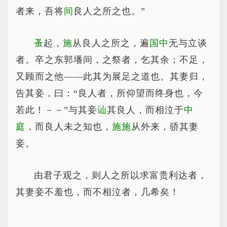
者来，吾将
间
良人之所之也。”
蚤
起，
施
从良人之所之，遍
国中
无与立谈
者。卒之东郭墦间，之祭者，乞其余；不足，
又顾而之他——此其为展足之道也。其妻归，
告其妾，曰：“良人者，所仰望而终身也，今
若此！－－”与其妾
讪
其良人，而相泣于
中
庭
，而良人未之知也，
施施
从外来，骄其妻
妾。
由君子观之，则人之所以求富贵利达者，
其妻妾不羞也，而不相泣者，几希矣！