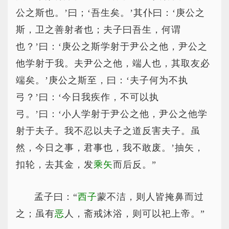
公之斯也。’曰；‘吾生矣。’其仆曰：‘庚公之
斯，卫之善射者也；夫子曰吾生，何谓
也？’曰：‘庚公之斯学射于尹公之他，尹公之
他学射于我。夫尹公之他，端人也，其取友必
端矣。’庚公之斯至，曰：‘夫子何为不执
弓？’曰：‘今日我疾作，不可以执
弓。’曰：‘小人学射于尹公之他，尹公之他学
射于夫子。我不忍以夫子之道反害夫子。虽
然，今日之事，君事也，我不敢废。’抽矢，
扣轮，去其金，发
乘矢
而后反。”
孟子曰：“
西子
蒙不洁，则人皆掩鼻而过
之；虽有
恶
人，斋戒沐浴，则可以祀上帝。”