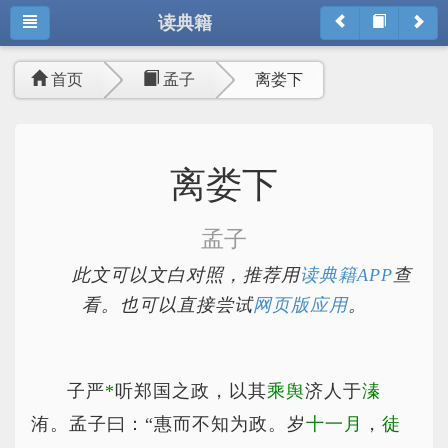
读典籍
首页
孟子
离娄下
离娄下
孟子
此文可以文白对照，推荐用
读典籍APP
查
看。也可以直接尝试
网页版应用
。
子严
*
听
郑国之政，以其
乘舆
济人于
溱
洧。孟子曰：“惠而不知为政。岁
十一月
，
徒