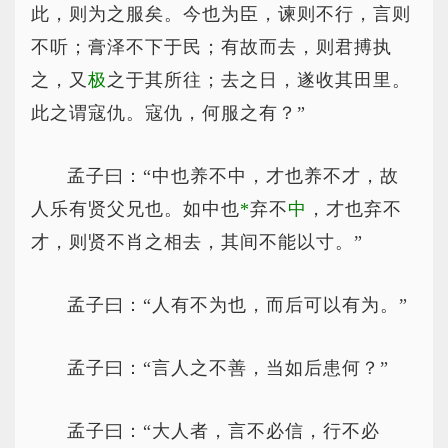
此，则为之服矣。今也为臣，谏则不行，言则
不听；膏泽不下于民；有故而去，则君搏执
之，又
极
之于其所往；去之日，遂收其田里。
此之谓寇仇。寇仇，何服之有？”
孟子曰：“中也养不中，才也养不才，故
人乐有贤父兄也。如中也
*
弃
不
中
，才也弃不
才，则贤不肖之相去，其间不能以寸。”
孟子曰：“人有不为也，而后可以有为。”
孟子曰：“言人之不善，当如后患何？”
孟子曰：“大人者，言不必信，行不必