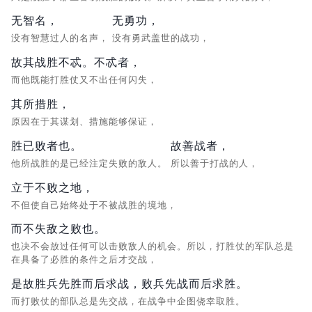
无智名，
无勇功，
没有智慧过人的名声，
没有勇武盖世的战功，
故其战胜不忒。不忒者，
而他既能打胜仗又不出任何闪失，
其所措胜，
原因在于其谋划、措施能够保证，
胜已败者也。
故善战者，
他所战胜的是已经注定失败的敌人。
所以善于打战的人，
立于不败之地，
不但使自己始终处于不被战胜的境地，
而不失敌之败也。
也决不会放过任何可以击败敌人的机会。所以，打胜仗的军队总是
在具备了必胜的条件之后才交战，
是故胜兵先胜而后求战，败兵先战而后求胜。
而打败仗的部队总是先交战，在战争中企图侥幸取胜。