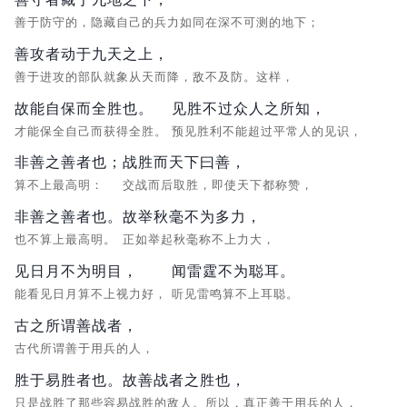
善于防守的，隐藏自己的兵力如同在深不可测的地下；
善攻者动于九天之上，
善于进攻的部队就象从天而降，敌不及防。这样，
故能自保而全胜也。
见胜不过众人之所知，
才能保全自己而获得全胜。
预见胜利不能超过平常人的见识，
非善之善者也；
战胜而天下曰善，
算不上最高明：
交战而后取胜，即使天下都称赞，
非善之善者也。
故举秋毫不为多力，
也不算上最高明。
正如举起秋毫称不上力大，
见日月不为明目，
闻雷霆不为聪耳。
能看见日月算不上视力好，
听见雷鸣算不上耳聪。
古之所谓善战者，
古代所谓善于用兵的人，
胜于易胜者也。故善战者之胜也，
只是战胜了那些容易战胜的敌人。所以，真正善于用兵的人，