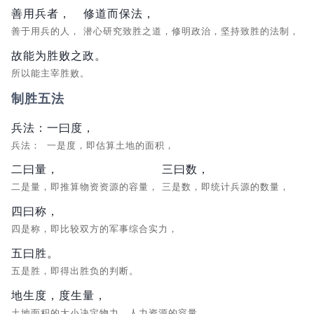
善用兵者，
修道而保法，
善于用兵的人，
潜心研究致胜之道，修明政治，坚持致胜的法制，
故能为胜败之政。
所以能主宰胜败。
制胜五法
兵法：
一曰度，
兵法：
一是度，即估算土地的面积，
二曰量，
三曰数，
二是量，即推算物资资源的容量，
三是数，即统计兵源的数量，
四曰称，
四是称，即比较双方的军事综合实力，
五曰胜。
五是胜，即得出胜负的判断。
地生度，度生量，
土地面积的大小决定物力、人力资源的容量，