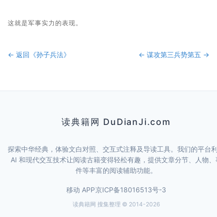
这就是军事实力的表现。
← 返回《
孙子兵法
》
←
谋攻第三
兵势第五
→
读典籍网 DuDianJi.com
探索中华经典，体验文白对照、交互式注释及导读工具。我们的平台
AI 和现代交互技术让阅读古籍变得轻松有趣，提供文章分节、人物、
件等丰富的阅读辅助功能。
移动 APP
京ICP备18016513号-3
读典籍网 搜集整理 © 2014-
2026