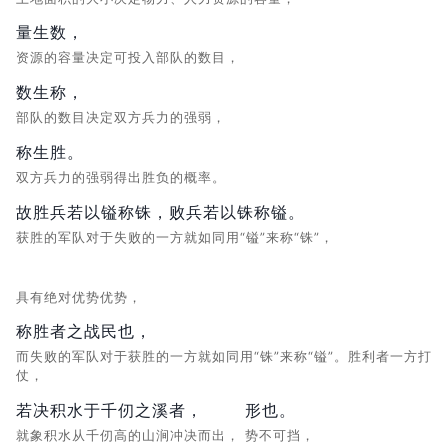
量生数，
资源的容量决定可投入部队的数目，
数生称，
部队的数目决定双方兵力的强弱，
称生胜。
双方兵力的强弱得出胜负的概率。
故胜兵若以镒称铢，败兵若以铢称镒。
获胜的军队对于失败的一方就如同用“镒”来称“铢”，
具有绝对优势优势，
称胜者之战民也，
而失败的军队对于获胜的一方就如同用“铢”来称“镒”。胜利者一方打
仗，
若决积水于千仞之溪者，
形也。
就象积水从千仞高的山涧冲决而出，
势不可挡，