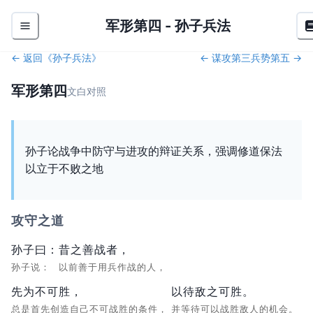
军形第四
-
孙子兵法
← 返回《
孙子兵法
》
←
谋攻第三
兵势第五
→
军形第四
文白对照
孙子论战争中防守与进攻的辩证关系，强调修道保法
以立于不败之地
攻守之道
孙子曰：
昔之善战者，
孙子说：
以前善于用兵作战的人，
先为不可胜，
以待敌之可胜。
总是首先创造自己不可战胜的条件，
并等待可以战胜敌人的机会。