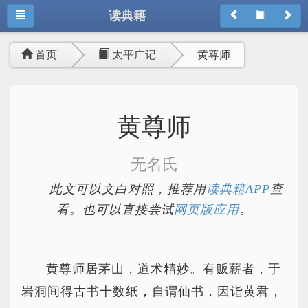
读典籍
首页
太平广记
黄尊师
黄尊师
无名氏
此文可以文白对照，推荐用
读典籍APP
查
看。也可以直接尝试
网页版应用
。
黄尊师居茅山，道术精妙。有贩薪者，于
岩洞间得古书十数纸，自谓仙书，因诣黄君，