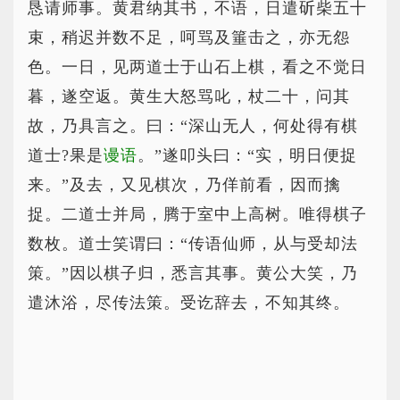
恳请师事。黄君纳其书，不语，日遣斫柴五十
束，稍迟并数不足，呵骂及箠击之，亦无怨
色。一日，见两道士于山石上棋，看之不觉日
暮，遂空返。黄生大怒骂叱，杖二十，问其
故，乃具言之。曰：“深山无人，何处得有棋
道士?果是
谩语
。”遂叩头曰：“实，明日便捉
来。”及去，又见棋次，乃佯前看，因而擒
捉。二道士并局，腾于室中上高树。唯得棋子
数枚。道士笑谓曰：“传语仙师，从与受却法
策。”因以棋子归，悉言其事。黄公大笑，乃
遣沐浴，尽传法策。受讫辞去，不知其终。