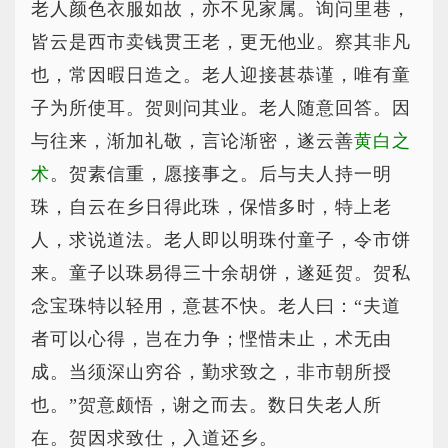
老人颜色衣服如故，亦不见家属。询问里巷，
皆云是西市卖钱贯王老，更无他业。察其非凡
也，常因暇日造之。老人迎接甚恭谨，唯有童
子为所使耳。贺则问其业。老人随意回答。因
与往来，渐加礼敬，言论渐密，遂云善
黄白之
术
。贺素信重，愿接事之。后与夫人持一明
珠，自云在乡日得此珠，保惜多时，特上老
人，求说道法。老人即以明珠付童子，令市饼
来。童子以珠易得三十余胡饼，遂延贺。贺私
念宝珠特以轻用，意甚不快。老人曰：“夫道
者可以心得，岂在力争；悭惜未止，术无由
成。当须深山穷谷，勤求致之，非市朝所授
也。”贺意颇悟，谢之而去。数日失老人所
在。贺因求致仕，入道还乡。