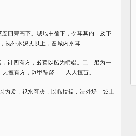
谨度四旁高下。城地中徧下，令耳其内，及下
，视外水深丈以上，凿城内水耳。
弩，计四有方，必善以船为轒辒。二十船为一
十人擅有方，剑甲鞮瞀，十人人擅苗。
以为质，视水可决，以临轒辒，决外堤，城上