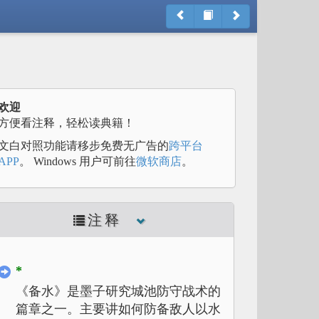
欢迎
方便看注释，轻松读典籍！
文白对照功能请移步免费无广告的
跨平台
APP
。 Windows 用户可前往
微软商店
。
注释
*
《备水》是墨子研究城池防守战术的
篇章之一。主要讲如何防备敌人以水