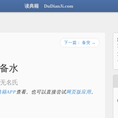
读典籍 DuDianJi.com
下一篇： 备突 →
备水
无名氏
籍APP
查看。也可以直接尝试
网页版应用
。