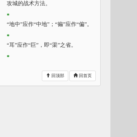
攻城的战术方法。
*
“地中”应作“中地”；“徧”应作“偏”。
*
“耳”应作“巨”，即“渠”之省。
*
同
回顶部
回首页
*
。
*
“■”应作“机”。