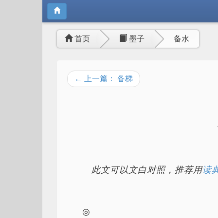
首页
墨子
备水
← 上一篇： 备梯
此文可以文白对照，推荐用
读典
◎