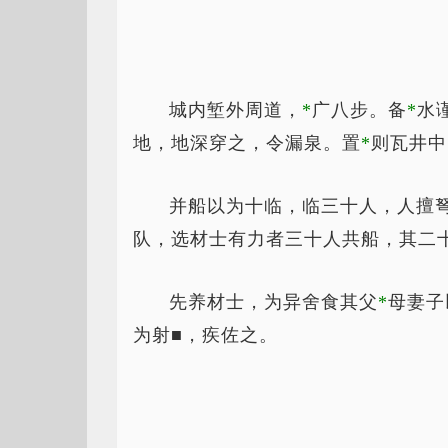
城内堑外周道，
*
广
八步。备
*
水
地，地深穿之，令漏泉。置
*
则
瓦井中
并船以为十临，临三十人，人擅
队，选材士有力者三十人共船，其二
先养材士，为异舍食其父
*
母
妻子
为射■，疾佐之。