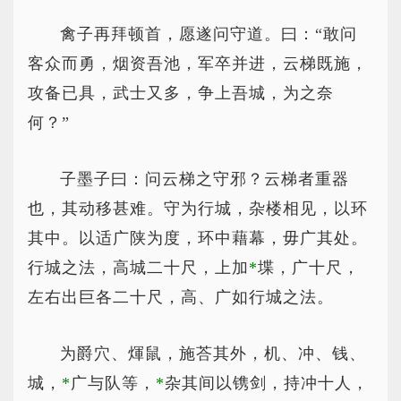
禽子再拜顿首，愿遂问守道。曰：“敢问
客众而勇，烟资吾池，军卒并进，云梯既施，
攻备已具，武士又多，争上吾城，为之奈
何？”
子墨子曰：问云梯之守邪？云梯者重器
也，其动移甚难。守为行城，杂楼相见，以环
其中。以适广陕为度，环中藉幕，毋广其处。
行城之法，高城二十尺，上加
*
堞
，广十尺，
左右出巨各二十尺，高、广如行城之法。
为爵穴、煇鼠，施荅其外，机、冲、钱、
城，
*
广
与队等，
*
杂
其间以镌剑，持冲十人，