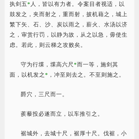
执剑五
*
人
，皆以有力者。令案目者视适，以
鼓发之，夹而射之，重而射，披机藉之，城上
繁下矢、石、沙、炭以雨之，薪火、水汤以济
之，审赏行罚，以静为故，从之以急，毋使生
虑。若此，则云梯之攻败矣。
守为行堞，堞高六尺
*
而
一等，施剑其
面，以机发之
*
，
冲至则去之。不至则施之。
爵穴，三尺而一。
蒺藜投必遂而立，以车推引之。
裾城外，去城十尺，裾厚十尺。伐裾，小