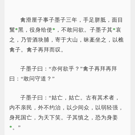
禽滑厘子事子墨子三年，手足胼胝，面目
黧
*
黑
，役身给使
*
，
不敢问欲。子墨子其
*
哀
之，乃管酒块脯，寄于大山，昧葇坐之，以樵
禽子。禽子再拜而叹。
子墨子曰：“亦何欲乎？”禽子再拜再拜
曰：“敢问守道？”
子墨子曰：“姑亡，姑亡。古有其术者，
内不亲民，外不约治，以少间众，以弱轻强，
身死国亡，为天下笑。子其慎之，恐为身姜
*
。
”