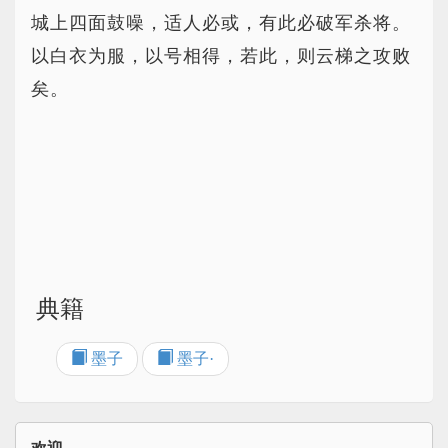
城上四面鼓噪，适人必或，有此必破军杀将。
以白衣为服，以号相得，若此，则云梯之攻败
矣。
典籍
墨子
墨子·