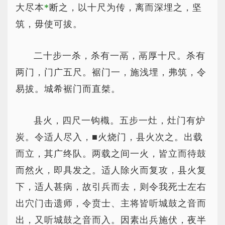
大尽本
*
断
之，以十尺为传，离而深埋之，坚
筑，毋使可拔。
二十步一杀，杀有一鬲，鬲厚十尺。杀有
两门，门广五尺。裾门一，施浅埋，弗筑，令
易拔。城希裾门而直桀。
县火，四尺一钩樴。五步一灶，灶门有炉
炭。令适人尽入，■火烧门，县火次之。出载
而立，其广终队。两载之间一火，皆立而待鼓
而然火，即具发之。适人除火而复攻，县火复
下，适人甚病，故引兵而去，则令我死士左右
出穴门击遗师，令贲士、主将皆听城鼓之音而
出，又听城鼓之音而入。因素出兵施伏，夜半