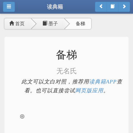
读典籍
首页
墨子
备梯
备梯
无名氏
此文可以文白对照，推荐用
读典籍APP
查
看。也可以直接尝试
网页版应用
。
◎