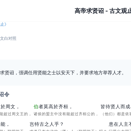
高帝求贤诏
-
古文观
观止
》
文白对照
求贤诏，强调任用贤能之士以安天下，并要求地方举荐人才。
诏令
高於周文，
伯
者莫高於齐桓，
皆待贤人而成
有能超过周文王的，
诸侯的盟主中没有能超过齐桓公的，
（他们）都是依
智能，
岂特古之人乎？
患在人主