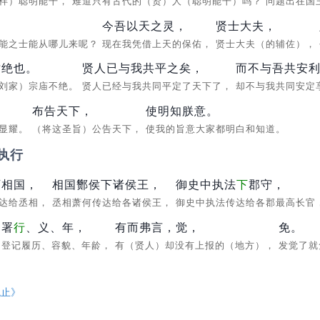
一样）聪明能干，
难道只有古代的（贤）人（聪明能干）吗？
问题出在国
今吾以天之灵，
贤士大夫，
贤能之士能从哪儿来呢？
现在我凭借上天的保佑，
贤士大夫（的辅佐），
亡绝也。
贤人已与我共平之矣，
而不与吾共安
（刘家）宗庙不绝。
贤人已经与我共同平定了天下了，
却不与我共同安定
。
布告天下，
使明知朕意。
贵显耀。
（将这圣旨）公告天下，
使我的旨意大家都明白和知道。
执行
下相国，
相国酂侯下诸侯王，
御史中执法
下
郡守，
传达给丞相，
丞相萧何传达给各诸侯王，
御史中执法传达给各郡最高长官
，
署
行
、义、年，
有而弗言，觉，
免。
登记履历、容貌、年龄，
有（贤人）却没有上报的（地方），
发觉了就
观止
》