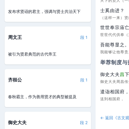
天下的贤人（
士奚由进？
发布求贤诏的君主，强调与贤士共治天下
（这样一来）
世世奉宗庙
世世代代供奉
周文王
段 1
吾能尊显之
我能够让他尊
被引为贤君典范的古代帝王
举荐制度与
御史大夫
昌
齐桓公
段 1
御史大夫周昌
遣诣相国府
春秋霸主，作为善用贤才的典型被提及
送到相国府，
← 返回《
古文
御史大夫
段 2