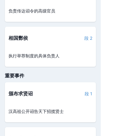
负责传达诏令的高级官员
相国酂侯
段 2
执行举荐制度的具体负责人
重要事件
颁布求贤诏
段 1
汉高祖公开诏告天下招揽贤士