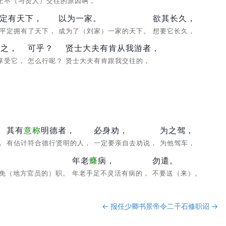
王不（与贤人）交往的原因啊，
定有天下，
以为一家。
欲其长久，
平定拥有了天下，
成为了（刘家）一家的天下。
想要它长久，
利之，
可乎？
贤士大夫有肯从我游者，
享受它，
怎么行呢？
贤士大夫有肯跟我交往的，
其有
意
称
明德者，
必身劝，
为之驾，
，
有估计符合德行贤明的人，
一定要亲自去劝说，
为他驾车，
年老
癃
病，
勿遣。
免（地方官员的）职。
年老手足不灵活有病的，
不要送（来）。
←
报任少卿书
景帝令二千石修职诏
→