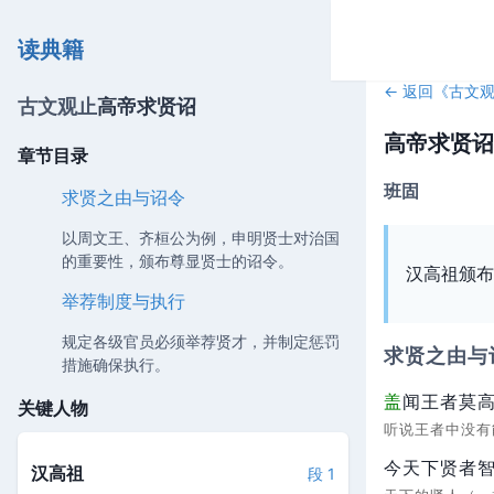
读典籍
← 返回《
古文
古文观止
高帝求贤诏
高帝求贤诏
章节目录
班固
求贤之由与诏令
以周文王、齐桓公为例，申明贤士对治国
的重要性，颁布尊显贤士的诏令。
汉高祖颁布
举荐制度与执行
规定各级官员必须举荐贤才，并制定惩罚
求贤之由与
措施确保执行。
盖
闻王者莫
关键人物
听说王者中没
今天下贤者
汉高祖
段 1