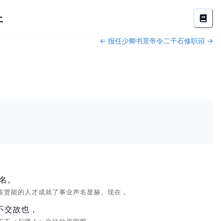
止
←
报任少卿书
景帝令二千石修职诏
→
名。
靠贤能的人才成就了事业声名显赫。现在，
不交故也，