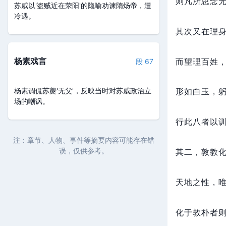
则凡所思念
苏威以'盗贼近在荥阳'的隐喻劝谏隋炀帝，遭
冷遇。
其次又在理
杨素戏言
而望理百姓
段 67
杨素调侃苏夔'无父'，反映当时对苏威政治立
形如白玉，
场的嘲讽。
行此八者以
注：章节、人物、事件等摘要内容可能存在错
误，仅供参考。
其二，
敦教
天地之性，
化于敦朴者