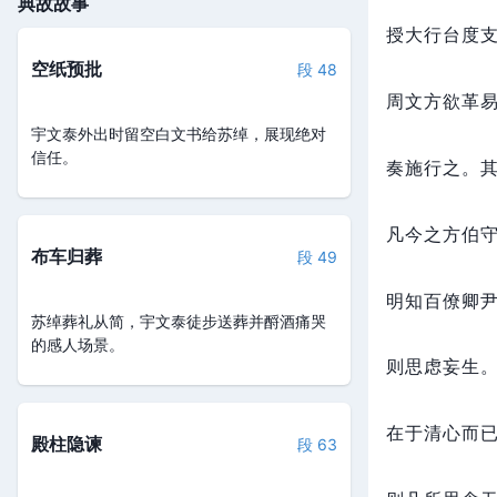
典故故事
授大行台度
空纸预批
段 48
周文方欲革
宇文泰外出时留空白文书给苏绰，展现绝对
信任。
奏施行之。
凡今之方伯
布车归葬
段 49
明知百僚卿
苏绰葬礼从简，宇文泰徒步送葬并酹酒痛哭
的感人场景。
则思虑妄生
在于清心而
殿柱隐谏
段 63