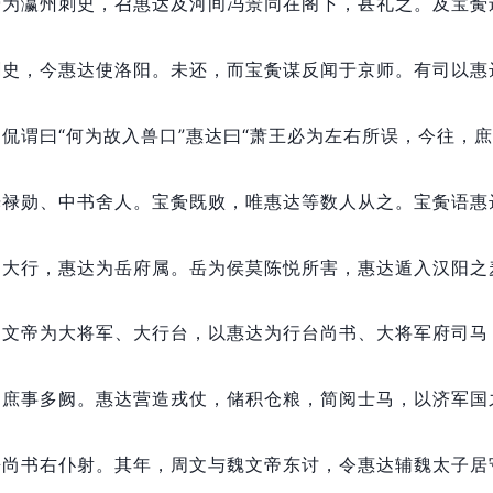
夤为瀛州刺史，
召惠达及河间冯景同在阁下，
甚礼之。
及宝夤
刺史，
今惠达使洛阳。
未还，
而宝夤谋反闻于京师。
有司以惠
。
侃谓曰“何为故入兽口”惠达曰“萧王必为左右所误，
今往，
庶
光禄勋、中书舍人。
宝夤既败，
唯惠达等数人从之。
宝夤语惠
中大行，
惠达为岳府属。
岳为侯莫陈悦所害，
惠达遁入汉阳之
周文帝为大将军、大行台，
以惠达为行台尚书、大将军府司马
，
庶事多阙。
惠达营造戎仗，
储积仓粮，
简阅士马，
以济军国
兼尚书右仆射。
其年，
周文与魏文帝东讨，
令惠达辅魏太子居