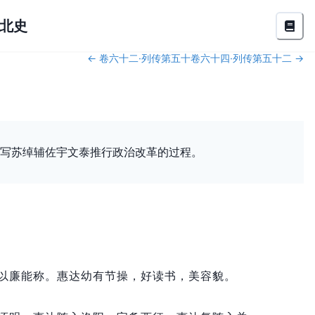
北史
←
卷六十二·列传第五十
卷六十四·列传第五十二
→
写苏绰辅佐宇文泰推行政治改革的过程。
以廉能称。
惠达幼有节操，
好读书，
美容貌。