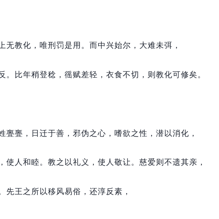
上无教化，
唯刑罚是用。
而中兴始尔，
大难未弭，
反。
比年稍登稔，
徭赋差轻，
衣食不切，
则教化可修矣。
姓亹亹，
日迁于善，
邪伪之心，
嗜欲之性，
潜以消化，
，
使人和睦。
教之以礼义，
使人敬让。
慈爱则不遗其亲，
。
先王之所以移风易俗，
还淳反素，