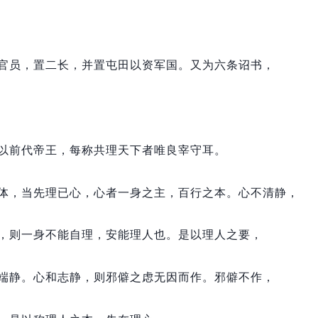
官员，
置二长，
并置屯田以资军国。
又为六条诏书，
以前代帝王，
每称共理天下者唯良宰守耳。
体，
当先理已心，
心者一身之主，
百行之本。
心不清静，
，
则一身不能自理，
安能理人也。
是以理人之要，
端静。
心和志静，
则邪僻之虑无因而作。
邪僻不作，