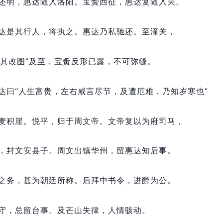
还明，
惠达随入洛阳。
宝夤西征，
惠达复随入关。
达是其行人，
将执之。
惠达乃私驰还。
至潼关，
其改图”及至，
宝夤反形已露，
不可弥缝。
达曰“人生富贵，
左右咸言尽节，
及遭厄难，
乃知岁寒也”
麦积崖。
悦平，
归于周文帝。
文帝复以为府司马，
，
封文安县子。
周文出镇华州，
留惠达知后事。
之务，
甚为朝廷所称。
后拜中书令，
进爵为公。
守，
总留台事。
及芒山失律，
人情骇动。