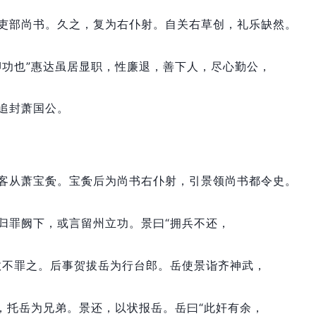
吏部尚书。
久之，
复为右仆射。
自关右草创，
礼乐缺然。
卿功也”惠达虽居显职，
性廉退，
善下人，
尽心勤公，
追封萧国公。
客从萧宝夤。
宝夤后为尚书右仆射，
引景领尚书都令史。
归罪阙下，
或言留州立功。
景曰“拥兵不还，
故不罪之。
后事贺拔岳为行台郎。
岳使景诣齐神武，
，
托岳为兄弟。
景还，
以状报岳。
岳曰“此奸有余，