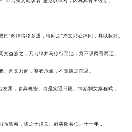
曰“谁与卿为此议者”惠达以绰对，
因称其有王佐才。
或曰“苏绰博物多通，
请问之”周文乃召绰问，
具以状对。
周文益嘉之，
乃与绰并马徐行至池，
竟不设网罟而还。
要。
周文乃起，
整衣危坐，
不觉膝之前席。
台左丞，
参典机密。
自是宠遇日隆。
绰始制文案程式，
力拒窦泰，
擒之于潼关。
封美阳县伯。
十一年，