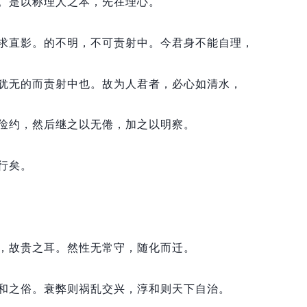
。
是以称理人之本，
先在理心。
求直影。
的不明，
不可责射中。
今君身不能自理，
犹无的而责射中也。
故为人君者，
必心如清水，
俭约，
然后继之以无倦，
加之以明察。
行矣。
，
故贵之耳。
然性无常守，
随化而迁。
和之俗。
衰弊则祸乱交兴，
淳和则天下自治。