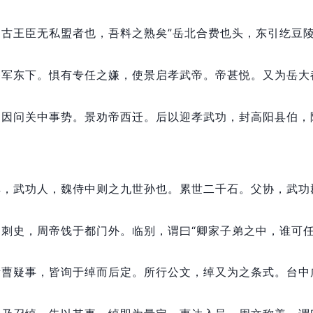
自古王臣无私盟者也，
吾料之熟矣”岳北合费也头，
东引纥豆
移军东下。
惧有专任之嫌，
使景启孝武帝。
帝甚悦。
又为岳大
，
因问关中事势。
景劝帝西迁。
后以迎孝武功，
封高阳县伯，
绰，
武功人，
魏侍中则之九世孙也。
累世二千石。
父协，
武功
州刺史，
周帝饯于都门外。
临别，
谓曰“卿家子弟之中，
谁可
诸曹疑事，
皆询于绰而后定。
所行公文，
绰又为之条式。
台中