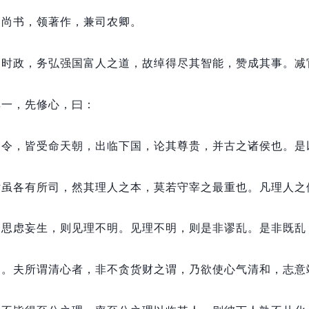
支尚书，
领著作，
兼司农卿。
易时政，
务弘强国富人之道，
故绰得尽其智能，
赞成其事。
减
其一，
先修心，
曰：
守令，
皆受命天朝，
出临下国，
论其尊贵，
并古之诸侯也。
是
尹虽各有所司，
然其理人之本，
莫若守宰之最重也。
凡理人之
。
思虑妄生，
则见理不明。
见理不明，
则是非谬乱。
是非既乱
已。
夫所谓清心者，
非不贪货财之谓，
乃欲使心气清和，
志意