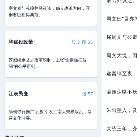
请出外议之
宇文泰与苏绰并马夜谈，确立改革方向，开
创君臣相得典范。
周文曰“吾亦
属周文与公
均赋役政策
段 31
段 55
周文大悦，
苏威继承父志改革税制，主张'舍豪强征贫
弱'的公平原则。
遂留绰至夜
语遂达曙不
江表民变
段 57
朱出墨入，
隋朝强行推广'五教'引发江南大规模叛乱，暴
露文化冲突。
大统三年，