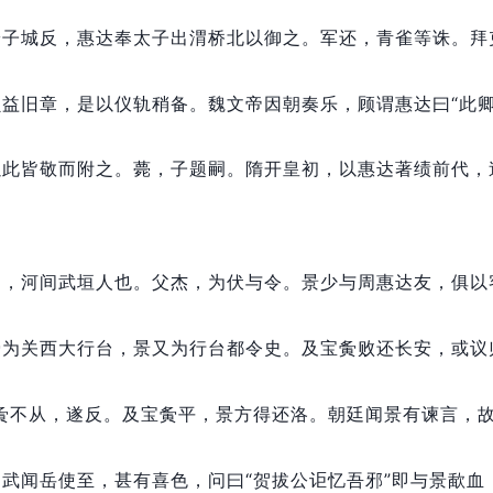
安子城反，
惠达奉太子出渭桥北以御之。
军还，
青雀等诛。
拜
损益旧章，
是以仪轨稍备。
魏文帝因朝奏乐，
顾谓惠达曰“此
以此皆敬而附之。
薨，
子题嗣。
隋开皇初，
以惠达著绩前代，
明，
河间武垣人也。
父杰，
为伏与令。
景少与周惠达友，
俱以
夤为关西大行台，
景又为行台都令史。
及宝夤败还长安，
或议
夤不从，
遂反。
及宝夤平，
景方得还洛。
朝廷闻景有谏言，
神武闻岳使至，
甚有喜色，
问曰“贺拔公讵忆吾邪”即与景歃血