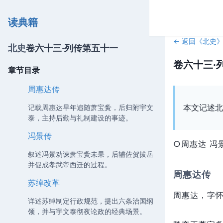
读典籍
← 返回《
北史
北史
卷六十三·列传第五十一
卷六十三·
章节目录
周惠达传
本文记述北
记载周惠达早年追随萧宝夤，后归附宇文
泰，主持后勤与礼制建设的事迹。
冯景传
○周惠达 冯
叙述冯景劝谏萧宝夤未果，后辅佐贺拔岳
并促成孝武帝西迁的过程。
周惠达传
苏绰改革
周惠达，
字
详述苏绰制定行政规范，提出六条治国纲
领，并与宇文泰彻夜论政的经典场景。