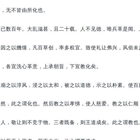
亡，
无不皆由所化也。
，
已数百年。
大乱滋甚，
且二十载。
人不见德，
唯兵革是闻。
，
因之以饑馑，
凡百草创，
率多权宜。
致使礼让弗兴，
风俗未
长，
各宜洗心革意，
上承朝旨，
下宣教化矣。
能扇之以淳风，
浸之以太和，
被之以道德，
示之以朴素。
使百
以然，
此之谓化也。
然后教之以孝悌，
使人慈爱。
教之以仁顺
于人，
敬让则不竞于物。
三者既备，
则王道成矣。
此之谓教也