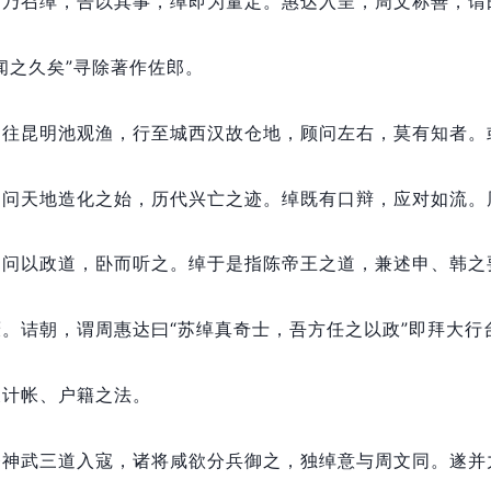
。
乃召绰，
告以其事，
绰即为量定。
惠达入呈，
周文称善，
谓
闻之久矣”寻除著作佐郎。
卿往昆明池观渔，
行至城西汉故仓地，
顾问左右，
莫有知者。
因问天地造化之始，
历代兴亡之迹。
绰既有口辩，
应对如流。
，
问以政道，
卧而听之。
绰于是指陈帝王之道，
兼述申、韩之
厌。
诘朝，
谓周惠达曰“苏绰真奇士，
吾方任之以政”即拜大行
及计帐、户籍之法。
齐神武三道入寇，
诸将咸欲分兵御之，
独绰意与周文同。
遂并