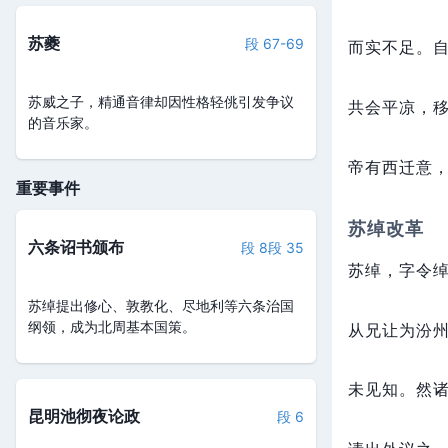
苏夔
段 67-69
而实不足。
苏威之子，精通音律却因性格轻佻引发争议
共会平凉，
的音乐家。
帝有西迁意
重要事件
苏绰改革
六条诏书颁布
段 8
段 35
苏绰，
字令
苏绰提出修心、敦教化、尽地利等六条治国
纲领，成为北周基本国策。
从兄让为汾
未见知。
然
昆明池彻夜论政
段 6