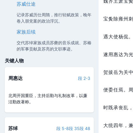
魏齐王萧宝
苏威仕途
记录苏威历仕周隋，推行轻赋政策，晚年
宝夤除雍州
卷入朋党案的政治浮沉。
家族后续
遇大使杨侃
交代苏绰家族成员苏夔的音乐成就、苏椿
的军事贡献及苏亮的文职事迹。
遂用惠达为
关键人物
贺拔岳为关
周惠达
段 2-3
便委任焉。
北周开国重臣，主持后勤与礼制改革，以廉
洁勤政著称。
时既承丧乱
大统四年，
苏绰
段 5-8
段 35
段 48