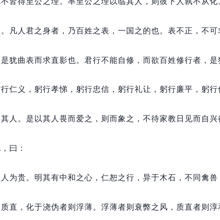
无不皆得至公之理。
率至公之理以临其人，
则彼下人孰不从化
身。
凡人君之身者，
乃百姓之表，
一国之的也。
表不正，
不可
，
是犹曲表而求直影也。
君行不能自修，
而欲百姓修行者，
是
躬行仁义，
躬行孝悌，
躬行忠信，
躬行礼让，
躬行廉平，
躬行
训其人。
是以其人畏而爱之，
则而象之，
不待家教日见而自兴
化，
曰：
唯人为贵。
明其有中和之心，
仁恕之行，
异于木石，
不同禽兽
则质直，
化于浇伪者则浮薄。
浮薄者则衰弊之风，
质直者则淳