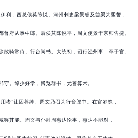
陵伊利，
西总侯莫陈悦、河州刺史梁景睿及酋渠为盟誓，
都督府从事中郎。
后侯莫陈悦平，
周文使景于京师告捷。
除散骑常侍、行台尚书。
大统初，
诏行泾州事，
卒于官。
郡守。
绰少好学，
博览群书，
尤善算术。
任用者”让因荐绰。
周文乃召为行台郎中。
在官岁馀，
咸称其能。
周文与仆射周惠达论事，
惠达不能对，