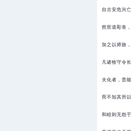
自古安危兴
然世道彫丧
加之以师旅
凡诸牧守令
夫化者，
贵
而不知其所
和睦则无怨