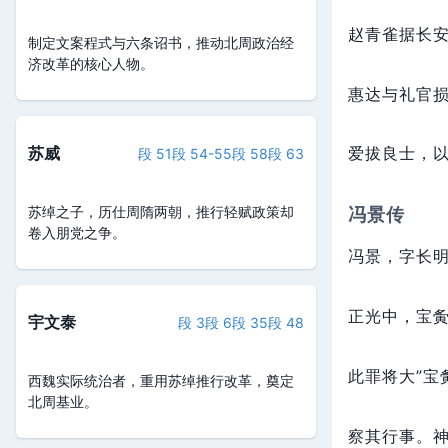
赵青雀据长
制定文案程式与六条诏书，推动北周政治经
济改革的核心人物。
惠达与礼官
苏威
爱拔良士，
段 51
段 54-55
段 58
段 63
苏绰之子，历仕周隋两朝，推行轻赋政策却
冯景传
卷入朋党之争。
冯景，
字长
正光中，
宝
宇文泰
段 3
段 6
段 35
段 48
此罪将大”宝
西魏实际统治者，重用苏绰推行改革，奠定
北周基业。
察其行事。