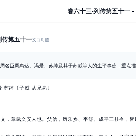
卷六十三·列传第五十一
-
》
列传第五十一
文白对照
周名臣周惠达、冯景、苏绰及其子苏威等人的生平事迹，重点描
景 苏绰〔子威 从兄亮〕
怀文，
章武文安人也。
父信，
历乐乡、平舒、成平三县令，
皆